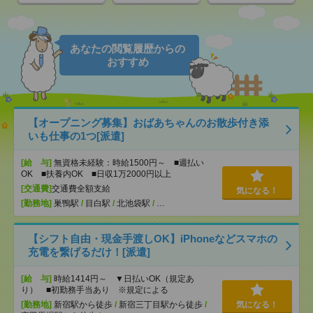
あなたの閲覧履歴からの
おすすめ
【オープニング募集】おばあちゃんのお散歩付き添
いも仕事の1つ[派遣]
[給 与]
無資格未経験：時給1500円～ ■週払い
OK ■扶養内OK ■日収1万2000円以上
[交通費]
交通費全額支給
気になる！
[勤務地]
巣鴨駅
/
目白駅
/
北池袋駅
/
…
【シフト自由・現金手渡しOK】iPhoneなどスマホの
充電を繋げるだけ！[派遣]
[給 与]
時給1414円～ ▼日払いOK（規定あ
り） ■初勤務手当あり ※規定による
[勤務地]
新宿駅から徒歩
/
新宿三丁目駅から徒歩
/
気になる！