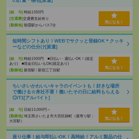
の計量・梱包[派遣]
[給 与]
時給1350円
[交通費]
交通費支給有り
気になる！
[勤務地]
朝霞駅からバス7分
短時間シフトあり！WEBでサクッと登録OK＊クッキ
ーなどの仕分け[派遣]
[給 与]
時給1500円 ■日払い・週払いOK！(規定
あり) ■現金日払いもOK(規定あり)
気になる！
[勤務地]
新宿駅
/
新宿三丁目駅
ちいさいかわいいキャラのイベントも！好きな場所
で働ける☆来社不要！働いたその日に給料もらえる
◎/T1[アルバイト]
[給 与]
日給13,000円～
[勤務地]
埼玉県さいたま市大宮区錦町（最寄り駅：
気になる！
大宮駅）
座り仕事！給与即払いOK！高時給！アルミ製品の仕