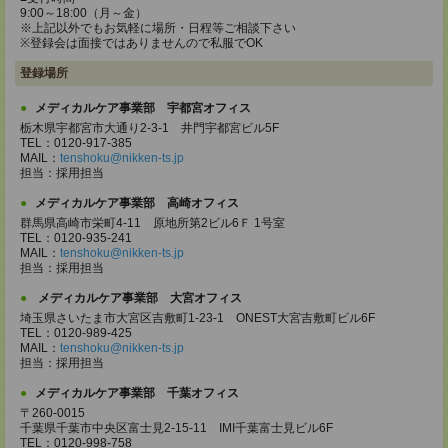
9:00～18:00（月～金）
※上記以外でもお気軽に場所・日程等ご相談下さい
※登録会は面接ではありませんので私服でOK
登録場所
メディカルケア事業部 宇都宮オフィス
栃木県宇都宮市大通り2-3-1 井門宇都宮ビル5F
TEL：0120-917-385
MAIL：
tenshoku@nikken-ts.jp
担当：採用担当
メディカルケア事業部 高崎オフィス
群馬県高崎市栄町4-11 原地所第2ビル6Ｆ 1号室
TEL：0120-935-241
MAIL：
tenshoku@nikken-ts.jp
担当：採用担当
メディカルケア事業部 大宮オフィス
埼玉県さいたま市大宮区吉敷町1-23-1 ONEST大宮吉敷町ビル6F
TEL：0120-989-425
MAIL：
tenshoku@nikken-ts.jp
担当：採用担当
メディカルケア事業部 千葉オフィス
〒260-0015
千葉県千葉市中央区富士見2-15-11 IMI千葉富士見ビル6F
TEL：0120-998-758