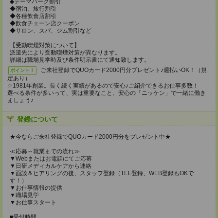
◆テーマパーク割引
◆宿泊、旅行割引
◆各種飲食店割引
◆飲食チェーン店クーポン
◆サロン、スパ、ジム割引など
【受動喫煙対策について】
派遣先により受動喫煙対策が異なります。
詳細は職場見学時及び条件明示書にて通知致します。
ご来社登録でQUOカード2000円分プレゼント♪週払いOK！（規
ポイント！
定あり）
☆1981年創業。長く続く実績があるので安心♪ご紹介できるお仕事多数！
選べる条件が多いって、実は重要なこと。安心の「ニッケン」で一緒に働き
ましょう♪
登録について
★今ならご来社登録でQUOカード2000円分をプレゼント中★
≪応募～就業までの流れ≫
▼Webまたはお電話にてご応募
▼日研メディカルケアから連絡
▼面談＆ヒアリングの後、スタッフ登録（TEL登録、WEB登録もOKで
す！）
▼お仕事情報の提供
▼職場見学
▼お仕事スタート
■受付時間