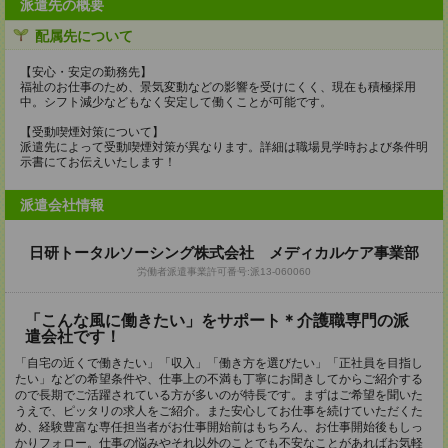
派遣先の概要
配属先について
【安心・安定の勤務先】
福祉のお仕事のため、景気変動などの影響を受けにくく、現在も積極採用
中。シフト減少などもなく安定して働くことが可能です。
【受動喫煙対策について】
派遣先によって受動喫煙対策が異なります。詳細は職場見学時および条件明
示書にてお伝えいたします！
派遣会社情報
日研トータルソーシング株式会社 メディカルケア事業部
労働者派遣事業許可番号:派13-060060
「こんな風に働きたい」をサポート＊介護職専門の派
遣会社です！
「自宅の近くで働きたい」「収入」「働き方を選びたい」「正社員を目指し
たい」などの希望条件や、仕事上の不満も丁寧にお聞きしてからご紹介する
ので長期でご活躍されている方が多いのが特長です。まずはご希望を聞いた
うえで、ピッタリの求人をご紹介。また安心してお仕事を続けていただくた
め、経験豊富な専任担当者がお仕事開始前はもちろん、お仕事開始後もしっ
かりフォロー。仕事の悩みやそれ以外のことでも不安なことがあればお気軽