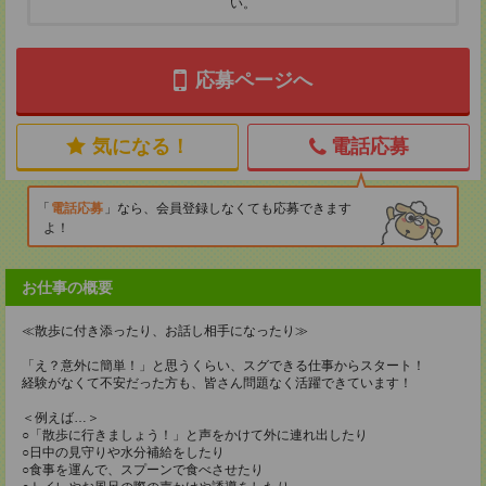
い。
応募ページへ
気になる！
電話応募
電話応募
なら、会員登録しなくても応募できます
よ！
お仕事の概要
≪散歩に付き添ったり、お話し相手になったり≫
「え？意外に簡単！」と思うくらい、スグできる仕事からスタート！
経験がなくて不安だった方も、皆さん問題なく活躍できています！
＜例えば…＞
○「散歩に行きましょう！」と声をかけて外に連れ出したり
○日中の見守りや水分補給をしたり
○食事を運んで、スプーンで食べさせたり