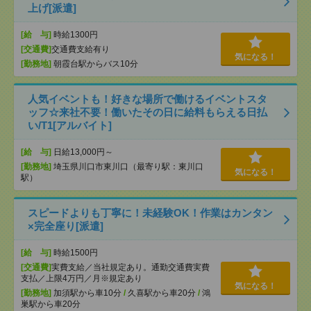
上げ[派遣]
[給 与]
時給1300円
[交通費]
交通費支給有り
気になる！
[勤務地]
朝霞台駅からバス10分
人気イベントも！好きな場所で働けるイベントスタ
ッフ☆来社不要！働いたその日に給料もらえる日払
い/T1[アルバイト]
[給 与]
日給13,000円～
[勤務地]
埼玉県川口市東川口（最寄り駅：東川口
気になる！
駅）
スピードよりも丁寧に！未経験OK！作業はカンタン
×完全座り[派遣]
[給 与]
時給1500円
[交通費]
実費支給／当社規定あり。通勤交通費実費
支払／上限4万円／月※規定あり
気になる！
[勤務地]
加須駅から車10分
/
久喜駅から車20分
/
鴻
巣駅から車20分