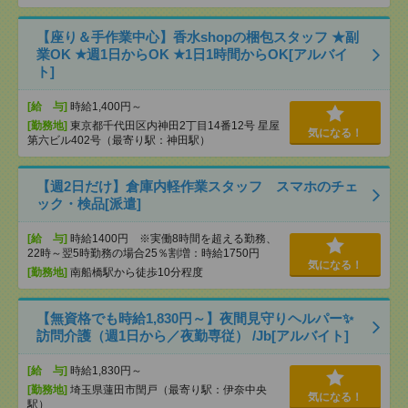
【座り＆手作業中心】香水shopの梱包スタッフ ★副
業OK ★週1日からOK ★1日1時間からOK[アルバイ
ト]
[給 与]
時給1,400円～
[勤務地]
東京都千代田区内神田2丁目14番12号 星屋
気になる！
第六ビル402号（最寄り駅：神田駅）
【週2日だけ】倉庫内軽作業スタッフ スマホのチェ
ック・検品[派遣]
[給 与]
時給1400円 ※実働8時間を超える勤務、
22時～翌5時勤務の場合25％割増：時給1750円
気になる！
[勤務地]
南船橋駅から徒歩10分程度
【無資格でも時給1,830円～】夜間見守りヘルパー✨
訪問介護（週1日から／夜勤専従） /Jb[アルバイト]
[給 与]
時給1,830円～
[勤務地]
埼玉県蓮田市閏戸（最寄り駅：伊奈中央
気になる！
駅）