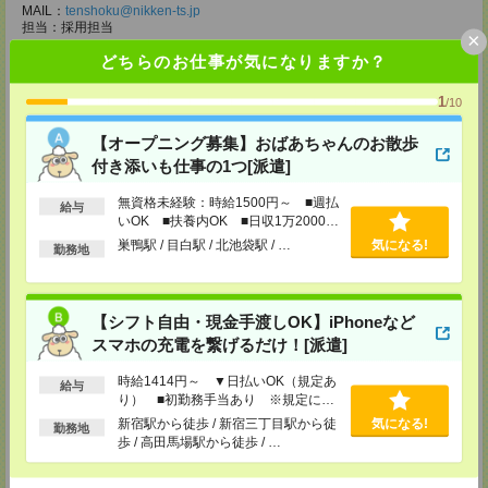
MAIL：
tenshoku@nikken-ts.jp
担当：採用担当
×
どちらのお仕事が気になりますか？
メディカルケア事業部 柏オフィス
千葉県柏市末広町5-19 第12関口ビル7F 705号室
TEL：0120-935-218
1
/10
MAIL：
tenshoku@nikken-ts.jp
担当：採用担当
【オープニング募集】おばあちゃんのお散歩
メディカルケア事業部 新宿オフィス
付き添いも仕事の1つ[派遣]
東京都新宿区新宿2-3-10 新宿御苑ビル6階
TEL：0120-457-235
無資格未経験：時給1500円～ ■週払
給与
MAIL：
tenshoku@nikken-ts.jp
いOK ■扶養内OK ■日収1万2000円
担当：採用担当
以上
巣鴨駅 / 目白駅 / 北池袋駅 / …
気になる!
勤務地
メディカルケア事業部 立川事業所
東京都立川市錦町1-12-14
TEL：0120-934-200
【シフト自由・現金手渡しOK】iPhoneなど
MAIL：
tenshoku@nikken-ts.jp
担当：採用担当
スマホの充電を繋げるだけ！[派遣]
メディカルケア事業部 町田オフィス
時給1414円～ ▼日払いOK（規定あ
給与
東京都町田市森野1-7-23 大樹生命町田ビル6F
り） ■初勤務手当あり ※規定によ
TEL：0120-453-285
る
新宿駅から徒歩 / 新宿三丁目駅から徒
気になる!
MAIL：
tenshoku@nikken-ts.jp
勤務地
担当：採用担当
歩 / 高田馬場駅から徒歩 / …
メディカルケア事業部 横浜オフィス