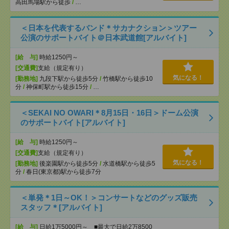
高田馬場駅から徒歩
/
…
＜日本を代表するバンド＊サカナクション＞ツアー
公演のサポートバイト＠日本武道館[アルバイト]
[給 与]
時給1250円～
[交通費]
支給（規定有り）
気になる！
[勤務地]
九段下駅から徒歩5分
/
竹橋駅から徒歩10
分
/
神保町駅から徒歩15分
/
…
＜SEKAI NO OWARI＊8月15日・16日＞ドーム公演
のサポートバイト[アルバイト]
[給 与]
時給1250円～
[交通費]
支給（規定有り）
気になる！
[勤務地]
後楽園駅から徒歩5分
/
水道橋駅から徒歩5
分
/
春日(東京都)駅から徒歩7分
＜単発＊1日～OK！＞コンサートなどのグッズ販売
スタッフ＊[アルバイト]
[給 与]
日給1万5000円～ ■最大で日給2万8500