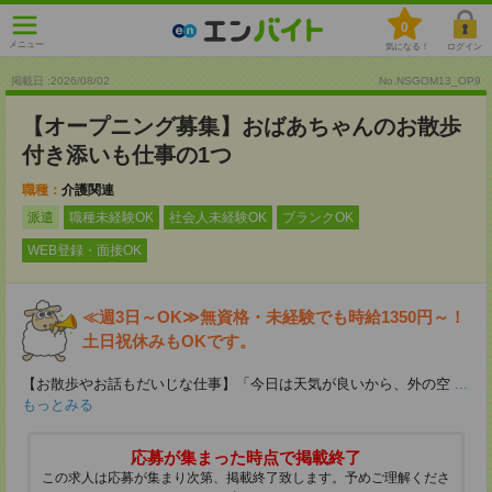
0
メニュー
気になる！
ログイン
掲載日 :2026
/
08
/
02
No.NSGOM13_OP9
【オープニング募集】おばあちゃんのお散歩
付き添いも仕事の1つ
職種：
介護関連
派遣
職種未経験OK
社会人未経験OK
ブランクOK
WEB登録・面接OK
≪週3日～OK≫無資格・未経験でも時給1350円～！
土日祝休みもOKです。
【お散歩やお話もだいじな仕事】「今日は天気が良いから、外の空
...
もっとみる
応募が集まった時点で掲載終了
この求人は応募が集まり次第、掲載終了致します。予めご理解くださ