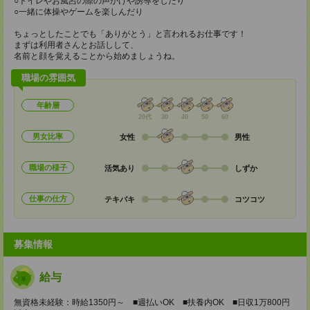
○トイレやお風呂の際の声かけや誘導をしたり
○一緒に体操やゲームを楽しんだり
ちょっとしたことでも「ありがとう」と言われるお仕事です！
まずは利用者さんとお話しして、
名前と顔を覚えることから始めましょうね。
職場の雰囲気
年齢層
20代
30
40
50
60
男女比率
女性
男性
職場の様子
活気あり
しずか
仕事の仕方
テキパキ
コツコツ
募集情報
給与
無資格未経験：時給1350円～ ■週払いOK ■扶養内OK ■日収1万800円