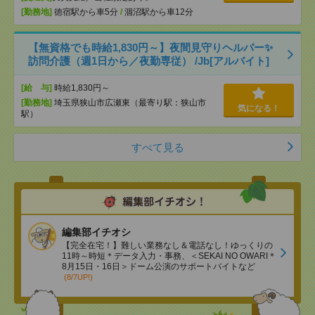
[勤務地]
徳宿駅から車5分
/
涸沼駅から車12分
【無資格でも時給1,830円～】夜間見守りヘルパー✨
訪問介護（週1日から／夜勤専従） /Jb[アルバイト]
[給 与]
時給1,830円～
[勤務地]
埼玉県狭山市広瀬東（最寄り駅：狭山市
気になる！
駅）
すべて見る
編集部イチオシ
【完全在宅！】難しい業務なし＆電話なし！ゆっくりの
11時～時短＊データ入力・事務、＜SEKAI NO OWARI＊
8月15日・16日＞ドーム公演のサポートバイトなど
(8/7UP!)