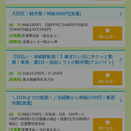
大田区！軽作業！時給1800円[派遣]
[給 与]
時給1800円 日額平均1万4400円/月額30
万2400円/残込39万2400円
[交通費]
交通費支給（規定あり）
気になる！
[勤務地]
流通センター駅から車
【日払い・未経験歓迎！】稼ぎたい日にサクッと勤
務！単発・週1日～自由シフトの軽作業[アルバイト]
[給 与]
日給10,305円～37,204円
[勤務地]
東京都練馬区氷川台
気になる！
＼11/30までの短期！／未経験から時給1700円！集荷
作業[派遣]
[給 与]
時給1700円／月収例：328、100円＝1、
700円×8時間×21日勤務の場合＋残業代(月20時間の
場合)、交通費別途支給
気になる！
[交通費]
実費支給／当社規定あり。