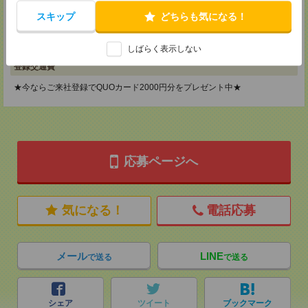
神奈川県横浜市保土ケ谷区神戸町134 横浜ビジネスパークサウスタワー
2F B区画
スキップ
どちらも気になる！
TEL：0120-901-799
MAIL：
tenshoku@nikken-ts.jp
担当：採用担当
しばらく表示しない
登録交通費
★今ならご来社登録でQUOカード2000円分をプレゼント中★
応募ページへ
気になる！
電話応募
メール
LINE
で送る
で送る
シェア
ツイート
ブックマーク