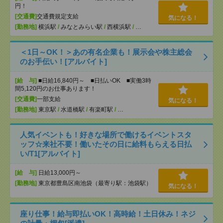
円！
[交通費]
交通費規定支給
気になる！
[勤務地]
横浜駅
/
みなとみらい駅
/
西横浜駅
/
…
＜1日～OK！＞あの有名企業も！展示会や株主総会
のお手伝い！[アルバイト]
[給 与]
■日給16,840円～ ■日払いOK ■実働3時
間5,120円のお仕事あります！
[交通費]
一部支給
気になる！
[勤務地]
東京駅
/
水道橋駅
/
有楽町駅
/
…
人気イベントも！好きな場所で働けるイベントスタ
ッフ☆来社不要！働いたその日に給料もらえる日払
い/T1[アルバイト]
[給 与]
日給13,000円～
[勤務地]
東京都豊島区南池袋（最寄り駅：池袋駅）
気になる！
座り仕事！給与即払いOK！高時給！土日休み！ネジ