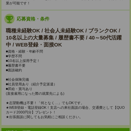
業が可能です！
応募資格・条件
職種未経験OK / 社会人未経験OK / ブランクOK /
10名以上の大量募集 / 履歴書不要 / 40～50代活躍
中 / WEB登録・面接OK
■資格・経験・年齢不問
■学歴不問
■10名以上採用予定！
■履歴書不要
■面談確約
■社会保険完備
■社員登用あり（紹介予定派遣）
■昇給・賞与あり
(直接雇用になった際の就業先による)
★志望動機は不要！「何となく…」でもOKです。
★WEB登録・電話登録OK！支店への来社面談の場合、交通費として【QUO
カード2000円分】プレゼント！
★出張面談に関してもお気軽にご相談ください。