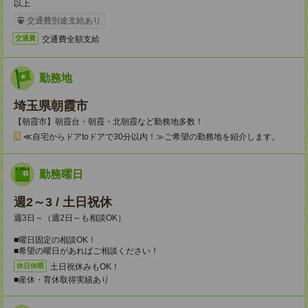
以上
交通費別途支給あり
交通費全額支給
交通費
勤務地
埼玉県朝霞市
【朝霞市】朝霞台・朝霞・北朝霞など勤務地多数！
≪自宅からドアtoドアで30分以内！≫ご希望の勤務地を紹介します。
勤務曜日
週2～3 / 土日祝休
週3日～（週2日～も相談OK）
■曜日固定の相談OK！
■希望の曜日があればご相談ください！
土日祝休みもOK！
休日休暇
■産休・育休取得実績あり