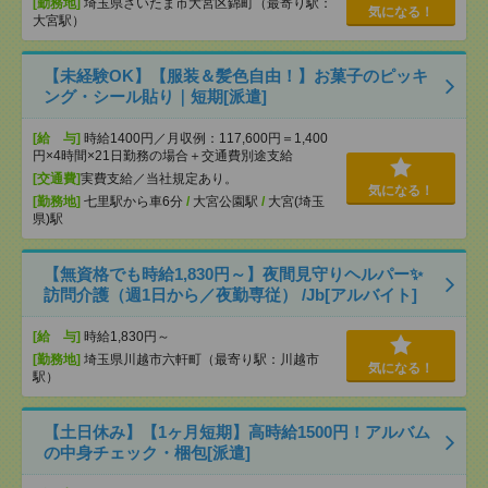
[勤務地]
埼玉県さいたま市大宮区錦町（最寄り駅：
気になる！
大宮駅）
【未経験OK】【服装＆髪色自由！】お菓子のピッキ
ング・シール貼り｜短期[派遣]
[給 与]
時給1400円／月収例：117,600円＝1,400
円×4時間×21日勤務の場合＋交通費別途支給
[交通費]
実費支給／当社規定あり。
気になる！
[勤務地]
七里駅から車6分
/
大宮公園駅
/
大宮(埼玉
県)駅
【無資格でも時給1,830円～】夜間見守りヘルパー✨
訪問介護（週1日から／夜勤専従） /Jb[アルバイト]
[給 与]
時給1,830円～
[勤務地]
埼玉県川越市六軒町（最寄り駅：川越市
気になる！
駅）
【土日休み】【1ヶ月短期】高時給1500円！アルバム
の中身チェック・梱包[派遣]