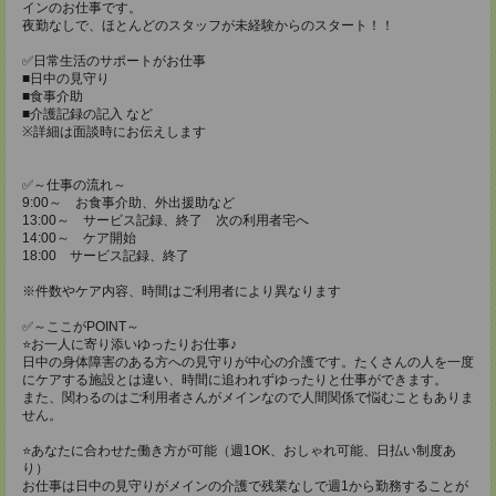
インのお仕事です。
夜勤なしで、ほとんどのスタッフが未経験からのスタート！！
✅日常生活のサポートがお仕事
■日中の見守り
■食事介助
■介護記録の記入 など
※詳細は面談時にお伝えします
✅～仕事の流れ～
9:00～ お食事介助、外出援助など
13:00～ サービス記録、終了 次の利用者宅へ
14:00～ ケア開始
18:00 サービス記録、終了
※件数やケア内容、時間はご利用者により異なります
✅～ここがPOINT～
⭐️お一人に寄り添いゆったりお仕事♪
日中の身体障害のある方への見守りが中心の介護です。たくさんの人を一度
にケアする施設とは違い、時間に追われずゆったりと仕事ができます。
また、関わるのはご利用者さんがメインなので人間関係で悩むこともありま
せん。
⭐️あなたに合わせた働き方が可能（週1OK、おしゃれ可能、日払い制度あ
り）
お仕事は日中の見守りがメインの介護で残業なしで週1から勤務することが