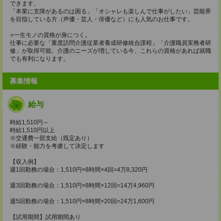
できます。
「本業に支障があるのは困る」「オシャレも楽しんで仕事がしたい」芸能界
を目指している方（声優・芸人・俳優など）にも人気のお仕事です。
⭐️一生モノの資格が身につく。
仕事に必要な「重度訪問介護従業者養成研修統合課程」「介護職員実務者研
修」が取得可能。介護のニーズが増している今、これらの資格があれば就職
でも有利になります。
募集情報
給与
時給1,510円～
時給1,510円以上
※交通費一部支給（既定あり）
※経験・能力を考慮して決定します
【収入例】
週1回勤務の場合：1,510円×8時間×4回=4万8,320円
週3回勤務の場合：1,510円×8時間×12回=14万4,960円
週5回勤務の場合：1,510円×8時間×20回=24万1,600円
【試用期間】試用期間あり