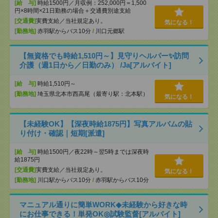
[給 与]
時給1500円／月収例：252,000円＝1,500
円×8時間×21日勤務の場合＋交通費別途支給
[交通費]
実費支給／当社規定あり。
気になる！
[勤務地]
赤羽駅からバス10分
/
川口元郷駅
【無資格でも時給1,510円～】見守りヘルパー✨訪問
介護（週1日から／日勤のみ） /Ja[アルバイト]
[給 与]
時給1,510円～
[勤務地]
埼玉県北本市西高尾（最寄り駅：北本駅）
気になる！
【未経験OK】【深夜時給1875円】写真アルバムの貼
り付け・確認｜短期[派遣]
[給 与]
時給1500円／夜22時～翌5時までは深夜時
給1875円
[交通費]
実費支給／当社規定あり。
気になる！
[勤務地]
川口駅からバス10分
/
赤羽駅からバス10分
マニュアル通りに簡単WORK◆未経験から好きな時
にお仕事できる！単発OK◎試験監督[アルバイト]