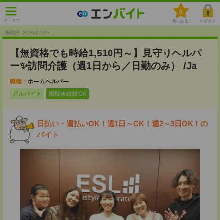
0
メニュー
気になる！
ログイン
掲載日 :2026
/
07
/
15
【無資格でも時給1,510円～】見守りヘルパ
ー✨訪問介護（週1日から／日勤のみ） /Ja
職種：
ホームヘルパー
アルバイト
職種未経験OK
日払い・週払いOK！週1日～OK！週2～3日OK！の
バイト