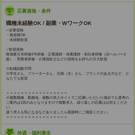
応募資格・条件
職種未経験OK / 副業・WワークOK
✅必要資格
・無資格OK
・未経験歓迎
✅歓迎資格
喀痰吸引等研修3号研修・正看護師・准看護師・初任者研修（旧ヘルパー2
級）・実務者研修・介護福祉士などの資格をお持ちの方大歓迎
※転職回数不問
※学生さん、フリーターさん、主婦（夫）さん、ブランクのある方など、ど
なたでも歓迎
＝＝＝＝＝＝＝＝＝＝＝＝＝＝＝＝＝
※複数職種、勤務地、複数の求人サイトでご応募いただいた場合でも選考の
ご案内は1回のみとなりますので複数求人、繰り返しの応募はお控えくださ
い。
違う求人も気になるなどありましたら面接時にご相談ください。
＝＝＝＝＝＝＝＝＝＝＝＝＝＝＝＝＝
待遇・福利厚生