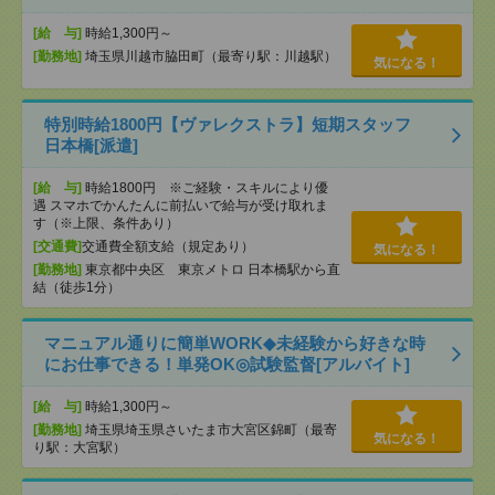
[給 与]
時給1,300円～
[勤務地]
埼玉県川越市脇田町（最寄り駅：川越駅）
気になる！
特別時給1800円【ヴァレクストラ】短期スタッフ
日本橋[派遣]
[給 与]
時給1800円 ※ご経験・スキルにより優
遇 スマホでかんたんに前払いで給与が受け取れま
す（※上限、条件あり）
[交通費]
交通費全額支給（規定あり）
気になる！
[勤務地]
東京都中央区 東京メトロ 日本橋駅から直
結（徒歩1分）
マニュアル通りに簡単WORK◆未経験から好きな時
にお仕事できる！単発OK◎試験監督[アルバイト]
[給 与]
時給1,300円～
[勤務地]
埼玉県埼玉県さいたま市大宮区錦町（最寄
気になる！
り駅：大宮駅）