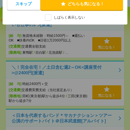
スキップ
どちらも気になる！
しばらく表示しない
【オープニング募集】おばあちゃんのお散歩付き添
いも仕事の1つ[派遣]
[給 与]
無資格未経験：時給1500円～ ■週払い
OK ■扶養内OK ■日収1万2000円以上
[交通費]
交通費全額支給
気になる！
[勤務地]
巣鴨駅
/
目白駅
/
北池袋駅
/
…
＼！完全在宅！／土日含む週2～OK<講座受付
>@2400円[派遣]
[給 与]
時給2400円＋交
[交通費]
交通費実費支給（当社規定あり）
気になる！
[勤務地]
田町(東京都)駅から徒歩4分
/
三田(東京都)
駅から徒歩7分
＜日本を代表するバンド＊サカナクション＞ツアー
公演のサポートバイト＠日本武道館[アルバイト]