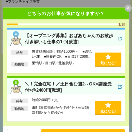
■フランチャイズ事業
×
ホームページ
どちらのお仕事が気になりますか？
https://en-gage.net/eustylelab_job/
1
/10
事業所
【オープニング募集】おばあちゃんのお散歩
付き添いも仕事の1つ[派遣]
東京都中野区本町1-32-2ハーモニータワー18階
無資格未経験：時給1500円～ ■週払
給与
いOK ■扶養内OK ■日収1万2000円
以上
巣鴨駅 / 目白駅 / 北池袋駅 / …
気になる!
勤務地
応募ページへ
＼！完全在宅！／土日含む週2～OK<講座受
付>@2400円[派遣]
気になる！
時給2400円＋交
給与
田町(東京都)駅から徒歩4分 / 三田(東
勤務地
気になる!
京都)駅から徒歩7分
あなたの閲覧履歴からの
おすすめ