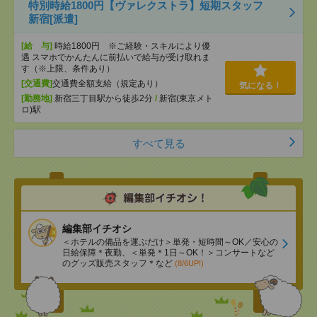
特別時給1800円【ヴァレクストラ】短期スタッフ
新宿[派遣]
[給 与]
時給1800円 ※ご経験・スキルにより優
遇 スマホでかんたんに前払いで給与が受け取れま
す（※上限、条件あり）
[交通費]
交通費全額支給（規定あり）
気になる！
[勤務地]
新宿三丁目駅から徒歩2分
/
新宿(東京メト
ロ)駅
すべて見る
編集部イチオシ
＜ホテルの備品を運ぶだけ＞単発・短時間～OK／安心の
日給保障＊夜勤、＜単発＊1日～OK！＞コンサートなど
のグッズ販売スタッフ＊など
(8/6UP!)