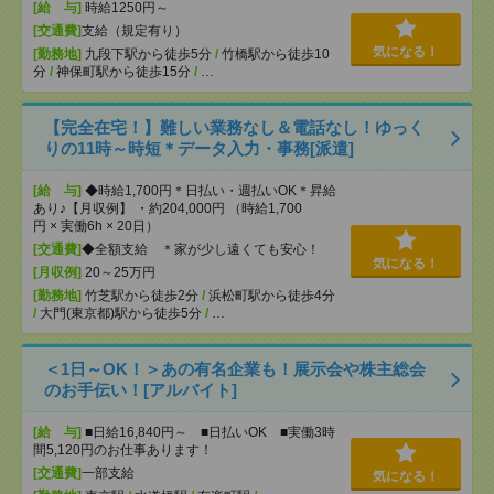
[給 与]
時給1250円～
[交通費]
支給（規定有り）
気になる！
[勤務地]
九段下駅から徒歩5分
/
竹橋駅から徒歩10
分
/
神保町駅から徒歩15分
/
…
【完全在宅！】難しい業務なし＆電話なし！ゆっく
りの11時～時短＊データ入力・事務[派遣]
[給 与]
◆時給1,700円＊日払い・週払いOK＊昇給
あり♪【月収例】 ・約204,000円 （時給1,700
円 × 実働6h × 20日）
[交通費]
◆全額支給 ＊家が少し遠くても安心！
気になる！
[月収例]
20～25万円
[勤務地]
竹芝駅から徒歩2分
/
浜松町駅から徒歩4分
/
大門(東京都)駅から徒歩5分
/
…
＜1日～OK！＞あの有名企業も！展示会や株主総会
のお手伝い！[アルバイト]
[給 与]
■日給16,840円～ ■日払いOK ■実働3時
間5,120円のお仕事あります！
[交通費]
一部支給
気になる！