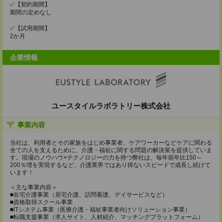
✅【契約期間】
期間の定めなし
✅【試用期間】
2か月
企業情報
ユースタイルラボラトリー株式会社
事業内容
当社は、利用者とその家族をはじめ事業者、ケアワーカーなどケアに関わる
全ての人を支えるために、介護・福祉に関する問題の解決策を提供していま
す。現場のノウハウ×テクノロジーの力を持つ弊社は、毎年前年比150～
200％増を実現するなど、介護業界ではあり得ないスピードで成長し続けて
います！
＜主な事業内容＞
■在宅介護事業（居宅介護、訪問看護、デイサービスなど）
■資格取得スクール事業
■ITシステム事業（医療介護・福祉事業者向けソリューション事業）
■転職支援事業（求人サイト、人材紹介、マッチングプラットフォーム）