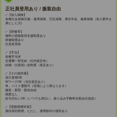
正社員登用あり / 服装自由
✅【加入保険】
各種社会保険完備：雇用保険、労災保険、厚生年金、健康保険（加入要件を
満たした方)
✅【研修等】
無料の資格取得支援制度あり
研修制度あり
社員登用有
✅【手当】
各種手当有
交通費一部支給（社内規定有）
結婚・出産祝い金制度（規定あり）
✅【その他待遇】
直行直帰OK
WワークOK（当社規定あり）
車、バイク通勤可（現場により異なります）
服装・髪型・髪色自由
残業なし
給与日払いOK（いつでも前払い、振り込み手数料全額会社負担）
✅【受動喫煙対策】
屋内原則禁煙。ただし、適用除外の場所あり