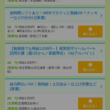
[勤務地]
東京駅
/
水道橋駅
/
有楽町駅
/
…
短時間シフトあり！WEBでサクッと登録OK＊クッキ
ーなどの仕分け[派遣]
[給 与]
時給1500円 ■日払い・週払いOK！(規定
あり) ■現金日払いもOK(規定あり)
気になる！
[勤務地]
新宿駅
/
新宿三丁目駅
【無資格でも時給1,830円～】夜間見守りヘルパー✨
訪問介護（週1日から／夜勤専従） /Jb[アルバイト]
[給 与]
時給1,830円～
[勤務地]
埼玉県狭山市広瀬東（最寄り駅：狭山市
気になる！
駅）
給与即払いOK！高時給！土日休み！仕上げ作業など
[派遣]
[給 与]
時給1350円
[交通費]
交通費支給有り
気になる！
[勤務地]
朝霞駅から徒歩14分