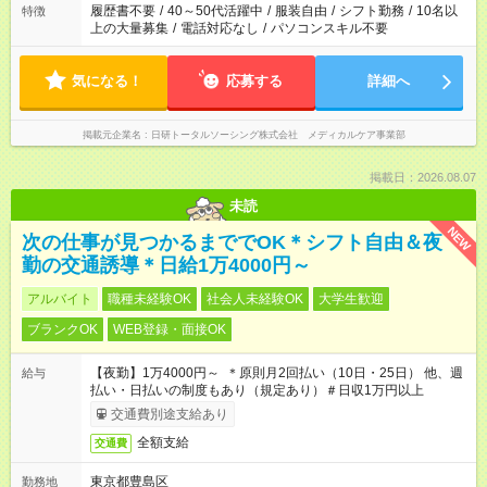
履歴書不要
/
40～50代活躍中
/
服装自由
/
シフト勤務
/
10名以
特徴
上の大量募集
/
電話対応なし
/
パソコンスキル不要
気になる！
応募する
詳細へ
掲載元企業名
日研トータルソーシング株式会社 メディカルケア事業部
掲載日：2026.08.07
未読
NEW
次の仕事が見つかるまででOK＊シフト自由＆夜
勤の交通誘導＊日給1万4000円～
アルバイト
職種未経験OK
社会人未経験OK
大学生歓迎
ブランクOK
WEB登録・面接OK
【夜勤】1万4000円～ ＊原則月2回払い（10日・25日） 他、週
給与
払い・日払いの制度もあり（規定あり）＃日収1万円以上
交通費別途支給あり
全額支給
交通費
東京都豊島区
勤務地