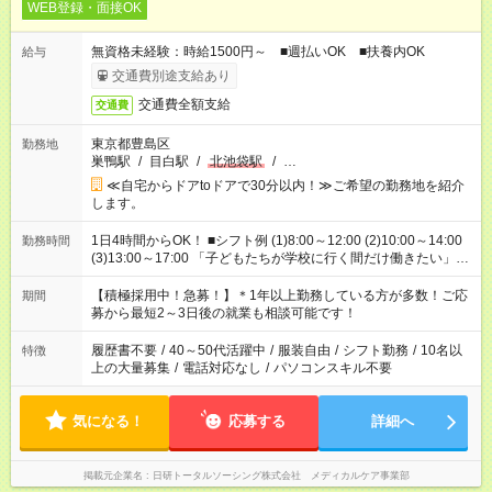
WEB登録・面接OK
無資格未経験：時給1500円～ ■週払いOK ■扶養内OK
給与
交通費別途支給あり
交通費全額支給
交通費
東京都豊島区
勤務地
巣鴨駅
/
目白駅
/
北池袋駅
/
…
≪自宅からドアtoドアで30分以内！≫ご希望の勤務地を紹介
します。
1日4時間からOK！ ■シフト例 (1)8:00～12:00 (2)10:00～14:00
勤務時間
(3)13:00～17:00 「子どもたちが学校に行く間だけ働きたい」
「余裕を持って夕飯の準備がしたい」 「午前中は働いて、午後
はプライベートの時間にしたい」 など、ご希望を教えてくださ
【積極採用中！急募！】＊1年以上勤務している方が多数！ご応
期間
いね。 ※Wワーク希望の方へ 今ご覧のお仕事で希望する勤務時
募から最短2～3日後の就業も相談可能です！
間と、もう1つのお仕事の勤務時間。 合計で週40時間を超える
場合は応募できません。
履歴書不要
/
40～50代活躍中
/
服装自由
/
シフト勤務
/
10名以
特徴
上の大量募集
/
電話対応なし
/
パソコンスキル不要
気になる！
応募する
詳細へ
掲載元企業名
日研トータルソーシング株式会社 メディカルケア事業部