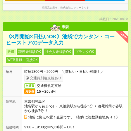
掲載元企業名
株式会社ニッソーネット
掲載日：2026.08.08
未読
NEW
《8月開始×日払いOK》池袋でカンタン・コー
ヒーストアのデータ入力
派遣
職種未経験OK
社会人未経験OK
ブランクOK
WEB登録・面接OK
時給1800円～2000円 ＼前払い・日払い可能！／
給与
交通費別途支給あり
交通費規定支給
交通費
15～20万円
月収例
東京都豊島区
勤務地
池袋駅から徒歩5分
/
東池袋駅から徒歩5分
/
都電雑司ケ谷駅
から徒歩7分
/
…
池袋に拠点を置く企業です。《都内に複数勤務地あり！》
9:00～19:00の中で6時間～OK！
勤務時間