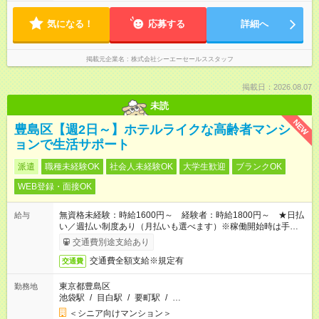
気になる！
応募する
詳細へ
掲載元企業名
株式会社シーエーセールススタッフ
掲載日：2026.08.07
未読
NEW
豊島区【週2日～】ホテルライクな高齢者マンシ
ョンで生活サポート
派遣
職種未経験OK
社会人未経験OK
大学生歓迎
ブランクOK
WEB登録・面接OK
無資格未経験：時給1600円～ 経験者：時給1800円～ ★日払
給与
い／週払い制度あり（月払いも選べます）※稼働開始時は手続き
完了次第のお支払いとなります。
交通費別途支給あり
交通費全額支給※規定有
交通費
東京都豊島区
勤務地
池袋駅
/
目白駅
/
要町駅
/
…
＜シニア向けマンション＞