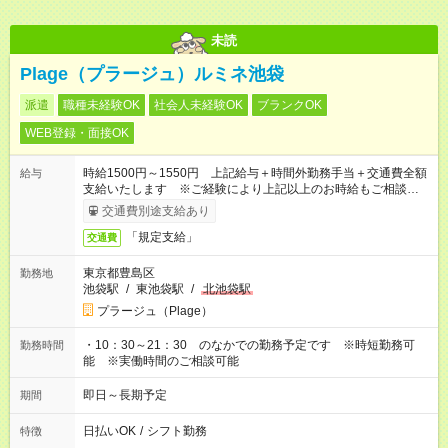
未読
Plage（プラージュ）ルミネ池袋
派遣
職種未経験OK
社会人未経験OK
ブランクOK
WEB登録・面接OK
時給1500円～1550円 上記給与＋時間外勤務手当＋交通費全額
給与
支給いたします ※ご経験により上記以上のお時給もご相談させ
ていただきます ※時間外手当はお時給の1.25倍です！
交通費別途支給あり
「規定支給」
交通費
東京都豊島区
勤務地
池袋駅
/
東池袋駅
/
北池袋駅
プラージュ（Plage）
・10：30～21：30 のなかでの勤務予定です ※時短勤務可
勤務時間
能 ※実働時間のご相談可能
即日～長期予定
期間
日払いOK
/
シフト勤務
特徴