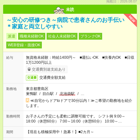
掲載日：2026.08.07
未読
NEW
～安心の研修つき～病院で患者さんのお手伝い
＊家庭と両立しやすい
派遣
職種未経験OK
社会人未経験OK
ブランクOK
WEB登録・面接OK
無資格未経験：時給1400円～ ■週払いOK ■扶養内OK ■日収
給与
1万1200円以上
交通費別途支給あり
交通費全額支給
交通費
東京都豊島区
勤務地
巣鴨駅
/
目白駅
/
北池袋駅
/
…
≪自宅からドアtoドアで30分以内！≫ご希望の勤務地を紹介
します。
お子さんの予定にも柔軟に調整可能です。 シフト例 9:00～
勤務時間
18:00（休憩60分） 7:00～16:00（休憩60分） 10:00～
19:00（休憩60分） ※Wワーク希望の方へ 今ご覧のお仕事で希
望する勤務時間と、もう1つのお仕事の勤務時間の合計が 週40
【現在も積極採用中！急募！】■2カ月～
期間
時間を超えなければOKです。