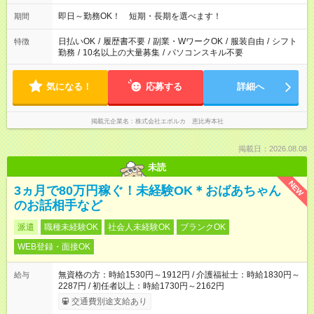
即日～勤務OK！ 短期・長期を選べます！
期間
日払いOK
/
履歴書不要
/
副業・WワークOK
/
服装自由
/
シフト
特徴
勤務
/
10名以上の大量募集
/
パソコンスキル不要
気になる！
応募する
詳細へ
掲載元企業名
株式会社エボルカ 恵比寿本社
掲載日：2026.08.08
未読
NEW
3ヵ月で80万円稼ぐ！未経験OK＊おばあちゃん
のお話相手など
派遣
職種未経験OK
社会人未経験OK
ブランクOK
WEB登録・面接OK
無資格の方：時給1530円～1912円 / 介護福祉士：時給1830円～
給与
2287円 / 初任者以上：時給1730円～2162円
交通費別途支給あり