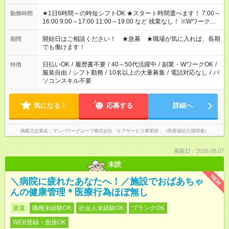
★1日6時間～の時短シフトOK ★スタート時間選べます！ 7:00～
勤務時間
16:00 9:00～17:00 11:00～19:00 など 残業なし！ ※Wワークの
場合、他のお仕事と合わせ週40時間超の就業はご案内できませ
ん ※法令に基づき、週20時間以上勤務は社会保険への加入対象
開始日はご相談ください！ ★急募 ★職場が気に入れば、長期
期間
となります ※労働者派遣法（日雇い派遣の原則禁止）により、
でも働けます！
短時間・短期間の就業はご案内が難しい場合があります
日払いOK
/
履歴書不要
/
40～50代活躍中
/
副業・WワークOK
/
特徴
服装自由
/
シフト勤務
/
10名以上の大量募集
/
電話対応なし
/
パ
ソコンスキル不要
気になる！
応募する
詳細へ
掲載元企業名
マンパワーグループ株式会社 ケアサービス事業部 （医療福祉介護関連）
掲載日：2026.08.07
未読
NEW
＼病院に疲れたあなたへ！／施設でおばあちゃ
んの健康管理＊医療行為ほぼ無し
派遣
職種未経験OK
社会人未経験OK
ブランクOK
WEB登録・面接OK