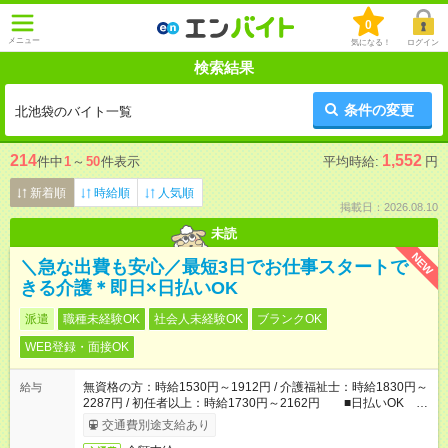
0
メニュー
気になる！
ログイン
検索結果
条件の変更
北池袋のバイト一覧
214
1,552
件中
1
～
50
件表示
平均時給:
円
新着順
時給順
人気順
掲載日：2026.08.10
未読
NEW
＼急な出費も安心／最短3日でお仕事スタートで
きる介護＊即日×日払いOK
派遣
職種未経験OK
社会人未経験OK
ブランクOK
WEB登録・面接OK
無資格の方：時給1530円～1912円 / 介護福祉士：時給1830円～
給与
2287円 / 初任者以上：時給1730円～2162円 ■日払いOK ■
日収例：1万2240円（時給1530円×8h）
交通費別途支給あり