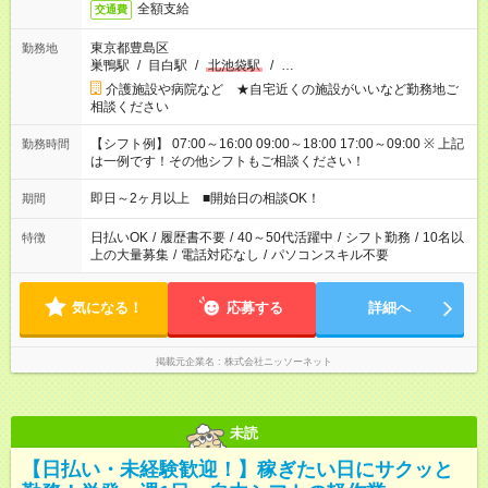
全額支給
交通費
東京都豊島区
勤務地
巣鴨駅
/
目白駅
/
北池袋駅
/
…
介護施設や病院など ★自宅近くの施設がいいなど勤務地ご
相談ください
【シフト例】 07:00～16:00 09:00～18:00 17:00～09:00 ※ 上記
勤務時間
は一例です！その他シフトもご相談ください！
即日～2ヶ月以上 ■開始日の相談OK！
期間
日払いOK
/
履歴書不要
/
40～50代活躍中
/
シフト勤務
/
10名以
特徴
上の大量募集
/
電話対応なし
/
パソコンスキル不要
気になる！
応募する
詳細へ
掲載元企業名
株式会社ニッソーネット
未読
【日払い・未経験歓迎！】稼ぎたい日にサクッと