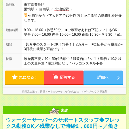
東京都豊島区
勤務地
巣鴨駅
/
目白駅
/
北池袋駅
/
…
≪自宅からドアtoドアで30分以内！≫ご希望の勤務地を紹介
します。
9:00～18:00（休憩60分） ■ご希望があれば下記シフトもOK！
勤務時間
早番 7:00～16:00 遅番 10:00～19:00 夜勤 16:30～翌9:30 「家族
と休みを合わせたい」 「余裕を持って夕飯の準備がしたい」
「できれば残業はしたくない」 など、ご希望を教えてください
【8月中のスタートOK！急募！】2カ月～ ■ご応募から最短2～
期間
ね。 ※Wワーク希望の方へ 今ご覧のお仕事で希望する勤務時間
3日後に就業が可能です！
と、もう1つのお仕事の勤務時間。 合計で週40時間を超える場
合は応募できません。
履歴書不要
/
40～50代活躍中
/
服装自由
/
シフト勤務
/
10名以
特徴
上の大量募集
/
電話対応なし
/
パソコンスキル不要
気になる！
応募する
詳細へ
掲載元企業名
日研トータルソーシング株式会社 メディカルケア事業部
未読
ウォーターサーバーのサポートスタッフ◆フレッ
クス勤務OK／残業なしで時給2，000円～／働き