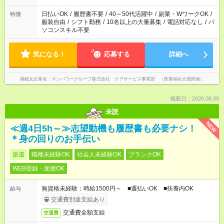
短時間・短期間の就業はご案内が難しい場合があります
日払いOK
/
履歴書不要
/
40～50代活躍中
/
副業・WワークOK
/
特徴
服装自由
/
シフト勤務
/
10名以上の大量募集
/
電話対応なし
/
パ
ソコンスキル不要
気になる！
応募する
詳細へ
掲載元企業名
マンパワーグループ株式会社 ケアサービス事業部 （医療福祉介護関連）
掲載日：2026.08.08
未読
NEW
≪週4日5h～≫志望動機も履歴書も必要ナシ！
＊身の回りのお手伝い
派遣
職種未経験OK
社会人未経験OK
ブランクOK
WEB登録・面接OK
無資格未経験：時給1500円～ ■週払いOK ■扶養内OK
給与
交通費別途支給あり
交通費全額支給
交通費