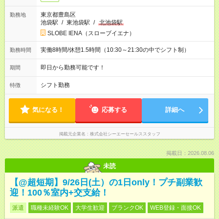
東京都豊島区
勤務地
池袋駅
/
東池袋駅
/
北池袋駅
SLOBE IENA（スローブイエナ）
実働8時間/休憩1.5時間（10:30～21:30の中でシフト制）
勤務時間
即日から勤務可能です！
期間
シフト勤務
特徴
気になる！
応募する
詳細へ
掲載元企業名
株式会社シーエーセールススタッフ
掲載日：2026.08.06
未読
【@超短期】9/26日(土）の1日only！プチ副業歓
迎！100％室内+交支給！
派遣
職種未経験OK
大学生歓迎
ブランクOK
WEB登録・面接OK