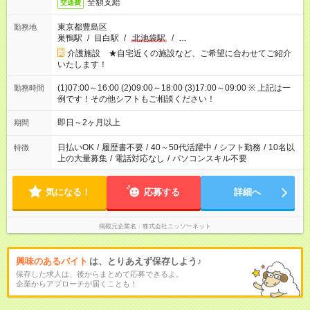
全額支給
交通費
東京都豊島区
勤務地
巣鴨駅
/
目白駅
/
北池袋駅
/
…
介護施設 ★自宅近くの施設など、ご希望に合わせてご紹介
いたします！
(1)07:00～16:00 (2)09:00～18:00 (3)17:00～09:00 ※ 上記は一
勤務時間
例です！その他シフトもご相談ください！
即日～2ヶ月以上
期間
日払いOK
/
履歴書不要
/
40～50代活躍中
/
シフト勤務
/
10名以
特徴
上の大量募集
/
電話対応なし
/
パソコンスキル不要
気になる！
応募する
詳細へ
掲載元企業名
株式会社ニッソーネット
興味のあるバイト
は、とりあえず保存しよう♪
保存した求人は、後からまとめて応募できるよ。
企業からアプローチが届くことも！