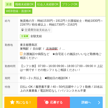
派遣
職種未経験OK
社会人未経験OK
ブランクOK
WEB登録・面接OK
無資格の方：時給1530円～1912円 / 介護福祉士：時給1830円～
給与
2287円 / 初任者以上：時給1730円～2162円
交通費別途支給あり
全額支給
交通費
東京都豊島区
勤務地
巣鴨駅
/
目白駅
/
北池袋駅
/
…
介護施設や病院など ★自宅近くの施設がいいなど勤務地ご
相談ください
【シフト例】 07:00～16:00 09:00～18:00 17:00～09:00 ※ 上記
勤務時間
は一例です！その他シフトもご相談ください！
即日～2ヶ月以上 ■開始日の相談OK！
期間
日払いOK
/
履歴書不要
/
40～50代活躍中
/
シフト勤務
/
10名以
特徴
上の大量募集
/
電話対応なし
/
パソコンスキル不要
気になる！
応募する
詳細へ