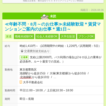
掲載元企業名
株式会社ワイス キャリアソリューション事業部
掲載日：2026.08.06
未読
≪年齢不問・8月～のお仕事≫未経験歓迎＊賃貸マ
ンションご案内のお仕事＊週1日～
派遣
職種未経験OK
社会人未経験OK
大学生歓迎
ブランクOK
時給1,410円～（試用期間中の時給：1,226円／試用期間：5日）
給与
交通費別途支給あり
支給(上限2000円。バス利用の場合は2キロ以上の乗車が
交通費
必須条件。ルート最安での支給。）
東京都豊島区
勤務地
池袋駅から徒歩15分
/
大塚(東京都)駅から徒歩10分
/
北池袋駅
から徒歩10分
/
…
大手不動産会社
平日11:00～18:00 ／ 土日祝10:30～18:00
勤務時間
即日～長期
期間