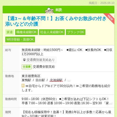
掲載日：2026.08.10
未読
NEW
【週3～＆年齢不問！】お茶くみやお散歩の付き
添いなどの介護
派遣
職種未経験OK
社会人未経験OK
ブランクOK
WEB登録・面接OK
無資格未経験：時給1500円～ ■週払いOK ■扶養内OK ■日収
給与
1万2000円以上
交通費別途支給あり
交通費全額支給
交通費
東京都豊島区
勤務地
巣鴨駅
/
目白駅
/
北池袋駅
/
…
≪自宅からドアtoドアで30分以内！≫ご希望の勤務地を紹介
します。
9:00～18:00（休憩60分） ■ご希望があれば下記シフトもOK！
勤務時間
早番 7:00～16:00 遅番 10:00～19:00 夜勤 16:30～翌9:30 「家族
と休みを合わせたい」 「余裕を持って夕飯の準備がしたい」
「できれば残業はしたくない」 など、ご希望を教えてください
【現在も積極採用中！急募！】勤務1年以上が多数！応募から最
期間
ね。 ※Wワーク希望の方へ 今ご覧のお仕事で希望する勤務時間
短2～3日後に就業可能！