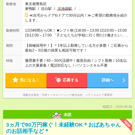
東京都豊島区
勤務地
巣鴨駅
/
目白駅
/
北池袋駅
/
…
≪自宅からドアtoドアで30分以内！≫ご希望の勤務地を紹介
します。
1日5時間からOK！ ■シフト例 (1)8:00～13:00 (2)10:00～15:00
勤務時間
(3)12:00～17:00 「子どもたちが学校に行く間だけ働きたい」
「余裕を持って夕飯の準備がしたい」 「午前中は働いて、午後
はプライベートの時間にしたい」 など、ご希望を教えてくださ
【積極採用中！】＊1年以上勤務している方が多数！ご応募から
期間
いね。 ※Wワーク希望の方へ 今ご覧のお仕事で希望する勤務時
最短2～3日後の就業も相談可能です！
間と、もう1つのお仕事の勤務時間。 合計で週40時間を超える
場合は応募できません。
履歴書不要
/
40～50代活躍中
/
服装自由
/
シフト勤務
/
10名以
特徴
上の大量募集
/
電話対応なし
/
パソコンスキル不要
気になる！
応募する
詳細へ
掲載元企業名
日研トータルソーシング株式会社 メディカルケア事業部
掲載日：2026.08.08
未読
NEW
3ヵ月で80万円稼ぐ！未経験OK＊おばあちゃん
のお話相手など＊