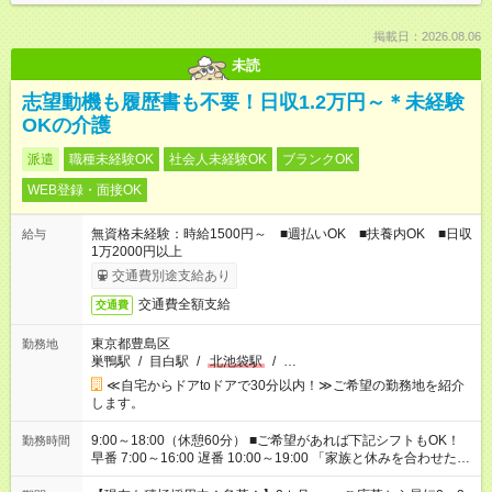
掲載日：2026.08.06
未読
志望動機も履歴書も不要！日収1.2万円～＊未経験
OKの介護
派遣
職種未経験OK
社会人未経験OK
ブランクOK
WEB登録・面接OK
無資格未経験：時給1500円～ ■週払いOK ■扶養内OK ■日収
給与
1万2000円以上
交通費別途支給あり
交通費全額支給
交通費
東京都豊島区
勤務地
巣鴨駅
/
目白駅
/
北池袋駅
/
…
≪自宅からドアtoドアで30分以内！≫ご希望の勤務地を紹介
します。
9:00～18:00（休憩60分） ■ご希望があれば下記シフトもOK！
勤務時間
早番 7:00～16:00 遅番 10:00～19:00 「家族と休みを合わせた
い」 「余裕を持って夕飯の準備がしたい」 「できれば残業はし