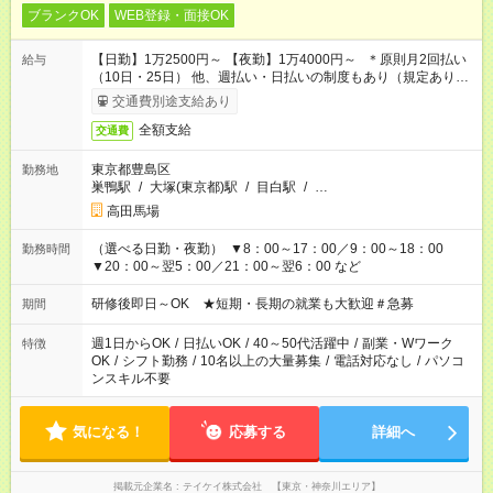
ブランクOK
WEB登録・面接OK
【日勤】1万2500円～ 【夜勤】1万4000円～ ＊原則月2回払い
給与
（10日・25日） 他、週払い・日払いの制度もあり（規定あり）
＃日収1万円以上
交通費別途支給あり
全額支給
交通費
東京都豊島区
勤務地
巣鴨駅
/
大塚(東京都)駅
/
目白駅
/
…
高田馬場
（選べる日勤・夜勤） ▼8：00～17：00／9：00～18：00
勤務時間
▼20：00～翌5：00／21：00～翌6：00 など
研修後即日～OK ★短期・長期の就業も大歓迎＃急募
期間
週1日からOK
/
日払いOK
/
40～50代活躍中
/
副業・Wワーク
特徴
OK
/
シフト勤務
/
10名以上の大量募集
/
電話対応なし
/
パソコ
ンスキル不要
気になる！
応募する
詳細へ
掲載元企業名
テイケイ株式会社 【東京・神奈川エリア】