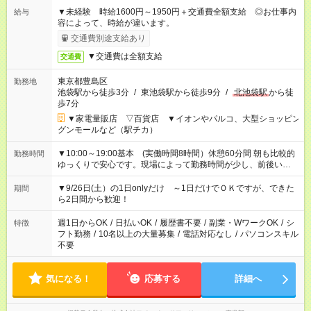
▼未経験 時給1600円～1950円＋交通費全額支給 ◎お仕事内
給与
容によって、時給が違います。
交通費別途支給あり
▼交通費は全額支給
交通費
東京都豊島区
勤務地
池袋駅から徒歩3分
/
東池袋駅から徒歩9分
/
北池袋駅
から徒
歩7分
▼家電量販店 ▽百貨店 ▼イオンやパルコ、大型ショッピン
グンモールなど（駅チカ）
▼10:00～19:00基本 (実働時間8時間）休憩60分間 朝も比較的
勤務時間
ゆっくりで安心です。現場によって勤務時間が少し、前後いた
します。
▼9/26日(土）の1日onlyだけ ～1日だけでＯＫですが、できた
期間
ら2日間から歓迎！
週1日からOK
/
日払いOK
/
履歴書不要
/
副業・WワークOK
/
シ
特徴
フト勤務
/
10名以上の大量募集
/
電話対応なし
/
パソコンスキル
不要
気になる！
応募する
詳細へ