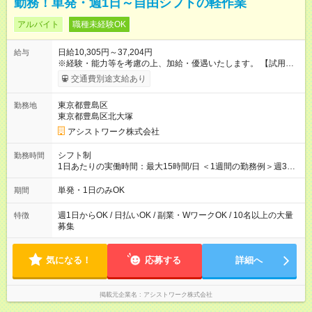
勤務！単発・週1日～自由シフトの軽作業
アルバイト
職種未経験OK
日給10,305円～37,204円
給与
※経験・能力等を考慮の上、加給・優遇いたします。 【試用期
間】試用期間なし
交通費別途支給あり
東京都豊島区
勤務地
東京都豊島区北大塚
アシストワーク株式会社
シフト制
勤務時間
1日あたりの実働時間：最大15時間/日 ＜1週間の勤務例＞週3回
勤務 勤務：月・水・金 休み：火・木・土・日 好きな時にお仕事
可能です！ ※1日あたりの最大実働時間は日勤、夜勤共に勤務し
単発・1日のみOK
期間
た時間になります。
週1日からOK / 日払いOK / 副業・WワークOK / 10名以上の大量
特徴
募集
気になる！
応募する
詳細へ
掲載元企業名
アシストワーク株式会社