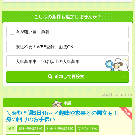
こちらの条件も追加しませんか？
今が狙い目！急募
来社不要！WEB登録／面接OK
大量募集中！10名以上の大量募集
追加して再検索！
掲載日：2026.08.09
未読
NEW
＼時短＊週5日4h～／趣味や家事との両立も！
身の回りのお手伝い
派遣
職種未経験OK
社会人未経験OK
ブランクOK