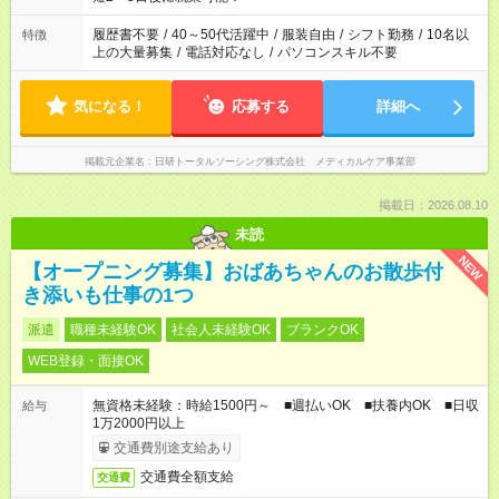
と、もう1つのお仕事の勤務時間。 合計で週40時間を超える場
合は応募できません。
履歴書不要
/
40～50代活躍中
/
服装自由
/
シフト勤務
/
10名以
特徴
上の大量募集
/
電話対応なし
/
パソコンスキル不要
気になる！
応募する
詳細へ
掲載元企業名
日研トータルソーシング株式会社 メディカルケア事業部
掲載日：2026.08.10
未読
NEW
【オープニング募集】おばあちゃんのお散歩付
き添いも仕事の1つ
派遣
職種未経験OK
社会人未経験OK
ブランクOK
WEB登録・面接OK
無資格未経験：時給1500円～ ■週払いOK ■扶養内OK ■日収
給与
1万2000円以上
交通費別途支給あり
交通費全額支給
交通費