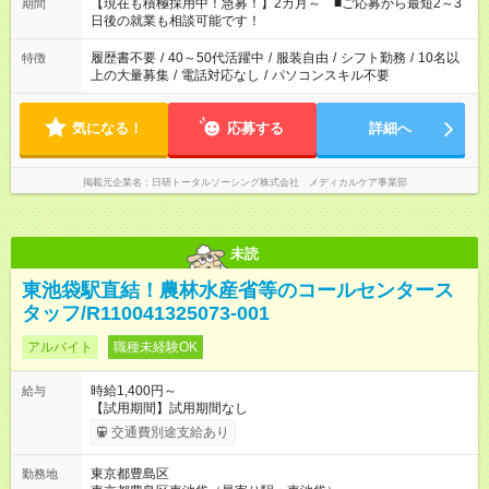
たくない」 など、ご希望を教えてくださいね。 ※Wワーク希望
【現在も積極採用中！急募！】2カ月～ ■ご応募から最短2～3
期間
の方へ 今ご覧のお仕事で希望する勤務時間と、もう1つのお仕事
日後の就業も相談可能です！
の勤務時間。 合計で週40時間を超える場合は応募できません。
履歴書不要
/
40～50代活躍中
/
服装自由
/
シフト勤務
/
10名以
特徴
上の大量募集
/
電話対応なし
/
パソコンスキル不要
気になる！
応募する
詳細へ
掲載元企業名
日研トータルソーシング株式会社 メディカルケア事業部
未読
東池袋駅直結！農林水産省等のコールセンタース
タッフ/R110041325073-001
アルバイト
職種未経験OK
時給1,400円～
給与
【試用期間】試用期間なし
交通費別途支給あり
東京都豊島区
勤務地