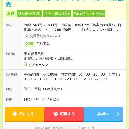
売
派遣
職種未経験OK
社会人未経験OK
WEB登録・面接OK
時給1540円～1600円 月給例）時給1,550円×実働8時間×21日
給与
勤務の場合・・・「260,400円」 ※時給はスキルや経験により
異なります。
交通費別途支給あり
全額支給
交通費
東京都豊島区
勤務地
池袋駅
/
東池袋駅
/
北池袋駅
オズモーシス
実働8時間 休憩90分 営業時間）10：00～21：00 シフト）
勤務時間
9：30～19：00 10：30～20：00 12：00～21：30
即日～長期（1か月更新）
期間
日払いOK
/
シフト勤務
特徴
気になる！
応募する
詳細へ
掲載元企業名
株式会社シーエーセールススタッフ