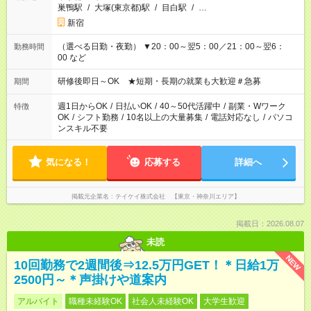
巣鴨駅
/
大塚(東京都)駅
/
目白駅
/
…
新宿
（選べる日勤・夜勤） ▼20：00～翌5：00／21：00～翌6：
勤務時間
00 など
研修後即日～OK ★短期・長期の就業も大歓迎＃急募
期間
週1日からOK
/
日払いOK
/
40～50代活躍中
/
副業・Wワーク
特徴
OK
/
シフト勤務
/
10名以上の大量募集
/
電話対応なし
/
パソコ
ンスキル不要
気になる！
応募する
詳細へ
掲載元企業名
テイケイ株式会社 【東京・神奈川エリア】
掲載日：2026.08.07
未読
NEW
10回勤務で2週間後⇒12.5万円GET！＊日給1万
2500円～＊声掛けや道案内
アルバイト
職種未経験OK
社会人未経験OK
大学生歓迎