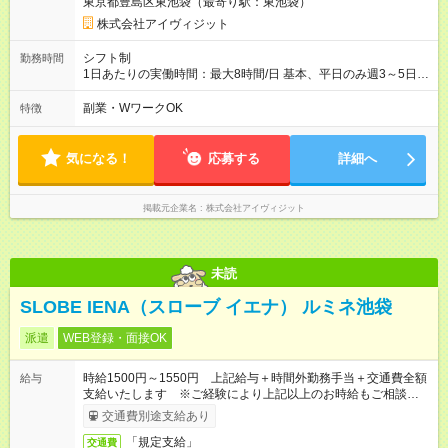
東京都豊島区東池袋（最寄り駅：東池袋）
株式会社アイヴィジット
シフト制
勤務時間
1日あたりの実働時間：最大8時間/日 基本、平日のみ週3～5日
完全週休二日制 勤務時間：8:30～18:15のうち4～8時間のシフ
ト制 ※3カ月からの短期勤務の希望や勤務時間の相談OK。ご希
副業・WワークOK
特徴
望をお聞かせくださいね。 ※一部のお仕事は土日祝日も勤務が
あるため、土日祝日勤務希望の方はご相談ください。
気になる！
応募する
詳細へ
掲載元企業名
株式会社アイヴィジット
未読
SLOBE IENA（スローブ イエナ） ルミネ池袋
派遣
WEB登録・面接OK
時給1500円～1550円 上記給与＋時間外勤務手当＋交通費全額
給与
支給いたします ※ご経験により上記以上のお時給もご相談させ
ていただきます ※時間外手当はお時給の1.25倍です！
交通費別途支給あり
「規定支給」
交通費