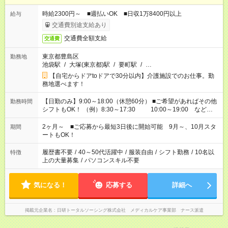
時給2300円～ ■週払いOK ■日収1万8400円以上
給与
交通費別途支給あり
交通費全額支給
交通費
東京都豊島区
勤務地
池袋駅
/
大塚(東京都)駅
/
要町駅
/
…
【自宅からドアtoドアで30分以内】介護施設でのお仕事。勤
務地選べます！
【日勤のみ】9:00～18:00（休憩60分） ■ご希望があればその他
勤務時間
シフトもOK！ （例）8:30～17:30 10:00～19:00 など
「家族とお休みを合わせたい」 「できれば残業はしたくない」
など、あなたのご希望に沿ったお仕事をご紹介します！ ※Wワ
2ヶ月～ ■ご応募から最短3日後に開始可能 9月～、10月スタ
期間
ーク希望の方へ 今ご覧のお仕事で希望する勤務時間と、もう1つ
ートもOK！
のお仕事の勤務時間。 合計で週40時間を超える場合は応募でき
ません
履歴書不要
/
40～50代活躍中
/
服装自由
/
シフト勤務
/
10名以
特徴
上の大量募集
/
パソコンスキル不要
気になる！
応募する
詳細へ
掲載元企業名
日研トータルソーシング株式会社 メディカルケア事業部 ナース派遣