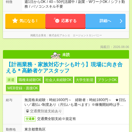
週1日からOK
/
40～50代活躍中
/
副業・WワークOK
/
シフト勤
特徴
務
/
パソコンスキル不要
気になる！
応募する
詳細へ
掲載元企業名
株式会社アルシエ エージェントカンパニー
掲載日：2026.08.06
未読
【計画業務・家族対応ナシも叶う】現場に向き合
える＊高齢者ケアスタッフ
派遣
職種未経験OK
社会人未経験OK
大学生歓迎
ブランクOK
WEB登録・面接OK
無資格未経験：時給1600円～ 経験者：時給1800円～ ★日払
給与
い／週払い制度あり（月払いも選べます）※稼働開始時は手続き
完了次第のお支払いとなります。
交通費別途支給あり
交通費全額支給※規定有
交通費
東京都豊島区
勤務地