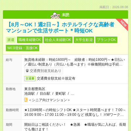
掲載日：2026.08.08
未読
NEW
【8月～OK！週2日～】ホテルライクな高齢者
マンションで生活サポート＊時短OK
派遣
職種未経験OK
社会人未経験OK
大学生歓迎
ブランクOK
WEB登録・面接OK
無資格未経験：時給1600円～ 経験者：時給1800円～★日払い
給与
／週払い制度あり（月払いも選べます）※稼働開始時は手続き完
了次第のお支払いとなります。
交通費別途支給あり
交通費全額支給※規定有
交通費
東京都豊島区
勤務地
池袋駅
/
目白駅
/
要町駅
/
…
＜シニア向けマンション＞
★1日6時間～の時短シフトOK ★スタート時間選べます！ 7:00～
勤務時間
16:00 9:00～17:00 11:00～19:00 など 残業なし！ ※Wワークの
場合、他のお仕事と合わせ週40時間超の就業はご案内できませ
ん ※法令に基づき、週20時間以上勤務は社会保険への加入対象
開始日はご相談ください！ ★急募 ★職場が気に入れば、長期
期間
となります ※労働者派遣法（日雇い派遣の原則禁止）により、
でも働けます！