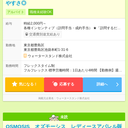
やすさ◎
アルバイト
職種未経験OK
時給2,000円～
給与
各種インセンティブ（訪問手当・成約手当） ★「訪問するだ
け」でプラス支給されるので、コツコツ稼げます！ 【月収例】
交通費別途支給あり
月収20万円以上可能！ （基本給16万円＋インセンティブ平均4
万円／月80時間勤務の場合） ※定期訪問50件で平均3万～4万円
東京都豊島区
勤務地
のインセンティブが支給されます！ 【試用期間】試用期間なし
東京都豊島区池袋本町1-31-6
ウォータースタンド株式会社
フレックスタイム制
勤務時間
フルフレックス 標準労働時間：1日あたり4時間 【勤務例】週4
日×5時間 または 週5日×4時間 ※09:00～18:00の間でスケジュー
ル調整可能。 ※残業なし！効率的に時間を使って稼げます。
気になる！
応募する
詳細へ
掲載元企業名
ウォータースタンド株式会社
未読
OSMOSIS オズモーシス レディースアパレル販