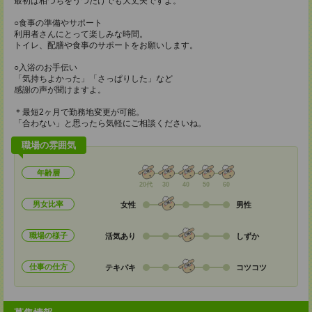
最初は相づちをうつだけでも大丈夫ですよ。
○食事の準備やサポート
利用者さんにとって楽しみな時間。
トイレ、配膳や食事のサポートをお願いします。
○入浴のお手伝い
「気持ちよかった」「さっぱりした」など
感謝の声が聞けますよ。
＊最短2ヶ月で勤務地変更が可能。
「合わない」と思ったら気軽にご相談くださいね。
職場の雰囲気
年齢層
20代
30
40
50
60
男女比率
女性
男性
職場の様子
活気あり
しずか
仕事の仕方
テキパキ
コツコツ