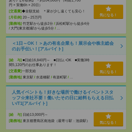
あり♪【月収例】 ・約204,000円 （時給1,700
円 × 実働6h × 20日）
[交通費]
◆全額支給 ＊家が少し遠くても安心！
気になる！
[月収例]
20～25万円
[勤務地]
竹芝駅から徒歩2分
/
浜松町駅から徒歩4分
/
大門(東京都)駅から徒歩5分
/
…
＜1日～OK！＞あの有名企業も！展示会や株主総会
のお手伝い！[アルバイト]
[給 与]
■日給16,840円～ ■日払いOK ■実働3時
間5,120円のお仕事あります！
[交通費]
一部支給
気になる！
[勤務地]
東京駅
/
水道橋駅
/
有楽町駅
/
…
人気イベントも！好きな場所で働けるイベントスタ
ッフ☆来社不要！働いたその日に給料もらえる日払
い/T1[アルバイト]
[給 与]
日給13,000円～
[勤務地]
東京都豊島区南池袋（最寄り駅：池袋駅）
気になる！