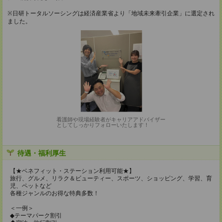
※日研トータルソーシングは経済産業省より「地域未来牽引企業」に選定され
ました。
看護師や現場経験者がキャリアアドバイザー
としてしっかりフォローいたします！
待遇・福利厚生
【★ベネフィット・ステーション利用可能★】
旅行、グルメ、リラク＆ビューティー、スポーツ、ショッピング、学習、育
児、ペットなど
各種ジャンルのお得な特典多数！
＜一例＞
◆テーマパーク割引