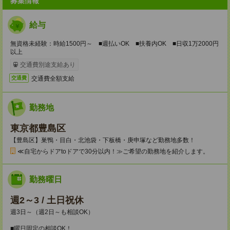
募集情報
給与
無資格未経験：時給1500円～ ■週払いOK ■扶養内OK ■日収1万2000円
以上
交通費別途支給あり
交通費全額支給
交通費
勤務地
東京都豊島区
【豊島区】巣鴨・目白・北池袋・下板橋・庚申塚など勤務地多数！
≪自宅からドアtoドアで30分以内！≫ご希望の勤務地を紹介します。
勤務曜日
週2～3 / 土日祝休
週3日～（週2日～も相談OK）
■曜日固定の相談OK！