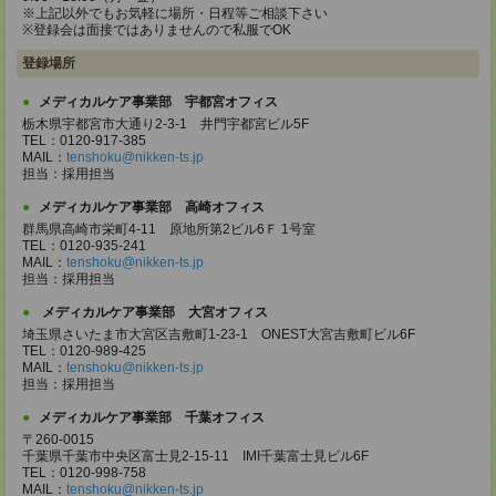
※上記以外でもお気軽に場所・日程等ご相談下さい
※登録会は面接ではありませんので私服でOK
登録場所
メディカルケア事業部 宇都宮オフィス
栃木県宇都宮市大通り2-3-1 井門宇都宮ビル5F
TEL：0120-917-385
MAIL：
tenshoku@nikken-ts.jp
担当：採用担当
メディカルケア事業部 高崎オフィス
群馬県高崎市栄町4-11 原地所第2ビル6Ｆ 1号室
TEL：0120-935-241
MAIL：
tenshoku@nikken-ts.jp
担当：採用担当
メディカルケア事業部 大宮オフィス
埼玉県さいたま市大宮区吉敷町1-23-1 ONEST大宮吉敷町ビル6F
TEL：0120-989-425
MAIL：
tenshoku@nikken-ts.jp
担当：採用担当
メディカルケア事業部 千葉オフィス
〒260-0015
千葉県千葉市中央区富士見2-15-11 IMI千葉富士見ビル6F
TEL：0120-998-758
MAIL：
tenshoku@nikken-ts.jp