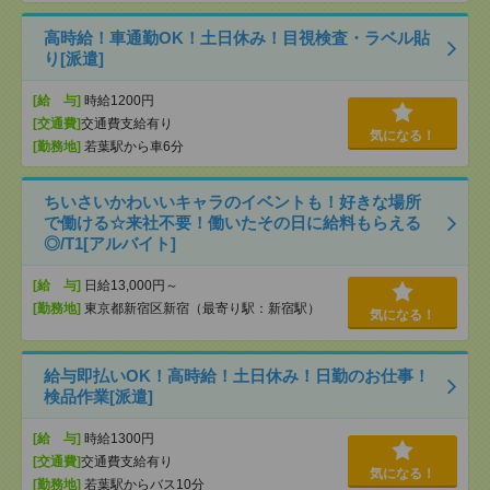
高時給！車通勤OK！土日休み！目視検査・ラベル貼
り[派遣]
[給 与]
時給1200円
[交通費]
交通費支給有り
気になる！
[勤務地]
若葉駅から車6分
ちいさいかわいいキャラのイベントも！好きな場所
で働ける☆来社不要！働いたその日に給料もらえる
◎/T1[アルバイト]
[給 与]
日給13,000円～
[勤務地]
東京都新宿区新宿（最寄り駅：新宿駅）
気になる！
給与即払いOK！高時給！土日休み！日勤のお仕事！
検品作業[派遣]
[給 与]
時給1300円
[交通費]
交通費支給有り
気になる！
[勤務地]
若葉駅からバス10分