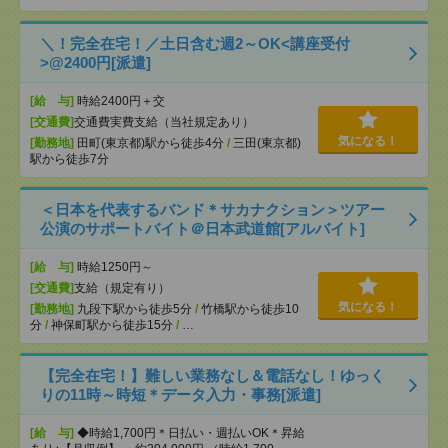
＼！完全在宅！／土日含む週2～OK<講座受付
>@2400円[派遣]
[給 与]
時給2400円＋交
[交通費]
交通費実費支給（当社規定あり）
気になる！
[勤務地]
田町(東京都)駅から徒歩4分
/
三田(東京都)
駅から徒歩7分
＜日本を代表するバンド＊サカナクション＞ツアー
公演のサポートバイト＠日本武道館[アルバイト]
[給 与]
時給1250円～
[交通費]
支給（規定有り）
気になる！
[勤務地]
九段下駅から徒歩5分
/
竹橋駅から徒歩10
分
/
神保町駅から徒歩15分
/
…
【完全在宅！】難しい業務なし＆電話なし！ゆっく
りの11時～時短＊データ入力・事務[派遣]
[給 与]
◆時給1,700円＊日払い・週払いOK＊昇給