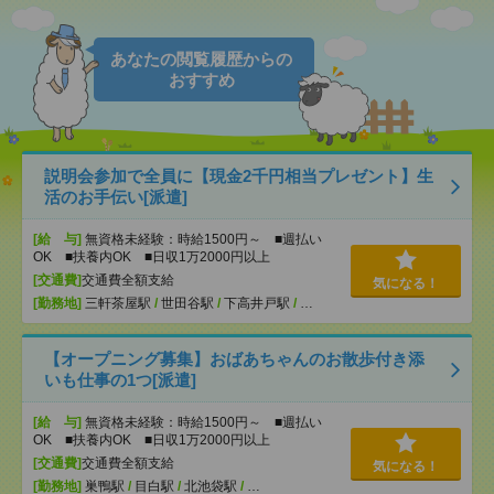
あなたの閲覧履歴からの
おすすめ
説明会参加で全員に【現金2千円相当プレゼント】生
活のお手伝い[派遣]
[給 与]
無資格未経験：時給1500円～ ■週払い
OK ■扶養内OK ■日収1万2000円以上
[交通費]
交通費全額支給
気になる！
[勤務地]
三軒茶屋駅
/
世田谷駅
/
下高井戸駅
/
…
【オープニング募集】おばあちゃんのお散歩付き添
いも仕事の1つ[派遣]
[給 与]
無資格未経験：時給1500円～ ■週払い
OK ■扶養内OK ■日収1万2000円以上
[交通費]
交通費全額支給
気になる！
[勤務地]
巣鴨駅
/
目白駅
/
北池袋駅
/
…