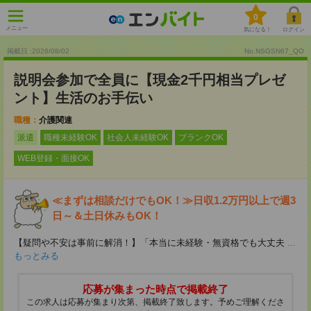
0
メニュー
気になる！
ログイン
掲載日 :2026
/
08
/
02
No.NSGSN67_QO
説明会参加で全員に【現金2千円相当プレゼ
ント】生活のお手伝い
職種：
介護関連
派遣
職種未経験OK
社会人未経験OK
ブランクOK
WEB登録・面接OK
≪まずは相談だけでもOK！≫日収1.2万円以上で週3
日～＆土日休みもOK！
【疑問や不安は事前に解消！】「本当に未経験・無資格でも大丈夫
...
もっとみる
応募が集まった時点で掲載終了
この求人は応募が集まり次第、掲載終了致します。予めご理解くださ