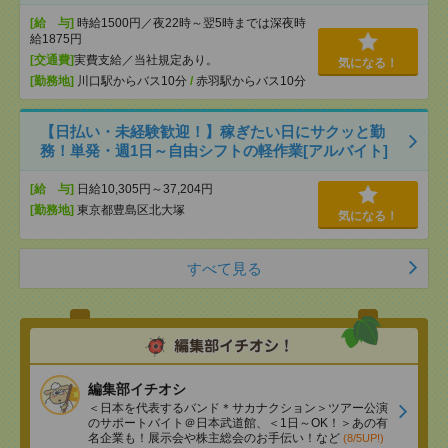
[給 与]
時給1500円／夜22時～翌5時までは深夜時
給1875円
[交通費]
実費支給／当社規定あり。
気になる！
[勤務地]
川口駅からバス10分
/
赤羽駅からバス10分
【日払い・未経験歓迎！】稼ぎたい日にサクッと勤
務！単発・週1日～自由シフトの軽作業[アルバイト]
[給 与]
日給10,305円～37,204円
[勤務地]
東京都豊島区北大塚
気になる！
すべて見る
編集部イチオシ
＜日本を代表するバンド＊サカナクション＞ツアー公演
のサポートバイト＠日本武道館、＜1日～OK！＞あの有
名企業も！展示会や株主総会のお手伝い！など
(8/5UP!)