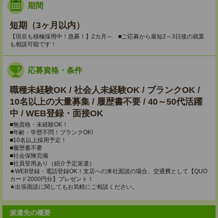
期間
短期（3ヶ月以内）
【現在も積極採用中！急募！】2カ月～ ■ご応募から最短2～3日後の就業
も相談可能です！
応募資格・条件
職種未経験OK / 社会人未経験OK / ブランクOK /
10名以上の大量募集 / 履歴書不要 / 40～50代活躍
中 / WEB登録・面接OK
■無資格・未経験OK！
■年齢・学歴不問！ブランクOK!
■10名以上採用予定！
■履歴書不要
■社会保険完備
■社員登用あり（紹介予定派遣）
★WEB登録・電話登録OK！支店への来社面談の場合、交通費として【QUO
カード2000円分】プレゼント！
★出張面談に関してもお気軽にご相談ください。
派遣先の概要