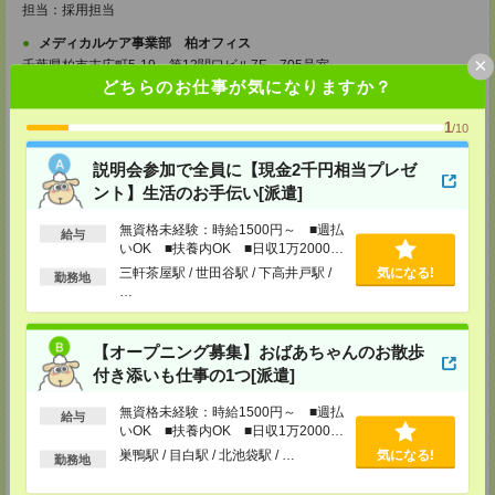
担当：採用担当
メディカルケア事業部 柏オフィス
×
千葉県柏市末広町5-19 第12関口ビル7F 705号室
TEL：0120-935-218
どちらのお仕事が気になりますか？
MAIL：
tenshoku@nikken-ts.jp
担当：採用担当
1
/10
メディカルケア事業部 新宿オフィス
説明会参加で全員に【現金2千円相当プレゼ
東京都新宿区新宿2-3-10 新宿御苑ビル6階
TEL：0120-457-235
ント】生活のお手伝い[派遣]
MAIL：
tenshoku@nikken-ts.jp
担当：採用担当
無資格未経験：時給1500円～ ■週払
給与
いOK ■扶養内OK ■日収1万2000円
メディカルケア事業部 立川事業所
以上
三軒茶屋駅 / 世田谷駅 / 下高井戸駅 /
気になる!
東京都立川市錦町1-12-14
勤務地
…
TEL：0120-934-200
MAIL：
tenshoku@nikken-ts.jp
担当：採用担当
【オープニング募集】おばあちゃんのお散歩
メディカルケア事業部 町田オフィス
付き添いも仕事の1つ[派遣]
東京都町田市森野1-7-23 大樹生命町田ビル6F
TEL：0120-453-285
無資格未経験：時給1500円～ ■週払
MAIL：
tenshoku@nikken-ts.jp
給与
担当：採用担当
いOK ■扶養内OK ■日収1万2000円
以上
巣鴨駅 / 目白駅 / 北池袋駅 / …
気になる!
勤務地
メディカルケア事業部 横浜オフィス
神奈川県横浜市保土ケ谷区神戸町134 横浜ビジネスパークサウスタワー