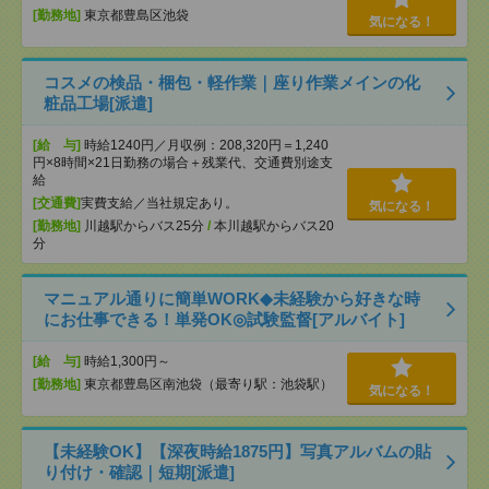
[勤務地]
東京都豊島区池袋
気になる！
コスメの検品・梱包・軽作業｜座り作業メインの化
粧品工場[派遣]
[給 与]
時給1240円／月収例：208,320円＝1,240
円×8時間×21日勤務の場合＋残業代、交通費別途支
給
[交通費]
実費支給／当社規定あり。
気になる！
[勤務地]
川越駅からバス25分
/
本川越駅からバス20
分
マニュアル通りに簡単WORK◆未経験から好きな時
にお仕事できる！単発OK◎試験監督[アルバイト]
[給 与]
時給1,300円～
[勤務地]
東京都豊島区南池袋（最寄り駅：池袋駅）
気になる！
【未経験OK】【深夜時給1875円】写真アルバムの貼
り付け・確認｜短期[派遣]