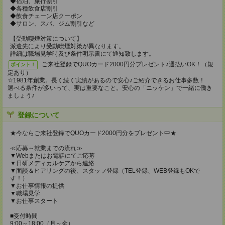
◆宿泊、旅行割引
◆各種飲食店割引
◆飲食チェーン店クーポン
◆サロン、スパ、ジム割引など
【受動喫煙対策について】
派遣先により受動喫煙対策が異なります。
詳細は職場見学時及び条件明示書にて通知致します。
ご来社登録でQUOカード2000円分プレゼント♪週払いOK！（規
ポイント！
定あり）
☆1981年創業。長く続く実績があるので安心♪ご紹介できるお仕事多数！
選べる条件が多いって、実は重要なこと。安心の「ニッケン」で一緒に働き
ましょう♪
登録について
★今ならご来社登録でQUOカード2000円分をプレゼント中★
≪応募～就業までの流れ≫
▼Webまたはお電話にてご応募
▼日研メディカルケアから連絡
▼面談＆ヒアリングの後、スタッフ登録（TEL登録、WEB登録もOKで
す！）
▼お仕事情報の提供
▼職場見学
▼お仕事スタート
■受付時間
9:00～18:00（月～金）