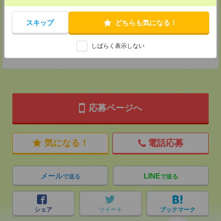
2F B区画
TEL：0120-901-799
MAIL：
tenshoku@nikken-ts.jp
スキップ
どちらも気になる！
担当：採用担当
登録交通費
しばらく表示しない
★今ならご来社登録でQUOカード2000円分をプレゼント中★
応募ページへ
気になる！
電話応募
メール
LINE
で送る
で送る
シェア
ツイート
ブックマーク