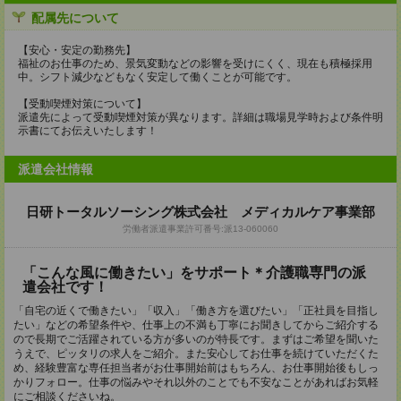
配属先について
【安心・安定の勤務先】
福祉のお仕事のため、景気変動などの影響を受けにくく、現在も積極採用
中。シフト減少などもなく安定して働くことが可能です。
【受動喫煙対策について】
派遣先によって受動喫煙対策が異なります。詳細は職場見学時および条件明
示書にてお伝えいたします！
派遣会社情報
日研トータルソーシング株式会社 メディカルケア事業部
労働者派遣事業許可番号:派13-060060
「こんな風に働きたい」をサポート＊介護職専門の派
遣会社です！
「自宅の近くで働きたい」「収入」「働き方を選びたい」「正社員を目指し
たい」などの希望条件や、仕事上の不満も丁寧にお聞きしてからご紹介する
ので長期でご活躍されている方が多いのが特長です。まずはご希望を聞いた
うえで、ピッタリの求人をご紹介。また安心してお仕事を続けていただくた
め、経験豊富な専任担当者がお仕事開始前はもちろん、お仕事開始後もしっ
かりフォロー。仕事の悩みやそれ以外のことでも不安なことがあればお気軽
にご相談くださいね。