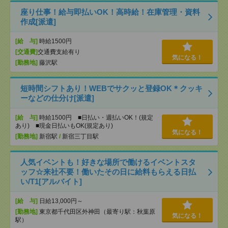
座り仕事！給与即払いOK！高時給！在庫管理・資料
作成[派遣]
[給 与]
時給1500円
[交通費]
交通費支給有り
気になる！
[勤務地]
藤沢駅
短時間シフトあり！WEBでサクッと登録OK＊クッキ
ーなどの仕分け[派遣]
[給 与]
時給1500円 ■日払い・週払いOK！(規定
あり) ■現金日払いもOK(規定あり)
気になる！
[勤務地]
新宿駅
/
新宿三丁目駅
人気イベントも！好きな場所で働けるイベントスタ
ッフ☆来社不要！働いたその日に給料もらえる日払
い/T1[アルバイト]
[給 与]
日給13,000円～
[勤務地]
東京都千代田区外神田（最寄り駅：秋葉原
気になる！
駅）