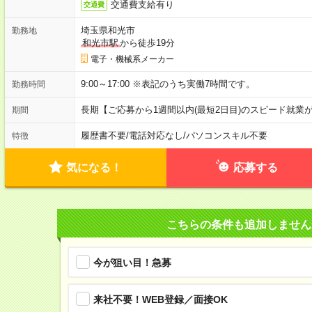
交通費支給有り
交通費
埼玉県和光市
勤務地
和光市駅
から徒歩19分
電子・機械系メーカー
9:00～17:00 ※表記のうち実働7時間です。
勤務時間
長期【ご応募から1週間以内(最短2日目)のスピード就業
期間
履歴書不要
/
電話対応なし
/
パソコンスキル不要
特徴
気になる！
応募する
こちらの条件も追加しません
今が狙い目！急募
来社不要！WEB登録／面接OK