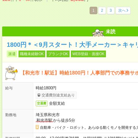
1
2
3
次へ
未読
1800円＊＜9月スタート！大手メーカー＞キ
派遣
職種未経験OK
ブランクOK
WEB登録・面接OK
【和光市！駅近】時給1800円！人事部門での事務サ
時給1800円
給与
交通費別途支給あり
全額支給
交通費
埼玉県和光市
勤務地
和光市駅
から徒歩5分
自動車・バイク・ロボット。あらゆる動くモノを開発する