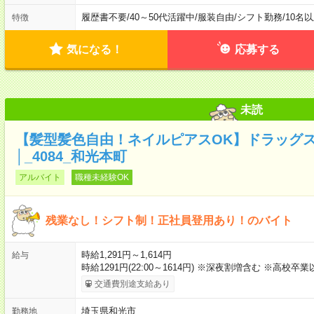
履歴書不要
/
40～50代活躍中
/
服装自由
/
シフト勤務
/
10名
特徴
気になる！
応募する
未読
【髪型髪色自由！ネイルピアスOK】ドラッグ
│_4084_和光本町
アルバイト
職種未経験OK
残業なし！シフト制！正社員登用あり！のバイト
時給1,291円～1,614円
給与
時給1291円(22:00～1614円) ※深夜割増含む ※高校卒業
交通費別途支給あり
埼玉県和光市
勤務地