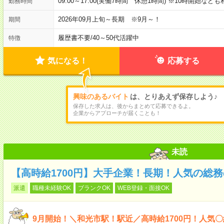
09:00～17:00(実働7時間 休憩1時間) ※10時開始など
勤務時間
2026年09月上旬～長期 ※9月～！
期間
履歴書不要
/
40～50代活躍中
特徴
気になる！
応募する
興味のあるバイト
は、とりあえず保存しよう♪
保存した求人は、後からまとめて応募できるよ。
企業からアプローチが届くことも！
未読
【高時給1700円】大手企業！長期！人気の総
派遣
職種未経験OK
ブランクOK
WEB登録・面接OK
9月開始！＼和光市駅！駅近／高時給1700円！人気