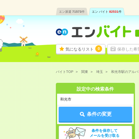
エン派遣
71573
件
エン バイト
82531
件
0
気になるリスト
保存した希
バイトTOP
関東
埼玉
和光市駅のアルバ
設定中の検索条件
和光市
条件の変更
条件を保存して
メールを受け取る