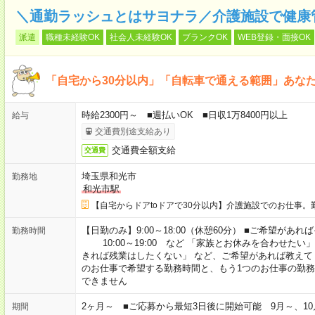
＼通勤ラッシュとはサヨナラ／介護施設で健康
派遣
職種未経験OK
社会人未経験OK
ブランクOK
WEB登録・面接OK
「自宅から30分以内」「自転車で通える範囲」あな
時給2300円～ ■週払いOK ■日収1万8400円以上
給与
交通費別途支給あり
交通費全額支給
交通費
埼玉県和光市
勤務地
和光市駅
【自宅からドアtoドアで30分以内】介護施設でのお仕事。
【日勤のみ】9:00～18:00（休憩60分） ■ご希望があれば
勤務時間
10:00～19:00 など 「家族とお休みを合わせたい
きれば残業はしたくない」 など、ご希望があれば教えて
のお仕事で希望する勤務時間と、もう1つのお仕事の勤務
できません
2ヶ月～ ■ご応募から最短3日後に開始可能 9月～、10
期間