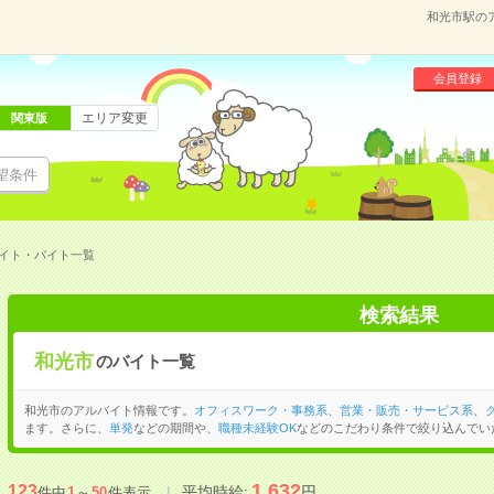
和光市駅の
会員登録
エリア変更
関東版
望条件
イト・バイト一覧
検索結果
和光市
のバイト一覧
和光市のアルバイト情報です。
オフィスワーク・事務系
、
営業・販売・サービス系
、
ます。さらに、
単発
などの期間や、
職種未経験OK
などのこだわり条件で絞り込んでい
1,632
123
平均時給:
円
件中
1
～
50
件表示