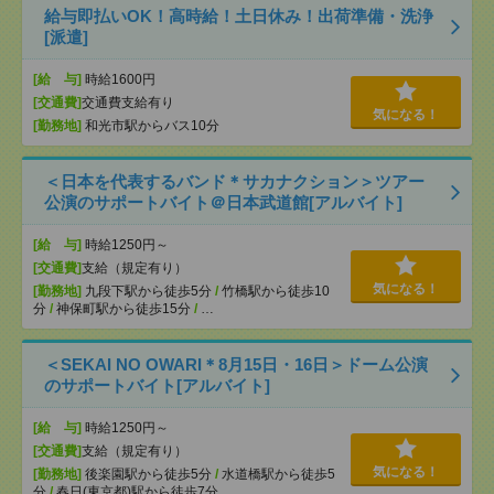
給与即払いOK！高時給！土日休み！出荷準備・洗浄
[派遣]
[給 与]
時給1600円
[交通費]
交通費支給有り
気になる！
[勤務地]
和光市駅からバス10分
＜日本を代表するバンド＊サカナクション＞ツアー
公演のサポートバイト＠日本武道館[アルバイト]
[給 与]
時給1250円～
[交通費]
支給（規定有り）
気になる！
[勤務地]
九段下駅から徒歩5分
/
竹橋駅から徒歩10
分
/
神保町駅から徒歩15分
/
…
＜SEKAI NO OWARI＊8月15日・16日＞ドーム公演
のサポートバイト[アルバイト]
[給 与]
時給1250円～
[交通費]
支給（規定有り）
気になる！
[勤務地]
後楽園駅から徒歩5分
/
水道橋駅から徒歩5
分
/
春日(東京都)駅から徒歩7分