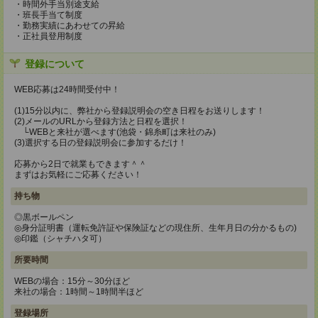
・時間外手当別途支給
・班長手当て制度
・勤務実績にあわせての昇給
・正社員登用制度
登録について
WEB応募は24時間受付中！
(1)15分以内に、弊社から登録説明会の空き日程をお送りします！
(2)メールのURLから登録方法と日程を選択！
└WEBと来社が選べます(池袋・錦糸町は来社のみ)
(3)選択する日の登録説明会に参加するだけ！
応募から2日で就業もできます＾＾
まずはお気軽にご応募ください！
持ち物
◎黒ボールペン
◎身分証明書（運転免許証や保険証などの現住所、生年月日の分かるもの)
◎印鑑（シャチハタ可）
所要時間
WEBの場合：15分～30分ほど
来社の場合：1時間～1時間半ほど
登録場所