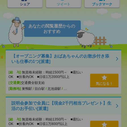
シェア
ツイート
ブックマーク
あなたの閲覧履歴からの
おすすめ
【オープニング募集】おばあちゃんのお散歩付き添
いも仕事の1つ[派遣]
[給 与]
無資格未経験：時給1500円～ ■週払い
OK ■扶養内OK ■日収1万2000円以上
[交通費]
交通費全額支給
気になる！
[勤務地]
巣鴨駅
/
目白駅
/
北池袋駅
/
…
説明会参加で全員に【現金2千円相当プレゼント】生
活のお手伝い[派遣]
[給 与]
無資格未経験：時給1350円～ ■週払い
OK ■扶養内OK ■日収1万800円以上