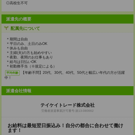
◎高校生不可
派遣先の概要
配属先について
＊期間は自由
＊平日のみ、土日のみOK
＊休みも自由
＊主婦(夫)の方も始めやすい
＊夜勤、夜間のお仕事もあり
＊給与は日払いOK
＊初勤務手当（※規定による）
【年齢不問】20代、30代、40代、50代と幅広い年代の方が活躍
平均年齢
中！
派遣会社情報
テイケイトレード株式会社
労働者派遣事業許可番号:派13-080662
お給料は最短翌日振込み！自分の都合に合わせて働け
ます！