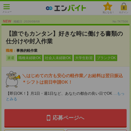
0
メニュー
気になる！
ログイン
NEW
掲載日 :2026
/
08
/
08
No.TKT506
【誰でもカンタン】好きな時に働ける書類の
仕分けや封入作業
職種：
事務的軽作業
派遣
職種未経験OK
社会人未経験OK
大学生歓迎
ブランクOK
＼はじめての方も安心の軽作業／お給料は翌日振込
＊シフトは前日申請OK！
【即日OK！】月1日・週1日など、あなたの都合の良い日でOK
...もっ
とみる
応募ページへ