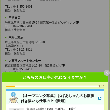
TEL：048-450-1401
担当：受付担当
所沢支店
埼玉県所沢市日吉町15-14 所沢第一生命ビルディング5F
TEL：04-2902-6461
担当：受付担当
東松山支店
埼玉県東松山市箭弓町1-13-20
光越園ビル4Ｆ
TEL：0493-27-8811
担当：受付担当
大宮リクルートセンター
東京都豊島区西池袋1-16-10 第2三笠ビル7F
TEL：03-5956-7411
×
担当：受付担当
どちらのお仕事が気になりますか？
西船橋支店
千葉県船橋市印内町593-1 NST第2ビル7F
1
/10
【オープニング募集】おばあちゃんのお散歩
TEL：047-420-8501
担当：受付担当
付き添いも仕事の1つ[派遣]
柏支店
無資格未経験：時給1500円～ ■週払
給与