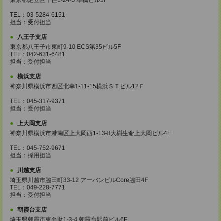
東京都足立区千住1-24-5 本橋ビル5F
TEL：03-5284-6151
担当：受付担当
八王子支店
東京都八王子市東町9-10 ECS第35ビル5F
TEL：042-631-6481
担当：受付担当
横浜支店
神奈川県横浜市西区北幸1-11-15横浜ＳＴビル12Ｆ
TEL：045-317-9371
担当：受付担当
上大岡支店
神奈川県横浜市港南区上大岡西1-13-8大樹生命上大岡ビル4F
TEL：045-752-9671
担当：採用担当
川越支店
埼玉県川越市脇田町33-12 アーバンビルCore脇田4F
TEL：049-228-7771
担当：受付担当
朝霞台支店
埼玉県朝霞市東弁財1-3-4 朝霞台駅前ビル6F