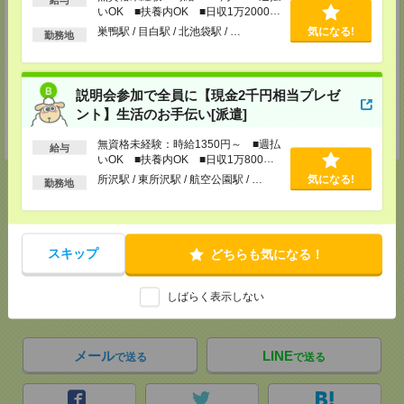
千葉県柏市旭町1-1-17 SNビル5F
いOK ■扶養内OK ■日収1万2000円
以上
巣鴨駅 / 目白駅 / 北池袋駅 / …
気になる!
勤務地
TEL：04-7146-2681
担当：受付担当
千葉支店
説明会参加で全員に【現金2千円相当プレゼ
千葉県千葉市中央区富士見1-1-1 千葉駅前ビル9F
ント】生活のお手伝い[派遣]
TEL：043-306-2791
担当：受付担当
無資格未経験：時給1350円～ ■週払
給与
いOK ■扶養内OK ■日収1万800円
以上
所沢駅 / 東所沢駅 / 航空公園駅 / …
気になる!
勤務地
応募ページへ
スキップ
どちらも気になる！
気になる！
電話応募
しばらく表示しない
メール
LINE
で送る
で送る