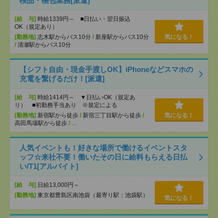
検品・梱包業務[派遣]
[給 与]
時給1339円～ ■日払い・翌日振込
OK（規定あり）
[勤務地]
志木駅からバス10分
/
新座駅からバス10分
気になる！
/
清瀬駅からバス10分
【シフト自由・現金手渡しOK】iPhoneなどスマホの
充電を繋げるだけ！[派遣]
[給 与]
時給1414円～ ▼日払いOK（規定あ
り） ■初勤務手当あり ※規定による
[勤務地]
新宿駅から徒歩
/
新宿三丁目駅から徒歩
/
気になる！
高田馬場駅から徒歩
/
…
人気イベントも！好きな場所で働けるイベントスタ
ッフ☆来社不要！働いたその日に給料もらえる日払
い/T1[アルバイト]
[給 与]
日給13,000円～
[勤務地]
東京都豊島区南池袋（最寄り駅：池袋駅）
気になる！