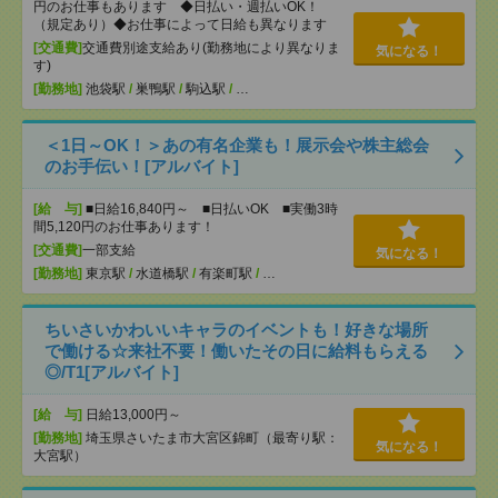
円のお仕事もあります ◆日払い・週払いOK！
（規定あり）◆お仕事によって日給も異なります
[交通費]
交通費別途支給あり(勤務地により異なりま
気になる！
す)
[勤務地]
池袋駅
/
巣鴨駅
/
駒込駅
/
…
＜1日～OK！＞あの有名企業も！展示会や株主総会
のお手伝い！[アルバイト]
[給 与]
■日給16,840円～ ■日払いOK ■実働3時
間5,120円のお仕事あります！
[交通費]
一部支給
気になる！
[勤務地]
東京駅
/
水道橋駅
/
有楽町駅
/
…
ちいさいかわいいキャラのイベントも！好きな場所
で働ける☆来社不要！働いたその日に給料もらえる
◎/T1[アルバイト]
[給 与]
日給13,000円～
[勤務地]
埼玉県さいたま市大宮区錦町（最寄り駅：
気になる！
大宮駅）