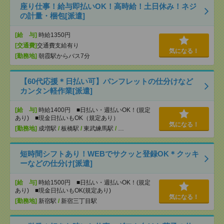
座り仕事！給与即払いOK！高時給！土日休み！ネジ
の計量・梱包[派遣]
[給 与]
時給1350円
[交通費]
交通費支給有り
気になる！
[勤務地]
朝霞駅からバス7分
【60代応援＊日払い可】パンフレットの仕分けなど
カンタン軽作業[派遣]
[給 与]
時給1400円 ■日払い・週払いOK！(規定
あり) ■現金日払いもOK（規定あり）
気になる！
[勤務地]
成増駅
/
板橋駅
/
東武練馬駅
/
…
短時間シフトあり！WEBでサクッと登録OK＊クッキ
ーなどの仕分け[派遣]
[給 与]
時給1500円 ■日払い・週払いOK！(規定
あり) ■現金日払いもOK(規定あり)
気になる！
[勤務地]
新宿駅
/
新宿三丁目駅