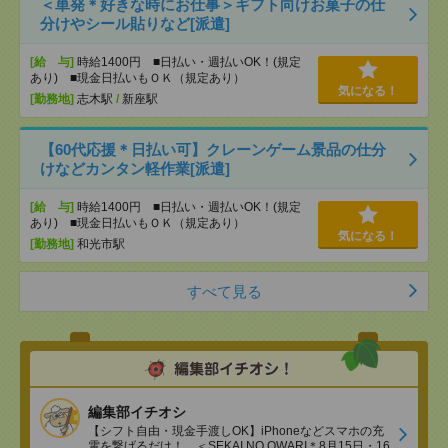
＜単発＊好きな時にお仕事＞ギフト向けお菓子の仕
分けやシール貼りなど[派遣]
[給 与]
時給1400円 ■日払い・週払いOK！(規定
あり) ■現金日払いもＯＫ（規定あり）
気になる！
[勤務地]
志木駅
/
新座駅
【60代応援＊日払い可】クレーンゲーム景品の仕分
けなどカンタン軽作業[派遣]
[給 与]
時給1400円 ■日払い・週払いOK！(規定
あり) ■現金日払いもＯＫ（規定あり）
気になる！
[勤務地]
和光市駅
すべて見る
編集部イチオシ
【シフト自由・現金手渡しOK】iPhoneなどスマホの充
電を繋げるだけ！、＜SEKAI NO OWARI＊8月15日・16