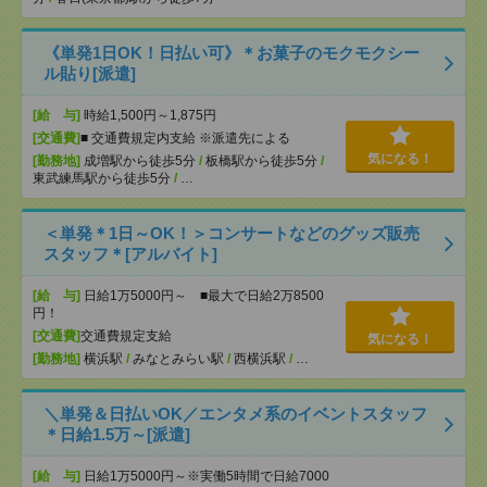
《単発1日OK！日払い可》＊お菓子のモクモクシー
ル貼り[派遣]
[給 与]
時給1,500円～1,875円
[交通費]
■ 交通費規定内支給 ※派遣先による
気になる！
[勤務地]
成増駅から徒歩5分
/
板橋駅から徒歩5分
/
東武練馬駅から徒歩5分
/
…
＜単発＊1日～OK！＞コンサートなどのグッズ販売
スタッフ＊[アルバイト]
[給 与]
日給1万5000円～ ■最大で日給2万8500
円！
[交通費]
交通費規定支給
気になる！
[勤務地]
横浜駅
/
みなとみらい駅
/
西横浜駅
/
…
＼単発＆日払いOK／エンタメ系のイベントスタッフ
＊日給1.5万～[派遣]
[給 与]
日給1万5000円～※実働5時間で日給7000