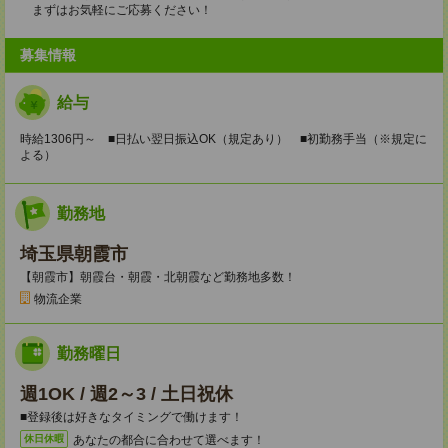
まずはお気軽にご応募ください！
募集情報
給与
時給1306円～ ■日払い翌日振込OK（規定あり） ■初勤務手当（※規定に
よる）
勤務地
埼玉県朝霞市
【朝霞市】朝霞台・朝霞・北朝霞など勤務地多数！
物流企業
勤務曜日
週1OK / 週2～3 / 土日祝休
■登録後は好きなタイミングで働けます！
あなたの都合に合わせて選べます！
休日休暇