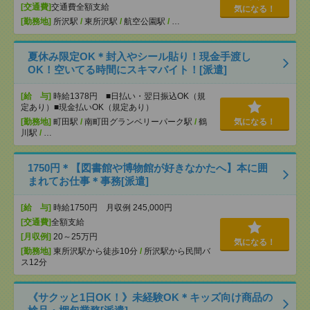
[交通費]
交通費全額支給
気になる！
[勤務地]
所沢駅
/
東所沢駅
/
航空公園駅
/
…
夏休み限定OK＊封入やシール貼り！現金手渡し
OK！空いてる時間にスキマバイト！[派遣]
[給 与]
時給1378円 ■日払い・翌日振込OK（規
定あり）■現金払いOK（規定あり）
[勤務地]
町田駅
/
南町田グランベリーパーク駅
/
鶴
気になる！
川駅
/
…
1750円＊【図書館や博物館が好きなかたへ】本に囲
まれてお仕事＊事務[派遣]
[給 与]
時給1750円 月収例 245,000円
[交通費]
全額支給
[月収例]
20～25万円
気になる！
[勤務地]
東所沢駅から徒歩10分
/
所沢駅から民間バ
ス12分
《サクッと1日OK！》未経験OK＊キッズ向け商品の