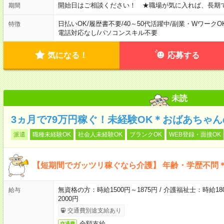
開始日はご相談ください！ ★職場が気に入れば、長期
期間
日払いOK
/
履歴書不要
/
40～50代活躍中
/
副業・WワークO
特徴
電話対応なし
/
パソコンスキル不要
気になる！
応募する
未読
3ヵ月で79万円稼ぐ！未経験OK＊おばあちゃ
派遣
職種未経験OK
社会人未経験OK
ブランクOK
WEB登録・面接OK
【短期間でガッツリ稼ぐなら介護】 年齢・学歴不問＊
無資格の方：時給1500円～1875円 / 介護福祉士：時給180
給与
2000円
交通費別途支給あり
全額支給
交通費