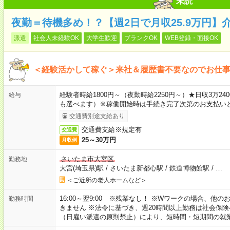
未読
夜勤＝待機多め！？【週2日で月収25.9万円】
派遣
社会人未経験OK
大学生歓迎
ブランクOK
WEB登録・面接OK
＜経験活かして稼ぐ＞来社＆履歴書不要なのでお仕
経験者時給1800円～（夜勤時給2250円～）★日収3万
給与
も選べます）※稼働開始時は手続き完了次第のお支払い
交通費別途支給あり
交通費支給※規定有
交通費
25～30万円
月収例
さいたま市大宮区
勤務地
大宮(埼玉県)駅
/
さいたま新都心駅
/
鉄道博物館駅
/
…
＜ご近所の老人ホームなど＞
16:00～翌9:00 ※残業なし！ ※Wワークの場合、他
勤務時間
きません ※法令に基づき、週20時間以上勤務は社会保
（日雇い派遣の原則禁止）により、短時間・短期間の就