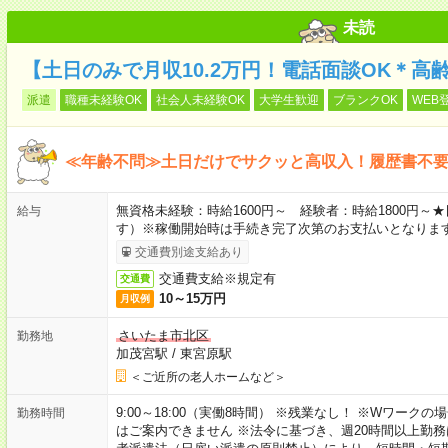
未読
【土日のみで月収10.2万円！電話面談OK＊高
派遣
職種未経験OK
社会人未経験OK
大学生歓迎
ブランクOK
WEB
≪年齢不問≫土日だけでサクッと高収入！履歴書不
無資格未経験：時給1600円～ 経験者：時給1800円
給与
す）※稼働開始時は手続き完了次第のお支払いとなりま
交通費別途支給あり
交通費支給※規定有
交通費
10～15万円
月収例
さいたま市北区
勤務地
加茂宮駅
/
東宮原駅
＜ご近所の老人ホームなど＞
9:00～18:00（実働8時間） ※残業なし！ ※Wワー
勤務時間
はご案内できません ※法令に基づき、週20時間以上勤