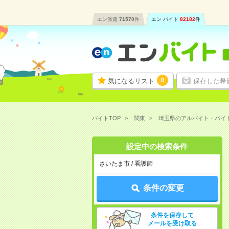
エン派遣
71570
件
エン バイト
82182
件
0
気になるリスト
保存した希
バイトTOP
関東
埼玉県のアルバイト・バイ
設定中の検索条件
さいたま市 / 看護師
条件の変更
条件を保存して
メールを受け取る