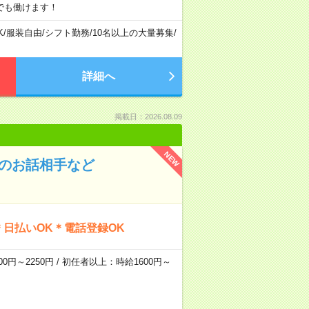
でも働けます！
K
/
服装自由
/
シフト勤務
/
10名以上の大量募集
/
詳細へ
掲載日：2026.08.09
NEW
んのお話相手など
日払いOK＊電話登録OK
0円～2250円 / 初任者以上：時給1600円～