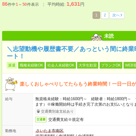
1,631
86
平均時給:
円
件中
1
～
50
件表示
1
2
次へ
未読
＼志望動機や履歴書不要／あっという間に終業
ート！
派遣
職種未経験OK
社会人未経験OK
大学生歓迎
ブランクOK
WEB
楽しくおしゃべりしてたらもう終業時間！一日一日
無資格未経験：時給1600円～ 経験者：時給1800円
給与
ます）※稼働開始時は手続き完了次第のお支払いとなり
交通費別途支給あり
交通費支給※規定有
交通費
さいたま市南区
勤務地