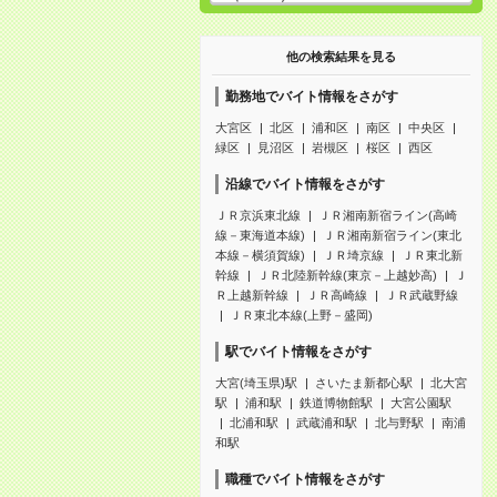
他の検索結果を見る
勤務地でバイト情報をさがす
大宮区
北区
浦和区
南区
中央区
緑区
見沼区
岩槻区
桜区
西区
沿線でバイト情報をさがす
ＪＲ京浜東北線
ＪＲ湘南新宿ライン(高崎
線－東海道本線)
ＪＲ湘南新宿ライン(東北
本線－横須賀線)
ＪＲ埼京線
ＪＲ東北新
幹線
ＪＲ北陸新幹線(東京－上越妙高)
Ｊ
Ｒ上越新幹線
ＪＲ高崎線
ＪＲ武蔵野線
ＪＲ東北本線(上野－盛岡)
駅でバイト情報をさがす
大宮(埼玉県)駅
さいたま新都心駅
北大宮
駅
浦和駅
鉄道博物館駅
大宮公園駅
北浦和駅
武蔵浦和駅
北与野駅
南浦
和駅
職種でバイト情報をさがす