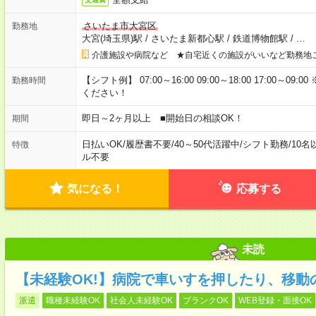
さいたま市大宮区
勤務地
大宮(埼玉県)駅
/
さいたま新都心駅
/
鉄道博物館駅
/
…
介護施設や病院など ★自宅近くの施設がいいなど勤務地
【シフト例】 07:00～16:00 09:00～18:00 17:00
勤務時間
ください！
即日～2ヶ月以上 ■開始日の相談OK！
期間
日払いOK
/
履歴書不要
/
40～50代活躍中
/
シフト勤務
/
10名
特徴
ル不要
気になる！
応募する
未読
【未経験OK!】病院で車いすを押したり、移動
派遣
職種未経験OK
社会人未経験OK
ブランクOK
WEB登録・面接OK