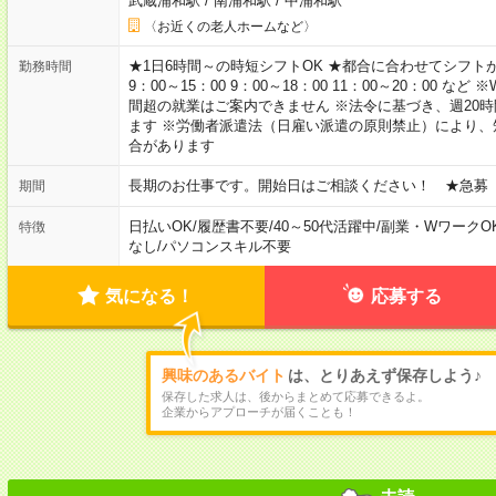
武蔵浦和駅
/
南浦和駅
/
中浦和駅
〈お近くの老人ホームなど〉
★1日6時間～の時短シフトOK ★都合に合わせてシフトが決
勤務時間
9：00～15：00 9：00～18：00 11：00～20：00
間超の就業はご案内できません ※法令に基づき、週20
ます ※労働者派遣法（日雇い派遣の原則禁止）により
合があります
長期のお仕事です。開始日はご相談ください！ ★急募
期間
日払いOK
/
履歴書不要
/
40～50代活躍中
/
副業・WワークO
特徴
なし
/
パソコンスキル不要
気になる！
応募する
興味のあるバイト
は、とりあえず保存しよう♪
保存した求人は、後からまとめて応募できるよ。
企業からアプローチが届くことも！