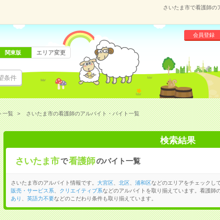
さいたま市で看護師の
会員登録
エリア変更
関東版
望条件
ト一覧
さいたま市の看護師のアルバイト・バイト一覧
検索結果
さいたま市
看護師
で
のバイト一覧
さいたま市のアルバイト情報です。
大宮区
、
北区
、
浦和区
などのエリアをチェックし
販売・サービス系
、
クリエイティブ系
などのアルバイトを取り揃えています。看護師
あり
、
英語力不要
などのこだわり条件も取り揃えています。