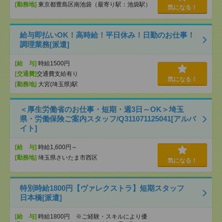
[勤務地]
東京都豊島区南池袋（最寄り駅：池袋駅）
気になる！
給与即払いOK！高時給！平日休み！日勤のお仕事！
調理業務[派遣]
[給 与]
時給1500円
[交通費]
交通費支給有り
気になる！
[勤務地]
大宮(埼玉県)駅
＜厚生労働省のお仕事・短期・週3日～OK＞埼玉
県・労働保険ご案内スタッフ/Q311071125041[アルバ
イト]
[給 与]
時給1,600円～
[勤務地]
埼玉県さいたま市西区
気になる！
特別時給1800円【ヴァレクストラ】短期スタッフ
日本橋[派遣]
[給 与]
時給1800円 ※ご経験・スキルにより優