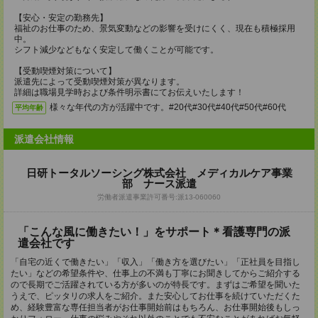
【安心・安定の勤務先】
福祉のお仕事のため、景気変動などの影響を受けにくく、現在も積極採用
中。
シフト減少などもなく安定して働くことが可能です。
【受動喫煙対策について】
派遣先によって受動喫煙対策が異なります。
詳細は職場見学時および条件明示書にてお伝えいたします！
様々な年代の方が活躍中です。#20代#30代#40代#50代#60代
平均年齢
派遣会社情報
日研トータルソーシング株式会社 メディカルケア事業
部 ナース派遣
労働者派遣事業許可番号:派13-060060
「こんな風に働きたい！」をサポート＊看護専門の派
遣会社です
「自宅の近くで働きたい」「収入」「働き方を選びたい」「正社員を目指し
たい」などの希望条件や、仕事上の不満も丁寧にお聞きしてからご紹介する
ので長期でご活躍されている方が多いのが特長です。まずはご希望を聞いた
うえで、ピッタリの求人をご紹介。また安心してお仕事を続けていただくた
め、経験豊富な専任担当者がお仕事開始前はもちろん、お仕事開始後もしっ