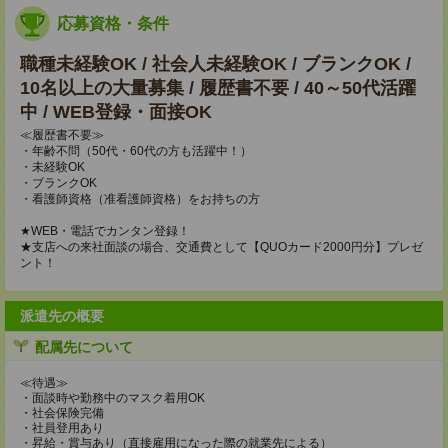
応募資格・条件
職種未経験OK / 社会人未経験OK / ブランクOK /
10名以上の大量募集 / 履歴書不要 / 40～50代活躍
中 / WEB登録・面接OK
≪履歴書不要≫
・年齢不問（50代・60代の方も活躍中！）
・未経験OK
・ブランクOK
・看護師資格（准看護師資格）をお持ちの方
★WEB・電話でカンタン登録！
★支店への来社面談の場合、交通費として【QUOカード2000円分】プレゼ
ント！
派遣先の概要
配属先について
≪待遇≫
・面談時や勤務中のマスク着用OK
・社会保険完備
・社員登用あり
・昇給・賞与あり（直接雇用になった際の就業先による）