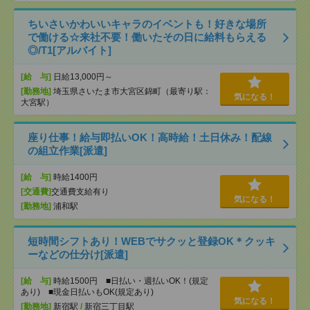
ちいさいかわいいキャラのイベントも！好きな場所
で働ける☆来社不要！働いたその日に給料もらえる
◎/T1[アルバイト]
[給 与]
日給13,000円～
[勤務地]
埼玉県さいたま市大宮区錦町（最寄り駅：
気になる！
大宮駅）
座り仕事！給与即払いOK！高時給！土日休み！配線
の組立作業[派遣]
[給 与]
時給1400円
[交通費]
交通費支給有り
気になる！
[勤務地]
浦和駅
短時間シフトあり！WEBでサクッと登録OK＊クッキ
ーなどの仕分け[派遣]
[給 与]
時給1500円 ■日払い・週払いOK！(規定
あり) ■現金日払いもOK(規定あり)
気になる！
[勤務地]
新宿駅
/
新宿三丁目駅