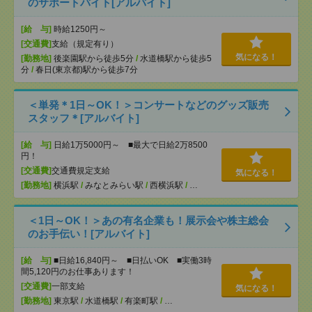
のサポートバイト[アルバイト]
[給 与]
時給1250円～
[交通費]
支給（規定有り）
気になる！
[勤務地]
後楽園駅から徒歩5分
/
水道橋駅から徒歩5
分
/
春日(東京都)駅から徒歩7分
＜単発＊1日～OK！＞コンサートなどのグッズ販売
スタッフ＊[アルバイト]
[給 与]
日給1万5000円～ ■最大で日給2万8500
円！
[交通費]
交通費規定支給
気になる！
[勤務地]
横浜駅
/
みなとみらい駅
/
西横浜駅
/
…
＜1日～OK！＞あの有名企業も！展示会や株主総会
のお手伝い！[アルバイト]
[給 与]
■日給16,840円～ ■日払いOK ■実働3時
間5,120円のお仕事あります！
[交通費]
一部支給
気になる！
[勤務地]
東京駅
/
水道橋駅
/
有楽町駅
/
…