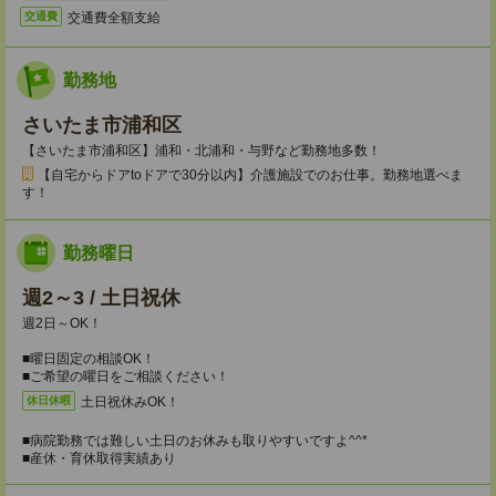
交通費全額支給
交通費
勤務地
さいたま市浦和区
【さいたま市浦和区】浦和・北浦和・与野など勤務地多数！
【自宅からドアtoドアで30分以内】介護施設でのお仕事。勤務地選べま
す！
勤務曜日
週2～3 / 土日祝休
週2日～OK！
■曜日固定の相談OK！
■ご希望の曜日をご相談ください！
土日祝休みOK！
休日休暇
■病院勤務では難しい土日のお休みも取りやすいですよ^^*
■産休・育休取得実績あり