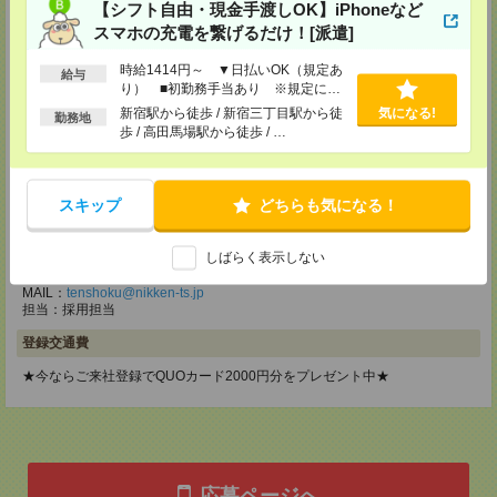
【シフト自由・現金手渡しOK】iPhoneなど
東京都立川市錦町1-12-14
スマホの充電を繋げるだけ！[派遣]
TEL：0120-934-200
MAIL：
tenshoku@nikken-ts.jp
担当：採用担当
時給1414円～ ▼日払いOK（規定あ
給与
り） ■初勤務手当あり ※規定によ
メディカルケア事業部 町田オフィス
る
新宿駅から徒歩 / 新宿三丁目駅から徒
気になる!
勤務地
東京都町田市森野1-7-23 大樹生命町田ビル6F
歩 / 高田馬場駅から徒歩 / …
TEL：0120-453-285
MAIL：
tenshoku@nikken-ts.jp
担当：採用担当
スキップ
どちらも気になる！
メディカルケア事業部 横浜オフィス
神奈川県横浜市保土ケ谷区神戸町134 横浜ビジネスパークサウスタワー
しばらく表示しない
2F B区画
TEL：0120-901-799
MAIL：
tenshoku@nikken-ts.jp
担当：採用担当
登録交通費
★今ならご来社登録でQUOカード2000円分をプレゼント中★
応募ページへ