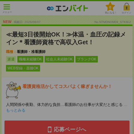
0
メニュー
気になる！
ログイン
NEW
掲載日 :2026
/
08
/
07
No.NTMDNOM09_STKM-2
≪最短3日後開始OK！≫体温・血圧の記録メ
イン＊看護師資格で高収入Get！
職種：
看護師・准看護師
派遣
職種未経験OK
社会人未経験OK
ブランクOK
WEB登録・面接OK
看護資格活かしてコスパよく稼ぎませんか！
人間関係や夜勤、体力的な負担…看護師のお仕事が大変だと感じる
...
もっとみる
応募ページへ