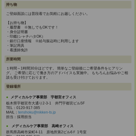
持ち物
ご登録面談には普段着でお気軽にお越しください。
【お持ち物】
・履歴書 ※無しでもOKです！
・身分証明書
・印鑑(シャチハタOK）
・銀行口座情報 ※給与振込時に利用します
・筆記用具
・看護師免許
所要時間
１時間～1時間30分ほどです。 簡単なご登録後にご希望条件をヒアリン
グ。 ご希望に応じて働き方のアドバイスも実施中。 もちろんお悩みやご相
談も受け付けております。
登録場所
メディカルケア事業部 宇都宮オフィス
栃木県宇都宮市大通り2-3-1 井門宇都宮ビル5F
TEL：0120-917-385
MAIL：
tenshoku@nikken-ts.jp
担当：採用担当
メディカルケア事業部 高崎オフィス
群馬県高崎市栄町4-11 原地所第2ビル6Ｆ 1号室