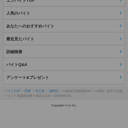
エンバイトTOP
人気のバイト
あなたへのおすすめバイト
最近見たバイト
詳細検索
バイトQ&A
アンケート&プレゼント
バイトTOP
関東
埼玉県
浦和区
≪最短3日後開始OK！≫体温・血圧の記録
メイン＊看護師資格で高収入Get！(109404518）
Copyright © en Inc.