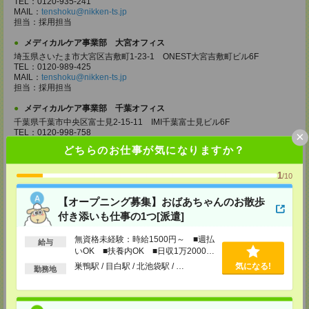
TEL：0120-935-241
MAIL：
tenshoku@nikken-ts.jp
担当：採用担当
メディカルケア事業部 大宮オフィス
埼玉県さいたま市大宮区吉敷町1-23-1 ONEST大宮吉敷町ビル6F
TEL：0120-989-425
MAIL：
tenshoku@nikken-ts.jp
担当：採用担当
メディカルケア事業部 千葉オフィス
千葉県千葉市中央区富士見2-15-11 IMI千葉富士見ビル6F
TEL：0120-998-758
×
MAIL：
tenshoku@nikken-ts.jp
どちらのお仕事が気になりますか？
担当：採用担当
メディカルケア事業部 柏オフィス
1
/10
千葉県柏市末広町5-19 第12関口ビル7F 705号室
TEL：0120-935-218
【オープニング募集】おばあちゃんのお散歩
MAIL：
tenshoku@nikken-ts.jp
付き添いも仕事の1つ[派遣]
担当：採用担当
無資格未経験：時給1500円～ ■週払
メディカルケア事業部 新宿オフィス
給与
いOK ■扶養内OK ■日収1万2000円
東京都新宿区新宿2-3-10 新宿御苑ビル6階
以上
TEL：0120-457-235
巣鴨駅 / 目白駅 / 北池袋駅 / …
気になる!
勤務地
MAIL：
tenshoku@nikken-ts.jp
担当：採用担当
メディカルケア事業部 立川事業部