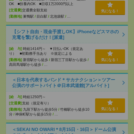
OK ■扶養内OK ■日収1万2000円以上
[交通費]
交通費全額支給
気になる！
[勤務地]
巣鴨駅
/
目白駅
/
北池袋駅
/
…
【シフト自由・現金手渡しOK】iPhoneなどスマホの
充電を繋げるだけ！[派遣]
[給 与]
時給1414円～ ▼日払いOK（規定あ
り） ■初勤務手当あり ※規定による
[勤務地]
新宿駅から徒歩
/
新宿三丁目駅から徒歩
/
気になる！
高田馬場駅から徒歩
/
…
＜日本を代表するバンド＊サカナクション＞ツアー
公演のサポートバイト＠日本武道館[アルバイト]
[給 与]
時給1250円～
[交通費]
支給（規定有り）
気になる！
[勤務地]
九段下駅から徒歩5分
/
竹橋駅から徒歩10
分
/
神保町駅から徒歩15分
/
…
＜SEKAI NO OWARI＊8月15日・16日＞ドーム公演