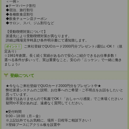
＜一例＞
◆テーマパーク割引
◆宿泊、旅行割引
◆各種飲食店割引
◆飲食チェーン店クーポン
◆サロン、スパ、ジム割引など
【受動喫煙対策について】
派遣先により受動喫煙対策が異なります。
詳細は職場見学時及び条件明示書にて通知致します。
ご来社登録でQUOカード2000円分プレゼント♪週払いOK！（規
ポイント！
定あり）
☆1981年創業。長く続く実績があるので安心♪ご紹介できるお仕事多数！
選べる条件が多いって、実は重要なこと。安心の「ニッケン」で一緒に働き
ましょう♪
登録について
★今ならご来社登録でQUOカード2000円分をプレゼント中★
弊社派遣システムのご説明、お仕事へのご希望・ご不明点をお話をしたいと
思っています。
面接ではありませんので私服でOK！「おしゃべり感覚」でご来場ください♪
疑問や不安があれば、遠慮なく質問してください。
■受付時間
9:00～18:00（月～金）
※上記以外でもお気軽に、場所・日程等ご相談下さい！
※登録ブースにアクリル板を設置中