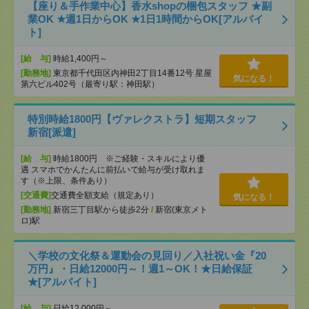
【座り＆手作業中心】香水shopの梱包スタッフ ★副
業OK ★週1日からOK ★1日1時間からOK[アルバイ
ト]
[給 与]
時給1,400円～
[勤務地]
東京都千代田区内神田2丁目14番12号 星屋
気になる！
第六ビル402号（最寄り駅：神田駅）
特別時給1800円【ヴァレクストラ】短期スタッフ
新宿[派遣]
[給 与]
時給1800円 ※ご経験・スキルにより優
遇 スマホでかんたんに前払いで給与が受け取れま
す（※上限、条件あり）
[交通費]
交通費全額支給（規定あり）
気になる！
[勤務地]
新宿三丁目駅から徒歩2分
/
新宿(東京メト
ロ)駅
＼学校の文化祭＆運動会の見回り／入社祝い金『20
万円』・日給12000円～！週1～OK！★日給保証
★[アルバイト]
[給 与]
日給12,000円～