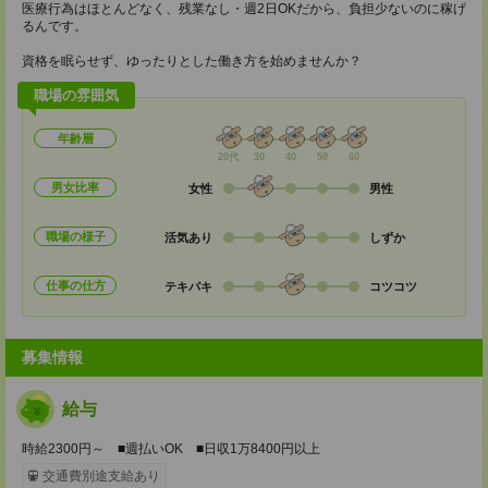
医療行為はほとんどなく、残業なし・週2日OKだから、負担少ないのに稼げ
るんです。
資格を眠らせず、ゆったりとした働き方を始めませんか？
職場の雰囲気
年齢層
20代
30
40
50
60
男女比率
女性
男性
職場の様子
活気あり
しずか
仕事の仕方
テキパキ
コツコツ
募集情報
給与
時給2300円～ ■週払いOK ■日収1万8400円以上
交通費別途支給あり