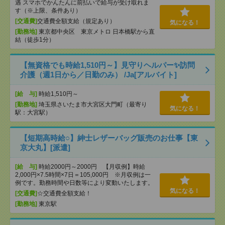
遇 スマホでかんたんに前払いで給与が受け取れま
す（※上限、条件あり）
[交通費]
交通費全額支給（規定あり）
気になる！
[勤務地]
東京都中央区 東京メトロ 日本橋駅から直
結（徒歩1分）
【無資格でも時給1,510円～】見守りヘルパー✨訪問
介護（週1日から／日勤のみ） /Ja[アルバイト]
[給 与]
時給1,510円～
[勤務地]
埼玉県さいたま市大宮区大門町（最寄り
気になる！
駅：大宮駅）
【短期高時給○】紳士レザーバッグ販売のお仕事【東
京大丸】[派遣]
[給 与]
時給2000円～2000円 【月収例】時給
2,000円×7.5時間×7日＝105,000円 ※月収例は一
例です。勤務時間や日数等により変動いたします。
気になる！
[交通費]
☆交通費全額支給！
[勤務地]
東京駅