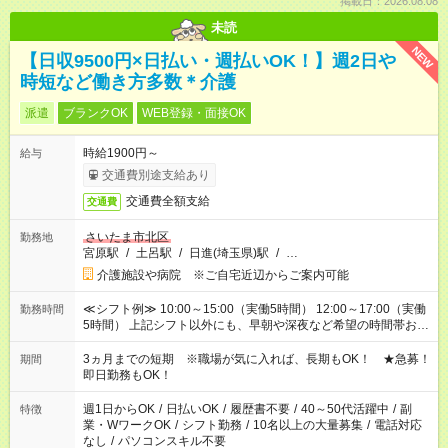
掲載日：2026.08.08
未読
NEW
【日収9500円×日払い・週払いOK！】週2日や
時短など働き方多数＊介護
派遣
ブランクOK
WEB登録・面接OK
時給1900円～
給与
交通費別途支給あり
交通費全額支給
交通費
さいたま市北区
勤務地
宮原駅
/
土呂駅
/
日進(埼玉県)駅
/
…
介護施設や病院 ※ご自宅近辺からご案内可能
≪シフト例≫ 10:00～15:00（実働5時間） 12:00～17:00（実働
勤務時間
5時間） 上記シフト以外にも、早朝や深夜など希望の時間帯お聞
かせください！ 事前に担当からヒアリングもしますので、ご安
心ください！
3ヵ月までの短期 ※職場が気に入れば、長期もOK！ ★急募！
期間
即日勤務もOK！
週1日からOK
/
日払いOK
/
履歴書不要
/
40～50代活躍中
/
副
特徴
業・WワークOK
/
シフト勤務
/
10名以上の大量募集
/
電話対応
なし
/
パソコンスキル不要