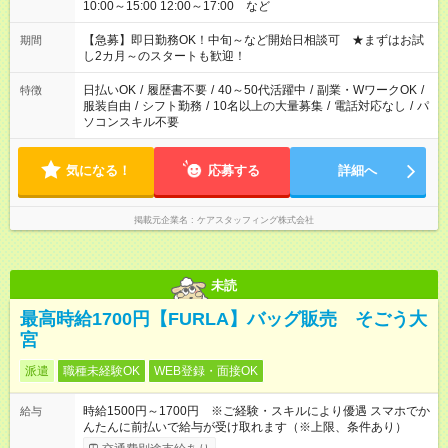
10:00～15:00 12:00～17:00 など
【急募】即日勤務OK！中旬～など開始日相談可 ★まずはお試
期間
し2カ月～のスタートも歓迎！
日払いOK
/
履歴書不要
/
40～50代活躍中
/
副業・WワークOK
/
特徴
服装自由
/
シフト勤務
/
10名以上の大量募集
/
電話対応なし
/
パ
ソコンスキル不要
気になる！
応募する
詳細へ
掲載元企業名
ケアスタッフィング株式会社
未読
最高時給1700円【FURLA】バッグ販売 そごう大
宮
派遣
職種未経験OK
WEB登録・面接OK
時給1500円～1700円 ※ご経験・スキルにより優遇 スマホでか
給与
んたんに前払いで給与が受け取れます（※上限、条件あり）