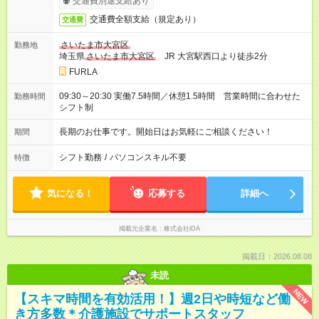
交通費別途支給あり
交通費全額支給（規定あり）
交通費
さいたま市大宮区
勤務地
埼玉県
さいたま市大宮区
JR 大宮駅西口より徒歩2分
FURLA
09:30～20:30 実働7.5時間／休憩1.5時間 営業時間に合わせた
勤務時間
シフト制
長期のお仕事です。開始日はお気軽にご相談ください！
期間
シフト勤務
/
パソコンスキル不要
特徴
気になる！
応募する
詳細へ
掲載元企業名
株式会社iDA
掲載日：2026.08.08
未読
NEW
【スキマ時間を有効活用！】週2日や時短など働
き方多数＊介護施設でサポートスタッフ