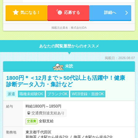
気になる！
応募する
詳細へ
掲載元企業名
株式会社iDA
あなたの閲覧履歴からのオススメ
掲載日：2026.08.07
未読
1800円＊＜12月まで＞50代以上も活躍中！健康
診断データ入力・集計など
派遣
職種未経験OK
ブランクOK
WEB登録・面接OK
時給1800円～1850円
給与
交通費別途支給あり
全額支給
交通費
東京都千代田区
勤務地
新御茶ノ水駅から徒歩2分
/
御茶ノ水駅から徒歩2分