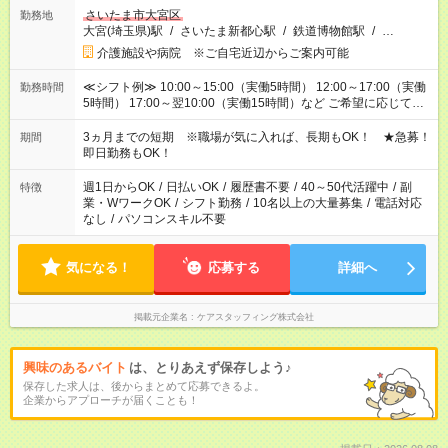
さいたま市大宮区
勤務地
大宮(埼玉県)駅
/
さいたま新都心駅
/
鉄道博物館駅
/
…
介護施設や病院 ※ご自宅近辺からご案内可能
≪シフト例≫ 10:00～15:00（実働5時間） 12:00～17:00（実働
勤務時間
5時間） 17:00～翌10:00（実働15時間）など ご希望に応じて、
働く時間は調整できます！ お気軽に担当へ相談ください！
3ヵ月までの短期 ※職場が気に入れば、長期もOK！ ★急募！
期間
即日勤務もOK！
週1日からOK
/
日払いOK
/
履歴書不要
/
40～50代活躍中
/
副
特徴
業・WワークOK
/
シフト勤務
/
10名以上の大量募集
/
電話対応
なし
/
パソコンスキル不要
気になる！
応募する
詳細へ
掲載元企業名
ケアスタッフィング株式会社
興味のあるバイト
は、とりあえず保存しよう♪
保存した求人は、後からまとめて応募できるよ。
企業からアプローチが届くことも！