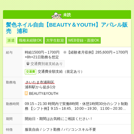
未読
髪色ネイル自由【BEAUTY＆YOUTH】アパレル販
売 浦和
派遣
職種未経験OK
大学生歓迎
WEB登録・面接OK
時給1500円～1700円 ※【経験者月収例】285,600円＝1700円
給与
×8h×21日勤務を想定
交通費別途支給あり
交通費全額支給（規定あり）
交通費
さいたま市浦和区
勤務地
浦和駅から徒歩1分
BEAUTY&YOUTH
09:15～21:30 時間内で実働8時間・休憩1時間30分のシフト制勤
勤務時間
務 【シフト例】9:15～18:45、10:00～19:30、11:00～20:30、
12:00～21:30など
開始日・期間はお気軽にご相談ください！
期間
服装自由
/
シフト勤務
/
パソコンスキル不要
特徴