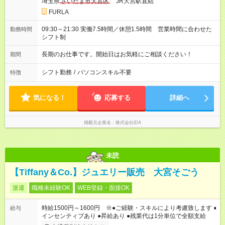
埼玉県
さいたま市大宮区
JR大宮駅直結
FURLA
09:30～21:30 実働7.5時間／休憩1.5時間 営業時間に合わせた
勤務時間
シフト制
長期のお仕事です。開始日はお気軽にご相談ください！
期間
シフト勤務
/
パソコンスキル不要
特徴
気になる！
応募する
詳細へ
掲載元企業名
株式会社iDA
未読
【Tiffany＆Co.】ジュエリー販売 大宮そごう
派遣
職種未経験OK
WEB登録・面接OK
時給1500円～1600円 ※●ご経験・スキルにより考慮致します ●
給与
インセンティブあり ●昇給あり ●残業代は1分単位で全額支給