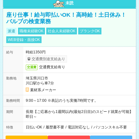
未読
座り仕事！給与即払いOK！高時給！土日休み！
バルブの検査業務
派遣
職種未経験OK
社会人未経験OK
ブランクOK
WEB登録・面接OK
時給1350円
給与
交通費別途支給あり
交通費支給有り
交通費
埼玉県川口市
勤務地
川口駅から車7分
素材系メーカー
9:00～17:00 ※表記のうち実働7時間です。
勤務時間
長期【ご応募から1週間以内(最短2日目)のスピード就業が可能】
期間
即日～
日払いOK
/
履歴書不要
/
電話対応なし
/
パソコンスキル不要
特徴