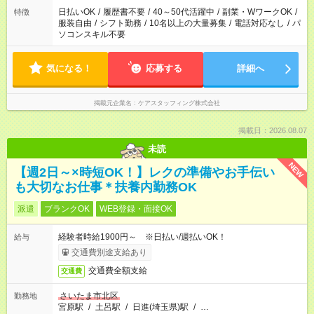
日払いOK
/
履歴書不要
/
40～50代活躍中
/
副業・WワークOK
/
特徴
服装自由
/
シフト勤務
/
10名以上の大量募集
/
電話対応なし
/
パ
ソコンスキル不要
気になる！
応募する
詳細へ
掲載元企業名
ケアスタッフィング株式会社
掲載日：2026.08.07
未読
NEW
【週2日～×時短OK！】レクの準備やお手伝い
も大切なお仕事＊扶養内勤務OK
派遣
ブランクOK
WEB登録・面接OK
経験者時給1900円～ ※日払い/週払いOK！
給与
交通費別途支給あり
交通費全額支給
交通費
さいたま市北区
勤務地
宮原駅
/
土呂駅
/
日進(埼玉県)駅
/
…