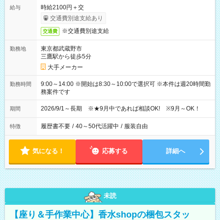
時給2100円＋交
給与
交通費別途支給あり
※交通費別途支給
交通費
東京都武蔵野市
勤務地
三鷹駅から徒歩5分
大手メーカー
9:00～14:00 ※開始は8:30～10:00で選択可 ※本件は週20時間勤
勤務時間
務案件です
2026/9/1～長期 ※★9月中であれば相談OK! ※9月～OK！
期間
履歴書不要
/
40～50代活躍中
/
服装自由
特徴
気になる！
応募する
詳細へ
未読
【座り＆手作業中心】香水shopの梱包スタッ