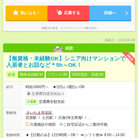
気になる！
応募する
詳細へ
掲載元企業名
ケアスタッフィング株式会社
掲載日：2026.08.08
未読
NEW
【無資格・未経験OK】シニア向けマンションで
入居者とお話など＊5h～OK！
派遣
職種未経験OK
ブランクOK
WEB登録・面接OK
時給1800円～ ★日払い/週払いOK
給与
交通費別途支給あり
交通費全額支給
交通費
さいたま市北区
勤務地
宮原駅
/
土呂駅
/
日進(埼玉県)駅
/
…
介護施設や病院 ※ご自宅近辺からご案内可能
★【日勤のみ】1日5時間～OK！ ≪シフト例≫ 9:00～14:00
勤務時間