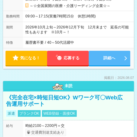
～☆全国展開の医療・介護リーディング企業☆～
09:00～17:15(実働7時間15分 休憩1時間)
勤務時間
2026年10月上旬～2026年12月下旬 12月末まで 延長の可能
期間
性もあります ※10月～！
履歴書不要
/
40～50代活躍中
特徴
気になる！
応募する
詳細へ
掲載日：2026.08.07
未読
《完全在宅×時短日短OK》Wワーク可〇Web広
告運用サポート
派遣
ブランクOK
WEB登録・面接OK
時給2100～2200円＋交
給与
交通費別途支給あり