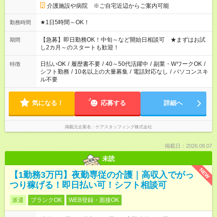
介護施設や病院 ※ご自宅近辺からご案内可能
★1日5時間～OK！
勤務時間
【急募】即日勤務OK！中旬～など開始日相談可 ★まずはお試
期間
し2カ月～のスタートも歓迎！
日払いOK
/
履歴書不要
/
40～50代活躍中
/
副業・WワークOK
/
特徴
シフト勤務
/
10名以上の大量募集
/
電話対応なし
/
パソコンスキ
ル不要
気になる！
応募する
詳細へ
掲載元企業名
ケアスタッフィング株式会社
掲載日：2026.08.07
未読
NEW
【1勤務3万円】夜勤専従の介護｜高収入でがっ
つり稼げる！即日払い可！シフト相談可
派遣
ブランクOK
WEB登録・面接OK