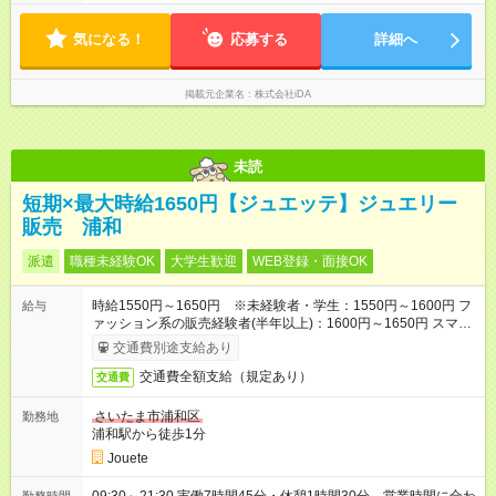
気になる！
応募する
詳細へ
掲載元企業名
株式会社iDA
未読
短期×最大時給1650円【ジュエッテ】ジュエリー
販売 浦和
派遣
職種未経験OK
大学生歓迎
WEB登録・面接OK
時給1550円～1650円 ※未経験者・学生：1550円～1600円 フ
給与
ァッション系の販売経験者(半年以上)：1600円～1650円 スマホ
で簡単！給料前払いサービスあり
交通費別途支給あり
交通費全額支給（規定あり）
交通費
さいたま市浦和区
勤務地
浦和駅から徒歩1分
Jouete