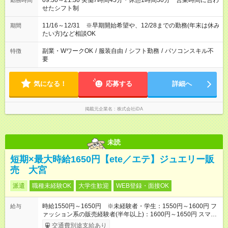
09:30～21:30 実働7時間45分・休憩1時間30分 営業時間に合わ
勤務時間
せたシフト制
11/16～12/31 ※早期開始希望や、12/28までの勤務(年末は休み
期間
たい方)など相談OK
副業・WワークOK
/
服装自由
/
シフト勤務
/
パソコンスキル不
特徴
要
気になる！
応募する
詳細へ
掲載元企業名
株式会社iDA
未読
短期×最大時給1650円【ete／エテ】ジュエリー販
売 大宮
派遣
職種未経験OK
大学生歓迎
WEB登録・面接OK
時給1550円～1650円 ※未経験者・学生：1550円～1600円 フ
給与
ァッション系の販売経験者(半年以上)：1600円～1650円 スマホ
で簡単！給料前払いサービスあり
交通費別途支給あり