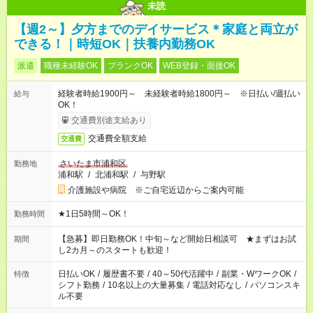
未読
【週2～】夕方までのデイサービス＊家庭と両立が
できる！｜時短OK｜扶養内勤務OK
派遣
職種未経験OK
ブランクOK
WEB登録・面接OK
経験者時給1900円～ 未経験者時給1800円～ ※日払い/週払い
給与
OK！
交通費別途支給あり
交通費全額支給
交通費
さいたま市浦和区
勤務地
浦和駅
/
北浦和駅
/
与野駅
介護施設や病院 ※ご自宅近辺からご案内可能
★1日5時間～OK！
勤務時間
【急募】即日勤務OK！中旬～など開始日相談可 ★まずはお試
期間
し2カ月～のスタートも歓迎！
日払いOK
/
履歴書不要
/
40～50代活躍中
/
副業・WワークOK
/
特徴
シフト勤務
/
10名以上の大量募集
/
電話対応なし
/
パソコンスキ
ル不要