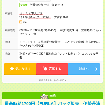
交通費全額支給（規定あり）
交通費
さいたま市大宮区
勤務地
埼玉県
さいたま市大宮区
大宮駅直結
ete
09:30～21:30 実働7時間45分・休憩1時間30分 営業時間に合わ
勤務時間
せたシフト制
11/1～12/31 ※早期開始希望や、12/28までの勤務(年末は休み
期間
たい方)など相談OK
副業・WワークOK
/
服装自由
/
シフト勤務
/
パソコンスキル不
特徴
要
気になる！
応募する
詳細へ
掲載元企業名
株式会社iDA
未読
最高時給1700円【FURLA】バッグ販売 伊勢丹浦