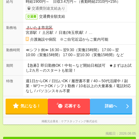
時給1900円～ 日収3.4万円～（夜勤時給2310円×15h）
給与
交通費別途支給あり
交通費全額支給
交通費
さいたま市北区
勤務地
宮原駅
/
土呂駅
/
日進(埼玉県)駅
/
…
介護施設や病院 ※ご自宅近辺からご案内可能
≪シフト例≫ 16:30～翌9:30（実働15時間） 17:00～翌
勤務時間
10:00（実働15時間） 17:00～翌10:30（実働15時間）など
【急募】即日勤務OK！中旬～など開始日相談可 ★まずはお試
期間
し2カ月～のスタートも歓迎！
週1日からOK
/
日払いOK
/
履歴書不要
/
40～50代活躍中
/
副
特徴
業・WワークOK
/
シフト勤務
/
10名以上の大量募集
/
電話対応
なし
/
パソコンスキル不要
気になる！
応募する
詳細へ
掲載元企業名
ケアスタッフィング株式会社
掲載日：2026.08.05