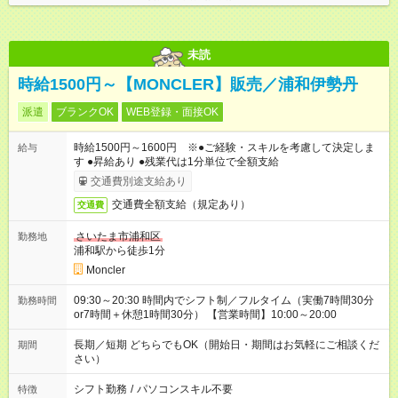
未読
時給1500円～【MONCLER】販売／浦和伊勢丹
派遣
ブランクOK
WEB登録・面接OK
時給1500円～1600円 ※●ご経験・スキルを考慮して決定しま
給与
す ●昇給あり ●残業代は1分単位で全額支給
交通費別途支給あり
交通費全額支給（規定あり）
交通費
さいたま市浦和区
勤務地
浦和駅から徒歩1分
Moncler
09:30～20:30 時間内でシフト制／フルタイム（実働7時間30分
勤務時間
or7時間＋休憩1時間30分） 【営業時間】10:00～20:00
長期／短期 どちらでもOK（開始日・期間はお気軽にご相談くだ
期間
さい）
シフト勤務
/
パソコンスキル不要
特徴