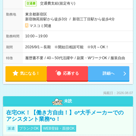
交通費支給(規定有り)
交通費
東京都新宿区
勤務地
新宿御苑前駅から徒歩3分
/
新宿三丁目駅から徒歩4分
マスコミ関連
10:00～19:00
勤務時間
2026/9/1～長期 ※開始日相談可能 ※9月～OK！
期間
履歴書不要
/
40～50代活躍中
/
副業・WワークOK
/
服装自由
特徴
気になる！
応募する
詳細へ
掲載日：2026.08.07
未読
在宅OK！【働き方自由！】o*大手メーカーでの
アシスタント業務*o！
派遣
ブランクOK
WEB登録・面接OK