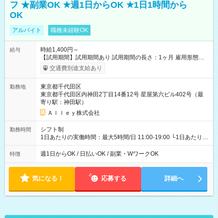
フ ★副業OK ★週1日からOK ★1日1時間から
OK
アルバイト
職種未経験OK
時給1,400円～
給与
【試用期間】試用期間あり 試用期間の長さ：1ヶ月 雇用形態、
給与は本採用時と同じです。
交通費別途支給あり
東京都千代田区
勤務地
東京都千代田区内神田2丁目14番12号 星屋第六ビル402号（最
寄り駅：神田駅）
Ａｌｌｅｙ株式会社
シフト制
勤務時間
1日あたりの実働時間：最大5時間/日 11:00-19:00 └1日あたりの
実働時間：1-5時間 └上記の時間帯内であれば、いつでも勤務可
能！ └平日・土曜日の中で、お好きな曜日でご勤務いただけま
週1日からOK / 日払いOK / 副業・WワークOK
特徴
す！ 【シフト例】 ・11:00～14:00 ・16:30～19:00 ・13:00～
18:00 などのように、自由な働き方が可能なお仕事です！
気になる！
応募する
詳細へ