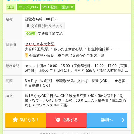
派遣
ブランクOK
WEB登録・面接OK
経験者時給1900円～
給与
交通費別途支給あり
交通費全額支給
交通費
さいたま市大宮区
勤務地
大宮(埼玉県)駅
/
さいたま新都心駅
/
鉄道博物館駅
/
…
介護施設や病院 ※ご自宅近辺からご案内可能
≪シフト例≫ 10:00～15:00（実働5時間） 12:00～17:00（実働
勤務時間
5時間） 上記シフト以外にも、早朝や深夜など希望の時間帯お聞
かせください！ 事前に担当からヒアリングもしますので、ご安
心ください！
3ヵ月までの短期 ※職場が気に入れば、長期もOK！ ★急募！
期間
即日勤務もOK！
週1日からOK
/
日払いOK
/
履歴書不要
/
40～50代活躍中
/
副
特徴
業・WワークOK
/
シフト勤務
/
10名以上の大量募集
/
電話対応
なし
/
パソコンスキル不要
気になる！
応募する
詳細へ