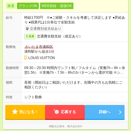
派遣
ブランクOK
WEB登録・面接OK
時給1700円 ※●ご経験・スキルを考慮して決定します ●昇給あ
給与
り ●残業代は1分単位で全額支給
交通費別途支給あり
交通費全額支給（規定あり）
交通費
さいたま市浦和区
勤務地
浦和駅から徒歩1分
LOUIS VUITTON
09:30～20:30 時間内でシフト制／フルタイム（実働7h～8h＋休
勤務時間
憩1.5h） ※実働7h・7.5h・8hの3パターンから選択可能 ※シフ
トパターンは店舗により異なります
長期（開始日はご相談いただけます。在職中の方もお気軽にご
期間
相談ください）
シフト勤務
特徴
気になる！
応募する
詳細へ
掲載元企業名
株式会社iDA