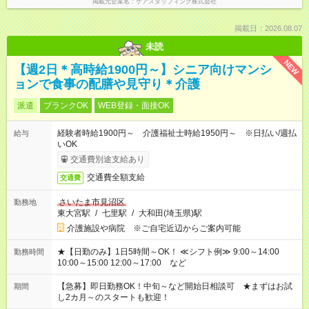
掲載元企業名
ケアスタッフィング株式会社
掲載日：2026.08.07
未読
NEW
【週2日＊高時給1900円～】シニア向けマンシ
ョンで食事の配膳や見守り＊介護
派遣
ブランクOK
WEB登録・面接OK
経験者時給1900円～ 介護福祉士時給1950円～ ※日払い/週払
給与
いOK
交通費別途支給あり
交通費全額支給
交通費
さいたま市見沼区
勤務地
東大宮駅
/
七里駅
/
大和田(埼玉県)駅
介護施設や病院 ※ご自宅近辺からご案内可能
★【日勤のみ】1日5時間～OK！ ≪シフト例≫ 9:00～14:00
勤務時間
10:00～15:00 12:00～17:00 など
【急募】即日勤務OK！中旬～など開始日相談可 ★まずはお試
期間
し2カ月～のスタートも歓迎！