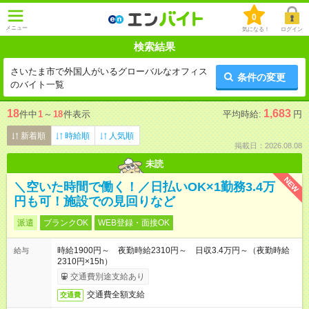
0
メニュー
気になる！
ログイン
検索結果
さいたま市で外国人がいるグローバルなオフィス
条件の変更
のバイト一覧
18
1,683
件中
1
～
18
件表示
平均時給:
円
新着順
時給順
人気順
掲載日：2026.08.08
未読
NEW
＼空いた時間で働く！／日払いOK×1勤務3.4万
円も可！施設での見回りなど
派遣
ブランクOK
WEB登録・面接OK
時給1900円～ 夜勤時給2310円～ 日収3.4万円～（夜勤時給
給与
2310円×15h）
交通費別途支給あり
交通費全額支給
交通費