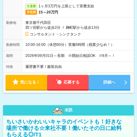
1ヶ月3万円を上限として実費支給
交通費
15～20万円
月収例
東京都千代田区
勤務地
四ツ谷駅から徒歩2分
/
麹町駅から徒歩13分
コンサルタント・シンクタンク
10:00-16:00（休憩60分）実働5時間（残業少なめ！）
勤務時間
2026年09月01日～長期 ※開始日相談OK ※9月～！
期間
履歴書不要
/
服装自由
特徴
気になる！
応募する
詳細へ
未読
ちいさいかわいいキャラのイベントも！好きな
場所で働ける☆来社不要！働いたその日に給料
もらえる◎/T1