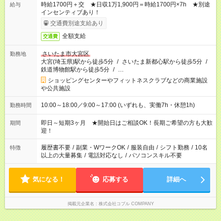
時給1700円＋交 ★日収1万1,900円＝時給1700円×7h ★別途
給与
インセンティブあり！
交通費別途支給あり
全額支給
交通費
さいたま市大宮区
勤務地
大宮(埼玉県)駅から徒歩5分
/
さいたま新都心駅から徒歩5分
/
鉄道博物館駅から徒歩5分
/
…
ショッピングセンターやフィットネスクラブなどの商業施設
や公共施設
10:00～18:00／9:00～17:00 (いずれも、実働7h・休憩1h)
勤務時間
即日～短期3ヶ月 ★開始日はご相談OK！長期ご希望の方も大歓
期間
迎！
履歴書不要
/
副業・WワークOK
/
服装自由
/
シフト勤務
/
10名
特徴
以上の大量募集
/
電話対応なし
/
パソコンスキル不要
気になる！
応募する
詳細へ
掲載元企業名
株式会社コブル COMPANY