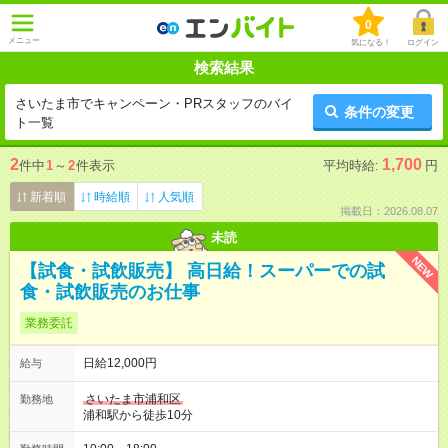
0
メニュー
気になる！
ログイン
検索結果
さいたま市でキャンペーン・PRスタッフのバイ
条件の変更
ト一覧
2
1,700
件中
1
～
2
件表示
平均時給:
円
新着順
時給順
人気順
掲載日：2026.08.07
未読
NEW
【試食・試飲販売】 高日給！スーパーでの試
食・試飲販売のお仕事
業務委託
日給12,000円
給与
さいたま市浦和区
勤務地
浦和駅から徒歩10分