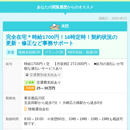
あなたの閲覧履歴からのオススメ
掲載日：2026.08.07
未読
完全在宅＊時給1700円！16時定時！契約状況の
更新・修正など事務サポート
派遣
職種未経験OK
ブランクOK
WEB登録・面接OK
時給1700円＋交 【月収例】272,000円～ ■給与の前払いが可
給与
能な速払いサービスあり
交通費別途支給あり
交通費支給あり
交通費
25～30万円
月収例
東京都品川区
勤務地
五反田駅から徒歩7分
/
大崎広小路駅から徒歩5分
情報通信会社
9:00～16:00 ※休憩60分。10時～18時・10時～19時も相談可
勤務時間
能です。