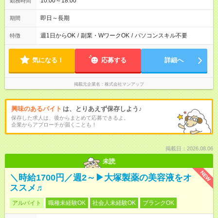
10:00～18:00
勤務時間
即日～長期
期間
週1日からOK
/
副業・WワークOK
/
パソコンスキル不要
特徴
気になる！
応募する
詳細へ
掲載元企業名
株式会社マンアップ
興味のあるバイト
は、とりあえず保存しよう♪
保存した求人は、後からまとめて応募できるよ。
企業からアプローチが届くことも！
掲載日：2026.08.06
未読
NEW
＼時給1700円／週2～▶大塚製薬の美容液をオ
ススメ♬
アルバイト
職種未経験OK
社会人未経験OK
ブランクOK