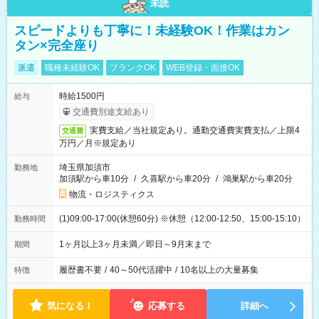
未読
スピードよりも丁寧に！未経験OK！作業はカン
タン×完全座り
派遣
職種未経験OK
ブランクOK
WEB登録・面接OK
時給1500円
給与
交通費別途支給あり
実費支給／当社規定あり。通勤交通費実費支払／上限4
交通費
万円／月※規定あり
埼玉県加須市
勤務地
加須駅から車10分
/
久喜駅から車20分
/
鴻巣駅から車20分
物流・ロジスティクス
(1)09:00-17:00(休憩60分) ※休憩（12:00-12:50、15:00-15:10）
勤務時間
1ヶ月以上3ヶ月未満／即日～9月末まで
期間
履歴書不要
/
40～50代活躍中
/
10名以上の大量募集
特徴
気になる！
応募する
詳細へ