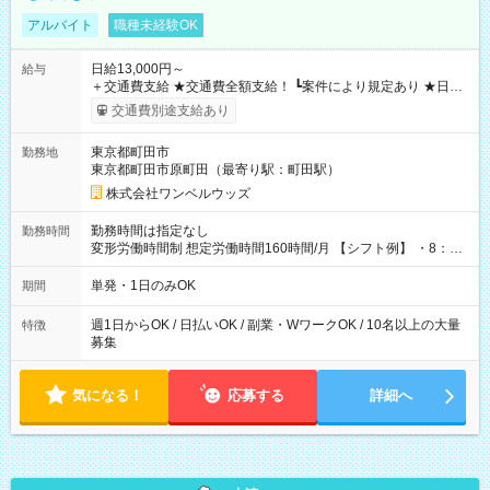
アルバイト
職種未経験OK
日給13,000円～
給与
＋交通費支給 ★交通費全額支給！ ┗案件により規定あり ★日払
いOK！（規定あり） ┗働いたその日に現金GET♪ お仕事後はコ
交通費別途支給あり
ンビニATMから 日払い分を引き落とせます！ 【試用期間】試
用期間なし
東京都町田市
勤務地
東京都町田市原町田（最寄り駅：町田駅）
株式会社ワンベルウッズ
勤務時間は指定なし
勤務時間
変形労働時間制 想定労働時間160時間/月 【シフト例】 ・8：00
～21：00
単発・1日のみOK
期間
週1日からOK / 日払いOK / 副業・WワークOK / 10名以上の大量
特徴
募集
気になる！
応募する
詳細へ