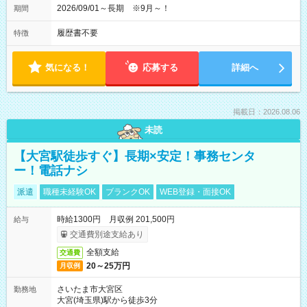
2026/09/01～長期 ※9月～！
期間
履歴書不要
特徴
気になる！
応募する
詳細へ
掲載日：2026.08.06
未読
【大宮駅徒歩すぐ】長期×安定！事務センタ
ー！電話ナシ
派遣
職種未経験OK
ブランクOK
WEB登録・面接OK
時給1300円 月収例 201,500円
給与
交通費別途支給あり
全額支給
交通費
20～25万円
月収例
さいたま市大宮区
勤務地
大宮(埼玉県)駅から徒歩3分