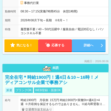
事務代行業
08:30～17:15(実働7時間45分 休憩1時間)
勤務時間
2026年08月下旬～長期 ※8月～！
期間
履歴書不要
/
40～50代活躍中
/
服装自由
/
電話対応なし
/
パソ
特徴
コンスキル不要
気になる！
応募する
詳細へ
掲載日：2026.08.06
未読
完全在宅＊時給1900円！週4日＆10～16時！メ
ディアコンサル企業で事務アシ
派遣
ブランクOK
WEB登録・面接OK
時給1900円 月収例 15万円 時給1900円×実働5h×週4日×4
給与
週 ※月収例を保証するものではありません。※給与即受取りサ
ービス利用可（利用条件有）
交通費別途支給あり