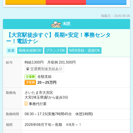
掲載日：2026.08.06
未読
【大宮駅徒歩すぐ】長期×安定！事務センタ
ー！電話ナシ
派遣
職種未経験OK
ブランクOK
WEB登録・面接OK
時給1300円 月収例 201,500円
給与
交通費別途支給あり
全額支給
交通費
20～25万円
月収例
さいたま市大宮区
勤務地
大宮(埼玉県)駅から徒歩3分
事務代行業
08:30～17:15(実働7時間45分 休憩1時間)
勤務時間
2026年08月下旬～長期 ※8月～！
期間