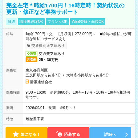
完全在宅＊時給1700円！16時定時！契約状況の
更新・修正など事務サポート
派遣
職種未経験OK
ブランクOK
WEB登録・面接OK
時給1700円＋交 【月収例】272,000円～ ■給与の前払いが可
給与
能な速払いサービスあり
交通費別途支給あり
交通費支給あり
交通費
25～30万円
月収例
東京都品川区
勤務地
五反田駅から徒歩7分
/
大崎広小路駅から徒歩5分
情報通信会社
9:00～16:00 ※休憩60分。10時～18時・10時～19時も相談可
勤務時間
能です。
2026/09/01～長期 ※9月～！
期間
履歴書不要
特徴
気になる！
応募する
詳細へ