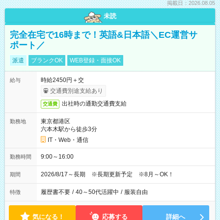
掲載日：2026.08.05
未読
完全在宅で16時まで！英語&日本語＼EC運営サ
ポート／
派遣
ブランクOK
WEB登録・面接OK
時給2450円＋交
給与
交通費別途支給あり
出社時の通勤交通費支給
交通費
東京都港区
勤務地
六本木駅から徒歩3分
IT・Web・通信
9:00～16:00
勤務時間
2026/8/17～長期 ※長期更新予定 ※8月～OK！
期間
履歴書不要
/
40～50代活躍中
/
服装自由
特徴
気になる！
応募する
詳細へ