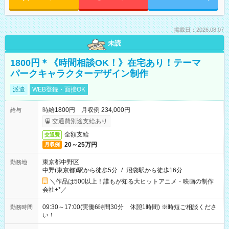
掲載日：2026.08.07
未読
1800円＊《時間相談OK！》在宅あり！テーマ
パークキャラクターデザイン制作
派遣
WEB登録・面接OK
時給1800円 月収例 234,000円
給与
交通費別途支給あり
全額支給
交通費
20～25万円
月収例
東京都中野区
勤務地
中野(東京都)駅から徒歩5分
/
沼袋駅から徒歩16分
＼作品は500以上！誰もが知る大ヒットアニメ・映画の制作
会社+*／
09:30～17:00(実働6時間30分 休憩1時間) ※時短ご相談くださ
勤務時間
い！