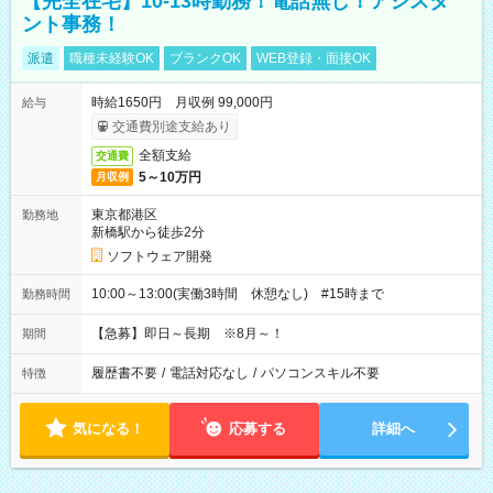
【完全在宅】10-13時勤務！電話無し！アシスタ
ント事務！
派遣
職種未経験OK
ブランクOK
WEB登録・面接OK
時給1650円 月収例 99,000円
給与
交通費別途支給あり
全額支給
交通費
5～10万円
月収例
東京都港区
勤務地
新橋駅から徒歩2分
ソフトウェア開発
10:00～13:00(実働3時間 休憩なし) #15時まで
勤務時間
【急募】即日～長期 ※8月～！
期間
履歴書不要
/
電話対応なし
/
パソコンスキル不要
特徴
気になる！
応募する
詳細へ