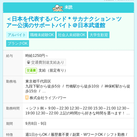
未読
＜日本を代表するバンド＊サカナクション＞ツ
アー公演のサポートバイト＠日本武道館
アルバイト
職種未経験OK
社会人未経験OK
大学生歓迎
ブランクOK
時給1250円～
給与
交通費別途支給あり
支給（規定有り）
交通費
東京都千代田区
勤務地
九段下駅から徒歩5分
/
竹橋駅から徒歩10分
/
神保町駅から徒
歩15分
/
…
株式会社ライブパワー
＜シフト例＞ 9:00～22:30 12:30～22:00 15:30～21:00 12:30～
勤務時間
19:00 12:30～22:00 上記の時間から好きな時間を選べます！ ※
時間は変更となる可能性があります
9月8日・9日
期間
週1日からOK
/
履歴書不要
/
副業・WワークOK
/
シフト勤務
/
特徴