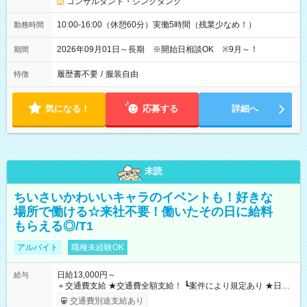
コンサルタント・シンクタンク
10:00-16:00（休憩60分）実働5時間（残業少なめ！）
勤務時間
2026年09月01日～長期 ※開始日相談OK ※9月～！
期間
履歴書不要
/
服装自由
特徴
気になる！
応募する
詳細へ
未読
ちいさいかわいいキャラのイベントも！好きな
場所で働ける☆来社不要！働いたその日に給料
もらえる◎/T1
アルバイト
職種未経験OK
日給13,000円～
給与
＋交通費支給 ★交通費全額支給！ ┗案件により規定あり ★日払
いOK！（規定あり） ┗働いたその日に現金GET♪ お仕事後はコ
交通費別途支給あり