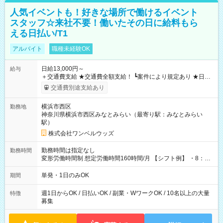
人気イベントも！好きな場所で働けるイベント
スタッフ☆来社不要！働いたその日に給料もら
える日払い/T1
アルバイト
職種未経験OK
日給13,000円～
給与
＋交通費支給 ★交通費全額支給！ ┗案件により規定あり ★日払
いOK！（規定あり） ┗働いたその日に現金GET♪ お仕事後はコ
交通費別途支給あり
ンビニATMから 日払い分を引き落とせます！ 【試用期間】試
用期間なし
横浜市西区
勤務地
神奈川県横浜市西区みなとみらい（最寄り駅：みなとみらい
駅）
株式会社ワンベルウッズ
勤務時間は指定なし
勤務時間
変形労働時間制 想定労働時間160時間/月 【シフト例】 ・8：00
～21：00
単発・1日のみOK
期間
週1日からOK / 日払いOK / 副業・WワークOK / 10名以上の大量
特徴
募集