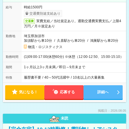
時給1500円
給与
交通費別途支給あり
実費支給／当社規定あり。通勤交通費実費支払／上限4
交通費
万円／月※規定あり
埼玉県加須市
勤務地
加須駅から車10分
/
久喜駅から車20分
/
鴻巣駅から車20分
物流・ロジスティクス
(1)09:00-17:00(休憩60分) ※休憩（12:00-12:50、15:00-15:10）
勤務時間
1ヶ月以上3ヶ月未満／即日～9月末まで
期間
履歴書不要
/
40～50代活躍中
/
10名以上の大量募集
特徴
気になる！
応募する
詳細へ
掲載日：2026.08.05
未読