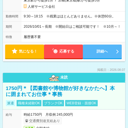
東京駅から徒歩1分
/
京橋(東京都)駅から徒歩5分
人材サービス会社
9:30～18:15 ※残業はほとんどありません。※休憩60分。
勤務時間
2026/10/01～長期 ※開始日はご相談可能です！ ※10月～！
期間
履歴書不要
特徴
気になる！
応募する
詳細へ
掲載日：2026.08.07
未読
1750円＊【図書館や博物館が好きなかたへ】本
に囲まれてお仕事＊事務
派遣
職種未経験OK
ブランクOK
WEB登録・面接OK
時給1750円 月収例 245,000円
給与
交通費別途支給あり