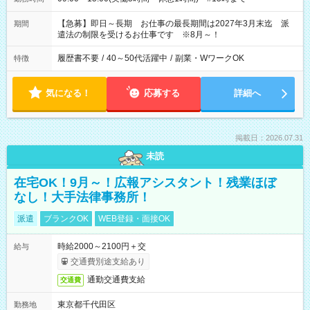
【急募】即日～長期 お仕事の最長期間は2027年3月末迄 派
期間
遣法の制限を受けるお仕事です ※8月～！
履歴書不要
/
40～50代活躍中
/
副業・WワークOK
特徴
気になる！
応募する
詳細へ
掲載日：2026.07.31
未読
在宅OK！9月～！広報アシスタント！残業ほぼ
なし！大手法律事務所！
派遣
ブランクOK
WEB登録・面接OK
時給2000～2100円＋交
給与
交通費別途支給あり
通勤交通費支給
交通費
東京都千代田区
勤務地