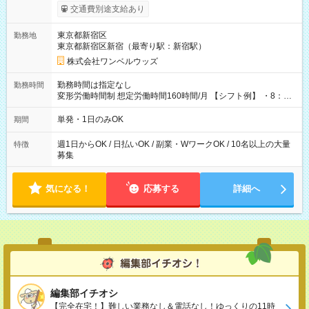
いOK！（規定あり） ┗働いたその日に現金GET♪ お仕事後はコ
交通費別途支給あり
ンビニATMから 日払い分を引き落とせます！ 【試用期間】試
用期間なし
東京都新宿区
勤務地
東京都新宿区新宿（最寄り駅：新宿駅）
株式会社ワンベルウッズ
勤務時間は指定なし
勤務時間
変形労働時間制 想定労働時間160時間/月 【シフト例】 ・8：00
～21：00
単発・1日のみOK
期間
週1日からOK / 日払いOK / 副業・WワークOK / 10名以上の大量
特徴
募集
気になる！
応募する
詳細へ
編集部イチオシ
【完全在宅！】難しい業務なし＆電話なし！ゆっくりの11時