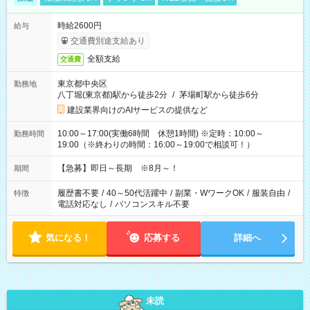
時給2600円
給与
交通費別途支給あり
全額支給
交通費
東京都中央区
勤務地
八丁堀(東京都)駅から徒歩2分
/
茅場町駅から徒歩6分
建設業界向けのAIサービスの提供など
10:00～17:00(実働6時間 休憩1時間) ※定時：10:00～
勤務時間
19:00（※終わりの時間：16:00～19:00で相談可！）
【急募】即日～長期 ※8月～！
期間
履歴書不要
/
40～50代活躍中
/
副業・WワークOK
/
服装自由
/
特徴
電話対応なし
/
パソコンスキル不要
気になる！
応募する
詳細へ
未読