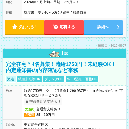
2026年09月上旬～長期 ※9月～！
期間
履歴書不要
/
40～50代活躍中
/
服装自由
特徴
気になる！
応募する
詳細へ
掲載日：2026.08.07
未読
完全在宅＊4名募集！時給1750円！未経験OK！
内定通知書の内容確認など事務
派遣
職種未経験OK
ブランクOK
WEB登録・面接OK
時給1750円＋交 【月収例】290,937円～ ■給与の前払いが可
給与
能な速払いサービスあり
交通費別途支給あり
交通費支給あり
交通費
25～30万円
月収例
東京都千代田区
勤務地