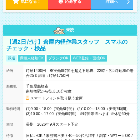
気になる！
応募する
詳細へ
未読
【週2日だけ】倉庫内軽作業スタッフ スマホの
チェック・検品
派遣
職種未経験OK
ブランクOK
WEB登録・面接OK
時給1400円 ※実働8時間を超える勤務、22時～翌5時勤務の場
給与
合25％割増：時給1750円
千葉県船橋市
勤務地
南船橋駅から徒歩10分程度
スマートフォンを取り扱う倉庫
(1)9:00～18:00（実働8時間） (2)10:00～18:00（実働7時間）
勤務時間
(3)10:00～17:00（実働6時間） ※時間帯選べます ※休憩60分
長期 2026年9月スタート予定
期間
日払いOK
/
履歴書不要
/
40～50代活躍中
/
副業・WワークOK
/
特徴