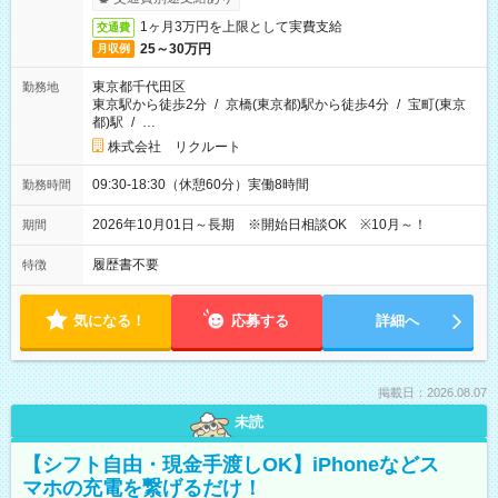
1ヶ月3万円を上限として実費支給
交通費
25～30万円
月収例
東京都千代田区
勤務地
東京駅から徒歩2分
/
京橋(東京都)駅から徒歩4分
/
宝町(東京
都)駅
/
…
株式会社 リクルート
09:30-18:30（休憩60分）実働8時間
勤務時間
2026年10月01日～長期 ※開始日相談OK ※10月～！
期間
履歴書不要
特徴
気になる！
応募する
詳細へ
掲載日：2026.08.07
未読
【シフト自由・現金手渡しOK】iPhoneなどス
マホの充電を繋げるだけ！