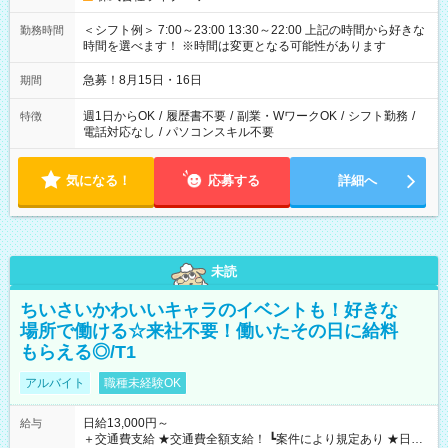
＜シフト例＞ 7:00～23:00 13:30～22:00 上記の時間から好きな
勤務時間
時間を選べます！ ※時間は変更となる可能性があります
急募！8月15日・16日
期間
週1日からOK
/
履歴書不要
/
副業・WワークOK
/
シフト勤務
/
特徴
電話対応なし
/
パソコンスキル不要
気になる！
応募する
詳細へ
未読
ちいさいかわいいキャラのイベントも！好きな
場所で働ける☆来社不要！働いたその日に給料
もらえる◎/T1
アルバイト
職種未経験OK
日給13,000円～
給与
＋交通費支給 ★交通費全額支給！ ┗案件により規定あり ★日払