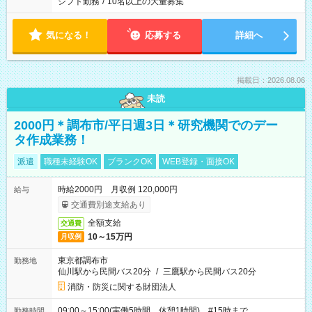
シフト勤務
/
10名以上の大量募集
気になる！
応募する
詳細へ
掲載日：2026.08.06
未読
2000円＊調布市/平日週3日＊研究機関でのデー
タ作成業務！
派遣
職種未経験OK
ブランクOK
WEB登録・面接OK
時給2000円 月収例 120,000円
給与
交通費別途支給あり
全額支給
交通費
10～15万円
月収例
東京都調布市
勤務地
仙川駅から民間バス20分
/
三鷹駅から民間バス20分
消防・防災に関する財団法人
09:00～15:00(実働5時間 休憩1時間) #15時まで
勤務時間