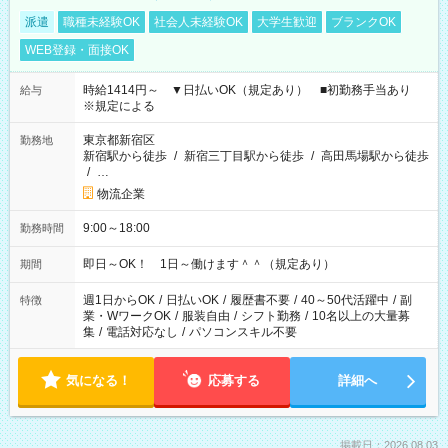
派遣
職種未経験OK
社会人未経験OK
大学生歓迎
ブランクOK
WEB登録・面接OK
時給1414円～ ▼日払いOK（規定あり） ■初勤務手当あり
給与
※規定による
東京都新宿区
勤務地
新宿駅から徒歩
/
新宿三丁目駅から徒歩
/
高田馬場駅から徒歩
/
…
物流企業
9:00～18:00
勤務時間
即日～OK！ 1日～働けます＾＾（規定あり）
期間
週1日からOK
/
日払いOK
/
履歴書不要
/
40～50代活躍中
/
副
特徴
業・WワークOK
/
服装自由
/
シフト勤務
/
10名以上の大量募
集
/
電話対応なし
/
パソコンスキル不要
気になる！
応募する
詳細へ
掲載日：2026.08.03