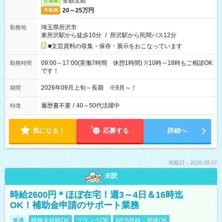
全額支給
交通費
20～25万円
月収例
埼玉県所沢市
勤務地
東所沢駅から徒歩10分
/
所沢駅から民間バス12分
■文芸資料の収集・保存・展示をおこなっています
09:00～17:00(実働7時間 休憩1時間) ※10時～18時もご相談OK
勤務時間
です！
2026年09月上旬～長期 ※9月～！
期間
履歴書不要
/
40～50代活躍中
特徴
気になる！
応募する
詳細へ
掲載日：2026.08.07
未読
時給2600円＊ほぼ在宅！週3～4日＆16時迄
OK！補助金申請のサポート業務
派遣
職種未経験OK
ブランクOK
WEB登録・面接OK