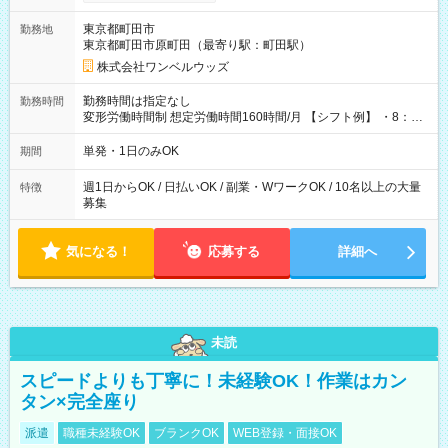
ンビニATMから 日払い分を引き落とせます！ 【試用期間】試
用期間なし
東京都町田市
勤務地
東京都町田市原町田（最寄り駅：町田駅）
株式会社ワンベルウッズ
勤務時間は指定なし
勤務時間
変形労働時間制 想定労働時間160時間/月 【シフト例】 ・8：00
～21：00
単発・1日のみOK
期間
週1日からOK / 日払いOK / 副業・WワークOK / 10名以上の大量
特徴
募集
気になる！
応募する
詳細へ
未読
スピードよりも丁寧に！未経験OK！作業はカン
タン×完全座り
派遣
職種未経験OK
ブランクOK
WEB登録・面接OK