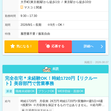
大手町(東京都)駅から徒歩1分
/
東京駅から徒歩10分
マスコミ関連
9:30～17:30
勤務時間
2026/9/1～長期 ※9月～OK！
期間
履歴書不要
/
服装自由
特徴
気になる！
応募する
詳細へ
掲載日：2026.08.07
未読
完全在宅＊未経験OK！時給1720円【リクルー
ト】美容部門で営業事務
派遣
職種未経験OK
ブランクOK
WEB登録・面接OK
時給1720円 月収例 28万円 時給1720円×実働8h×週5日×4週
給与
+残業5h ※月収例を保証するものではありません。※給与即受
取りサービス利用可（利用条件有）
交通費別途支給あり