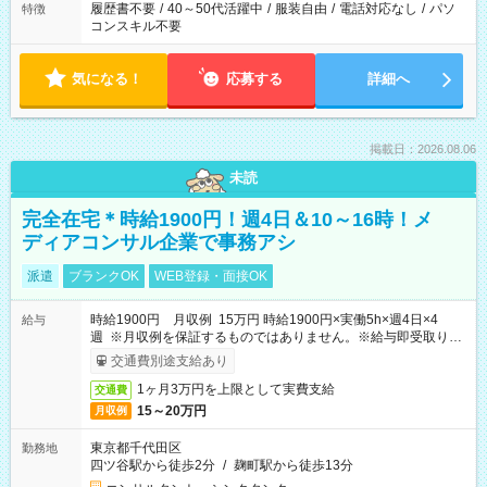
履歴書不要
/
40～50代活躍中
/
服装自由
/
電話対応なし
/
パソ
特徴
コンスキル不要
気になる！
応募する
詳細へ
掲載日：2026.08.06
未読
完全在宅＊時給1900円！週4日＆10～16時！メ
ディアコンサル企業で事務アシ
派遣
ブランクOK
WEB登録・面接OK
時給1900円 月収例 15万円 時給1900円×実働5h×週4日×4
給与
週 ※月収例を保証するものではありません。※給与即受取りサ
ービス利用可（利用条件有）
交通費別途支給あり
1ヶ月3万円を上限として実費支給
交通費
15～20万円
月収例
東京都千代田区
勤務地
四ツ谷駅から徒歩2分
/
麹町駅から徒歩13分