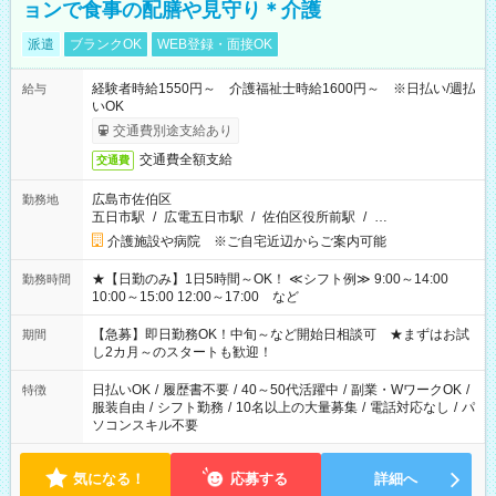
ョンで食事の配膳や見守り＊介護
派遣
ブランクOK
WEB登録・面接OK
経験者時給1550円～ 介護福祉士時給1600円～ ※日払い/週払
給与
いOK
交通費別途支給あり
交通費全額支給
交通費
広島市佐伯区
勤務地
五日市駅
/
広電五日市駅
/
佐伯区役所前駅
/
…
介護施設や病院 ※ご自宅近辺からご案内可能
★【日勤のみ】1日5時間～OK！ ≪シフト例≫ 9:00～14:00
勤務時間
10:00～15:00 12:00～17:00 など
【急募】即日勤務OK！中旬～など開始日相談可 ★まずはお試
期間
し2カ月～のスタートも歓迎！
日払いOK
/
履歴書不要
/
40～50代活躍中
/
副業・WワークOK
/
特徴
服装自由
/
シフト勤務
/
10名以上の大量募集
/
電話対応なし
/
パ
ソコンスキル不要
気になる！
応募する
詳細へ