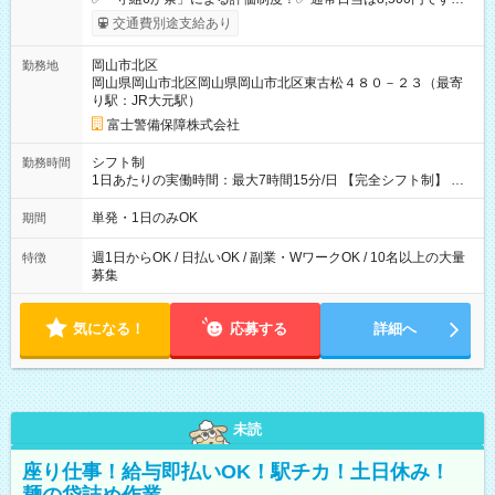
上記評価制度により「S級隊員」と認定されれば10,000円の日当
交通費別途支給あり
を支給します。 (1)上記勤務者が交通2級資格者の場合10,000円
+1500円＝11,500円 (2)上記現場が深夜の場合 11,500×1.25＝
岡山市北区
勤務地
14,375円 (3)上記現場が日祝深夜の場合 17,250円 (4)上記勤務
岡山県岡山市北区岡山県岡山市北区東古松４８０－２３（最寄
者が現場までの運転者の場合17,250+200円＝17,450円 -----------
り駅：JR大元駅）
------------------------------- *最高日当額 17,450円* （実働時間5
時間の場合、時給3,490円） ------------------------------------------ よ
富士警備保障株式会社
り上位の資格取得やリーダー手当を取得すると ”さらに”加算さ
れます！ ※日当支給時振込手数料等は一切ありません。 【試用
シフト制
勤務時間
期間】試用期間なし
1日あたりの実働時間：最大7時間15分/日 【完全シフト制】 例
(1) 8：00~17:00（休憩１h） 例(2) 13:00~16:00（早上がりでも
全額支給！） 例(3) 21:00~5:00（夜勤なら日当1.25倍！！）
単発・1日のみOK
期間
週1日からOK / 日払いOK / 副業・WワークOK / 10名以上の大量
特徴
募集
気になる！
応募する
詳細へ
未読
座り仕事！給与即払いOK！駅チカ！土日休み！