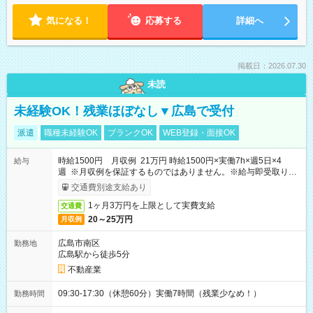
気になる！
応募する
詳細へ
掲載日：2026.07.30
未読
未経験OK！残業ほぼなし▼広島で受付
派遣
職種未経験OK
ブランクOK
WEB登録・面接OK
時給1500円 月収例 21万円 時給1500円×実働7h×週5日×4
給与
週 ※月収例を保証するものではありません。※給与即受取りサ
ービス利用可（利用条件有）
交通費別途支給あり
1ヶ月3万円を上限として実費支給
交通費
20～25万円
月収例
広島市南区
勤務地
広島駅から徒歩5分
不動産業
09:30-17:30（休憩60分）実働7時間（残業少なめ！）
勤務時間