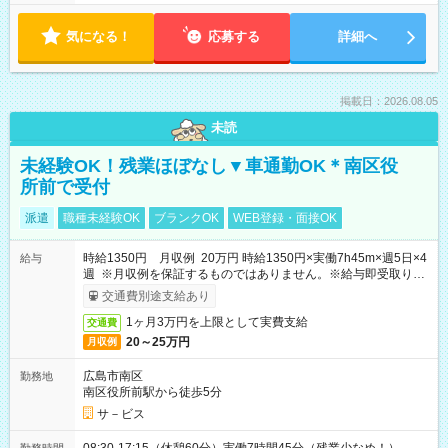
気になる！
応募する
詳細へ
掲載日：2026.08.05
未読
未経験OK！残業ほぼなし▼車通勤OK＊南区役
所前で受付
派遣
職種未経験OK
ブランクOK
WEB登録・面接OK
時給1350円 月収例 20万円 時給1350円×実働7h45m×週5日×4
給与
週 ※月収例を保証するものではありません。※給与即受取りサ
ービス利用可（利用条件有）
交通費別途支給あり
1ヶ月3万円を上限として実費支給
交通費
20～25万円
月収例
広島市南区
勤務地
南区役所前駅から徒歩5分
サ－ビス