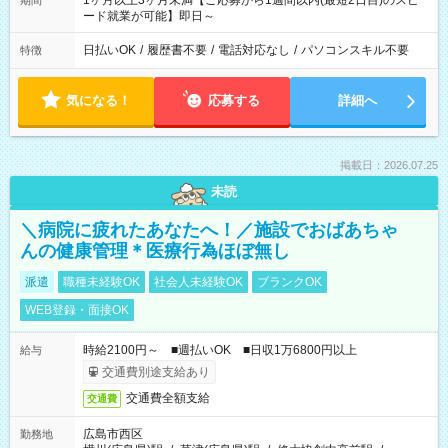
1ヶ月以上3ヶ月未満【ご応募から1週間以内(最短2日目)のスピ
期間
ード就業が可能】即日～
日払いOK
/
履歴書不要
/
電話対応なし
/
パソコンスキル不要
特徴
気になる！
応募する
詳細へ
掲載日：2026.07.25
未読
＼病院に疲れたあなたへ！／施設でおばあちゃ
んの健康管理＊医療行為ほぼ無し
派遣
職種未経験OK
社会人未経験OK
ブランクOK
WEB登録・面接OK
時給2100円～ ■週払いOK ■日収1万6800円以上
給与
交通費別途支給あり
交通費全額支給
交通費
広島市西区
勤務地