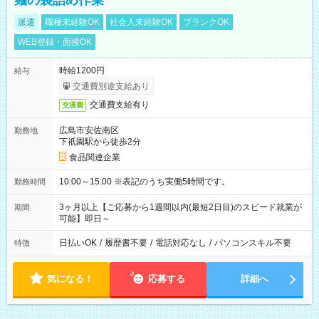
麺の袋詰め作業
派遣
職種未経験OK
社会人未経験OK
ブランクOK
WEB登録・面接OK
時給1200円
給与
交通費別途支給あり
交通費支給有り
交通費
広島市安佐南区
勤務地
下祇園駅から徒歩2分
食品関連企業
10:00～15:00 ※表記のうち実働5時間です。
勤務時間
3ヶ月以上【ご応募から1週間以内(最短2日目)のスピード就業が
期間
可能】即日～
日払いOK
/
履歴書不要
/
電話対応なし
/
パソコンスキル不要
特徴
気になる！
応募する
詳細へ