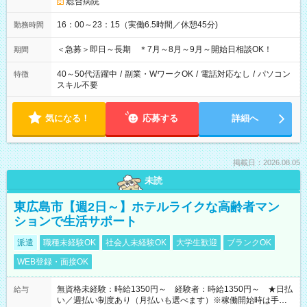
総合病院
16：00～23：15（実働6.5時間／休憩45分)
勤務時間
＜急募＞即日～長期 ＊7月～8月～9月～開始日相談OK！
期間
40～50代活躍中
/
副業・WワークOK
/
電話対応なし
/
パソコン
特徴
スキル不要
気になる！
応募する
詳細へ
掲載日：2026.08.05
未読
東広島市【週2日～】ホテルライクな高齢者マン
ションで生活サポート
派遣
職種未経験OK
社会人未経験OK
大学生歓迎
ブランクOK
WEB登録・面接OK
無資格未経験：時給1350円～ 経験者：時給1350円～ ★日払
給与
い／週払い制度あり（月払いも選べます）※稼働開始時は手続き