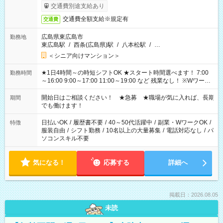
完了次第のお支払いとなります。
交通費別途支給あり
交通費全額支給※規定有
交通費
広島県東広島市
勤務地
東広島駅
/
西条(広島県)駅
/
八本松駅
/
…
＜シニア向けマンション＞
★1日4時間～の時短シフトOK ★スタート時間選べます！ 7:00
勤務時間
～16:00 9:00～17:00 11:00～19:00 など 残業なし！ ※Wワーク
の場合、他のお仕事と合わせ週40時間超の就業はご案内できま
せん ※法令に基づき、週20時間以上勤務は社会保険への加入対
開始日はご相談ください！ ★急募 ★職場が気に入れば、長期
期間
象となります ※労働者派遣法（日雇い派遣の原則禁止）によ
でも働けます！
り、短時間・短期間の就業はご案内が難しい場合があります
日払いOK
/
履歴書不要
/
40～50代活躍中
/
副業・WワークOK
/
特徴
服装自由
/
シフト勤務
/
10名以上の大量募集
/
電話対応なし
/
パ
ソコンスキル不要
気になる！
応募する
詳細へ
掲載日：2026.08.05
未読