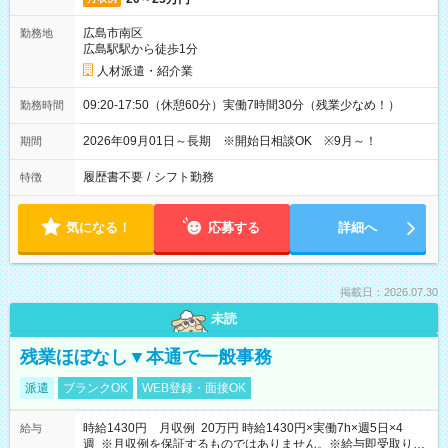
広島市南区
勤務地
広島駅駅から徒歩1分
人材派遣・紹介業
09:20-17:50（休憩60分）実働7時間30分（残業少なめ！）
勤務時間
2026年09月01日～長期 ※開始日相談OK ※9月～！
期間
履歴書不要
/
シフト勤務
特徴
気になる！
応募する
詳細へ
掲載日：2026.07.30
未読
残業ほぼなし▼本通で一般事務
派遣
ブランクOK
WEB登録・面接OK
時給1430円 月収例 20万円 時給1430円×実働7h×週5日×4
給与
週 ※月収例を保証するものではありません。※給与即受取りサ