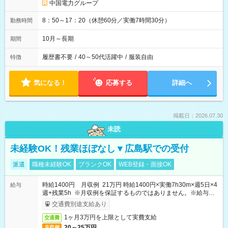
中国電力グループ
8：50～17：20（休憩60分／実働7時間30分）
勤務時間
10月～長期
期間
履歴書不要
/
40～50代活躍中
/
服装自由
特徴
気になる！
応募する
詳細へ
掲載日：2026.07.30
未読
未経験OK！残業ほぼなし▼広島駅での受付
派遣
職種未経験OK
ブランクOK
WEB登録・面接OK
時給1400円 月収例 21万円 時給1400円×実働7h30m×週5日×4
給与
週+残業5h ※月収例を保証するものではありません。※給与即
受取りサービス利用可（利用条件有）
交通費別途支給あり
1ヶ月3万円を上限として実費支給
交通費
20～25万円
月収例