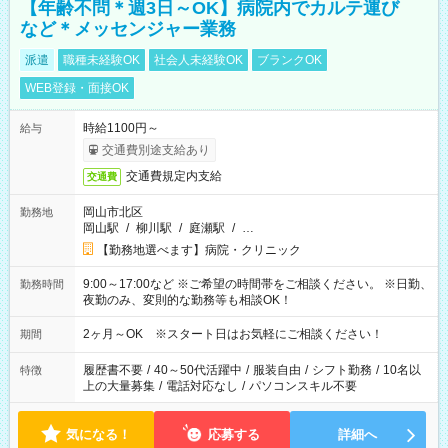
【年齢不問＊週3日～OK】病院内でカルテ運び
など＊メッセンジャー業務
派遣
職種未経験OK
社会人未経験OK
ブランクOK
WEB登録・面接OK
時給1100円～
給与
交通費別途支給あり
交通費規定内支給
交通費
岡山市北区
勤務地
岡山駅
/
柳川駅
/
庭瀬駅
/
…
【勤務地選べます】病院・クリニック
9:00～17:00など ※ご希望の時間帯をご相談ください。 ※日勤、
勤務時間
夜勤のみ、変則的な勤務等も相談OK！
2ヶ月～OK ※スタート日はお気軽にご相談ください！
期間
履歴書不要
/
40～50代活躍中
/
服装自由
/
シフト勤務
/
10名以
特徴
上の大量募集
/
電話対応なし
/
パソコンスキル不要
気になる！
応募する
詳細へ