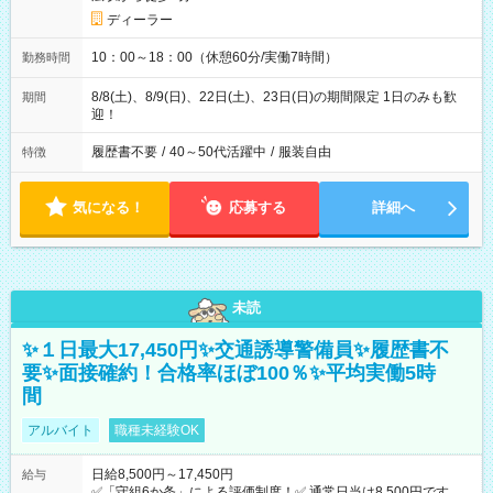
ディーラー
10：00～18：00（休憩60分/実働7時間）
勤務時間
8/8(土)、8/9(日)、22日(土)、23日(日)の期間限定 1日のみも歓
期間
迎！
履歴書不要
/
40～50代活躍中
/
服装自由
特徴
気になる！
応募する
詳細へ
未読
✨１日最大17,450円✨交通誘導警備員✨履歴書不
要✨面接確約！合格率ほぼ100％✨平均実働5時
間
アルバイト
職種未経験OK
日給8,500円～17,450円
給与
✅「守組6か条」による評価制度！✅ 通常日当は8,500円ですが