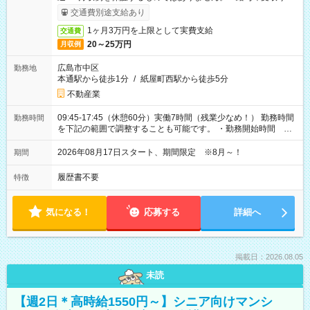
ービス利用可（利用条件有）
交通費別途支給あり
1ヶ月3万円を上限として実費支給
交通費
20～25万円
月収例
広島市中区
勤務地
本通駅から徒歩1分
/
紙屋町西駅から徒歩5分
不動産業
09:45-17:45（休憩60分）実働7時間（残業少なめ！） 勤務時間
勤務時間
を下記の範囲で調整することも可能です。 ・勤務開始時間
09:45～12:30 ・勤務終了時間 15:45～18:30 ・実働 05:00～
07:45
2026年08月17日スタート、期間限定 ※8月～！
期間
履歴書不要
特徴
気になる！
応募する
詳細へ
掲載日：2026.08.05
未読
【週2日＊高時給1550円～】シニア向けマンシ