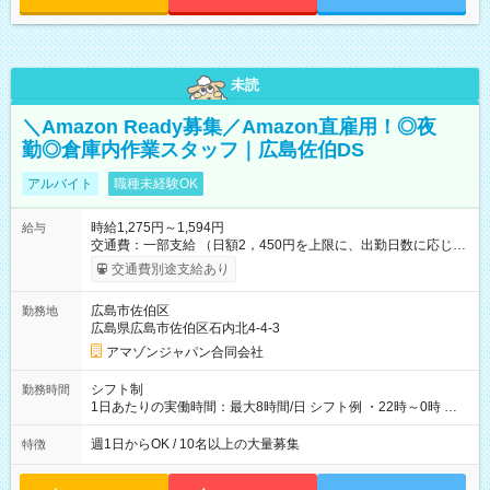
未読
＼Amazon Ready募集／Amazon直雇用！◎夜
勤◎倉庫内作業スタッフ｜広島佐伯DS
アルバイト
職種未経験OK
時給1,275円～1,594円
給与
交通費：一部支給 （日額2，450円を上限に、出勤日数に応じて
実費支給） ※22:00～翌5:00までは時給25%UP！ ■給与前払い
交通費別途支給あり
制度あり ※前払い額の上限あり、手数料無料（Amazon負担）
そのほか所定の条件が適用されます 【試用期間】試用期間なし
広島市佐伯区
勤務地
広島県広島市佐伯区石内北4-4-3
アマゾンジャパン合同会社
シフト制
勤務時間
1日あたりの実働時間：最大8時間/日 シフト例 ・22時～0時 入
社後、就業可能シフトをご確認の上、申請してください。
週1日からOK / 10名以上の大量募集
特徴