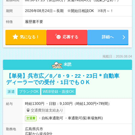
08:30-17:15（休憩60分）実働7時間45分（残業少なめ！）
勤務時間
2026年08月24日～長期 ※開始日相談OK ※8月～！
期間
履歴書不要
特徴
気になる！
応募する
詳細へ
掲載日：2026.08.04
未読
【単発】呉市広／8／8・9・22・23日＊自動車
ディーラーでの受付・1日でもＯＫ
派遣
ブランクOK
WEB登録・面接OK
時給1300円 ・日額：9,100円（時給1,300円×7時間）
給与
交通費別途支給あり
・自転車通勤可 ・車通勤可(駐車場無料)
交通費
広島県呉市
勤務地
広駅から徒歩9分