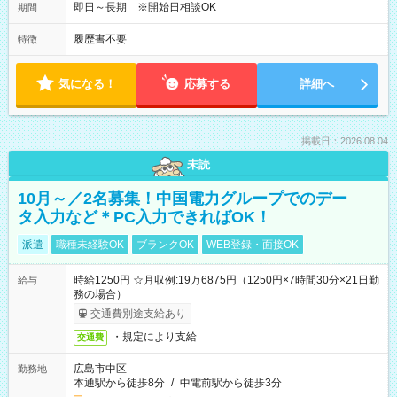
即日～長期 ※開始日相談OK
期間
履歴書不要
特徴
気になる！
応募する
詳細へ
掲載日：2026.08.04
未読
10月～／2名募集！中国電力グループでのデー
タ入力など＊PC入力できればOK！
派遣
職種未経験OK
ブランクOK
WEB登録・面接OK
時給1250円 ☆月収例:19万6875円（1250円×7時間30分×21日勤
給与
務の場合）
交通費別途支給あり
・規定により支給
交通費
広島市中区
勤務地
本通駅から徒歩8分
/
中電前駅から徒歩3分