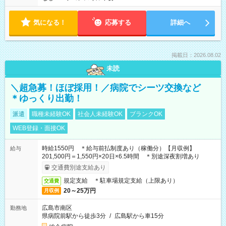
気になる！
応募する
詳細へ
掲載日：2026.08.02
未読
＼超急募！ほぼ採用！／病院でシーツ交換など
＊ゆっくり出勤！
派遣
職種未経験OK
社会人未経験OK
ブランクOK
WEB登録・面接OK
時給1550円 ＊給与前払制度あり（稼働分）【月収例】
給与
201,500円＝1,550円×20日×6.5時間 ＊別途深夜割増あり
交通費別途支給あり
規定支給 ＊駐車場規定支給（上限あり）
交通費
20～25万円
月収例
広島市南区
勤務地
県病院前駅から徒歩3分
/
広島駅から車15分