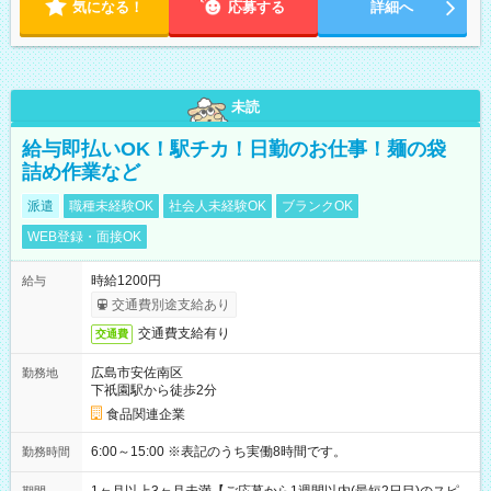
気になる！
応募する
詳細へ
未読
給与即払いOK！駅チカ！日勤のお仕事！麺の袋
詰め作業など
派遣
職種未経験OK
社会人未経験OK
ブランクOK
WEB登録・面接OK
時給1200円
給与
交通費別途支給あり
交通費支給有り
交通費
広島市安佐南区
勤務地
下祇園駅から徒歩2分
食品関連企業
6:00～15:00 ※表記のうち実働8時間です。
勤務時間