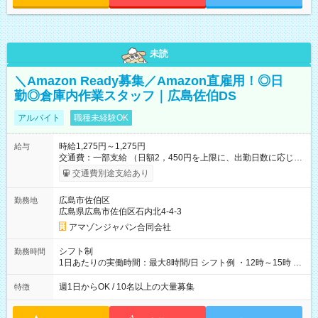
未読
＼Amazon Ready募集／Amazon直雇用！◎日
勤◎倉庫内作業スタッフ｜広島佐伯DS
アルバイト
職種未経験OK
時給1,275円～1,275円
給与
交通費：一部支給 （日額2，450円を上限に、出勤日数に応じて
実費支給） ※22:00～翌5:00までは時給25%UP！ ■給与前払い
交通費別途支給あり
制度あり ※前払い額の上限あり、手数料無料（Amazon負担）
そのほか所定の条件が適用されます 【試用期間】試用期間なし
広島市佐伯区
勤務地
広島県広島市佐伯区石内北4-4-3
アマゾンジャパン合同会社
シフト制
勤務時間
1日あたりの実働時間：最大8時間/日 シフト例 ・12時～15時 入
社後、就業可能シフトをご確認の上、申請してください。
週1日からOK / 10名以上の大量募集
特徴