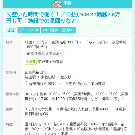
未読
＼空いた時間で働く！／日払いOK×1勤務2.8万
円も可！施設での見回りなど
派遣
ブランクOK
WEB登録・面接OK
時給1550円～ 夜勤時給1880円～ 日収2.8万円～（夜勤時給
給与
1880円×15h）
交通費別途支給あり
交通費全額支給
交通費
広島県福山市
勤務地
福山駅
/
東福山駅
/
松永駅
/
…
介護施設や病院 ※ご自宅近辺からご案内可能
≪シフト例≫ 10:00～15:00（実働5時間） 12:00～17:00（実働
勤務時間
5時間） 17:00～翌10:00（実働15時間）など ご希望に応じて、
働く時間は調整できます！ お気軽に担当へ相談ください！
3ヵ月までの短期 ※職場が気に入れば、長期もOK！ ★急募！
期間
即日勤務もOK！
週1日からOK
/
日払いOK
/
履歴書不要
/
40～50代活躍中
/
副
特徴
業・WワークOK
/
シフト勤務
/
10名以上の大量募集
/
電話対応
なし
/
パソコンスキル不要