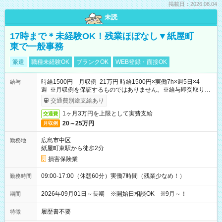
掲載日：2026.08.04
未読
17時まで＊未経験OK！残業ほぼなし▼紙屋町
東で一般事務
派遣
職種未経験OK
ブランクOK
WEB登録・面接OK
時給1500円 月収例 21万円 時給1500円×実働7h×週5日×4
給与
週 ※月収例を保証するものではありません。※給与即受取りサ
ービス利用可（利用条件有）
交通費別途支給あり
1ヶ月3万円を上限として実費支給
交通費
20～25万円
月収例
広島市中区
勤務地
紙屋町東駅から徒歩2分
損害保険業
09:00-17:00（休憩60分）実働7時間（残業少なめ！）
勤務時間
2026年09月01日～長期 ※開始日相談OK ※9月～！
期間
履歴書不要
特徴