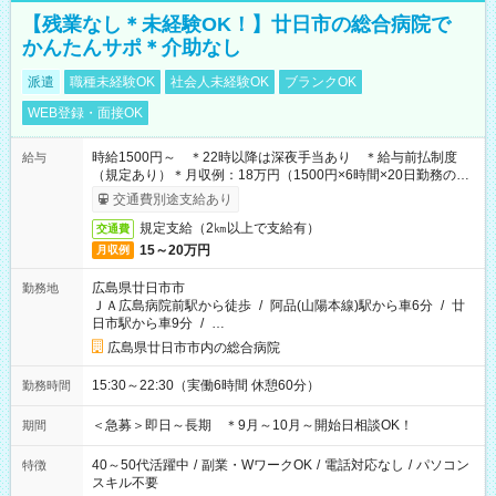
【残業なし＊未経験OK！】廿日市の総合病院で
かんたんサポ＊介助なし
派遣
職種未経験OK
社会人未経験OK
ブランクOK
WEB登録・面接OK
時給1500円～ ＊22時以降は深夜手当あり ＊給与前払制度
給与
（規定あり）＊月収例：18万円（1500円×6時間×20日勤務の場
合）
交通費別途支給あり
規定支給（2㎞以上で支給有）
交通費
15～20万円
月収例
広島県廿日市市
勤務地
ＪＡ広島病院前駅から徒歩
/
阿品(山陽本線)駅から車6分
/
廿
日市駅から車9分
/
…
広島県廿日市市内の総合病院
15:30～22:30（実働6時間 休憩60分）
勤務時間
＜急募＞即日～長期 ＊9月～10月～開始日相談OK！
期間
40～50代活躍中
/
副業・WワークOK
/
電話対応なし
/
パソコン
特徴
スキル不要