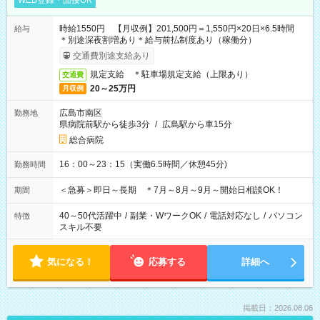
WEB登録・面接OK
時給1550円 【月収例】201,500円＝1,550円×20日×6.5時間
給与
＊別途深夜割増あり＊給与前払制度あり（稼働分）
交通費別途支給あり
規定支給 ＊駐車場規定支給（上限あり）
交通費
20～25万円
月収例
広島市南区
勤務地
県病院前駅から徒歩3分
/
広島駅から車15分
総合病院
16：00～23：15（実働6.5時間／休憩45分)
勤務時間
＜急募＞即日～長期 ＊7月～8月～9月～開始日相談OK！
期間
40～50代活躍中
/
副業・WワークOK
/
電話対応なし
/
パソコン
特徴
スキル不要
気になる！
応募する
詳細へ
掲載日：2026.08.06