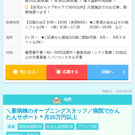
横川(広島県)駅
/
草津(広島県)駅
/
修大協創中高前駅
/
…
【自宅からドアtoドアで30分以内】介護施設でのお仕事。勤
務地選べます！
【日勤のみ】9:00～18:00（休憩60分） ■ご希望があればその他
勤務時間
シフトもOK！ （例）8:30～17:30 10:00～19:00 など
「家族とお休みを合わせたい」 「できれば残業はしたくない」
など、あなたのご希望に沿ったお仕事をご紹介します！ ※Wワ
2ヶ月～ ■ご応募から最短3日後に開始可能 8月～、9月スタ
期間
ーク希望の方へ 今ご覧のお仕事で希望する勤務時間と、もう1つ
ートもOK！
のお仕事の勤務時間。 合計で週40時間を超える場合は応募でき
ません
履歴書不要
/
40～50代活躍中
/
服装自由
/
シフト勤務
/
10名以
特徴
上の大量募集
/
パソコンスキル不要
気になる！
応募する
詳細へ
掲載日：2026.08.05
未読
＼新病棟のオープニングスタッフ／病院でかん
たんサポート＊月20万円以上
派遣
職種未経験OK
社会人未経験OK
ブランクOK