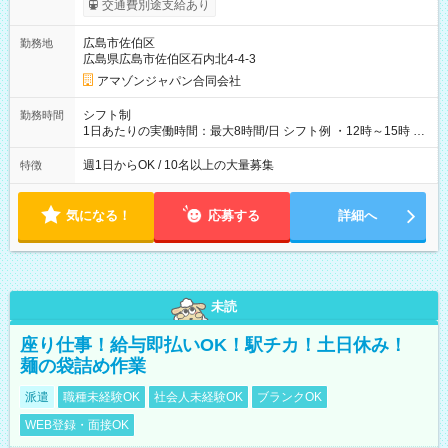
交通費別途支給あり
制度あり ※前払い額の上限あり、手数料無料（Amazon負担）
そのほか所定の条件が適用されます 【試用期間】試用期間なし
広島市佐伯区
勤務地
広島県広島市佐伯区石内北4-4-3
アマゾンジャパン合同会社
シフト制
勤務時間
1日あたりの実働時間：最大8時間/日 シフト例 ・12時～15時 入
社後、就業可能シフトをご確認の上、申請してください。
週1日からOK / 10名以上の大量募集
特徴
気になる！
応募する
詳細へ
未読
座り仕事！給与即払いOK！駅チカ！土日休み！
麺の袋詰め作業
派遣
職種未経験OK
社会人未経験OK
ブランクOK
WEB登録・面接OK