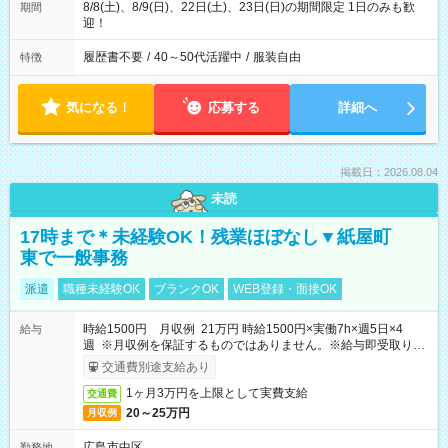
8/8(土)、8/9(日)、22日(土)、23日(日)の期間限定 1日のみも歓
期間
迎！
履歴書不要
/
40～50代活躍中
/
服装自由
特徴
気になる！
応募する
詳細へ
掲載日：2026.08.04
未読
17時まで＊未経験OK！残業ほぼなし▼紙屋町
東で一般事務
派遣
職種未経験OK
ブランクOK
WEB登録・面接OK
時給1500円 月収例 21万円 時給1500円×実働7h×週5日×4
給与
週 ※月収例を保証するものではありません。※給与即受取りサ
ービス利用可（利用条件有）
交通費別途支給あり
1ヶ月3万円を上限として実費支給
交通費
20～25万円
月収例
広島市中区
勤務地