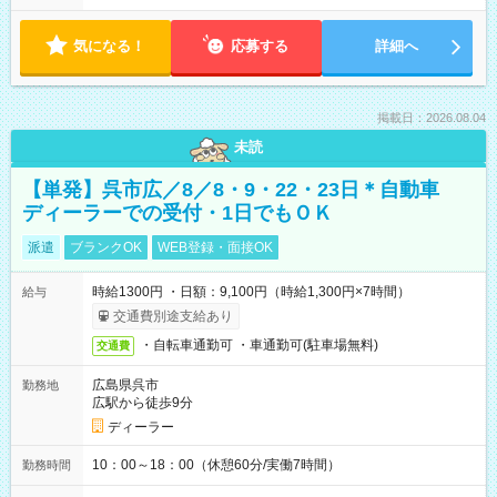
気になる！
応募する
詳細へ
掲載日：2026.08.04
未読
【単発】呉市広／8／8・9・22・23日＊自動車
ディーラーでの受付・1日でもＯＫ
派遣
ブランクOK
WEB登録・面接OK
時給1300円 ・日額：9,100円（時給1,300円×7時間）
給与
交通費別途支給あり
・自転車通勤可 ・車通勤可(駐車場無料)
交通費
広島県呉市
勤務地
広駅から徒歩9分
ディーラー
10：00～18：00（休憩60分/実働7時間）
勤務時間