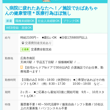
＼病院に疲れたあなたへ！／施設でおばあちゃ
んの健康管理＊医療行為ほぼ無し
派遣
職種未経験OK
社会人未経験OK
ブランクOK
WEB登録・面接OK
時給2100円～ ■週払いOK ■日収1万6800円以上
給与
交通費別途支給あり
交通費全額支給
交通費
広島市南区
勤務地
天神川駅
/
宇品五丁目駅
/
猿猴橋町駅
/
…
【自宅からドアtoドアで30分以内】介護施設でのお仕事。勤
務地選べます！
【日勤のみ】9:00～18:00（休憩60分） ■ご希望があればその他
勤務時間
シフトもOK！ （例）8:30～17:30 10:00～19:00 など
「家族とお休みを合わせたい」 「できれば残業はしたくない」
など、あなたのご希望に沿ったお仕事をご紹介します！ ※Wワ
2ヶ月～ ■ご応募から最短3日後に開始可能 9月～、10月スタ
期間
ーク希望の方へ 今ご覧のお仕事で希望する勤務時間と、もう1つ
ートもOK！
のお仕事の勤務時間。 合計で週40時間を超える場合は応募でき
ません
履歴書不要
/
40～50代活躍中
/
服装自由
/
シフト勤務
/
10名以
特徴
上の大量募集
/
パソコンスキル不要