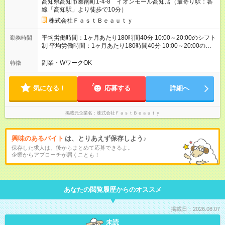
高知県高知市秦南町1-4-8 イオンモール高知店（最寄り駅：各
変更あり 月給202，200円 ※給与に関しては2025年度の最低賃
線「高知駅」より徒歩で10分）
金を反映済み ※各都道府県の施行月より適応、入社時期によっ
ては変動の可能性あり 詳細は、採用担当へお問い合わせくださ
株式会社ＦａｓｔＢｅａｕｔｙ
い 【試用期間】試用期間なし
平均労働時間：1ヶ月あたり180時間40分 10:00～20:00のシフト
勤務時間
制 平均労働時間：1ヶ月あたり180時間40分 10:00～20:00のシ
フト制
副業・WワークOK
特徴
気になる！
応募する
詳細へ
掲載元企業名
株式会社ＦａｓｔＢｅａｕｔｙ
興味のあるバイト
は、とりあえず保存しよう♪
保存した求人は、後からまとめて応募できるよ。
企業からアプローチが届くことも！
あなたの閲覧履歴からのオススメ
掲載日：2026.08.07
未読