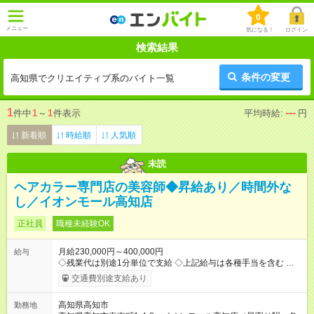
0
メニュー
気になる！
ログイン
検索結果
条件の変更
高知県でクリエイティブ系のバイト一覧
1
---
件中
1
～
1
件表示
平均時給:
円
新着順
時給順
人気順
未読
ヘアカラー専門店の美容師◆昇給あり／時間外な
し／イオンモール高知店
正社員
職種未経験OK
月給230,000円～400,000円
給与
◇残業代は別途1分単位で支給 ◇上記給与は各種手当を含む ◇毎
月インセンティブポイント付与 ・店舗売上や入客人数などに応
交通費別途支給あり
じてインセンティブポイントを付与 ・ポイントは6ヶ月に一度引
き出し可能 ◇半年に1回の昇給制度（3人に1人以上が昇給） ◇店
高知県高知市
勤務地
長手当（月30，000円～）あり 研修期間6ヶ月間は以下給与のみ