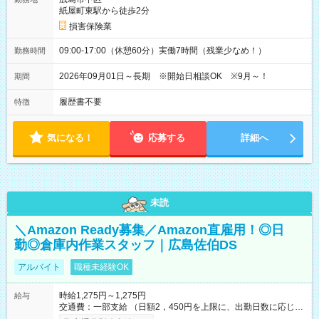
紙屋町東駅から徒歩2分
損害保険業
09:00-17:00（休憩60分）実働7時間（残業少なめ！）
勤務時間
2026年09月01日～長期 ※開始日相談OK ※9月～！
期間
履歴書不要
特徴
気になる！
応募する
詳細へ
未読
＼Amazon Ready募集／Amazon直雇用！◎日
勤◎倉庫内作業スタッフ｜広島佐伯DS
アルバイト
職種未経験OK
時給1,275円～1,275円
給与
交通費：一部支給 （日額2，450円を上限に、出勤日数に応じて
実費支給） ※22:00～翌5:00までは時給25%UP！ ■給与前払い