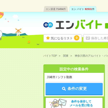
エン派遣
71454
件
エン バイト
82531
件
0
気になるリスト
保存した希
バイトTOP
関東
神奈川県のアルバイト・バ
設定中の検索条件
川崎市 / シフト勤務
条件の変更
条件を保存して
メールを受け取る