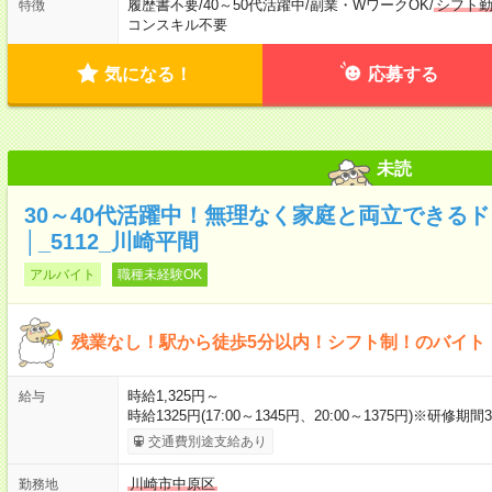
履歴書不要
/
40～50代活躍中
/
副業・WワークOK
/
シフト
特徴
コンスキル不要
気になる！
応募する
未読
30～40代活躍中！無理なく家庭と両立できる
│_5112_川崎平間
アルバイト
職種未経験OK
残業なし！駅から徒歩5分以内！シフト制！のバイト
時給1,325円～
給与
時給1325円(17:00～1345円、20:00～1375円)※研修期
交通費別途支給あり
川崎市中原区
勤務地