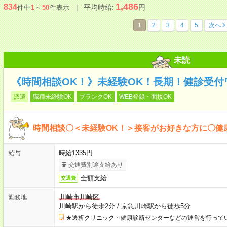
1,486
834
平均時給:
円
件中
1
～
50
件表示
1
2
3
4
5
次へ
未読
《時間相談OK！》未経験OK！長期！健診受付
派遣
職種未経験OK
ブランクOK
WEB登録・面接OK
時間相談〇＜未経験OK！＞接客がお好きな方に〇健
時給1335円
給与
交通費別途支給あり
全額支給
交通費
川崎市川崎区
勤務地
川崎駅から徒歩2分
/
京急川崎駅から徒歩5分
★透析クリニック・健康診断センターなどの運営を行って