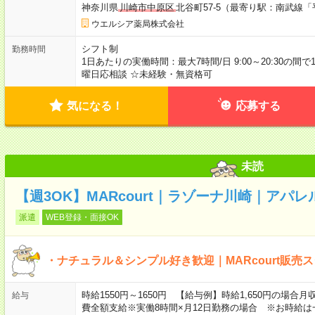
神奈川県
川崎市中原区
北谷町57-5（最寄り駅：南武線
ウエルシア薬局株式会社
シフト制
勤務時間
1日あたりの実働時間：最大7時間/日 9:00～20:30の間
曜日応相談 ☆未経験・無資格可
気になる！
応募する
未読
【週3OK】MARcourt｜ラゾーナ川崎｜アパレ
派遣
WEB登録・面接OK
・ナチュラル＆シンプル好き歓迎｜MARcourt販売
時給1550円～1650円 【給与例】時給1,650円の場合月
給与
費全額支給※実働8時間×月12日勤務の場合 ※お時給