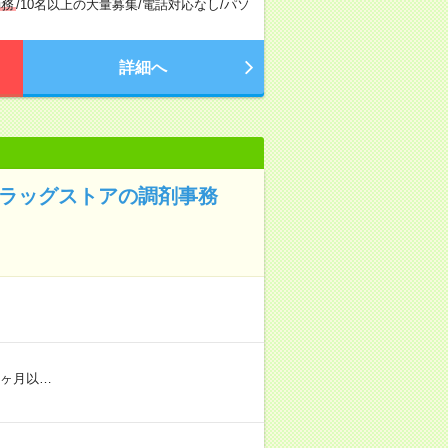
勤務
/
10名以上の大量募集
/
電話対応なし
/
パソ
詳細へ
ドラッグストアの調剤事務
間3ヶ月以…