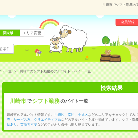
川崎市でシフト勤務の
会員登録
エリア変更
関東版
望条件
イト一覧
川崎市のシフト勤務のアルバイト・バイト一覧
検索結果
川崎市
シフト勤務
で
のバイト一覧
川崎市のアルバイト情報です。
川崎区
、
幸区
、
中原区
などのエリアをチェックしてみ
売・サービス系
、
クリエイティブ系
などのアルバイトを取り揃えています。シフト勤
給あり
、
英語力不要
などのこだわり条件も取り揃えています。