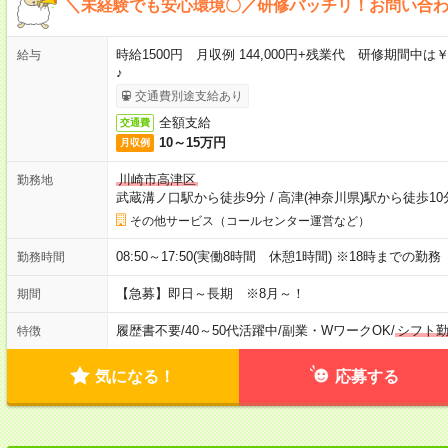
＼未経験でも安心環境〇／研修バッチリ！お問い合
時給1500円 月収例 144,000円+残業代 研修期間中は
給与
♪
交通費別途支給あり
全額支給
交通費
10～15万円
月収例
川崎市高津区
勤務地
武蔵溝ノ口駅から徒歩9分
/
高津(神奈川県)駅から徒歩10
その他サービス（コールセンター運営など）
08:50～17:50(実働8時間 休憩1時間) ※18時までの勤
勤務時間
【急募】即日～長期 ※8月～！
期間
履歴書不要
/
40～50代活躍中
/
副業・WワークOK
/
シフト
特徴
気になる！
応募する