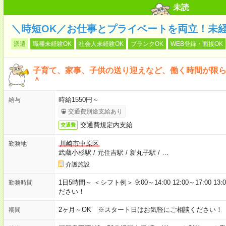
未読
＼時短OK／お仕事とプライベートを両立！未
派遣
職種未経験OK
社会人未経験OK
ブランクOK
WEB登録・面接OK
子育て、家事、子供の送り迎えなど、働く時間が限
＾
時給1550円～
給与
交通費別途支給あり
交通費規定内支給
交通費
川崎市中原区
勤務地
武蔵小杉駅
/
元住吉駅
/
新丸子駅
/
…
介護施設
1日5時間～ ＜シフト例＞ 9:00～14:00 12:00～17:00
勤務時間
ださい！
2ヶ月～OK ※スタート日はお気軽にご相談ください！
期間