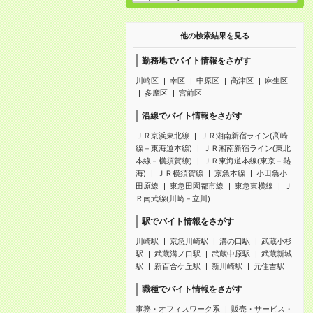
他の検索結果を見る
勤務地でバイト情報をさがす
川崎区
幸区
中原区
高津区
麻生区
多摩区
宮前区
沿線でバイト情報をさがす
ＪＲ京浜東北線
ＪＲ湘南新宿ライン(高崎
線－東海道本線)
ＪＲ湘南新宿ライン(東北
本線－横須賀線)
ＪＲ東海道本線(東京－熱
海)
ＪＲ横須賀線
京急本線
小田急小
田原線
東急田園都市線
東急東横線
Ｊ
Ｒ南武線(川崎－立川)
駅でバイト情報をさがす
川崎駅
京急川崎駅
溝の口駅
武蔵小杉
駅
武蔵溝ノ口駅
武蔵中原駅
武蔵新城
駅
新百合ケ丘駅
新川崎駅
元住吉駅
職種でバイト情報をさがす
事務・オフィスワーク系
販売・サービス・