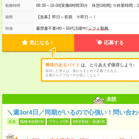
08:30～16:00(実働6時間30分 休憩1時間) ※終業時間
勤務時間
【急募】即日～長期 ※即日～！
期間
履歴書不要
/
40～50代活躍中
/
シフト勤務
特徴
気になる！
応募する
興味のあるバイト
は、とりあえず保存しよう♪
保存した求人は、後からまとめて応募できるよ。
企業からアプローチが届くことも！
未読
＼週3or4日／同期がいるので心強い！問い合
派遣
職種未経験OK
ブランクOK
WEB登録・面接OK