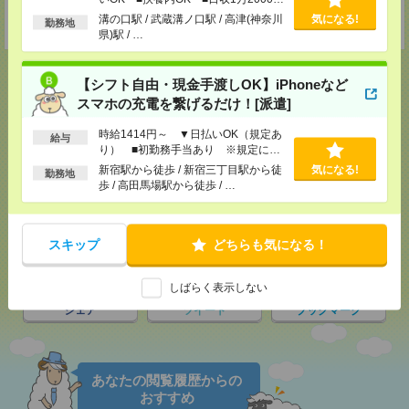
担当：採用担当者
以上
溝の口駅 / 武蔵溝ノ口駅 / 高津(神奈川
気になる!
勤務地
受付可能日時：9:30-19:00 ※電話受付時間⇒9:30-21:00
県)駅 / …
【シフト自由・現金手渡しOK】iPhoneなど
スマホの充電を繋げるだけ！[派遣]
応募ページへ
時給1414円～ ▼日払いOK（規定あ
給与
り） ■初勤務手当あり ※規定によ
る
新宿駅から徒歩 / 新宿三丁目駅から徒
気になる!
勤務地
気になる！
歩 / 高田馬場駅から徒歩 / …
スキップ
どちらも気になる！
メール
LINE
で送る
で送る
しばらく表示しない
シェア
ツイート
ブックマーク
あなたの閲覧履歴からの
おすすめ