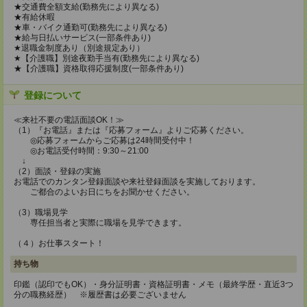
★交通費全額支給(勤務先により異なる)
★有給休暇
★車・バイク通勤可(勤務先により異なる)
★給与日払いサービス(一部条件あり)
★退職金制度あり（別途規定あり）
★【介護職】別途夜勤手当有(勤務先により異なる)
★【介護職】資格取得応援制度(一部条件あり)
登録について
≪来社不要の電話面談OK！≫
（1）『お電話』または『応募フォーム』よりご応募ください。
◎応募フォームからご応募は24時間受付中！
◎お電話受付時間：9:30～21:00
↓
（2）面談・登録の実施
お電話でのカンタン登録面談や来社登録面談を実施しております。
ご都合のよいお日にちをお聞かせください。
（3）職場見学
専任担当者と実際に職場を見学できます。
（４）お仕事スタート！
持ち物
印鑑（認印でもOK）・身分証明書・資格証明書・メモ（最終学歴・直近3つ
分の職務経歴） ※履歴書は必要ございません