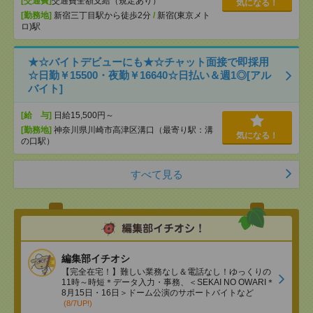
[交通費]
交通費全額支給（規定あり）
気になる！
[勤務地]
新宿三丁目駅から徒歩2分
/
新宿(東京メト
ロ)駅
★☆バイトデビューにも★☆チャット面接で即採用
☆日勤￥15500・夜勤￥16640☆日払い＆週1◎[アル
バイト]
[給 与]
日給15,500円～
[勤務地]
神奈川県川崎市高津区溝口（最寄り駅：溝
気になる！
の口駅）
すべて見る
編集部イチオシ
【完全在宅！】難しい業務なし＆電話なし！ゆっくりの
11時～時短＊データ入力・事務、＜SEKAI NO OWARI＊
8月15日・16日＞ドーム公演のサポートバイトなど
(8/7UP!)