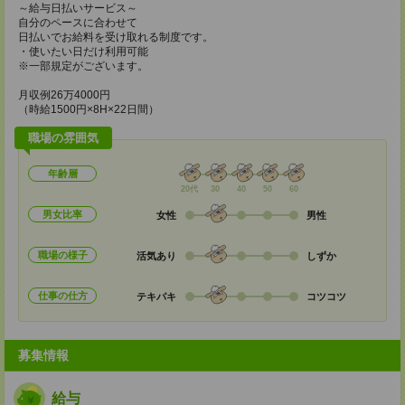
～給与日払いサービス～
自分のペースに合わせて
日払いでお給料を受け取れる制度です。
・使いたい日だけ利用可能
※一部規定がございます。
月収例26万4000円
（時給1500円×8H×22日間）
職場の雰囲気
年齢層
20代
30
40
50
60
男女比率
女性
男性
職場の様子
活気あり
しずか
仕事の仕方
テキパキ
コツコツ
募集情報
給与