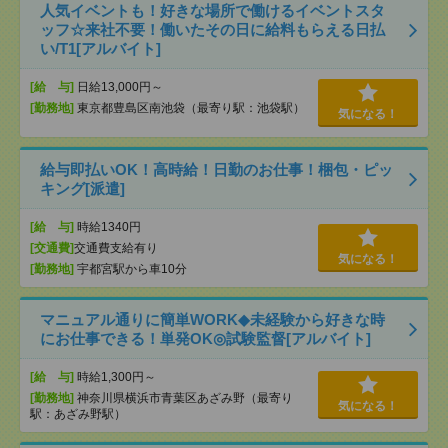
人気イベントも！好きな場所で働けるイベントスタ
ッフ☆来社不要！働いたその日に給料もらえる日払
い/T1[アルバイト]
[給 与]
日給13,000円～
[勤務地]
東京都豊島区南池袋（最寄り駅：池袋駅）
気になる！
給与即払いOK！高時給！日勤のお仕事！梱包・ピッ
キング[派遣]
[給 与]
時給1340円
[交通費]
交通費支給有り
気になる！
[勤務地]
宇都宮駅から車10分
マニュアル通りに簡単WORK◆未経験から好きな時
にお仕事できる！単発OK◎試験監督[アルバイト]
[給 与]
時給1,300円～
[勤務地]
神奈川県横浜市青葉区あざみ野（最寄り
気になる！
駅：あざみ野駅）