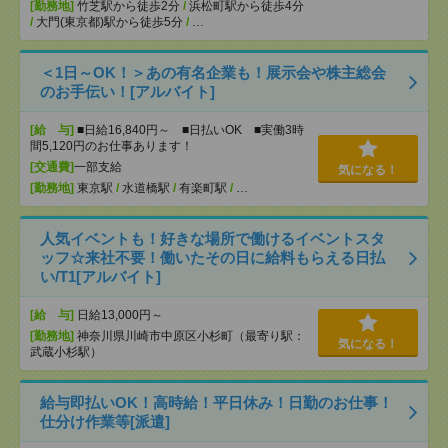
[勤務地]
竹芝駅から徒歩2分
/
浜松町駅から徒歩4分
/
大門(東京都)駅から徒歩5分
/
…
＜1日～OK！＞あの有名企業も！展示会や株主総会
のお手伝い！[アルバイト]
[給 与]
■日給16,840円～ ■日払いOK ■実働3時
間5,120円のお仕事あります！
[交通費]
一部支給
気になる！
[勤務地]
東京駅
/
水道橋駅
/
有楽町駅
/
…
人気イベントも！好きな場所で働けるイベントスタ
ッフ☆来社不要！働いたその日に給料もらえる日払
い/T1[アルバイト]
[給 与]
日給13,000円～
[勤務地]
神奈川県川崎市中原区小杉町（最寄り駅：
気になる！
武蔵小杉駅）
給与即払いOK！高時給！平日休み！日勤のお仕事！
仕分け作業等[派遣]