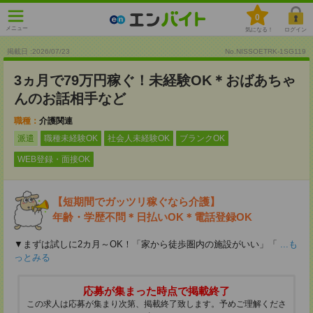
0
メニュー
気になる！
ログイン
掲載日 :2026
/
07
/
23
No.NISSOETRK-1SG119
3ヵ月で79万円稼ぐ！未経験OK＊おばあちゃ
んのお話相手など
職種：
介護関連
派遣
職種未経験OK
社会人未経験OK
ブランクOK
WEB登録・面接OK
【短期間でガッツリ稼ぐなら介護】
年齢・学歴不問＊日払いOK＊電話登録OK
▼まずは試しに2カ月～OK！「家から徒歩圏内の施設がいい」「
...も
っとみる
応募が集まった時点で掲載終了
この求人は応募が集まり次第、掲載終了致します。予めご理解くださ