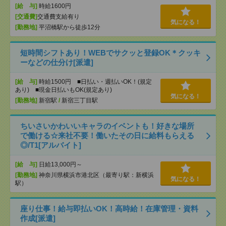
[給 与]
時給1600円
[交通費]
交通費支給有り
気になる！
[勤務地]
平沼橋駅から徒歩12分
短時間シフトあり！WEBでサクッと登録OK＊クッキ
ーなどの仕分け[派遣]
[給 与]
時給1500円 ■日払い・週払いOK！(規定
あり) ■現金日払いもOK(規定あり)
気になる！
[勤務地]
新宿駅
/
新宿三丁目駅
ちいさいかわいいキャラのイベントも！好きな場所
で働ける☆来社不要！働いたその日に給料もらえる
◎/T1[アルバイト]
[給 与]
日給13,000円～
[勤務地]
神奈川県横浜市港北区（最寄り駅：新横浜
気になる！
駅）
座り仕事！給与即払いOK！高時給！在庫管理・資料
作成[派遣]