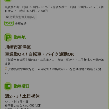
無資格の方：時給1500円～1875円 / 介護福祉士：時給1850円～2312円 / 初
任者以上：時給1600円～2000円
交通費別途支給あり
全額支給
交通費
勤務地
川崎市高津区
車通勤OK / 自転車・バイク通勤OK
【川崎市高津区】溝の口・武蔵溝ノ口・高津・梶が谷・二子新地など勤務地
多数！
介護施設や病院など ★自宅近くの施設がいいなど勤務地ご相談くださ
い
勤務曜日
週2～3 / 土日祝休
シフト制（月～日）
※平日のみなどの相談もOK