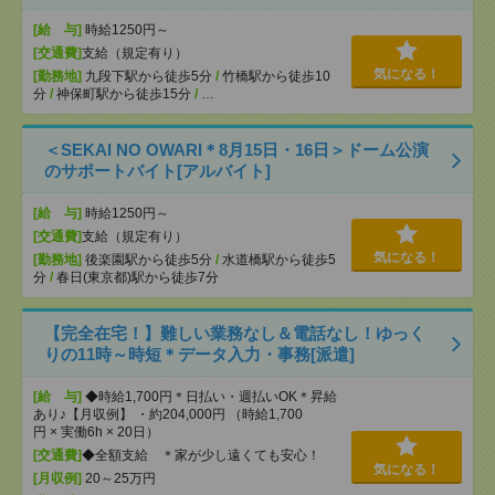
[給 与]
時給1250円～
[交通費]
支給（規定有り）
気になる！
[勤務地]
九段下駅から徒歩5分
/
竹橋駅から徒歩10
分
/
神保町駅から徒歩15分
/
…
＜SEKAI NO OWARI＊8月15日・16日＞ドーム公演
のサポートバイト[アルバイト]
[給 与]
時給1250円～
[交通費]
支給（規定有り）
気になる！
[勤務地]
後楽園駅から徒歩5分
/
水道橋駅から徒歩5
分
/
春日(東京都)駅から徒歩7分
【完全在宅！】難しい業務なし＆電話なし！ゆっく
りの11時～時短＊データ入力・事務[派遣]
[給 与]
◆時給1,700円＊日払い・週払いOK＊昇給
あり♪【月収例】 ・約204,000円 （時給1,700
円 × 実働6h × 20日）
[交通費]
◆全額支給 ＊家が少し遠くても安心！
気になる！
[月収例]
20～25万円