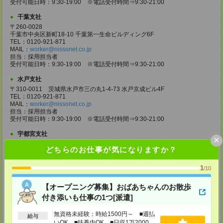
受付可能日時：9:30-19:00 ※電話受付時間⇒9:30-21:00
千葉支社
〒260-0028
千葉市中央区新町18-10 千葉第一生命ビルディング6F
TEL：0120-921-871
MAIL：
worker@nissonet.co.jp
担当：採用担当者
受付可能日時：9:30-19:00 ※電話受付時間⇒9:30-21:00
水戸支社
〒310-0011 茨城県水戸市三の丸1-4-73 水戸京成ビル4F
TEL：0120-921-871
MAIL：
worker@nissonet.co.jp
担当：採用担当者
受付可能日時：9:30-19:00 ※電話受付時間⇒9:30-21:00
宇都宮支社
×
〒320-0811 栃木県宇都宮市大通り1-2-11 フコク生命ビル4F
どちらのお仕事が気になりますか？
TEL：0120-921-871
MAIL：
worker@nissonet.co.jp
担当：採用担当者
1
/10
受付可能日時：9:30-19:00 ※電話受付時間⇒9:30-21:00
【オープニング募集】おばあちゃんのお散歩
高崎支社
付き添いも仕事の1つ[派遣]
埼玉県さいたま市大宮区仲町2-23-2 大宮仲町センタービル3F（さいたま
支社内）
TEL：0120-921-871
無資格未経験：時給1500円～ ■週払
給与
MAIL：
worker@nissonet.co.jp
いOK ■扶養内OK ■日収1万2000円