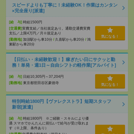
スピードよりも丁寧に！未経験OK！作業はカンタン
×完全座り[派遣]
[給 与]
時給1500円
[交通費]
実費支給／当社規定あり。通勤交通費実費
支払／上限4万円／月※規定あり
気になる！
[勤務地]
加須駅から車10分
/
久喜駅から車20分
/
鴻
巣駅から車20分
【日払い・未経験歓迎！】稼ぎたい日にサクッと勤
務！単発・週1日～自由シフトの軽作業[アルバイト]
[給 与]
日給10,305円～37,204円
[勤務地]
東京都世田谷区豪徳寺
気になる！
特別時給1800円【ヴァレクストラ】短期スタッフ
新宿[派遣]
[給 与]
時給1800円 ※ご経験・スキルにより優
遇 スマホでかんたんに前払いで給与が受け取れま
す（※上限、条件あり）