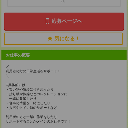
い。
応募ページへ
気になる！
お仕事の概要
／
利用者の方の日常生活をサポート！
＼
▽具体的には…
・買い物や散歩に付き添ったり
・折り紙や体操などのレクレーションに
一緒に参加したり
・食事の準備を一緒にしたり
・入浴やトイレ時のサポートなど
利用者の方と一緒に作業をしたり、
サポートすることがメインのお仕事です！