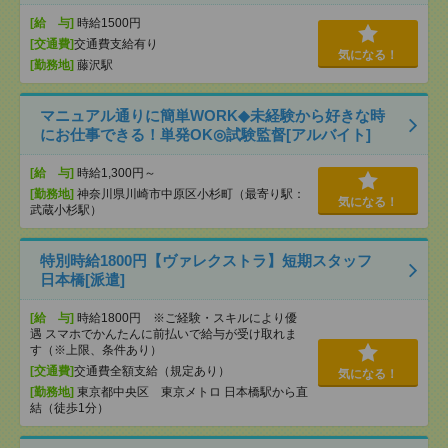
[給 与]
時給1500円
[交通費]
交通費支給有り
気になる！
[勤務地]
藤沢駅
マニュアル通りに簡単WORK◆未経験から好きな時
にお仕事できる！単発OK◎試験監督[アルバイト]
[給 与]
時給1,300円～
[勤務地]
神奈川県川崎市中原区小杉町（最寄り駅：
気になる！
武蔵小杉駅）
特別時給1800円【ヴァレクストラ】短期スタッフ
日本橋[派遣]
[給 与]
時給1800円 ※ご経験・スキルにより優
遇 スマホでかんたんに前払いで給与が受け取れま
す（※上限、条件あり）
[交通費]
交通費全額支給（規定あり）
気になる！
[勤務地]
東京都中央区 東京メトロ 日本橋駅から直
結（徒歩1分）