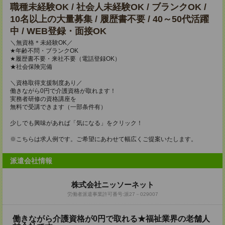
職種未経験OK / 社会人未経験OK / ブランクOK /
10名以上の大量募集 / 履歴書不要 / 40～50代活躍
中 / WEB登録・面接OK
＼無資格＊未経験OK／
★年齢不問・ブランクOK
★履歴書不要・来社不要（電話登録OK）
★社会保険完備
＼資格取得支援制度あり／
働きながら0円で介護資格が取れます！
実務者研修の資格講座を
無料で受講できます（一部条件有）
少しでも興味があれば「気になる」をクリック！
※こちらは求人例です。ご希望にあわせて幅広くご提案いたします。
派遣会社情報
株式会社ニッソーネット
労働者派遣事業許可番号:派27－029007
働きながら介護資格が0円で取れる★福祉業界の老舗人