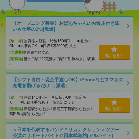
【オープニング募集】おばあちゃんのお散歩付き添
いも仕事の1つ[派遣]
[給 与]
無資格未経験：時給1500円～ ■週払い
OK ■扶養内OK ■日収1万2000円以上
[交通費]
交通費全額支給
気になる！
[勤務地]
溝の口駅
/
武蔵溝ノ口駅
/
高津(神奈川県)駅
/
…
【シフト自由・現金手渡しOK】iPhoneなどスマホの
充電を繋げるだけ！[派遣]
[給 与]
時給1414円～ ▼日払いOK（規定あ
り） ■初勤務手当あり ※規定による
[勤務地]
新宿駅から徒歩
/
新宿三丁目駅から徒歩
/
気になる！
高田馬場駅から徒歩
/
…
＜日本を代表するバンド＊サカナクション＞ツアー
公演のサポートバイト＠日本武道館[アルバイト]