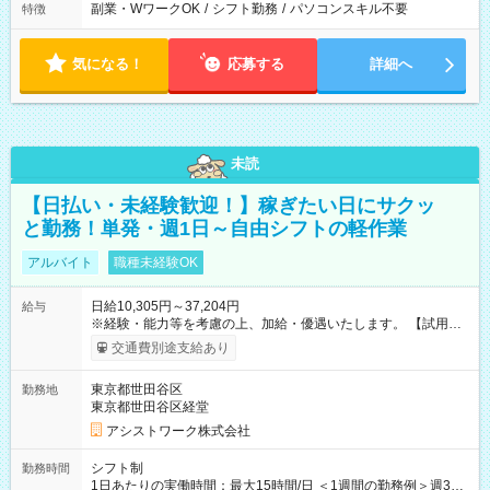
副業・WワークOK
/
シフト勤務
/
パソコンスキル不要
特徴
気になる！
応募する
詳細へ
未読
【日払い・未経験歓迎！】稼ぎたい日にサクッ
と勤務！単発・週1日～自由シフトの軽作業
アルバイト
職種未経験OK
日給10,305円～37,204円
給与
※経験・能力等を考慮の上、加給・優遇いたします。 【試用期
間】試用期間なし
交通費別途支給あり
東京都世田谷区
勤務地
東京都世田谷区経堂
アシストワーク株式会社
シフト制
勤務時間
1日あたりの実働時間：最大15時間/日 ＜1週間の勤務例＞週3回