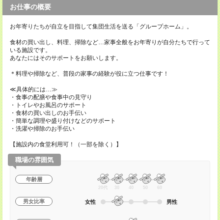
お仕事の概要
お年寄りたちが自立を目指して集団生活を送る「グループホーム」。
食材の買い出し、料理、掃除など…家事全般をお年寄りが自分たちで行って
いる施設です。
あなたにはそのサポートをお願いします。
＊料理や掃除など、普段の家事の経験が役に立つ仕事です！
≪具体的には…≫
・食事の配膳や食事中の見守り
・トイレやお風呂のサポート
・食材の買い出しのお手伝い
・簡単な調理や盛り付けなどのサポート
・洗濯や掃除のお手伝い
【施設内の食堂利用可！（一部を除く）】
職場の雰囲気
年齢層
20代
30
40
50
60
男女比率
女性
男性