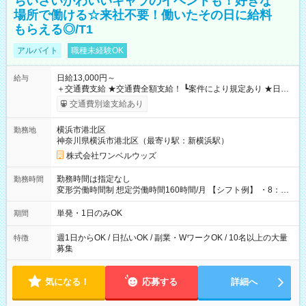
ちいさいかわいいキャラのイベントも！好きな
場所で働ける☆来社不要！働いたその日に給料
もらえる◎/T1
アルバイト
職種未経験OK
日給13,000円～
給与
＋交通費支給 ★交通費全額支給！ ┗案件により規定あり ★日払
いOK！（規定あり） ┗働いたその日に現金GET♪ お仕事後はコ
交通費別途支給あり
ンビニATMから 日払い分を引き落とせます！ 【試用期間】試
用期間なし
横浜市港北区
勤務地
神奈川県横浜市港北区（最寄り駅：新横浜駅）
株式会社ワンベルウッズ
勤務時間は指定なし
勤務時間
変形労働時間制 想定労働時間160時間/月 【シフト例】 ・8：00
～21：00
単発・1日のみOK
期間
週1日からOK / 日払いOK / 副業・WワークOK / 10名以上の大量
特徴
募集
気になる！
応募する
詳細へ