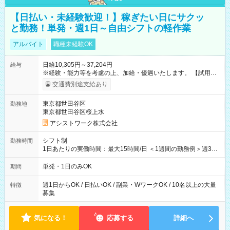
【日払い・未経験歓迎！】稼ぎたい日にサクッ
と勤務！単発・週1日～自由シフトの軽作業
アルバイト
職種未経験OK
日給10,305円～37,204円
給与
※経験・能力等を考慮の上、加給・優遇いたします。 【試用期
間】試用期間なし
交通費別途支給あり
東京都世田谷区
勤務地
東京都世田谷区桜上水
アシストワーク株式会社
シフト制
勤務時間
1日あたりの実働時間：最大15時間/日 ＜1週間の勤務例＞週3回
勤務 勤務：月・水・金 休み：火・木・土・日 好きな時にお仕事
可能です！ ※1日あたりの最大実働時間は日勤、夜勤共に勤務し
単発・1日のみOK
期間
た時間になります。
週1日からOK / 日払いOK / 副業・WワークOK / 10名以上の大量
特徴
募集
気になる！
応募する
詳細へ