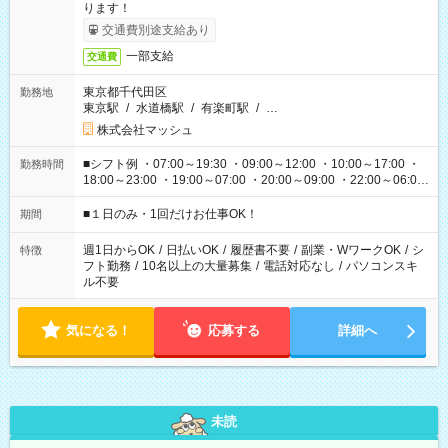
ります！
交通費別途支給あり
一部支給
交通費
東京都千代田区
勤務地
東京駅
/
水道橋駅
/
有楽町駅
/
…
株式会社マッシュ
■シフト例 ・07:00～19:30 ・09:00～12:00 ・10:00～17:00 ・
勤務時間
18:00～23:00 ・19:00～07:00 ・20:00～09:00 ・22:00～06:00
etc ★最短で3時間で5,120円のお仕事から 15時間で2万円近く稼
げるお仕事も！ ご希望のお時間に合わせてご紹介！ ※シフトは
■１日のみ・1回だけお仕事OK！
期間
現場によって異なります。 ※勿論、休憩時間はあるのでご安心
ください！
週1日からOK
/
日払いOK
/
履歴書不要
/
副業・WワークOK
/
シ
特徴
フト勤務
/
10名以上の大量募集
/
電話対応なし
/
パソコンスキ
ル不要
気になる！
応募する
詳細へ
未読