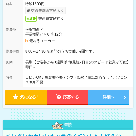
時給1600円
給与
交通費別途支給あり
交通費支給有り
交通費
横浜市西区
勤務地
平沼橋駅から徒歩12分
素材系メーカー
8:00～17:30 ※表記のうち実働8時間です。
勤務時間
長期【ご応募から1週間以内(最短2日目)のスピード就業が可能】
期間
即日～
日払いOK
/
履歴書不要
/
シフト勤務
/
電話対応なし
/
パソコン
特徴
スキル不要
気になる！
応募する
詳細へ
未読