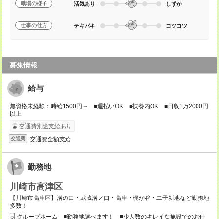
職場の様子
活気あり
しずか
仕事の仕方
テキパキ
コツコツ
募集情報
給与
無資格未経験：時給1500円～ ■週払いOK ■扶養内OK ■日収1万2000円
以上
交通費別途支給あり
交通費全額支給
交通費
勤務地
川崎市高津区
【川崎市高津区】溝の口・武蔵溝ノ口・高津・梶が谷・二子新地など勤務地
多数！
グループホーム ■勤務地選べます！ ■少人数のキレイな施設でのお仕