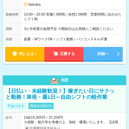
Valextra
10:00～20:00 実働7.5時間／休憩1.5時間 営業時間に合わせた
勤務時間
シフト制
3か月程度の短期予定 ※開始日はお気軽にご相談ください
期間
副業・WワークOK
/
シフト勤務
/
パソコンスキル不要
特徴
気になる！
応募する
詳細へ
未読
【日払い・未経験歓迎！】稼ぎたい日にサクッ
と勤務！単発・週1日～自由シフトの軽作業
アルバイト
職種未経験OK
日給10,305円～37,204円
給与
※経験・能力等を考慮の上、加給・優遇いたします。 【試用期
間】試用期間なし
交通費別途支給あり