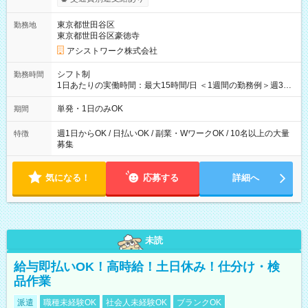
東京都世田谷区
勤務地
東京都世田谷区豪徳寺
アシストワーク株式会社
シフト制
勤務時間
1日あたりの実働時間：最大15時間/日 ＜1週間の勤務例＞週3回
勤務 勤務：月・水・金 休み：火・木・土・日 好きな時にお仕事
可能です！ ※1日あたりの最大実働時間は日勤、夜勤共に勤務し
単発・1日のみOK
期間
た時間になります。
週1日からOK / 日払いOK / 副業・WワークOK / 10名以上の大量
特徴
募集
気になる！
応募する
詳細へ
未読
給与即払いOK！高時給！土日休み！仕分け・検
品作業
派遣
職種未経験OK
社会人未経験OK
ブランクOK