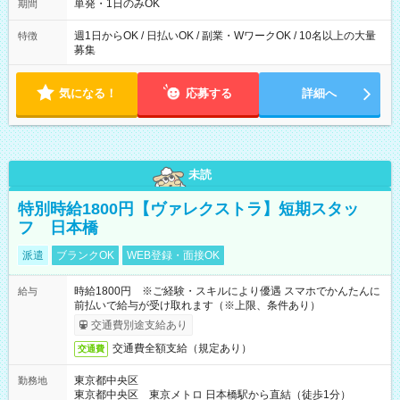
単発・1日のみOK
期間
週1日からOK / 日払いOK / 副業・WワークOK / 10名以上の大量
特徴
募集
気になる！
応募する
詳細へ
未読
特別時給1800円【ヴァレクストラ】短期スタッ
フ 日本橋
派遣
ブランクOK
WEB登録・面接OK
時給1800円 ※ご経験・スキルにより優遇 スマホでかんたんに
給与
前払いで給与が受け取れます（※上限、条件あり）
交通費別途支給あり
交通費全額支給（規定あり）
交通費
東京都中央区
勤務地
東京都中央区 東京メトロ 日本橋駅から直結（徒歩1分）