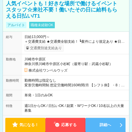
人気イベントも！好きな場所で働けるイベント
スタッフ☆来社不要！働いたその日に給料もら
える日払い/T1
アルバイト
職種未経験OK
日給13,000円～
給与
＋交通費支給 ★交通費全額支給！ ┗案件により規定あり ★日払
いOK！（規定あり） ┗働いたその日に現金GET♪ お仕事後はコ
交通費別途支給あり
ンビニATMから 日払い分を引き落とせます！ 【試用期間】試
用期間なし
川崎市中原区
勤務地
神奈川県川崎市中原区小杉町（最寄り駅：武蔵小杉駅）
株式会社ワンベルウッズ
勤務時間は指定なし
勤務時間
変形労働時間制 想定労働時間160時間/月 【シフト例】 ・8：00
～21：00
単発・1日のみOK
期間
週1日からOK / 日払いOK / 副業・WワークOK / 10名以上の大量
特徴
募集
気になる！
応募する
詳細へ