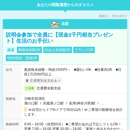
あなたの閲覧履歴からのオススメ
掲載日：2026.08.07
未読
説明会参加で全員に【現金2千円相当プレゼン
ト】生活のお手伝い
派遣
職種未経験OK
社会人未経験OK
ブランクOK
WEB登録・面接OK
無資格未経験：時給1500円～ ■週払いOK ■扶養内OK ■日
給与
収1万2000円以上
交通費別途支給あり
交通費全額支給
交通費
川崎市高津区
勤務地
溝の口駅
/
武蔵溝ノ口駅
/
高津(神奈川県)駅
/
…
≪自宅からドアtoドアで30分以内！≫ご希望の勤務地を紹介
します。
9:00～18:00（休憩60分） ■ご希望があれば下記シフトもOK！
勤務時間
早番 7:00～16:00 遅番 10:00～19:00 「家族と休みを合わせた