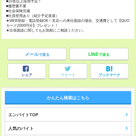
■10名以上採用予定！
■履歴書不要
■社会保険完備
■社員登用あり（紹介予定派遣）
★WEB登録・電話登録OK！支店への来社面談の場合、交通費として【QUO
カード2000円分】プレゼント！
★出張面談に関してもお気軽にご相談ください。
メール
LINE
で送る
で送る
シェア
ツイート
ブックマーク
かんたん検索はこちら
エンバイトTOP
人気のバイト