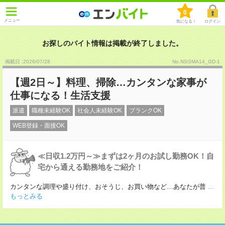
0
メニュー
気になる！
ログイン
お探しのバイト情報は掲載が終了しました。
掲載日 :2026
/
07
/
28
No.NSGMA14_GD-1
【週2日～】料理、掃除…カンタンな家事が
仕事になる！生活支援
派遣
職種未経験OK
社会人未経験OK
ブランクOK
WEB登録・面接OK
≪日収1.2万円～≫まずは2ヶ月のお試し勤務OK！自
宅から通える勤務地をご紹介！
カンタンな調理や盛り付け、おそうじ、お買い物など…あなたが普
...
もっとみる