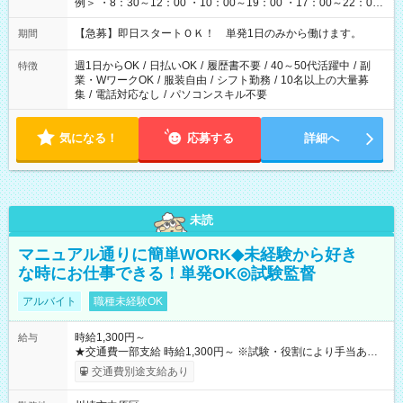
例＞ ・8：30～12：00 ・10：00～19：00 ・17：00～22：00
・13：00～22：00 ・22：00～翌6：00 など
【急募】即日スタートＯＫ！ 単発1日のみから働けます。
期間
週1日からOK
/
日払いOK
/
履歴書不要
/
40～50代活躍中
/
副
特徴
業・WワークOK
/
服装自由
/
シフト勤務
/
10名以上の大量募
集
/
電話対応なし
/
パソコンスキル不要
気になる！
応募する
詳細へ
未読
マニュアル通りに簡単WORK◆未経験から好き
な時にお仕事できる！単発OK◎試験監督
アルバイト
職種未経験OK
時給1,300円～
給与
★交通費一部支給 時給1,300円～ ※試験・役割により手当あり
※勤務回数により昇給あり 【即給（前払い）オプションあ
交通費別途支給あり
り！】 希望される場合、勤務から1週間ほどで給与の一部を受け
取れます。 ※手数料418円がかかります。 【過去試験日の収入