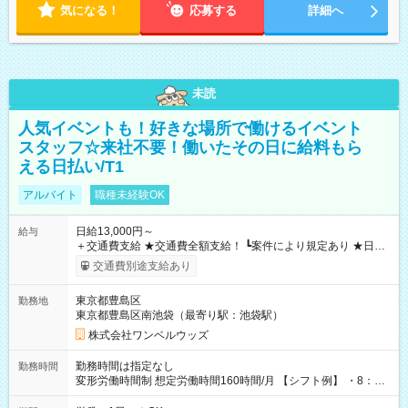
気になる！
応募する
詳細へ
未読
人気イベントも！好きな場所で働けるイベント
スタッフ☆来社不要！働いたその日に給料もら
える日払い/T1
アルバイト
職種未経験OK
日給13,000円～
給与
＋交通費支給 ★交通費全額支給！ ┗案件により規定あり ★日払
いOK！（規定あり） ┗働いたその日に現金GET♪ お仕事後はコ
交通費別途支給あり
ンビニATMから 日払い分を引き落とせます！ 【試用期間】試
用期間なし
東京都豊島区
勤務地
東京都豊島区南池袋（最寄り駅：池袋駅）
株式会社ワンベルウッズ
勤務時間は指定なし
勤務時間
変形労働時間制 想定労働時間160時間/月 【シフト例】 ・8：00
～21：00