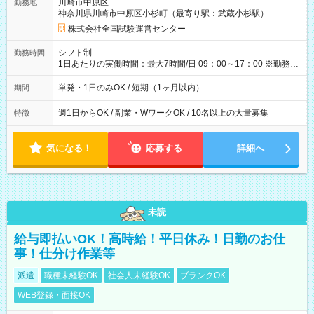
川崎市中原区
勤務地
例】 ・河合塾模擬試験 8:30～17:30（休憩1時間） 時給1,300円
神奈川県川崎市中原区小杉町（最寄り駅：武蔵小杉駅）
×8時間＝日収10,400円＋交通費 ※当日の役割により時給＋100
円の場合あり ・国家試験 7:00～13:30（休憩なし） 時給1,300
株式会社全国試験運営センター
円（役割手当＋100円）×6時間＝日収8,400円＋交通費 【試用期
間】試用期間なし
シフト制
勤務時間
1日あたりの実働時間：最大7時間/日 09：00～17：00 ※勤務時
間は 試験により異なります。
単発・1日のみOK / 短期（1ヶ月以内）
期間
週1日からOK / 副業・WワークOK / 10名以上の大量募集
特徴
気になる！
応募する
詳細へ
未読
給与即払いOK！高時給！平日休み！日勤のお仕
事！仕分け作業等
派遣
職種未経験OK
社会人未経験OK
ブランクOK
WEB登録・面接OK