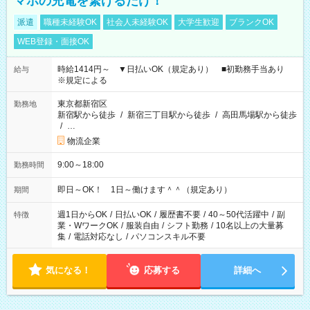
マホの充電を繋げるだけ！
派遣
職種未経験OK
社会人未経験OK
大学生歓迎
ブランクOK
WEB登録・面接OK
時給1414円～ ▼日払いOK（規定あり） ■初勤務手当あり
給与
※規定による
東京都新宿区
勤務地
新宿駅から徒歩
/
新宿三丁目駅から徒歩
/
高田馬場駅から徒歩
/
…
物流企業
9:00～18:00
勤務時間
即日～OK！ 1日～働けます＾＾（規定あり）
期間
週1日からOK
/
日払いOK
/
履歴書不要
/
40～50代活躍中
/
副
特徴
業・WワークOK
/
服装自由
/
シフト勤務
/
10名以上の大量募
集
/
電話対応なし
/
パソコンスキル不要
気になる！
応募する
詳細へ