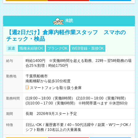
未読
【週2日だけ】倉庫内軽作業スタッフ スマホの
チェック・検品
派遣
職種未経験OK
ブランクOK
WEB登録・面接OK
時給1400円 ※実働8時間を超える勤務、22時～翌5時勤務の場
給与
合25％割増：時給1750円
千葉県船橋市
勤務地
南船橋駅から徒歩10分程度
スマートフォンを取り扱う倉庫
(1)9:00～18:00（実働8時間） (2)10:00～18:00（実働7時間）
勤務時間
(3)10:00～17:00（実働6時間） ※時間帯選べます ※休憩60分
長期 2026年9月スタート予定
期間
日払いOK
/
履歴書不要
/
40～50代活躍中
/
副業・WワークOK
/
特徴
シフト勤務
/
10名以上の大量募集