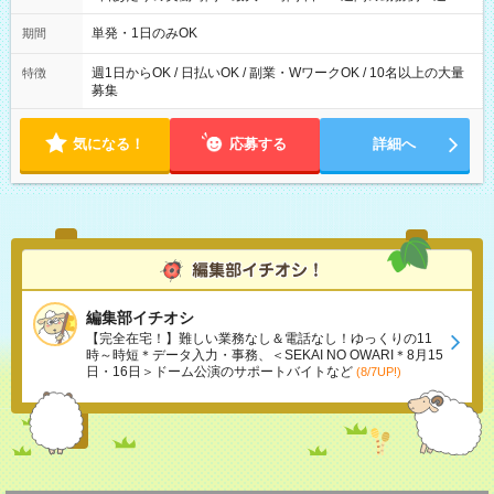
勤務 勤務：月・水・金 休み：火・木・土・日 好きな時にお仕事
可能です！ ※1日あたりの最大実働時間は日勤、夜勤共に勤務し
単発・1日のみOK
期間
た時間になります。
週1日からOK / 日払いOK / 副業・WワークOK / 10名以上の大量
特徴
募集
気になる！
応募する
詳細へ
編集部イチオシ
【完全在宅！】難しい業務なし＆電話なし！ゆっくりの11
時～時短＊データ入力・事務、＜SEKAI NO OWARI＊8月15
日・16日＞ドーム公演のサポートバイトなど
(8/7UP!)