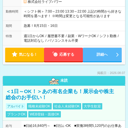
株式会社ライブパワー
＜シフト例＞ 7:00～23:00 13:30～22:00 上記の時間から好きな
勤務時間
時間を選べます！ ※時間は変更となる可能性があります
急募！8月15日・16日
期間
週1日からOK
/
履歴書不要
/
副業・WワークOK
/
シフト勤務
/
特徴
電話対応なし
/
パソコンスキル不要
気になる！
応募する
詳細へ
掲載日：2026.08.07
未読
＜1日～OK！＞あの有名企業も！展示会や株主
総会のお手伝い！
アルバイト
職種未経験OK
社会人未経験OK
大学生歓迎
ブランクOK
WEB登録・面接OK
■日給16,840円～ ■日払いOK ■実働3時間5,120円のお仕事あ
給与