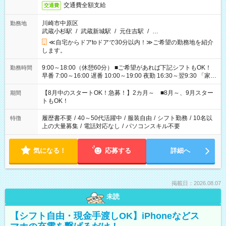
交通費全額支給
交通費
川崎市中原区
勤務地
武蔵小杉駅
/
武蔵新城駅
/
元住吉駅
/
…
≪自宅からドアtoドアで30分以内！≫ご希望の勤務地を紹介
します。
9:00～18:00（休憩60分） ■ご希望があれば下記シフトもOK！
勤務時間
早番 7:00～16:00 遅番 10:00～19:00 夜勤 16:30～翌9:30 「家族
と休みを合わせたい」 「余裕を持って夕飯の準備がしたい」
「できれば残業はしたくない」 など、ご希望を教えてください
【8月中のスタートOK！急募！】2カ月～ ■8月～、9月スター
期間
ね。 ※Wワーク希望の方へ 今ご覧のお仕事で希望する勤務時間
トもOK！
と、もう1つのお仕事の勤務時間。 合計で週40時間を超える場
合は応募できません。
履歴書不要
/
40～50代活躍中
/
服装自由
/
シフト勤務
/
10名以
特徴
上の大量募集
/
電話対応なし
/
パソコンスキル不要
気になる！
応募する
詳細へ
掲載日：2026.08.07
未読
【シフト自由・現金手渡しOK】iPhoneなどス