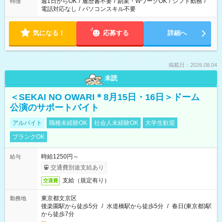
週1日からOK
/
履歴書不要
/
副業・WワークOK
/
シフト勤務
/
特徴
電話対応なし
/
パソコンスキル不要
気になる！
応募する
詳細へ
掲載日：2026.08.04
未読
＜SEKAI NO OWARI＊8月15日・16日＞ドーム
公演のサポートバイト
アルバイト
職種未経験OK
社会人未経験OK
大学生歓迎
ブランクOK
時給1250円～
給与
交通費別途支給あり
支給（規定有り）
交通費
東京都文京区
勤務地
後楽園駅から徒歩5分
/
水道橋駅から徒歩5分
/
春日(東京都)駅
から徒歩7分