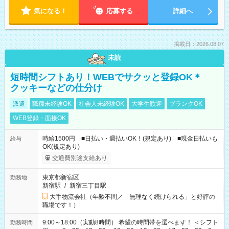
気になる！
応募する
詳細へ
掲載日：2026.08.07
未読
短時間シフトあり！WEBでサクッと登録OK＊
クッキーなどの仕分け
派遣
職種未経験OK
社会人未経験OK
大学生歓迎
ブランクOK
WEB登録・面接OK
時給1500円 ■日払い・週払いOK！(規定あり) ■現金日払いも
給与
OK(規定あり)
交通費別途支給あり
東京都新宿区
勤務地
新宿駅
/
新宿三丁目駅
大手物流会社（年齢不問／「無理なく続けられる」と好評の
職場です！）
9:00～18:00（実動8時間） 希望の時間帯を選べます！ ＜シフト
勤務時間