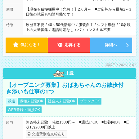
い」 「余裕を持って夕飯の準備がしたい」 「できれば残業はし
たくない」 など、ご希望を教えてくださいね。 ※Wワーク希望
【現在も積極採用中！急募！】2カ月～ ■ご応募から最短2～3
期間
の方へ 今ご覧のお仕事で希望する勤務時間と、もう1つのお仕事
日後の就業も相談可能です！
の勤務時間。 合計で週40時間を超える場合は応募できません。
履歴書不要
/
40～50代活躍中
/
服装自由
/
シフト勤務
/
10名以
特徴
上の大量募集
/
電話対応なし
/
パソコンスキル不要
気になる！
応募する
詳細へ
掲載日：2026.08.07
未読
【オープニング募集】おばあちゃんのお散歩付
き添いも仕事の1つ
派遣
職種未経験OK
社会人未経験OK
ブランクOK
WEB登録・面接OK
無資格未経験：時給1500円～ ■週払いOK ■扶養内OK ■日
給与
収1万2000円以上
交通費別途支給あり