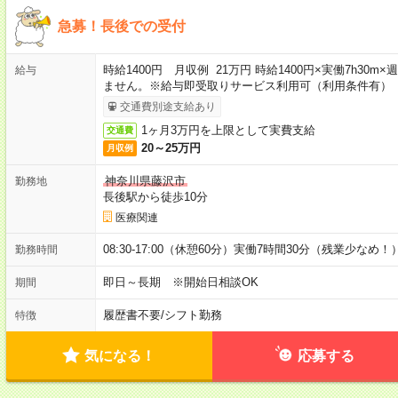
急募！長後での受付
時給1400円 月収例 21万円 時給1400円×実働7h30
給与
ません。※給与即受取りサービス利用可（利用条件有）
交通費別途支給あり
1ヶ月3万円を上限として実費支給
交通費
20～25万円
月収例
神奈川県藤沢市
勤務地
長後駅から徒歩10分
医療関連
08:30-17:00（休憩60分）実働7時間30分（残業少なめ！
勤務時間
即日～長期 ※開始日相談OK
期間
履歴書不要
/
シフト勤務
特徴
気になる！
応募する