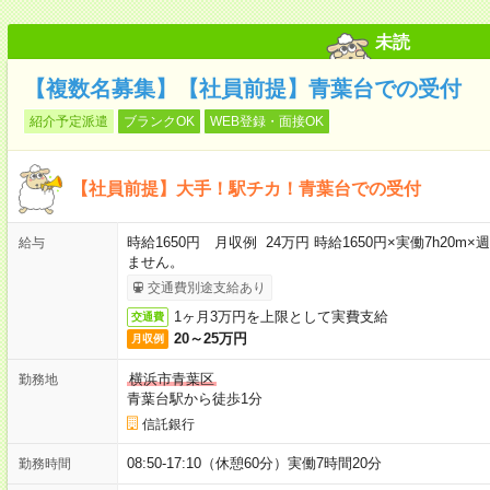
未読
【複数名募集】【社員前提】青葉台での受付
紹介予定派遣
ブランクOK
WEB登録・面接OK
【社員前提】大手！駅チカ！青葉台での受付
時給1650円 月収例 24万円 時給1650円×実働7h20
給与
ません。
交通費別途支給あり
1ヶ月3万円を上限として実費支給
交通費
20～25万円
月収例
横浜市青葉区
勤務地
青葉台駅から徒歩1分
信託銀行
08:50-17:10（休憩60分）実働7時間20分
勤務時間