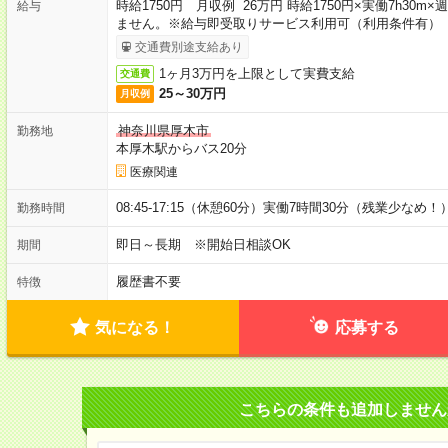
時給1750円 月収例 26万円 時給1750円×実働7h30
給与
ません。※給与即受取りサービス利用可（利用条件有）
交通費別途支給あり
1ヶ月3万円を上限として実費支給
交通費
25～30万円
月収例
神奈川県厚木市
勤務地
本厚木駅からバス20分
医療関連
08:45-17:15（休憩60分）実働7時間30分（残業少なめ！
勤務時間
即日～長期 ※開始日相談OK
期間
履歴書不要
特徴
気になる！
応募する
こちらの条件も追加しません