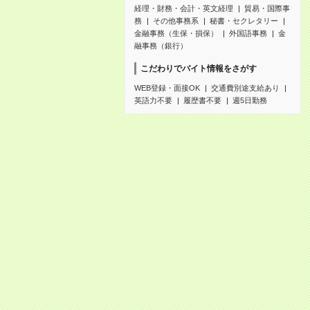
経理・財務・会計・英文経理
貿易・国際事
務
その他事務系
秘書・セクレタリー
金融事務（生保・損保）
外国語事務
金
融事務（銀行）
こだわりでバイト情報をさがす
WEB登録・面接OK
交通費別途支給あり
英語力不要
履歴書不要
週5日勤務