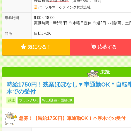
神奈川県
川崎市幸区
（最寄り駅：川崎）
パーソルマーケティング株式会社
9:00～18:00
勤務時間
実働時間：8時間/日 ※水曜日定休 ※週2日～相談可、
日払いOK
特徴
気になる！
応募する
未読
時給1750円！残業ほぼなし▼車通勤OK＊自転
木での受付
派遣
ブランクOK
WEB登録・面接OK
急募！【時給1750円】車通勤OK！本厚木での受付