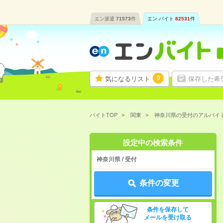
エン派遣
71573
件
エン バイト
82531
件
0
気になるリスト
保存した希
バイトTOP
関東
神奈川県の受付のアルバイ
設定中の検索条件
神奈川県 / 受付
条件の変更
条件を保存して
メールを受け取る