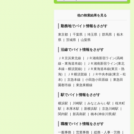
他の検索結果を見る
勤務地でバイト情報をさがす
東京都
千葉県
埼玉県
群馬県
栃木
県
茨城県
山梨県
沿線でバイト情報をさがす
ＪＲ京浜東北線
ＪＲ湘南新宿ライン(高崎
線－東海道本線)
ＪＲ湘南新宿ライン(東北
本線－横須賀線)
ＪＲ東海道本線(東京－熱
海)
ＪＲ横須賀線
ＪＲ中央本線(東京－松
本)
京急本線
小田急小田原線
東急田
園都市線
東急東横線
駅でバイト情報をさがす
横浜駅
川崎駅
みなとみらい駅
桜木町
駅
本厚木駅
新横浜駅
京急川崎駅
関内駅
新高島駅
橋本(神奈川県)駅
職種でバイト情報をさがす
一般事務
営業事務
総務・人事・労務