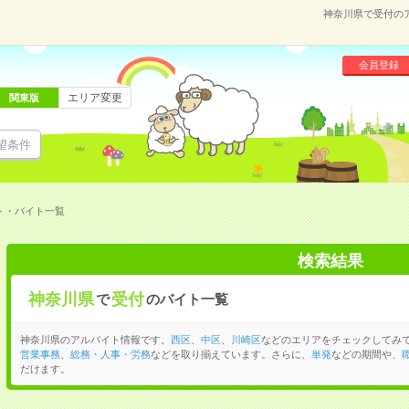
神奈川県で受付の
会員登録
エリア変更
関東版
望条件
ト・バイト一覧
検索結果
神奈川県
受付
で
のバイト一覧
神奈川県のアルバイト情報です。
西区
、
中区
、
川崎区
などのエリアをチェックしてみ
営業事務
、
総務・人事・労務
などを取り揃えています。さらに、
単発
などの期間や、
だけます。