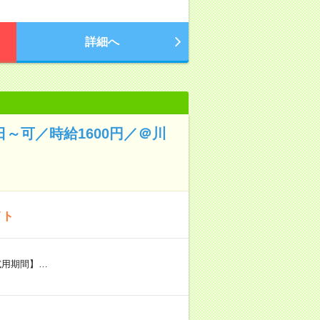
詳細へ
日～可／時給1600円／＠川
イト
【試用期間】…