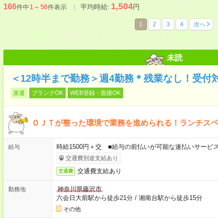
1,504
166
平均時給:
円
件中
1
～
50
件表示
1
2
3
4
次へ
未読
＜12時半まで勤務＞週4勤務＊残業なし！受付
派遣
ブランクOK
WEB登録・面接OK
ＯＪＴが整った環境で業務を進められる！ランチス
時給1500円＋交 ■給与の前払いが可能な速払いサービ
給与
交通費別途支給あり
交通費支給あり
交通費
神奈川県藤沢市
勤務地
六会日大前駅から徒歩21分
/
湘南台駅から徒歩15分
その他