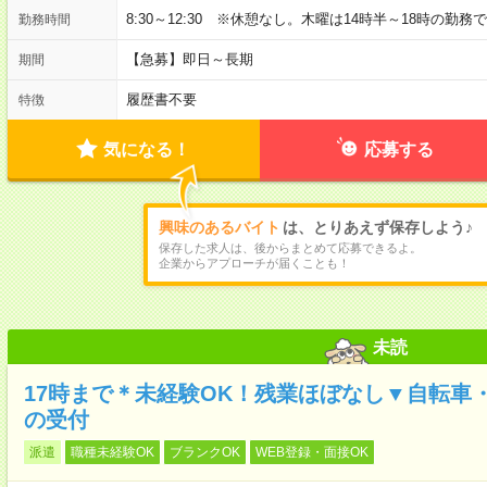
8:30～12:30 ※休憩なし。木曜は14時半～18時の勤務
勤務時間
【急募】即日～長期
期間
履歴書不要
特徴
気になる！
応募する
興味のあるバイト
は、とりあえず保存しよう♪
保存した求人は、後からまとめて応募できるよ。
企業からアプローチが届くことも！
未読
17時まで＊未経験OK！残業ほぼなし▼自転車
の受付
派遣
職種未経験OK
ブランクOK
WEB登録・面接OK