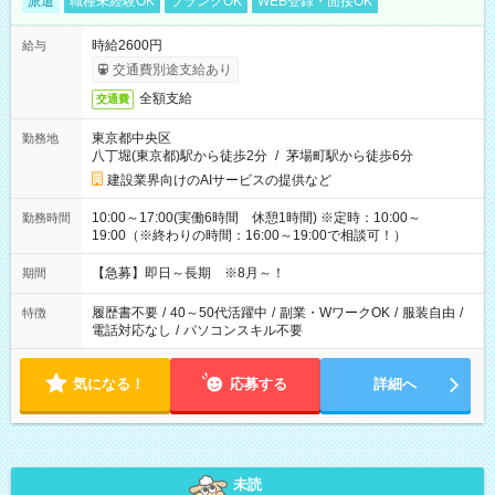
派遣
職種未経験OK
ブランクOK
WEB登録・面接OK
時給2600円
給与
交通費別途支給あり
全額支給
交通費
東京都中央区
勤務地
八丁堀(東京都)駅から徒歩2分
/
茅場町駅から徒歩6分
建設業界向けのAIサービスの提供など
10:00～17:00(実働6時間 休憩1時間) ※定時：10:00～
勤務時間
19:00（※終わりの時間：16:00～19:00で相談可！）
【急募】即日～長期 ※8月～！
期間
履歴書不要
/
40～50代活躍中
/
副業・WワークOK
/
服装自由
/
特徴
電話対応なし
/
パソコンスキル不要
気になる！
応募する
詳細へ
未読