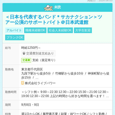
掲載日：2026.08.03
未読
＜日本を代表するバンド＊サカナクション＞ツ
アー公演のサポートバイト＠日本武道館
アルバイト
職種未経験OK
社会人未経験OK
大学生歓迎
ブランクOK
時給1250円～
給与
交通費別途支給あり
支給（規定有り）
交通費
東京都千代田区
勤務地
九段下駅から徒歩5分
/
竹橋駅から徒歩10分
/
神保町駅から徒
歩15分
/
…
株式会社ライブパワー
＜シフト例＞ 9:00～22:30 12:30～22:00 15:30～21:00 12:30～
勤務時間
19:00 12:30～22:00 上記の時間から好きな時間を選べます！ ※
時間は変更となる可能性があります
9月8日・9日
期間
週1日からOK
/
履歴書不要
/
副業・WワークOK
/
シフト勤務
/
特徴