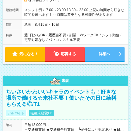
株式会社ライブパワー
＜シフト例＞ 7:00～23:00 13:30～22:00 上記の時間から好きな
勤務時間
時間を選べます！ ※時間は変更となる可能性があります
急募！8月15日・16日
期間
週1日からOK
/
履歴書不要
/
副業・WワークOK
/
シフト勤務
/
特徴
電話対応なし
/
パソコンスキル不要
気になる！
応募する
詳細へ
未読
ちいさいかわいいキャラのイベントも！好きな
場所で働ける☆来社不要！働いたその日に給料
もらえる◎/T1
アルバイト
職種未経験OK
日給13,000円～
給与
＋交通費支給 ★交通費全額支給！ ┗案件により規定あり ★日払