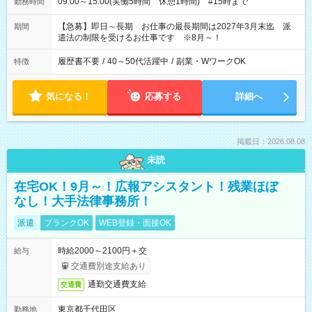
09:00～15:00(実働5時間 休憩1時間) #15時まで
勤務時間
【急募】即日～長期 お仕事の最長期間は2027年3月末迄 派
期間
遣法の制限を受けるお仕事です ※8月～！
履歴書不要
/
40～50代活躍中
/
副業・WワークOK
特徴
気になる！
応募する
詳細へ
掲載日：2026.08.08
未読
在宅OK！9月～！広報アシスタント！残業ほぼ
なし！大手法律事務所！
派遣
ブランクOK
WEB登録・面接OK
時給2000～2100円＋交
給与
交通費別途支給あり
通勤交通費支給
交通費
東京都千代田区
勤務地