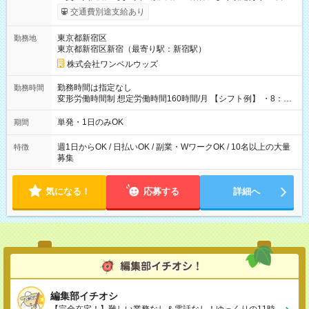
いOK！（規定あり） ┗働いたその日に現金GET♪ お仕事後はコ
交通費別途支給あり
ンビニATMから 日払い分を引き落とせます！ 【試用期間】試
用期間なし
東京都新宿区
勤務地
東京都新宿区新宿（最寄り駅：新宿駅）
株式会社ワンベルウッズ
勤務時間は指定なし
勤務時間
変形労働時間制 想定労働時間160時間/月 【シフト例】 ・8：00
～21：00
単発・1日のみOK
期間
週1日からOK / 日払いOK / 副業・WワークOK / 10名以上の大量
特徴
募集
気になる！
応募する
詳細へ
編集部イチオシ