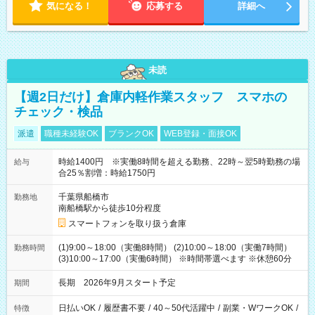
気になる！
応募する
詳細へ
未読
【週2日だけ】倉庫内軽作業スタッフ スマホの
チェック・検品
派遣
職種未経験OK
ブランクOK
WEB登録・面接OK
時給1400円 ※実働8時間を超える勤務、22時～翌5時勤務の場
給与
合25％割増：時給1750円
千葉県船橋市
勤務地
南船橋駅から徒歩10分程度
スマートフォンを取り扱う倉庫
(1)9:00～18:00（実働8時間） (2)10:00～18:00（実働7時間）
勤務時間
(3)10:00～17:00（実働6時間） ※時間帯選べます ※休憩60分
長期 2026年9月スタート予定
期間
日払いOK
/
履歴書不要
/
40～50代活躍中
/
副業・WワークOK
/
特徴