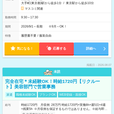
大手町(東京都)駅から徒歩1分
/
東京駅から徒歩10分
マスコミ関連
9:30～17:30
勤務時間
2026/9/1～長期 ※9月～OK！
期間
履歴書不要
/
服装自由
特徴
気になる！
応募する
詳細へ
掲載日：2026.08.07
未読
完全在宅＊未経験OK！時給1720円【リクルー
ト】美容部門で営業事務
派遣
職種未経験OK
ブランクOK
WEB登録・面接OK
時給1720円 月収例 28万円 時給1720円×実働8h×週5日×4週
給与
+残業5h ※月収例を保証するものではありません。※給与即受
取りサービス利用可（利用条件有）