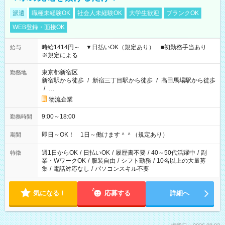
派遣
職種未経験OK
社会人未経験OK
大学生歓迎
ブランクOK
WEB登録・面接OK
時給1414円～ ▼日払いOK（規定あり） ■初勤務手当あり
給与
※規定による
東京都新宿区
勤務地
新宿駅から徒歩
/
新宿三丁目駅から徒歩
/
高田馬場駅から徒歩
/
…
物流企業
9:00～18:00
勤務時間
即日～OK！ 1日～働けます＾＾（規定あり）
期間
週1日からOK
/
日払いOK
/
履歴書不要
/
40～50代活躍中
/
副
特徴
業・WワークOK
/
服装自由
/
シフト勤務
/
10名以上の大量募
集
/
電話対応なし
/
パソコンスキル不要
気になる！
応募する
詳細へ