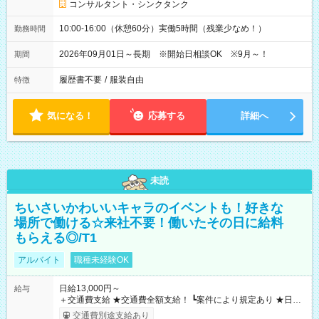
コンサルタント・シンクタンク
10:00-16:00（休憩60分）実働5時間（残業少なめ！）
勤務時間
2026年09月01日～長期 ※開始日相談OK ※9月～！
期間
履歴書不要
/
服装自由
特徴
気になる！
応募する
詳細へ
未読
ちいさいかわいいキャラのイベントも！好きな
場所で働ける☆来社不要！働いたその日に給料
もらえる◎/T1
アルバイト
職種未経験OK
日給13,000円～
給与
＋交通費支給 ★交通費全額支給！ ┗案件により規定あり ★日払
いOK！（規定あり） ┗働いたその日に現金GET♪ お仕事後はコ
交通費別途支給あり