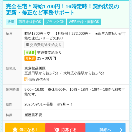
完全在宅＊時給1700円！16時定時！契約状況の
更新・修正など事務サポート
派遣
職種未経験OK
ブランクOK
WEB登録・面接OK
時給1700円＋交 【月収例】272,000円～ ■給与の前払いが可
給与
能な速払いサービスあり
交通費別途支給あり
交通費支給あり
交通費
25～30万円
月収例
東京都品川区
勤務地
五反田駅から徒歩7分
/
大崎広小路駅から徒歩5分
情報通信会社
9:00～16:00 ※休憩60分。10時～18時・10時～19時も相談可
勤務時間
能です。
2026/09/01～長期 ※9月～！
期間
履歴書不要
特徴
気になる！
応募する
詳細へ