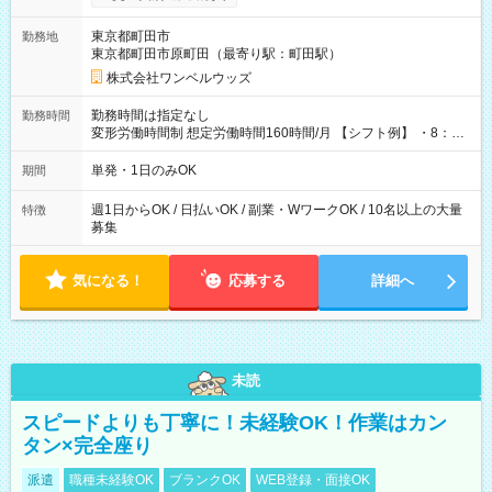
ンビニATMから 日払い分を引き落とせます！ 【試用期間】試
用期間なし
東京都町田市
勤務地
東京都町田市原町田（最寄り駅：町田駅）
株式会社ワンベルウッズ
勤務時間は指定なし
勤務時間
変形労働時間制 想定労働時間160時間/月 【シフト例】 ・8：00
～21：00
単発・1日のみOK
期間
週1日からOK / 日払いOK / 副業・WワークOK / 10名以上の大量
特徴
募集
気になる！
応募する
詳細へ
未読
スピードよりも丁寧に！未経験OK！作業はカン
タン×完全座り
派遣
職種未経験OK
ブランクOK
WEB登録・面接OK