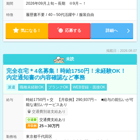
2026年09月上旬～長期 ※9月～！
期間
履歴書不要
/
40～50代活躍中
/
服装自由
特徴
気になる！
応募する
詳細へ
掲載日：2026.08.07
未読
完全在宅＊4名募集！時給1750円！未経験OK！
内定通知書の内容確認など事務
派遣
職種未経験OK
ブランクOK
WEB登録・面接OK
時給1750円＋交 【月収例】290,937円～ ■給与の前払いが可
給与
能な速払いサービスあり
交通費別途支給あり
交通費支給あり
交通費
25～30万円
月収例
東京都千代田区
勤務地