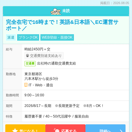
掲載日：2026.08.05
未読
完全在宅で16時まで！英語&日本語＼EC運営サ
ポート／
派遣
ブランクOK
WEB登録・面接OK
時給2450円＋交
給与
交通費別途支給あり
出社時の通勤交通費支給
交通費
東京都港区
勤務地
六本木駅から徒歩3分
IT・Web・通信
9:00～16:00
勤務時間
2026/8/17～長期 ※長期更新予定 ※8月～OK！
期間
履歴書不要
/
40～50代活躍中
/
服装自由
特徴
気になる！
応募する
詳細へ