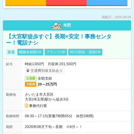
掲載日：2026.08.06
未読
【大宮駅徒歩すぐ】長期×安定！事務センタ
ー！電話ナシ
派遣
職種未経験OK
ブランクOK
WEB登録・面接OK
時給1300円 月収例 201,500円
給与
交通費別途支給あり
全額支給
交通費
20～25万円
月収例
さいたま市大宮区
勤務地
大宮(埼玉県)駅から徒歩3分
事務代行業
08:30～17:15(実働7時間45分 休憩1時間)
勤務時間
2026年08月下旬～長期 ※8月～！
期間