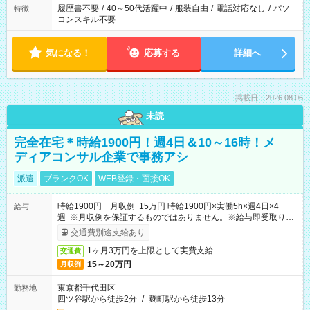
履歴書不要
/
40～50代活躍中
/
服装自由
/
電話対応なし
/
パソ
特徴
コンスキル不要
気になる！
応募する
詳細へ
掲載日：2026.08.06
未読
完全在宅＊時給1900円！週4日＆10～16時！メ
ディアコンサル企業で事務アシ
派遣
ブランクOK
WEB登録・面接OK
時給1900円 月収例 15万円 時給1900円×実働5h×週4日×4
給与
週 ※月収例を保証するものではありません。※給与即受取りサ
ービス利用可（利用条件有）
交通費別途支給あり
1ヶ月3万円を上限として実費支給
交通費
15～20万円
月収例
東京都千代田区
勤務地
四ツ谷駅から徒歩2分
/
麹町駅から徒歩13分