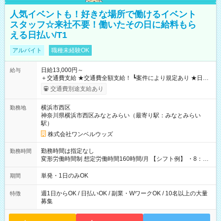
人気イベントも！好きな場所で働けるイベント
スタッフ☆来社不要！働いたその日に給料もら
える日払い/T1
アルバイト
職種未経験OK
日給13,000円～
給与
＋交通費支給 ★交通費全額支給！ ┗案件により規定あり ★日払
いOK！（規定あり） ┗働いたその日に現金GET♪ お仕事後はコ
交通費別途支給あり
ンビニATMから 日払い分を引き落とせます！ 【試用期間】試
用期間なし
横浜市西区
勤務地
神奈川県横浜市西区みなとみらい（最寄り駅：みなとみらい
駅）
株式会社ワンベルウッズ
勤務時間は指定なし
勤務時間
変形労働時間制 想定労働時間160時間/月 【シフト例】 ・8：00
～21：00
単発・1日のみOK
期間
週1日からOK / 日払いOK / 副業・WワークOK / 10名以上の大量
特徴
募集