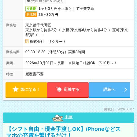
交通費別途支給あり
1ヶ月3万円を上限として実費支給
交通費
25～30万円
月収例
東京都千代田区
勤務地
東京駅から徒歩2分
/
京橋(東京都)駅から徒歩4分
/
宝町(東京
都)駅
/
…
株式会社 リクルート
09:30-18:30（休憩60分）実働8時間
勤務時間
2026年10月01日～長期 ※開始日相談OK ※10月～！
期間
履歴書不要
特徴
気になる！
応募する
詳細へ
掲載日：2026.08.07
未読
【シフト自由・現金手渡しOK】iPhoneなどス
マホの充電を繋げるだけ！