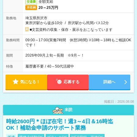
全額支給
交通費
20～25万円
月収例
埼玉県所沢市
勤務地
東所沢駅から徒歩10分
/
所沢駅から民間バス12分
■文芸資料の収集・保存・展示をおこなっています
09:00～17:00(実働7時間 休憩1時間) ※10時～18時もご相談OK
勤務時間
です！
2026年09月上旬～長期 ※9月～！
期間
履歴書不要
/
40～50代活躍中
特徴
気になる！
応募する
詳細へ
掲載日：2026.08.08
未読
時給2600円＊ほぼ在宅！週3～4日＆16時迄
OK！補助金申請のサポート業務