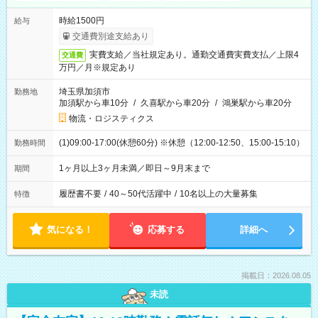
時給1500円
給与
交通費別途支給あり
実費支給／当社規定あり。通勤交通費実費支払／上限4
交通費
万円／月※規定あり
埼玉県加須市
勤務地
加須駅から車10分
/
久喜駅から車20分
/
鴻巣駅から車20分
物流・ロジスティクス
(1)09:00-17:00(休憩60分) ※休憩（12:00-12:50、15:00-15:10）
勤務時間
1ヶ月以上3ヶ月未満／即日～9月末まで
期間
履歴書不要
/
40～50代活躍中
/
10名以上の大量募集
特徴
気になる！
応募する
詳細へ
掲載日：2026.08.05
未読