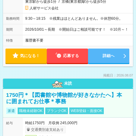
東京駅から徒歩1分
/
京橋(東京都)駅から徒歩5分
人材サービス会社
9:30～18:15 ※残業はほとんどありません。※休憩60分。
勤務時間
2026/10/01～長期 ※開始日はご相談可能です！ ※10月～！
期間
履歴書不要
特徴
気になる！
応募する
詳細へ
掲載日：2026.08.07
未読
1750円＊【図書館や博物館が好きなかたへ】本
に囲まれてお仕事＊事務
派遣
職種未経験OK
ブランクOK
WEB登録・面接OK
時給1750円 月収例 245,000円
給与
交通費別途支給あり