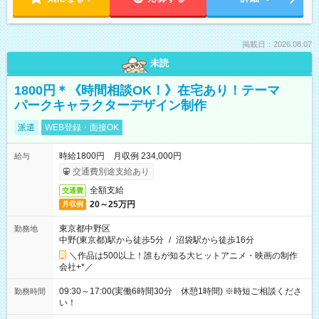
掲載日：2026.08.07
未読
1800円＊《時間相談OK！》在宅あり！テーマ
パークキャラクターデザイン制作
派遣
WEB登録・面接OK
時給1800円 月収例 234,000円
給与
交通費別途支給あり
全額支給
交通費
20～25万円
月収例
東京都中野区
勤務地
中野(東京都)駅から徒歩5分
/
沼袋駅から徒歩16分
＼作品は500以上！誰もが知る大ヒットアニメ・映画の制作
会社+*／
09:30～17:00(実働6時間30分 休憩1時間) ※時短ご相談くださ
勤務時間
い！