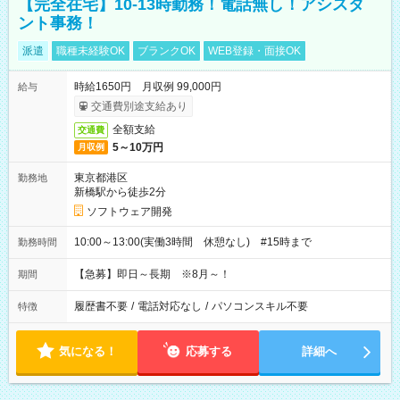
【完全在宅】10-13時勤務！電話無し！アシスタ
ント事務！
派遣
職種未経験OK
ブランクOK
WEB登録・面接OK
時給1650円 月収例 99,000円
給与
交通費別途支給あり
全額支給
交通費
5～10万円
月収例
東京都港区
勤務地
新橋駅から徒歩2分
ソフトウェア開発
10:00～13:00(実働3時間 休憩なし) #15時まで
勤務時間
【急募】即日～長期 ※8月～！
期間
履歴書不要
/
電話対応なし
/
パソコンスキル不要
特徴
気になる！
応募する
詳細へ