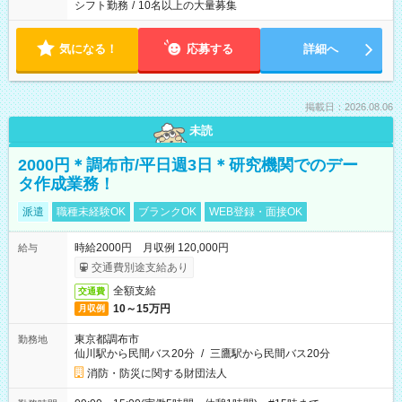
シフト勤務
/
10名以上の大量募集
気になる！
応募する
詳細へ
掲載日：2026.08.06
未読
2000円＊調布市/平日週3日＊研究機関でのデー
タ作成業務！
派遣
職種未経験OK
ブランクOK
WEB登録・面接OK
時給2000円 月収例 120,000円
給与
交通費別途支給あり
全額支給
交通費
10～15万円
月収例
東京都調布市
勤務地
仙川駅から民間バス20分
/
三鷹駅から民間バス20分
消防・防災に関する財団法人