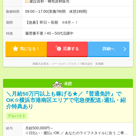
建設資材・梱包資材販売
09:00～17:00(実働7時間 休憩1時間)
勤務時間
【急募】即日～長期 ※8月～！
期間
履歴書不要
/
40～50代活躍中
特徴
気になる！
応募する
詳細へ
掲載元企業名
パーソルテンプスタッフ株式会社 首都圏
未読
＼月給50万円以上も稼げる★／『普通免許』で
OK☆横浜市港南区エリアで宅急便配送♪週払・紹
介特典あり
アルバイト
月給500,000円～
給与
☆日払い・週払いOK ／ あなたのライフスタイルに合う ご希望