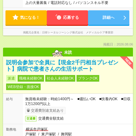
上の大量募集
/
電話対応なし
/
パソコンスキル不要
気になる！
応募する
詳細へ
掲載元企業名
日研トータルソーシング株式会社 メディカルケア事業部
掲載日：2026.08.06
未読
NEW
説明会参加で全員に【現金2千円相当プレゼン
ト】病院で患者さんの生活サポート
派遣
職種未経験OK
社会人未経験OK
ブランクOK
WEB登録・面接OK
無資格未経験：時給1400円～ ■週払いOK ■扶養内OK ■日収
給与
1万1200円以上
交通費別途支給あり
交通費全額支給
交通費
横浜市戸塚区
勤務地
戸塚駅
/
東戸塚駅
/
舞岡駅