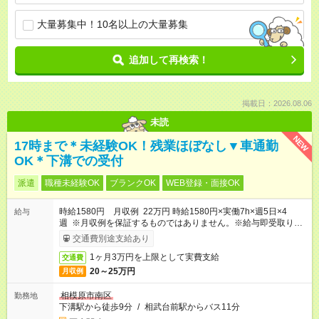
大量募集中！10名以上の大量募集
追加して再検索！
掲載日：2026.08.06
未読
NEW
17時まで＊未経験OK！残業ほぼなし▼車通勤
OK＊下溝での受付
派遣
職種未経験OK
ブランクOK
WEB登録・面接OK
時給1580円 月収例 22万円 時給1580円×実働7h×週5日×4
給与
週 ※月収例を保証するものではありません。※給与即受取りサ
ービス利用可（利用条件有）
交通費別途支給あり
1ヶ月3万円を上限として実費支給
交通費
20～25万円
月収例
相模原市南区
勤務地
下溝駅から徒歩9分
/
相武台前駅からバス11分