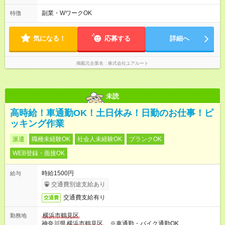
合あり ☆週5日～勤務OK！ ┗もちろん週5日以上の勤務も歓迎♪
＊勤務時間についてはお気軽にご相談ください！ 平均労働時
副業・WワークOK
特徴
間：1ヶ月あたり170時間 ■6:00～17:00（月～金） ┗1日の最低
勤務時間：8時間 ※状況により勤務時間が変動する場合あり ☆週
5日～勤務OK！ ┗もちろん週5日以上の勤務も歓迎♪ ＊勤務時間
気になる！
応募する
詳細へ
についてはお気軽にご相談ください！
掲載元企業名
株式会社ユアルート
未読
高時給！車通勤OK！土日休み！日勤のお仕事！ピ
ッキング作業
派遣
職種未経験OK
社会人未経験OK
ブランクOK
WEB登録・面接OK
時給1500円
給与
交通費別途支給あり
交通費支給有り
交通費
横浜市鶴見区
勤務地
神奈川県
横浜市鶴見区
※車通勤・バイク通勤OK