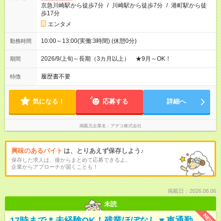
京急川崎駅から徒歩7分
/
川崎駅から徒歩7分
/
港町駅から徒
歩17分
エンタメ
10:00～13:00(実働:3時間) (休憩0分)
勤務時間
2026/9/上旬～長期（3カ月以上） ★9月～OK！
期間
履歴書不要
特徴
気になる！
応募する
詳細へ
掲載元企業名
アデコ株式会社
興味のあるバイト
は、とりあえず保存しよう♪
保存した求人は、後からまとめて応募できるよ。
企業からアプローチが届くことも！
掲載日：2026.08.06
未読
NEW
17時まで＊未経験OK！残業ほぼなし▼車通勤