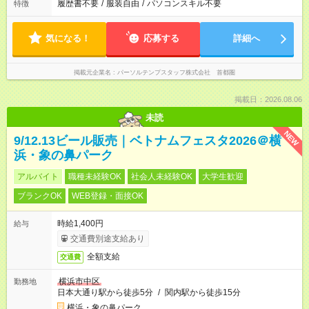
履歴書不要
/
服装自由
/
パソコンスキル不要
特徴
気になる！
応募する
詳細へ
掲載元企業名
パーソルテンプスタッフ株式会社 首都圏
掲載日：2026.08.06
未読
NEW
9/12.13ビール販売｜ベトナムフェスタ2026＠横
浜・象の鼻パーク
アルバイト
職種未経験OK
社会人未経験OK
大学生歓迎
ブランクOK
WEB登録・面接OK
時給1,400円
給与
交通費別途支給あり
全額支給
交通費
横浜市中区
勤務地
日本大通り駅から徒歩5分
/
関内駅から徒歩15分
横浜・象の鼻パーク