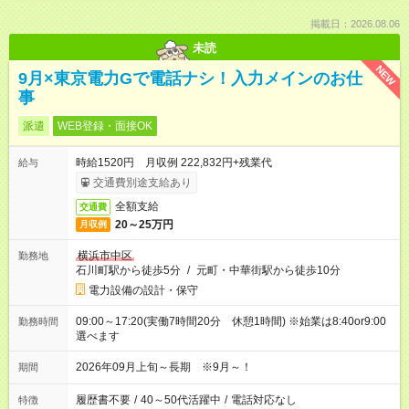
掲載日：2026.08.06
未読
NEW
9月×東京電力Gで電話ナシ！入力メインのお仕
事
派遣
WEB登録・面接OK
時給1520円 月収例 222,832円+残業代
給与
交通費別途支給あり
全額支給
交通費
20～25万円
月収例
横浜市中区
勤務地
石川町駅から徒歩5分
/
元町・中華街駅から徒歩10分
電力設備の設計・保守
09:00～17:20(実働7時間20分 休憩1時間) ※始業は8:40or9:00
勤務時間
選べます
2026年09月上旬～長期 ※9月～！
期間
履歴書不要
/
40～50代活躍中
/
電話対応なし
特徴