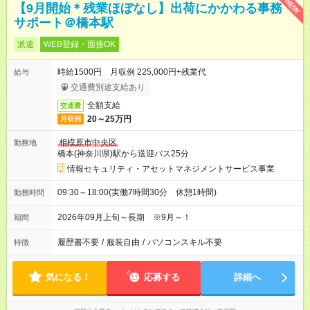
NEW
【9月開始＊残業ほぼなし】出荷にかかわる事務
サポート＠橋本駅
派遣
WEB登録・面接OK
時給1500円 月収例 225,000円+残業代
給与
交通費別途支給あり
全額支給
交通費
20～25万円
月収例
相模原市中央区
勤務地
橋本(神奈川県)駅から送迎バス25分
情報セキュリティ・アセットマネジメントサービス事業
09:30～18:00(実働7時間30分 休憩1時間)
勤務時間
2026年09月上旬～長期 ※9月～！
期間
履歴書不要
/
服装自由
/
パソコンスキル不要
特徴
気になる！
応募する
詳細へ