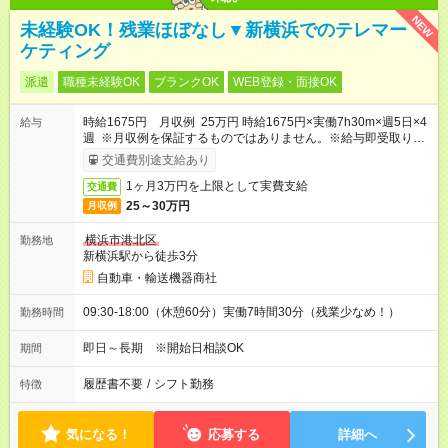
NEW
未経験OK！残業ほぼなし▼新横浜でのテレマー
ケティング
派遣
職種未経験OK
ブランクOK
WEB登録・面接OK
時給1675円 月収例 25万円 時給1675円×実働7h30m×週5日×4
給与
週 ※月収例を保証するものではありません。※給与即受取りサ
ービス利用可（利用条件有）
交通費別途支給あり
1ヶ月3万円を上限として実費支給
交通費
25～30万円
月収例
横浜市港北区
勤務地
新横浜駅から徒歩3分
自動車・輸送機器商社
09:30-18:00（休憩60分）実働7時間30分（残業少なめ！）
勤務時間
即日～長期 ※開始日相談OK
期間
履歴書不要
/
シフト勤務
特徴
気になる！
応募する
詳細へ