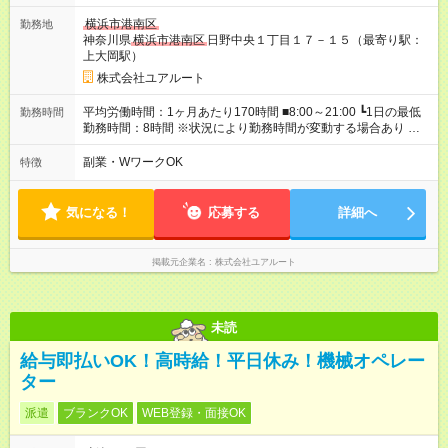
の働き方も提案できます♪ ＼ 【試用期間】試用期間なし
横浜市港南区
勤務地
神奈川県
横浜市港南区
日野中央１丁目１７－１５（最寄り駅：
上大岡駅）
株式会社ユアルート
平均労働時間：1ヶ月あたり170時間 ■8:00～21:00 ┗1日の最低
勤務時間
勤務時間：8時間 ※状況により勤務時間が変動する場合あり ☆週
5日～勤務OK！ ┗もちろん週5日以上の勤務も歓迎♪ ＊勤務時間
についてはお気軽にご相談ください！ 平均労働時間：1ヶ月あた
副業・WワークOK
特徴
り170時間 ■8:00～21:00 ┗1日の最低勤務時間：8時間 ※状況に
より勤務時間が変動する場合あり ☆週5日～勤務OK！ ┗もちろ
ん週5日以上の勤務も歓迎♪ ＊勤務時間についてはお気軽にご相
気になる！
応募する
詳細へ
談ください！
掲載元企業名
株式会社ユアルート
未読
給与即払いOK！高時給！平日休み！機械オペレー
ター
派遣
ブランクOK
WEB登録・面接OK