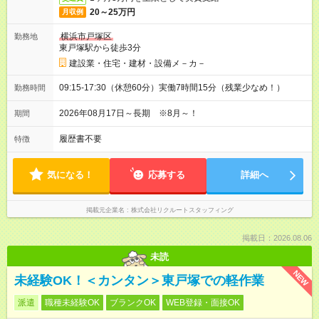
20～25万円
月収例
横浜市戸塚区
勤務地
東戸塚駅から徒歩3分
建設業・住宅・建材・設備メ－カ－
09:15-17:30（休憩60分）実働7時間15分（残業少なめ！）
勤務時間
2026年08月17日～長期 ※8月～！
期間
履歴書不要
特徴
気になる！
応募する
詳細へ
掲載元企業名
株式会社リクルートスタッフィング
掲載日：2026.08.06
未読
NEW
未経験OK！＜カンタン＞東戸塚での軽作業
派遣
職種未経験OK
ブランクOK
WEB登録・面接OK