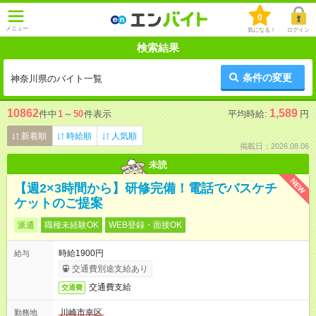
0
メニュー
気になる！
ログイン
検索結果
条件の変更
神奈川県のバイト一覧
10862
1,589
件中
1
～
50
件表示
平均時給:
円
新着順
時給順
人気順
掲載日：2026.08.06
未読
NEW
【週2×3時間から】研修完備！電話でバスケチ
ケットのご提案
派遣
職種未経験OK
WEB登録・面接OK
時給1900円
給与
交通費別途支給あり
交通費支給
交通費
川崎市幸区
勤務地