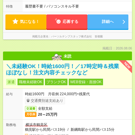
履歴書不要
/
パソコンスキル不要
特徴
気になる！
応募する
詳細へ
掲載元企業名
パーソルテンプスタッフ株式会社 首都圏
掲載日：2026.08.06
未読
NEW
＼未経験OK！時給1600円！／17時定時＆残業
ほぼなし！注文内容チェックなど
派遣
職種未経験OK
ブランクOK
WEB登録・面接OK
時給1600円 月収例 224,000円+残業代
給与
交通費別途支給あり
全額支給
交通費
20～25万円
月収例
横浜市鶴見区
勤務地
鶴見駅から民間バス19分
/
新綱島駅から民間バス15分