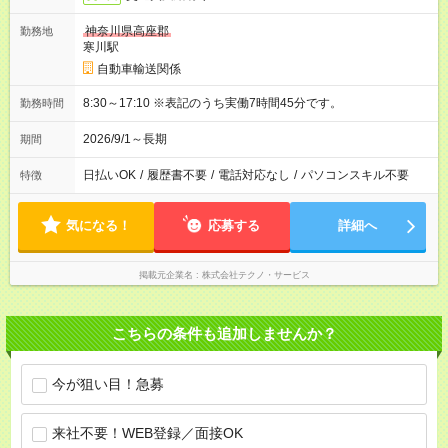
神奈川県高座郡
勤務地
寒川駅
自動車輸送関係
8:30～17:10 ※表記のうち実働7時間45分です。
勤務時間
2026/9/1～長期
期間
日払いOK
/
履歴書不要
/
電話対応なし
/
パソコンスキル不要
特徴
気になる！
応募する
詳細へ
掲載元企業名
株式会社テクノ・サービス
こちらの条件も追加しませんか？
今が狙い目！急募
来社不要！WEB登録／面接OK