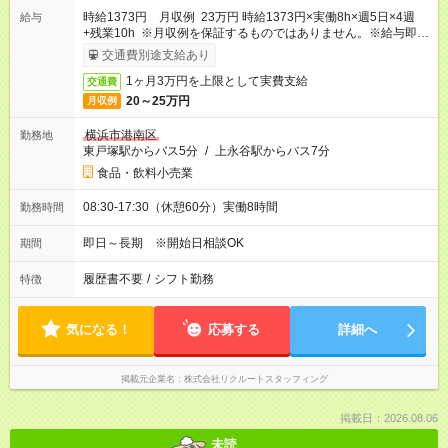
時給1373円 月収例 23万円 時給1373円×実働8h×週5日×4週
給与
+残業10h ※月収例を保証するものではありません。※給与即受
取りサービス利用可（利用条件有）
交通費別途支給あり
1ヶ月3万円を上限として実費支給
交通費
20～25万円
月収例
横浜市港南区
勤務地
東戸塚駅からバス5分
/
上永谷駅からバス7分
食品・飲料小売業
08:30-17:30（休憩60分）実働8時間
勤務時間
即日～長期 ※開始日相談OK
期間
履歴書不要
/
シフト勤務
特徴
気になる！
応募する
詳細へ
掲載元企業名
株式会社リクルートスタッフィング
掲載日：2026.08.06
未読