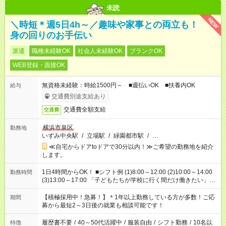
未読
NEW
＼時短＊週5日4h～／趣味や家事との両立も！
身の回りのお手伝い
派遣
職種未経験OK
社会人未経験OK
ブランクOK
WEB登録・面接OK
無資格未経験：時給1500円～ ■週払いOK ■扶養内OK
給与
交通費別途支給あり
交通費全額支給
交通費
横浜市泉区
勤務地
いずみ中央駅
/
立場駅
/
緑園都市駅
/
…
≪自宅からドアtoドアで30分以内！≫ご希望の勤務地を紹介
します。
1日4時間からOK！ ■シフト例 (1)8:00～12:00 (2)10:00～14:00
勤務時間
(3)13:00～17:00 「子どもたちが学校に行く間だけ働きたい」
「余裕を持って夕飯の準備がしたい」 「午前中は働いて、午後
はプライベートの時間にしたい」 など、ご希望を教えてくださ
【積極採用中！急募！】＊1年以上勤務している方が多数！ご応
期間
いね。 ※Wワーク希望の方へ 今ご覧のお仕事で希望する勤務時
募から最短2～3日後の就業も相談可能です！
間と、もう1つのお仕事の勤務時間。 合計で週40時間を超える
場合は応募できません。
履歴書不要
/
40～50代活躍中
/
服装自由
/
シフト勤務
/
10名以
特徴