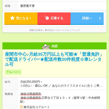
履歴書不要
特徴
気になる！
応募する
詳細へ
掲載元企業名
株式会社リクルートスタッフィング
未読
座間市中心♪月給35万円以上も可能★「普通免許」
で配送ドライバー★配送件数20件程度☆車レンタ
ル可
アルバイト
月給350,000円～
給与
☆日払い・週払いOK ／ あなたのライフスタイルに合う ご希望
の働き方も提案できます♪ ＼ 【試用期間】試用期間なし
神奈川県座間市
勤務地
神奈川県座間市
広野台２丁目１０－４（最寄り駅：中央林間
駅）
株式会社ユアルート