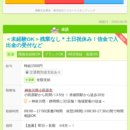
掲載元企業名
株式会社リクルートスタッフィング
掲載日：2026.08.06
未読
NEW
＜未経験OK＞残業なし＊土日祝休み！信金で入
出金の受付など
派遣
職種未経験OK
ブランクOK
WEB登録・面接OK
時給1500円
給与
交通費別途支給あり
全額支給
交通費
神奈川県小田原市
勤務地
小田原駅から民間バス5分
/
井細田駅から徒歩10分
～神奈川県・静岡県に32店舗！地域密着の信金～
09:00～17:00(実働7時間 休憩1時間) ※08:30-17:30の間で時間
勤務時間
相談OK
【急募】即日～長期 ※8月～！
期間