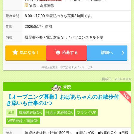
物流・倉庫関係
8:00～17:00 ※表記のうち実働8時間です。
勤務時間
2026/8/17～長期
期間
履歴書不要
/
電話対応なし
/
パソコンスキル不要
特徴
気になる！
応募する
詳細へ
掲載元企業名
株式会社テクノ・サービス
掲載日：2026.08.06
未読
NEW
【オープニング募集】おばあちゃんのお散歩付
き添いも仕事の1つ
派遣
職種未経験OK
社会人未経験OK
ブランクOK
WEB登録・面接OK
無資格未経験：時給1500円～ ■週払いOK ■扶養内OK ■日収
給与