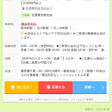
1万2000円以上
交通費別途支給あり
交通費全額支給
交通費
横浜市中区
勤務地
桜木町駅
/
石川町駅
/
日ノ出町駅
/
…
≪自宅からドアtoドアで30分以内！≫ご希望の勤務地を紹介
します。
9:00～18:00（休憩60分） ■ご希望があれば下記シフトもOK！
勤務時間
早番 7:00～16:00 遅番 10:00～19:00 夜勤 16:30～翌9:30 「家族
と休みを合わせたい」 「余裕を持って夕飯の準備がしたい」
「できれば残業はしたくない」 など、ご希望を教えてください
【8月中のスタートOK！急募！】2カ月～ ■ご応募から最短2～
期間
ね。 ※Wワーク希望の方へ 今ご覧のお仕事で希望する勤務時間
3日後に就業が可能です！
と、もう1つのお仕事の勤務時間。 合計で週40時間を超える場
合は応募できません。
履歴書不要
/
40～50代活躍中
/
服装自由
/
シフト勤務
/
10名以
特徴
上の大量募集
/
電話対応なし
/
パソコンスキル不要
気になる！
応募する
詳細へ
掲載元企業名
日研トータルソーシング株式会社 メディカルケア事業部
掲載日：2026.08.06