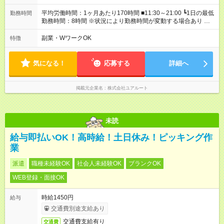
平均労働時間：1ヶ月あたり170時間 ■11:30～21:00 ┗1日の最低
勤務時間
勤務時間：8時間 ※状況により勤務時間が変動する場合あり ☆週
5日～勤務OK！ ┗もちろん週5日以上の勤務も歓迎♪ ＊勤務時間
についてはお気軽にご相談ください！ 平均労働時間：1ヶ月あた
副業・WワークOK
特徴
り170時間 ■11:30～21:00 ┗1日の最低勤務時間：8時間 ※状況に
より勤務時間が変動する場合あり ☆週5日～勤務OK！ ┗もちろ
ん週5日以上の勤務も歓迎♪ ＊勤務時間についてはお気軽にご相
気になる！
応募する
詳細へ
談ください！
掲載元企業名
株式会社ユアルート
未読
給与即払いOK！高時給！土日休み！ピッキング作
業
派遣
職種未経験OK
社会人未経験OK
ブランクOK
WEB登録・面接OK
時給1450円
給与
交通費別途支給あり
交通費支給有り
交通費