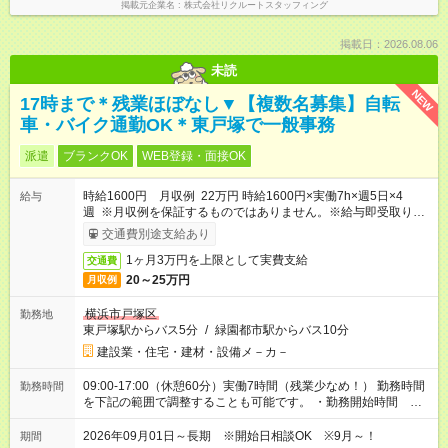
掲載元企業名
株式会社リクルートスタッフィング
掲載日：2026.08.06
未読
NEW
17時まで＊残業ほぼなし▼【複数名募集】自転
車・バイク通勤OK＊東戸塚で一般事務
派遣
ブランクOK
WEB登録・面接OK
時給1600円 月収例 22万円 時給1600円×実働7h×週5日×4
給与
週 ※月収例を保証するものではありません。※給与即受取りサ
ービス利用可（利用条件有）
交通費別途支給あり
1ヶ月3万円を上限として実費支給
交通費
20～25万円
月収例
横浜市戸塚区
勤務地
東戸塚駅からバス5分
/
緑園都市駅からバス10分
建設業・住宅・建材・設備メ－カ－
09:00-17:00（休憩60分）実働7時間（残業少なめ！） 勤務時間
勤務時間
を下記の範囲で調整することも可能です。 ・勤務開始時間
08:45～09:00 ・勤務終了時間 17:00～17:30 ・実働 07:00～
07:45
2026年09月01日～長期 ※開始日相談OK ※9月～！
期間