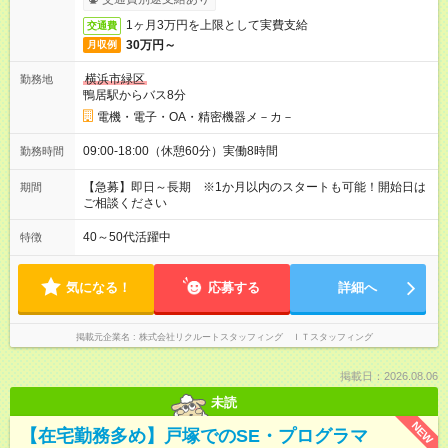
1ヶ月3万円を上限として実費支給
交通費
30万円～
月収例
横浜市緑区
勤務地
鴨居駅からバス8分
電機・電子・OA・精密機器メ－カ－
09:00-18:00（休憩60分）実働8時間
勤務時間
【急募】即日～長期 ※1か月以内のスタートも可能！開始日は
期間
ご相談ください
40～50代活躍中
特徴
気になる！
応募する
詳細へ
掲載元企業名
株式会社リクルートスタッフィング ＩＴスタッフィング
掲載日：2026.08.06
未読
NEW
【在宅勤務多め】戸塚でのSE・プログラマ