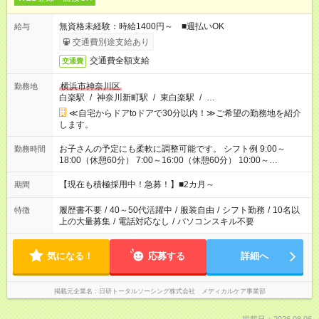
無資格未経験：時給1400円～ ■週払いOK
給与
交通費別途支給あり
交通費全額支給
交通費
横浜市神奈川区
勤務地
白楽駅
/
神奈川新町駅
/
東白楽駅
/
…
≪自宅からドアtoドアで30分以内！≫ご希望の勤務地を紹介
します。
お子さんの予定にも柔軟に調整可能です。 シフト例 9:00～
勤務時間
18:00（休憩60分） 7:00～16:00（休憩60分） 10:00～
19:00（休憩60分） ※Wワーク希望の方へ 今ご覧のお仕事で希
望する勤務時間と、もう1つのお仕事の勤務時間の合計が 週40
【現在も積極採用中！急募！】■2カ月～
期間
時間を超えなければOKです。
履歴書不要
/
40～50代活躍中
/
服装自由
/
シフト勤務
/
10名以
特徴
上の大量募集
/
電話対応なし
/
パソコンスキル不要
気になる！
応募する
詳細へ
掲載元企業名
日研トータルソーシング株式会社 メディカルケア事業部