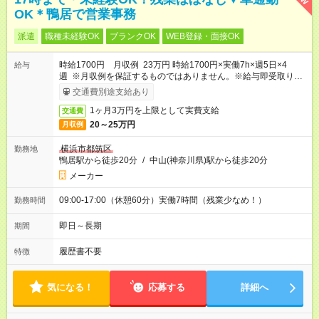
OK＊鴨居で営業事務
派遣
職種未経験OK
ブランクOK
WEB登録・面接OK
時給1700円 月収例 23万円 時給1700円×実働7h×週5日×4
給与
週 ※月収例を保証するものではありません。※給与即受取りサ
ービス利用可（利用条件有）
交通費別途支給あり
1ヶ月3万円を上限として実費支給
交通費
20～25万円
月収例
横浜市都筑区
勤務地
鴨居駅から徒歩20分
/
中山(神奈川県)駅から徒歩20分
メーカー
09:00-17:00（休憩60分）実働7時間（残業少なめ！）
勤務時間
即日～長期
期間
履歴書不要
特徴
気になる！
応募する
詳細へ