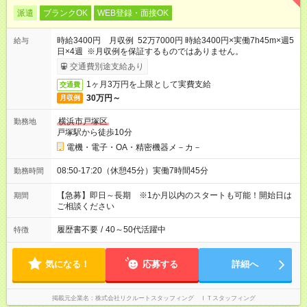
派遣
ブランクOK
WEB登録・面接OK
時給3400円 月収例 52万7000円 時給3400円×実働7h45m×週5
給与
日×4週 ※月収例を保証するものではありません。
交通費別途支給あり
1ヶ月3万円を上限として実費支給
交通費
30万円～
月収例
横浜市戸塚区
勤務地
戸塚駅から徒歩10分
電機・電子・OA・精密機器メ－カ－
08:50-17:20（休憩45分）実働7時間45分
勤務時間
【急募】即日～長期 ※1か月以内のスタートも可能！開始日は
期間
ご相談ください
履歴書不要
/
40～50代活躍中
特徴
気になる！
応募する
詳細へ
掲載元企業名
株式会社リクルートスタッフィング ＩＴスタッフィング