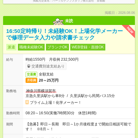
掲載元企業名
パーソルテンプスタッフ株式会社 首都圏
掲載日：2026.08.06
未読
NEW
16:50定時帰り！未経験OK！上場化学メーカー
で修理データ入力や請求書チェック
派遣
職種未経験OK
ブランクOK
WEB登録・面接OK
時給1550円 月収例 232,500円
給与
交通費別途支給あり
全額支給
交通費
20～25万円
月収例
神奈川県横須賀市
勤務地
京急久里浜駅から車8分
/
久里浜駅から民間バス15分
プライム上場！化学メーカー！
08:20～16:50(実働7時間30分 休憩1時間)
勤務時間
【急募】即日～長期 即日～1か月後程度まで開始日相談可能で
期間
す！ ※8月～！