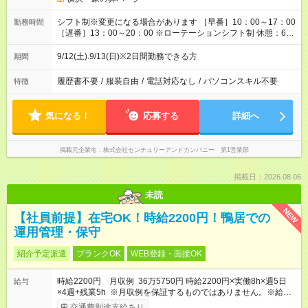
シフト制※変更になる場合があります ［早番］10：00～17：00
勤務時間
［遅番］13：00～20：00 ※ローテーションシフト制 休憩：60
分 / 実働：6時間
9/12(土).9/13(日)※2日間勤務できる方
期間
履歴書不要
/
服装自由
/
電話対応なし
/
パソコンスキル不要
特徴
気になる！
応募する
詳細へ
掲載元企業名
株式会社センチュリーアンドカンパニー 第1営業部
掲載日：2026.08.06
未読
NEW
【社員前提】在宅OK！時給2200円！鴨居での
運用管理・保守
紹介予定派遣
ブランクOK
WEB登録・面接OK
時給2200円 月収例 36万5750円 時給2200円×実働8h×週5日
給与
×4週+残業5h ※月収例を保証するものではありません。※給与
即受取りサービス利用可（利用条件有）
交通費別途支給あり