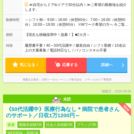
≪自宅からドアtoドアで30分以内！≫ご希望の勤務地を紹介
します。
～シフト例～ 9:00～18:00（休憩60分） 7:00～16:00（休憩60
勤務時間
分） 10:00～19:00（休憩60分） ※Wワーク希望の方へ 今ご覧の
お仕事で希望する勤務時間と、もう1つのお仕事の勤務時間の合
計が 週40時間を超えなければOKです。
【現在も積極採用中！急募！】■2カ月～
期間
履歴書不要
/
40～50代活躍中
/
服装自由
/
シフト勤務
/
10名以
特徴
上の大量募集
/
電話対応なし
/
パソコンスキル不要
気になる！
応募する
詳細へ
掲載元企業名
日研トータルソーシング株式会社 メディカルケア事業部
掲載日：2026.08.06
未読
NEW
《50代活躍中》医療行為なし＊病院で患者さん
のサポート／日収1万1200円～
派遣
職種未経験OK
社会人未経験OK
ブランクOK
WEB登録・面接OK