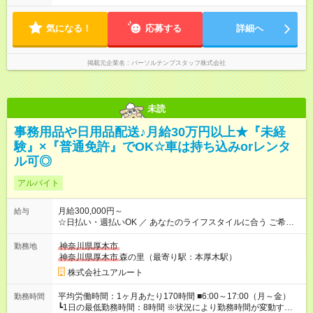
気になる！
応募する
詳細へ
掲載元企業名
パーソルテンプスタッフ株式会社
未読
事務用品や日用品配送♪月給30万円以上★『未経
験』×『普通免許』でOK☆車は持ち込みorレンタ
ル可◎
アルバイト
月給300,000円～
給与
☆日払い・週払いOK ／ あなたのライフスタイルに合う ご希望
の働き方も提案できます♪ ＼ 【試用期間】試用期間なし
神奈川県厚木市
勤務地
神奈川県厚木市
森の里（最寄り駅：本厚木駅）
株式会社ユアルート
平均労働時間：1ヶ月あたり170時間 ■6:00～17:00（月～金）
勤務時間
┗1日の最低勤務時間：8時間 ※状況により勤務時間が変動する場