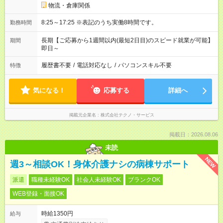
物流・倉庫関係
8:25～17:25 ※表記のうち実働8時間です。
勤務時間
長期【ご応募から1週間以内(最短2日目)のスピード就業が可能】
期間
即日～
履歴書不要
/
電話対応なし
/
パソコンスキル不要
特徴
気になる！
応募する
詳細へ
掲載元企業名
株式会社テクノ・サービス
掲載日：2026.08.06
未読
NEW
週3～相談OK！身体介護ナシの病棟サポート
派遣
職種未経験OK
社会人未経験OK
ブランクOK
WEB登録・面接OK
時給1350円
給与