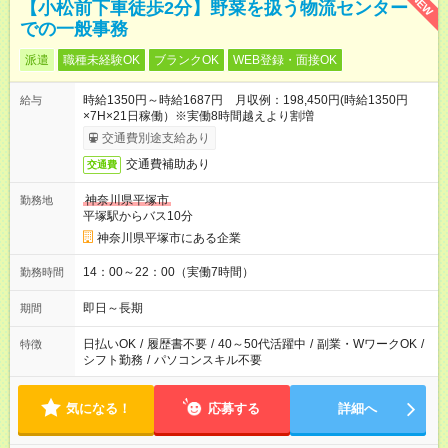
NEW
【小松前下車徒歩2分】野菜を扱う物流センター
での一般事務
派遣
職種未経験OK
ブランクOK
WEB登録・面接OK
時給1350円～時給1687円 月収例：198,450円(時給1350円
給与
×7H×21日稼働）※実働8時間越えより割増
交通費別途支給あり
交通費補助あり
交通費
神奈川県平塚市
勤務地
平塚駅からバス10分
神奈川県平塚市にある企業
14：00～22：00（実働7時間）
勤務時間
即日～長期
期間
日払いOK
/
履歴書不要
/
40～50代活躍中
/
副業・WワークOK
/
特徴
シフト勤務
/
パソコンスキル不要
気になる！
応募する
詳細へ