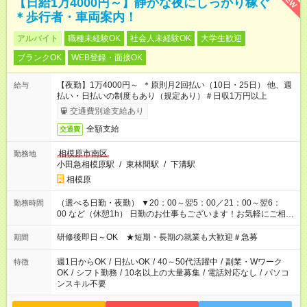
【日給1万4000円～】静かな夜にしっかり稼ぐ
＊歩行者・車両案内！
アルバイト
職種未経験OK
社会人未経験OK
大学生歓迎
ブランクOK
WEB登録・面接OK
【夜勤】1万4000円～ ＊原則月2回払い（10日・25日） 他、週
給与
払い・日払いの制度もあり（規定あり）＃日収1万円以上
交通費別途支給あり
全額支給
交通費
相模原市南区
勤務地
小田急相模原駅
/
東林間駅
/
下溝駅
相模原
（選べる日勤・夜勤） ▼20：00～翌5：00／21：00～翌6：
勤務時間
00 など（休憩1h） 日勤のお仕事もございます！お気軽にご相談
ください！
研修後即日～OK ★短期・長期の就業も大歓迎＃急募
期間
週1日からOK
/
日払いOK
/
40～50代活躍中
/
副業・Wワーク
特徴
OK
/
シフト勤務
/
10名以上の大量募集
/
電話対応なし
/
パソコ
ンスキル不要