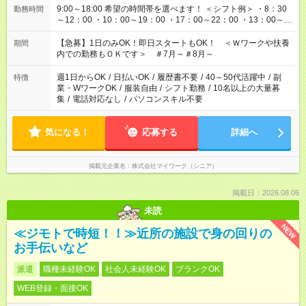
9:00～18:00 希望の時間帯を選べます！ ＜シフト例＞ ・8：30
勤務時間
～12：00 ・10：00～19：00 ・17：00～22：00 ・13：00～
22：00 ・22：00～翌6：00 など
【急募】1日のみOK！即日スタートもOK！ ＜Ｗワークや扶養
期間
内での勤務もＯＫです＞ ＃7月～＃8月～
週1日からOK
/
日払いOK
/
履歴書不要
/
40～50代活躍中
/
副
特徴
業・WワークOK
/
服装自由
/
シフト勤務
/
10名以上の大量募
集
/
電話対応なし
/
パソコンスキル不要
気になる！
応募する
詳細へ
掲載元企業名
株式会社マイワーク（シニア）
掲載日：2026.08.06
未読
NEW
≪ジモトで時短！！≫近所の施設で身の回りの
お手伝いなど
派遣
職種未経験OK
社会人未経験OK
ブランクOK
WEB登録・面接OK