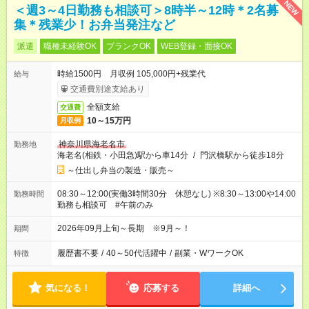
NEW
＜週3～4日勤務も相談可＞8時半～12時＊2名募
集＊残業少！お弁当発注など
派遣
職種未経験OK
ブランクOK
WEB登録・面接OK
時給1500円 月収例 105,000円+残業代
給与
交通費別途支給あり
全額支給
交通費
10～15万円
月収例
神奈川県海老名市
勤務地
海老名(相鉄・小田急)駅から車14分
/
門沢橋駅から徒歩18分
～仕出し弁当の製造・販売～
08:30～12:00(実働3時間30分 休憩なし) ※8:30～13:00や14:00
勤務時間
勤務も相談可 #午前のみ
2026年09月上旬～長期 ※9月～！
期間
履歴書不要
/
40～50代活躍中
/
副業・WワークOK
特徴
気になる！
応募する
詳細へ