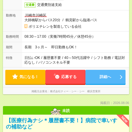
交通費別途支給
交通費
川崎市川崎区
勤務地
大師橋駅からバス20分
/
鶴見駅から臨港バス
ポリエチレンを製造している会社
08:30～17:00（実働7時間45分／休憩45分）
勤務時間
長期 3ヶ月～ 即日勤務もOK！
期間
日払いOK
/
履歴書不要
/
40～50代活躍中
/
シフト勤務
/
電話対
特徴
応なし
/
パソコンスキル不要
気になる！
応募する
詳細へ
掲載元企業名
株式会社ティー・シー・シー 横浜営業所
掲載日：2026.08.06
未読
NEW
【医療行為ナシ＊履歴書不要！】病院で車いす
の補助など