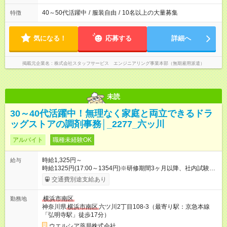
40～50代活躍中
/
服装自由
/
10名以上の大量募集
特徴
気になる！
応募する
詳細へ
掲載元企業名
株式会社スタッフサービス エンジニアリング事業本部（無期雇用派遣）
未読
30～40代活躍中！無理なく家庭と両立できるドラ
ッグストアの調剤事務│_2277_六ッ川
アルバイト
職種未経験OK
時給1,325円～
給与
時給1325円(17:00～1354円)※研修期間3ヶ月以降、社内試験に
よる更新判定あり 社内試験合格後、時給＋50～100円の昇給あ
交通費別途支給あり
り （大学生は＋20円） 試用期間あり：入社日から3ヶ月間／本
採用と待遇は変わりません。 【試用期間】試用期間あり 試用期
横浜市南区
勤務地
間の長さ：3ヶ月 雇用形態、給与は本採用時と同じです。
神奈川県
横浜市南区
六ツ川2丁目108-3（最寄り駅：京急本線
「弘明寺駅」徒歩17分）
ウエルシア薬局株式会社