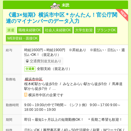
未読
NEW
《週3×短期》横浜市中区＊かんたん！官公庁関
連のマイナンバーのデータ入力
派遣
職種未経験OK
社会人未経験OK
大学生歓迎
ブランクOK
WEB登録・面接OK
時給1600円～時給1900円 ※昇給あり ※前払い・日払い・週
給与
払いOK！（規定あり）
交通費別途支給あり
全額支給（規定あり）
交通費
横浜市中区
勤務地
桜木町駅から徒歩5分
/
みなとみらい駅から徒歩5分
/
馬車道
駅から徒歩7分
/
…
横浜市中区の企業です
9:00～19:00の中で7時間～ 《シフト例》 9:00～17:00 9:00～
勤務時間
18:00 10:00～19:00
即日～最短1ヶ月以上の短期勤務OK！ ＊長期ご希望も歓迎！
期間
日払いOK
/
履歴書不要
/
40～50代活躍中
/
副業・WワークOK
/
特徴