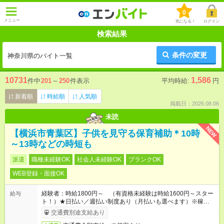
0
メニュー
気になる！
ログイン
検索結果
条件の変更
神奈川県のバイト一覧
10731
1,586
件中
201
～
250
件表示
平均時給:
円
新着順
時給順
人気順
掲載日：2026.08.06
未読
NEW
【横浜市青葉区】子供を見守る保育補助＊10時
～13時などの時短も
派遣
職種未経験OK
社会人未経験OK
ブランクOK
WEB登録・面接OK
経験者：時給1800円～ （有資格未経験は時給1600円～スター
給与
ト！）★日払い／週払い制度あり（月払いも選べます）※稼働開
始時は手続き完了次第のお支払いとなります★フルタイムできる
交通費別途支給あり
方は100円アップ！