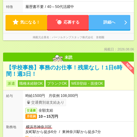
履歴書不要
/
40～50代活躍中
特徴
気になる！
応募する
詳細へ
掲載元企業名
パーソルテンプスタッフ株式会社 首都圏
掲載日：2026.08.06
未読
NEW
【学校事務】事務のお仕事！残業なし！1日6時
間！週3日！
派遣
職種未経験OK
ブランクOK
WEB登録・面接OK
時給1500円 月収例 108,000円
給与
交通費別途支給あり
全額支給
交通費
10～15万円
月収例
横浜市神奈川区
勤務地
反町駅から徒歩6分
/
東神奈川駅から徒歩7分