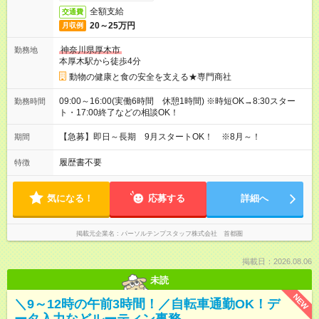
全額支給
交通費
20～25万円
月収例
神奈川県厚木市
勤務地
本厚木駅から徒歩4分
動物の健康と食の安全を支える★専門商社
09:00～16:00(実働6時間 休憩1時間) ※時短OK→8:30スター
勤務時間
ト・17:00終了などの相談OK！
【急募】即日～長期 9月スタートOK！ ※8月～！
期間
履歴書不要
特徴
気になる！
応募する
詳細へ
掲載元企業名
パーソルテンプスタッフ株式会社 首都圏
掲載日：2026.08.06
未読
NEW
＼9～12時の午前3時間！／自転車通勤OK！デ