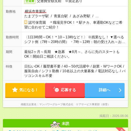
交通費全額支給 ※規定あり
交通費
横浜市青葉区
勤務地
たまプラーザ駅
/
青葉台駅
/
あざみ野駅
/
…
認可保育園 ＊職場見学OK！＊駅チカ、車通勤OKなどご希
望に合わせてご紹介！
〈1日3時間～OK！＊10～13時など！〉 ※残業なし！ ▼選べる
勤務時間
シフト例（7時～20時の間） ・7時～12時：朝の受け入れ～お昼
の準備 ・10時～13時：園児の見守り～お昼の補助 ・9時～16
時：帰りの会まで！子供の成長を見守る ・15時～20時：夜のお
最短2ヶ月～長期 ★急募 ★8月～、さらに先のスタートも
期間
迎えサポート
OK！開始日ご相談ください。
日払いOK
/
履歴書不要
/
40～50代活躍中
/
副業・WワークOK
/
特徴
服装自由
/
シフト勤務
/
10名以上の大量募集
/
電話対応なし
/
パ
ソコンスキル不要
気になる！
応募する
詳細へ
掲載元企業名
マンパワーグループ株式会社 ケアサービス事業部（保育）
掲載日：2026.08.06
未読