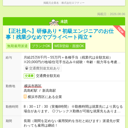
掲載元企業名
株式会社ロフティー
掲載日：2026.08.06
未読
NEW
【正社員へ】研修あり＊初級エンジニアのお仕
事！残業少なめでプライベート両立＊
無期雇用派遣
ブランクOK
WEB登録・面接OK
月給25万6千円～55万円＋各種手当（残業代は全額支給）
給与
※20,000円の地域/住宅手当込み※経験・年齢・能力等を考慮し
て加給・優遇します。★同一就業先で1年以上継続したら月1万
交通費別途支給あり
円の継続手当支給
交通費全額支給
交通費
横浜市西区
勤務地
高島町駅
/
新高島駅
横浜市西区にある企業
8：30～17：30（実働8時間） ※勤務時間は就業先により異なる
勤務時間
場合があります。 ◎フレックス勤務が可能な就業先もありま
す。 ◎今よりもさらに働きやすい環境をつくるべく、 働き方
改革に全社をあげて取り組んでいます。
長期（期間を定めない雇用契約を当社と結びます）派遣先が変
期間
わっても雇用は継続！