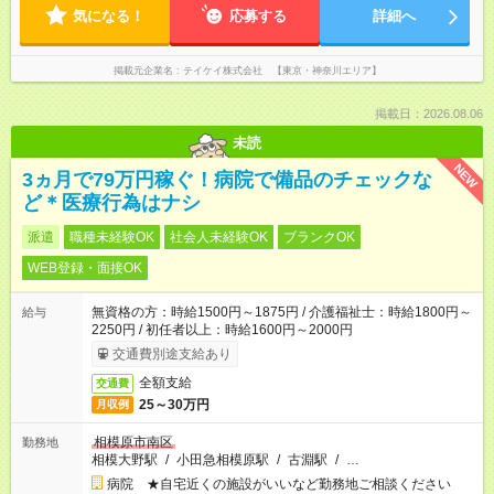
気になる！
応募する
詳細へ
掲載元企業名
テイケイ株式会社 【東京・神奈川エリア】
掲載日：2026.08.06
未読
NEW
3ヵ月で79万円稼ぐ！病院で備品のチェックな
ど＊医療行為はナシ
派遣
職種未経験OK
社会人未経験OK
ブランクOK
WEB登録・面接OK
無資格の方：時給1500円～1875円 / 介護福祉士：時給1800円～
給与
2250円 / 初任者以上：時給1600円～2000円
交通費別途支給あり
全額支給
交通費
25～30万円
月収例
相模原市南区
勤務地
相模大野駅
/
小田急相模原駅
/
古淵駅
/
…
病院 ★自宅近くの施設がいいなど勤務地ご相談ください