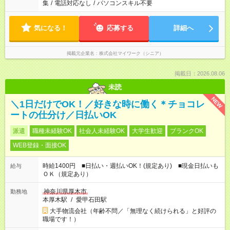
集
/
電話対応なし
/
パソコンスキル不要
気になる！
応募する
詳細へ
掲載元企業名
株式会社マイワーク（シニア）
掲載日：2026.08.06
未読
NEW
＼1日だけでOK！／好きな時に働く＊チョコレ
ートの仕分け／日払いOK
派遣
職種未経験OK
社会人未経験OK
大学生歓迎
ブランクOK
WEB登録・面接OK
時給1400円 ■日払い・週払いOK！(規定あり) ■現金日払いも
給与
ＯＫ（規定あり）
神奈川県厚木市
勤務地
本厚木駅
/
愛甲石田駅
大手物流会社（年齢不問／「無理なく続けられる」と好評の
職場です！）