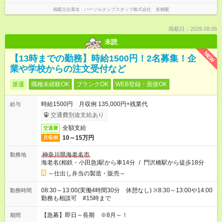
掲載元企業名
パーソルテンプスタッフ株式会社 首都圏
掲載日：2026.08.06
未読
NEW
【13時までの勤務】時給1500円！2名募集！企
業や学校からの注文受付など
派遣
職種未経験OK
ブランクOK
WEB登録・面接OK
時給1500円 月収例 135,000円+残業代
給与
交通費別途支給あり
全額支給
交通費
10～15万円
月収例
神奈川県海老名市
勤務地
海老名(相鉄・小田急)駅から車14分
/
門沢橋駅から徒歩18分
～仕出し弁当の製造・販売～
08:30～13:00(実働4時間30分 休憩なし) ※8:30～13:00や14:00
勤務時間
勤務も相談可 #15時まで
【急募】即日～長期 ※8月～！
期間