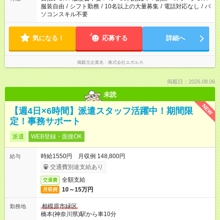
服装自由
/
シフト勤務
/
10名以上の大量募集
/
電話対応なし
/
パ
ソコンスキル不要
気になる！
応募する
詳細へ
掲載元企業名
株式会社エボルカ
掲載日：2026.08.06
未読
NEW
【週4日×6時間】派遣スタッフ活躍中！期間限
定！事務サポート
派遣
WEB登録・面接OK
時給1550円 月収例 148,800円
給与
交通費別途支給あり
全額支給
交通費
10～15万円
月収例
相模原市緑区
勤務地
橋本(神奈川県)駅から車10分