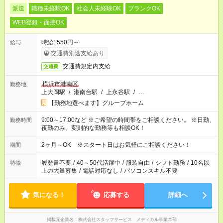
派遣
職種未経験OK
社会人未経験OK
ブランクOK
WEB登録・面接OK
時給1550円～
給与
交通費別途支給あり
交通費規定内支給
交通費
横浜市港南区
勤務地
上大岡駅
/
港南台駅
/
上永谷駅
/
…
【勤務地選べます】グループホーム
9:00～17:00など ※ご希望の時間帯をご相談ください。 ※日勤、
勤務時間
夜勤のみ、変則的な勤務等も相談OK！
2ヶ月～OK ※スタート日はお気軽にご相談ください！
期間
履歴書不要
/
40～50代活躍中
/
服装自由
/
シフト勤務
/
10名以
特徴
上の大量募集
/
電話対応なし
/
パソコンスキル不要
気になる！
応募する
詳細へ
掲載元企業名
株式会社スタッフサービス メディカル事業本部