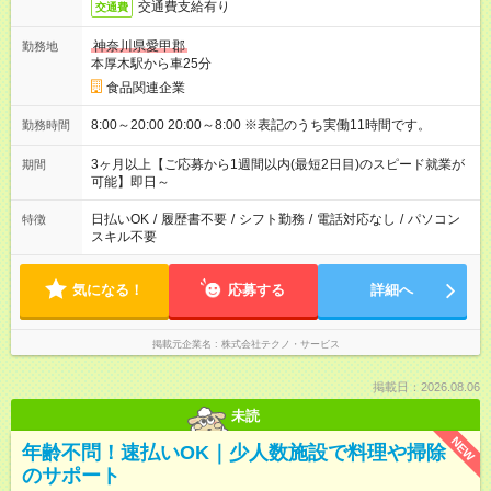
交通費支給有り
交通費
神奈川県愛甲郡
勤務地
本厚木駅から車25分
食品関連企業
8:00～20:00 20:00～8:00 ※表記のうち実働11時間です。
勤務時間
3ヶ月以上【ご応募から1週間以内(最短2日目)のスピード就業が
期間
可能】即日～
日払いOK
/
履歴書不要
/
シフト勤務
/
電話対応なし
/
パソコン
特徴
スキル不要
気になる！
応募する
詳細へ
掲載元企業名
株式会社テクノ・サービス
掲載日：2026.08.06
未読
NEW
年齢不問！速払いOK｜少人数施設で料理や掃除
のサポート