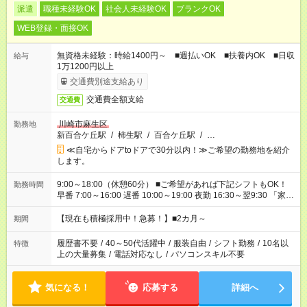
派遣
職種未経験OK
社会人未経験OK
ブランクOK
WEB登録・面接OK
無資格未経験：時給1400円～ ■週払いOK ■扶養内OK ■日収
給与
1万1200円以上
交通費別途支給あり
交通費全額支給
交通費
川崎市麻生区
勤務地
新百合ケ丘駅
/
柿生駅
/
百合ケ丘駅
/
…
≪自宅からドアtoドアで30分以内！≫ご希望の勤務地を紹介
します。
9:00～18:00（休憩60分） ■ご希望があれば下記シフトもOK！
勤務時間
早番 7:00～16:00 遅番 10:00～19:00 夜勤 16:30～翌9:30 「家族
と休みを合わせたい」 「余裕を持って夕飯の準備がしたい」
「できれば残業はしたくない」 など、ご希望を教えてください
【現在も積極採用中！急募！】■2カ月～
期間
ね。 ※Wワーク希望の方へ 今ご覧のお仕事で希望する勤務時間
と、もう1つのお仕事の勤務時間が 合計で週40時間を超える場
履歴書不要
/
40～50代活躍中
/
服装自由
/
シフト勤務
/
10名以
特徴
合は応募できません。
上の大量募集
/
電話対応なし
/
パソコンスキル不要
気になる！
応募する
詳細へ