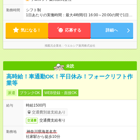
シフト制
勤務時間
1日あたりの実働時間：最大4時間/日 16:00～20:00の間で1日4
時間の勤務 ☆週5日の勤務 ※勤務曜日応相談 ☆未経験・無資格
可
気になる！
応募する
詳細へ
掲載元企業名
ウエルシア薬局株式会社
未読
高時給！車通勤OK！平日休み！フォークリフト作
業等
派遣
ブランクOK
WEB登録・面接OK
時給1500円
給与
交通費別途支給あり
交通費支給有り
交通費
神奈川県海老名市
勤務地
社家駅から徒歩10分