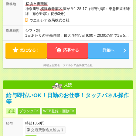
採用と待遇は変わりません。 【試用期間】試用期間あり 試用期
横浜市青葉区
勤務地
間の長さ：3ヶ月 雇用形態、給与は本採用時と同じです。
神奈川県
横浜市青葉区
藤が丘1-28-17（最寄り駅：東急田園都市
線「藤が丘駅」徒歩3分）
ウエルシア薬局株式会社
シフト制
勤務時間
1日あたりの実働時間：最大7時間/日 9:00～20:00の間で1日5時
間～応相談 ☆週3～5日の勤務 ※勤務曜日応相談 ☆未経験・無資
格可
気になる！
応募する
詳細へ
掲載元企業名
ウエルシア薬局株式会社
未読
給与即払いOK！日勤のお仕事！タッチパネル操作
等
派遣
ブランクOK
WEB登録・面接OK
時給1360円
給与
交通費別途支給あり