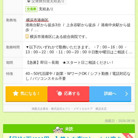
交通費別途支給あり
支給あり
交通費
横浜市港南区
勤務地
港南台駅から徒歩3分
/
上永谷駅から徒歩
/
港南中央駅から徒
歩
/
…
横浜市港南区にある総合病院です。
▼以下のいずれかで勤務いただきます。 ・7：00～16：00 ・
勤務時間
13：00～22：00 ・11：00～20：00 ※日数や曜日はご相談くだ
さい。
【急募】即日～長期 ★スタート日ご相談ください！
期間
40～50代活躍中
/
副業・WワークOK
/
シフト勤務
/
電話対応な
特徴
し
/
パソコンスキル不要
気になる！
応募する
詳細へ
掲載元企業名
株式会社ルフト・メディカルケア 横浜支店
掲載日：2026.08.06
未読
NEW