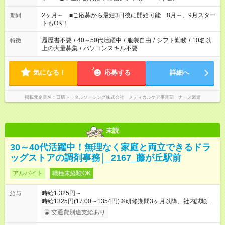
[日勤]9:00～18:00 [遅番]10:00～19:00など ※Wワーク希望の方
へ 今ご覧のお仕事で希望する勤務時間と、もう1つのお仕事の勤
2ヶ月～ ■ご応募から最短3日後に開始可能 8月～、9月スター
期間
務時間。 合計で週40時間を超える場合は応募できません。
トもOK！
履歴書不要
/
40～50代活躍中
/
服装自由
/
シフト勤務
/
10名以
特徴
上の大量募集
/
パソコンスキル不要
気になる！
応募する
詳細へ
掲載元企業名
日研トータルソーシング株式会社 メディカルケア事業部 ナース派遣
未読
30～40代活躍中！無理なく家庭と両立できるドラ
ッグストアの調剤事務│_2167_藤が丘駅前
アルバイト
職種未経験OK
時給1,325円～
給与
時給1325円(17:00～1354円)※研修期間3ヶ月以降、社内試験に
よる更新判定あり 社内試験合格後、時給＋50～100円の昇給あ
交通費別途支給あり
り （大学生は＋20円） 試用期間あり：入社日から3ヶ月間／本