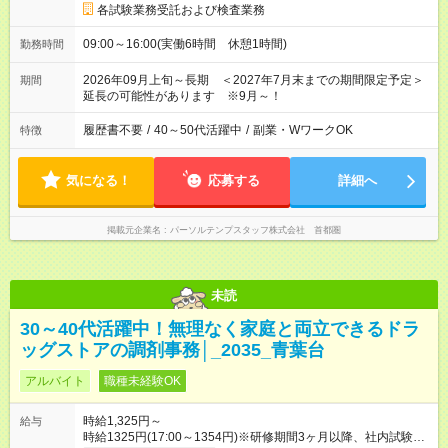
各試験業務受託および検査業務
09:00～16:00(実働6時間 休憩1時間)
勤務時間
2026年09月上旬～長期 ＜2027年7月末までの期間限定予定＞
期間
延長の可能性があります ※9月～！
履歴書不要
/
40～50代活躍中
/
副業・WワークOK
特徴
気になる！
応募する
詳細へ
掲載元企業名
パーソルテンプスタッフ株式会社 首都圏
未読
30～40代活躍中！無理なく家庭と両立できるドラ
ッグストアの調剤事務│_2035_青葉台
アルバイト
職種未経験OK
時給1,325円～
給与
時給1325円(17:00～1354円)※研修期間3ヶ月以降、社内試験に