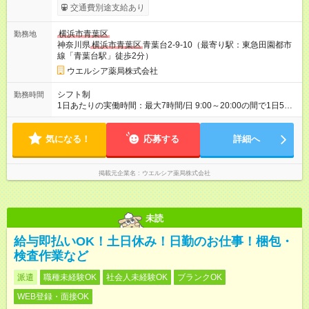
よる更新判定あり 社内試験合格後、時給＋50～100円の昇給あ
交通費別途支給あり
り （大学生は＋20円） 試用期間あり：入社日から3ヶ月間／本
採用と待遇は変わりません。 【試用期間】試用期間あり 試用期
横浜市青葉区
勤務地
間の長さ：3ヶ月 雇用形態、給与は本採用時と同じです。
神奈川県
横浜市青葉区
青葉台2-9-10（最寄り駅：東急田園都市
線「青葉台駅」徒歩2分）
ウエルシア薬局株式会社
シフト制
勤務時間
1日あたりの実働時間：最大7時間/日 9:00～20:00の間で1日5時
間～応相談 ☆週3～4日の勤務 ※勤務曜日応相談 ☆未経験・無資
格可
気になる！
応募する
詳細へ
掲載元企業名
ウエルシア薬局株式会社
未読
給与即払いOK！土日休み！日勤のお仕事！梱包・
検査作業など
派遣
職種未経験OK
社会人未経験OK
ブランクOK
WEB登録・面接OK