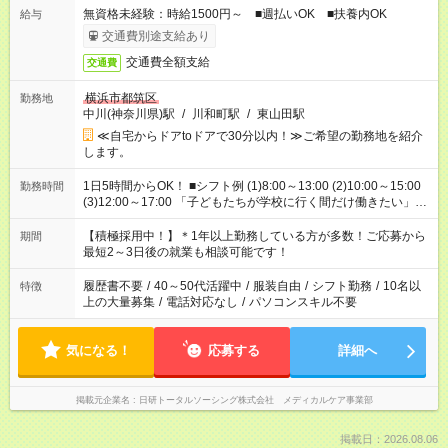
無資格未経験：時給1500円～ ■週払いOK ■扶養内OK
給与
交通費別途支給あり
交通費全額支給
交通費
横浜市都筑区
勤務地
中川(神奈川県)駅
/
川和町駅
/
東山田駅
≪自宅からドアtoドアで30分以内！≫ご希望の勤務地を紹介
します。
1日5時間からOK！ ■シフト例 (1)8:00～13:00 (2)10:00～15:00
勤務時間
(3)12:00～17:00 「子どもたちが学校に行く間だけ働きたい」
「余裕を持って夕飯の準備がしたい」 「午前中は働いて、午後
はプライベートの時間にしたい」 など、ご希望を教えてくださ
【積極採用中！】＊1年以上勤務している方が多数！ご応募から
期間
いね。 ※Wワーク希望の方へ 今ご覧のお仕事で希望する勤務時
最短2～3日後の就業も相談可能です！
間と、もう1つのお仕事の勤務時間。 合計で週40時間を超える
場合は応募できません。
履歴書不要
/
40～50代活躍中
/
服装自由
/
シフト勤務
/
10名以
特徴
上の大量募集
/
電話対応なし
/
パソコンスキル不要
気になる！
応募する
詳細へ
掲載元企業名
日研トータルソーシング株式会社 メディカルケア事業部
掲載日：2026.08.06