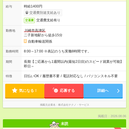
時給1400円
給与
交通費別途支給あり
交通費支給有り
交通費
川崎市高津区
勤務地
二子新地駅から徒歩15分
自動車輸送関係
8:00～17:00 ※表記のうち実働8時間です。
勤務時間
長期【ご応募から1週間以内(最短2日目)のスピード就業が可能】
期間
即日～
日払いOK
/
履歴書不要
/
電話対応なし
/
パソコンスキル不要
特徴
気になる！
応募する
詳細へ
掲載元企業名
株式会社テクノ・サービス
掲載日：2026.08.06
未読