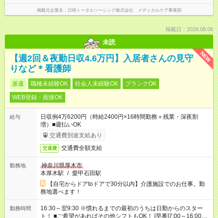
掲載元企業名
日研トータルソーシング株式会社 メディカルケア事業部
掲載日：2026.08.06
未読
NEW
【週2回＆夜勤日収4.6万円】入居者さんの見守
りなど＊看護師
派遣
職種未経験OK
社会人未経験OK
ブランクOK
WEB登録・面接OK
日収例4万6200円（時給2400円×16時間勤務＋残業・深夜割
給与
増）■週払いOK
交通費別途支給あり
交通費全額支給
交通費
神奈川県厚木市
勤務地
本厚木駅
/
愛甲石田駅
【自宅からドアtoドアで30分以内】介護施設でのお仕事。勤
務地選べます！
16:30～翌9:30 ※慣れるまでの最初のうちは日勤からのスター
勤務時間
ト！ ■ご希望があればその他シフトもOK！ [早番]7:00～16:00