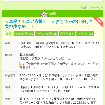
掲載日：2026.08.06
未読
NEW
＜単発＊シニア応援！！＞おもちゃの仕分け＊
負担少なめ！！
派遣
職種未経験OK
社会人未経験OK
大学生歓迎
ブランクOK
時給1400円+期間限定特別手当：800円 ■日払い・週払いOK！
給与
(規定あり) ■現金日払いもＯＫ（規定あり）
横浜市西区
勤務地
横浜駅
/
戸部駅
/
みなとみらい駅
/
…
大手物流会社（年齢不問／「無理なく続けられる」と好評の
職場です！）
9:00～18:00 ▼他にも1日5時間～のシフトもあり！希望の時間
勤務時間
帯を選べます！ ＜シフト例＞ ・8：30～12：00 ・10：00～
19：00 ・17：00～22：00 ・13：00～22：00 ・22：00～翌
6：00 など
【急募】1日のみOK！即日スタートもOK！ ＜Ｗワークや扶養
期間
内での勤務もＯＫです＞ ＃7月～＃8月～
週1日からOK
/
日払いOK
/
履歴書不要
/
40～50代活躍中
/
副
特徴
業・WワークOK
/
服装自由
/
シフト勤務
/
10名以上の大量募