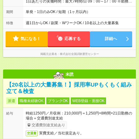
1日あたりの実働時間：最大7時間/日 09：00～17：00 ※勤務時
間は 試験により異なります。
単発・1日のみOK / 短期（1ヶ月以内）
期間
週1日からOK / 副業・WワークOK / 10名以上の大量募集
特徴
気になる！
応募する
詳細へ
掲載元企業名
株式会社全国試験運営センター
未読
【20名以上の大量募集！】採用率UPもくもく組み
立て＆検査
派遣
職種未経験OK
ブランクOK
WEB登録・面接OK
時給1250円／月収例：210,000円＝1,250円×8時間×21日勤務の
給与
場合＋交通費別途支給
交通費別途支給あり
実費支給／当社規定あり。
交通費