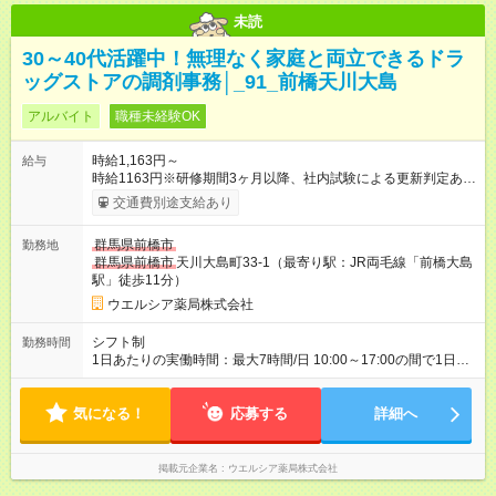
未読
30～40代活躍中！無理なく家庭と両立できるドラ
ッグストアの調剤事務│_91_前橋天川大島
アルバイト
職種未経験OK
時給1,163円～
給与
時給1163円※研修期間3ヶ月以降、社内試験による更新判定あり
社内試験合格後、時給＋50～100円の昇給あり （大学生は＋20
交通費別途支給あり
円） 試用期間あり：入社日から3ヶ月間／本採用と待遇は変わり
ません。 【試用期間】試用期間あり 試用期間の長さ：3ヶ月 雇
群馬県前橋市
勤務地
用形態、給与は本採用時と同じです。
群馬県前橋市
天川大島町33-1（最寄り駅：JR両毛線「前橋大島
駅」徒歩11分）
ウエルシア薬局株式会社
シフト制
勤務時間
1日あたりの実働時間：最大7時間/日 10:00～17:00の間で1日4
時間～応相談 ☆週3～4日の勤務 ※勤務曜日応相談 ☆未経験・無
資格可
気になる！
応募する
詳細へ
掲載元企業名
ウエルシア薬局株式会社