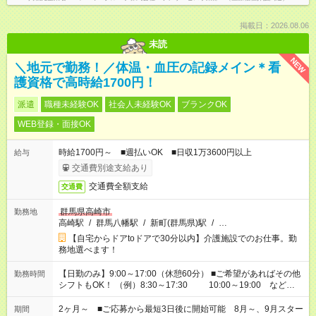
掲載日：2026.08.06
未読
NEW
＼地元で勤務！／体温・血圧の記録メイン＊看
護資格で高時給1700円！
派遣
職種未経験OK
社会人未経験OK
ブランクOK
WEB登録・面接OK
時給1700円～ ■週払いOK ■日収1万3600円以上
給与
交通費別途支給あり
交通費全額支給
交通費
群馬県高崎市
勤務地
高崎駅
/
群馬八幡駅
/
新町(群馬県)駅
/
…
【自宅からドアtoドアで30分以内】介護施設でのお仕事。勤
務地選べます！
【日勤のみ】9:00～17:00（休憩60分） ■ご希望があればその他
勤務時間
シフトもOK！ （例）8:30～17:30 10:00～19:00 など
「家族とお休みを合わせたい」 「できれば残業はしたくない」
など、あなたのご希望に沿ったお仕事をご紹介します！ ※Wワ
2ヶ月～ ■ご応募から最短3日後に開始可能 8月～、9月スター
期間