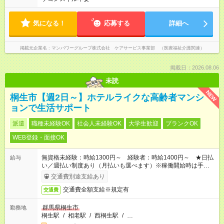
気になる！
応募する
詳細へ
掲載元企業名
マンパワーグループ株式会社 ケアサービス事業部 （医療福祉介護関連）
掲載日：2026.08.06
未読
NEW
桐生市【週2日～】ホテルライクな高齢者マンシ
ョンで生活サポート
派遣
職種未経験OK
社会人未経験OK
大学生歓迎
ブランクOK
WEB登録・面接OK
無資格未経験：時給1300円～ 経験者：時給1400円～ ★日払
給与
い／週払い制度あり（月払いも選べます）※稼働開始時は手続き
完了次第のお支払いとなります。
交通費別途支給あり
交通費全額支給※規定有
交通費
群馬県桐生市
勤務地
桐生駅
/
相老駅
/
西桐生駅
/
…