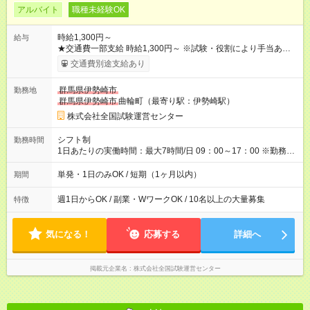
アルバイト
職種未経験OK
時給1,300円～
給与
★交通費一部支給 時給1,300円～ ※試験・役割により手当あり ※
勤務回数により昇給あり 【即給（前払い）オプションあり！】
交通費別途支給あり
希望される場合、勤務から1週間ほどで給与の一部を受け取れま
す。 ※手数料418円がかかります。 【過去試験日の収入例】 ・
群馬県伊勢崎市
勤務地
河合塾模擬試験 8:30～17:30（休憩1時間） 時給1,300円×8時間
群馬県伊勢崎市
曲輪町（最寄り駅：伊勢崎駅）
＝日収10,400円＋交通費 ※当日の役割により時給＋100円の場
合あり ・国家試験 7:00～13:30（休憩なし） 時給1,300円（役
株式会社全国試験運営センター
割手当＋100円）×6時間＝日収8,400円＋交通費 【試用期間】試
用期間なし
シフト制
勤務時間
1日あたりの実働時間：最大7時間/日 09：00～17：00 ※勤務時
間は 試験により異なります。
単発・1日のみOK / 短期（1ヶ月以内）
期間
週1日からOK / 副業・WワークOK / 10名以上の大量募集
特徴
気になる！
応募する
詳細へ
掲載元企業名
株式会社全国試験運営センター