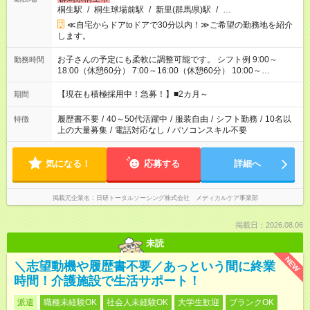
桐生駅
/
桐生球場前駅
/
新里(群馬県)駅
/
…
≪自宅からドアtoドアで30分以内！≫ご希望の勤務地を紹介
します。
お子さんの予定にも柔軟に調整可能です。 シフト例 9:00～
勤務時間
18:00（休憩60分） 7:00～16:00（休憩60分） 10:00～
19:00（休憩60分） ※Wワーク希望の方へ 今ご覧のお仕事で希
望する勤務時間と、もう1つのお仕事の勤務時間の合計が 週40
【現在も積極採用中！急募！】■2カ月～
期間
時間を超えなければOKです。
履歴書不要
/
40～50代活躍中
/
服装自由
/
シフト勤務
/
10名以
特徴
上の大量募集
/
電話対応なし
/
パソコンスキル不要
気になる！
応募する
詳細へ
掲載元企業名
日研トータルソーシング株式会社 メディカルケア事業部
掲載日：2026.08.06
未読
NEW
＼志望動機や履歴書不要／あっという間に終業
時間！介護施設で生活サポート！
派遣
職種未経験OK
社会人未経験OK
大学生歓迎
ブランクOK