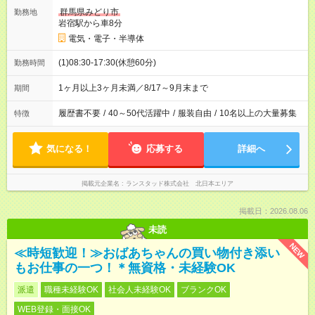
群馬県みどり市
勤務地
岩宿駅から車8分
電気・電子・半導体
(1)08:30-17:30(休憩60分)
勤務時間
1ヶ月以上3ヶ月未満／8/17～9月末まで
期間
履歴書不要
/
40～50代活躍中
/
服装自由
/
10名以上の大量募集
特徴
気になる！
応募する
詳細へ
掲載元企業名
ランスタッド株式会社 北日本エリア
掲載日：2026.08.06
未読
NEW
≪時短歓迎！≫おばあちゃんの買い物付き添い
もお仕事の一つ！＊無資格・未経験OK
派遣
職種未経験OK
社会人未経験OK
ブランクOK
WEB登録・面接OK