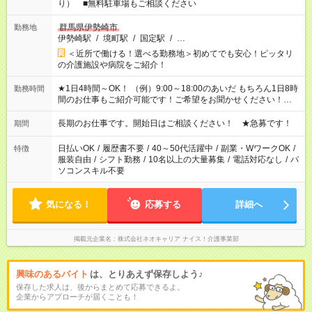
り） ■無料駐車場もご相談ください
群馬県伊勢崎市
勤務地
伊勢崎駅
/
境町駅
/
国定駅
/
…
＜近所で働ける！選べる勤務地＞初めてでも安心！ピッタリ
の介護施設や病院をご紹介！
★1日4時間～OK！ （例）9:00～18:00のあいだ もちろん1日8時
勤務時間
間のお仕事もご紹介可能です！ご希望をお聞かせください！★家
庭の都合でお休みが必要な場合も遠慮なくご相談ください。 ※
週最低15時間以上の勤務が必要です
長期のお仕事です。開始日はご相談ください！ ★急募です！
期間
日払いOK
/
履歴書不要
/
40～50代活躍中
/
副業・WワークOK
/
特徴
服装自由
/
シフト勤務
/
10名以上の大量募集
/
電話対応なし
/
パ
ソコンスキル不要
気になる！
応募する
詳細へ
掲載元企業名
株式会社ネオキャリア ナイス！介護事業部
興味のあるバイト
は、とりあえず保存しよう♪
保存した求人は、後からまとめて応募できるよ。
企業からアプローチが届くことも！