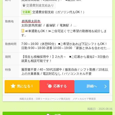
交通費別途支給あり
交通費全額支給（ガソリン代もOK！）
交通費
群馬県太田市
勤務地
太田(群馬県)駅
/
藪塚駅
/
竜舞駅
/
…
≪車通勤もOK！≫ご自宅近くでご希望の勤務地を紹介しま
す。
7:00～16:00（休憩60分） ■ご希望があれば下記シフトもOK！
勤務時間
日勤 9:00～18:00 遅番 10:00～19:00 「家族と休みを合わせた
い」 「〇曜日は遅番がいい」 など、ご希望を教えてください
ね。 ※Wワーク希望の方へ 複数就業の場合は、合計40時間以
【現在も積極採用中！】2カ月～ ■ご応募から最短2～3日後の
期間
内。
就業も相談可能です！
履歴書不要
/
40～50代活躍中
/
服装自由
/
シフト勤務
/
10名以
特徴
上の大量募集
/
電話対応なし
/
パソコンスキル不要
気になる！
応募する
詳細へ
掲載元企業名
日研トータルソーシング株式会社 メディカルケア事業部
掲載日：2026.08.06