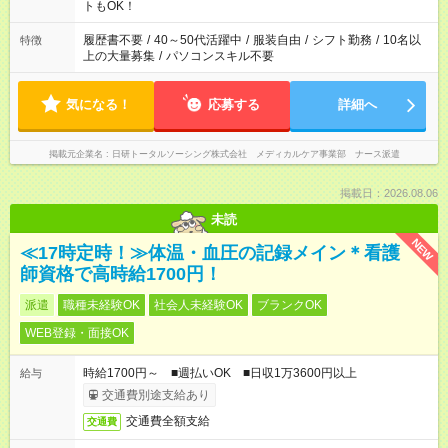
ーク希望の方へ 今ご覧のお仕事で希望する勤務時間と、もう1つ
トもOK！
のお仕事の勤務時間。 合計で週40時間を超える場合は応募でき
ません
履歴書不要
/
40～50代活躍中
/
服装自由
/
シフト勤務
/
10名以
特徴
上の大量募集
/
パソコンスキル不要
気になる！
応募する
詳細へ
掲載元企業名
日研トータルソーシング株式会社 メディカルケア事業部 ナース派遣
掲載日：2026.08.06
未読
NEW
≪17時定時！≫体温・血圧の記録メイン＊看護
師資格で高時給1700円！
派遣
職種未経験OK
社会人未経験OK
ブランクOK
WEB登録・面接OK
時給1700円～ ■週払いOK ■日収1万3600円以上
給与
交通費別途支給あり
交通費全額支給
交通費