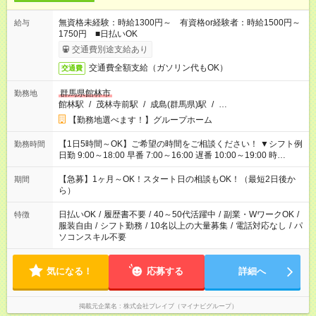
無資格未経験：時給1300円～ 有資格or経験者：時給1500円～
給与
1750円 ■日払いOK
交通費別途支給あり
交通費全額支給（ガソリン代もOK）
交通費
群馬県館林市
勤務地
館林駅
/
茂林寺前駅
/
成島(群馬県)駅
/
…
【勤務地選べます！】グループホーム
【1日5時間～OK】ご希望の時間をご相談ください！ ▼シフト例
勤務時間
日勤 9:00～18:00 早番 7:00～16:00 遅番 10:00～19:00 時
短 10:00～15:00 上記はあくまで一例です。 「夕方までには帰宅
しておきたい」 「朝はゆっくりのスタートがいい」 「お昼の時
【急募】1ヶ月～OK！スタート日の相談もOK！（最短2日後か
期間
間を有効に使いたい」 など、ご希望があれば教えてください
ら）
ね。
日払いOK
/
履歴書不要
/
40～50代活躍中
/
副業・WワークOK
/
特徴
服装自由
/
シフト勤務
/
10名以上の大量募集
/
電話対応なし
/
パ
ソコンスキル不要
気になる！
応募する
詳細へ
掲載元企業名
株式会社ブレイブ（マイナビグループ）