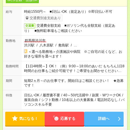
WEB登録・面接OK
時給1550円～ ■日払いOK（規定あり）※即日払い不可
給与
交通費別途支給あり
交通費全額支給 ■ガソリン代も全額支給（規定あ
交通費
り） ■無料駐車場もご相談ください
群馬県渋川市
勤務地
渋川駅
/
八木原駅
/
敷島駅
/
…
＜選べる勤務地＞介護施設や病院 ※ご自宅の近くなど、お
好きな場所を選べます！
【1日4時間～】OK！ （例）9:00～18:00のあいだ もちろん1日8
勤務時間
時間のお仕事もご紹介可能です！ご希望をお聞かせください！
その他の時間帯もあなたのライフスタイルに合わせて お選びい
ただけます！ 【シフト固定もOK】★家庭の都合でお休みが必要
短期2ヵ月～のお仕事です。開始日はご相談ください！ ★急募
期間
な場合も遠慮なくご相談ください。 ※週最低15時間以上の勤務
です！
が必要です
日払いOK
/
履歴書不要
/
40～50代活躍中
/
副業・WワークOK
/
特徴
服装自由
/
シフト勤務
/
10名以上の大量募集
/
電話対応なし
/
パ
ソコンスキル不要
気になる！
応募する
詳細へ