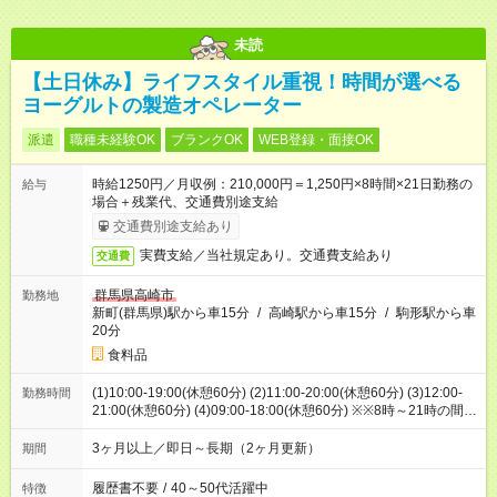
未読
【土日休み】ライフスタイル重視！時間が選べる
ヨーグルトの製造オペレーター
派遣
職種未経験OK
ブランクOK
WEB登録・面接OK
時給1250円／月収例：210,000円＝1,250円×8時間×21日勤務の
給与
場合＋残業代、交通費別途支給
交通費別途支給あり
実費支給／当社規定あり。交通費支給あり
交通費
群馬県高崎市
勤務地
新町(群馬県)駅から車15分
/
高崎駅から車15分
/
駒形駅から車
20分
食料品
(1)10:00-19:00(休憩60分) (2)11:00-20:00(休憩60分) (3)12:00-
勤務時間
21:00(休憩60分) (4)09:00-18:00(休憩60分) ※※8時～21時の間で
実働8時間（休憩60分別途取得）可能です。
3ヶ月以上／即日～長期（2ヶ月更新）
期間
履歴書不要
/
40～50代活躍中
特徴