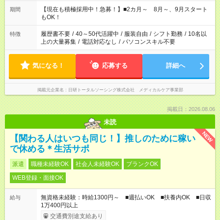
シフトもご相談ください。 ※Wワークの場合当社と合わせて法
定労働時間が週40時間を超えなければOKです。
【現在も積極採用中！急募！】■2カ月～ 8月～、9月スタート
期間
もOK！
履歴書不要
/
40～50代活躍中
/
服装自由
/
シフト勤務
/
10名以
特徴
上の大量募集
/
電話対応なし
/
パソコンスキル不要
気になる！
応募する
詳細へ
掲載元企業名
日研トータルソーシング株式会社 メディカルケア事業部
掲載日：2026.08.06
未読
NEW
【関わる人はいつも同じ！】推しのために稼い
で休める＊生活サポ
派遣
職種未経験OK
社会人未経験OK
ブランクOK
WEB登録・面接OK
無資格未経験：時給1300円～ ■週払いOK ■扶養内OK ■日収
給与
1万400円以上
交通費別途支給あり