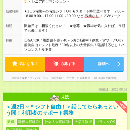
＜シニア向けマンション＞
★1日6時間～の時短シフトOK ★スタート時間選べます！ 7:00～
勤務時間
16:00 9:00～17:00 11:00～19:00 など
残業なし
！ ※Wワークの
場合、他のお仕事と合わせ週40時間超の就業はご案内できませ
ん ※法令に基づき、週20時間以上勤務は社会保険への加入対象
開始日はご相談ください！ ★急募 ★職場が気に入れば、長期
期間
となります ※労働者派遣法（日雇い派遣の原則禁止）により、
でも働けます！
短時間・短期間の就業はご案内が難しい場合があります
日払いOK
/
履歴書不要
/
40～50代活躍中
/
副業・WワークOK
/
特徴
服装自由
/
シフト勤務
/
10名以上の大量募集
/
電話対応なし
/
パ
ソコンスキル不要
気になる！
応募する
詳細へ
掲載元企業名
マンパワーグループ株式会社 ケアサービス事業部 （医療福祉介護関連）
掲載日：2026.08.06
未読
NEW
＜週2日～＊シフト自由！＞話してたらあっとい
う間！利用者のサポート業務
派遣
職種未経験OK
社会人未経験OK
大学生歓迎
ブランクOK