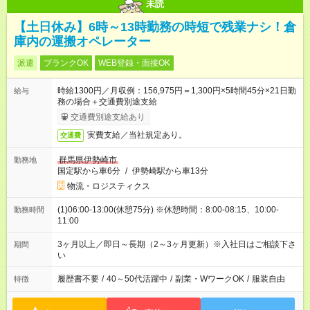
未読
【土日休み】6時～13時勤務の時短で残業ナシ！倉
庫内の運搬オペレーター
派遣
ブランクOK
WEB登録・面接OK
時給1300円／月収例：156,975円＝1,300円×5時間45分×21日勤
給与
務の場合＋交通費別途支給
交通費別途支給あり
実費支給／当社規定あり。
交通費
群馬県伊勢崎市
勤務地
国定駅から車6分
/
伊勢崎駅から車13分
物流・ロジスティクス
(1)06:00-13:00(休憩75分) ※休憩時間：8:00-08:15、10:00-
勤務時間
11:00
3ヶ月以上／即日～長期（2～3ヶ月更新）※入社日はご相談下さ
期間
い
履歴書不要
/
40～50代活躍中
/
副業・WワークOK
/
服装自由
特徴