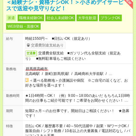
NEW
＜経験ナシ・資格ナシOK！＞小さめデイサービ
スで送迎や見守りなど！
派遣
職種未経験OK
社会人未経験OK
大学生歓迎
ブランクOK
WEB登録・面接OK
時給1550円～ ■日払いOK（規定あり）
給与
交通費別途支給あり
交通費全額支給 ■ガソリン代も全額支給（規定あ
交通費
り） ■無料駐車場もご相談ください
群馬県高崎市
勤務地
北高崎駅
/
新町(群馬県)駅
/
高崎商科大学前駅
/
…
＜選べる勤務地＞介護施設や病院 ※ご自宅の近くなど、お
好きな場所を選べます！
★1日4時間～OK！ （例）9:00～18:00のあいだ もちろん1日8時
勤務時間
間のお仕事もご紹介可能です！ご希望をお聞かせください！ ★
家庭の都合でお休みが必要な場合も遠慮なくご相談ください。
※週最低15時間以上の勤務が必要です
短期2ヵ月～のお仕事です。開始日はご相談ください！ ★急募
期間
です！
日払いOK
/
履歴書不要
/
40～50代活躍中
/
副業・WワークOK
/
特徴
服装自由
/
シフト勤務
/
10名以上の大量募集
/
電話対応なし
/
パ
ソコンスキル不要