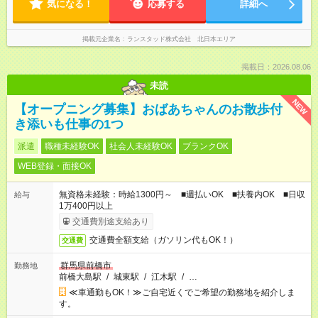
気になる！
応募する
詳細へ
掲載元企業名
ランスタッド株式会社 北日本エリア
掲載日：2026.08.06
未読
NEW
【オープニング募集】おばあちゃんのお散歩付
き添いも仕事の1つ
派遣
職種未経験OK
社会人未経験OK
ブランクOK
WEB登録・面接OK
無資格未経験：時給1300円～ ■週払いOK ■扶養内OK ■日収
給与
1万400円以上
交通費別途支給あり
交通費全額支給（ガソリン代もOK！）
交通費
群馬県前橋市
勤務地
前橋大島駅
/
城東駅
/
江木駅
/
…
≪車通勤もOK！≫ご自宅近くでご希望の勤務地を紹介しま
す。