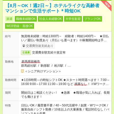
NEW
【8月～OK！週2日～】ホテルライクな高齢者
マンションで生活サポート＊時短OK
派遣
職種未経験OK
社会人未経験OK
大学生歓迎
ブランクOK
WEB登録・面接OK
無資格未経験：時給1300円～ 経験者：時給1400円～ ★日払
給与
い／週払い制度あり（月払いも選べます）※稼働開始時は手続き
完了次第のお支払いとなります。
交通費別途支給あり
交通費全額支給※規定有
交通費
群馬県前橋市
勤務地
群馬総社駅
/
駒形駅
/
粕川駅
/
…
＜シニア向けマンション＞
★1日6時間～の時短シフトOK ★スタート時間選べます！ 7:00～
勤務時間
16:00 9:00～17:00 11:00～19:00 など
残業なし
！ ※Wワークの
場合、他のお仕事と合わせ週40時間超の就業はご案内できませ
ん ※法令に基づき、週20時間以上勤務は社会保険への加入対象
開始日はご相談ください！ ★急募 ★職場が気に入れば、長期
期間
となります ※労働者派遣法（日雇い派遣の原則禁止）により、
でも働けます！
短時間・短期間の就業はご案内が難しい場合があります
日払いOK
/
履歴書不要
/
40～50代活躍中
/
副業・WワークOK
/
特徴
服装自由
/
シフト勤務
/
10名以上の大量募集
/
電話対応なし
/
パ
ソコンスキル不要