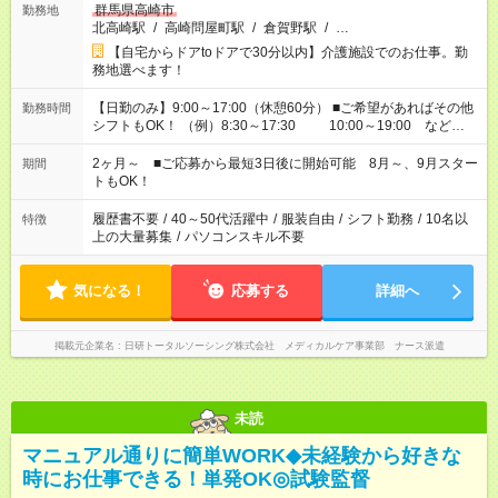
群馬県高崎市
勤務地
北高崎駅
/
高崎問屋町駅
/
倉賀野駅
/
…
【自宅からドアtoドアで30分以内】介護施設でのお仕事。勤
務地選べます！
【日勤のみ】9:00～17:00（休憩60分） ■ご希望があればその他
勤務時間
シフトもOK！ （例）8:30～17:30 10:00～19:00 など
「家族とお休みを合わせたい」 「できれば残業はしたくない」
など、あなたのご希望に沿ったお仕事をご紹介します！ ※Wワ
2ヶ月～ ■ご応募から最短3日後に開始可能 8月～、9月スター
期間
ーク希望の方へ 今ご覧のお仕事で希望する勤務時間と、もう1つ
トもOK！
のお仕事の勤務時間。 合計で週40時間を超える場合は応募でき
ません
履歴書不要
/
40～50代活躍中
/
服装自由
/
シフト勤務
/
10名以
特徴
上の大量募集
/
パソコンスキル不要
気になる！
応募する
詳細へ
掲載元企業名
日研トータルソーシング株式会社 メディカルケア事業部 ナース派遣
未読
マニュアル通りに簡単WORK◆未経験から好きな
時にお仕事できる！単発OK◎試験監督