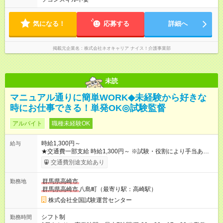
気になる！
応募する
詳細へ
掲載元企業名
株式会社ネオキャリア ナイス！介護事業部
未読
マニュアル通りに簡単WORK◆未経験から好きな
時にお仕事できる！単発OK◎試験監督
アルバイト
職種未経験OK
時給1,300円～
給与
★交通費一部支給 時給1,300円～ ※試験・役割により手当あり ※
勤務回数により昇給あり 【即給（前払い）オプションあり！】
交通費別途支給あり
希望される場合、勤務から1週間ほどで給与の一部を受け取れま
す。 ※手数料418円がかかります。 【過去試験日の収入例】 ・
群馬県高崎市
勤務地
河合塾模擬試験 8:30～17:30（休憩1時間） 時給1,300円×8時間
群馬県高崎市
八島町（最寄り駅：高崎駅）
＝日収10,400円＋交通費 ※当日の役割により時給＋100円の場
合あり ・国家試験 7:00～13:30（休憩なし） 時給1,300円（役
株式会社全国試験運営センター
割手当＋100円）×6時間＝日収8,400円＋交通費 【試用期間】試
用期間なし
シフト制
勤務時間