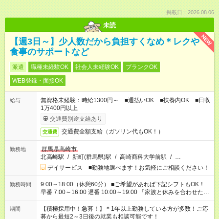
掲載日：2026.08.06
未読
NEW
【週3日～】少人数だから負担すくなめ＊レクや
食事のサポートなど
派遣
職種未経験OK
社会人未経験OK
ブランクOK
WEB登録・面接OK
無資格未経験：時給1300円～ ■週払いOK ■扶養内OK ■日収
給与
1万400円以上
交通費別途支給あり
交通費全額支給（ガソリン代もOK！）
交通費
群馬県高崎市
勤務地
北高崎駅
/
新町(群馬県)駅
/
高崎商科大学前駅
/
…
デイサービス ■勤務地選べます！お気軽にご相談ください！
9:00～18:00（休憩60分） ■ご希望があれば下記シフトもOK！
勤務時間
早番 7:00～16:00 遅番 10:00～19:00 「家族と休みを合わせた
い」 「余裕を持って夕飯の準備がしたい」 「できれば残業はし
たくない」 など、ご希望を教えてくださいね。 ※Wワーク希望
【積極採用中！急募！】＊1年以上勤務している方が多数！ご応
期間
の方へ 今ご覧のお仕事で希望する勤務時間と、もう1つのお仕事
募から最短2～3日後の就業も相談可能です！