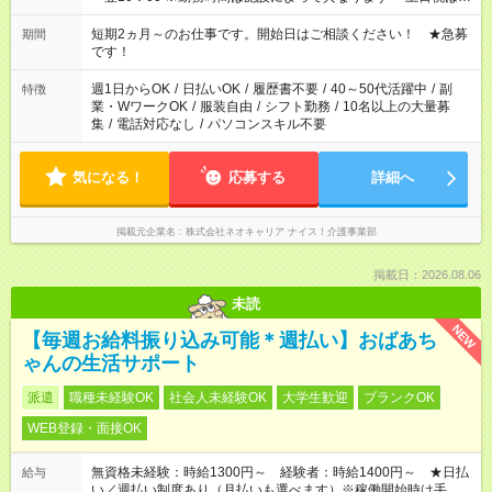
みたい」 「しっかり稼ぎたい」 「もう少し遅い時間から始めた
い」など ご希望にあったお仕事をご案内いたします。 ※未経験
短期2ヵ月～のお仕事です。開始日はご相談ください！ ★急募
期間
の方の場合は1～2ヶ月間は日中での仕事を経験いただき、 お
です！
仕事に慣れてからの夜勤になります。 ★家庭の都合でお休みが
必要な場合も遠慮なくご相談ください。
週1日からOK
/
日払いOK
/
履歴書不要
/
40～50代活躍中
/
副
特徴
業・WワークOK
/
服装自由
/
シフト勤務
/
10名以上の大量募
集
/
電話対応なし
/
パソコンスキル不要
気になる！
応募する
詳細へ
掲載元企業名
株式会社ネオキャリア ナイス！介護事業部
掲載日：2026.08.06
未読
NEW
【毎週お給料振り込み可能＊週払い】おばあち
ゃんの生活サポート
派遣
職種未経験OK
社会人未経験OK
大学生歓迎
ブランクOK
WEB登録・面接OK
無資格未経験：時給1300円～ 経験者：時給1400円～ ★日払
給与
い／週払い制度あり（月払いも選べます）※稼働開始時は手続き