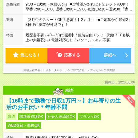
9:00～18:00（休憩60分） ■ご希望があれば下記シフトもOK！
勤務時間
早番 7:00～16:00 遅番 10:00～19:00 夜勤 16:30～翌9:30 「家族
と休みを合わせたい」 「余裕を持って夕飯の準備がしたい」
「できれば残業はしたくない」 など、ご希望を教えてください
【8月中のスタートOK！急募！】2カ月～ ■ご応募から最短2～
期間
ね。 ※Wワーク希望の方へ 今ご覧のお仕事で希望する勤務時間
3日後に就業が可能です！
と、もう1つのお仕事の勤務時間。 合計で週40時間を超える場
合は応募できません。
履歴書不要
/
40～50代活躍中
/
服装自由
/
シフト勤務
/
10名以
特徴
上の大量募集
/
電話対応なし
/
パソコンスキル不要
気になる！
応募する
詳細へ
掲載元企業名
日研トータルソーシング株式会社 メディカルケア事業部
掲載日：2026.08.06
未読
NEW
【16時まで勤務で日収1万円～】お年寄りの生
活のお手伝い＊年齢不問
派遣
職種未経験OK
社会人未経験OK
ブランクOK
WEB登録・面接OK
無資格未経験：時給1300円～ ■週払いOK
給与