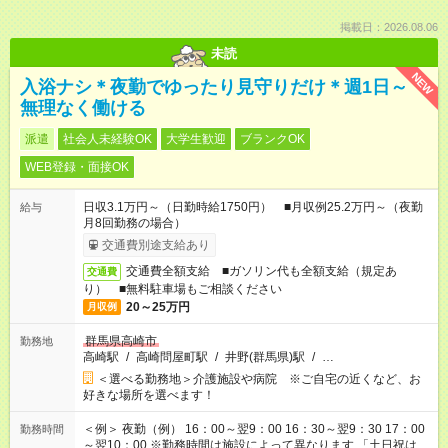
掲載日：2026.08.06
未読
NEW
入浴ナシ＊夜勤でゆったり見守りだけ＊週1日～
無理なく働ける
派遣
社会人未経験OK
大学生歓迎
ブランクOK
WEB登録・面接OK
日収3.1万円～（日勤時給1750円） ■月収例25.2万円～（夜勤
給与
月8回勤務の場合）
交通費別途支給あり
交通費全額支給 ■ガソリン代も全額支給（規定あ
交通費
り） ■無料駐車場もご相談ください
20～25万円
月収例
群馬県高崎市
勤務地
高崎駅
/
高崎問屋町駅
/
井野(群馬県)駅
/
…
＜選べる勤務地＞介護施設や病院 ※ご自宅の近くなど、お
好きな場所を選べます！
＜例＞ 夜勤（例） 16：00～翌9：00 16：30～翌9：30 17：00
勤務時間
～翌10：00 ※勤務時間は施設によって異なります 「土日祝は休