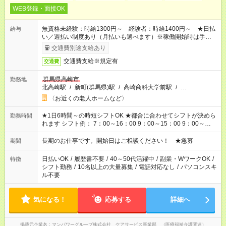
WEB登録・面接OK
無資格未経験：時給1300円～ 経験者：時給1400円～ ★日払
給与
い／週払い制度あり（月払いも選べます）※稼働開始時は手続き
完了次第のお支払いとなります。
交通費別途支給あり
交通費支給※規定有
交通費
群馬県高崎市
勤務地
北高崎駅
/
新町(群馬県)駅
/
高崎商科大学前駅
/
…
〈お近くの老人ホームなど〉
★1日6時間～の時短シフトOK ★都合に合わせてシフトが決めら
勤務時間
れます シフト例： 7：00～16：00 9：00～15：00 9：00～
18：00 11：00～20：00 など ※Wワークの場合、他のお仕事と
合わせ週40時間超の就業はご案内できません ※法令に基づき、
長期のお仕事です。開始日はご相談ください！ ★急募
期間
週20時間以上勤務は社会保険への加入対象となります ※労働者
派遣法（日雇い派遣の原則禁止）により、短時間・短期間の就
日払いOK
/
履歴書不要
/
40～50代活躍中
/
副業・WワークOK
/
特徴
業はご案内が難しい場合があります
シフト勤務
/
10名以上の大量募集
/
電話対応なし
/
パソコンスキ
ル不要
気になる！
応募する
詳細へ
掲載元企業名
マンパワーグループ株式会社 ケアサービス事業部 （医療福祉介護関連）