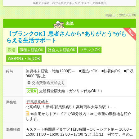
掲載元企業名
株式会社ネオキャリア ナイス！介護事業部
掲載日：2026.08.06
未読
NEW
【ブランクOK】患者さんから”ありがとう”がも
らえる生活サポート
派遣
職種未経験OK
社会人未経験OK
ブランクOK
WEB登録・面接OK
無資格未経験：時給1200円～ ■週払いOK ■扶養内OK ■日収
給与
9600円以上
交通費別途支給あり
交通費全額支給（ガソリン代もOK！）
交通費
群馬県高崎市
勤務地
北高崎駅
/
新町(群馬県)駅
/
高崎商科大学前駅
/
…
≪自宅からドアtoドアで30分以内！≫ご希望の勤務地を紹介
します。
★スタート時間選べます／1日5時間～OK ～シフト例～ 10:00～
勤務時間
15:00 11:00～16:00 12:00～17:00 など 上記は一例です。その他