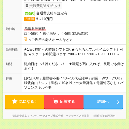
完了次第のお支払いとなります。
交通費別途支給あり
交通費支給※規定有
交通費
5～10万円
月収例
群馬県邑楽郡
勤務地
西小泉駅
/
東小泉駅
/
小泉町(群馬県)駅
＜ご近所の老人ホームなど＞
★1日6時間～の時短シフトOK ★もちろんフルタイムシフトも可
勤務時間
能 ★スタート時間選べます 7:00～16:00 9:00～18:00 11:00～
20:00 など
残業なし
！ ※Wワークの場合、他のお仕事と合わせ
週40時間超の就業はご案内できません ※法令に基づき、週20時
開始日はご相談ください！ ★職場が気に入れば、長期でも働け
期間
間以上勤務は社会保険への加入対象となります ※労働者派遣法
ます！
（日雇い派遣の原則禁止）により、短時間・短期間の就業はご
案内が難しい場合があります
日払いOK
/
履歴書不要
/
40～50代活躍中
/
副業・WワークOK
/
特徴
服装自由
/
シフト勤務
/
10名以上の大量募集
/
電話対応なし
/
パ
ソコンスキル不要
気になる！
応募する
詳細へ
掲載元企業名
マンパワーグループ株式会社 ケアサービス事業部 （医療福祉介護関連）