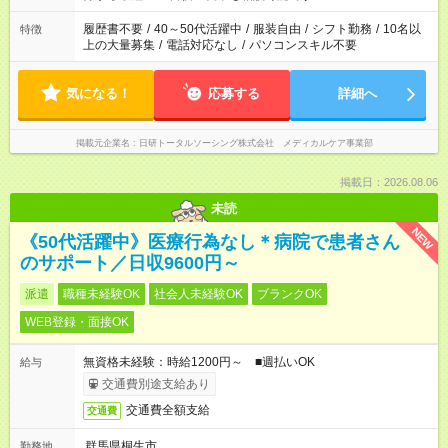
の勤務時間。 合計で週40時間を超える場合は応募できません。
履歴書不要
/
40～50代活躍中
/
服装自由
/
シフト勤務
/
10名以
特徴
上の大量募集
/
電話対応なし
/
パソコンスキル不要
気になる！
応募する
詳細へ
掲載元企業名
日研トータルソーシング株式会社 メディカルケア事業部
掲載日：2026.08.06
未読
NEW
《50代活躍中》医療行為なし＊病院で患者さん
のサポート／日収9600円～
派遣
職種未経験OK
社会人未経験OK
ブランクOK
WEB登録・面接OK
無資格未経験：時給1200円～ ■週払いOK
給与
交通費別途支給あり
交通費全額支給
交通費
群馬県桐生市
勤務地