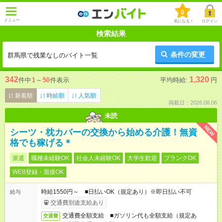
0
メニュー
気になる！
ログイン
検索結果
条件の変更
群馬県で残業なしのバイト一覧
342
1,320
件中
1
～
50
件表示
平均時給:
円
新着順
時給順
人気順
掲載日：2026.08.06
未読
NEW
シーツ・枕カバーの交換から始める介護！無資
格でも稼げる＊
派遣
職種未経験OK
社会人未経験OK
大学生歓迎
ブランクOK
WEB登録・面接OK
時給1550円～ ■日払いOK（規定あり）※即日払い不可
給与
交通費別途支給あり
交通費全額支給 ■ガソリン代も全額支給（規定あ
交通費