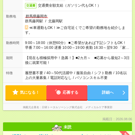
交通費全額支給（ガソリン代もOK！）
交通費
群馬県藤岡市
勤務地
群馬藤岡駅
/
北藤岡駅
≪車通勤もOK！≫ご自宅近くでご希望の勤務地を紹介しま
す。
9:00～18:00（休憩60分） ■ご希望があれば下記シフトもOK！
勤務時間
早番 7:00～16:00 遅番 10:00～19:00 夜勤 16:30～翌9:30 「家族
と休みを合わせたい」 「余裕を持って夕飯の準備がしたい」
「できれば残業はしたくない」 など、ご希望を教えてください
【現在も積極採用中！急募！】■2カ月～ ■応募から最短2～3日
期間
ね。 ※Wワーク希望の方へ 今ご覧のお仕事で希望する勤務時間
後に就業可能！
と、もう1つのお仕事の勤務時間。 合計で週40時間を超える場
合は応募できません。
履歴書不要
/
40～50代活躍中
/
服装自由
/
シフト勤務
/
10名以
特徴
上の大量募集
/
電話対応なし
/
パソコンスキル不要
気になる！
応募する
詳細へ
掲載元企業名
日研トータルソーシング株式会社 メディカルケア事業部
掲載日：2026.08.06
未読