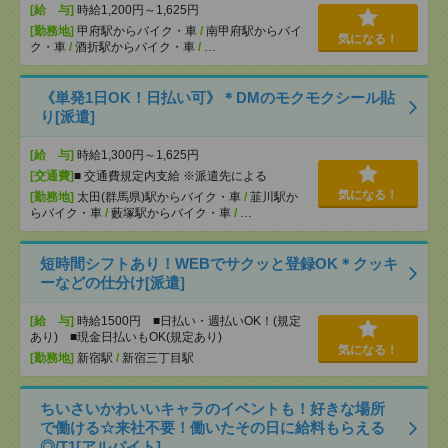
[給 与]
時給1,200円～1,625円
[勤務地]
甲府駅からバイク・車
/
南甲府駅からバイ
気になる！
ク・車
/
酒折駅からバイク・車
/
…
《単発1日OK！日払い可》＊DMのモクモクシール貼
り[派遣]
[給 与]
時給1,300円～1,625円
[交通費]
■ 交通費規定内支給 ※派遣先による
気になる！
[勤務地]
太田(群馬県)駅からバイク・車
/
韮川駅か
らバイク・車
/
藪塚駅からバイク・車
/
…
短時間シフトあり！WEBでサクッと登録OK＊クッキ
ーなどの仕分け[派遣]
[給 与]
時給1500円 ■日払い・週払いOK！(規定
あり) ■現金日払いもOK(規定あり)
気になる！
[勤務地]
新宿駅
/
新宿三丁目駅
ちいさいかわいいキャラのイベントも！好きな場所
で働ける☆来社不要！働いたその日に給料もらえる
◎/T1[アルバイト]