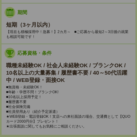
期間
短期（3ヶ月以内）
【現在も積極採用中！急募！】2カ月～ ■ご応募から最短2～3日後の就業
も相談可能です！
応募資格・条件
職種未経験OK / 社会人未経験OK / ブランクOK /
10名以上の大量募集 / 履歴書不要 / 40～50代活躍
中 / WEB登録・面接OK
■無資格・未経験OK！
■年齢・学歴不問！ブランクOK!
■10名以上採用予定！
■履歴書不要
■社会保険完備
■社員登用あり（紹介予定派遣）
★WEB登録・電話登録OK！支店への来社面談の場合、交通費として【QUO
カード2000円分】プレゼント！
★出張面談に関してもお気軽にご相談ください。