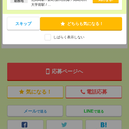
メディカルケア事業部 横浜オフィス
勤務地
大学前駅 / …
神奈川県横浜市保土ケ谷区神戸町134 横浜ビジネスパークサウスタワー
2F B区画
TEL：0120-901-799
MAIL：
tenshoku@nikken-ts.jp
担当：採用担当
スキップ
どちらも気になる！
登録交通費
しばらく表示しない
★今ならご来社登録でQUOカード2000円分をプレゼント中★
応募ページへ
気になる！
電話応募
メール
LINE
で送る
で送る