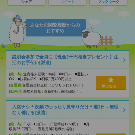
シェア
ツイート
ブックマーク
あなたの閲覧履歴からの
おすすめ
説明会参加で全員に【現金2千円相当プレゼント】生
活のお手伝い[派遣]
[給 与]
無資格未経験：時給1300円～ ■週払い
OK ■扶養内OK ■日収1万400円以上
[交通費]
交通費全額支給（ガソリン代もOK！）
気になる！
[勤務地]
群馬八幡駅
/
倉賀野駅
/
南高崎駅
/
…
入浴ナシ＊夜勤でゆったり見守りだけ＊週1日～無理
なく働ける[派遣]
[給 与]
日収3.1万円～（日勤時給1750円） ■月
収例25.2万円～（夜勤月8回勤務の場合）