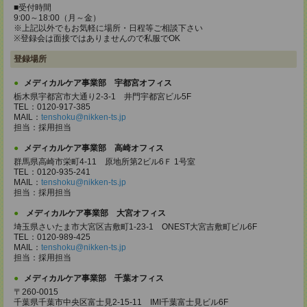
■受付時間
9:00～18:00（月～金）
※上記以外でもお気軽に場所・日程等ご相談下さい
※登録会は面接ではありませんので私服でOK
登録場所
メディカルケア事業部 宇都宮オフィス
栃木県宇都宮市大通り2-3-1 井門宇都宮ビル5F
TEL：0120-917-385
MAIL：
tenshoku@nikken-ts.jp
担当：採用担当
メディカルケア事業部 高崎オフィス
群馬県高崎市栄町4-11 原地所第2ビル6Ｆ 1号室
TEL：0120-935-241
MAIL：
tenshoku@nikken-ts.jp
担当：採用担当
メディカルケア事業部 大宮オフィス
埼玉県さいたま市大宮区吉敷町1-23-1 ONEST大宮吉敷町ビル6F
TEL：0120-989-425
MAIL：
tenshoku@nikken-ts.jp
担当：採用担当
メディカルケア事業部 千葉オフィス
〒260-0015
千葉県千葉市中央区富士見2-15-11 IMI千葉富士見ビル6F