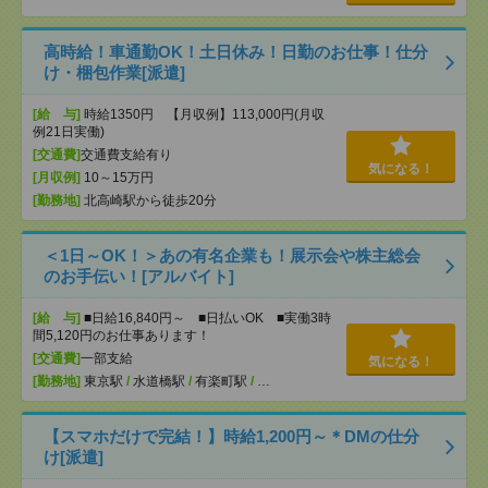
高時給！車通勤OK！土日休み！日勤のお仕事！仕分
け・梱包作業[派遣]
[給 与]
時給1350円 【月収例】113,000円(月収
例21日実働)
[交通費]
交通費支給有り
気になる！
[月収例]
10～15万円
[勤務地]
北高崎駅から徒歩20分
＜1日～OK！＞あの有名企業も！展示会や株主総会
のお手伝い！[アルバイト]
[給 与]
■日給16,840円～ ■日払いOK ■実働3時
間5,120円のお仕事あります！
[交通費]
一部支給
気になる！
[勤務地]
東京駅
/
水道橋駅
/
有楽町駅
/
…
【スマホだけで完結！】時給1,200円～＊DMの仕分
け[派遣]