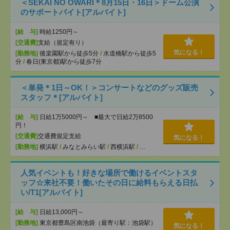
＜SEKAI NO OWARI＊8月15日・16日＞ドーム公演
のサポートバイト[アルバイト]
[給 与]
時給1250円～
[交通費]
支給（規定有り）
気になる！
[勤務地]
後楽園駅から徒歩5分
/
水道橋駅から徒歩5
分
/
春日(東京都)駅から徒歩7分
＜単発＊1日～OK！＞コンサートなどのグッズ販売
スタッフ＊[アルバイト]
[給 与]
日給1万5000円～ ■最大で日給2万8500
円！
[交通費]
交通費規定支給
気になる！
[勤務地]
横浜駅
/
みなとみらい駅
/
西横浜駅
/
…
人気イベントも！好きな場所で働けるイベントスタ
ッフ☆来社不要！働いたその日に給料もらえる日払
い/T1[アルバイト]
[給 与]
日給13,000円～
[勤務地]
東京都豊島区南池袋（最寄り駅：池袋駅）
気になる！