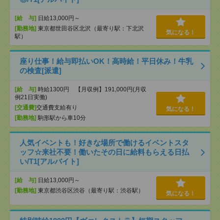
[給 与]
日給13,000円～
[勤務地]
東京都世田谷区北沢（最寄り駅：下北沢
気になる！
駅）
座り仕事！給与即払いOK！高時給！平日休み！牛乳
の検査[派遣]
[給 与]
時給1300円 【月収例】191,000円(月収
例21日実働)
[交通費]
交通費支給有り
気になる！
[勤務地]
駒形駅から車10分
人気イベントも！好きな場所で働けるイベントスタ
ッフ☆来社不要！働いたその日に給料もらえる日払
い/T1[アルバイト]
[給 与]
日給13,000円～
[勤務地]
東京都渋谷区渋谷（最寄り駅：渋谷駅）
気になる！