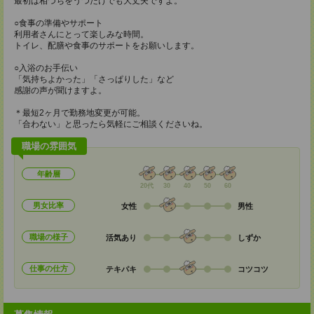
最初は相づちをうつだけでも大丈夫ですよ。
○食事の準備やサポート
利用者さんにとって楽しみな時間。
トイレ、配膳や食事のサポートをお願いします。
○入浴のお手伝い
「気持ちよかった」「さっぱりした」など
感謝の声が聞けますよ。
＊最短2ヶ月で勤務地変更が可能。
「合わない」と思ったら気軽にご相談くださいね。
職場の雰囲気
年齢層
20代
30
40
50
60
男女比率
女性
男性
職場の様子
活気あり
しずか
仕事の仕方
テキパキ
コツコツ