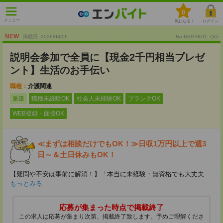
0
メニュー
気になる！
ログイン
NEW
掲載日 :2026
/
08
/
06
No.NSGTK01_QO
説明会参加で全員に【現金2千円相当プレゼ
ント】生活のお手伝い
職種：
介護関連
派遣
職種未経験OK
社会人未経験OK
ブランクOK
WEB登録・面接OK
≪まずは相談だけでもOK！≫日収1万円以上で週3
日～＆土日休みもOK！
【疑問や不安は事前に解消！】「本当に未経験・無資格でも大丈夫
...
もっとみる
応募が集まった時点で掲載終了
この求人は応募が集まり次第、掲載終了致します。予めご理解くださ