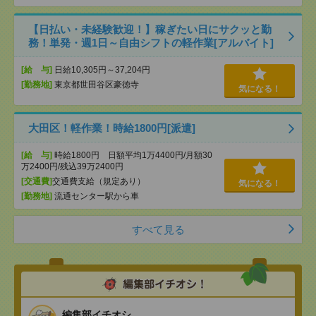
【日払い・未経験歓迎！】稼ぎたい日にサクッと勤
務！単発・週1日～自由シフトの軽作業[アルバイト]
[給 与]
日給10,305円～37,204円
[勤務地]
東京都世田谷区豪徳寺
気になる！
大田区！軽作業！時給1800円[派遣]
[給 与]
時給1800円 日額平均1万4400円/月額30
万2400円/残込39万2400円
[交通費]
交通費支給（規定あり）
気になる！
[勤務地]
流通センター駅から車
すべて見る
編集部イチオシ