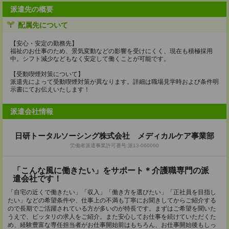
派遣先の概要
配属先について
【安心・安定の勤務先】
福祉のお仕事のため、景気変動などの影響を受けにくく、現在も積極採用
中。シフト減少などもなく安定して働くことが可能です。
【受動喫煙対策について】
派遣先によって受動喫煙対策が異なります。詳細は職場見学時および条件明
示書にてお伝えいたします！
派遣会社情報
日研トータルソーシング株式会社 メディカルケア事業部
労働者派遣事業許可番号:派13-060060
「こんな風に働きたい」をサポート＊介護職専門の派
遣会社です！
「自宅の近くで働きたい」「収入」「働き方を選びたい」「正社員を目指し
たい」などの希望条件や、仕事上の不満も丁寧にお聞きしてからご紹介する
ので長期でご活躍されている方が多いのが特長です。まずはご希望を聞いた
うえで、ピッタリの求人をご紹介。また安心してお仕事を続けていただくた
め、経験豊富な専任担当者がお仕事開始前はもちろん、お仕事開始後もしっ