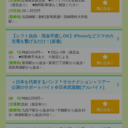
[交通費]
交通費全額支給 ■ガソリン代も全額支給
（規定あり） ■無料駐車場もご相談ください
気になる！
[月収例]
20～25万円
[勤務地]
北高崎駅
/
新町(群馬県)駅
/
高崎商科大学前
駅
/
…
【シフト自由・現金手渡しOK】iPhoneなどスマホの
充電を繋げるだけ！[派遣]
[給 与]
時給1414円～ ▼日払いOK（規定あ
り） ■初勤務手当あり ※規定による
[勤務地]
新宿駅から徒歩
/
新宿三丁目駅から徒歩
/
気になる！
高田馬場駅から徒歩
/
…
＜日本を代表するバンド＊サカナクション＞ツアー
公演のサポートバイト＠日本武道館[アルバイト]
[給 与]
時給1250円～
[交通費]
支給（規定有り）
気になる！
[勤務地]
九段下駅から徒歩5分
/
竹橋駅から徒歩10
分
/
神保町駅から徒歩15分
/
…