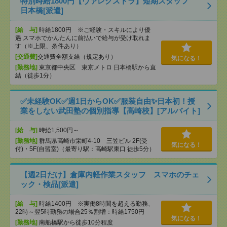
特別時給1800円【ヴァレクストラ】短期スタッフ
日本橋[派遣]
[給 与]
時給1800円 ※ご経験・スキルにより優
遇 スマホでかんたんに前払いで給与が受け取れま
す（※上限、条件あり）
[交通費]
交通費全額支給（規定あり）
気になる！
[勤務地]
東京都中央区 東京メトロ 日本橋駅から直
結（徒歩1分）
✅未経験OK✅週1日からOK✅服装自由✨日本初！授
業をしない武田塾の個別指導【高崎校】[アルバイト]
[給 与]
時給1,500円～
[勤務地]
群馬県高崎市栄町4-10 三笠ビル 2F(受
気になる！
付)・5F(自習室)（最寄り駅：高崎駅東口 徒歩5分）
【週2日だけ】倉庫内軽作業スタッフ スマホのチェ
ック・検品[派遣]
[給 与]
時給1400円 ※実働8時間を超える勤務、
22時～翌5時勤務の場合25％割増：時給1750円
気になる！
[勤務地]
南船橋駅から徒歩10分程度