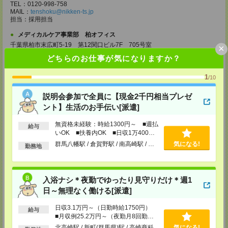
TEL：0120-998-758
MAIL：
tenshoku@nikken-ts.jp
担当：採用担当
メディカルケア事業部 柏オフィス
千葉県柏市末広町5-19 第12関口ビル7F 705号室
×
TEL：0120-935-218
どちらのお仕事が気になりますか？
MAIL：
tenshoku@nikken-ts.jp
担当：採用担当
1
/10
メディカルケア事業部 新宿オフィス
東京都新宿区新宿2-3-10 新宿御苑ビル6階
説明会参加で全員に【現金2千円相当プレゼ
TEL：0120-457-235
ント】生活のお手伝い[派遣]
MAIL：
tenshoku@nikken-ts.jp
担当：採用担当
無資格未経験：時給1300円～ ■週払
給与
メディカルケア事業部 立川事業所
いOK ■扶養内OK ■日収1万400円
以上
東京都立川市錦町1-12-14
群馬八幡駅 / 倉賀野駅 / 南高崎駅 / …
気になる!
勤務地
TEL：0120-934-200
MAIL：
tenshoku@nikken-ts.jp
担当：採用担当
入浴ナシ＊夜勤でゆったり見守りだけ＊週1
メディカルケア事業部 町田オフィス
日～無理なく働ける[派遣]
東京都町田市森野1-7-23 大樹生命町田ビル6F
TEL：0120-453-285
MAIL：
tenshoku@nikken-ts.jp
日収3.1万円～（日勤時給1750円）
給与
担当：採用担当
■月収例25.2万円～（夜勤月8回勤務
の場合）
北高崎駅 / 新町(群馬県)駅 / 高崎商科
気になる!