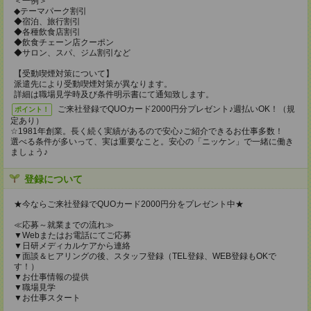
＜一例＞
◆テーマパーク割引
◆宿泊、旅行割引
◆各種飲食店割引
◆飲食チェーン店クーポン
◆サロン、スパ、ジム割引など
【受動喫煙対策について】
派遣先により受動喫煙対策が異なります。
詳細は職場見学時及び条件明示書にて通知致します。
ご来社登録でQUOカード2000円分プレゼント♪週払いOK！（規
ポイント！
定あり）
☆1981年創業。長く続く実績があるので安心♪ご紹介できるお仕事多数！
選べる条件が多いって、実は重要なこと。安心の「ニッケン」で一緒に働き
ましょう♪
登録について
★今ならご来社登録でQUOカード2000円分をプレゼント中★
≪応募～就業までの流れ≫
▼Webまたはお電話にてご応募
▼日研メディカルケアから連絡
▼面談＆ヒアリングの後、スタッフ登録（TEL登録、WEB登録もOKで
す！）
▼お仕事情報の提供
▼職場見学
▼お仕事スタート