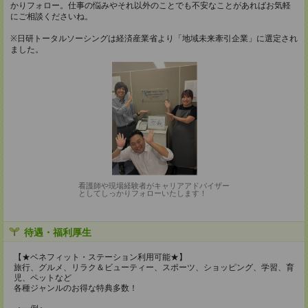
かりフォロー。仕事の悩みやそれ以外のことでも不安なことがあればお気軽
にご相談くださいね。
※日研トータルソーシングは経済産業省より「地域未来牽引企業」に選定され
ました。
看護師や現場経験者がキャリアアドバイザー
としてしっかりフォローいたします！
待遇・福利厚生
【★ベネフィット・ステーション利用可能★】
旅行、グルメ、リラク＆ビューティー、スポーツ、ショッピング、学習、育
児、ペットなど
各種ジャンルのお得な特典多数！