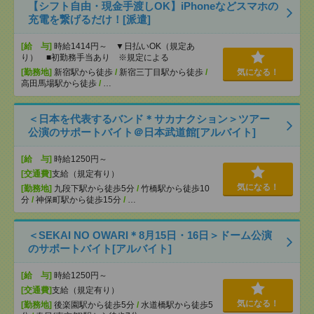
【シフト自由・現金手渡しOK】iPhoneなどスマホの
充電を繋げるだけ！[派遣]
[給 与]
時給1414円～ ▼日払いOK（規定あ
り） ■初勤務手当あり ※規定による
[勤務地]
新宿駅から徒歩
/
新宿三丁目駅から徒歩
/
気になる！
高田馬場駅から徒歩
/
…
＜日本を代表するバンド＊サカナクション＞ツアー
公演のサポートバイト＠日本武道館[アルバイト]
[給 与]
時給1250円～
[交通費]
支給（規定有り）
気になる！
[勤務地]
九段下駅から徒歩5分
/
竹橋駅から徒歩10
分
/
神保町駅から徒歩15分
/
…
＜SEKAI NO OWARI＊8月15日・16日＞ドーム公演
のサポートバイト[アルバイト]
[給 与]
時給1250円～
[交通費]
支給（規定有り）
気になる！
[勤務地]
後楽園駅から徒歩5分
/
水道橋駅から徒歩5