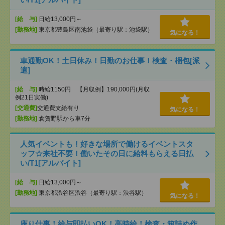
[給 与]
日給13,000円～
[勤務地]
東京都豊島区南池袋（最寄り駅：池袋駅）
気になる！
車通勤OK！土日休み！日勤のお仕事！検査・梱包[派
遣]
[給 与]
時給1150円 【月収例】190,000円(月収
例21日実働)
[交通費]
交通費支給有り
気になる！
[勤務地]
倉賀野駅から車7分
人気イベントも！好きな場所で働けるイベントスタ
ッフ☆来社不要！働いたその日に給料もらえる日払
い/T1[アルバイト]
[給 与]
日給13,000円～
[勤務地]
東京都渋谷区渋谷（最寄り駅：渋谷駅）
気になる！
座り仕事！給与即払いOK！高時給！検査・箱詰め作