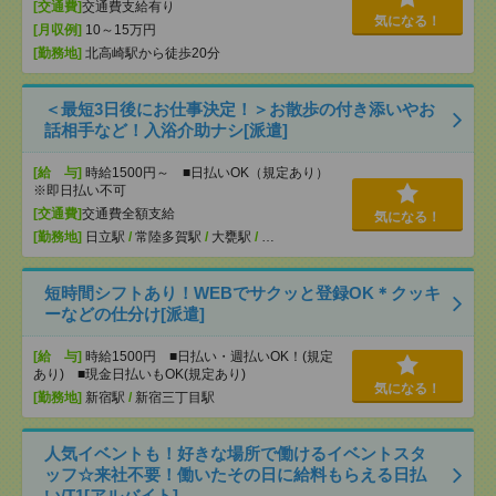
[交通費]
交通費支給有り
気になる！
[月収例]
10～15万円
[勤務地]
北高崎駅から徒歩20分
＜最短3日後にお仕事決定！＞お散歩の付き添いやお
話相手など！入浴介助ナシ[派遣]
[給 与]
時給1500円～ ■日払いOK（規定あり）
※即日払い不可
[交通費]
交通費全額支給
気になる！
[勤務地]
日立駅
/
常陸多賀駅
/
大甕駅
/
…
短時間シフトあり！WEBでサクッと登録OK＊クッキ
ーなどの仕分け[派遣]
[給 与]
時給1500円 ■日払い・週払いOK！(規定
あり) ■現金日払いもOK(規定あり)
気になる！
[勤務地]
新宿駅
/
新宿三丁目駅
人気イベントも！好きな場所で働けるイベントスタ
ッフ☆来社不要！働いたその日に給料もらえる日払
い/T1[アルバイト]