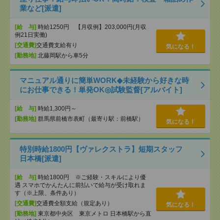
業など[派遣]
[給 与]
時給1250円 【月収例】203,000円(月収
例21日実働)
[交通費]
交通費支給有り
気になる！
[勤務地]
北藤岡駅から車5分
マニュアル通りに簡単WORK◆未経験から好きな時
にお仕事できる！単発OK◎試験監督[アルバイト]
[給 与]
時給1,300円～
[勤務地]
群馬県前橋市表町（最寄り駅：前橋駅）
気になる！
特別時給1800円【ヴァレクストラ】短期スタッフ
日本橋[派遣]
[給 与]
時給1800円 ※ご経験・スキルにより優
遇 スマホでかんたんに前払いで給与が受け取れま
す（※上限、条件あり）
[交通費]
交通費全額支給（規定あり）
気になる！
[勤務地]
東京都中央区 東京メトロ 日本橋駅から直