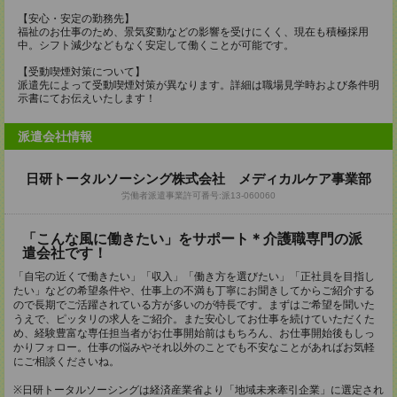
【安心・安定の勤務先】
福祉のお仕事のため、景気変動などの影響を受けにくく、現在も積極採用
中。シフト減少などもなく安定して働くことが可能です。
【受動喫煙対策について】
派遣先によって受動喫煙対策が異なります。詳細は職場見学時および条件明
示書にてお伝えいたします！
派遣会社情報
日研トータルソーシング株式会社 メディカルケア事業部
労働者派遣事業許可番号:派13-060060
「こんな風に働きたい」をサポート＊介護職専門の派
遣会社です！
「自宅の近くで働きたい」「収入」「働き方を選びたい」「正社員を目指し
たい」などの希望条件や、仕事上の不満も丁寧にお聞きしてからご紹介する
ので長期でご活躍されている方が多いのが特長です。まずはご希望を聞いた
うえで、ピッタリの求人をご紹介。また安心してお仕事を続けていただくた
め、経験豊富な専任担当者がお仕事開始前はもちろん、お仕事開始後もしっ
かりフォロー。仕事の悩みやそれ以外のことでも不安なことがあればお気軽
にご相談くださいね。
※日研トータルソーシングは経済産業省より「地域未来牽引企業」に選定され