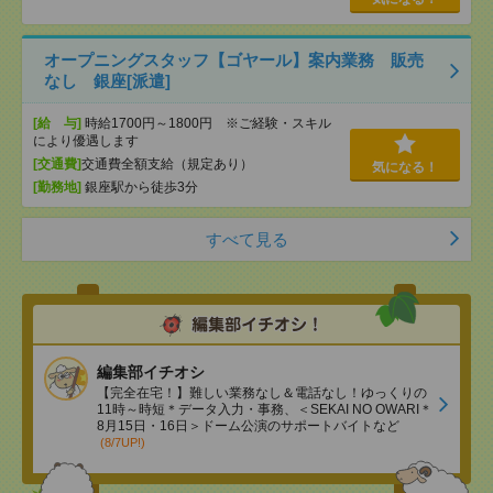
オープニングスタッフ【ゴヤール】案内業務 販売
なし 銀座[派遣]
[給 与]
時給1700円～1800円 ※ご経験・スキル
により優遇します
[交通費]
交通費全額支給（規定あり）
気になる！
[勤務地]
銀座駅から徒歩3分
すべて見る
編集部イチオシ
【完全在宅！】難しい業務なし＆電話なし！ゆっくりの
11時～時短＊データ入力・事務、＜SEKAI NO OWARI＊
8月15日・16日＞ドーム公演のサポートバイトなど
(8/7UP!)