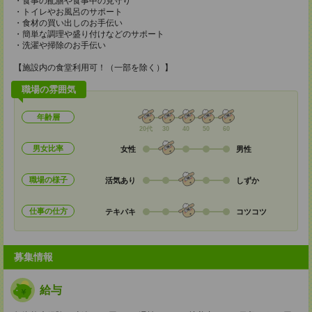
・食事の配膳や食事中の見守り
・トイレやお風呂のサポート
・食材の買い出しのお手伝い
・簡単な調理や盛り付けなどのサポート
・洗濯や掃除のお手伝い
【施設内の食堂利用可！（一部を除く）】
職場の雰囲気
年齢層
20代
30
40
50
60
男女比率
女性
男性
職場の様子
活気あり
しずか
仕事の仕方
テキパキ
コツコツ
募集情報
給与