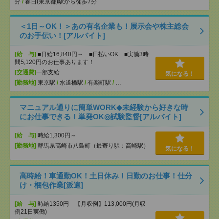
分
/
春日(東京都)駅から徒歩7分
＜1日～OK！＞あの有名企業も！展示会や株主総会
のお手伝い！[アルバイト]
[給 与]
■日給16,840円～ ■日払いOK ■実働3時
間5,120円のお仕事あります！
[交通費]
一部支給
気になる！
[勤務地]
東京駅
/
水道橋駅
/
有楽町駅
/
…
マニュアル通りに簡単WORK◆未経験から好きな時
にお仕事できる！単発OK◎試験監督[アルバイト]
[給 与]
時給1,300円～
[勤務地]
群馬県高崎市八島町（最寄り駅：高崎駅）
気になる！
高時給！車通勤OK！土日休み！日勤のお仕事！仕分
け・梱包作業[派遣]
[給 与]
時給1350円 【月収例】113,000円(月収
例21日実働)