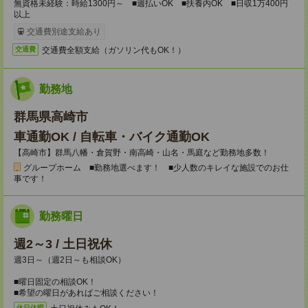
無資格未経験：時給1300円～ ■週払いOK ■扶養内OK ■日収1万400円
以上
交通費別途支給あり
交通費全額支給（ガソリン代もOK！）
交通費
勤務地
群馬県高崎市
車通勤OK / 自転車・バイク通勤OK
【高崎市】群馬八幡・倉賀野・南高崎・山名・馬庭など勤務地多数！
グループホーム ■勤務地選べます！ ■少人数のキレイな施設でのお仕
事です！
勤務曜日
週2～3 / 土日祝休
週3日～（週2日～も相談OK）
■曜日固定の相談OK！
■希望の曜日があればご相談ください！
休日休暇