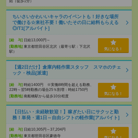
結（徒歩1分）
ちいさいかわいいキャラのイベントも！好きな場所
で働ける☆来社不要！働いたその日に給料もらえる
◎/T1[アルバイト]
[給 与]
日給13,000円～
[勤務地]
東京都世田谷区北沢（最寄り駅：下北沢
気になる！
駅）
【週2日だけ】倉庫内軽作業スタッフ スマホのチェ
ック・検品[派遣]
[給 与]
時給1400円 ※実働8時間を超える勤務、
22時～翌5時勤務の場合25％割増：時給1750円
気になる！
[勤務地]
南船橋駅から徒歩10分程度
【日払い・未経験歓迎！】稼ぎたい日にサクッと勤
務！単発・週1日～自由シフトの軽作業[アルバイト]
[給 与]
日給10,305円～37,204円
[勤務地]
東京都世田谷区豪徳寺
気になる！