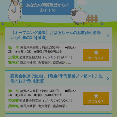
あなたの閲覧履歴からの
おすすめ
【オープニング募集】おばあちゃんのお散歩付き添
いも仕事の1つ[派遣]
[給 与]
無資格未経験：時給1300円～ ■週払い
OK ■扶養内OK ■日収1万400円以上
[交通費]
交通費全額支給（ガソリン代もOK！）
気になる！
[勤務地]
群馬八幡駅
/
倉賀野駅
/
南高崎駅
/
…
説明会参加で全員に【現金2千円相当プレゼント】生
活のお手伝い[派遣]
[給 与]
無資格未経験：時給1300円～ ■週払い
OK ■扶養内OK ■日収1万400円以上
[交通費]
交通費全額支給（ガソリン代もOK！）
気になる！
[勤務地]
群馬八幡駅
/
倉賀野駅
/
南高崎駅
/
…