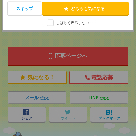
MAIL：
tenshoku@nikken-ts.jp
担当：採用担当
スキップ
どちらも気になる！
登録交通費
しばらく表示しない
★今ならご来社登録でQUOカード2000円分をプレゼント中★
応募ページへ
気になる！
電話応募
メール
LINE
で送る
で送る
シェア
ツイート
ブックマーク