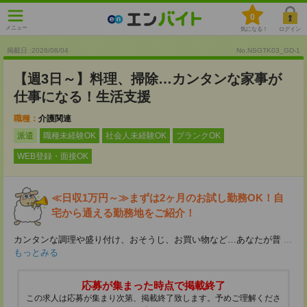
0
メニュー
気になる！
ログイン
掲載日 :2026
/
08
/
04
No.NSGTK03_GD-1
【週3日～】料理、掃除…カンタンな家事が
仕事になる！生活支援
職種：
介護関連
派遣
職種未経験OK
社会人未経験OK
ブランクOK
WEB登録・面接OK
≪日収1万円～≫まずは2ヶ月のお試し勤務OK！自
宅から通える勤務地をご紹介！
カンタンな調理や盛り付け、おそうじ、お買い物など…あなたが普
...
もっとみる
応募が集まった時点で掲載終了
この求人は応募が集まり次第、掲載終了致します。予めご理解くださ