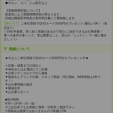
◆サロン、スパ、ジム割引など
【受動喫煙対策について】
派遣先により受動喫煙対策が異なります。
詳細は職場見学時及び条件明示書にて通知致します。
ご来社登録でQUOカード2000円分プレゼント♪週払いOK！（規
ポイント！
定あり）
☆1981年創業。長く続く実績があるので安心♪ご紹介できるお仕事多数！
選べる条件が多いって、実は重要なこと。安心の「ニッケン」で一緒に働き
ましょう♪
登録について
★今ならご来社登録でQUOカード2000円分をプレゼント中★
≪応募～就業までの流れ≫
▼Webまたはお電話にてご応募
▼日研メディカルケアから連絡
▼面談＆ヒアリングの後、スタッフ登録（TEL登録、WEB登録もOKで
す！）
▼お仕事情報の提供
▼職場見学
▼お仕事スタート
■受付時間
9:00～18:00（月～金）
※上記以外でもお気軽に場所・日程等ご相談下さい
※登録会は面接ではありませんので私服でOK