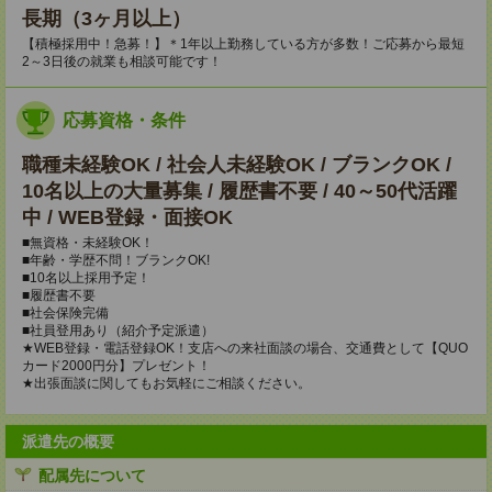
長期（3ヶ月以上）
【積極採用中！急募！】＊1年以上勤務している方が多数！ご応募から最短
2～3日後の就業も相談可能です！
応募資格・条件
職種未経験OK / 社会人未経験OK / ブランクOK /
10名以上の大量募集 / 履歴書不要 / 40～50代活躍
中 / WEB登録・面接OK
■無資格・未経験OK！
■年齢・学歴不問！ブランクOK!
■10名以上採用予定！
■履歴書不要
■社会保険完備
■社員登用あり（紹介予定派遣）
★WEB登録・電話登録OK！支店への来社面談の場合、交通費として【QUO
カード2000円分】プレゼント！
★出張面談に関してもお気軽にご相談ください。
派遣先の概要
配属先について