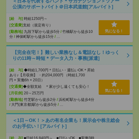
＜日本を代表するバンド＊サカナクション＞ツアー
公演のサポートバイト＠日本武道館[アルバイト]
[給 与]
時給1250円～
[交通費]
支給（規定有り）
気になる！
[勤務地]
九段下駅から徒歩5分
/
竹橋駅から徒歩10
分
/
神保町駅から徒歩15分
/
…
【完全在宅！】難しい業務なし＆電話なし！ゆっく
りの11時～時短＊データ入力・事務[派遣]
[給 与]
◆時給1,700円＊日払い・週払いOK＊昇給
あり♪【月収例】 ・約204,000円 （時給1,700
円 × 実働6h × 20日）
[交通費]
◆全額支給 ＊家が少し遠くても安心！
気になる！
[月収例]
20～25万円
[勤務地]
竹芝駅から徒歩2分
/
浜松町駅から徒歩4分
/
大門(東京都)駅から徒歩5分
/
…
＜1日～OK！＞あの有名企業も！展示会や株主総会
のお手伝い！[アルバイト]
[給 与]
■日給16,840円～ ■日払いOK ■実働3時