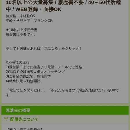
10名以上の大量募集 / 履歴書不要 / 40～50代活躍
中 / WEB登録・面接OK
無資格・未経験OK
年齢・学歴不問 ブランクOK
★10名以上採用予定
履歴書は不要です。
少しでも興味があれば「気になる」をクリック！
▽応募後の流れ
1)翌営業日までに担当より電話・メールでご連絡
2)電話で登録面談→求人とマッチング
3)ご希望の施設で、職場見学
4)就業決定→勤務開始
「電話で話を聞くだけ」、「不安だからまずは電話で相談だけ」もOKで
す。
派遣先の概要
配属先について
【安心・安定の勤務先】