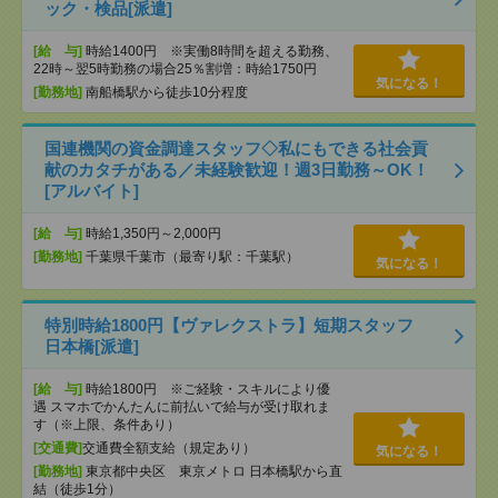
ック・検品[派遣]
[給 与]
時給1400円 ※実働8時間を超える勤務、
22時～翌5時勤務の場合25％割増：時給1750円
気になる！
[勤務地]
南船橋駅から徒歩10分程度
国連機関の資金調達スタッフ◇私にもできる社会貢
献のカタチがある／未経験歓迎！週3日勤務～OK！
[アルバイト]
[給 与]
時給1,350円～2,000円
[勤務地]
千葉県千葉市（最寄り駅：千葉駅）
気になる！
特別時給1800円【ヴァレクストラ】短期スタッフ
日本橋[派遣]
[給 与]
時給1800円 ※ご経験・スキルにより優
遇 スマホでかんたんに前払いで給与が受け取れま
す（※上限、条件あり）
[交通費]
交通費全額支給（規定あり）
気になる！
[勤務地]
東京都中央区 東京メトロ 日本橋駅から直
結（徒歩1分）