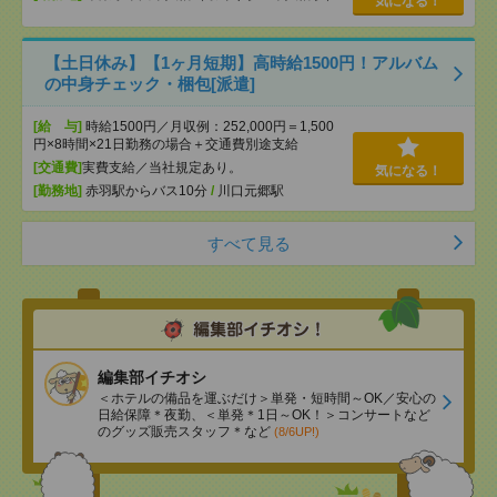
気になる！
【土日休み】【1ヶ月短期】高時給1500円！アルバム
の中身チェック・梱包[派遣]
[給 与]
時給1500円／月収例：252,000円＝1,500
円×8時間×21日勤務の場合＋交通費別途支給
[交通費]
実費支給／当社規定あり。
気になる！
[勤務地]
赤羽駅からバス10分
/
川口元郷駅
すべて見る
編集部イチオシ
＜ホテルの備品を運ぶだけ＞単発・短時間～OK／安心の
日給保障＊夜勤、＜単発＊1日～OK！＞コンサートなど
のグッズ販売スタッフ＊など
(8/6UP!)