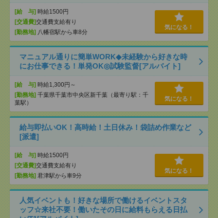
[給 与]
時給1500円
[交通費]
交通費支給有り
気になる！
[勤務地]
八幡宿駅から車8分
マニュアル通りに簡単WORK◆未経験から好きな時
にお仕事できる！単発OK◎試験監督[アルバイト]
[給 与]
時給1,300円～
[勤務地]
千葉県千葉市中央区新千葉（最寄り駅：千
気になる！
葉駅）
給与即払いOK！高時給！土日休み！袋詰め作業など
[派遣]
[給 与]
時給1500円
[交通費]
交通費支給有り
気になる！
[勤務地]
君津駅から車9分
人気イベントも！好きな場所で働けるイベントスタ
ッフ☆来社不要！働いたその日に給料もらえる日払