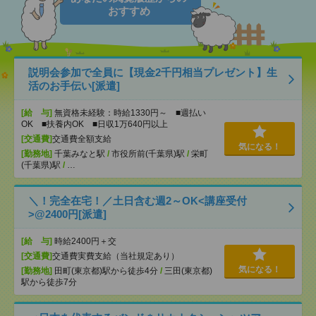
おすすめ
説明会参加で全員に【現金2千円相当プレゼント】生
活のお手伝い[派遣]
[給 与]
無資格未経験：時給1330円～ ■週払い
OK ■扶養内OK ■日収1万640円以上
[交通費]
交通費全額支給
気になる！
[勤務地]
千葉みなと駅
/
市役所前(千葉県)駅
/
栄町
(千葉県)駅
/
…
＼！完全在宅！／土日含む週2～OK<講座受付
>@2400円[派遣]
[給 与]
時給2400円＋交
[交通費]
交通費実費支給（当社規定あり）
気になる！
[勤務地]
田町(東京都)駅から徒歩4分
/
三田(東京都)
駅から徒歩7分