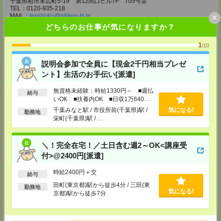
千葉県柏市末広町5-19 第12関口ビル7F 705号室
TEL：0120-935-218
×
MAIL：
tenshoku@nikken-ts.jp
担当：採用担当
どちらのお仕事が気になりますか？
メディカルケア事業部 新宿オフィス
1
/10
東京都新宿区新宿2-3-10 新宿御苑ビル6階
TEL：0120-457-235
MAIL：
tenshoku@nikken-ts.jp
説明会参加で全員に【現金2千円相当プレゼ
担当：採用担当
ント】生活のお手伝い[派遣]
メディカルケア事業部 立川事業所
無資格未経験：時給1330円～ ■週払
給与
東京都立川市錦町1-12-14
いOK ■扶養内OK ■日収1万640円
TEL：0120-934-200
以上
MAIL：
tenshoku@nikken-ts.jp
千葉みなと駅 / 市役所前(千葉県)駅 /
気になる!
勤務地
担当：採用担当
栄町(千葉県)駅 / …
メディカルケア事業部 町田オフィス
東京都町田市森野1-7-23 大樹生命町田ビル6F
＼！完全在宅！／土日含む週2～OK<講座受
TEL：0120-453-285
付>@2400円[派遣]
MAIL：
tenshoku@nikken-ts.jp
担当：採用担当
時給2400円＋交
給与
メディカルケア事業部 横浜オフィス
田町(東京都)駅から徒歩4分 / 三田(東
勤務地
神奈川県横浜市保土ケ谷区神戸町134 横浜ビジネスパークサウスタワー
気になる!
京都)駅から徒歩7分
2F B区画
TEL：0120-901-799
MAIL：
tenshoku@nikken-ts.jp
担当：採用担当