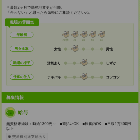
＊最短2ヶ月で勤務地変更が可能。
「合わない」と思ったら気軽にご相談くださいね。
職場の雰囲気
年齢層
20代
30
40
50
60
男女比率
女性
男性
職場の様子
活気あり
しずか
仕事の仕方
テキパキ
コツコツ
募集情報
給与
無資格未経験：時給1300円～ ■週払いOK ■扶養内OK ■日収1万400円
以上
交通費別途支給あり