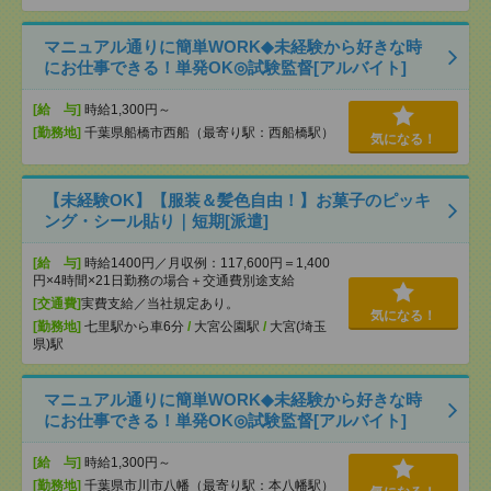
マニュアル通りに簡単WORK◆未経験から好きな時
にお仕事できる！単発OK◎試験監督[アルバイト]
[給 与]
時給1,300円～
[勤務地]
千葉県船橋市西船（最寄り駅：西船橋駅）
気になる！
【未経験OK】【服装＆髪色自由！】お菓子のピッキ
ング・シール貼り｜短期[派遣]
[給 与]
時給1400円／月収例：117,600円＝1,400
円×4時間×21日勤務の場合＋交通費別途支給
[交通費]
実費支給／当社規定あり。
気になる！
[勤務地]
七里駅から車6分
/
大宮公園駅
/
大宮(埼玉
県)駅
マニュアル通りに簡単WORK◆未経験から好きな時
にお仕事できる！単発OK◎試験監督[アルバイト]
[給 与]
時給1,300円～
[勤務地]
千葉県市川市八幡（最寄り駅：本八幡駅）