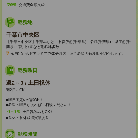
交通費全額支給
交通費
勤務地
千葉市中央区
【千葉市中央区】千葉みなと・市役所前(千葉県)・栄町(千葉県)・県庁前(千
葉県)・葭川公園など勤務地多数！
≪自宅からドアtoドアで30分以内！≫ご希望の勤務地を紹介します。
勤務曜日
週2～3 / 土日祝休
週2日～OK
■曜日固定の相談OK！
■希望の曜日があればご相談ください！
土日祝休みもOK！
休日休暇
■産休・育休取得実績あり
勤務時間