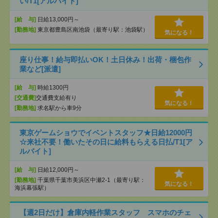
い/T1[アルバイト]
[給 与]
日給13,000円～
[勤務地]
東京都豊島区南池袋（最寄り駅：池袋駅）
気になる！
座り仕事！給与即払いOK！土日休み！出荷・梱包作
業など[派遣]
[給 与]
時給1300円
[交通費]
交通費支給有り
気になる！
[勤務地]
求名駅から車9分
東京ゲームショウでイベントスタッフ★日給12000円
☆来社不要！働いたその日に給料もらえる日払/T1[ア
ルバイト]
[給 与]
日給12,000円～
[勤務地]
千葉県千葉市美浜区中瀬2-1（最寄り駅：
気になる！
海浜幕張駅）
【週2日だけ】倉庫内軽作業スタッフ スマホのチェ