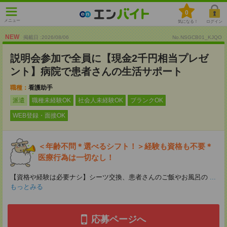
0
メニュー
気になる！
ログイン
NEW
掲載日 :2026
/
08
/
06
No.NSGCB01_KJQO
説明会参加で全員に【現金2千円相当プレゼ
ント】病院で患者さんの生活サポート
職種：
看護助手
派遣
職種未経験OK
社会人未経験OK
ブランクOK
WEB登録・面接OK
＜年齢不問＊選べるシフト！＞経験も資格も不要＊
医療行為は一切なし！
【資格や経験は必要ナシ】シーツ交換、患者さんのご飯やお風呂の
...
もっとみる
応募ページへ