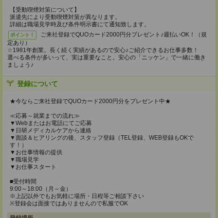
【受動喫煙対策について】
派遣先により受動喫煙対策が異なります。
詳細は職場見学時及び条件明示書にて通知致します。
ご来社登録でQUOカード2000円分プレゼント♪週払いOK！（規
ポイント！
定あり）
☆1981年創業。長く続く実績があるので安心♪ご紹介できるお仕事多数！
選べる条件が多いって、実は重要なこと。安心の「ニッケン」で一緒に働き
ましょう♪
登録について
★今ならご来社登録でQUOカード2000円分をプレゼント中★
≪応募～就業までの流れ≫
▼Webまたはお電話にてご応募
▼日研メディカルケアから連絡
▼面談＆ヒアリングの後、スタッフ登録（TEL登録、WEB登録もOKで
す！）
▼お仕事情報の提供
▼職場見学
▼お仕事スタート
■受付時間
9:00～18:00（月～金）
※上記以外でもお気軽に場所・日程等ご相談下さい
※登録会は面接ではありませんので私服でOK