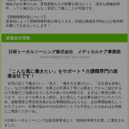
福祉のお仕事のため、景気変動などの影響を受けにくく、現在も積極採用
中。シフト減少などもなく安定して働くことが可能です。
【受動喫煙対策について】
派遣先によって受動喫煙対策が異なります。詳細は職場見学時および条件明
示書にてお伝えいたします！
派遣会社情報
日研トータルソーシング株式会社 メディカルケア事業部
労働者派遣事業許可番号:派13-060060
「こんな風に働きたい」をサポート＊介護職専門の派
遣会社です！
「自宅の近くで働きたい」「収入」「働き方を選びたい」「正社員を目指し
たい」などの希望条件や、仕事上の不満も丁寧にお聞きしてからご紹介する
ので長期でご活躍されている方が多いのが特長です。まずはご希望を聞いた
うえで、ピッタリの求人をご紹介。また安心してお仕事を続けていただくた
め、経験豊富な専任担当者がお仕事開始前はもちろん、お仕事開始後もしっ
かりフォロー。仕事の悩みやそれ以外のことでも不安なことがあればお気軽
にご相談くださいね。
※日研トータルソーシングは経済産業省より「地域未来牽引企業」に選定され
ました。