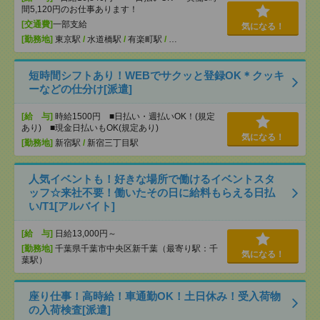
間5,120円のお仕事あります！
[交通費]
一部支給
気になる！
[勤務地]
東京駅
/
水道橋駅
/
有楽町駅
/
…
短時間シフトあり！WEBでサクッと登録OK＊クッキ
ーなどの仕分け[派遣]
[給 与]
時給1500円 ■日払い・週払いOK！(規定
あり) ■現金日払いもOK(規定あり)
気になる！
[勤務地]
新宿駅
/
新宿三丁目駅
人気イベントも！好きな場所で働けるイベントスタ
ッフ☆来社不要！働いたその日に給料もらえる日払
い/T1[アルバイト]
[給 与]
日給13,000円～
[勤務地]
千葉県千葉市中央区新千葉（最寄り駅：千
気になる！
葉駅）
座り仕事！高時給！車通勤OK！土日休み！受入荷物
の入荷検査[派遣]