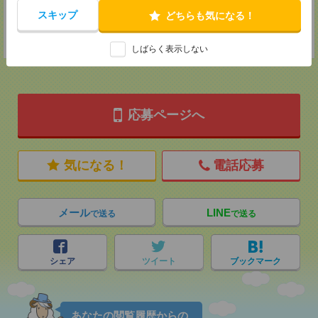
スキップ
どちらも気になる！
登録交通費
★今ならご来社登録でQUOカード2000円分をプレゼント中★
しばらく表示しない
応募ページへ
気になる！
電話応募
メール
LINE
で送る
で送る
シェア
ツイート
ブックマーク
あなたの閲覧履歴からの