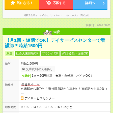
気になる！
応募する
詳細へ
掲載元企業名
株式会社メディカル・コンシェルジュ 高松支社
掲載日：2026.08.01
未読
【月1回・短期でOK】デイサービスセンターで看
護師＊時給1500円
派遣
社会人未経験OK
ブランクOK
WEB登録・面接OK
時給1,500円
給与
交通費別途支給あり
1㎞＝20円計算 ★車・自転車・バイクOK！
交通費
愛媛県松山市
勤務地
久米駅から車7分
/
道後温泉駅から車8分
/
南町駅から車9分
/
…
デイサービスセンター
9：30～13：00 13：00～16：35など
勤務時間