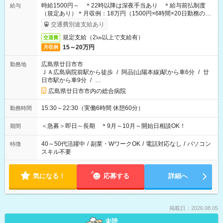
時給1500円～ ＊22時以降は深夜手当あり ＊給与前払制度
給与
（規定あり）＊月収例：18万円（1500円×6時間×20日勤務の場
合）
交通費別途支給あり
規定支給（2㎞以上で支給有）
交通費
15～20万円
月収例
広島県廿日市市
勤務地
ＪＡ広島病院前駅から徒歩
/
阿品(山陽本線)駅から車6分
/
廿
日市駅から車9分
/
…
広島県廿日市市内の総合病院
15:30～22:30（実働6時間 休憩60分）
勤務時間
＜急募＞即日～長期 ＊9月～10月～開始日相談OK！
期間
40～50代活躍中
/
副業・WワークOK
/
電話対応なし
/
パソコン
特徴
スキル不要
気になる！
応募する
詳細へ
掲載日：2026.08.05
未読