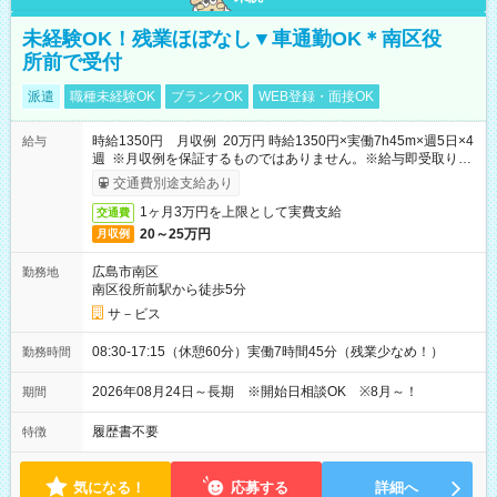
未経験OK！残業ほぼなし▼車通勤OK＊南区役
所前で受付
派遣
職種未経験OK
ブランクOK
WEB登録・面接OK
時給1350円 月収例 20万円 時給1350円×実働7h45m×週5日×4
給与
週 ※月収例を保証するものではありません。※給与即受取りサ
ービス利用可（利用条件有）
交通費別途支給あり
1ヶ月3万円を上限として実費支給
交通費
20～25万円
月収例
広島市南区
勤務地
南区役所前駅から徒歩5分
サ－ビス
08:30-17:15（休憩60分）実働7時間45分（残業少なめ！）
勤務時間
2026年08月24日～長期 ※開始日相談OK ※8月～！
期間
履歴書不要
特徴
気になる！
応募する
詳細へ