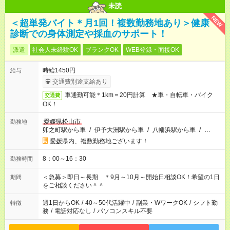
未読
NEW
＜超単発バイト＊月1回！複数勤務地あり＞健康
診断での身体測定や採血のサポート！
派遣
社会人未経験OK
ブランクOK
WEB登録・面接OK
時給1450円
給与
交通費別途支給あり
車通勤可能＊1km＝20円計算 ★車・自転車・バイク
交通費
OK！
愛媛県松山市
勤務地
卯之町駅から車
/
伊予大洲駅から車
/
八幡浜駅から車
/
…
愛媛県内、複数勤務地ございます！
8：00～16：30
勤務時間
＜急募＞即日～長期 ＊9月～10月～開始日相談OK！希望の1日
期間
をご相談ください＾＾
週1日からOK
/
40～50代活躍中
/
副業・WワークOK
/
シフト勤
特徴
務
/
電話対応なし
/
パソコンスキル不要