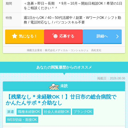
＜急募＞即日～長期 ＊9月～10月～開始日相談OK！希望の1日
期間
をご相談ください＾＾
週1日からOK
/
40～50代活躍中
/
副業・WワークOK
/
シフト勤
特徴
務
/
電話対応なし
/
パソコンスキル不要
気になる！
応募する
詳細へ
掲載元企業名
株式会社メディカル・コンシェルジュ 高松支社
あなたの閲覧履歴からのオススメ
掲載日：2026.08.06
未読
【残業なし＊未経験OK！】廿日市の総合病院で
かんたんサポ＊介助なし
派遣
職種未経験OK
社会人未経験OK
ブランクOK
WEB登録・面接OK