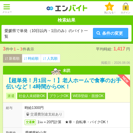
0
メニュー
気になる！
ログイン
検索結果
愛媛県で単発（10日以内・1日のみ）のバイト一
条件の変更
覧
3
1,417
件中
1
～
3
件表示
平均時給:
円
新着順
時給順
人気順
掲載日：2026.08.06
未読
NEW
【超単発！月1回～！】老人ホームで食事のお手
伝いなど！4時間からOK！
派遣
社会人未経験OK
ブランクOK
WEB登録・面接OK
時給1300円
給与
交通費別途支給あり
1㎞＝20円計算 ★車・自転車・バイクOK！
交通費
愛媛県松山市
勤務地