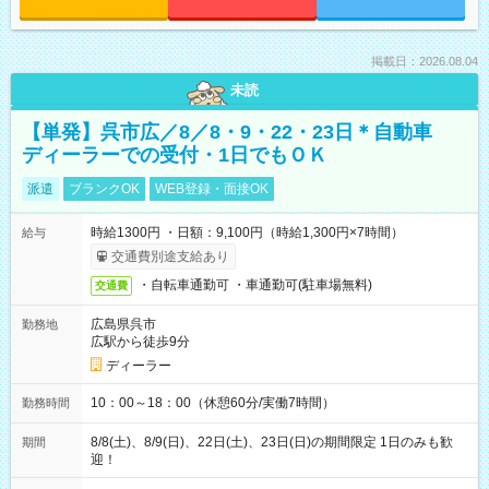
掲載日：2026.08.04
未読
【単発】呉市広／8／8・9・22・23日＊自動車
ディーラーでの受付・1日でもＯＫ
派遣
ブランクOK
WEB登録・面接OK
時給1300円 ・日額：9,100円（時給1,300円×7時間）
給与
交通費別途支給あり
・自転車通勤可 ・車通勤可(駐車場無料)
交通費
広島県呉市
勤務地
広駅から徒歩9分
ディーラー
10：00～18：00（休憩60分/実働7時間）
勤務時間
8/8(土)、8/9(日)、22日(土)、23日(日)の期間限定 1日のみも歓
期間
迎！