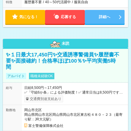
履歴書不要
/
40～50代活躍中
/
服装自由
特徴
気になる！
応募する
詳細へ
未読
✨１日最大17,450円✨交通誘導警備員✨履歴書不
要✨面接確約！合格率ほぼ100％✨平均実働5時
間
アルバイト
職種未経験OK
日給8,500円～17,450円
給与
✅「守組6か条」による評価制度！✅ 通常日当は8,500円ですが
上記評価制度により「S級隊員」と認定されれば10,000円の日当
交通費別途支給あり
を支給します。 (1)上記勤務者が交通2級資格者の場合10,000円
+1500円＝11,500円 (2)上記現場が深夜の場合 11,500×1.25＝
岡山市北区
勤務地
14,375円 (3)上記現場が日祝深夜の場合 17,250円 (4)上記勤務
岡山県岡山市北区岡山県岡山市北区東古松４８０－２３（最寄
者が現場までの運転者の場合17,250+200円＝17,450円 -----------
り駅：JR大元駅）
------------------------------- *最高日当額 17,450円* （実働時間5
時間の場合、時給3,490円） ------------------------------------------ よ
富士警備保障株式会社
り上位の資格取得やリーダー手当を取得すると ”さらに”加算さ