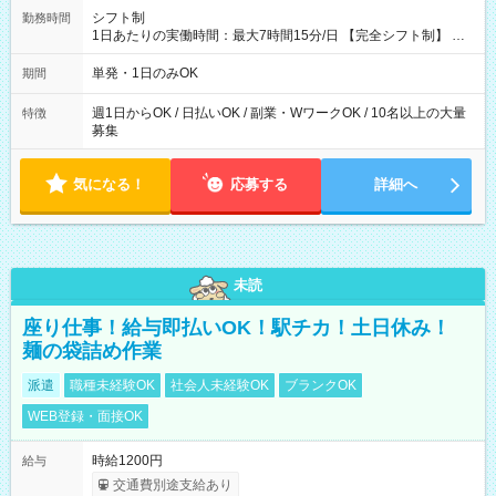
れます！ ※日当支給時振込手数料等は一切ありません。 【試用
シフト制
勤務時間
期間】試用期間なし
1日あたりの実働時間：最大7時間15分/日 【完全シフト制】 例
(1) 8：00~17:00（休憩１h） 例(2) 13:00~16:00（早上がりでも
全額支給！） 例(3) 21:00~5:00（夜勤なら日当1.25倍！！）
単発・1日のみOK
期間
週1日からOK / 日払いOK / 副業・WワークOK / 10名以上の大量
特徴
募集
気になる！
応募する
詳細へ
未読
座り仕事！給与即払いOK！駅チカ！土日休み！
麺の袋詰め作業
派遣
職種未経験OK
社会人未経験OK
ブランクOK
WEB登録・面接OK
時給1200円
給与
交通費別途支給あり