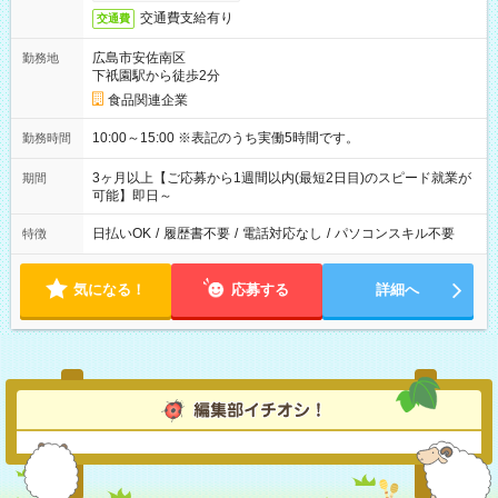
交通費支給有り
交通費
広島市安佐南区
勤務地
下祇園駅から徒歩2分
食品関連企業
10:00～15:00 ※表記のうち実働5時間です。
勤務時間
3ヶ月以上【ご応募から1週間以内(最短2日目)のスピード就業が
期間
可能】即日～
日払いOK
/
履歴書不要
/
電話対応なし
/
パソコンスキル不要
特徴
気になる！
応募する
詳細へ