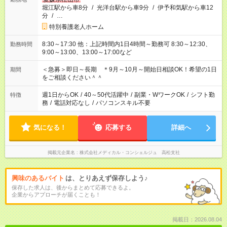
堀江駅から車8分
/
光洋台駅から車9分
/
伊予和気駅から車12
分
/
…
特別養護老人ホーム
8:30～17:30 他：上記時間内1日4時間～勤務可 8:30～12:30、
勤務時間
9:00～13:00、13:00～17:00など
＜急募＞即日～長期 ＊9月～10月～開始日相談OK！希望の1日
期間
をご相談ください＾＾
週1日からOK
/
40～50代活躍中
/
副業・WワークOK
/
シフト勤
特徴
務
/
電話対応なし
/
パソコンスキル不要
気になる！
応募する
詳細へ
掲載元企業名
株式会社メディカル・コンシェルジュ 高松支社
興味のあるバイト
は、とりあえず保存しよう♪
保存した求人は、後からまとめて応募できるよ。
企業からアプローチが届くことも！
掲載日：2026.08.04