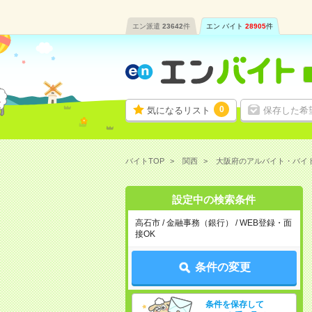
エン派遣
23642
件
エン バイト
28905
件
0
気になるリスト
保存した希
バイトTOP
関西
大阪府のアルバイト・バイ
設定中の検索条件
高石市 / 金融事務（銀行） / WEB登録・面
接OK
条件の変更
条件を保存して