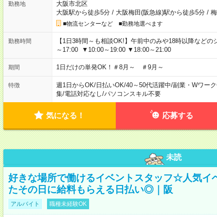
大阪市北区
勤務地
大阪駅から徒歩5分
/
大阪梅田(阪急線)駅から徒歩5分
/
梅
■物流センターなど ■勤務地選べます
【1日3時間～も相談OK!】午前中のみや18時以降などのシフトあ
勤務時間
～17:00 ▼10:00～19:00 ▼18:00～21:00
1日だけの単発OK！＃8月～ ＃9月～
期間
週1日からOK
/
日払いOK
/
40～50代活躍中
/
副業・Wワーク
特徴
集
/
電話対応なし
/
パソコンスキル不要
気になる！
応募する
未読
好きな場所で働けるイベントスタッフ☆人気イ
たその日に給料もらえる日払い◎｜阪
アルバイト
職種未経験OK