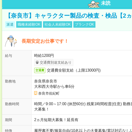
未読
【奈良市】キャラクター製品の検査・検品【2
派遣
職種未経験OK
社会人未経験OK
ブランクOK
長期安定お仕事です！
時給1200円
給与
交通費別途支給あり
交通費全額支給（上限13000円)
交通費
奈良県奈良市
勤務地
大和西大寺駅から車6分
奈良市佐紀町
時間／9:00～17:00 (休憩60分) 残業1時間程度(任意
勤務時間
大募集！
2ヵ月短期大募集！延長有
期間
履歴書不要
/
服装自由
/
10名以上の大量募集
/
電話対応なし
/
特徴