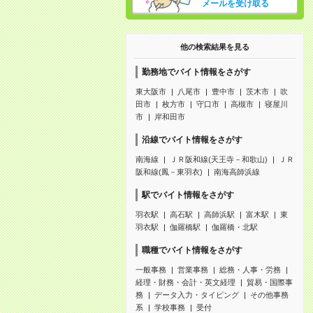
メールを受け取る
他の検索結果を見る
勤務地でバイト情報をさがす
東大阪市
八尾市
豊中市
茨木市
吹
田市
枚方市
守口市
高槻市
寝屋川
市
岸和田市
沿線でバイト情報をさがす
南海線
ＪＲ阪和線(天王寺－和歌山)
ＪＲ
阪和線(鳳－東羽衣)
南海高師浜線
駅でバイト情報をさがす
羽衣駅
高石駅
高師浜駅
富木駅
東
羽衣駅
伽羅橋駅
伽羅橋・北駅
職種でバイト情報をさがす
一般事務
営業事務
総務・人事・労務
経理・財務・会計・英文経理
貿易・国際事
務
データ入力・タイピング
その他事務
系
学校事務
受付