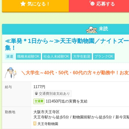
気になる！
応募する
未読
≪単発＊1日から～≫天王寺動物園／ナイトズ
集！
派遣
職種未経験OK
社会人未経験OK
大学生歓迎
ブランクOK
＼大学生～40代・50代・60代の方々が勤務中！お
1177円
給与
交通費別途支給あり
1日450円迄の実費を支給
交通費
大阪市天王寺区
勤務地
天王寺駅から徒歩5分
/
動物園前駅から徒歩5分
/
新今宮
天王寺動物園