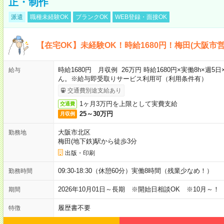
正・制作
派遣
職種未経験OK
ブランクOK
WEB登録・面接OK
【在宅OK】未経験OK！時給1680円！梅田(大阪市
時給1680円 月収例 26万円 時給1680円×実働8h×
給与
ん。※給与即受取りサービス利用可（利用条件有）
交通費別途支給あり
1ヶ月3万円を上限として実費支給
交通費
25～30万円
月収例
大阪市北区
勤務地
梅田(地下鉄)駅から徒歩3分
出版・印刷
09:30-18:30（休憩60分）実働8時間（残業少なめ！）
勤務時間
2026年10月01日～長期 ※開始日相談OK ※10月～！
期間
履歴書不要
特徴