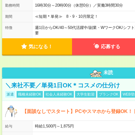
16時30分～20時00分（休憩0分）／実働3時間30分
勤務時間
≪短期＊単発≫ 8・9・10月限定！
期間
週1日からOK
/
40～50代活躍中
/
副業・WワークOK
/
シフト
特徴
要
気になる！
応募する
未読
＼来社不要／単発1日OK＊コスメの仕分け
派遣
職種未経験OK
社会人未経験OK
大学生歓迎
ブランクOK
WEB
【面談なしでスタート】PCやスマホから登録OK！
時給1,500円～1,875円
給与