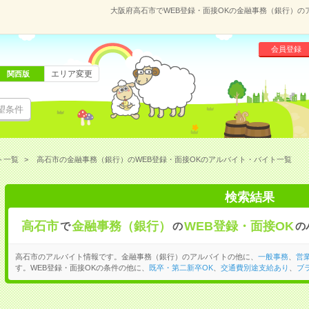
大阪府高石市でWEB登録・面接OKの金融事務（銀行）
会員登録
エリア変更
関西版
望条件
ト一覧
高石市の金融事務（銀行）のWEB登録・面接OKのアルバイト・バイト一覧
検索結果
高石市
金融事務（銀行）
WEB登録・面接OK
で
の
の
高石市のアルバイト情報です。金融事務（銀行）のアルバイトの他に、
一般事務
、
営
す。WEB登録・面接OKの条件の他に、
既卒・第二新卒OK
、
交通費別途支給あり
、
ブ