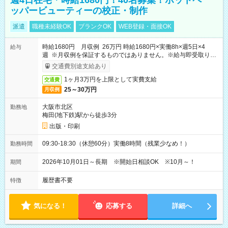
週4日在宅＊時給1680円！40名募集！ホットペ
ッパービューティーの校正・制作
派遣
職種未経験OK
ブランクOK
WEB登録・面接OK
時給1680円 月収例 26万円 時給1680円×実働8h×週5日×4
給与
週 ※月収例を保証するものではありません。※給与即受取りサ
ービス利用可（利用条件有）
交通費別途支給あり
1ヶ月3万円を上限として実費支給
交通費
25～30万円
月収例
大阪市北区
勤務地
梅田(地下鉄)駅から徒歩3分
出版・印刷
09:30-18:30（休憩60分）実働8時間（残業少なめ！）
勤務時間
2026年10月01日～長期 ※開始日相談OK ※10月～！
期間
履歴書不要
特徴
気になる！
応募する
詳細へ