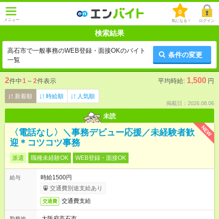
0
メニュー
気になる！
ログイン
検索結果
高石市で一般事務のWEB登録・面接OKのバイト
条件の変更
一覧
2
1,500
件中
1
～
2
件表示
平均時給:
円
新着順
時給順
人気順
掲載日：2026.08.06
未読
NEW
〈電話なし〉＼事務デビュー応援／未経験者歓
迎＊コツコツ事務
派遣
職種未経験OK
WEB登録・面接OK
時給1500円
給与
交通費別途支給あり
交通費支給
交通費
大阪府高石市
勤務地