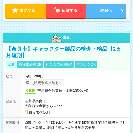
気になる！
応募する
詳細へ
未読
【奈良市】キャラクター製品の検査・検品【2ヵ
月短期】
派遣
職種未経験OK
社会人未経験OK
ブランクOK
時給1200円
給与
交通費別途支給あり
交通費全額支給（上限13000円)
交通費
奈良県奈良市
勤務地
大和西大寺駅から車6分
奈良市佐紀町
時間／9:00～17:00 (休憩60分) 残業1時間程度(任意) 勤務日／月
勤務時間
曜日～金曜日 期間／即日～2か月短期大募集！