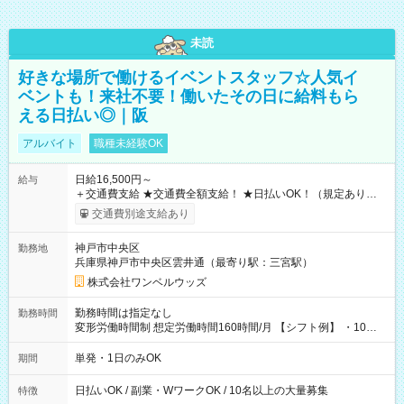
未読
好きな場所で働けるイベントスタッフ☆人気イ
ベントも！来社不要！働いたその日に給料もら
える日払い◎｜阪
アルバイト
職種未経験OK
日給16,500円～
給与
＋交通費支給 ★交通費全額支給！ ★日払いOK！（規定あり） ┗
働いたその日に現金GET♪ お仕事後はコンビニATMから 日払
交通費別途支給あり
い分を引き落とせます！ 【試用期間】試用期間なし
神戸市中央区
勤務地
兵庫県神戸市中央区雲井通（最寄り駅：三宮駅）
株式会社ワンベルウッズ
勤務時間は指定なし
勤務時間
変形労働時間制 想定労働時間160時間/月 【シフト例】 ・10：
00～20：00
単発・1日のみOK
期間
日払いOK / 副業・WワークOK / 10名以上の大量募集
特徴