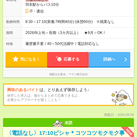
羽衣駅からバス10分
IT・通信
8:30～17:10(実働:7時間40分) (休憩60分) ※残業なし
勤務時間
2026/9/上旬～長期（3カ月以上） ★9月～OK！
期間
履歴書不要
/
40～50代活躍中
/
電話対応なし
特徴
気になる！
応募する
詳細へ
掲載元企業名
アデコ株式会社
興味のあるバイト
は、とりあえず保存しよう♪
保存した求人は、後からまとめて応募できるよ。
企業からアプローチが届くことも！
掲載日：2026.08.06
未読
NEW
〈電話なし〉17:10ピシャ＊コツコツモクモク事