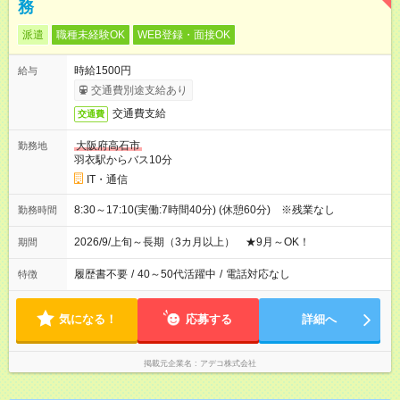
務
派遣
職種未経験OK
WEB登録・面接OK
時給1500円
給与
交通費別途支給あり
交通費支給
交通費
大阪府高石市
勤務地
羽衣駅からバス10分
IT・通信
8:30～17:10(実働:7時間40分) (休憩60分) ※残業なし
勤務時間
2026/9/上旬～長期（3カ月以上） ★9月～OK！
期間
履歴書不要
/
40～50代活躍中
/
電話対応なし
特徴
気になる！
応募する
詳細へ
掲載元企業名
アデコ株式会社