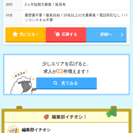
2ヵ月短期大募集！延長有
期間
履歴書不要
/
服装自由
/
10名以上の大量募集
/
電話対応なし
/
パ
特徴
ソコンスキル不要
気になる！
応募する
詳細へ
少しエリアを広げると、
22
求人が
件増えます！
見てみる
編集部イチオシ