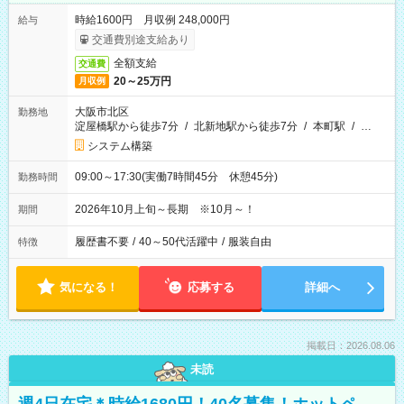
時給1600円 月収例 248,000円
給与
交通費別途支給あり
全額支給
交通費
20～25万円
月収例
大阪市北区
勤務地
淀屋橋駅から徒歩7分
/
北新地駅から徒歩7分
/
本町駅
/
…
システム構築
09:00～17:30(実働7時間45分 休憩45分)
勤務時間
2026年10月上旬～長期 ※10月～！
期間
履歴書不要
/
40～50代活躍中
/
服装自由
特徴
気になる！
応募する
詳細へ
掲載日：2026.08.06
未読