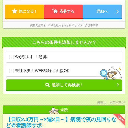
気になる！
応募する
詳細へ
掲載元企業名
株式会社ネオキャリア ナイス！介護事業部
こちらの条件も追加しませんか？
今が狙い目！急募
来社不要！WEB登録／面接OK
追加して再検索！
掲載日：2026.08.07
未読
NEW
【日収2.4万円～×週2日～】病院で夜の見回りな
ど＠看護師サポ