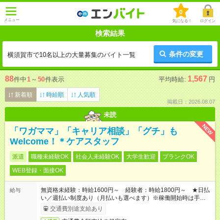
0
メニュー
気になる！
ログイン
検索結果
条件の変更
横須賀市で10名以上の大量募集のバイト一覧
88
1,567
件中
1
～
50
件表示
平均時給:
円
新着順
時給順
人気順
掲載日：2026.08.07
未読
NEW
「ワガママ」「キャリア相談」「グチ」も
Welcome！＊ケアスタッフ
派遣
職種未経験OK
社会人未経験OK
大学生歓迎
ブランクOK
WEB登録・面接OK
無資格未経験：時給1600円～ 経験者：時給1800円～ ★日払
給与
い／週払い制度あり（月払いも選べます）※稼働開始時は手続き
完了次第のお支払いとなります。
交通費別途支給あり