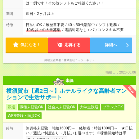
は一例です！その他シフトもご相談ください！
即日～2ヶ月以上
期間
日払いOK
/
履歴書不要
/
40～50代活躍中
/
シフト勤務
/
特徴
10名以上の大量募集
/
電話対応なし
/
パソコンスキル不要
気になる！
応募する
詳細へ
掲載元企業名
株式会社ニッソーネット
掲載日：2026.08.06
未読
NEW
横須賀市【週2日～】ホテルライクな高齢者マン
ションで生活サポート
派遣
職種未経験OK
社会人未経験OK
大学生歓迎
ブランクOK
WEB登録・面接OK
無資格未経験：時給1600円～ 経験者：時給1800円～ ★日払
給与
い／週払い制度あり（月払いも選べます）※稼働開始時は手続き
完了次第のお支払いとなります。