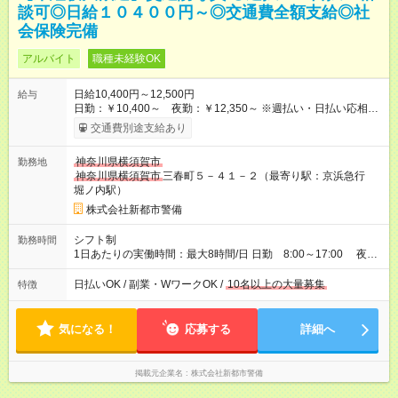
談可◎日給１０４００円～◎交通費全額支給◎社
会保険完備
アルバイト
職種未経験OK
日給10,400円～12,500円
給与
日勤：￥10,400～ 夜勤：￥12,350～ ※週払い・日払い応相談
【試用期間】試用期間なし
交通費別途支給あり
神奈川県横須賀市
勤務地
神奈川県横須賀市
三春町５－４１－２（最寄り駅：京浜急行
堀ノ内駅）
株式会社新都市警備
シフト制
勤務時間
1日あたりの実働時間：最大8時間/日 日勤 8:00～17:00 夜
勤 20:00～05:00 ※実働8時間 休憩1時間 週２～３日からＯＫ
（但し平日２日間以上勤務できる方）
日払いOK / 副業・WワークOK /
10名以上の大量募集
特徴
気になる！
応募する
詳細へ
掲載元企業名
株式会社新都市警備