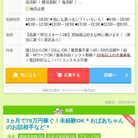
追浜駅
/
横須賀駅
/
逸見駅
/
…
物流企業
10:00～18:00 ▼他にも選べるシフトいろいろ！ ■9:00～18:00
勤務時間
■9:00～12:00 ■13:00～18:00 ■13:00～21:00 ■22:00～翌6:00
など あなたの希望を教えてください！
【急募＊即日スタートOK】登録後は好きな時に働けます！（業
期間
法に基づく規定あり）
週1日からOK
/
日払いOK
/
履歴書不要
/
40～50代活躍中
/
副
特徴
業・WワークOK
/
服装自由
/
シフト勤務
/
10名以上の大量募集
/
電話対応なし
/
パソコンスキル不要
気になる！
応募する
詳細へ
掲載元企業名
テイケイトレード株式会社
掲載日：2026.08.06
未読
NEW
3ヵ月で79万円稼ぐ！未経験OK＊おばあちゃん
のお話相手など＊
派遣
職種未経験OK
社会人未経験OK
ブランクOK