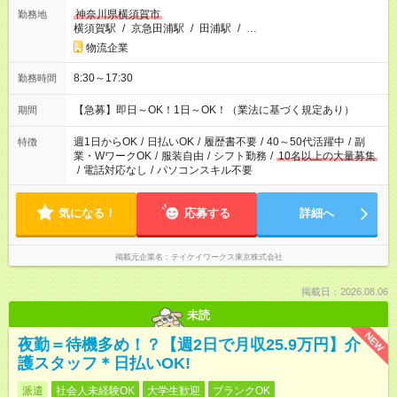
神奈川県横須賀市
勤務地
横須賀駅
/
京急田浦駅
/
田浦駅
/
…
物流企業
8:30～17:30
勤務時間
【急募】即日～OK！1日～OK！（業法に基づく規定あり）
期間
週1日からOK
/
日払いOK
/
履歴書不要
/
40～50代活躍中
/
副
特徴
業・WワークOK
/
服装自由
/
シフト勤務
/
10名以上の大量募集
/
電話対応なし
/
パソコンスキル不要
気になる！
応募する
詳細へ
掲載元企業名
テイケイワークス東京株式会社
掲載日：2026.08.06
未読
NEW
夜勤＝待機多め！？【週2日で月収25.9万円】介
護スタッフ＊日払いOK!
派遣
社会人未経験OK
大学生歓迎
ブランクOK