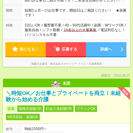
間のお仕事もご紹介可能です！ご希望をお聞かせください！★家
庭の都合でお休みが必要な場合も遠慮なくご相談ください。 ※
週最低15時間以上の勤務が必要です
短期2ヵ月～のお仕事です。開始日はご相談ください！ ★急募
期間
です！
日払いOK
/
履歴書不要
/
40～50代活躍中
/
副業・WワークOK
/
特徴
服装自由
/
シフト勤務
/
10名以上の大量募集
/
電話対応なし
/
パソコンスキル不要
気になる！
応募する
詳細へ
掲載元企業名
株式会社ネオキャリア ナイス！介護事業部
掲載日：2026.08.07
未読
NEW
＼時短OK／お仕事とプライベートを両立！未経
験から始める介護
派遣
職種未経験OK
社会人未経験OK
ブランクOK
WEB登録・面接OK
時給1550円～
給与