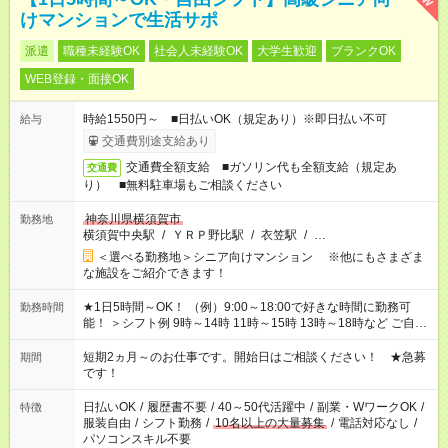
けマンションで生活サポ
派遣
職種未経験OK
社会人未経験OK
大学生歓迎
ブランクOK
WEB登録・面接OK
時給1550円～ ■日払いOK（規定あり）※即日払い不可
給与
交通費別途支給あり
交通費全額支給 ■ガソリン代も全額支給（規定あ
交通費
り） ■無料駐車場もご相談ください
神奈川県横須賀市
勤務地
横須賀中央駅
/
ＹＲＰ野比駅
/
衣笠駅
/
…
＜選べる勤務地＞シニア向けマンション ※他にもさまざま
な施設をご紹介できます！
★1日5時間～OK！ （例）9:00～18:00で好きな時間に勤務可
勤務時間
能！ ＞シフト例 9時～14時 11時～15時 13時～18時など ご自身
のご都合に合わせて勤務時間をご相談ください！ ★家庭の都合
でお休みや時間の調整が必要な場合も遠慮なくご相談くださ
短期2ヵ月～のお仕事です。開始日はご相談ください！ ★急募
期間
い。
です！
日払いOK
/
履歴書不要
/
40～50代活躍中
/
副業・WワークOK
/
特徴
服装自由
/
シフト勤務
/
10名以上の大量募集
/
電話対応なし
/
パソコンスキル不要