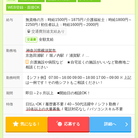
WEB登録・面接OK
無資格の方：時給1500円～1875円 / 介護福祉士：時給1800円～
給与
2250円 / 初任者以上：時給1600円～2000円
交通費別途支給あり
全額支給
交通費
神奈川県横須賀市
勤務地
京急田浦駅
/
堀ノ内駅
/
浦賀駅
/
…
介護施設や病院など ★自宅近くの施設がいいなど勤務地ご
相談ください
【シフト例】 07:00～16:00 09:00～18:00 17:00～09:00 ※ 上記
勤務時間
は一例です！その他シフトもご相談ください！
即日～2ヶ月以上 ■開始日の相談OK！
期間
日払いOK
/
履歴書不要
/
40～50代活躍中
/
シフト勤務
/
特徴
10名以上の大量募集
/
電話対応なし
/
パソコンスキル不要
気になる！
応募する
詳細へ