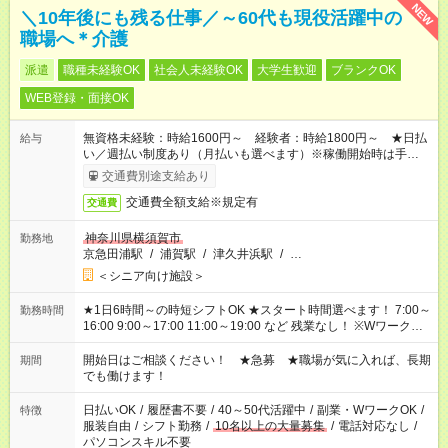
NEW
＼10年後にも残る仕事／～60代も現役活躍中の
職場へ＊介護
派遣
職種未経験OK
社会人未経験OK
大学生歓迎
ブランクOK
WEB登録・面接OK
無資格未経験：時給1600円～ 経験者：時給1800円～ ★日払
給与
い／週払い制度あり（月払いも選べます）※稼働開始時は手続き
完了次第のお支払いとなります。
交通費別途支給あり
交通費全額支給※規定有
交通費
神奈川県横須賀市
勤務地
京急田浦駅
/
浦賀駅
/
津久井浜駅
/
…
＜シニア向け施設＞
★1日6時間～の時短シフトOK ★スタート時間選べます！ 7:00～
勤務時間
16:00 9:00～17:00 11:00～19:00 など 残業なし！ ※Wワークの
場合、他のお仕事と合わせ週40時間超の就業はご案内できませ
ん ※法令に基づき、週20時間以上勤務は社会保険への加入対象
開始日はご相談ください！ ★急募 ★職場が気に入れば、長期
期間
となります ※労働者派遣法（日雇い派遣の原則禁止）により、
でも働けます！
短時間・短期間の就業はご案内が難しい場合があります
日払いOK
/
履歴書不要
/
40～50代活躍中
/
副業・WワークOK
/
特徴
服装自由
/
シフト勤務
/
10名以上の大量募集
/
電話対応なし
/
パソコンスキル不要