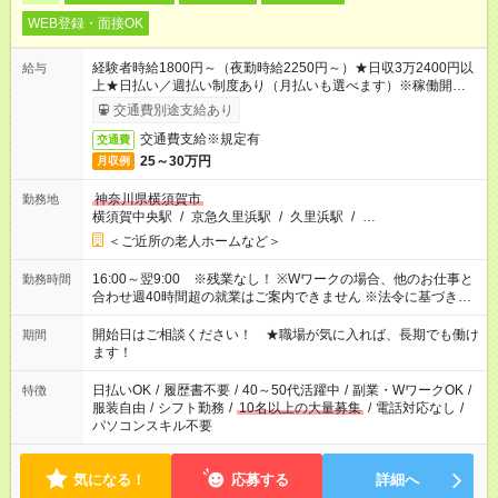
WEB登録・面接OK
経験者時給1800円～（夜勤時給2250円～）★日収3万2400円以
給与
上★日払い／週払い制度あり（月払いも選べます）※稼働開始時
は手続き完了次第のお支払いとなります。
交通費別途支給あり
交通費支給※規定有
交通費
25～30万円
月収例
神奈川県横須賀市
勤務地
横須賀中央駅
/
京急久里浜駅
/
久里浜駅
/
…
＜ご近所の老人ホームなど＞
16:00～翌9:00 ※残業なし！ ※Wワークの場合、他のお仕事と
勤務時間
合わせ週40時間超の就業はご案内できません ※法令に基づき、
週20時間以上勤務は社会保険への加入対象となります ※労働者
派遣法（日雇い派遣の原則禁止）により、短時間・短期間の就
開始日はご相談ください！ ★職場が気に入れば、長期でも働け
期間
業はご案内が難しい場合があります
ます！
日払いOK
/
履歴書不要
/
40～50代活躍中
/
副業・WワークOK
/
特徴
服装自由
/
シフト勤務
/
10名以上の大量募集
/
電話対応なし
/
パソコンスキル不要
気になる！
応募する
詳細へ