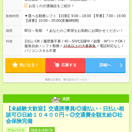
お近くの介護施設をご紹介！
▼選べる勤務シフト 【日勤】9:00～18:00 【早番】7:00～16:00
勤務時間
【遅番】10:00～20:00(実働8時間)
即日～長期 ＊あなたのご希望をお気軽にお聞かせください！
期間
日払いOK
/
履歴書不要
/
40～50代活躍中
/
副業・WワークOK
/
特徴
服装自由
/
シフト勤務
/
10名以上の大量募集
/
電話対応なし
/
パソコンスキル不要
気になる！
応募する
詳細へ
掲載元企業名
株式会社ゼフィロス
未読
【未経験大歓迎】交通誘導員/◎週払い・日払い相
談可◎日給１０４００円～◎交通費全額支給◎社
会保険完備
アルバイト
職種未経験OK