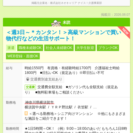
掲載元企業名
株式会社ネオキャリア ナイス！介護事業部
掲載日：2026.08.07
未読
NEW
＜週3日～＊カンタン！＞高級マンションで買い
物代行などの生活サポート！
派遣
職種未経験OK
社会人未経験OK
大学生歓迎
ブランクOK
WEB登録・面接OK
時給1550円 有資格・有経験時給1700円 介護福祉士時給
給与
1800円 ■日払いOK（規定あり）※即日払い不可
交通費別途支給あり
交通費全額支給 ■ガソリン代も全額支給（規定あ
交通費
り） ■無料駐車場もご相談ください
神奈川県横須賀市
勤務地
横須賀中央駅
/
ＹＲＰ野比駅
/
衣笠駅
/
…
＜選べる勤務地＞シニア向けマンション ※他にもさまざま
な施設をご紹介できます！
★1日5時間～OK！ （例）9:00～18:00のあいだ もちろん1日8時
勤務時間