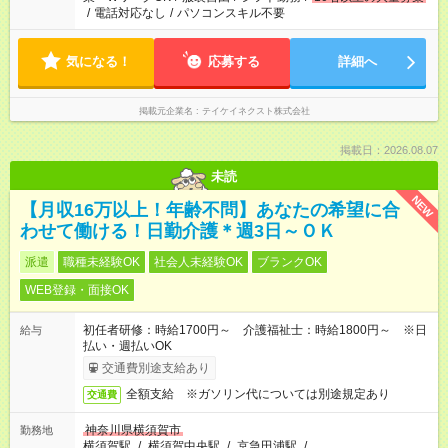
/
電話対応なし
/
パソコンスキル不要
気になる！
応募する
詳細へ
掲載元企業名
テイケイネクスト株式会社
掲載日：2026.08.07
未読
NEW
【月収16万以上！年齢不問】あなたの希望に合
わせて働ける！日勤介護＊週3日～ＯＫ
派遣
職種未経験OK
社会人未経験OK
ブランクOK
WEB登録・面接OK
初任者研修：時給1700円～ 介護福祉士：時給1800円～ ※日
給与
払い・週払いOK
交通費別途支給あり
全額支給 ※ガソリン代については別途規定あり
交通費
神奈川県横須賀市
勤務地
横須賀駅
/
横須賀中央駅
/
京急田浦駅
/
…