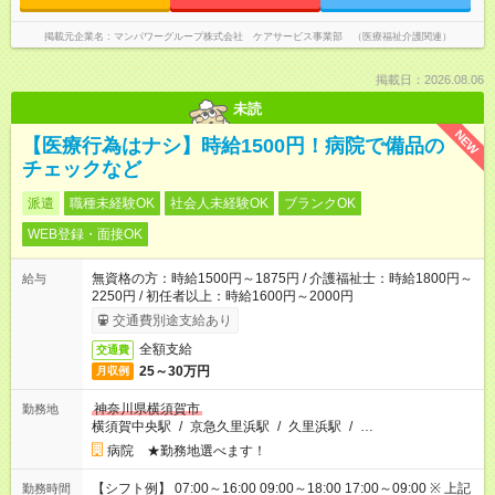
掲載元企業名
マンパワーグループ株式会社 ケアサービス事業部 （医療福祉介護関連）
掲載日：2026.08.06
未読
NEW
【医療行為はナシ】時給1500円！病院で備品の
チェックなど
派遣
職種未経験OK
社会人未経験OK
ブランクOK
WEB登録・面接OK
無資格の方：時給1500円～1875円 / 介護福祉士：時給1800円～
給与
2250円 / 初任者以上：時給1600円～2000円
交通費別途支給あり
全額支給
交通費
25～30万円
月収例
神奈川県横須賀市
勤務地
横須賀中央駅
/
京急久里浜駅
/
久里浜駅
/
…
病院 ★勤務地選べます！
【シフト例】 07:00～16:00 09:00～18:00 17:00～09:00 ※ 上記
勤務時間