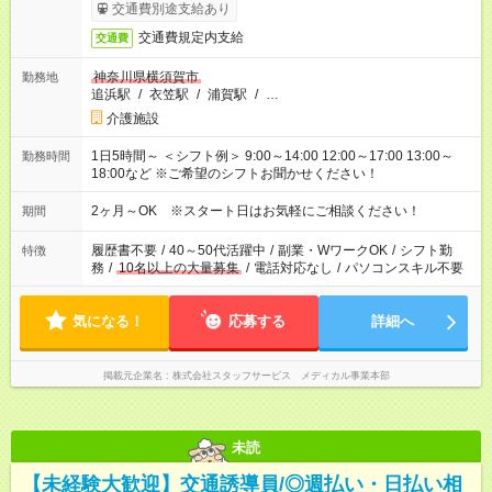
交通費別途支給あり
交通費規定内支給
交通費
神奈川県横須賀市
勤務地
追浜駅
/
衣笠駅
/
浦賀駅
/
…
介護施設
1日5時間～ ＜シフト例＞ 9:00～14:00 12:00～17:00 13:00～
勤務時間
18:00など ※ご希望のシフトお聞かせください！
2ヶ月～OK ※スタート日はお気軽にご相談ください！
期間
履歴書不要
/
40～50代活躍中
/
副業・WワークOK
/
シフト勤
特徴
務
/
10名以上の大量募集
/
電話対応なし
/
パソコンスキル不要
気になる！
応募する
詳細へ
掲載元企業名
株式会社スタッフサービス メディカル事業本部
未読
【未経験大歓迎】交通誘導員/◎週払い・日払い相