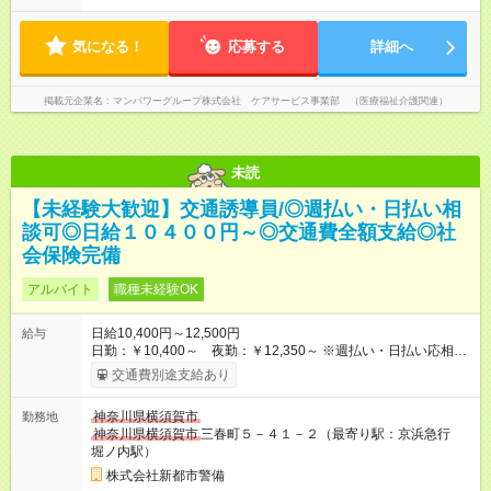
気になる！
応募する
詳細へ
掲載元企業名
マンパワーグループ株式会社 ケアサービス事業部 （医療福祉介護関連）
未読
【未経験大歓迎】交通誘導員/◎週払い・日払い相
談可◎日給１０４００円～◎交通費全額支給◎社
会保険完備
アルバイト
職種未経験OK
日給10,400円～12,500円
給与
日勤：￥10,400～ 夜勤：￥12,350～ ※週払い・日払い応相談
【試用期間】試用期間なし
交通費別途支給あり
神奈川県横須賀市
勤務地
神奈川県横須賀市
三春町５－４１－２（最寄り駅：京浜急行
堀ノ内駅）
株式会社新都市警備