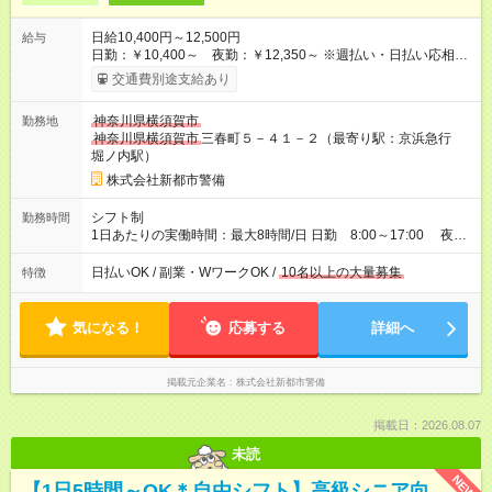
日給10,400円～12,500円
給与
日勤：￥10,400～ 夜勤：￥12,350～ ※週払い・日払い応相談
【試用期間】試用期間なし
交通費別途支給あり
神奈川県横須賀市
勤務地
神奈川県横須賀市
三春町５－４１－２（最寄り駅：京浜急行
堀ノ内駅）
株式会社新都市警備
シフト制
勤務時間
1日あたりの実働時間：最大8時間/日 日勤 8:00～17:00 夜
勤 20:00～05:00 ※実働8時間 休憩1時間 週２～３日からＯＫ
（但し平日２日間以上勤務できる方）
日払いOK / 副業・WワークOK /
10名以上の大量募集
特徴
気になる！
応募する
詳細へ
掲載元企業名
株式会社新都市警備
掲載日：2026.08.07
未読
NEW
【1日5時間～OK＊自由シフト】高級シニア向