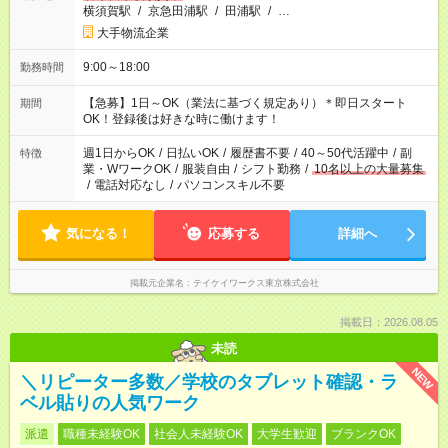
横須賀駅
/
京急田浦駅
/
田浦駅
/
…
大手物流企業
9:00～18:00
勤務時間
【急募】1日～OK（業法に基づく規定あり）＊即日スタート
期間
OK！登録後は好きな時に働けます！
週1日からOK
/
日払いOK
/
履歴書不要
/
40～50代活躍中
/
副
特徴
業・WワークOK
/
服装自由
/
シフト勤務
/
10名以上の大量募集
/
電話対応なし
/
パソコンスキル不要
気になる！
応募する
詳細へ
掲載元企業名
テイケイワークス東京株式会社
掲載日：2026.08.05
未読
NEW
＼リピーター多数／学校のタブレット確認・ラ
ベル貼りの人気ワーク
派遣
職種未経験OK
社会人未経験OK
大学生歓迎
ブランクOK