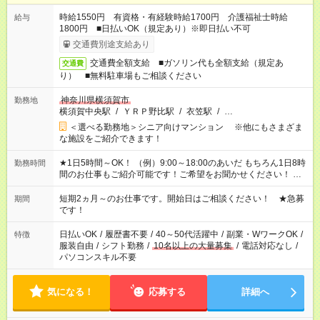
時給1550円 有資格・有経験時給1700円 介護福祉士時給
給与
1800円 ■日払いOK（規定あり）※即日払い不可
交通費別途支給あり
交通費全額支給 ■ガソリン代も全額支給（規定あ
交通費
り） ■無料駐車場もご相談ください
神奈川県横須賀市
勤務地
横須賀中央駅
/
ＹＲＰ野比駅
/
衣笠駅
/
…
＜選べる勤務地＞シニア向けマンション ※他にもさまざま
な施設をご紹介できます！
★1日5時間～OK！ （例）9:00～18:00のあいだ もちろん1日8時
勤務時間
間のお仕事もご紹介可能です！ご希望をお聞かせください！ ★
家庭の都合でお休みが必要な場合も遠慮なくご相談ください。
※週最低15時間以上の勤務が必要です
短期2ヵ月～のお仕事です。開始日はご相談ください！ ★急募
期間
です！
日払いOK
/
履歴書不要
/
40～50代活躍中
/
副業・WワークOK
/
特徴
服装自由
/
シフト勤務
/
10名以上の大量募集
/
電話対応なし
/
パソコンスキル不要
気になる！
応募する
詳細へ