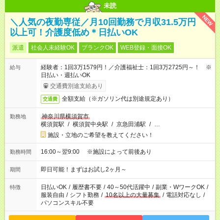
未読
NEW
＼人気の夜勤専従／月10回勤務で月収31.5万円
以上可！介護度低め＊日払いOK
派遣
社会人未経験OK
ブランクOK
WEB登録・面接OK
経験者：1回3万1579円！／介護福祉士：1回3万2725円～！ ※
給与
日払い・週払いOK
交通費別途支給あり
全額支給（※ガソリン代は別途規定あり）
交通費
神奈川県横須賀市
勤務地
横須賀駅
/
横須賀中央駅
/
京急田浦駅
/
…
施設・立地のご希望を教えてください！
16:00～翌9:00 ※施設によって前後あり
勤務時間
即日可能！まずはお試し2ヶ月～
期間
日払いOK
/
履歴書不要
/
40～50代活躍中
/
副業・WワークOK
/
特徴
服装自由
/
シフト勤務
/
10名以上の大量募集
/
電話対応なし
/
パソコンスキル不要