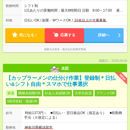
シフト制
勤務時間
1日あたりの実働時間：最大8時間/日 日勤 8:00～17:00 夜
勤 20:00～05:00 ※実働8時間 休憩1時間 週２～３日からＯＫ
（但し平日２日間以上勤務できる方）
日払いOK / 副業・WワークOK /
10名以上の大量募集
特徴
気になる！
応募する
詳細へ
掲載元企業名
株式会社新都市警備
掲載日：2026.08.06
未読
NEW
【カップラーメンの仕分け作業】登録制＊日払
い&シフト自由＊スマホで仕事選択
派遣
職種未経験OK
社会人未経験OK
大学生歓迎
ブランクOK
WEB登録・面接OK
時給1373円～ ■日払い・翌日振込OK（規定あり） ■初勤務
給与
手当（※規定による）
神奈川県横須賀市
勤務地