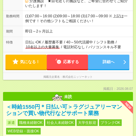
介護施設 ★自宅近くの施設など、ご希望に合わせてご紹介
いたします！
(1)07:00～16:00 (2)09:00～18:00 (3)17:00～09:00 ※ 上記は一
勤務時間
例です！その他シフトもご相談ください！
即日～2ヶ月以上
期間
日払いOK
/
履歴書不要
/
40～50代活躍中
/
シフト勤務
/
特徴
10名以上の大量募集
/
電話対応なし
/
パソコンスキル不要
気になる！
応募する
詳細へ
掲載元企業名
株式会社ニッソーネット
掲載日：2026.08.07
未読
NEW
＜時給1550円＊日払い可＞ラグジュアリーマン
ションで買い物代行などサポート業務
派遣
職種未経験OK
社会人未経験OK
大学生歓迎
ブランクOK
WEB登録・面接OK