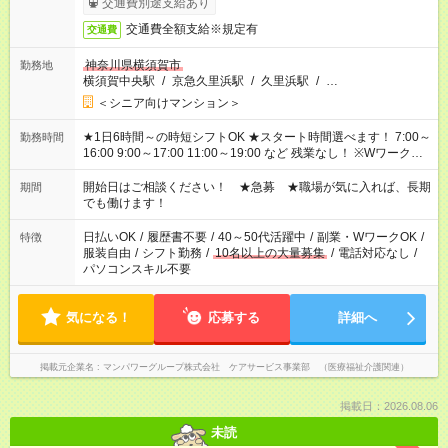
交通費別途支給あり
交通費全額支給※規定有
交通費
神奈川県横須賀市
勤務地
横須賀中央駅
/
京急久里浜駅
/
久里浜駅
/
…
＜シニア向けマンション＞
★1日6時間～の時短シフトOK ★スタート時間選べます！ 7:00～
勤務時間
16:00 9:00～17:00 11:00～19:00 など 残業なし！ ※Wワークの
場合、他のお仕事と合わせ週40時間超の就業はご案内できませ
ん ※法令に基づき、週20時間以上勤務は社会保険への加入対象
開始日はご相談ください！ ★急募 ★職場が気に入れば、長期
期間
となります ※労働者派遣法（日雇い派遣の原則禁止）により、
でも働けます！
短時間・短期間の就業はご案内が難しい場合があります
日払いOK
/
履歴書不要
/
40～50代活躍中
/
副業・WワークOK
/
特徴
服装自由
/
シフト勤務
/
10名以上の大量募集
/
電話対応なし
/
パソコンスキル不要
気になる！
応募する
詳細へ
掲載元企業名
マンパワーグループ株式会社 ケアサービス事業部 （医療福祉介護関連）
掲載日：2026.08.06
未読