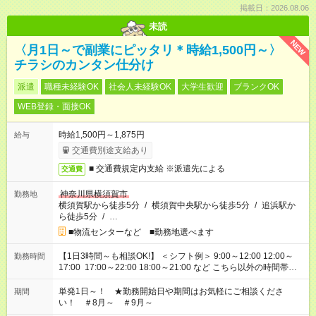
掲載日：2026.08.06
未読
NEW
〈月1日～で副業にピッタリ＊時給1,500円～〉
チラシのカンタン仕分け
派遣
職種未経験OK
社会人未経験OK
大学生歓迎
ブランクOK
WEB登録・面接OK
時給1,500円～1,875円
給与
交通費別途支給あり
■ 交通費規定内支給 ※派遣先による
交通費
神奈川県横須賀市
勤務地
横須賀駅から徒歩5分
/
横須賀中央駅から徒歩5分
/
追浜駅か
ら徒歩5分
/
…
■物流センターなど ■勤務地選べます
【1日3時間～も相談OK!】 ＜シフト例＞ 9:00～12:00 12:00～
勤務時間
17:00 17:00～22:00 18:00～21:00 など こちら以外の時間帯も
お気軽にご相談ください！
単発1日～！ ★勤務開始日や期間はお気軽にご相談くださ
期間
い！ ＃8月～ ＃9月～