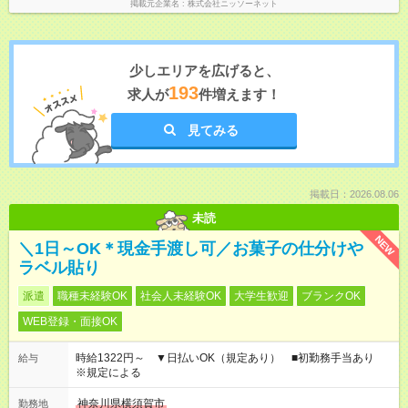
掲載元企業名
株式会社ニッソーネット
少しエリアを広げると、
193
求人が
件増えます！
見てみる
掲載日：2026.08.06
未読
NEW
＼1日～OK＊現金手渡し可／お菓子の仕分けや
ラベル貼り
派遣
職種未経験OK
社会人未経験OK
大学生歓迎
ブランクOK
WEB登録・面接OK
時給1322円～ ▼日払いOK（規定あり） ■初勤務手当あり
給与
※規定による
神奈川県横須賀市
勤務地