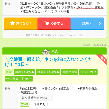
週1日からOK
/
日払いOK
/
履歴書不要
/
40～50代活躍中
/
副
特徴
業・WワークOK
/
服装自由
/
シフト勤務
/
10名以上の大量募集
/
電話対応なし
/
パソコンスキル不要
気になる！
応募する
詳細へ
掲載元企業名
株式会社バイトレ（キャムコムグループ）
掲載日：2026.08.06
未読
NEW
＼交通費一部支給／ネジを箱に入れていくだ
け！＊1日～
派遣
職種未経験OK
社会人未経験OK
大学生歓迎
ブランクOK
WEB登録・面接OK
時給1322円～ ▼日払いOK（規定あり） ■初勤務手当あり
給与
※規定による
交通費別途支給あり
一部補助あり
交通費