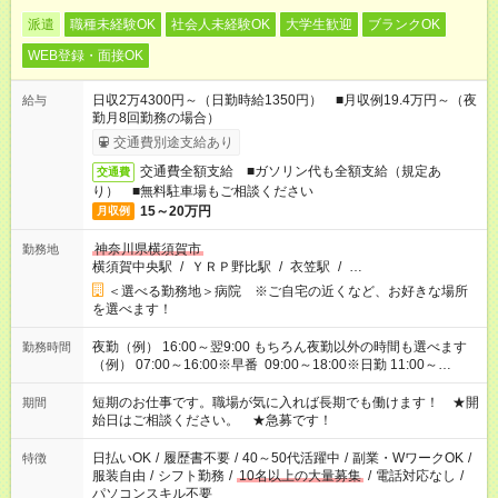
派遣
職種未経験OK
社会人未経験OK
大学生歓迎
ブランクOK
WEB登録・面接OK
日収2万4300円～（日勤時給1350円） ■月収例19.4万円～（夜
給与
勤月8回勤務の場合）
交通費別途支給あり
交通費全額支給 ■ガソリン代も全額支給（規定あ
交通費
り） ■無料駐車場もご相談ください
15～20万円
月収例
神奈川県横須賀市
勤務地
横須賀中央駅
/
ＹＲＰ野比駅
/
衣笠駅
/
…
＜選べる勤務地＞病院 ※ご自宅の近くなど、お好きな場所
を選べます！
夜勤（例） 16:00～翌9:00 もちろん夜勤以外の時間も選べます
勤務時間
（例） 07:00～16:00※早番 09:00～18:00※日勤 11:00～
20:00※遅番 ※時間は、固定・選べる施設もあるので、ご希望が
あれば調整できます！ ※シフト制。勤務地により実働時間が異
短期のお仕事です。職場が気に入れば長期でも働けます！ ★開
期間
なります。★家庭の都合でお休みが必要な場合も遠慮なくご相談
始日はご相談ください。 ★急募です！
ください。
日払いOK
/
履歴書不要
/
40～50代活躍中
/
副業・WワークOK
/
特徴
服装自由
/
シフト勤務
/
10名以上の大量募集
/
電話対応なし
/
パソコンスキル不要