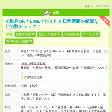
掲載日：2026.08.07
未読
NEW
≪単発OK＊LINEでかんたん日程調整≫鉛筆な
どの数チェック！
派遣
職種未経験OK
社会人未経験OK
大学生歓迎
ブランクOK
WEB登録・面接OK
時給1373円～(日収1万984円～) ■初勤務手当あり ※全額日払
給与
い・週払いOK(規定有)
神奈川県横須賀市
勤務地
横須賀中央駅から徒歩
/
横須賀駅から徒歩
/
追浜駅から徒歩
/
…
大手物流企業
9:00～18:00
勤務時間
【急募＊即日スタートOK】登録後は好きな時に働けます！（業
期間
法に基づく規定あり）
週1日からOK
/
日払いOK
/
履歴書不要
/
40～50代活躍中
/
副
特徴
業・WワークOK
/
服装自由
/
シフト勤務
/
10名以上の大量募集