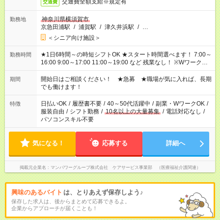
交通費全額支給※規定有
交通費
神奈川県横須賀市
勤務地
京急田浦駅
/
浦賀駅
/
津久井浜駅
/
…
＜シニア向け施設＞
★1日6時間～の時短シフトOK ★スタート時間選べます！ 7:00～
勤務時間
16:00 9:00～17:00 11:00～19:00 など 残業なし！ ※Wワークの
場合、他のお仕事と合わせ週40時間超の就業はご案内できませ
ん ※法令に基づき、週20時間以上勤務は社会保険への加入対象
開始日はご相談ください！ ★急募 ★職場が気に入れば、長期
期間
となります ※労働者派遣法（日雇い派遣の原則禁止）により、
でも働けます！
短時間・短期間の就業はご案内が難しい場合があります
日払いOK
/
履歴書不要
/
40～50代活躍中
/
副業・WワークOK
/
特徴
服装自由
/
シフト勤務
/
10名以上の大量募集
/
電話対応なし
/
パソコンスキル不要
気になる！
応募する
詳細へ
掲載元企業名
マンパワーグループ株式会社 ケアサービス事業部 （医療福祉介護関連）
興味のあるバイト
は、とりあえず保存しよう♪
保存した求人は、後からまとめて応募できるよ。
企業からアプローチが届くことも！