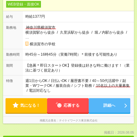
WEB登録・面接OK
時給1377円
給与
神奈川県横須賀市
勤務地
横須賀駅から徒歩
/
久里浜駅から徒歩
/
堀ノ内駅から徒歩
/
…
横須賀市の学校
時45分～16時45分（実働7時間）＊前後する可能性あり
勤務時間
【急募＊即日スタートOK】登録後は好きな時に働けます！（業
期間
法に基づく規定あり）
週1日からOK
/
日払いOK
/
履歴書不要
/
40～50代活躍中
/
副
特徴
業・WワークOK
/
服装自由
/
シフト勤務
/
10名以上の大量募集
/
電話対応なし
気になる！
応募する
詳細へ
掲載元企業名
テイケイワークス東京株式会社
掲載日：2026.08.05