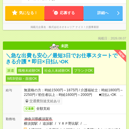
気になる！
応募する
詳細へ
掲載元企業名
株式会社ネオキャリア ナイス！介護事業部
掲載日：2026.08.07
未読
NEW
＼急な出費も安心／最短3日でお仕事スタートで
きる介護＊即日×日払いOK
派遣
職種未経験OK
社会人未経験OK
ブランクOK
WEB登録・面接OK
無資格の方：時給1500円～1875円 / 介護福祉士：時給1800円～
給与
2250円 / 初任者以上：時給1600円～2000円 ■日払いOK ■
日収例：1万2000円（時給1500円×8h）
交通費別途支給あり
全額支給
交通費
神奈川県横須賀市
勤務地
横須賀駅
/
追浜駅
/
ＹＲＰ野比駅
/
…