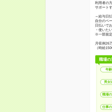
利用者の
サポート
～給与日
自分のペ
日払いで
・使いた
※一部規
月収例26万
（時給150
職場の
年齢
男女
職場の
仕事の