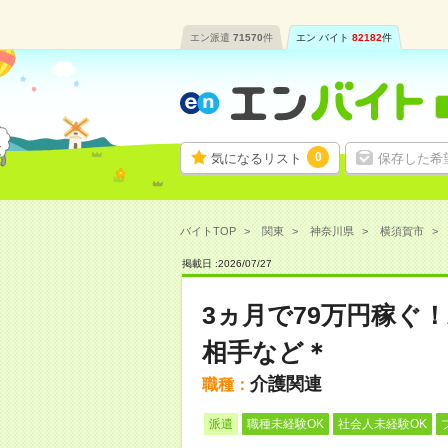
エン派遣
71570
件
エン バイト
82182
件
0
気になるリスト
保存した希
バイトTOP
関東
神奈川県
横須賀市
掲載日 :
2026
/
07
/
27
3ヵ月で79万円稼ぐ
相手など＊
介護関連
職種：
派遣
職種未経験OK
社会人未経験OK