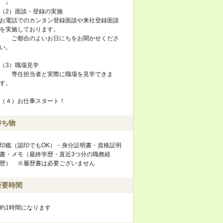
↓
（2）面談・登録の実施
お電話でのカンタン登録面談や来社登録面談
を実施しております。
ご都合のよいお日にちをお聞かせくださ
い。
（3）職場見学
専任担当者と実際に職場を見学できま
す。
（４）お仕事スタート！
持ち物
印鑑（認印でもOK）・身分証明書・資格証明
書・メモ（最終学歴・直近3つ分の職務経
歴） ※履歴書は必要ございません
所要時間
約1時間になります