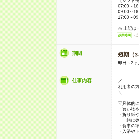
【シフト
07:00～16
09:00～18
17:00～09
※ 上記は
ほ
残業時間
期間
短期（3
即日～2ヶ
仕事内容
／
利用者の
＼
▽具体的
・買い物
・折り紙
一緒に参
・食事の
・入浴や