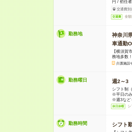
円 / 初任
交通費別
全額
交通費
勤務地
神奈川
車通勤O
【横須賀
務地多数
介護施設
勤務曜日
週2～3
シフト制
※平日のみ
※週3など
シ
休日休暇
勤務時間
シフト勤