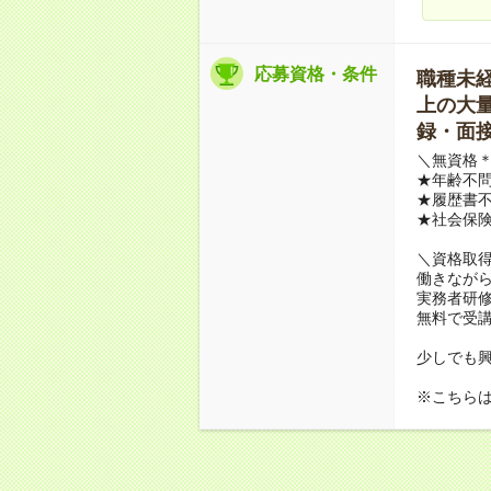
応募資格・条件
職種未経験
上の大量募
録・面接
＼無資格＊
★年齢不問
★履歴書不
★社会保
＼資格取
働きながら
実務者研
無料で受
少しでも
※こちら