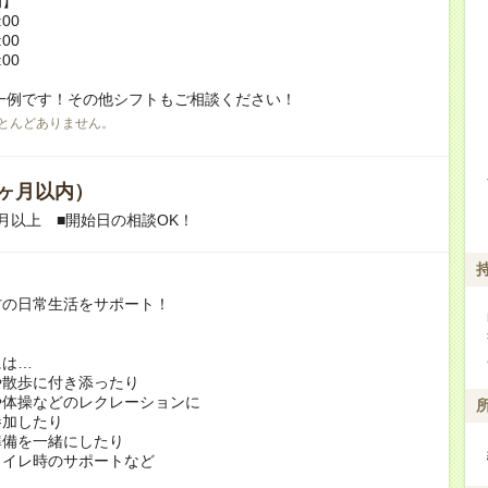
例】
:00
:00
:00
一例です！その他シフトもご相談ください！
とんどありません。
ヶ月以内）
月以上 ■開始日の相談OK！
方の日常生活をサポート！
には…
や散歩に付き添ったり
や体操などのレクレーションに
加したり
準備を一緒にしたり
トイレ時のサポートなど