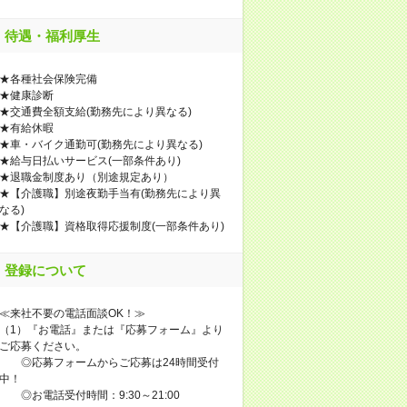
待遇・福利厚生
★各種社会保険完備
★健康診断
★交通費全額支給(勤務先により異なる)
★有給休暇
★車・バイク通勤可(勤務先により異なる)
★給与日払いサービス(一部条件あり)
★退職金制度あり（別途規定あり）
★【介護職】別途夜勤手当有(勤務先により異
なる)
★【介護職】資格取得応援制度(一部条件あり)
登録について
≪来社不要の電話面談OK！≫
（1）『お電話』または『応募フォーム』より
ご応募ください。
◎応募フォームからご応募は24時間受付
中！
◎お電話受付時間：9:30～21:00