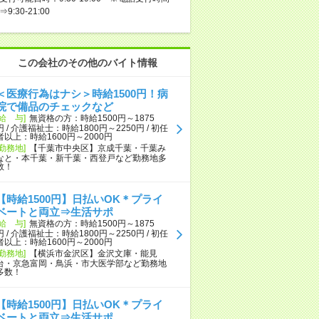
⇒9:30-21:00
この会社のその他のバイト情報
＜医療行為はナシ＞時給1500円！病
院で備品のチェックなど
[給 与]
無資格の方：時給1500円～1875
円 / 介護福祉士：時給1800円～2250円 / 初任
者以上：時給1600円～2000円
[勤務地]
【千葉市中央区】京成千葉・千葉み
なと・本千葉・新千葉・西登戸など勤務地多
数！
【時給1500円】日払いOK＊プライ
ベートと両立⇒生活サポ
[給 与]
無資格の方：時給1500円～1875
円 / 介護福祉士：時給1800円～2250円 / 初任
者以上：時給1600円～2000円
[勤務地]
【横浜市金沢区】金沢文庫・能見
台・京急富岡・鳥浜・市大医学部など勤務地
多数！
【時給1500円】日払いOK＊プライ
ベートと両立⇒生活サポ