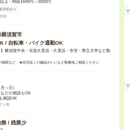
者以上：時給1600円～2000円
途支給あり
支給
県横須賀市
K / 自転車・バイク通勤OK
市】横須賀中央・京急久里浜・久里浜・衣笠・県立大学など勤
！
や病院など ★自宅近くの施設がいいなど勤務地ご相談ください
（月～日）
などの相談もOK
も相談OK
フト制
務 / 残業少