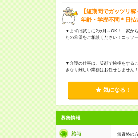
【短期間でガッツリ稼
年齢・学歴不問＊日払
▼まずは試しに2カ月～OK！「家か
たの希望をご相談ください！ニッソ
▼介護の仕事は、笑顔で挨拶をする
きなり難しい業務はお任せしません
気になる！
募集情報
給与
無資格の方：