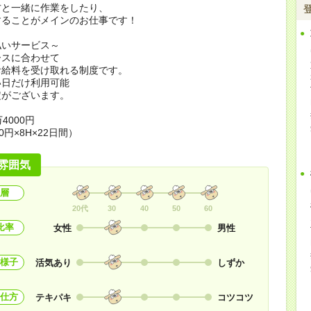
方と一緒に作業をしたり、
することがメインのお仕事です！
払いサービス～
ースに合わせて
お給料を受け取れる制度です。
い日だけ利用可能
定がございます。
4000円
0円×8H×22日間）
雰囲気
層
20代
30
40
50
60
比率
女性
男性
様子
活気あり
しずか
仕方
テキパキ
コツコツ