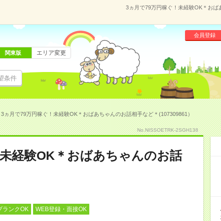
3ヵ月で79万円稼ぐ！未経験OK＊おばあ
会員登録
エリア変更
関東版
望条件
3ヵ月で79万円稼ぐ！未経験OK＊おばあちゃんのお話相手など＊(107309861）
No.NISSOETRK-2SGH138
！未経験OK＊おばあちゃんのお話
ブランクOK
WEB登録・面接OK