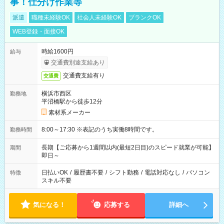
事！仕分け作業等
派遣
職種未経験OK
社会人未経験OK
ブランクOK
WEB登録・面接OK
時給1600円
給与
交通費別途支給あり
交通費支給有り
交通費
横浜市西区
勤務地
平沼橋駅から徒歩12分
素材系メーカー
8:00～17:30 ※表記のうち実働8時間です。
勤務時間
長期【ご応募から1週間以内(最短2日目)のスピード就業が可能】
期間
即日～
日払いOK
/
履歴書不要
/
シフト勤務
/
電話対応なし
/
パソコン
特徴
スキル不要
気になる！
応募する
詳細へ