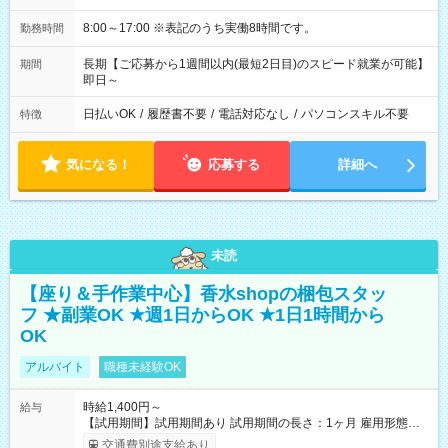
8:00～17:00 ※表記のうち実働8時間です。
勤務時間
長期【ご応募から1週間以内(最短2日目)のスピード就業が可能】
期間
即日～
日払いOK
/
履歴書不要
/
電話対応なし
/
パソコンスキル不要
特徴
気になる！
応募する
詳細へ
未読
【座り＆手作業中心】香水shopの梱包スタッ
フ ★副業OK ★週1日からOK ★1日1時間から
OK
アルバイト
職種未経験OK
時給1,400円～
給与
【試用期間】試用期間あり 試用期間の長さ：1ヶ月 雇用形態、
給与は本採用時と同じです。
交通費別途支給あり