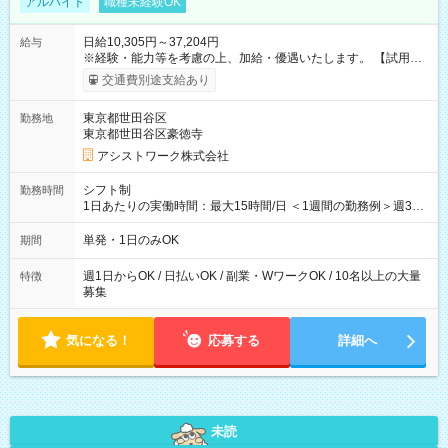
アルバイト
職種未経験OK
日給10,305円～37,204円
給与
※経験・能力等を考慮の上、加給・優遇いたします。 【試用期
間】試用期間なし
交通費別途支給あり
東京都世田谷区
勤務地
東京都世田谷区豪徳寺
アシストワーク株式会社
シフト制
勤務時間
1日あたりの実働時間：最大15時間/日 ＜1週間の勤務例＞週3回
勤務 勤務：月・水・金 休み：火・木・土・日 好きな時にお仕事
可能です！ ※1日あたりの最大実働時間は日勤、夜勤共に勤務し
単発・1日のみOK
期間
た時間になります。
週1日からOK / 日払いOK / 副業・WワークOK / 10名以上の大量
特徴
募集
気になる！
応募する
詳細へ
未読