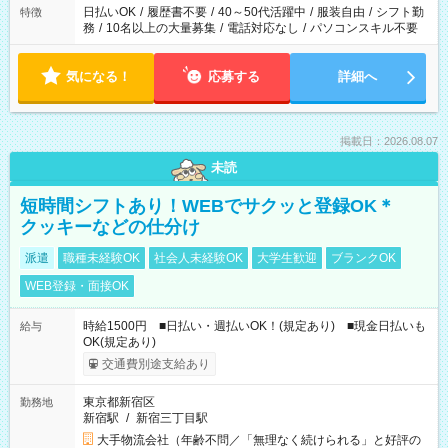
日払いOK
/
履歴書不要
/
40～50代活躍中
/
服装自由
/
シフト勤
特徴
務
/
10名以上の大量募集
/
電話対応なし
/
パソコンスキル不要
気になる！
応募する
詳細へ
掲載日：2026.08.07
未読
短時間シフトあり！WEBでサクッと登録OK＊
クッキーなどの仕分け
派遣
職種未経験OK
社会人未経験OK
大学生歓迎
ブランクOK
WEB登録・面接OK
時給1500円 ■日払い・週払いOK！(規定あり) ■現金日払いも
給与
OK(規定あり)
交通費別途支給あり
東京都新宿区
勤務地
新宿駅
/
新宿三丁目駅
大手物流会社（年齢不問／「無理なく続けられる」と好評の