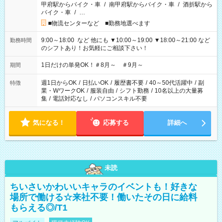
甲府駅からバイク・車
/
南甲府駅からバイク・車
/
酒折駅から
バイク・車
/
…
■物流センターなど ■勤務地選べます
9:00～18:00 など 他にも ▼10:00～19:00 ▼18:00～21:00 など
勤務時間
のシフトあり！お気軽にご相談下さい！
1日だけの単発OK！＃8月～ ＃9月～
期間
週1日からOK
/
日払いOK
/
履歴書不要
/
40～50代活躍中
/
副
特徴
業・WワークOK
/
服装自由
/
シフト勤務
/
10名以上の大量募
集
/
電話対応なし
/
パソコンスキル不要
気になる！
応募する
詳細へ
未読
ちいさいかわいいキャラのイベントも！好きな
場所で働ける☆来社不要！働いたその日に給料
もらえる◎/T1