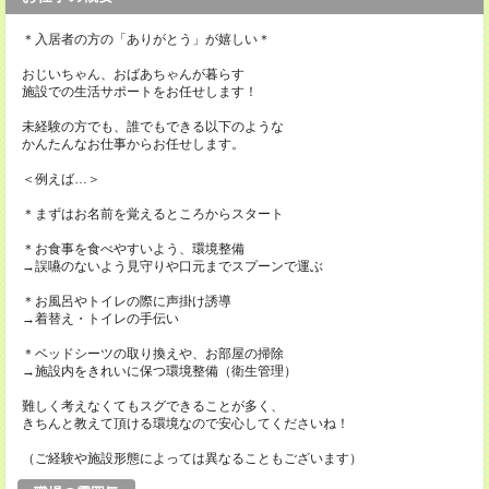
＊入居者の方の「ありがとう」が嬉しい＊
おじいちゃん、おばあちゃんが暮らす
施設での生活サポートをお任せします！
未経験の方でも、誰でもできる以下のような
かんたんなお仕事からお任せします。
＜例えば…＞
＊まずはお名前を覚えるところからスタート
＊お食事を食べやすいよう、環境整備
→誤嚥のないよう見守りや口元までスプーンで運ぶ
＊お風呂やトイレの際に声掛け誘導
→着替え・トイレの手伝い
＊ベッドシーツの取り換えや、お部屋の掃除
→施設内をきれいに保つ環境整備（衛生管理）
難しく考えなくてもスグできることが多く、
きちんと教えて頂ける環境なので安心してくださいね！
（ご経験や施設形態によっては異なることもございます）