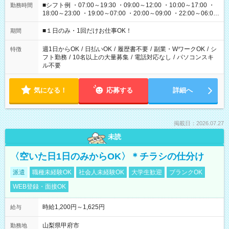
■シフト例 ・07:00～19:30 ・09:00～12:00 ・10:00～17:00 ・
勤務時間
18:00～23:00 ・19:00～07:00 ・20:00～09:00 ・22:00～06:00
etc ★最短で3時間で5,120円のお仕事から 15時間で2万円近く稼
げるお仕事も！ ご希望のお時間に合わせてご紹介！ ※シフトは
■１日のみ・1回だけお仕事OK！
期間
現場によって異なります。 ※勿論、休憩時間はあるのでご安心
ください！
週1日からOK
/
日払いOK
/
履歴書不要
/
副業・WワークOK
/
シ
特徴
フト勤務
/
10名以上の大量募集
/
電話対応なし
/
パソコンスキ
ル不要
気になる！
応募する
詳細へ
掲載日：2026.07.27
未読
〈空いた日1日のみからOK〉＊チラシの仕分け
派遣
職種未経験OK
社会人未経験OK
大学生歓迎
ブランクOK
WEB登録・面接OK
時給1,200円～1,625円
給与
山梨県甲府市
勤務地