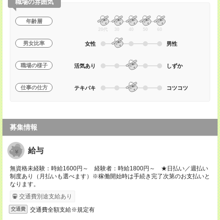
職場の雰囲気
年齢層
20代
30
40
50
60
男女比率
女性
男性
職場の様子
活気あり
しずか
仕事の仕方
テキパキ
コツコツ
募集情報
給与
無資格未経験：時給1600円～ 経験者：時給1800円～ ★日払い／週払い
制度あり（月払いも選べます）※稼働開始時は手続き完了次第のお支払いと
なります。
交通費別途支給あり
交通費全額支給※規定有
交通費