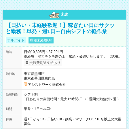
未読
【日払い・未経験歓迎！】稼ぎたい日にサクッ
と勤務！単発・週1日～自由シフトの軽作業
アルバイト
職種未経験OK
日給10,305円～37,204円
給与
※経験・能力等を考慮の上、加給・優遇いたします。 【試用期
間】試用期間なし
交通費別途支給あり
東京都墨田区
勤務地
東京都墨田区東向島
アシストワーク株式会社
シフト制
勤務時間
1日あたりの実働時間：最大15時間/日 ＜1週間の勤務例＞週3回
勤務 勤務：月・水・金 休み：火・木・土・日 好きな時にお仕事
可能です！ ※1日あたりの最大実働時間は日勤、夜勤共に勤務し
単発・1日のみOK
期間
た時間になります。
週1日からOK / 日払いOK / 副業・WワークOK / 10名以上の大量
特徴
募集