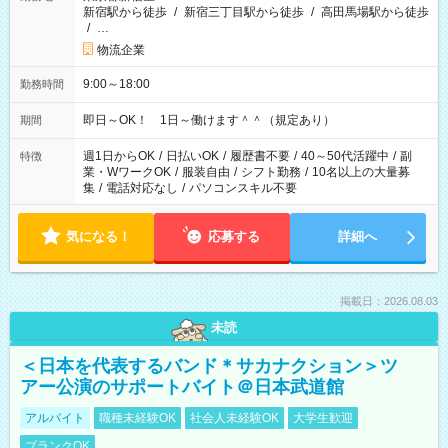
新宿駅から徒歩
/
新宿三丁目駅から徒歩
/
高田馬場駅から徒歩
/
…
物流企業
9:00～18:00
勤務時間
即日～OK！ 1日～働けます＾＾（規定あり）
期間
週1日からOK
/
日払いOK
/
履歴書不要
/
40～50代活躍中
/
副
特徴
業・WワークOK
/
服装自由
/
シフト勤務
/
10名以上の大量募
集
/
電話対応なし
/
パソコンスキル不要
気になる！
応募する
詳細へ
掲載日：2026.08.03
未読
＜日本を代表するバンド＊サカナクション＞ツ
アー公演のサポートバイト＠日本武道館
アルバイト
職種未経験OK
社会人未経験OK
大学生歓迎
ブランクOK