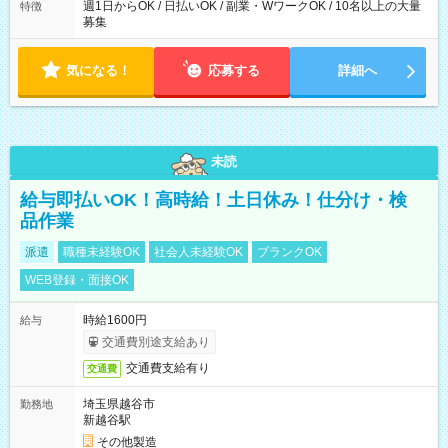
週1日からOK / 日払いOK / 副業・WワークOK / 10名以上の大量
特徴
募集
気になる！
応募する
詳細へ
未読
給与即払いOK！高時給！土日休み！仕分け・検
品作業
派遣
職種未経験OK
社会人未経験OK
ブランクOK
WEB登録・面接OK
時給1600円
給与
交通費別途支給あり
交通費支給有り
交通費
埼玉県越谷市
勤務地
新越谷駅
その他製造