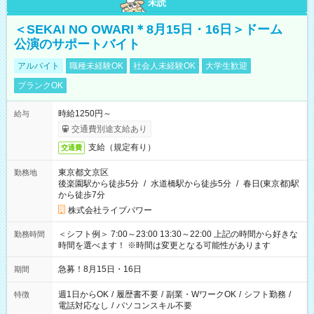
未読
＜SEKAI NO OWARI＊8月15日・16日＞ドーム
公演のサポートバイト
アルバイト
職種未経験OK
社会人未経験OK
大学生歓迎
ブランクOK
時給1250円～
給与
交通費別途支給あり
支給（規定有り）
交通費
東京都文京区
勤務地
後楽園駅から徒歩5分
/
水道橋駅から徒歩5分
/
春日(東京都)駅
から徒歩7分
株式会社ライブパワー
＜シフト例＞ 7:00～23:00 13:30～22:00 上記の時間から好きな
勤務時間
時間を選べます！ ※時間は変更となる可能性があります
急募！8月15日・16日
期間
週1日からOK
/
履歴書不要
/
副業・WワークOK
/
シフト勤務
/
特徴
電話対応なし
/
パソコンスキル不要