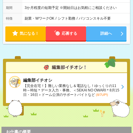
3か月程度の短期予定 ※開始日はお気軽にご相談ください
期間
副業・WワークOK
/
シフト勤務
/
パソコンスキル不要
特徴
気になる！
応募する
詳細へ
編集部イチオシ
【完全在宅！】難しい業務なし＆電話なし！ゆっくりの11
時～時短＊データ入力・事務、＜SEKAI NO OWARI＊8月15
日・16日＞ドーム公演のサポートバイトなど
(8/7UP!)
お仕事の概要