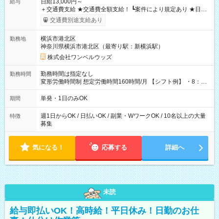
日給13,000円～
給与
＋交通費支給 ★交通費全額支給！ ┗案件により規定あり ★日払
いOK！（規定あり） ┗働いたその日に現金GET♪ お仕事後はコ
交通費別途支給あり
ンビニATMから 日払い分を引き落とせます！ 【試用期間】試
用期間なし
横浜市港北区
勤務地
神奈川県横浜市港北区（最寄り駅：新横浜駅）
株式会社ワンベルウッズ
勤務時間は指定なし
勤務時間
変形労働時間制 想定労働時間160時間/月 【シフト例】 ・8：00
～21：00
単発・1日のみOK
期間
週1日からOK / 日払いOK / 副業・WワークOK / 10名以上の大量
特徴
募集
気になる！
応募する
詳細へ
未読
給与即払いOK！高時給！平日休み！日勤のお仕