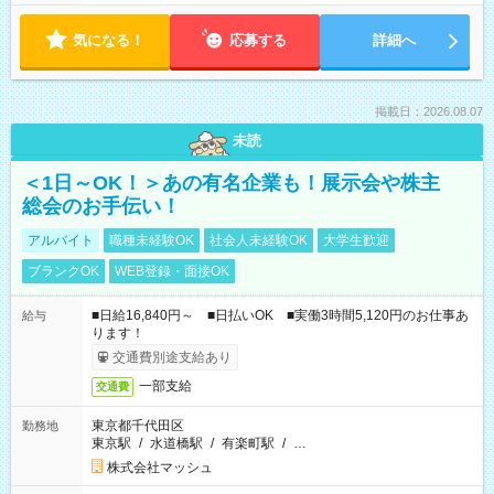
気になる！
応募する
詳細へ
掲載日：2026.08.07
未読
＜1日～OK！＞あの有名企業も！展示会や株主
総会のお手伝い！
アルバイト
職種未経験OK
社会人未経験OK
大学生歓迎
ブランクOK
WEB登録・面接OK
■日給16,840円～ ■日払いOK ■実働3時間5,120円のお仕事あ
給与
ります！
交通費別途支給あり
一部支給
交通費
東京都千代田区
勤務地
東京駅
/
水道橋駅
/
有楽町駅
/
…
株式会社マッシュ