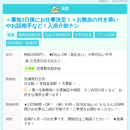
掲載日：2026.08.04
未読
＜最短3日後にお仕事決定！＞お散歩の付き添い
やお話相手など！入浴介助ナシ
派遣
職種未経験OK
社会人未経験OK
大学生歓迎
ブランクOK
WEB登録・面接OK
時給1500円～ ■日払いOK（規定あり）※即日払い不可
給与
交通費別途支給あり
交通費全額支給
交通費
茨城県日立市
勤務地
日立駅
/
常陸多賀駅
/
大甕駅
/
…
＜選べる勤務地＞介護施設や病院 ※ご自宅の近くなど、お
好きな場所を選べます！
★1日5時間～OK！ （例）9:00～18:00のあいだ もちろん1日8時
勤務時間
間のお仕事もご紹介可能です！ご希望をお聞かせください！★
家庭の都合でお休みが必要な場合も遠慮なくご相談ください。
※週最低15時間以上の勤務が必要です
短期2ヵ月～のお仕事です。開始日はご相談ください！ ★急募
期間
です！