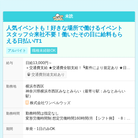
未読
人気イベントも！好きな場所で働けるイベント
スタッフ☆来社不要！働いたその日に給料もら
える日払い/T1
アルバイト
職種未経験OK
日給13,000円～
給与
＋交通費支給 ★交通費全額支給！ ┗案件により規定あり ★日払
いOK！（規定あり） ┗働いたその日に現金GET♪ お仕事後はコ
交通費別途支給あり
ンビニATMから 日払い分を引き落とせます！ 【試用期間】試
用期間なし
横浜市西区
勤務地
神奈川県横浜市西区みなとみらい（最寄り駅：みなとみらい
駅）
株式会社ワンベルウッズ
勤務時間は指定なし
勤務時間
変形労働時間制 想定労働時間160時間/月 【シフト例】 ・8：00
～21：00
単発・1日のみOK
期間