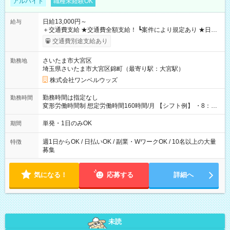
アルバイト
職種未経験OK
日給13,000円～
給与
＋交通費支給 ★交通費全額支給！ ┗案件により規定あり ★日払
いOK！（規定あり） ┗働いたその日に現金GET♪ お仕事後はコ
交通費別途支給あり
ンビニATMから 日払い分を引き落とせます！ 【試用期間】試
用期間なし
さいたま市大宮区
勤務地
埼玉県さいたま市大宮区錦町（最寄り駅：大宮駅）
株式会社ワンベルウッズ
勤務時間は指定なし
勤務時間
変形労働時間制 想定労働時間160時間/月 【シフト例】 ・8：00
～21：00
単発・1日のみOK
期間
週1日からOK / 日払いOK / 副業・WワークOK / 10名以上の大量
特徴
募集
気になる！
応募する
詳細へ
未読