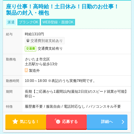
座り仕事！高時給！土日休み！日勤のお仕事！
製品の封入・梱包
派遣
ブランクOK
WEB登録・面接OK
時給1310円
給与
交通費別途支給あり
交通費支給有り
交通費
さいたま市北区
勤務地
土呂駅から徒歩13分
製造外
10:00～18:00 ※表記のうち実働7時間です。
勤務時間
長期【ご応募から1週間以内(最短2日目)のスピード就業が可能】
期間
即日～
履歴書不要
/
服装自由
/
電話対応なし
/
パソコンスキル不要
特徴
気になる！
応募する
詳細へ