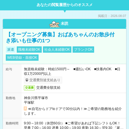
あなたの閲覧履歴からのオススメ
掲載日：2026.08.07
未読
【オープニング募集】おばあちゃんのお散歩付
き添いも仕事の1つ
派遣
職種未経験OK
社会人未経験OK
ブランクOK
WEB登録・面接OK
無資格未経験：時給1500円～ ■週払いOK ■扶養内OK ■日
給与
収1万2000円以上
交通費別途支給あり
交通費全額支給
交通費
神奈川県平塚市
勤務地
平塚駅
≪自宅からドアtoドアで30分以内！≫ご希望の勤務地を紹介
します。
9:00～18:00（休憩60分） ■ご希望があれば下記シフトもOK！
勤務時間
早番 7:00～16:00 遅番 10:00～19:00 夜勤 16:30～翌9:30 「家族