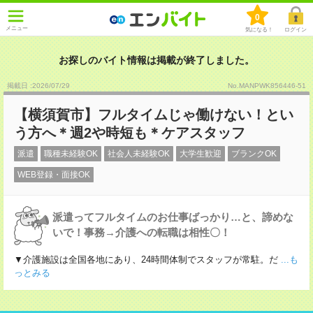
0
メニュー
気になる！
ログイン
お探しのバイト情報は掲載が終了しました。
掲載日 :2026
/
07
/
29
No.MANPWK856446-51
【横須賀市】フルタイムじゃ働けない！とい
う方へ＊週2や時短も＊ケアスタッフ
派遣
職種未経験OK
社会人未経験OK
大学生歓迎
ブランクOK
WEB登録・面接OK
派遣ってフルタイムのお仕事ばっかり…と、諦めな
いで！事務→介護への転職は相性〇！
▼介護施設は全国各地にあり、24時間体制でスタッフが常駐。だ
...も
っとみる