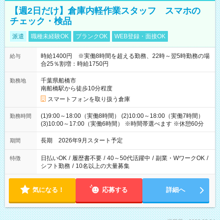
【週2日だけ】倉庫内軽作業スタッフ スマホの
チェック・検品
派遣
職種未経験OK
ブランクOK
WEB登録・面接OK
時給1400円 ※実働8時間を超える勤務、22時～翌5時勤務の場
給与
合25％割増：時給1750円
千葉県船橋市
勤務地
南船橋駅から徒歩10分程度
スマートフォンを取り扱う倉庫
(1)9:00～18:00（実働8時間） (2)10:00～18:00（実働7時間）
勤務時間
(3)10:00～17:00（実働6時間） ※時間帯選べます ※休憩60分
長期 2026年9月スタート予定
期間
日払いOK
/
履歴書不要
/
40～50代活躍中
/
副業・WワークOK
/
特徴
シフト勤務
/
10名以上の大量募集
気になる！
応募する
詳細へ