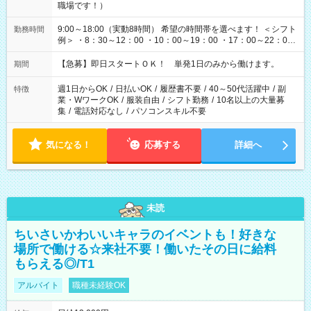
職場です！）
9:00～18:00（実動8時間） 希望の時間帯を選べます！ ＜シフト
勤務時間
例＞ ・8：30～12：00 ・10：00～19：00 ・17：00～22：00
・13：00～22：00 ・22：00～翌6：00 など
【急募】即日スタートＯＫ！ 単発1日のみから働けます。
期間
週1日からOK
/
日払いOK
/
履歴書不要
/
40～50代活躍中
/
副
特徴
業・WワークOK
/
服装自由
/
シフト勤務
/
10名以上の大量募
集
/
電話対応なし
/
パソコンスキル不要
気になる！
応募する
詳細へ
未読
ちいさいかわいいキャラのイベントも！好きな
場所で働ける☆来社不要！働いたその日に給料
もらえる◎/T1
アルバイト
職種未経験OK