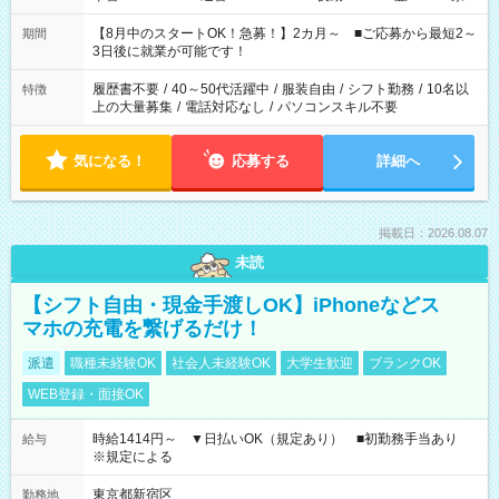
と休みを合わせたい」 「余裕を持って夕飯の準備がしたい」
「できれば残業はしたくない」 など、ご希望を教えてください
【8月中のスタートOK！急募！】2カ月～ ■ご応募から最短2～
期間
ね。 ※Wワーク希望の方へ 今ご覧のお仕事で希望する勤務時間
3日後に就業が可能です！
と、もう1つのお仕事の勤務時間。 合計で週40時間を超える場
合は応募できません。
履歴書不要
/
40～50代活躍中
/
服装自由
/
シフト勤務
/
10名以
特徴
上の大量募集
/
電話対応なし
/
パソコンスキル不要
気になる！
応募する
詳細へ
掲載日：2026.08.07
未読
【シフト自由・現金手渡しOK】iPhoneなどス
マホの充電を繋げるだけ！
派遣
職種未経験OK
社会人未経験OK
大学生歓迎
ブランクOK
WEB登録・面接OK
時給1414円～ ▼日払いOK（規定あり） ■初勤務手当あり
給与
※規定による
東京都新宿区
勤務地