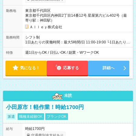
東京都千代田区
勤務地
東京都千代田区内神田2丁目14番12号 星屋第六ビル402号（最
寄り駅：神田駅）
Ａｌｌｅｙ株式会社
シフト制
勤務時間
1日あたりの実働時間：最大5時間/日 11:00-19:00 └1日あたりの
実働時間：1-5時間 └上記の時間帯内であれば、いつでも勤務可
能！ └平日・土曜日の中で、お好きな曜日でご勤務いただけま
週1日からOK / 日払いOK / 副業・WワークOK
特徴
す！ 【シフト例】 ・11:00～14:00 ・16:30～19:00 ・13:00～
18:00 などのように、自由な働き方が可能なお仕事です！
気になる！
応募する
詳細へ
未読
小田原市！軽作業！時給1700円
派遣
職種未経験OK
ブランクOK
時給1700円
給与
交通費別途支給あり