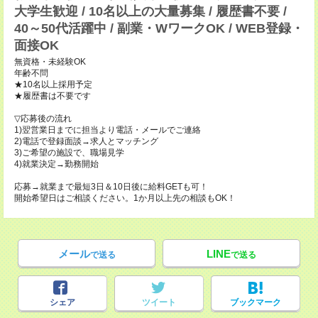
大学生歓迎 / 10名以上の大量募集 / 履歴書不要 /
40～50代活躍中 / 副業・WワークOK / WEB登録・
面接OK
無資格・未経験OK
年齢不問
★10名以上採用予定
★履歴書は不要です
▽応募後の流れ
1)翌営業日までに担当より電話・メールでご連絡
2)電話で登録面談→求人とマッチング
3)ご希望の施設で、職場見学
4)就業決定→勤務開始
応募→就業まで最短3日＆10日後に給料GETも可！
開始希望日はご相談ください。1か月以上先の相談もOK！
メール
LINE
で送る
で送る
シェア
ツイート
ブックマーク