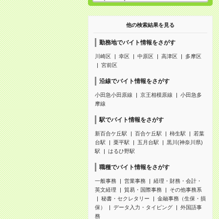
他の検索結果を見る
勤務地でバイト情報をさがす
川崎区
幸区
中原区
高津区
多摩区
宮前区
沿線でバイト情報をさがす
小田急小田原線
京王相模原線
小田急多
摩線
駅でバイト情報をさがす
新百合ケ丘駅
百合ケ丘駅
柿生駅
若葉
台駅
栗平駅
五月台駅
黒川(神奈川県)
駅
はるひ野駅
職種でバイト情報をさがす
一般事務
営業事務
経理・財務・会計・
英文経理
貿易・国際事務
その他事務系
秘書・セクレタリー
金融事務（生保・損
保）
データ入力・タイピング
外国語事
務