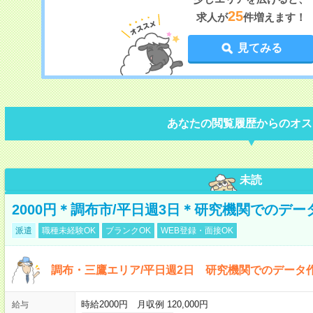
25
求人が
件増えます！
見てみる
あなたの閲覧履歴からのオス
未読
2000円＊調布市/平日週3日＊研究機関でのデ
派遣
職種未経験OK
ブランクOK
WEB登録・面接OK
調布・三鷹エリア/平日週2日 研究機関でのデータ作
時給2000円 月収例 120,000円
給与