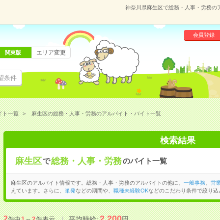
神奈川県麻生区で総務・人事・労務の
会員登録
エリア変更
関東版
望条件
イト一覧
麻生区の総務・人事・労務のアルバイト・バイト一覧
検索結果
麻生区
総務・人事・労務
で
のバイト一覧
麻生区のアルバイト情報です。総務・人事・労務のアルバイトの他に、
一般事務
、
営
えています。さらに、
単発
などの期間や、
職種未経験OK
などのこだわり条件で絞り込
2,200
2
平均時給:
円
件中
1
～
2
件表示