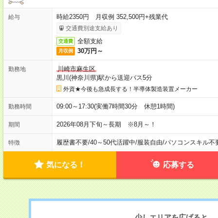
時給2350円 月収例 352,500円+残業代
給与
交通費別途支給あり
全額支給
交通費
30万円～
月収例
川崎市麻生区
勤務地
黒川(神奈川県)駅から送迎バス5分
外資★今後も急成長する！半導体製造装置メーカー
09:00～17:30(実働7時間30分 休憩1時間)
勤務時間
2026年08月下旬～長期 ※8月～！
期間
履歴書不要
/
40～50代活躍中
/
服装自由
/
パソコンスキル不
特徴
気になる！
応募する
少しエリアを広げると、