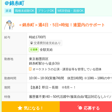
＠錦糸町
派遣
職種未経験OK
ブランクOK
WEB登録・面接OK
＜錦糸町＞週4日・5日×時短！連盟内のサポート
時給1700円
給与
交通費別途支給あり
全額支給
交通費
東京都墨田区
勤務地
錦糸町駅から徒歩3分
オーケストラの公演・講習会等を管理している団体
10:00～18:00(実働7時間 休憩1時間) ※10時～18
勤務時間
【急募】即日～長期 ※8月～！
期間
履歴書不要
/
40～50代活躍中
/
服装自由
/
電話対応なし
/
パソ
特徴
気になる！
応募する