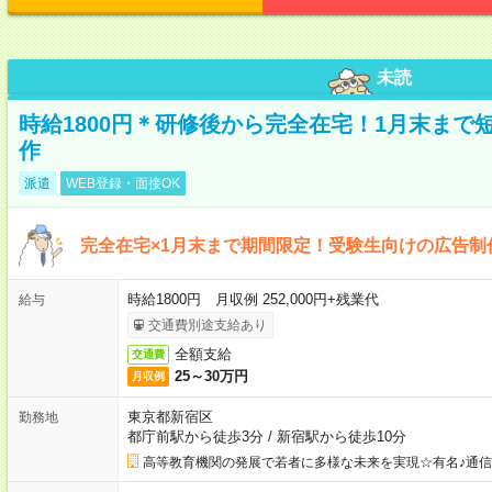
未読
時給1800円＊研修後から完全在宅！1月末まで
作
派遣
WEB登録・面接OK
完全在宅×1月末まで期間限定！受験生向けの広告制
時給1800円 月収例 252,000円+残業代
給与
交通費別途支給あり
全額支給
交通費
25～30万円
月収例
東京都新宿区
勤務地
都庁前駅から徒歩3分
/
新宿駅から徒歩10分
高等教育機関の発展で若者に多様な未来を実現☆有名♪通