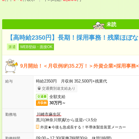
未読
【高時給2350円】長期！採用事務！残業ほぼな
派遣
WEB登録・面接OK
9月開始！＜月収例/約35.2万！＞外資企業×採用事務
時給2350円 月収例 352,500円+残業代
給与
交通費別途支給あり
全額支給
交通費
30万円～
月収例
川崎市麻生区
勤務地
黒川(神奈川県)駅から送迎バス5分
外資★今後も急成長する！半導体製造装置メーカー
09:00～17:30(実働7時間30分 休憩1時間)
勤務時間