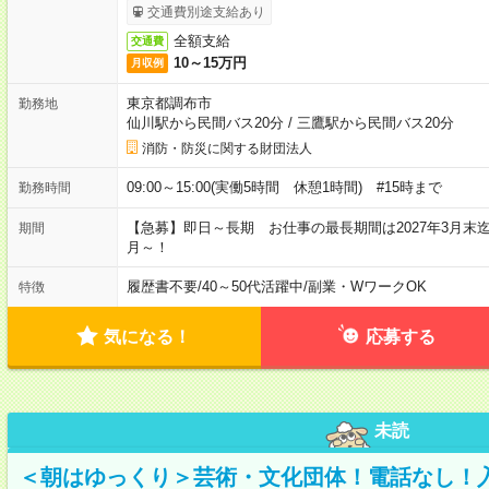
交通費別途支給あり
全額支給
交通費
10～15万円
月収例
東京都調布市
勤務地
仙川駅から民間バス20分
/
三鷹駅から民間バス20分
消防・防災に関する財団法人
09:00～15:00(実働5時間 休憩1時間) #15時まで
勤務時間
【急募】即日～長期 お仕事の最長期間は2027年3月末
期間
月～！
履歴書不要
/
40～50代活躍中
/
副業・WワークOK
特徴
気になる！
応募する
未読
＜朝はゆっくり＞芸術・文化団体！電話なし！