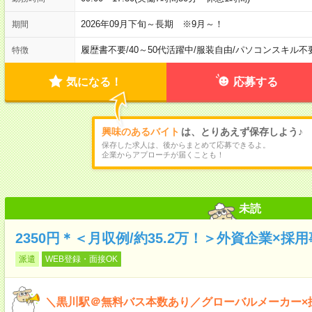
2026年09月下旬～長期 ※9月～！
期間
履歴書不要
/
40～50代活躍中
/
服装自由
/
パソコンスキル不
特徴
気になる！
応募する
興味のあるバイト
は、とりあえず保存しよう♪
保存した求人は、後からまとめて応募できるよ。
企業からアプローチが届くことも！
未読
2350円＊＜月収例/約35.2万！＞外資企業×採
派遣
WEB登録・面接OK
＼黒川駅＠無料バス本数あり／グローバルメーカー×採