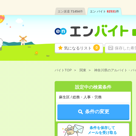
エン派遣
71454
件
エン バイト
82531
件
0
気になるリスト
保存した希
バイトTOP
関東
神奈川県のアルバイト・バ
設定中の検索条件
麻生区 / 総務・人事・労務
条件の変更
条件を保存して
メールを受け取る