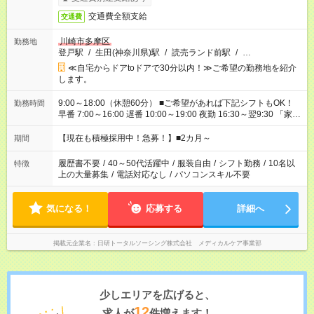
交通費全額支給
交通費
川崎市多摩区
勤務地
登戸駅
/
生田(神奈川県)駅
/
読売ランド前駅
/
…
≪自宅からドアtoドアで30分以内！≫ご希望の勤務地を紹介
します。
9:00～18:00（休憩60分） ■ご希望があれば下記シフトもOK！
勤務時間
早番 7:00～16:00 遅番 10:00～19:00 夜勤 16:30～翌9:30 「家族
と休みを合わせたい」 「余裕を持って夕飯の準備がしたい」
「できれば残業はしたくない」 など、ご希望を教えてください
【現在も積極採用中！急募！】■2カ月～
期間
ね。 ※Wワーク希望の方へ 今ご覧のお仕事で希望する勤務時間
と、もう1つのお仕事の勤務時間が 合計で週40時間を超える場
履歴書不要
/
40～50代活躍中
/
服装自由
/
シフト勤務
/
10名以
特徴
合は応募できません。
上の大量募集
/
電話対応なし
/
パソコンスキル不要
気になる！
応募する
詳細へ
掲載元企業名
日研トータルソーシング株式会社 メディカルケア事業部
少しエリアを広げると、
12
求人が
件増えます！