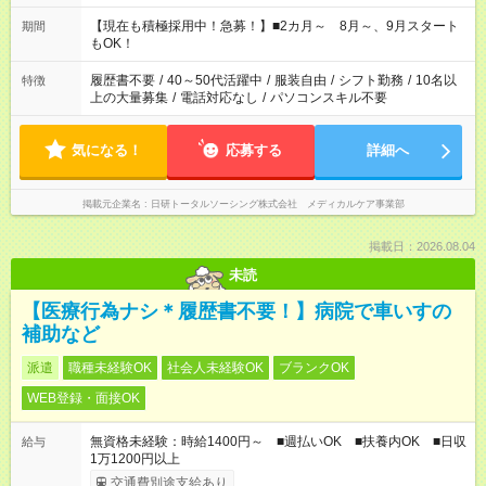
シフトもご相談ください。 ※Wワークの場合当社と合わせて法
定労働時間が週40時間を超えなければOKです。
【現在も積極採用中！急募！】■2カ月～ 8月～、9月スタート
期間
もOK！
履歴書不要
/
40～50代活躍中
/
服装自由
/
シフト勤務
/
10名以
特徴
上の大量募集
/
電話対応なし
/
パソコンスキル不要
気になる！
応募する
詳細へ
掲載元企業名
日研トータルソーシング株式会社 メディカルケア事業部
掲載日：2026.08.04
未読
【医療行為ナシ＊履歴書不要！】病院で車いすの
補助など
派遣
職種未経験OK
社会人未経験OK
ブランクOK
WEB登録・面接OK
無資格未経験：時給1400円～ ■週払いOK ■扶養内OK ■日収
給与
1万1200円以上
交通費別途支給あり