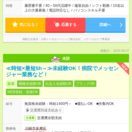
履歴書不要
/
40～50代活躍中
/
服装自由
/
シフト勤務
/
10名以
特徴
上の大量募集
/
電話対応なし
/
パソコンスキル不要
気になる！
応募する
詳細へ
掲載元企業名
日研トータルソーシング株式会社 メディカルケア事業部
掲載日：2026.08.07
未読
NEW
≪時短×最短5h～≫未経験OK！病院でメッセン
ジャー業務など！
派遣
職種未経験OK
社会人未経験OK
ブランクOK
WEB登録・面接OK
無資格未経験：時給1400円～ ■週払いOK ■扶養内OK
給与
交通費別途支給あり
交通費全額支給
交通費
川崎市多摩区
勤務地