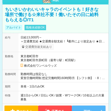
ちいさいかわいいキャラのイベントも！好きな
場所で働ける☆来社不要！働いたその日に給料
もらえる◎/T1
アルバイト
職種未経験OK
日給13,000円～
給与
＋交通費支給 ★交通費全額支給！ ┗案件により規定あり ★日払
いOK！（規定あり） ┗働いたその日に現金GET♪ お仕事後はコ
交通費別途支給あり
ンビニATMから 日払い分を引き落とせます！ 【試用期間】試
用期間なし
東京都町田市
勤務地
東京都町田市原町田（最寄り駅：町田駅）
株式会社ワンベルウッズ
勤務時間は指定なし
勤務時間
変形労働時間制 想定労働時間160時間/月 【シフト例】 ・8：00
～21：00
単発・1日のみOK
期間
週1日からOK / 日払いOK / 副業・WワークOK / 10名以上の大量
特徴
募集