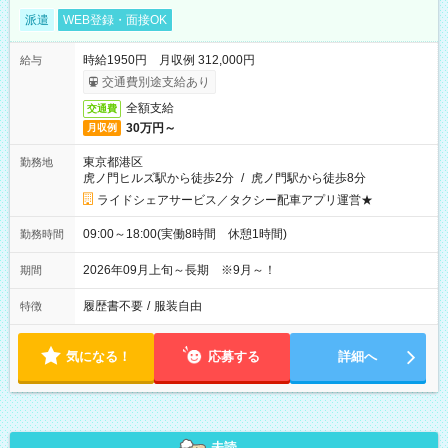
派遣
WEB登録・面接OK
時給1950円 月収例 312,000円
給与
交通費別途支給あり
全額支給
交通費
30万円～
月収例
東京都港区
勤務地
虎ノ門ヒルズ駅から徒歩2分
/
虎ノ門駅から徒歩8分
ライドシェアサービス／タクシー配車アプリ運営★
09:00～18:00(実働8時間 休憩1時間)
勤務時間
2026年09月上旬～長期 ※9月～！
期間
履歴書不要
/
服装自由
特徴
気になる！
応募する
詳細へ
未読