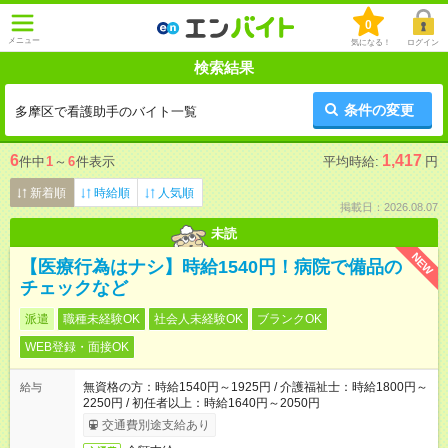
0
メニュー
気になる！
ログイン
検索結果
条件の変更
多摩区で看護助手のバイト一覧
6
1,417
件中
1
～
6
件表示
平均時給:
円
新着順
時給順
人気順
掲載日：2026.08.07
未読
NEW
【医療行為はナシ】時給1540円！病院で備品の
チェックなど
派遣
職種未経験OK
社会人未経験OK
ブランクOK
WEB登録・面接OK
無資格の方：時給1540円～1925円 / 介護福祉士：時給1800円～
給与
2250円 / 初任者以上：時給1640円～2050円
交通費別途支給あり