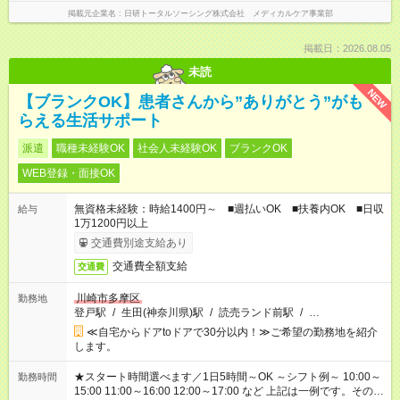
掲載元企業名
日研トータルソーシング株式会社 メディカルケア事業部
掲載日：2026.08.05
未読
NEW
【ブランクOK】患者さんから”ありがとう”がも
らえる生活サポート
派遣
職種未経験OK
社会人未経験OK
ブランクOK
WEB登録・面接OK
無資格未経験：時給1400円～ ■週払いOK ■扶養内OK ■日収
給与
1万1200円以上
交通費別途支給あり
交通費全額支給
交通費
川崎市多摩区
勤務地
登戸駅
/
生田(神奈川県)駅
/
読売ランド前駅
/
…
≪自宅からドアtoドアで30分以内！≫ご希望の勤務地を紹介
します。
★スタート時間選べます／1日5時間～OK ～シフト例～ 10:00～
勤務時間
15:00 11:00～16:00 12:00～17:00 など 上記は一例です。その他