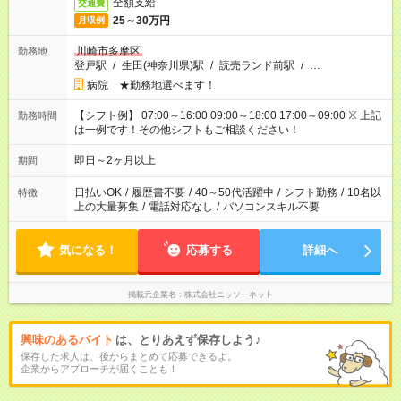
全額支給
交通費
25～30万円
月収例
川崎市多摩区
勤務地
登戸駅
/
生田(神奈川県)駅
/
読売ランド前駅
/
…
病院 ★勤務地選べます！
【シフト例】 07:00～16:00 09:00～18:00 17:00～09:00 ※ 上記
勤務時間
は一例です！その他シフトもご相談ください！
即日～2ヶ月以上
期間
日払いOK
/
履歴書不要
/
40～50代活躍中
/
シフト勤務
/
10名以
特徴
上の大量募集
/
電話対応なし
/
パソコンスキル不要
気になる！
応募する
詳細へ
掲載元企業名
株式会社ニッソーネット
興味のあるバイト
は、とりあえず保存しよう♪
保存した求人は、後からまとめて応募できるよ。
企業からアプローチが届くことも！