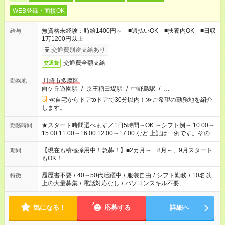
WEB登録・面接OK
無資格未経験：時給1400円～ ■週払いOK ■扶養内OK ■日収
給与
1万1200円以上
交通費別途支給あり
交通費全額支給
交通費
川崎市多摩区
勤務地
向ケ丘遊園駅
/
京王稲田堤駅
/
中野島駅
/
…
≪自宅からドアtoドアで30分以内！≫ご希望の勤務地を紹介
します。
★スタート時間選べます／1日5時間～OK ～シフト例～ 10:00～
勤務時間
15:00 11:00～16:00 12:00～17:00 など 上記は一例です。その他
シフトもご相談ください。 ※Wワークの場合当社と合わせて法
定労働時間が週40時間を超えなければOKです。
【現在も積極採用中！急募！】■2カ月～ 8月～、9月スタート
期間
もOK！
履歴書不要
/
40～50代活躍中
/
服装自由
/
シフト勤務
/
10名以
特徴
上の大量募集
/
電話対応なし
/
パソコンスキル不要
気になる！
応募する
詳細へ