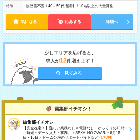
履歴書不要
/
40～50代活躍中
/
10名以上の大量募集
特徴
気になる！
応募する
詳細へ
少しエリアを広げると、
12
求人が
件増えます！
見てみる
編集部イチオシ
【完全在宅！】難しい業務なし＆電話なし！ゆっくりの11時
～時短＊データ入力・事務、＜SEKAI NO OWARI＊8月15
日・16日＞ドーム公演のサポートバイトなど
(8/7UP!)