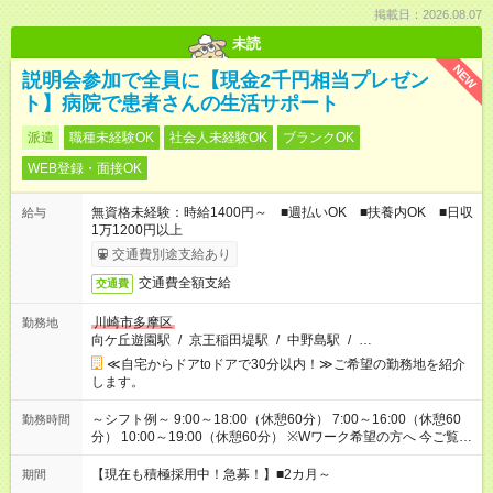
掲載日：2026.08.07
未読
NEW
説明会参加で全員に【現金2千円相当プレゼン
ト】病院で患者さんの生活サポート
派遣
職種未経験OK
社会人未経験OK
ブランクOK
WEB登録・面接OK
無資格未経験：時給1400円～ ■週払いOK ■扶養内OK ■日収
給与
1万1200円以上
交通費別途支給あり
交通費全額支給
交通費
川崎市多摩区
勤務地
向ケ丘遊園駅
/
京王稲田堤駅
/
中野島駅
/
…
≪自宅からドアtoドアで30分以内！≫ご希望の勤務地を紹介
します。
～シフト例～ 9:00～18:00（休憩60分） 7:00～16:00（休憩60
勤務時間
分） 10:00～19:00（休憩60分） ※Wワーク希望の方へ 今ご覧の
お仕事で希望する勤務時間と、もう1つのお仕事の勤務時間の合
計が 週40時間を超えなければOKです。
【現在も積極採用中！急募！】■2カ月～
期間