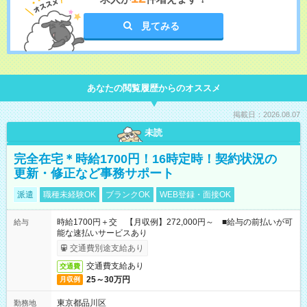
見てみる
あなたの閲覧履歴からのオススメ
掲載日：2026.08.07
未読
完全在宅＊時給1700円！16時定時！契約状況の
更新・修正など事務サポート
派遣
職種未経験OK
ブランクOK
WEB登録・面接OK
時給1700円＋交 【月収例】272,000円～ ■給与の前払いが可
給与
能な速払いサービスあり
交通費別途支給あり
交通費支給あり
交通費
25～30万円
月収例
東京都品川区
勤務地