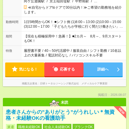
向ケ丘遊園駅
/
京王稲田堤駅
/
中野島駅
/
…
≪自宅からドアtoドアで30分以内！≫ご希望の勤務地を紹介
します。
1日5時間からOK！ ■シフト例 (1)8:00～13:00 (2)10:00～15:00
勤務時間
(3)12:00～17:00 「子どもたちが学校に行く間だけ働きたい」
「余裕を持って夕飯の準備がしたい」 「午前中は働いて、午後
はプライベートの時間にしたい」 など、ご希望を教えてくださ
【現在も積極採用中！急募！】■2カ月～ 8月～、9月スタート
期間
いね。 ※Wワーク希望の方へ 今ご覧のお仕事で希望する勤務時
もOK！
間と、もう1つのお仕事の勤務時間。 合計で週40時間を超える
場合は応募できません。
履歴書不要
/
40～50代活躍中
/
服装自由
/
シフト勤務
/
10名以
特徴
上の大量募集
/
電話対応なし
/
パソコンスキル不要
気になる！
応募する
詳細へ
掲載元企業名
日研トータルソーシング株式会社 メディカルケア事業部
掲載日：2026.08.07
未読
NEW
患者さんからの”ありがとう”がうれしい＊無資
格・未経験OKの看護助手
派遣
職種未経験OK
社会人未経験OK
ブランクOK