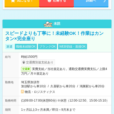
気になる！
応募する
詳細へ
未読
スピードよりも丁寧に！未経験OK！作業はカン
タン×完全座り
派遣
職種未経験OK
ブランクOK
WEB登録・面接OK
時給1500円
給与
交通費別途支給あり
実費支給／当社規定あり。通勤交通費実費支払／上限4
交通費
万円／月※規定あり
埼玉県加須市
勤務地
加須駅から車10分
/
久喜駅から車20分
/
鴻巣駅から車20分
物流・ロジスティクス
(1)09:00-17:00(休憩60分) ※休憩（12:00-12:50、15:00-15:10）
勤務時間
1ヶ月以上3ヶ月未満／即日～9月末まで
期間