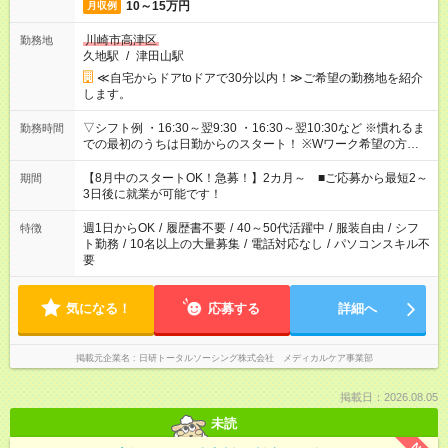
10～15万円
月収例
川崎市高津区
勤務地
久地駅
/
津田山駅
≪自宅からドアtoドアで30分以内！≫ご希望の勤務地を紹介
します。
▽シフト例 ・16:30～翌9:30 ・16:30～翌10:30など ※慣れるま
勤務時間
での最初のうちは日勤からのスタート！ ※Wワーク希望の方へ
今ご覧のお仕事で希望する勤務時間と、もう1つのお仕事の勤務
時間。 合計で週40時間を超える場合は応募できません。
【8月中のスタートOK！急募！】2カ月～ ■ご応募から最短2～
期間
3日後に就業が可能です！
週1日からOK
/
履歴書不要
/
40～50代活躍中
/
服装自由
/
シフ
特徴
ト勤務
/
10名以上の大量募集
/
電話対応なし
/
パソコンスキル不
要
気になる！
応募する
詳細へ
掲載元企業名
日研トータルソーシング株式会社 メディカルケア事業部
掲載日：2026.08.05
未読