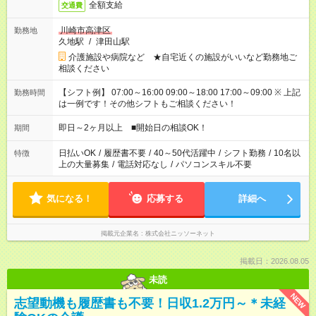
全額支給
交通費
川崎市高津区
勤務地
久地駅
/
津田山駅
介護施設や病院など ★自宅近くの施設がいいなど勤務地ご
相談ください
【シフト例】 07:00～16:00 09:00～18:00 17:00～09:00 ※ 上記
勤務時間
は一例です！その他シフトもご相談ください！
即日～2ヶ月以上 ■開始日の相談OK！
期間
日払いOK
/
履歴書不要
/
40～50代活躍中
/
シフト勤務
/
10名以
特徴
上の大量募集
/
電話対応なし
/
パソコンスキル不要
気になる！
応募する
詳細へ
掲載元企業名
株式会社ニッソーネット
掲載日：2026.08.05
未読
NEW
志望動機も履歴書も不要！日収1.2万円～＊未経