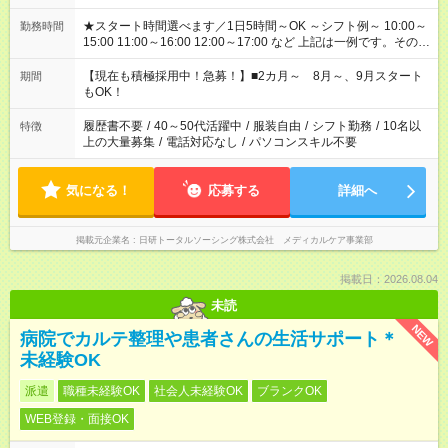
★スタート時間選べます／1日5時間～OK ～シフト例～ 10:00～
勤務時間
15:00 11:00～16:00 12:00～17:00 など 上記は一例です。その他
シフトもご相談ください。 ※Wワークの場合当社と合わせて法
定労働時間が週40時間を超えなければOKです。
【現在も積極採用中！急募！】■2カ月～ 8月～、9月スタート
期間
もOK！
履歴書不要
/
40～50代活躍中
/
服装自由
/
シフト勤務
/
10名以
特徴
上の大量募集
/
電話対応なし
/
パソコンスキル不要
気になる！
応募する
詳細へ
掲載元企業名
日研トータルソーシング株式会社 メディカルケア事業部
掲載日：2026.08.04
未読
NEW
病院でカルテ整理や患者さんの生活サポート＊
未経験OK
派遣
職種未経験OK
社会人未経験OK
ブランクOK
WEB登録・面接OK