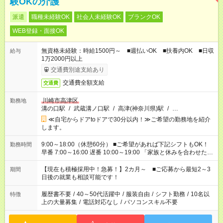
験OKの介護
派遣
職種未経験OK
社会人未経験OK
ブランクOK
WEB登録・面接OK
無資格未経験：時給1500円～ ■週払いOK ■扶養内OK ■日収
給与
1万2000円以上
交通費別途支給あり
交通費全額支給
交通費
川崎市高津区
勤務地
溝の口駅
/
武蔵溝ノ口駅
/
高津(神奈川県)駅
/
…
≪自宅からドアtoドアで30分以内！≫ご希望の勤務地を紹介
します。
9:00～18:00（休憩60分） ■ご希望があれば下記シフトもOK！
勤務時間
早番 7:00～16:00 遅番 10:00～19:00 「家族と休みを合わせた
い」 「余裕を持って夕飯の準備がしたい」 「できれば残業はし
たくない」 など、ご希望を教えてくださいね。 ※Wワーク希望
【現在も積極採用中！急募！】2カ月～ ■ご応募から最短2～3
期間
の方へ 今ご覧のお仕事で希望する勤務時間と、もう1つのお仕事
日後の就業も相談可能です！
の勤務時間。 合計で週40時間を超える場合は応募できません。
履歴書不要
/
40～50代活躍中
/
服装自由
/
シフト勤務
/
10名以
特徴
上の大量募集
/
電話対応なし
/
パソコンスキル不要