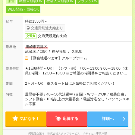
派遣
職種未経験OK
社会人未経験OK
ブランクOK
WEB登録・面接OK
時給1550円～
給与
交通費別途支給あり
交通費規定内支給
交通費
川崎市高津区
勤務地
武蔵溝ノ口駅
/
梶が谷駅
/
久地駅
【勤務地選べます】グループホーム
★1日6時間～OK！ 【シフト例】 7:00～13:00 9:00～18:00（休
勤務時間
憩1時間） 12:00～18:00 ※ご希望の時間帯をご相談ください。
※日勤、夜勤のみ、変則的な勤務等も相談OK！
2ヶ月～OK ※スタート日はお気軽にご相談ください！
期間
履歴書不要
/
40～50代活躍中
/
副業・WワークOK
/
服装自由
/
特徴
シフト勤務
/
10名以上の大量募集
/
電話対応なし
/
パソコンスキ
ル不要
気になる！
応募する
詳細へ
掲載元企業名
株式会社スタッフサービス メディカル事業本部