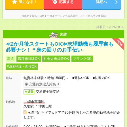
気になる！
応募する
詳細へ
掲載元企業名
日研トータルソーシング株式会社 メディカルケア事業部
掲載日：2026.08.05
未読
NEW
≪2か月後スタートもOK≫志望動機も履歴書も
必要ナシ！＊身の回りのお手伝い
派遣
職種未経験OK
社会人未経験OK
ブランクOK
WEB登録・面接OK
無資格未経験：時給1500円～ ■週払いOK ■扶養内OK
給与
交通費別途支給あり
交通費全額支給
交通費
川崎市高津区
勤務地
久地駅
/
津田山駅
≪自宅からドアtoドアで30分以内！≫ご希望の勤務地を紹介
します。
9:00～18:00（休憩60分） ■ご希望があれば下記シフトもOK！
勤務時間