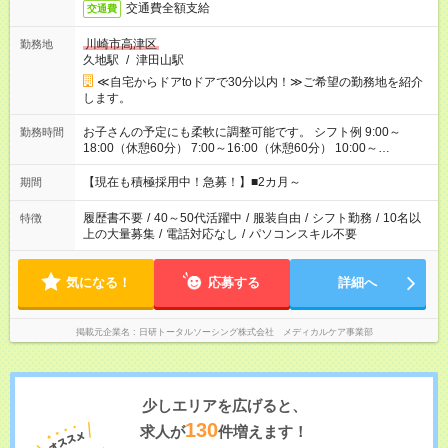
交通費全額支給
交通費
川崎市高津区
勤務地
久地駅
/
津田山駅
≪自宅からドアtoドアで30分以内！≫ご希望の勤務地を紹介
します。
お子さんの予定にも柔軟に調整可能です。 シフト例 9:00～
勤務時間
18:00（休憩60分） 7:00～16:00（休憩60分） 10:00～
19:00（休憩60分） ※Wワーク希望の方へ 今ご覧のお仕事で希
望する勤務時間と、もう1つのお仕事の勤務時間の合計が 週40
【現在も積極採用中！急募！】■2カ月～
期間
時間を超えなければOKです。
履歴書不要
/
40～50代活躍中
/
服装自由
/
シフト勤務
/
10名以
特徴
上の大量募集
/
電話対応なし
/
パソコンスキル不要
気になる！
応募する
詳細へ
掲載元企業名
日研トータルソーシング株式会社 メディカルケア事業部
少しエリアを広げると、
130
求人が
件増えます！