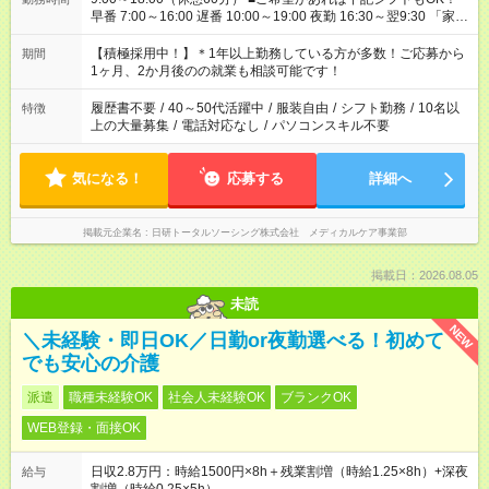
早番 7:00～16:00 遅番 10:00～19:00 夜勤 16:30～翌9:30 「家族
と休みを合わせたい」 「余裕を持って夕飯の準備がしたい」
「できれば残業はしたくない」 など、ご希望を教えてください
【積極採用中！】＊1年以上勤務している方が多数！ご応募から
期間
ね。 ※Wワーク希望の方へ 今ご覧のお仕事で希望する勤務時間
1ヶ月、2か月後のの就業も相談可能です！
と、もう1つのお仕事の勤務時間が 合計で週40時間を超える場
合は応募できません。
履歴書不要
/
40～50代活躍中
/
服装自由
/
シフト勤務
/
10名以
特徴
上の大量募集
/
電話対応なし
/
パソコンスキル不要
気になる！
応募する
詳細へ
掲載元企業名
日研トータルソーシング株式会社 メディカルケア事業部
掲載日：2026.08.05
未読
NEW
＼未経験・即日OK／日勤or夜勤選べる！初めて
でも安心の介護
派遣
職種未経験OK
社会人未経験OK
ブランクOK
WEB登録・面接OK
日収2.8万円：時給1500円×8h＋残業割増（時給1.25×8h）+深夜
給与