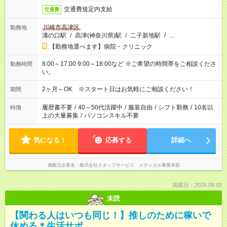
交通費規定内支給
交通費
川崎市高津区
勤務地
溝の口駅
/
高津(神奈川県)駅
/
二子新地駅
/
…
【勤務地選べます】病院・クリニック
8:00～17:00 9:00～18:00など ※ご希望の時間帯をご相談くださ
勤務時間
い。
2ヶ月～OK ※スタート日はお気軽にご相談ください！
期間
履歴書不要
/
40～50代活躍中
/
服装自由
/
シフト勤務
/
10名以
特徴
上の大量募集
/
パソコンスキル不要
気になる！
応募する
詳細へ
掲載元企業名
株式会社スタッフサービス メディカル事業本部
掲載日：2026.08.03
未読
【関わる人はいつも同じ！】推しのために稼いで
休める＊生活サポ