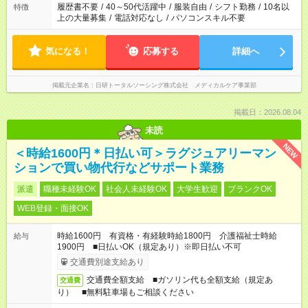
合は応募できません。
履歴書不要
/
40～50代活躍中
/
服装自由
/
シフト勤務
/
10名以
特徴
上の大量募集
/
電話対応なし
/
パソコンスキル不要
気になる！
応募する
詳細へ
掲載元企業名
日研トータルソーシング株式会社 メディカルケア事業部
掲載日：2026.08.04
未読
NEW
＜時給1600円＊日払い可＞ラグジュアリーマン
ションで買い物代行などサポート業務
派遣
職種未経験OK
社会人未経験OK
大学生歓迎
ブランクOK
WEB登録・面接OK
時給1600円 有資格・有経験時給1800円 介護福祉士時給
給与
1900円 ■日払いOK（規定あり）※即日払い不可
交通費別途支給あり
交通費全額支給 ■ガソリン代も全額支給（規定あ
交通費
り） ■無料駐車場もご相談ください