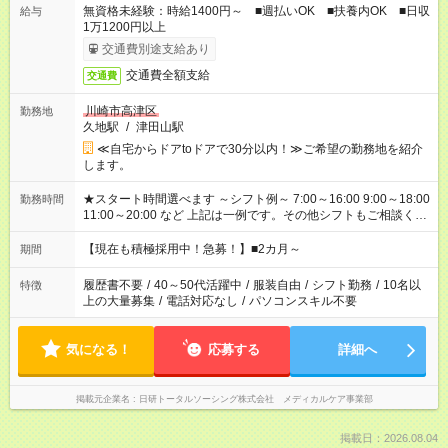
無資格未経験：時給1400円～ ■週払いOK ■扶養内OK ■日収
給与
1万1200円以上
交通費別途支給あり
交通費全額支給
交通費
川崎市高津区
勤務地
久地駅
/
津田山駅
≪自宅からドアtoドアで30分以内！≫ご希望の勤務地を紹介
します。
★スタート時間選べます ～シフト例～ 7:00～16:00 9:00～18:00
勤務時間
11:00～20:00 など 上記は一例です。その他シフトもご相談くだ
さい。 ※Wワークの場合当社と合わせて法定労働時間が週40時
間を超えなければOK
【現在も積極採用中！急募！】■2カ月～
期間
履歴書不要
/
40～50代活躍中
/
服装自由
/
シフト勤務
/
10名以
特徴
上の大量募集
/
電話対応なし
/
パソコンスキル不要
気になる！
応募する
詳細へ
掲載元企業名
日研トータルソーシング株式会社 メディカルケア事業部
掲載日：2026.08.04