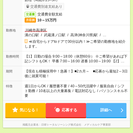
割増（時給0.25×5h）
交通費別途支給あり
交通費全額支給
交通費
10～15万円
月収例
川崎市高津区
勤務地
溝の口駅
/
武蔵溝ノ口駅
/
高津(神奈川県)駅
/
…
≪自宅からドアtoドアで30分以内！≫ご希望の勤務地を紹介
します。
【1】日勤の場合 9:00～18:00（休憩60分） ※ご希望があれば下
勤務時間
記シフトもOK！ 早番 7:00～16:00 遅番 10:00～19:00 【2】夜
勤の場合 16:30～翌9:30 16:30～翌10:30など ※Wワーク希望の
方へ 今ご覧のお仕事で希望する勤務時間と、もう1つのお仕事の
【現在も積極採用中！急募！】■2カ月～ ■応募から最短2～3日
期間
勤務時間。 合計で週40時間を超える場合は応募できません。
後に就業可能！
週1日からOK
/
履歴書不要
/
40～50代活躍中
/
服装自由
/
シフ
特徴
ト勤務
/
10名以上の大量募集
/
電話対応なし
/
パソコンスキル不
要
気になる！
応募する
詳細へ
掲載元企業名
日研トータルソーシング株式会社 メディカルケア事業部