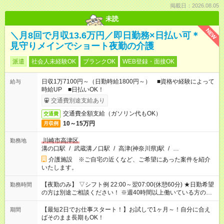
掲載日：2026.08.05
未読
NEW
＼月8回で月収13.6万円／即日勤務×日払い可＊
見守りメインでショート夜勤の介護
派遣
社会人未経験OK
ブランクOK
WEB登録・面接OK
日収1万7100円～（日勤時給1800円～） ■資格や経験によって
給与
時給UP ■日払いOK！
交通費別途支給あり
交通費全額支給（ガソリン代もOK）
交通費
10～15万円
月収例
川崎市高津区
勤務地
溝の口駅
/
武蔵溝ノ口駅
/
高津(神奈川県)駅
/
…
介護施設 ※ご自宅の近くなど、ご希望にあった案件を紹介
いたします。
【夜勤のみ】 ▽シフト例 22:00～翌07:00(休憩60分) ★日勤希望
勤務時間
の方は別途ご相談ください！ ※週40時間以上働いている方のW
ワークはNG
【最短2日でお仕事スタート！】お試しで1ヶ月～！自分に合え
期間
ばそのまま長期もOK！