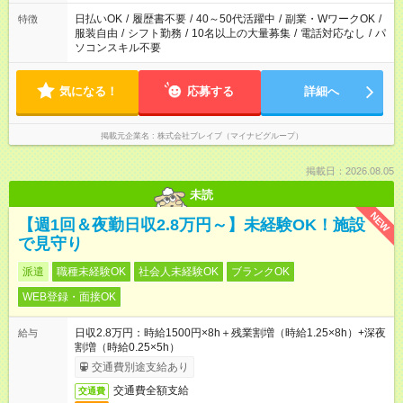
日払いOK
/
履歴書不要
/
40～50代活躍中
/
副業・WワークOK
/
特徴
服装自由
/
シフト勤務
/
10名以上の大量募集
/
電話対応なし
/
パ
ソコンスキル不要
気になる！
応募する
詳細へ
掲載元企業名
株式会社ブレイブ（マイナビグループ）
掲載日：2026.08.05
未読
NEW
【週1回＆夜勤日収2.8万円～】未経験OK！施設
で見守り
派遣
職種未経験OK
社会人未経験OK
ブランクOK
WEB登録・面接OK
日収2.8万円：時給1500円×8h＋残業割増（時給1.25×8h）+深夜
給与
割増（時給0.25×5h）
交通費別途支給あり
交通費全額支給
交通費