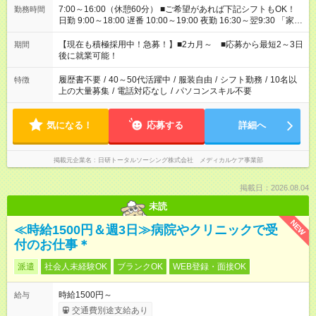
7:00～16:00（休憩60分） ■ご希望があれば下記シフトもOK！
勤務時間
日勤 9:00～18:00 遅番 10:00～19:00 夜勤 16:30～翌9:30 「家族
と休みを合わせたい」 「余裕を持って夕飯の準備がしたい」
「できれば残業はしたくない」 など、ご希望を教えてください
【現在も積極採用中！急募！】■2カ月～ ■応募から最短2～3日
期間
ね。 ※Wワーク希望の方へ 今ご覧のお仕事で希望する勤務時間
後に就業可能！
と、もう1つのお仕事の勤務時間。 合計で週40時間を超える場
合は応募できません。
履歴書不要
/
40～50代活躍中
/
服装自由
/
シフト勤務
/
10名以
特徴
上の大量募集
/
電話対応なし
/
パソコンスキル不要
気になる！
応募する
詳細へ
掲載元企業名
日研トータルソーシング株式会社 メディカルケア事業部
掲載日：2026.08.04
未読
NEW
≪時給1500円＆週3日≫病院やクリニックで受
付のお仕事＊
派遣
社会人未経験OK
ブランクOK
WEB登録・面接OK
時給1500円～
給与
交通費別途支給あり