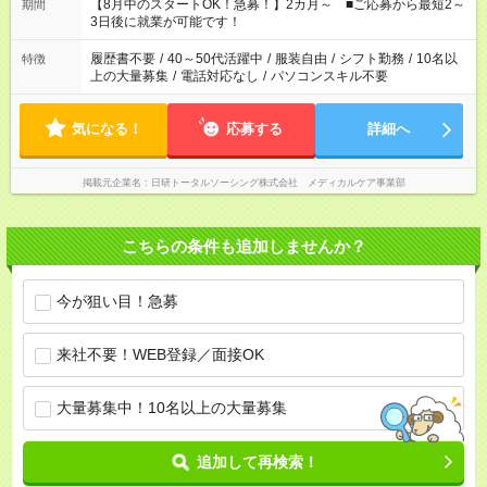
「できれば残業はしたくない」 など、ご希望を教えてください
【8月中のスタートOK！急募！】2カ月～ ■ご応募から最短2～
期間
ね。 ※Wワーク希望の方へ 今ご覧のお仕事で希望する勤務時間
3日後に就業が可能です！
と、もう1つのお仕事の勤務時間。 合計で週40時間を超える場
合は応募できません。
履歴書不要
/
40～50代活躍中
/
服装自由
/
シフト勤務
/
10名以
特徴
上の大量募集
/
電話対応なし
/
パソコンスキル不要
気になる！
応募する
詳細へ
掲載元企業名
日研トータルソーシング株式会社 メディカルケア事業部
こちらの条件も追加しませんか？
今が狙い目！急募
来社不要！WEB登録／面接OK
大量募集中！10名以上の大量募集
追加して再検索！