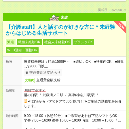
掲載日：2026.08.06
未読
NEW
【介護staff】人と話すのが好きな方に＊未経験
からはじめる生活サポート
派遣
職種未経験OK
社会人未経験OK
ブランクOK
WEB登録・面接OK
無資格未経験：時給1500円～ ■週払いOK ■扶養内OK ■日収
給与
1万2000円以上
交通費別途支給あり
交通費全額支給
交通費
川崎市高津区
勤務地
溝の口駅
/
武蔵溝ノ口駅
/
高津(神奈川県)駅
/
…
≪自宅からドアtoドアで30分以内！≫ご希望の勤務地を紹介
します。
9:00～18:00（休憩60分） ■ご希望があれば下記シフトもOK！
勤務時間
早番 7:00～16:00 遅番 10:00～19:00 時短 10:00～15:00 「家
族と休みを合わせたい」 「余裕を持って夕飯の準備がしたい」