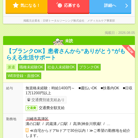
気になる！
応募する
詳細へ
掲載元企業名
日研トータルソーシング株式会社 メディカルケア事業部
掲載日：2026.08.05
未読
NEW
【ブランクOK】患者さんから”ありがとう”がも
らえる生活サポート
派遣
職種未経験OK
社会人未経験OK
ブランクOK
WEB登録・面接OK
無資格未経験：時給1400円～ ■週払いOK ■扶養内OK ■日収
給与
1万1200円以上
交通費別途支給あり
交通費全額支給
交通費
川崎市高津区
勤務地
溝の口駅
/
武蔵溝ノ口駅
/
高津(神奈川県)駅
/
…
≪自宅からドアtoドアで30分以内！≫ご希望の勤務地を紹介
します。