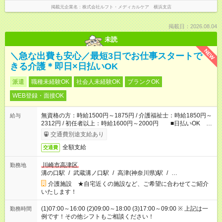
掲載元企業名
株式会社ルフト・メディカルケア 横浜支店
掲載日：2026.08.04
未読
NEW
＼急な出費も安心／最短3日でお仕事スタートで
きる介護＊即日×日払いOK
派遣
職種未経験OK
社会人未経験OK
ブランクOK
WEB登録・面接OK
無資格の方：時給1500円～1875円 / 介護福祉士：時給1850円～
給与
2312円 / 初任者以上：時給1600円～2000円 ■日払いOK ■
日収例：1万2000円（時給1500円×8h）
交通費別途支給あり
全額支給
交通費
川崎市高津区
勤務地
溝の口駅
/
武蔵溝ノ口駅
/
高津(神奈川県)駅
/
…
介護施設 ★自宅近くの施設など、ご希望に合わせてご紹介
いたします！
(1)07:00～16:00 (2)09:00～18:00 (3)17:00～09:00 ※ 上記は一
勤務時間
例です！その他シフトもご相談ください！