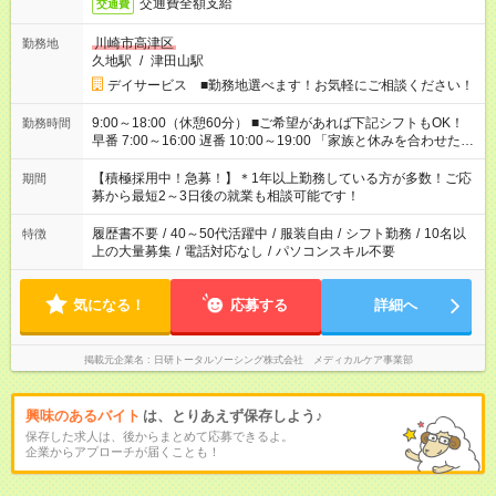
交通費全額支給
交通費
川崎市高津区
勤務地
久地駅
/
津田山駅
デイサービス ■勤務地選べます！お気軽にご相談ください！
9:00～18:00（休憩60分） ■ご希望があれば下記シフトもOK！
勤務時間
早番 7:00～16:00 遅番 10:00～19:00 「家族と休みを合わせた
い」 「余裕を持って夕飯の準備がしたい」 「できれば残業はし
たくない」 など、ご希望を教えてくださいね。 ※Wワーク希望
【積極採用中！急募！】＊1年以上勤務している方が多数！ご応
期間
の方へ 今ご覧のお仕事で希望する勤務時間と、もう1つのお仕事
募から最短2～3日後の就業も相談可能です！
の勤務時間。 合計で週40時間を超える場合は応募できません。
履歴書不要
/
40～50代活躍中
/
服装自由
/
シフト勤務
/
10名以
特徴
上の大量募集
/
電話対応なし
/
パソコンスキル不要
気になる！
応募する
詳細へ
掲載元企業名
日研トータルソーシング株式会社 メディカルケア事業部
興味のあるバイト
は、とりあえず保存しよう♪
保存した求人は、後からまとめて応募できるよ。
企業からアプローチが届くことも！