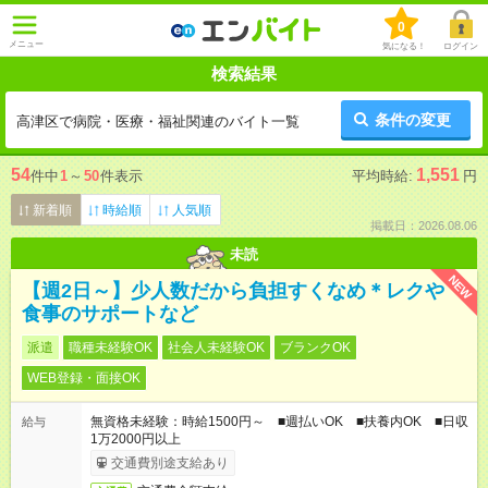
0
メニュー
気になる！
ログイン
検索結果
条件の変更
高津区で病院・医療・福祉関連のバイト一覧
54
1,551
件中
1
～
50
件表示
平均時給:
円
新着順
時給順
人気順
掲載日：2026.08.06
未読
NEW
【週2日～】少人数だから負担すくなめ＊レクや
食事のサポートなど
派遣
職種未経験OK
社会人未経験OK
ブランクOK
WEB登録・面接OK
無資格未経験：時給1500円～ ■週払いOK ■扶養内OK ■日収
給与
1万2000円以上
交通費別途支給あり