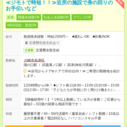
NEW
≪ジモトで時短！！≫近所の施設で身の回りの
お手伝いなど
派遣
職種未経験OK
社会人未経験OK
ブランクOK
WEB登録・面接OK
無資格未経験：時給1500円～ ■週払いOK ■扶養内OK
給与
交通費別途支給あり
交通費全額支給
交通費
川崎市高津区
勤務地
溝の口駅
/
武蔵溝ノ口駅
/
高津(神奈川県)駅
/
…
≪自宅からドアtoドアで30分以内！≫ご希望の勤務地を紹介
します。
1日5時間からOK！ ■シフト例 (1)8:00～13:00 (2)10:00～15:00
勤務時間
(3)12:00～17:00 「子どもたちが学校に行く間だけ働きたい」
「余裕を持って夕飯の準備がしたい」 「午前中は働いて、午後
はプライベートの時間にしたい」 など、ご希望を教えてくださ
【積極採用中！】＊1年以上勤務している方が多数！ご応募から
期間
いね。 ※Wワーク希望の方へ 今ご覧のお仕事で希望する勤務時
最短2～3日後の就業も相談可能です！
間と、もう1つのお仕事の勤務時間。 合計で週40時間を超える
場合は応募できません。
履歴書不要
/
40～50代活躍中
/
服装自由
/
シフト勤務
/
10名以
特徴
上の大量募集
/
電話対応なし
/
パソコンスキル不要