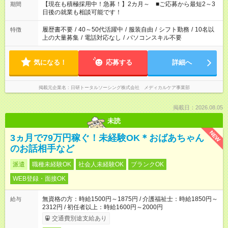
たくない」 など、ご希望を教えてくださいね。 ※Wワーク希望
【現在も積極採用中！急募！】2カ月～ ■ご応募から最短2～3
期間
の方へ 今ご覧のお仕事で希望する勤務時間と、もう1つのお仕事
日後の就業も相談可能です！
の勤務時間。 合計で週40時間を超える場合は応募できません。
履歴書不要
/
40～50代活躍中
/
服装自由
/
シフト勤務
/
10名以
特徴
上の大量募集
/
電話対応なし
/
パソコンスキル不要
気になる！
応募する
詳細へ
掲載元企業名
日研トータルソーシング株式会社 メディカルケア事業部
掲載日：2026.08.05
未読
NEW
3ヵ月で79万円稼ぐ！未経験OK＊おばあちゃん
のお話相手など
派遣
職種未経験OK
社会人未経験OK
ブランクOK
WEB登録・面接OK
無資格の方：時給1500円～1875円 / 介護福祉士：時給1850円～
給与
2312円 / 初任者以上：時給1600円～2000円
交通費別途支給あり