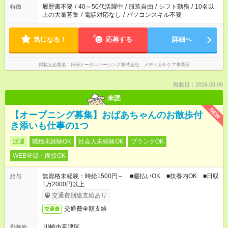
場合は応募できません。
履歴書不要
/
40～50代活躍中
/
服装自由
/
シフト勤務
/
10名以
特徴
上の大量募集
/
電話対応なし
/
パソコンスキル不要
気になる！
応募する
詳細へ
掲載元企業名
日研トータルソーシング株式会社 メディカルケア事業部
掲載日：2026.08.06
未読
NEW
【オープニング募集】おばあちゃんのお散歩付
き添いも仕事の1つ
派遣
職種未経験OK
社会人未経験OK
ブランクOK
WEB登録・面接OK
無資格未経験：時給1500円～ ■週払いOK ■扶養内OK ■日収
給与
1万2000円以上
交通費別途支給あり
交通費全額支給
交通費
川崎市高津区
勤務地