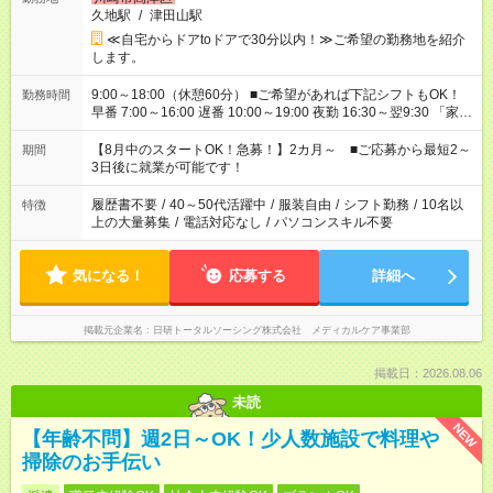
久地駅
/
津田山駅
≪自宅からドアtoドアで30分以内！≫ご希望の勤務地を紹介
します。
9:00～18:00（休憩60分） ■ご希望があれば下記シフトもOK！
勤務時間
早番 7:00～16:00 遅番 10:00～19:00 夜勤 16:30～翌9:30 「家族
と休みを合わせたい」 「余裕を持って夕飯の準備がしたい」
「できれば残業はしたくない」 など、ご希望を教えてください
【8月中のスタートOK！急募！】2カ月～ ■ご応募から最短2～
期間
ね。 ※Wワーク希望の方へ 今ご覧のお仕事で希望する勤務時間
3日後に就業が可能です！
と、もう1つのお仕事の勤務時間。 合計で週40時間を超える場
合は応募できません。
履歴書不要
/
40～50代活躍中
/
服装自由
/
シフト勤務
/
10名以
特徴
上の大量募集
/
電話対応なし
/
パソコンスキル不要
気になる！
応募する
詳細へ
掲載元企業名
日研トータルソーシング株式会社 メディカルケア事業部
掲載日：2026.08.06
未読
NEW
【年齢不問】週2日～OK！少人数施設で料理や
掃除のお手伝い