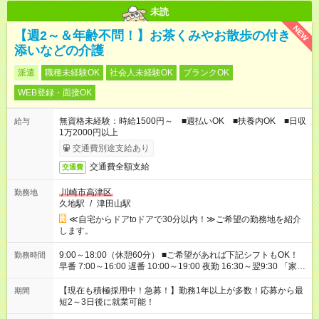
未読
NEW
【週2～＆年齢不問！】お茶くみやお散歩の付き
添いなどの介護
派遣
職種未経験OK
社会人未経験OK
ブランクOK
WEB登録・面接OK
無資格未経験：時給1500円～ ■週払いOK ■扶養内OK ■日収
給与
1万2000円以上
交通費別途支給あり
交通費全額支給
交通費
川崎市高津区
勤務地
久地駅
/
津田山駅
≪自宅からドアtoドアで30分以内！≫ご希望の勤務地を紹介
します。
9:00～18:00（休憩60分） ■ご希望があれば下記シフトもOK！
勤務時間
早番 7:00～16:00 遅番 10:00～19:00 夜勤 16:30～翌9:30 「家族
と休みを合わせたい」 「余裕を持って夕飯の準備がしたい」
「できれば残業はしたくない」 など、ご希望を教えてください
【現在も積極採用中！急募！】勤務1年以上が多数！応募から最
期間
ね。 ※Wワーク希望の方へ 今ご覧のお仕事で希望する勤務時間
短2～3日後に就業可能！
と、もう1つのお仕事の勤務時間。 合計で週40時間を超える場