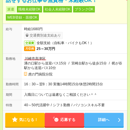
話をするお仕事＠無資格・未経験OK！
派遣
職種未経験OK
社会人未経験OK
ブランクOK
WEB登録・面接OK
時給1680円
給与
交通費別途支給あり
全額支給（自転車・バイクもOK！）
交通費
25～30万円
月収例
川崎市高津区
勤務地
溝の口駅から送迎バス15分
/
宮崎台駅から徒歩15分
/
梶が谷
駅から送迎バス10分
虎の門病院分院
16：30～翌8：30 実働14時間15分/休憩2時間15分
勤務時間
入職日については遠慮なくご相談ください＾＾
期間
40～50代活躍中
/
シフト勤務
/
パソコンスキル不要
特徴
気になる！
応募する
詳細へ