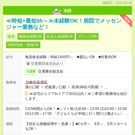
掲載日：2026.08.06
未読
NEW
≪時短×最短5h～≫未経験OK！病院でメッセン
ジャー業務など！
派遣
職種未経験OK
社会人未経験OK
ブランクOK
WEB登録・面接OK
無資格未経験：時給1400円～ ■週払いOK ■扶養内OK
給与
交通費別途支給あり
交通費全額支給
交通費
川崎市高津区
勤務地
溝の口駅
/
武蔵溝ノ口駅
/
高津(神奈川県)駅
/
…
≪自宅からドアtoドアで30分以内！≫ご希望の勤務地を紹介
します。
1日5時間からOK！ ■シフト例 (1)8:00～13:00 (2)10:00～15:00
勤務時間
(3)12:00～17:00 「子どもたちが学校に行く間だけ働きたい」
「余裕を持って夕飯の準備がしたい」 「午前中は働いて、午後
はプライベートの時間にしたい」 など、ご希望を教えてくださ
【現在も積極採用中！急募！】■2カ月～ 8月～、9月スタート
期間
いね。 ※Wワーク希望の方へ 今ご覧のお仕事で希望する勤務時
もOK！
間と、もう1つのお仕事の勤務時間。 合計で週40時間を超える