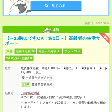
見てみる
掲載日：2026.08.04
未読
NEW
【～16時までもOK！週2日～】高齢者の生活サ
ポート
派遣
職種未経験OK
社会人未経験OK
ブランクOK
WEB登録・面接OK
無資格未経験：時給1500円～ ■週払いOK ■扶養内OK ■日収
給与
1万2000円以上
交通費別途支給あり
交通費全額支給
交通費
川崎市高津区
勤務地
溝の口駅
/
武蔵溝ノ口駅
/
高津(神奈川県)駅
/
…
≪自宅からドアtoドアで30分以内！≫ご希望の勤務地を紹介
します。