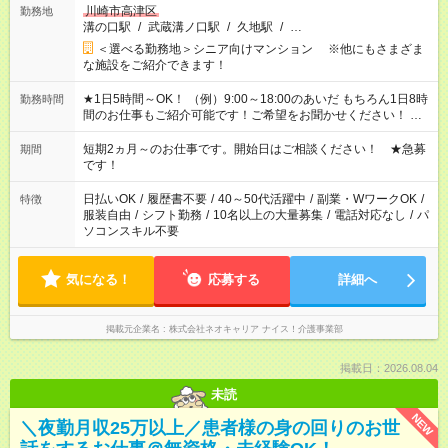
川崎市高津区
勤務地
溝の口駅
/
武蔵溝ノ口駅
/
久地駅
/
…
＜選べる勤務地＞シニア向けマンション ※他にもさまざま
な施設をご紹介できます！
★1日5時間～OK！ （例）9:00～18:00のあいだ もちろん1日8時
勤務時間
間のお仕事もご紹介可能です！ご希望をお聞かせください！ ★
家庭の都合でお休みが必要な場合も遠慮なくご相談ください。
※週最低15時間以上の勤務が必要です
短期2ヵ月～のお仕事です。開始日はご相談ください！ ★急募
期間
です！
日払いOK
/
履歴書不要
/
40～50代活躍中
/
副業・WワークOK
/
特徴
服装自由
/
シフト勤務
/
10名以上の大量募集
/
電話対応なし
/
パ
ソコンスキル不要
気になる！
応募する
詳細へ
掲載元企業名
株式会社ネオキャリア ナイス！介護事業部
掲載日：2026.08.04
未読
NEW
＼夜勤月収25万以上／患者様の身の回りのお世