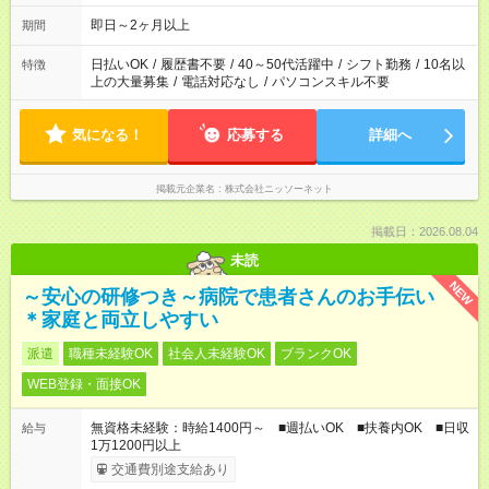
即日～2ヶ月以上
期間
日払いOK
/
履歴書不要
/
40～50代活躍中
/
シフト勤務
/
10名以
特徴
上の大量募集
/
電話対応なし
/
パソコンスキル不要
気になる！
応募する
詳細へ
掲載元企業名
株式会社ニッソーネット
掲載日：2026.08.04
未読
NEW
～安心の研修つき～病院で患者さんのお手伝い
＊家庭と両立しやすい
派遣
職種未経験OK
社会人未経験OK
ブランクOK
WEB登録・面接OK
無資格未経験：時給1400円～ ■週払いOK ■扶養内OK ■日収
給与
1万1200円以上
交通費別途支給あり