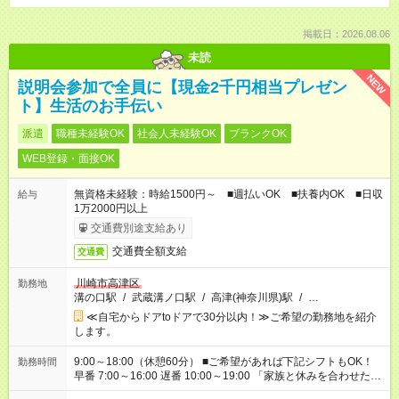
掲載日：2026.08.06
未読
NEW
説明会参加で全員に【現金2千円相当プレゼン
ト】生活のお手伝い
派遣
職種未経験OK
社会人未経験OK
ブランクOK
WEB登録・面接OK
無資格未経験：時給1500円～ ■週払いOK ■扶養内OK ■日収
給与
1万2000円以上
交通費別途支給あり
交通費全額支給
交通費
川崎市高津区
勤務地
溝の口駅
/
武蔵溝ノ口駅
/
高津(神奈川県)駅
/
…
≪自宅からドアtoドアで30分以内！≫ご希望の勤務地を紹介
します。
9:00～18:00（休憩60分） ■ご希望があれば下記シフトもOK！
勤務時間
早番 7:00～16:00 遅番 10:00～19:00 「家族と休みを合わせた
い」 「余裕を持って夕飯の準備がしたい」 「できれば残業はし