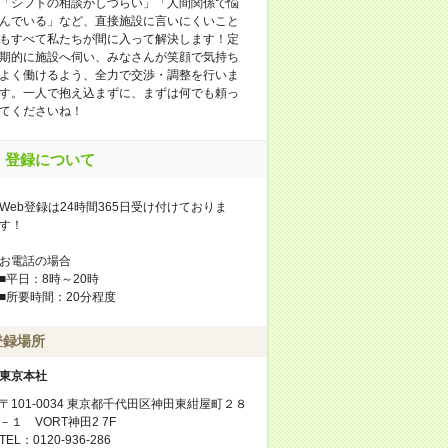
「シフトの相談がしづらい」「人間関係で悩
んでいる」など、直接施設に言いにくいこと
もすべて私たちが間に入って解決します！定
期的に施設へ伺い、みなさんが笑顔で気持ち
よく働けるよう、全力で交渉・調整を行いま
す。一人で抱え込まずに、まずは何でも頼っ
てくださいね！
登録について
Web登録は24時間365日受け付けておりま
す！
お電話の場合
■平日：8時～20時
■所要時間：20分程度
登録場所
東京本社
〒101-0034 東京都千代田区神田東紺屋町２８
－１ VORT神田2 7F
TEL：0120-936-286