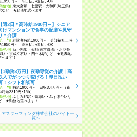
給1950円～ ※日払い/週払いOK
[勤務地]
東大宮駅・七里駅・大和田(埼玉県)
駅など ★勤務地選べます！
【週2日＊高時給1900円～】シニア
向けマンションで食事の配膳や見守
り＊介護
[給 与]
経験者時給1900円～ 介護福祉士時
給1950円～ ※日払い/週払いOK
[勤務地]
新小岩駅・金町(東京都)駅・お花茶
屋駅・京成立石駅・四ツ木駅など ★勤務地
選べます！
【1勤務3万円】夜勤専従の介護｜高
収入でがっつり稼げる！即日払い
可！シフト相談可
[給 与]
時給1900円～ 日収3.4万円～（夜
勤時給2310円×15h）
[勤務地]
ふじみ野駅・鶴瀬駅・みずほ台駅な
ど ★勤務地選べます！
ケアスタッフィング株式会社のバイト一
覧へ