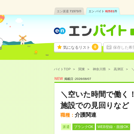
エン派遣
71573
件
エン バイト
82531
件
0
気になるリスト
保存した希
バイトTOP
関東
神奈川県
高津区
＼
NEW
掲載日 :
2026
/
08
/
07
＼空いた時間で働く！
施設での見回りなど
介護関連
職種：
派遣
ブランクOK
WEB登録・面接OK