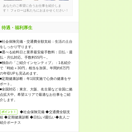
あなたのご希望に合うお仕事を紹介しま
す！ フォローは私たちにおまかせください！
待遇・福利厚生
■社会保険完備・交通費全額支給：生活の土台
をしっかり守ります。
■選べる給料日と業界最安級手数料：日払・週
払・月払対応。手数料55円～。
■独自の「ご紹介インセンティブ」：1名紹介
で「時給＋30円」相当を加算。年間約6万円
の年収UPも見込めます。
■定期健康診断：年1回実施で心身の健康をサ
ポート。
■全国対応：東京、大阪、名古屋など全国に拠
点拡大中。希望エリアで最適なお仕事をご紹
介します。
◆社会保険完備 ◆交通費全額支
ポイント！
給 ◆定期健康診断 ◆日払い/週払い◆友人ご
紹介ボーナス