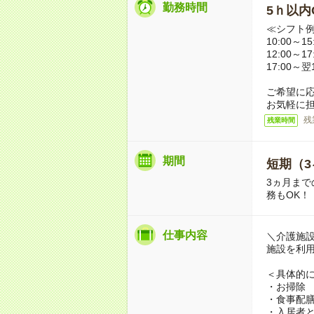
勤務時間
5ｈ以内O
≪シフト
10:00～
12:00～
17:00～
ご希望に
お気軽に
残
残業時間
期間
短期（3
3ヵ月まで
務もOK！
仕事内容
＼介護施
施設を利
＜具体的
・お掃除
・食事配
・入居者