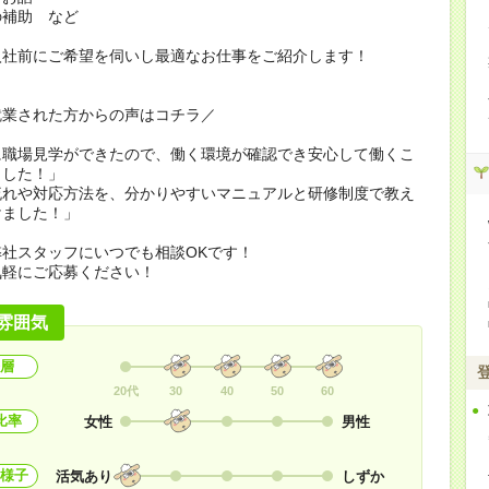
の補助 など
入社前にご希望を伺いし最適なお仕事をご紹介します！
就業された方からの声はコチラ／
に職場見学ができたので、働く環境が確認でき安心して働くこ
ました！」
流れや対応方法を、分かりやすいマニュアルと研修制度で教え
けました！」
社スタッフにいつでも相談OKです！
気軽にご応募ください！
雰囲気
層
20代
30
40
50
60
比率
女性
男性
様子
活気あり
しずか