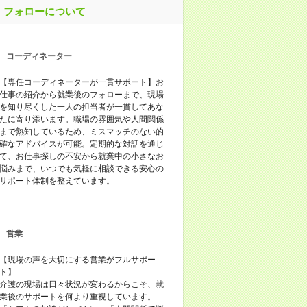
フォローについて
コーディネーター
【専任コーディネーターが一貫サポート】お
仕事の紹介から就業後のフォローまで、現場
を知り尽くした一人の担当者が一貫してあな
たに寄り添います。職場の雰囲気や人間関係
まで熟知しているため、ミスマッチのない的
確なアドバイスが可能。定期的な対話を通じ
て、お仕事探しの不安から就業中の小さなお
悩みまで、いつでも気軽に相談できる安心の
サポート体制を整えています。
営業
【現場の声を大切にする営業がフルサポー
ト】
介護の現場は日々状況が変わるからこそ、就
業後のサポートを何より重視しています。