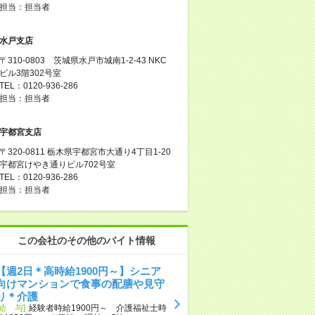
担当：担当者
水戸支店
〒310-0803 茨城県水戸市城南1-2-43 NKC
ビル3階302号室
TEL：0120-936-286
担当：担当者
宇都宮支店
〒320-0811 栃木県宇都宮市大通り4丁目1-20
宇都宮けやき通りビル702号室
TEL：0120-936-286
担当：担当者
この会社のその他のバイト情報
【週2日＊高時給1900円～】シニア
向けマンションで食事の配膳や見守
り＊介護
[給 与]
経験者時給1900円～ 介護福祉士時