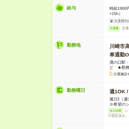
給与
時給190
×15h）
交通費別
交通
交通費
勤務地
川崎市
車通勤O
溝の口駅・
ど ★勤
介護施設
勤務曜日
週1OK 
週2日（週
※希望の
シ
休日休暇
※固定休み、