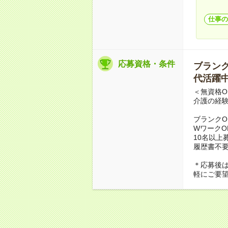
仕事の
応募資格・条件
ブランクO
代活躍中
＜無資格O
介護の経
ブランクO
WワークO
10名以上
履歴書不
＊応募後
軽にご要