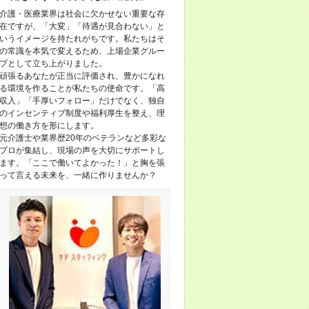
介護・医療業界は社会に欠かせない重要な存
在ですが、「大変」「待遇が見合わない」と
いうイメージを持たれがちです。私たちはそ
の常識を本気で変えるため、上場企業グルー
プとして立ち上がりました。
頑張るあなたが正当に評価され、豊かになれ
る環境を作ることが私たちの使命です。「高
収入」「手厚いフォロー」だけでなく、独自
のインセンティブ制度や福利厚生を整え、理
想の働き方を形にします。
元介護士や業界歴20年のベテランなど多彩な
プロが集結し、現場の声を大切にサポートし
ます。「ここで働いてよかった！」と胸を張
って言える未来を、一緒に作りませんか？