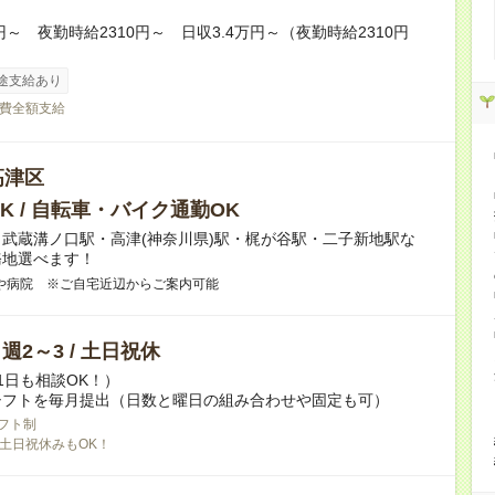
0円～ 夜勤時給2310円～ 日収3.4万円～（夜勤時給2310円
途支給あり
費全額支給
高津区
K / 自転車・バイク通勤OK
武蔵溝ノ口駅・高津(神奈川県)駅・梶が谷駅・二子新地駅な
務地選べます！
や病院 ※ご自宅近辺からご案内可能
/ 週2～3 / 土日祝休
1日も相談OK！）
シフトを毎月提出（日数と曜日の組み合わせや固定も可）
フト制
土日祝休みもOK！