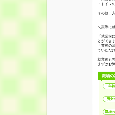
・トイレ
その他、
＼実際に
「就業前
とができ
「業務の
ていただ
就業後も弊
まずはお
職場の
年齢
男女
職場の