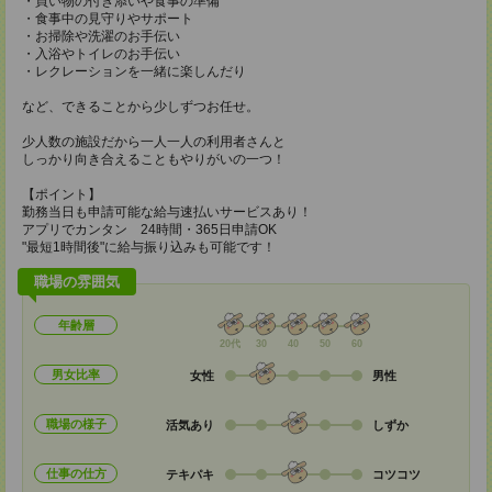
・買い物の付き添いや食事の準備
・食事中の見守りやサポート
・お掃除や洗濯のお手伝い
・入浴やトイレのお手伝い
・レクレーションを一緒に楽しんだり
など、できることから少しずつお任せ。
少人数の施設だから一人一人の利用者さんと
しっかり向き合えることもやりがいの一つ！
【ポイント】
勤務当日も申請可能な給与速払いサービスあり！
アプリでカンタン 24時間・365日申請OK
"最短1時間後"に給与振り込みも可能です！
職場の雰囲気
年齢層
20代
30
40
50
60
男女比率
女性
男性
職場の様子
活気あり
しずか
仕事の仕方
テキパキ
コツコツ