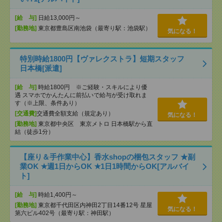
[給 与]
日給13,000円～
[勤務地]
東京都豊島区南池袋（最寄り駅：池袋駅）
気になる！
特別時給1800円【ヴァレクストラ】短期スタッフ
日本橋[派遣]
[給 与]
時給1800円 ※ご経験・スキルにより優
遇 スマホでかんたんに前払いで給与が受け取れま
す（※上限、条件あり）
[交通費]
交通費全額支給（規定あり）
気になる！
[勤務地]
東京都中央区 東京メトロ 日本橋駅から直
結（徒歩1分）
【座り＆手作業中心】香水shopの梱包スタッフ ★副
業OK ★週1日からOK ★1日1時間からOK[アルバイ
ト]
[給 与]
時給1,400円～
[勤務地]
東京都千代田区内神田2丁目14番12号 星屋
気になる！
第六ビル402号（最寄り駅：神田駅）