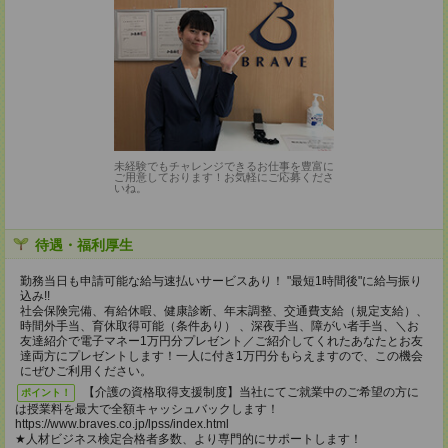
未経験でもチャレンジできるお仕事を豊富に
ご用意しております！お気軽にご応募くださ
いね。
待遇・福利厚生
勤務当日も申請可能な給与速払いサービスあり！ "最短1時間後"に給与振り
込み!!
社会保険完備、有給休暇、健康診断、年末調整、交通費支給（規定支給）、
時間外手当、育休取得可能（条件あり） 、深夜手当、障がい者手当、＼お
友達紹介で電子マネー1万円分プレゼント／ご紹介してくれたあなたとお友
達両方にプレゼントします！一人に付き1万円分もらえますので、この機会
にぜひご利用ください。
【介護の資格取得支援制度】当社にてご就業中のご希望の方に
ポイント！
は授業料を最大で全額キャッシュバックします！
https://www.braves.co.jp/lpss/index.html
★人材ビジネス検定合格者多数、より専門的にサポートします！