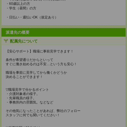
・60歳以上の方
・学生（昼間）の方
・日払い・週払いOK（規定あり）
派遣先の概要
配属先について
【安心サポート】職場に事前見学できます！
条件が希望通りだからといって
すぐに働き始めるのは不安…という方も安心！
職場を事前に見学してから働くかどうか
決めることができます！
▽職場見学で分かるポイント
・介護対象者の様子。
・先輩職員の様子。
・事務所内の雰囲気。などなど
その他気になったことがあれば、弊社のフォロー
スタッフに何でも聞いてください！