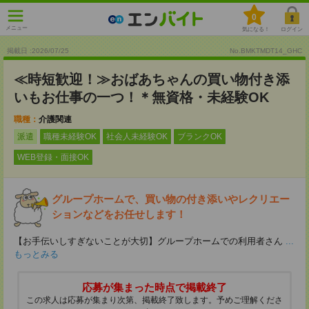
0
メニュー
気になる！
ログイン
掲載日 :2026
/
07
/
25
No.BMKTMDT14_GHC
≪時短歓迎！≫おばあちゃんの買い物付き添
いもお仕事の一つ！＊無資格・未経験OK
職種：
介護関連
派遣
職種未経験OK
社会人未経験OK
ブランクOK
WEB登録・面接OK
グループホームで、買い物の付き添いやレクリエー
ションなどをお任せします！
【お手伝いしすぎないことが大切】グループホームでの利用者さん
...
もっとみる
応募が集まった時点で掲載終了
この求人は応募が集まり次第、掲載終了致します。予めご理解くださ