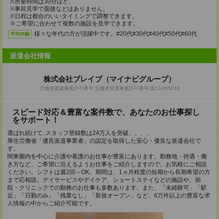
※所要時間は30分ほど。
※事前見学で面接などはありません。
※日程は都合のいいタイミングで調整できます。
※ご希望に合わせて複数の施設を見学できます。
様々な年代の方が活躍中です。#20代#30代#40代#50代#60代
平均年齢
派遣会社情報
株式会社ブレイブ（マイナビグループ）
労働者派遣事業許可番号:労働者派遣事業許可番号:派13-305018
スピード対応＆豊富な案件数で、あなたのお仕事探し
をサポート！
選ばれ続けて..スタッフ登録数は24万人を突破、、、、
厚生労働省「優良派遣事業者」の認定を取得した安心・優良な派遣会社で
す。
関東圏内を中心に介護や看護のお仕事が豊富にあります。勤務地・待遇・働
き方など、ご希望に沿えるようお仕事をご紹介しますので、お気軽にご相談
ください。シフトは週2回～OK。期間は、1ヵ月程度の短期から長期希望の方
まで応相談。デイサービスやデイケア、ショートステイなどの施設や、病
院・クリニックでの勤務のお仕事も多数あります。また、「未経験可」「駅
近」「日勤のみ」「残業なし」「新規オープン」など、6万件以上の豊富な求
人情報の中からご紹介可能です。