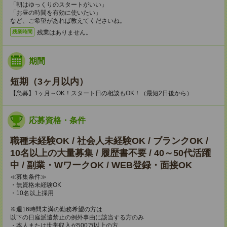
「朝はゆっくりのスタートがいい」
「お昼の時間を有効に使いたい」
など、ご希望があれば教えてくださいね。
残業はありません。
残業時間
期間
短期（3ヶ月以内）
【急募】1ヶ月～OK！スタート日の相談もOK！（最短2日後から）
応募資格・条件
職種未経験OK / 社会人未経験OK / ブランクOK /
10名以上の大量募集 / 履歴書不要 / 40～50代活躍
中 / 副業・WワークOK / WEB登録・面接OK
≪募集条件≫
・無資格未経験OK
・10名以上採用
※週16時間未満の勤務希望の方は
以下の日雇派遣禁止の例外事由に該当する方のみ
・本人または世帯収入が500万以上の方