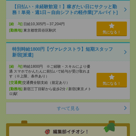
【日払い・未経験歓迎！】稼ぎたい日にサクッと勤
務！単発・週1日～自由シフトの軽作業[アルバイト]
[給 与]
日給10,305円～37,204円
[勤務地]
東京都世田谷区駒沢
気になる！
特別時給1800円【ヴァレクストラ】短期スタッフ
新宿[派遣]
[給 与]
時給1800円 ※ご経験・スキルにより優
遇 スマホでかんたんに前払いで給与が受け取れま
す（※上限、条件あり）
[交通費]
交通費全額支給（規定あり）
気になる！
[勤務地]
新宿三丁目駅から徒歩2分
/
新宿(東京メト
ロ)駅
すべて見る