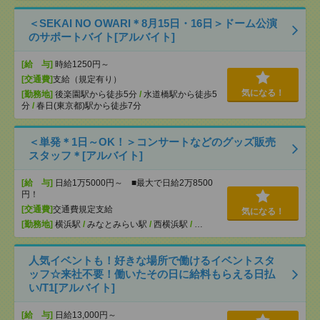
＜SEKAI NO OWARI＊8月15日・16日＞ドーム公演
のサポートバイト[アルバイト]
[給 与]
時給1250円～
[交通費]
支給（規定有り）
気になる！
[勤務地]
後楽園駅から徒歩5分
/
水道橋駅から徒歩5
分
/
春日(東京都)駅から徒歩7分
＜単発＊1日～OK！＞コンサートなどのグッズ販売
スタッフ＊[アルバイト]
[給 与]
日給1万5000円～ ■最大で日給2万8500
円！
[交通費]
交通費規定支給
気になる！
[勤務地]
横浜駅
/
みなとみらい駅
/
西横浜駅
/
…
人気イベントも！好きな場所で働けるイベントスタ
ッフ☆来社不要！働いたその日に給料もらえる日払
い/T1[アルバイト]
[給 与]
日給13,000円～