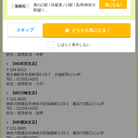
以上
溝の口駅 / 武蔵溝ノ口駅 / 高津(神奈川
気になる!
【MD城南支店】
勤務地
県)駅 / …
〒163-0630
東京都新宿区西新宿1-25-1 新宿センタービル30F
TEL：0120514202
担当：採用担当：三浦
スキップ
どちらも気になる！
【MD立川支店】
〒190-0023
しばらく表示しない
東京都立川市柴崎町3-10-5 大雅ビル4F
TEL：0120514202
担当：採用担当：中村
【MD町田支店】
〒194-0013
東京都町田市原町田6-15-7 大雄町田ビル4F
TEL：0120514202
担当：採用担当：小川
【MD川崎支店】
〒221-0835
神奈川県横浜市神奈川区鶴屋町2-25-1 横浜YS西口ビル3F
TEL：0120514202
担当：採用担当：岩間
【MD横浜支店】
〒221-0835
神奈川県横浜市神奈川区鶴屋町2-25-1 横浜YS西口ビル3F
TEL：0120514202