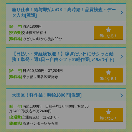
座り仕事！給与即払いOK！高時給！品質検査・デー
タ入力[派遣]
[給 与]
時給1800円
[交通費]
交通費支給有り
気になる！
[勤務地]
みどりの駅から徒歩20分
【日払い・未経験歓迎！】稼ぎたい日にサクッと勤
務！単発・週1日～自由シフトの軽作業[アルバイト]
[給 与]
日給10,305円～37,204円
[勤務地]
東京都世田谷区豪徳寺
気になる！
大田区！軽作業！時給1800円[派遣]
[給 与]
時給1800円 日額平均1万4400円/月額30
万2400円/残込39万2400円
[交通費]
交通費支給（規定あり）
気になる！
[勤務地]
流通センター駅から車