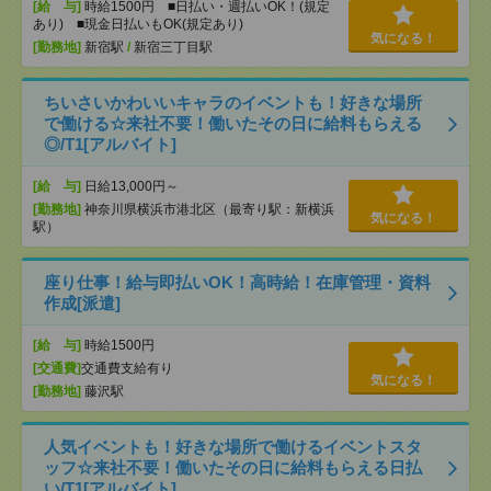
[給 与]
時給1500円 ■日払い・週払いOK！(規定
あり) ■現金日払いもOK(規定あり)
気になる！
[勤務地]
新宿駅
/
新宿三丁目駅
ちいさいかわいいキャラのイベントも！好きな場所
で働ける☆来社不要！働いたその日に給料もらえる
◎/T1[アルバイト]
[給 与]
日給13,000円～
[勤務地]
神奈川県横浜市港北区（最寄り駅：新横浜
気になる！
駅）
座り仕事！給与即払いOK！高時給！在庫管理・資料
作成[派遣]
[給 与]
時給1500円
[交通費]
交通費支給有り
気になる！
[勤務地]
藤沢駅
人気イベントも！好きな場所で働けるイベントスタ
ッフ☆来社不要！働いたその日に給料もらえる日払
い/T1[アルバイト]