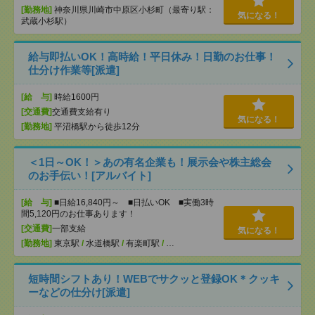
[勤務地]
神奈川県川崎市中原区小杉町（最寄り駅：
気になる！
武蔵小杉駅）
給与即払いOK！高時給！平日休み！日勤のお仕事！
仕分け作業等[派遣]
[給 与]
時給1600円
[交通費]
交通費支給有り
気になる！
[勤務地]
平沼橋駅から徒歩12分
＜1日～OK！＞あの有名企業も！展示会や株主総会
のお手伝い！[アルバイト]
[給 与]
■日給16,840円～ ■日払いOK ■実働3時
間5,120円のお仕事あります！
[交通費]
一部支給
気になる！
[勤務地]
東京駅
/
水道橋駅
/
有楽町駅
/
…
短時間シフトあり！WEBでサクッと登録OK＊クッキ
ーなどの仕分け[派遣]