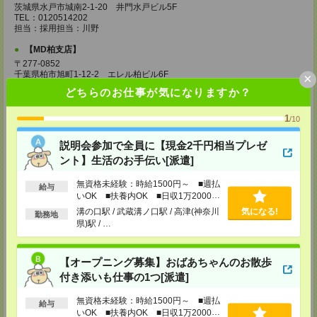
茨城県水戸市城南2-1-20 井門水戸ビル5F
TEL：0120514202
担当：採用担当：川野
【MD柏支店】
〒277-0852
千葉県柏市旭町1-12-2 エレル柏ビル6F
×
TEL：0120514202
どちらのお仕事が気になりますか？
担当：採用担当：渡辺
【MD千葉支店】
1
/10
〒260-0015
千葉県千葉市中央区富士見1-15-9 朝日生命千葉ビル4F
説明会参加で全員に【現金2千円相当プレゼ
ント】生活のお手伝い[派遣]
TEL：0120514202
担当：採用担当：椿森
無資格未経験：時給1500円～ ■週払
給与
【MD東京支店】
いOK ■扶養内OK ■日収1万2000円
以上
〒163-0630
溝の口駅 / 武蔵溝ノ口駅 / 高津(神奈川
気になる!
勤務地
東京都新宿区西新宿1-25-1 新宿センタービル30F
県)駅 / …
TEL：0120514202
担当：採用担当：三輪
【オープニング募集】おばあちゃんのお散歩
【MD新宿支店】
付き添いも仕事の1つ[派遣]
〒163-0630
東京都新宿区西新宿1-25-1 新宿センタービル30F
TEL：0120514202
無資格未経験：時給1500円～ ■週払
給与
担当：採用担当：西川
いOK ■扶養内OK ■日収1万2000円