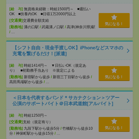
[給 与]
無資格未経験：時給1500円～ ■週払い
OK ■扶養内OK ■日収1万2000円以上
[交通費]
交通費全額支給
気になる！
[勤務地]
溝の口駅
/
武蔵溝ノ口駅
/
高津(神奈川県)駅
/
…
【シフト自由・現金手渡しOK】iPhoneなどスマホの
充電を繋げるだけ！[派遣]
[給 与]
時給1414円～ ▼日払いOK（規定あ
り） ■初勤務手当あり ※規定による
[勤務地]
新宿駅から徒歩
/
新宿三丁目駅から徒歩
/
気になる！
高田馬場駅から徒歩
/
…
＜日本を代表するバンド＊サカナクション＞ツアー
公演のサポートバイト＠日本武道館[アルバイト]
[給 与]
時給1250円～
[交通費]
支給（規定有り）
気になる！
[勤務地]
九段下駅から徒歩5分
/
竹橋駅から徒歩10
分
/
神保町駅から徒歩15分
/
…