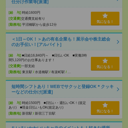
仕分け作業等[派遣]
[給 与]
時給1600円
[交通費]
交通費支給有り
気になる！
[勤務地]
平沼橋駅から徒歩12分
＜1日～OK！＞あの有名企業も！展示会や株主総会
のお手伝い！[アルバイト]
[給 与]
■日給16,840円～ ■日払いOK ■実働3時
間5,120円のお仕事あります！
[交通費]
一部支給
気になる！
[勤務地]
東京駅
/
水道橋駅
/
有楽町駅
/
…
短時間シフトあり！WEBでサクッと登録OK＊クッキ
ーなどの仕分け[派遣]
[給 与]
時給1500円 ■日払い・週払いOK！(規定
あり) ■現金日払いもOK(規定あり)
気になる！
[勤務地]
新宿駅
/
新宿三丁目駅
ちいさいかわいいキャラのイベントも！好きな場所