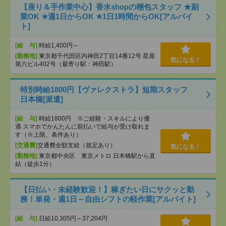
【座り＆手作業中心】香水shopの梱包スタッフ ★副
業OK ★週1日からOK ★1日1時間からOK[アルバイ
ト]
[給 与]
時給1,400円～
[勤務地]
東京都千代田区内神田2丁目14番12号 星屋
気になる！
第六ビル402号（最寄り駅：神田駅）
特別時給1800円【ヴァレクストラ】短期スタッフ
日本橋[派遣]
[給 与]
時給1800円 ※ご経験・スキルにより優
遇 スマホでかんたんに前払いで給与が受け取れま
す（※上限、条件あり）
[交通費]
交通費全額支給（規定あり）
気になる！
[勤務地]
東京都中央区 東京メトロ 日本橋駅から直
結（徒歩1分）
【日払い・未経験歓迎！】稼ぎたい日にサクッと勤
務！単発・週1日～自由シフトの軽作業[アルバイト]
[給 与]
日給10,305円～37,204円