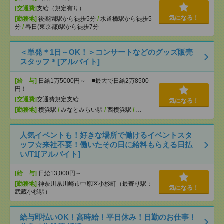
[交通費]
支給（規定有り）
気になる！
[勤務地]
後楽園駅から徒歩5分
/
水道橋駅から徒歩5
分
/
春日(東京都)駅から徒歩7分
＜単発＊1日～OK！＞コンサートなどのグッズ販売
スタッフ＊[アルバイト]
[給 与]
日給1万5000円～ ■最大で日給2万8500
円！
[交通費]
交通費規定支給
気になる！
[勤務地]
横浜駅
/
みなとみらい駅
/
西横浜駅
/
…
人気イベントも！好きな場所で働けるイベントスタ
ッフ☆来社不要！働いたその日に給料もらえる日払
い/T1[アルバイト]
[給 与]
日給13,000円～
[勤務地]
神奈川県川崎市中原区小杉町（最寄り駅：
気になる！
武蔵小杉駅）
給与即払いOK！高時給！平日休み！日勤のお仕事！