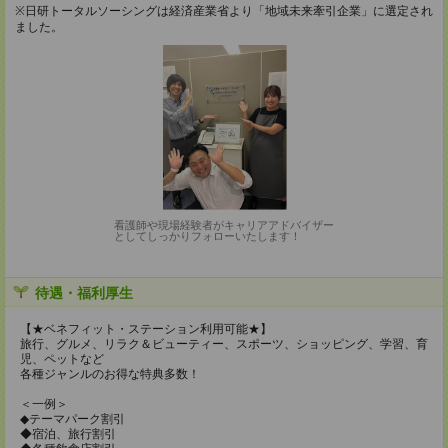
※日研トータルソーシングは経済産業省より「地域未来牽引企業」に選定され
ました。
看護師や現場経験者がキャリアアドバイザー
としてしっかりフォローいたします！
待遇・福利厚生
【★ベネフィット・ステーション利用可能★】
旅行、グルメ、リラク＆ビューティー、スポーツ、ショッピング、学習、育
児、ペットなど
各種ジャンルのお得な特典多数！
＜一例＞
◆テーマパーク割引
◆宿泊、旅行割引