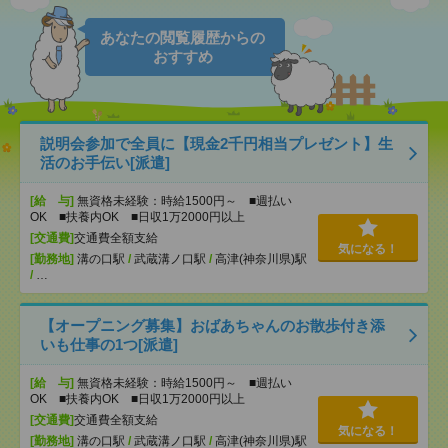
あなたの閲覧履歴からの
おすすめ
説明会参加で全員に【現金2千円相当プレゼント】生
活のお手伝い[派遣]
[給 与]
無資格未経験：時給1500円～ ■週払い
OK ■扶養内OK ■日収1万2000円以上
[交通費]
交通費全額支給
気になる！
[勤務地]
溝の口駅
/
武蔵溝ノ口駅
/
高津(神奈川県)駅
/
…
【オープニング募集】おばあちゃんのお散歩付き添
いも仕事の1つ[派遣]
[給 与]
無資格未経験：時給1500円～ ■週払い
OK ■扶養内OK ■日収1万2000円以上
[交通費]
交通費全額支給
気になる！
[勤務地]
溝の口駅
/
武蔵溝ノ口駅
/
高津(神奈川県)駅