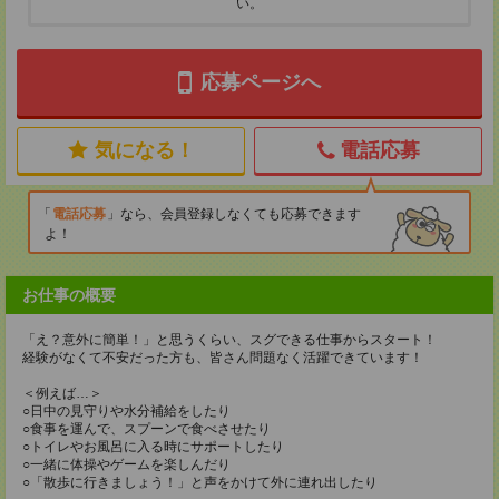
い。
応募ページへ
気になる！
電話応募
電話応募
なら、会員登録しなくても応募できます
よ！
お仕事の概要
「え？意外に簡単！」と思うくらい、スグできる仕事からスタート！
経験がなくて不安だった方も、皆さん問題なく活躍できています！
＜例えば…＞
○日中の見守りや水分補給をしたり
○食事を運んで、スプーンで食べさせたり
○トイレやお風呂に入る時にサポートしたり
○一緒に体操やゲームを楽しんだり
○「散歩に行きましょう！」と声をかけて外に連れ出したり