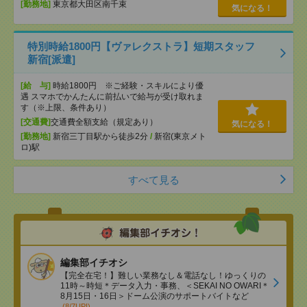
[勤務地]
東京都大田区南千束
気になる！
特別時給1800円【ヴァレクストラ】短期スタッフ
新宿[派遣]
[給 与]
時給1800円 ※ご経験・スキルにより優
遇 スマホでかんたんに前払いで給与が受け取れま
す（※上限、条件あり）
[交通費]
交通費全額支給（規定あり）
気になる！
[勤務地]
新宿三丁目駅から徒歩2分
/
新宿(東京メト
ロ)駅
すべて見る
編集部イチオシ
【完全在宅！】難しい業務なし＆電話なし！ゆっくりの
11時～時短＊データ入力・事務、＜SEKAI NO OWARI＊
8月15日・16日＞ドーム公演のサポートバイトなど
(8/7UP!)