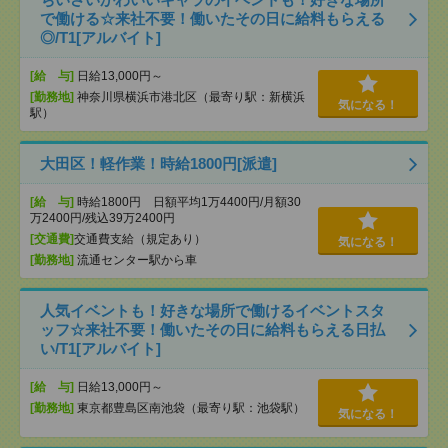
で働ける☆来社不要！働いたその日に給料もらえる
◎/T1[アルバイト]
[給 与]
日給13,000円～
[勤務地]
神奈川県横浜市港北区（最寄り駅：新横浜
気になる！
駅）
大田区！軽作業！時給1800円[派遣]
[給 与]
時給1800円 日額平均1万4400円/月額30
万2400円/残込39万2400円
[交通費]
交通費支給（規定あり）
気になる！
[勤務地]
流通センター駅から車
人気イベントも！好きな場所で働けるイベントスタ
ッフ☆来社不要！働いたその日に給料もらえる日払
い/T1[アルバイト]
[給 与]
日給13,000円～
[勤務地]
東京都豊島区南池袋（最寄り駅：池袋駅）
気になる！