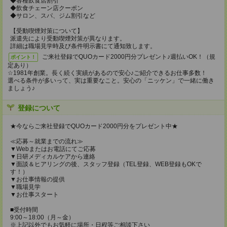
◆各種飲食店割引
◆飲食チェーン店クーポン
◆サロン、スパ、ジム割引など
【受動喫煙対策について】
派遣先により受動喫煙対策が異なります。
詳細は職場見学時及び条件明示書にて通知致します。
ご来社登録でQUOカード2000円分プレゼント♪週払いOK！（規
ポイント！
定あり）
☆1981年創業。長く続く実績があるので安心♪ご紹介できるお仕事多数！
選べる条件が多いって、実は重要なこと。安心の「ニッケン」で一緒に働き
ましょう♪
登録について
★今ならご来社登録でQUOカード2000円分をプレゼント中★
≪応募～就業までの流れ≫
▼Webまたはお電話にてご応募
▼日研メディカルケアから連絡
▼面談＆ヒアリングの後、スタッフ登録（TEL登録、WEB登録もOKで
す！）
▼お仕事情報の提供
▼職場見学
▼お仕事スタート
■受付時間
9:00～18:00（月～金）
※上記以外でもお気軽に場所・日程等ご相談下さい