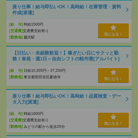
座り仕事！給与即払いOK！高時給！在庫管理・資料
作成[派遣]
[給 与]
時給1500円
[交通費]
交通費支給有り
気になる！
[勤務地]
藤沢駅
【日払い・未経験歓迎！】稼ぎたい日にサクッと勤
務！単発・週1日～自由シフトの軽作業[アルバイト]
[給 与]
日給10,305円～37,204円
[勤務地]
東京都世田谷区豪徳寺
気になる！
座り仕事！給与即払いOK！高時給！品質検査・デー
タ入力[派遣]
[給 与]
時給1800円
[交通費]
交通費支給有り
気になる！
[勤務地]
みどりの駅から徒歩20分