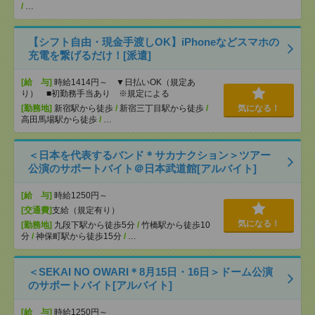
/
…
【シフト自由・現金手渡しOK】iPhoneなどスマホの
充電を繋げるだけ！[派遣]
[給 与]
時給1414円～ ▼日払いOK（規定あ
り） ■初勤務手当あり ※規定による
[勤務地]
新宿駅から徒歩
/
新宿三丁目駅から徒歩
/
気になる！
高田馬場駅から徒歩
/
…
＜日本を代表するバンド＊サカナクション＞ツアー
公演のサポートバイト＠日本武道館[アルバイト]
[給 与]
時給1250円～
[交通費]
支給（規定有り）
気になる！
[勤務地]
九段下駅から徒歩5分
/
竹橋駅から徒歩10
分
/
神保町駅から徒歩15分
/
…
＜SEKAI NO OWARI＊8月15日・16日＞ドーム公演
のサポートバイト[アルバイト]
[給 与]
時給1250円～