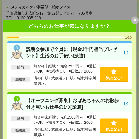
メディカルケア事業部 柏オフィス
千葉県柏市末広町5-19 第12関口ビル7F 705号室
TEL：0120-935-218
×
MAIL：
tenshoku@nikken-ts.jp
どちらのお仕事が気になりますか？
担当：採用担当
メディカルケア事業部 新宿オフィス
1
/10
東京都新宿区新宿2-3-10 新宿御苑ビル6階
TEL：0120-457-235
説明会参加で全員に【現金2千円相当プレゼ
MAIL：
tenshoku@nikken-ts.jp
ント】生活のお手伝い[派遣]
担当：採用担当
無資格未経験：時給1500円～ ■週払
メディカルケア事業部 立川事業所
給与
いOK ■扶養内OK ■日収1万2000円
東京都立川市錦町1-12-14
以上
TEL：0120-934-200
溝の口駅 / 武蔵溝ノ口駅 / 高津(神奈川
気になる!
勤務地
MAIL：
tenshoku@nikken-ts.jp
県)駅 / …
担当：採用担当
メディカルケア事業部 町田オフィス
【オープニング募集】おばあちゃんのお散歩
東京都町田市森野1-7-23 大樹生命町田ビル6F
付き添いも仕事の1つ[派遣]
TEL：0120-453-285
MAIL：
tenshoku@nikken-ts.jp
担当：採用担当
無資格未経験：時給1500円～ ■週払
給与
いOK ■扶養内OK ■日収1万2000円
メディカルケア事業部 横浜オフィス
以上
溝の口駅 / 武蔵溝ノ口駅 / 高津(神奈川
気になる!
勤務地
神奈川県横浜市保土ケ谷区神戸町134 横浜ビジネスパークサウスタワー
県)駅 / …
2F B区画