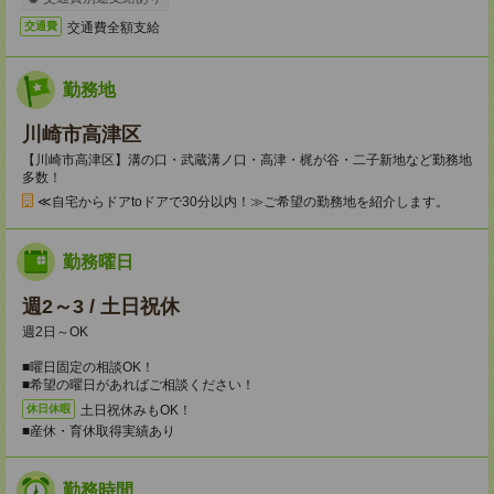
交通費全額支給
交通費
勤務地
川崎市高津区
【川崎市高津区】溝の口・武蔵溝ノ口・高津・梶が谷・二子新地など勤務地
多数！
≪自宅からドアtoドアで30分以内！≫ご希望の勤務地を紹介します。
勤務曜日
週2～3 / 土日祝休
週2日～OK
■曜日固定の相談OK！
■希望の曜日があればご相談ください！
土日祝休みもOK！
休日休暇
■産休・育休取得実績あり
勤務時間