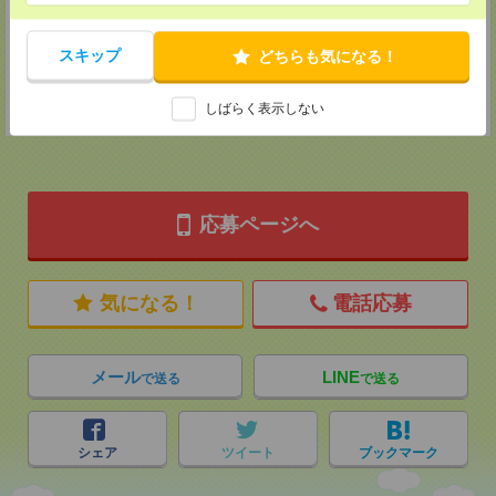
TEL：0120-901-799
MAIL：
tenshoku@nikken-ts.jp
担当：採用担当
スキップ
どちらも気になる！
登録交通費
★今ならご来社登録でQUOカード2000円分をプレゼント中★
しばらく表示しない
応募ページへ
気になる！
電話応募
メール
LINE
で送る
で送る
シェア
ツイート
ブックマーク