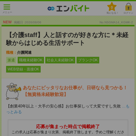
0
メニュー
気になる！
ログイン
NEW
掲載日 :2026
/
08
/
06
No.NSGMA14_KGMK-2
【介護staff】人と話すのが好きな方に＊未経
験からはじめる生活サポート
職種：
介護関連
派遣
職種未経験OK
社会人未経験OK
ブランクOK
WEB登録・面接OK
あなたにピッタリなお仕事が、日研なら見つかる！
【無資格未経験歓迎】
【創業40年以上・大手の安心感】お仕事探しって大変ですし失敗
...も
っとみる
応募が集まった時点で掲載終了
この求人は応募が集まり次第、掲載終了致します。予めご理解くださ