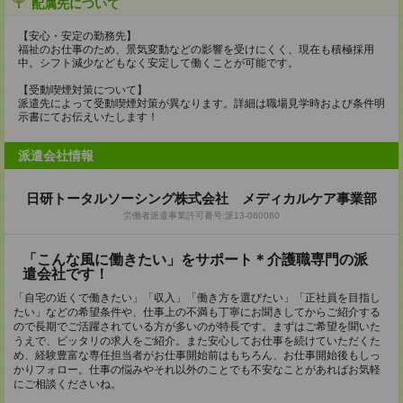
配属先について
【安心・安定の勤務先】
福祉のお仕事のため、景気変動などの影響を受けにくく、現在も積極採用
中。シフト減少などもなく安定して働くことが可能です。
【受動喫煙対策について】
派遣先によって受動喫煙対策が異なります。詳細は職場見学時および条件明
示書にてお伝えいたします！
派遣会社情報
日研トータルソーシング株式会社 メディカルケア事業部
労働者派遣事業許可番号:派13-060060
「こんな風に働きたい」をサポート＊介護職専門の派
遣会社です！
「自宅の近くで働きたい」「収入」「働き方を選びたい」「正社員を目指し
たい」などの希望条件や、仕事上の不満も丁寧にお聞きしてからご紹介する
ので長期でご活躍されている方が多いのが特長です。まずはご希望を聞いた
うえで、ピッタリの求人をご紹介。また安心してお仕事を続けていただくた
め、経験豊富な専任担当者がお仕事開始前はもちろん、お仕事開始後もしっ
かりフォロー。仕事の悩みやそれ以外のことでも不安なことがあればお気軽
にご相談くださいね。