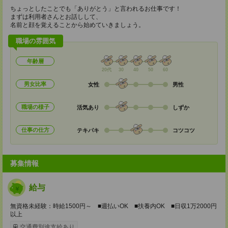
ちょっとしたことでも「ありがとう」と言われるお仕事です！
まずは利用者さんとお話しして、
名前と顔を覚えることから始めていきましょう。
職場の雰囲気
年齢層
20代
30
40
50
60
男女比率
女性
男性
職場の様子
活気あり
しずか
仕事の仕方
テキパキ
コツコツ
募集情報
給与
無資格未経験：時給1500円～ ■週払いOK ■扶養内OK ■日収1万2000円
以上
交通費別途支給あり