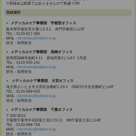
※登録会は面接ではありませんので私服でOK
登録場所
メディカルケア事業部 宇都宮オフィス
栃木県宇都宮市大通り2-3-1 井門宇都宮ビル5F
TEL：0120-917-385
MAIL：
tenshoku@nikken-ts.jp
担当：採用担当
メディカルケア事業部 高崎オフィス
群馬県高崎市栄町4-11 原地所第2ビル6Ｆ 1号室
TEL：0120-935-241
MAIL：
tenshoku@nikken-ts.jp
担当：採用担当
メディカルケア事業部 大宮オフィス
埼玉県さいたま市大宮区吉敷町1-23-1 ONEST大宮吉敷町ビル6F
TEL：0120-989-425
MAIL：
tenshoku@nikken-ts.jp
担当：採用担当
メディカルケア事業部 千葉オフィス
〒260-0015
千葉県千葉市中央区富士見2-15-11 IMI千葉富士見ビル6F
TEL：0120-998-758
MAIL：
tenshoku@nikken-ts.jp
担当：採用担当