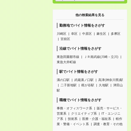
他の検索結果を見る
勤務地でバイト情報をさがす
川崎区
幸区
中原区
麻生区
多摩区
宮前区
沿線でバイト情報をさがす
東急田園都市線
ＪＲ南武線(川崎－立川)
東急大井町線
駅でバイト情報をさがす
溝の口駅
武蔵溝ノ口駅
高津(神奈川県)駅
二子新地駅
梶が谷駅
久地駅
津田山
駅
職種でバイト情報をさがす
事務・オフィスワーク系
販売・サービス・
営業系
クリエイティブ系
IT・エンジニ
ア系
技術系
医療・介護・福祉系
軽作
業・警備・イベント系
調査・教育・その他