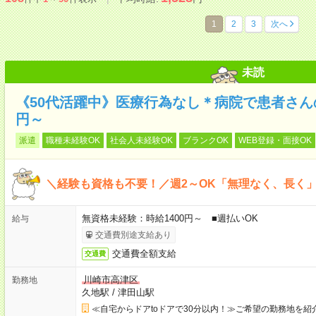
1
2
3
次へ
未読
《50代活躍中》医療行為なし＊病院で患者さんの
円～
派遣
職種未経験OK
社会人未経験OK
ブランクOK
WEB登録・面接OK
＼経験も資格も不要！／週2～OK「無理なく、長く
無資格未経験：時給1400円～ ■週払いOK
給与
交通費別途支給あり
交通費全額支給
交通費
川崎市高津区
勤務地
久地駅
/
津田山駅
≪自宅からドアtoドアで30分以内！≫ご希望の勤務地を紹