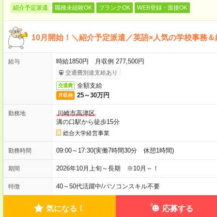
紹介予定派遣
職種未経験OK
ブランクOK
WEB登録・面接OK
10月開始！＼紹介予定派遣／英語×人気の学校事務
時給1850円 月収例 277,500円
給与
交通費別途支給あり
全額支給
交通費
25～30万円
月収例
川崎市高津区
勤務地
溝の口駅から徒歩15分
総合大学経営事業
09:00～17:30(実働7時間30分 休憩1時間)
勤務時間
2026年10月上旬～長期 ※10月～！
期間
40～50代活躍中
/
パソコンスキル不要
特徴
気になる！
応募する