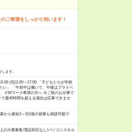
たのご希望をしっかり伺います！
介します。
15:00 (3)12:00～17:00 「子どもたちが学校
たい」 「午前中は働いて、午後はプライベ
。 ※Wワーク希望の方へ 今ご覧のお仕事で
計で週40時間を超える場合は応募できませ
募から最短2～3日後の就業も相談可能で
以上の大量募集
/
電話対応なし
/
パソコンスキル