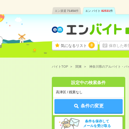
エン派遣
71454
件
エン バイト
82531
件
0
気になるリスト
保存した希
バイトTOP
関東
神奈川県のアルバイト・バ
設定中の検索条件
高津区 / 残業なし
条件の変更
条件を保存して
メールを受け取る