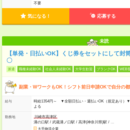
不要
気になる！
応募する
未読
【単発・日払いOK】くじ券をセットにして封筒
〇
派遣
職種未経験OK
社会人未経験OK
大学生歓迎
ブランクOK
WEB
副業・WワークもOK！シフト前日申請OKで自分の
時給1354円～ ▼全額日払い・週払いOK（規定あり）
給与
よる
川崎市高津区
勤務地
溝の口駅
/
武蔵溝ノ口駅
/
高津(神奈川県)駅
/
…
大手物流企業