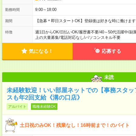
9:00～18:00
勤務時間
【急募＊即日スタートOK】登録後は好きな時に働けま
期間
週1日からOK
/
日払いOK
/
履歴書不要
/
40～50代活躍中
/
副
特徴
上の大量募集
/
電話対応なし
/
パソコンスキル不要
気になる！
応募する
未読
未経験歓迎！いい部屋ネットでの【事務スタッフ
スも年2回支給《溝の口店》
アルバイト
職種未経験OK
土日祝のみOK！残業なし！16時前まで！のバイト