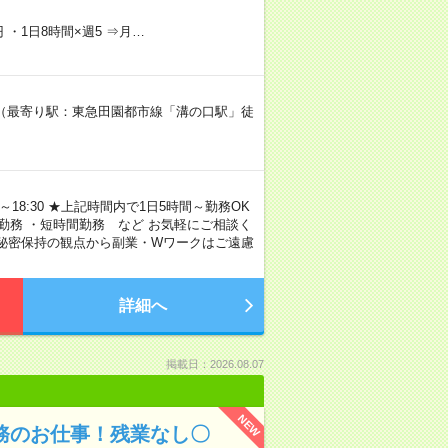
 ・1日8時間×週5 ⇒月…
DG 2階（最寄り駅：東急田園都市線「溝の口駅」徒
～18:30 ★上記時間内で1日5時間～勤務OK
勤務 ・短時間勤務 など お気軽にご相談く
び秘密保持の観点から副業・Wワークはご遠慮
詳細へ
掲載日：2026.08.07
NEW
事務のお仕事！残業なし〇