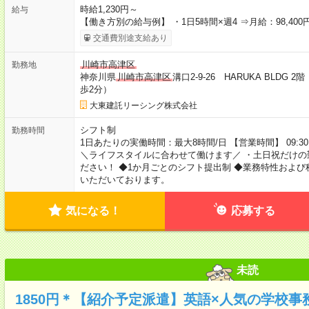
時給1,230円～
給与
【働き方別の給与例】 ・1日5時間×週4 ⇒月給：98,400円
交通費別途支給あり
川崎市高津区
勤務地
神奈川県
川崎市高津区
溝口2-9-26 HARUKA BL
歩2分）
大東建託リーシング株式会社
シフト制
勤務時間
1日あたりの実働時間：最大8時間/日 【営業時間】 09:30
＼ライフスタイルに合わせて働けます／ ・土日祝だけの
ださい！ ◆1か月ごとのシフト提出制 ◆業務特性およ
いただいております。
気になる！
応募する
未読
1850円＊【紹介予定派遣】英語×人気の学校