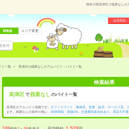
神奈川県高津区で残業なしの
会員登録
エリア変更
関東版
望条件
イト一覧
高津区の残業なしのアルバイト・バイト一覧
検索結果
高津区
残業なし
で
のバイト一覧
高津区のアルバイト情報です。
オフィスワーク・事務系
、
営業・販売・サービス系
、
ます。残業なしの条件の他に、
WEB登録・面接OK
、
交通費別途支給あり
、
英語力不要
1,528
108
平均時給:
円
件中
1
～
50
件表示