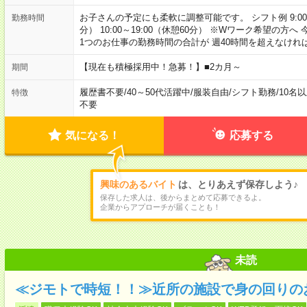
お子さんの予定にも柔軟に調整可能です。 シフト例 9:00～18:
勤務時間
分） 10:00～19:00（休憩60分） ※Wワーク希望の
1つのお仕事の勤務時間の合計が 週40時間を超えなけれ
【現在も積極採用中！急募！】■2カ月～
期間
履歴書不要
/
40～50代活躍中
/
服装自由
/
シフト勤務
/
10名
特徴
不要
気になる！
応募する
興味のあるバイト
は、とりあえず保存しよう♪
保存した求人は、後からまとめて応募できるよ。
企業からアプローチが届くことも！
未読
≪ジモトで時短！！≫近所の施設で身の回りの