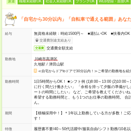
派遣
職種未経験OK
社会人未経験OK
ブランクOK
WEB登録・面接OK
「自宅から30分以内」「自転車で通える範囲」あな
無資格未経験：時給1500円～ ■週払いOK ■扶養内OK
給与
交通費別途支給あり
交通費全額支給
交通費
川崎市高津区
勤務地
久地駅
/
津田山駅
≪自宅からドアtoドアで30分以内！≫ご希望の勤務地を紹
1日5時間からOK！ ■シフト例 (1)8:00～13:00 (2)10:00～
勤務時間
に行く間だけ働きたい」 「余裕を持って夕飯の準備がし
ートの時間にしたい」 など、ご希望を教えてくださいね
希望する勤務時間と、もう1つのお仕事の勤務時間。 合
ん。
【積極採用中！】＊1年以上勤務している方が多数！ご応
期間
す！
履歴書不要
/
40～50代活躍中
/
服装自由
/
シフト勤務
/
10名
特徴