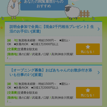
あなたの閲覧履歴からの
おすすめ
説明会参加で全員に【現金2千円相当プレゼント】生
活のお手伝い[派遣]
[給 与]
無資格未経験：時給1500円～ ■週払い
OK ■扶養内OK ■日収1万2000円以上
[交通費]
交通費全額支給
気になる！
[勤務地]
溝の口駅
/
武蔵溝ノ口駅
/
高津(神奈川県)駅
/
…
【オープニング募集】おばあちゃんのお散歩付き添
いも仕事の1つ[派遣]
[給 与]
無資格未経験：時給1500円～ ■週払い
OK ■扶養内OK ■日収1万2000円以上
[交通費]
交通費全額支給
気になる！
[勤務地]
溝の口駅
/
武蔵溝ノ口駅
/
高津(神奈川県)駅
/
…