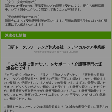
【安心・安定の勤務先】
福祉のお仕事のため、景気変動などの影響を受けにくく、現在も積極採用
中。シフト減少などもなく安定して働くことが可能です。
【受動喫煙対策について】
派遣先によって受動喫煙対策が異なります。詳細は職場見学時および条件明
示書にてお伝えいたします！
派遣会社情報
日研トータルソーシング株式会社 メディカルケア事業部
労働者派遣事業許可番号:派13-060060
「こんな風に働きたい」をサポート＊介護職専門の派
遣会社です！
「自宅の近くで働きたい」「収入」「働き方を選びたい」「正社員を目指し
たい」などの希望条件や、仕事上の不満も丁寧にお聞きしてからご紹介する
ので長期でご活躍されている方が多いのが特長です。まずはご希望を聞いた
うえで、ピッタリの求人をご紹介。また安心してお仕事を続けていただくた
め、経験豊富な専任担当者がお仕事開始前はもちろん、お仕事開始後もしっ
かりフォロー。仕事の悩みやそれ以外のことでも不安なことがあればお気軽
にご相談くださいね。
※日研トータルソーシングは経済産業省より「地域未来牽引企業」に選定され
ました。