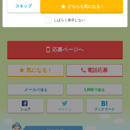
担当：採用担当
スキップ
どちらも気になる！
登録交通費
★今ならご来社登録でQUOカード2000円分をプレゼント中★
しばらく表示しない
応募ページへ
気になる！
電話応募
メール
LINE
で送る
で送る
シェア
ツイート
ブックマーク