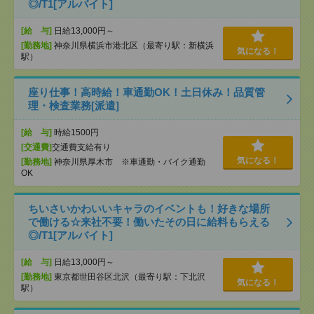
◎/T1[アルバイト]
[給 与]
日給13,000円～
[勤務地]
神奈川県横浜市港北区（最寄り駅：新横浜
気になる！
駅）
座り仕事！高時給！車通勤OK！土日休み！品質管
理・検査業務[派遣]
[給 与]
時給1500円
[交通費]
交通費支給有り
気になる！
[勤務地]
神奈川県厚木市 ※車通勤・バイク通勤
OK
ちいさいかわいいキャラのイベントも！好きな場所
で働ける☆来社不要！働いたその日に給料もらえる
◎/T1[アルバイト]
[給 与]
日給13,000円～
[勤務地]
東京都世田谷区北沢（最寄り駅：下北沢
気になる！
駅）