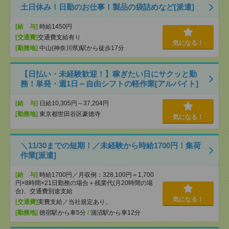
土日休み！日勤のお仕事！製品の袋詰めなど[派遣]
[給 与]
時給1450円
[交通費]
交通費支給有り
気になる！
[勤務地]
中山(神奈川県)駅から徒歩17分
【日払い・未経験歓迎！】稼ぎたい日にサクッと勤
務！単発・週1日～自由シフトの軽作業[アルバイト]
[給 与]
日給10,305円～37,204円
[勤務地]
東京都世田谷区豪徳寺
気になる！
＼11/30までの短期！／未経験から時給1700円！集荷
作業[派遣]
[給 与]
時給1700円／月収例：328,100円＝1,700
円×8時間×21日勤務の場合＋残業代(月20時間の場
合)、交通費別途支給
気になる！
[交通費]
実費支給／当社規定あり。
[勤務地]
徳宿駅から車5分
/
涸沼駅から車12分