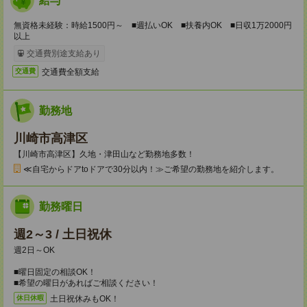
給与
無資格未経験：時給1500円～ ■週払いOK ■扶養内OK ■日収1万2000円
以上
交通費別途支給あり
交通費全額支給
交通費
勤務地
川崎市高津区
【川崎市高津区】久地・津田山など勤務地多数！
≪自宅からドアtoドアで30分以内！≫ご希望の勤務地を紹介します。
勤務曜日
週2～3 / 土日祝休
週2日～OK
■曜日固定の相談OK！
■希望の曜日があればご相談ください！
土日祝休みもOK！
休日休暇