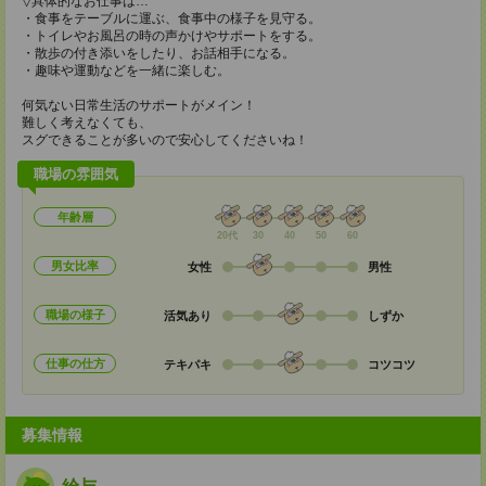
▽具体的なお仕事は…
・食事をテーブルに運ぶ、食事中の様子を見守る。
・トイレやお風呂の時の声かけやサポートをする。
・散歩の付き添いをしたり、お話相手になる。
・趣味や運動などを一緒に楽しむ。
何気ない日常生活のサポートがメイン！
難しく考えなくても、
スグできることが多いので安心してくださいね！
職場の雰囲気
年齢層
20代
30
40
50
60
男女比率
女性
男性
職場の様子
活気あり
しずか
仕事の仕方
テキパキ
コツコツ
募集情報