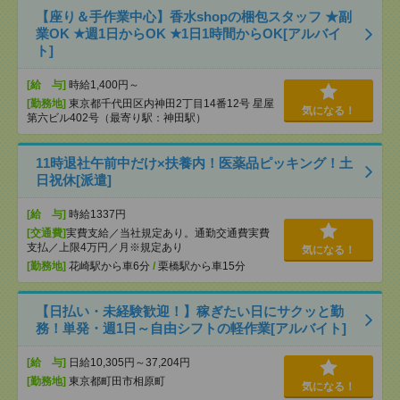
【座り＆手作業中心】香水shopの梱包スタッフ ★副
業OK ★週1日からOK ★1日1時間からOK[アルバイ
ト]
[給 与]
時給1,400円～
[勤務地]
東京都千代田区内神田2丁目14番12号 星屋
気になる！
第六ビル402号（最寄り駅：神田駅）
11時退社午前中だけ×扶養内！医薬品ピッキング！土
日祝休[派遣]
[給 与]
時給1337円
[交通費]
実費支給／当社規定あり。通勤交通費実費
支払／上限4万円／月※規定あり
気になる！
[勤務地]
花崎駅から車6分
/
栗橋駅から車15分
【日払い・未経験歓迎！】稼ぎたい日にサクッと勤
務！単発・週1日～自由シフトの軽作業[アルバイト]
[給 与]
日給10,305円～37,204円
[勤務地]
東京都町田市相原町
気になる！