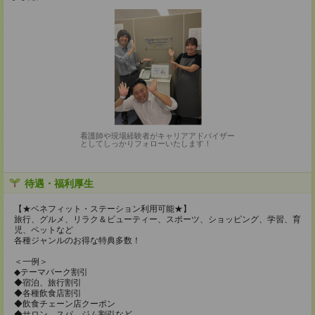
看護師や現場経験者がキャリアアドバイザー
としてしっかりフォローいたします！
待遇・福利厚生
【★ベネフィット・ステーション利用可能★】
旅行、グルメ、リラク＆ビューティー、スポーツ、ショッピング、学習、育
児、ペットなど
各種ジャンルのお得な特典多数！
＜一例＞
◆テーマパーク割引
◆宿泊、旅行割引
◆各種飲食店割引
◆飲食チェーン店クーポン
◆サロン、スパ、ジム割引など