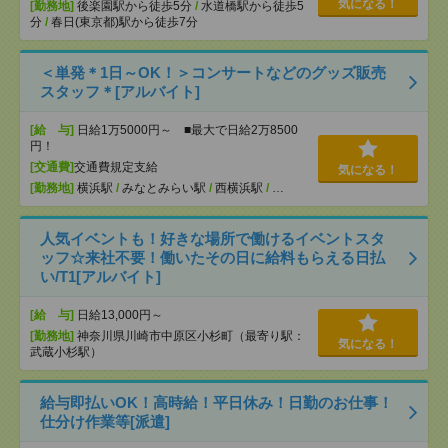
気になる！
[勤務地]
後楽園駅から徒歩5分
/
水道橋駅から徒歩5
分
/
春日(東京都)駅から徒歩7分
＜単発＊1日～OK！＞コンサートなどのグッズ販売
スタッフ＊[アルバイト]
[給 与]
日給1万5000円～ ■最大で日給2万8500
円！
[交通費]
交通費規定支給
気になる！
[勤務地]
横浜駅
/
みなとみらい駅
/
西横浜駅
/
…
人気イベントも！好きな場所で働けるイベントスタ
ッフ☆来社不要！働いたその日に給料もらえる日払
い/T1[アルバイト]
[給 与]
日給13,000円～
[勤務地]
神奈川県川崎市中原区小杉町（最寄り駅：
気になる！
武蔵小杉駅）
給与即払いOK！高時給！平日休み！日勤のお仕事！
仕分け作業等[派遣]