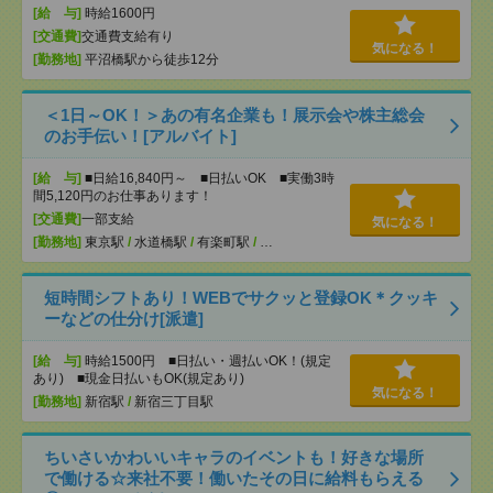
[給 与]
時給1600円
[交通費]
交通費支給有り
気になる！
[勤務地]
平沼橋駅から徒歩12分
＜1日～OK！＞あの有名企業も！展示会や株主総会
のお手伝い！[アルバイト]
[給 与]
■日給16,840円～ ■日払いOK ■実働3時
間5,120円のお仕事あります！
[交通費]
一部支給
気になる！
[勤務地]
東京駅
/
水道橋駅
/
有楽町駅
/
…
短時間シフトあり！WEBでサクッと登録OK＊クッキ
ーなどの仕分け[派遣]
[給 与]
時給1500円 ■日払い・週払いOK！(規定
あり) ■現金日払いもOK(規定あり)
気になる！
[勤務地]
新宿駅
/
新宿三丁目駅
ちいさいかわいいキャラのイベントも！好きな場所
で働ける☆来社不要！働いたその日に給料もらえる