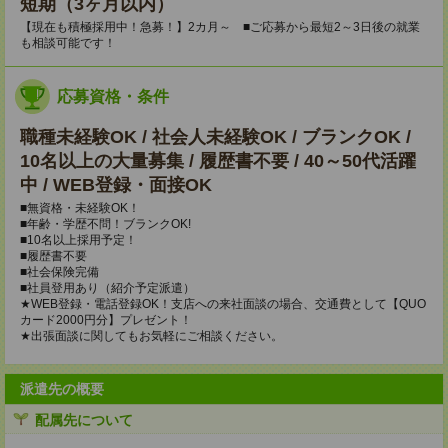
短期（3ヶ月以内）
【現在も積極採用中！急募！】2カ月～ ■ご応募から最短2～3日後の就業
も相談可能です！
応募資格・条件
職種未経験OK / 社会人未経験OK / ブランクOK /
10名以上の大量募集 / 履歴書不要 / 40～50代活躍
中 / WEB登録・面接OK
■無資格・未経験OK！
■年齢・学歴不問！ブランクOK!
■10名以上採用予定！
■履歴書不要
■社会保険完備
■社員登用あり（紹介予定派遣）
★WEB登録・電話登録OK！支店への来社面談の場合、交通費として【QUO
カード2000円分】プレゼント！
★出張面談に関してもお気軽にご相談ください。
派遣先の概要
配属先について