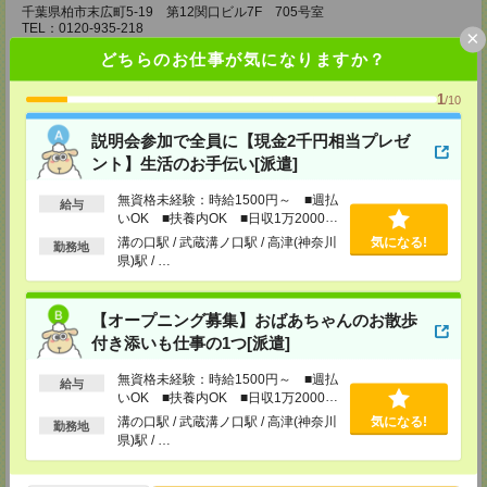
千葉県柏市末広町5-19 第12関口ビル7F 705号室
TEL：0120-935-218
×
MAIL：
tenshoku@nikken-ts.jp
どちらのお仕事が気になりますか？
担当：採用担当
メディカルケア事業部 新宿オフィス
1
/10
東京都新宿区新宿2-3-10 新宿御苑ビル6階
TEL：0120-457-235
説明会参加で全員に【現金2千円相当プレゼ
MAIL：
tenshoku@nikken-ts.jp
ント】生活のお手伝い[派遣]
担当：採用担当
メディカルケア事業部 立川事業所
無資格未経験：時給1500円～ ■週払
給与
いOK ■扶養内OK ■日収1万2000円
東京都立川市錦町1-12-14
TEL：0120-934-200
以上
溝の口駅 / 武蔵溝ノ口駅 / 高津(神奈川
気になる!
勤務地
MAIL：
tenshoku@nikken-ts.jp
県)駅 / …
担当：採用担当
メディカルケア事業部 町田オフィス
【オープニング募集】おばあちゃんのお散歩
東京都町田市森野1-7-23 大樹生命町田ビル6F
TEL：0120-453-285
付き添いも仕事の1つ[派遣]
MAIL：
tenshoku@nikken-ts.jp
担当：採用担当
無資格未経験：時給1500円～ ■週払
給与
いOK ■扶養内OK ■日収1万2000円
メディカルケア事業部 横浜オフィス
以上
溝の口駅 / 武蔵溝ノ口駅 / 高津(神奈川
気になる!
神奈川県横浜市保土ケ谷区神戸町134 横浜ビジネスパークサウスタワー
勤務地
県)駅 / …
2F B区画
TEL：0120-901-799
MAIL：
tenshoku@nikken-ts.jp