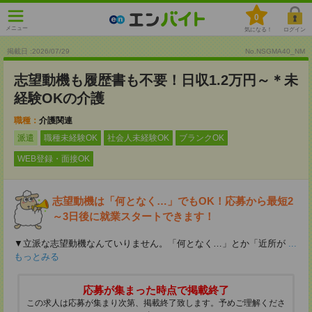
0
メニュー
気になる！
ログイン
掲載日 :2026
/
07
/
29
No.NSGMA40_NM
志望動機も履歴書も不要！日収1.2万円～＊未
経験OKの介護
職種：
介護関連
派遣
職種未経験OK
社会人未経験OK
ブランクOK
WEB登録・面接OK
志望動機は「何となく…」でもOK！応募から最短2
～3日後に就業スタートできます！
▼立派な志望動機なんていりません。「何となく…」とか「近所が
...
もっとみる
応募が集まった時点で掲載終了
この求人は応募が集まり次第、掲載終了致します。予めご理解くださ