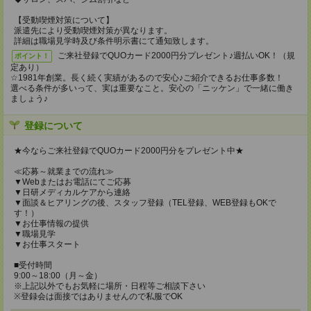
【受動喫煙対策について】
派遣先により受動喫煙対策が異なります。
詳細は職場見学時及び条件明示書にて通知致します。
ご来社登録でQUOカード2000円分プレゼント♪週払いOK！（規
ポイント！
定あり）
☆1981年創業。長く続く実績があるので安心♪ご紹介できるお仕事多数！
選べる条件が多いって、実は重要なこと。安心の「ニッケン」で一緒に働き
ましょう♪
登録について
★今ならご来社登録でQUOカード2000円分をプレゼント中★
≪応募～就業までの流れ≫
▼Webまたはお電話にてご応募
▼日研メディカルケアから連絡
▼面談＆ヒアリングの後、スタッフ登録（TEL登録、WEB登録もOKで
す！）
▼お仕事情報の提供
▼職場見学
▼お仕事スタート
■受付時間
9:00～18:00（月～金）
※上記以外でもお気軽に場所・日程等ご相談下さい
※登録会は面接ではありませんので私服でOK