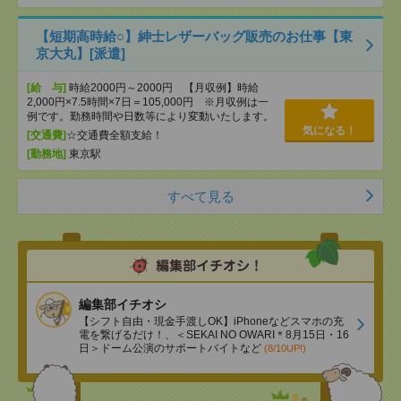
【短期高時給○】紳士レザーバッグ販売のお仕事【東
京大丸】[派遣]
[給 与]
時給2000円～2000円 【月収例】時給
2,000円×7.5時間×7日＝105,000円 ※月収例は一
例です。勤務時間や日数等により変動いたします。
気になる！
[交通費]
☆交通費全額支給！
[勤務地]
東京駅
すべて見る
編集部イチオシ
【シフト自由・現金手渡しOK】iPhoneなどスマホの充
電を繋げるだけ！、＜SEKAI NO OWARI＊8月15日・16
日＞ドーム公演のサポートバイトなど
(8/10UP!)