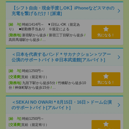
【シフト自由・現金手渡しOK】iPhoneなどスマホの
充電を繋げるだけ！[派遣]
[給 与]
時給1414円～ ▼日払いOK（規定あ
り） ■初勤務手当あり ※規定による
[勤務地]
新宿駅から徒歩
/
新宿三丁目駅から徒歩
/
気になる！
高田馬場駅から徒歩
/
…
＜日本を代表するバンド＊サカナクション＞ツアー
公演のサポートバイト＠日本武道館[アルバイト]
[給 与]
時給1250円～
[交通費]
支給（規定有り）
気になる！
[勤務地]
九段下駅から徒歩5分
/
竹橋駅から徒歩10
分
/
神保町駅から徒歩15分
/
…
＜SEKAI NO OWARI＊8月15日・16日＞ドーム公演
のサポートバイト[アルバイト]
[給 与]
時給1250円～
[交通費]
支給（規定有り）