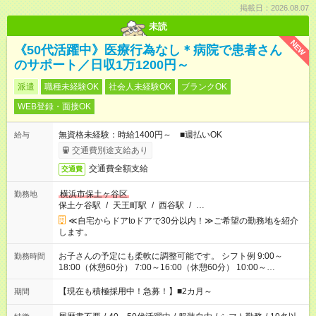
掲載日：2026.08.07
未読
NEW
《50代活躍中》医療行為なし＊病院で患者さん
のサポート／日収1万1200円～
派遣
職種未経験OK
社会人未経験OK
ブランクOK
WEB登録・面接OK
無資格未経験：時給1400円～ ■週払いOK
給与
交通費別途支給あり
交通費全額支給
交通費
横浜市保土ヶ谷区
勤務地
保土ケ谷駅
/
天王町駅
/
西谷駅
/
…
≪自宅からドアtoドアで30分以内！≫ご希望の勤務地を紹介
します。
お子さんの予定にも柔軟に調整可能です。 シフト例 9:00～
勤務時間
18:00（休憩60分） 7:00～16:00（休憩60分） 10:00～
19:00（休憩60分） ※Wワーク希望の方へ 今ご覧のお仕事で希
望する勤務時間と、もう1つのお仕事の勤務時間の合計が 週40
【現在も積極採用中！急募！】■2カ月～
期間
時間を超えなければOKです。