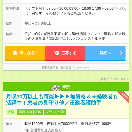
【シフト例】 07:00～16:00 09:00～18:00 17:00～09:00 ※ 上記
勤務時間
は一例です！その他シフトもご相談ください！
即日～2ヶ月以上
期間
日払いOK
/
履歴書不要
/
40～50代活躍中
/
シフト勤務
/
10名以
特徴
上の大量募集
/
電話対応なし
/
パソコンスキル不要
気になる！
応募する
詳細へ
掲載元企業名
株式会社ニッソーネット
掲載日：2026.08.06
未読
NEW
月収30万以上も可能▶▶▶無資格＆未経験者も
活躍中！患者の見守り他／夜勤看護助手
派遣
職種未経験OK
ブランクOK
時給1600円＋夜勤手当7000円/回 ※1勤務3万1.000円
給与
交通費別途支給あり