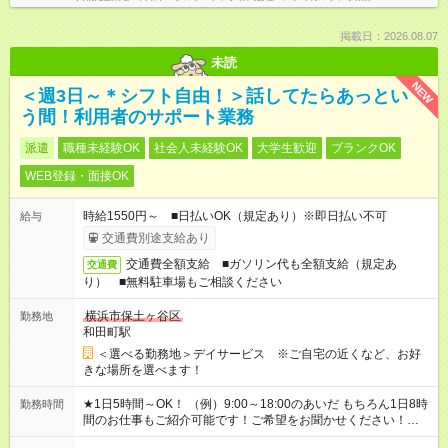
掲載日：2026.08.07
未読
NEW
＜週3日～＊シフト自由！＞話してたらあっとい
う間！利用者のサポート業務
派遣
職種未経験OK
社会人未経験OK
大学生歓迎
ブランクOK
WEB登録・面接OK
時給1550円～ ■日払いOK（規定あり）※即日払い不可
給与
交通費別途支給あり
交通費全額支給 ■ガソリン代も全額支給（規定あ
交通費
り） ■無料駐車場もご相談ください
横浜市保土ヶ谷区
勤務地
和田町駅
＜選べる勤務地＞デイサービス ※ご自宅の近くなど、お好
きな場所を選べます！
★1日5時間～OK！ （例）9:00～18:00のあいだ もちろん1日8時
勤務時間
間のお仕事もご紹介可能です！ご希望をお聞かせください！★家
庭の都合でお休みが必要な場合も遠慮なくご相談ください。 ※