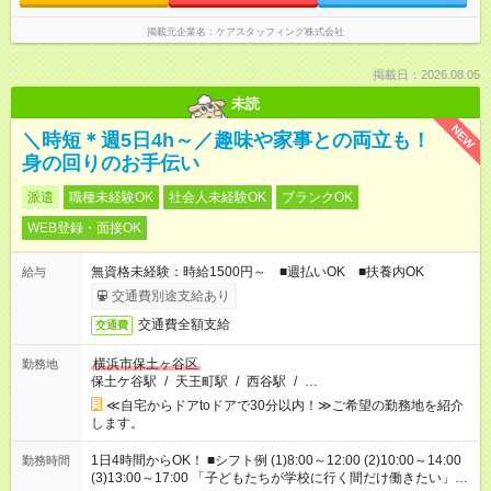
掲載元企業名
ケアスタッフィング株式会社
掲載日：2026.08.05
未読
NEW
＼時短＊週5日4h～／趣味や家事との両立も！
身の回りのお手伝い
派遣
職種未経験OK
社会人未経験OK
ブランクOK
WEB登録・面接OK
無資格未経験：時給1500円～ ■週払いOK ■扶養内OK
給与
交通費別途支給あり
交通費全額支給
交通費
横浜市保土ヶ谷区
勤務地
保土ケ谷駅
/
天王町駅
/
西谷駅
/
…
≪自宅からドアtoドアで30分以内！≫ご希望の勤務地を紹介
します。
1日4時間からOK！ ■シフト例 (1)8:00～12:00 (2)10:00～14:00
勤務時間
(3)13:00～17:00 「子どもたちが学校に行く間だけ働きたい」