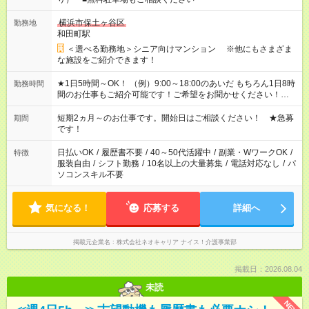
横浜市保土ヶ谷区
勤務地
和田町駅
＜選べる勤務地＞シニア向けマンション ※他にもさまざま
な施設をご紹介できます！
★1日5時間～OK！ （例）9:00～18:00のあいだ もちろん1日8時
勤務時間
間のお仕事もご紹介可能です！ご希望をお聞かせください！★家
庭の都合でお休みが必要な場合も遠慮なくご相談ください。 ※
週最低15時間以上の勤務が必要です
短期2ヵ月～のお仕事です。開始日はご相談ください！ ★急募
期間
です！
日払いOK
/
履歴書不要
/
40～50代活躍中
/
副業・WワークOK
/
特徴
服装自由
/
シフト勤務
/
10名以上の大量募集
/
電話対応なし
/
パ
ソコンスキル不要
気になる！
応募する
詳細へ
掲載元企業名
株式会社ネオキャリア ナイス！介護事業部
掲載日：2026.08.04
未読
NEW