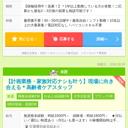
「余裕を持って夕飯の準備がしたい」 「午前中は働いて、午後
はプライベートの時間にしたい」 など、ご希望を教えてくださ
【積極採用中！急募！】＊1年以上勤務している方が多数！ご応
期間
いね。 ※Wワーク希望の方へ 今ご覧のお仕事で希望する勤務時
募から最短2～3日後の就業も相談可能です！
間と、もう1つのお仕事の勤務時間。 合計で週40時間を超える
場合は応募できません。
履歴書不要
/
40～50代活躍中
/
服装自由
/
シフト勤務
/
10名以
特徴
上の大量募集
/
電話対応なし
/
パソコンスキル不要
気になる！
応募する
詳細へ
掲載元企業名
日研トータルソーシング株式会社 メディカルケア事業部
掲載日：2026.08.05
未読
NEW
【計画業務・家族対応ナシも叶う】現場に向き
合える＊高齢者ケアスタッフ
派遣
職種未経験OK
社会人未経験OK
大学生歓迎
ブランクOK
WEB登録・面接OK
無資格未経験：時給1600円～ 経験者：時給1800円～ ★日払
給与
い／週払い制度あり（月払いも選べます）※稼働開始時は手続き
完了次第のお支払いとなります。
交通費別途支給あり