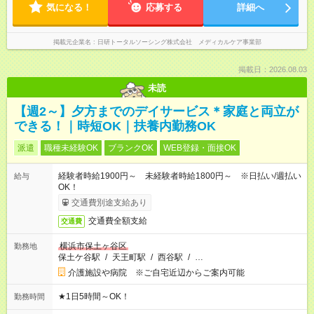
気になる！
応募する
詳細へ
掲載元企業名
日研トータルソーシング株式会社 メディカルケア事業部
掲載日：2026.08.03
未読
【週2～】夕方までのデイサービス＊家庭と両立が
できる！｜時短OK｜扶養内勤務OK
派遣
職種未経験OK
ブランクOK
WEB登録・面接OK
経験者時給1900円～ 未経験者時給1800円～ ※日払い/週払い
給与
OK！
交通費別途支給あり
交通費全額支給
交通費
横浜市保土ヶ谷区
勤務地
保土ケ谷駅
/
天王町駅
/
西谷駅
/
…
介護施設や病院 ※ご自宅近辺からご案内可能
★1日5時間～OK！
勤務時間