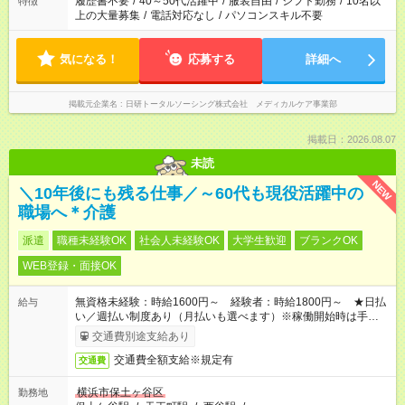
履歴書不要
/
40～50代活躍中
/
服装自由
/
シフト勤務
/
10名以
特徴
上の大量募集
/
電話対応なし
/
パソコンスキル不要
気になる！
応募する
詳細へ
掲載元企業名
日研トータルソーシング株式会社 メディカルケア事業部
掲載日：2026.08.07
未読
NEW
＼10年後にも残る仕事／～60代も現役活躍中の
職場へ＊介護
派遣
職種未経験OK
社会人未経験OK
大学生歓迎
ブランクOK
WEB登録・面接OK
無資格未経験：時給1600円～ 経験者：時給1800円～ ★日払
給与
い／週払い制度あり（月払いも選べます）※稼働開始時は手続き
完了次第のお支払いとなります。
交通費別途支給あり
交通費全額支給※規定有
交通費
横浜市保土ヶ谷区
勤務地