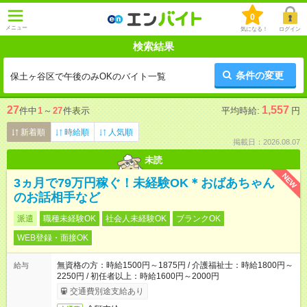
0
メニュー
気になる！
ログイン
検索結果
条件の変更
保土ヶ谷区で午後のみOKのバイト一覧
27
1,557
件中
1
～
27
件表示
平均時給:
円
新着順
時給順
人気順
掲載日：2026.08.07
未読
NEW
3ヵ月で79万円稼ぐ！未経験OK＊おばあちゃん
のお話相手など
派遣
職種未経験OK
社会人未経験OK
ブランクOK
WEB登録・面接OK
無資格の方：時給1500円～1875円 / 介護福祉士：時給1800円～
給与
2250円 / 初任者以上：時給1600円～2000円
交通費別途支給あり