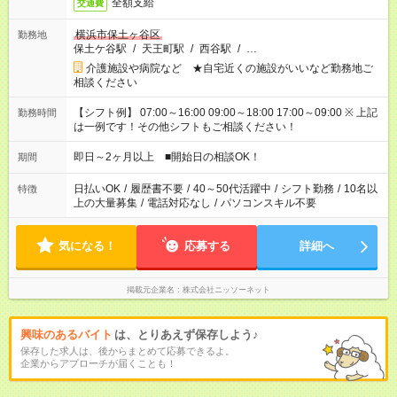
全額支給
交通費
横浜市保土ヶ谷区
勤務地
保土ケ谷駅
/
天王町駅
/
西谷駅
/
…
介護施設や病院など ★自宅近くの施設がいいなど勤務地ご
相談ください
【シフト例】 07:00～16:00 09:00～18:00 17:00～09:00 ※ 上記
勤務時間
は一例です！その他シフトもご相談ください！
即日～2ヶ月以上 ■開始日の相談OK！
期間
日払いOK
/
履歴書不要
/
40～50代活躍中
/
シフト勤務
/
10名以
特徴
上の大量募集
/
電話対応なし
/
パソコンスキル不要
気になる！
応募する
詳細へ
掲載元企業名
株式会社ニッソーネット
興味のあるバイト
は、とりあえず保存しよう♪
保存した求人は、後からまとめて応募できるよ。
企業からアプローチが届くことも！