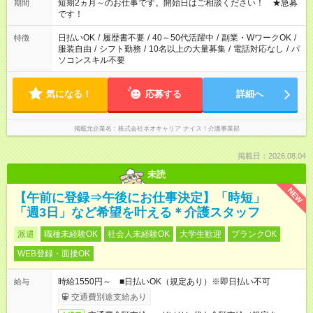
週最低15時間以上の勤務が必要です
短期2ヵ月～のお仕事です。開始日はご相談ください！ ★急募
期間
です！
日払いOK
/
履歴書不要
/
40～50代活躍中
/
副業・WワークOK
/
特徴
服装自由
/
シフト勤務
/
10名以上の大量募集
/
電話対応なし
/
パ
ソコンスキル不要
気になる！
応募する
詳細へ
掲載元企業名
株式会社ネオキャリア ナイス！介護事業部
掲載日：2026.08.04
未読
NEW
【午前に登録⇒午後にお仕事決定】「時短」
「週3日」など希望を叶える＊介護スタッフ
派遣
職種未経験OK
社会人未経験OK
大学生歓迎
ブランクOK
WEB登録・面接OK
時給1550円～ ■日払いOK（規定あり）※即日払い不可
給与
交通費別途支給あり