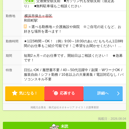
交通費全額支給 ■ガソリン代も全額支給（規定あ
交通費
り） ■無料駐車場もご相談ください
横浜市保土ヶ谷区
勤務地
和田町駅
＜選べる勤務地＞介護施設や病院 ※ご自宅の近くなど、お
好きな場所を選べます！
★1日5時間～OK！ （例）9:00～18:00のあいだ もちろん1日8時
勤務時間
間のお仕事もご紹介可能です！ご希望をお聞かせください！ ※
週最低15時間以上の勤務が必要です
短期2ヵ月～のお仕事です。開始日はご相談ください！ ★急募
期間
です！
日払いOK
/
履歴書不要
/
40～50代活躍中
/
副業・WワークOK
/
特徴
服装自由
/
シフト勤務
/
10名以上の大量募集
/
電話対応なし
/
パ
ソコンスキル不要
気になる！
応募する
詳細へ
掲載元企業名
株式会社ネオキャリア ナイス！介護事業部
掲載日：2026.08.04
未読