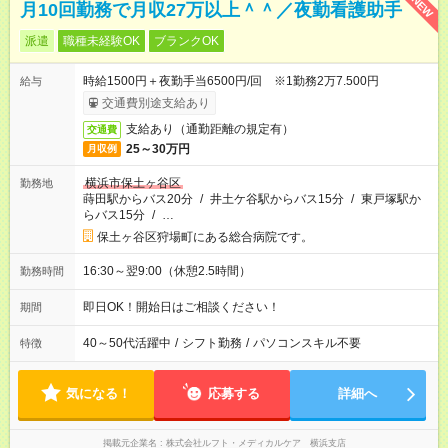
NEW
月10回勤務で月収27万以上＾＾／夜勤看護助手
派遣
職種未経験OK
ブランクOK
時給1500円＋夜勤手当6500円/回 ※1勤務2万7.500円
給与
交通費別途支給あり
支給あり（通勤距離の規定有）
交通費
25～30万円
月収例
横浜市保土ヶ谷区
勤務地
蒔田駅からバス20分
/
井土ケ谷駅からバス15分
/
東戸塚駅か
らバス15分
/
…
保土ヶ谷区狩場町にある総合病院です。
16:30～翌9:00（休憩2.5時間）
勤務時間
即日OK！開始日はご相談ください！
期間
40～50代活躍中
/
シフト勤務
/
パソコンスキル不要
特徴
気になる！
応募する
詳細へ
掲載元企業名
株式会社ルフト・メディカルケア 横浜支店