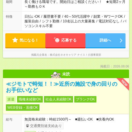
週最低15時間以上の勤務が必要です
長く働ける職場です。開始日はご相談ください！ ★短期2ヶ月
期間
～勤務もＯＫ
日払いOK
/
履歴書不要
/
40～50代活躍中
/
副業・WワークOK
/
特徴
服装自由
/
シフト勤務
/
10名以上の大量募集
/
電話対応なし
/
パ
ソコンスキル不要
気になる！
応募する
詳細へ
掲載元企業名
株式会社ネオキャリア ナイス！介護事業部
掲載日：2026.08.06
未読
NEW
≪ジモトで時短！！≫近所の施設で身の回りの
お手伝いなど
派遣
職種未経験OK
社会人未経験OK
ブランクOK
WEB登録・面接OK
無資格未経験：時給1500円～ ■週払いOK ■扶養内OK
給与
交通費別途支給あり