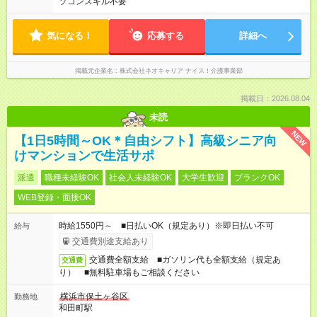
ソコンスキル不要
気になる！
応募する
詳細へ
掲載元企業名
株式会社ネオキャリア ナイス！介護事業部
掲載日：2026.08.04
未読
NEW
【1日5時間～OK＊自由シフト】高級シニア向
けマンションで生活サポ
派遣
職種未経験OK
社会人未経験OK
大学生歓迎
ブランクOK
WEB登録・面接OK
時給1550円～ ■日払いOK（規定あり）※即日払い不可
給与
交通費別途支給あり
交通費全額支給 ■ガソリン代も全額支給（規定あ
交通費
り） ■無料駐車場もご相談ください
横浜市保土ヶ谷区
勤務地
和田町駅