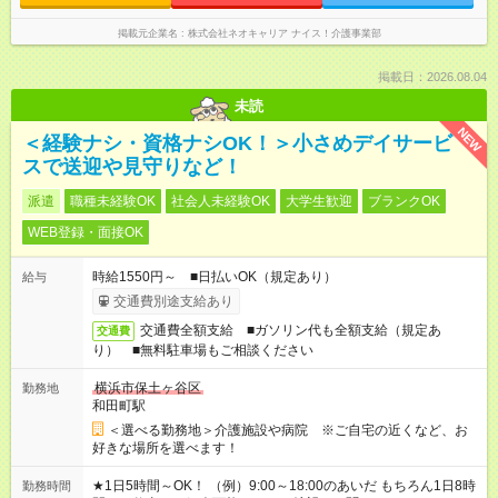
掲載元企業名
株式会社ネオキャリア ナイス！介護事業部
掲載日：2026.08.04
未読
NEW
＜経験ナシ・資格ナシOK！＞小さめデイサービ
スで送迎や見守りなど！
派遣
職種未経験OK
社会人未経験OK
大学生歓迎
ブランクOK
WEB登録・面接OK
時給1550円～ ■日払いOK（規定あり）
給与
交通費別途支給あり
交通費全額支給 ■ガソリン代も全額支給（規定あ
交通費
り） ■無料駐車場もご相談ください
横浜市保土ヶ谷区
勤務地
和田町駅
＜選べる勤務地＞介護施設や病院 ※ご自宅の近くなど、お
好きな場所を選べます！
★1日5時間～OK！ （例）9:00～18:00のあいだ もちろん1日8時
勤務時間