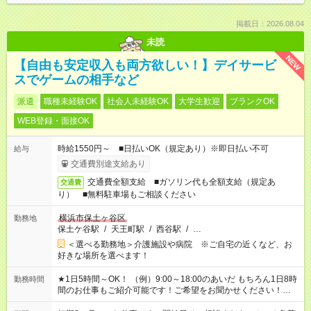
掲載日：2026.08.04
未読
NEW
【自由も安定収入も両方欲しい！】デイサービ
スでゲームの相手など
派遣
職種未経験OK
社会人未経験OK
大学生歓迎
ブランクOK
WEB登録・面接OK
時給1550円～ ■日払いOK（規定あり）※即日払い不可
給与
交通費別途支給あり
交通費全額支給 ■ガソリン代も全額支給（規定あ
交通費
り） ■無料駐車場もご相談ください
横浜市保土ヶ谷区
勤務地
保土ケ谷駅
/
天王町駅
/
西谷駅
/
…
＜選べる勤務地＞介護施設や病院 ※ご自宅の近くなど、お
好きな場所を選べます！
★1日5時間～OK！ （例）9:00～18:00のあいだ もちろん1日8時
勤務時間
間のお仕事もご紹介可能です！ご希望をお聞かせください！★家
庭の都合でお休みが必要な場合も遠慮なくご相談ください。 ※