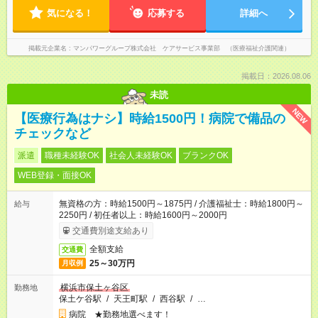
気になる！
応募する
詳細へ
掲載元企業名
マンパワーグループ株式会社 ケアサービス事業部 （医療福祉介護関連）
掲載日：2026.08.06
未読
NEW
【医療行為はナシ】時給1500円！病院で備品の
チェックなど
派遣
職種未経験OK
社会人未経験OK
ブランクOK
WEB登録・面接OK
無資格の方：時給1500円～1875円 / 介護福祉士：時給1800円～
給与
2250円 / 初任者以上：時給1600円～2000円
交通費別途支給あり
全額支給
交通費
25～30万円
月収例
横浜市保土ヶ谷区
勤務地
保土ケ谷駅
/
天王町駅
/
西谷駅
/
…
病院 ★勤務地選べます！