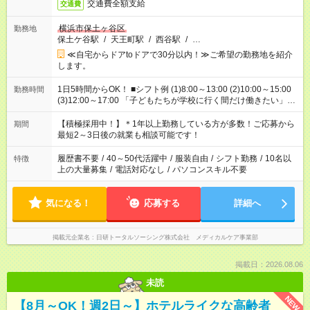
交通費全額支給
交通費
横浜市保土ヶ谷区
勤務地
保土ケ谷駅
/
天王町駅
/
西谷駅
/
…
≪自宅からドアtoドアで30分以内！≫ご希望の勤務地を紹介
します。
1日5時間からOK！ ■シフト例 (1)8:00～13:00 (2)10:00～15:00
勤務時間
(3)12:00～17:00 「子どもたちが学校に行く間だけ働きたい」
「余裕を持って夕飯の準備がしたい」 「午前中は働いて、午後
はプライベートの時間にしたい」 など、ご希望を教えてくださ
【積極採用中！】＊1年以上勤務している方が多数！ご応募から
期間
いね。 ※Wワーク希望の方へ 今ご覧のお仕事で希望する勤務時
最短2～3日後の就業も相談可能です！
間と、もう1つのお仕事の勤務時間。 合計で週40時間を超える
場合は応募できません。
履歴書不要
/
40～50代活躍中
/
服装自由
/
シフト勤務
/
10名以
特徴
上の大量募集
/
電話対応なし
/
パソコンスキル不要
気になる！
応募する
詳細へ
掲載元企業名
日研トータルソーシング株式会社 メディカルケア事業部
掲載日：2026.08.06
未読
NEW
【8月～OK！週2日～】ホテルライクな高齢者