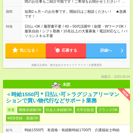
間のお仕事もご紹介可能です！ご希望をお聞かせください！ ★
家庭の都合でお休みが必要な場合も遠慮なくご相談ください。
※週最低15時間以上の勤務が必要です
短期2ヵ月～のお仕事です。開始日はご相談ください！ ★急募
期間
です！
日払いOK
/
履歴書不要
/
40～50代活躍中
/
副業・WワークOK
/
特徴
服装自由
/
シフト勤務
/
10名以上の大量募集
/
電話対応なし
/
パ
ソコンスキル不要
気になる！
応募する
詳細へ
掲載元企業名
株式会社ネオキャリア ナイス！介護事業部
掲載日：2026.08.04
未読
NEW
＜時給1550円＊日払い可＞ラグジュアリーマン
ションで買い物代行などサポート業務
派遣
職種未経験OK
社会人未経験OK
大学生歓迎
ブランクOK
WEB登録・面接OK
時給1550円 有資格・有経験時給1700円 介護福祉士時給
給与