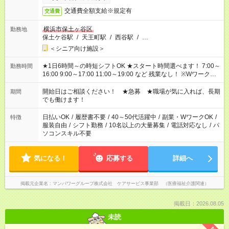
交通費全額支給※規定有
交通費
横浜市保土ヶ谷区
勤務地
保土ケ谷駅
/
天王町駅
/
西谷駅
/
…
＜シニア向け施設＞
★1日6時間～の時短シフトOK ★スタート時間選べます！ 7:00～
勤務時間
16:00 9:00～17:00 11:00～19:00 など 残業なし！ ※Wワークの
場合、他のお仕事と合わせ週40時間超の就業はご案内できませ
ん ※法令に基づき、週20時間以上勤務は社会保険への加入対象
開始日はご相談ください！ ★急募 ★職場が気に入れば、長期
期間
となります ※労働者派遣法（日雇い派遣の原則禁止）により、
でも働けます！
短時間・短期間の就業はご案内が難しい場合があります
日払いOK
/
履歴書不要
/
40～50代活躍中
/
副業・WワークOK
/
特徴
服装自由
/
シフト勤務
/
10名以上の大量募集
/
電話対応なし
/
パ
ソコンスキル不要
気になる！
応募する
詳細へ
掲載元企業名
マンパワーグループ株式会社 ケアサービス事業部 （医療福祉介護関連）
掲載日：2026.08.05
未読