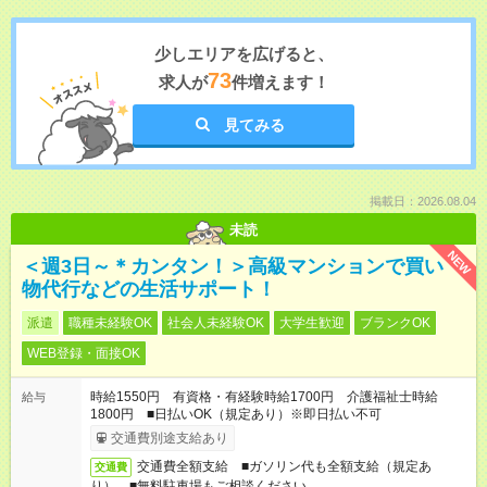
少しエリアを広げると、
73
求人が
件増えます！
見てみる
掲載日：2026.08.04
未読
NEW
＜週3日～＊カンタン！＞高級マンションで買い
物代行などの生活サポート！
派遣
職種未経験OK
社会人未経験OK
大学生歓迎
ブランクOK
WEB登録・面接OK
時給1550円 有資格・有経験時給1700円 介護福祉士時給
給与
1800円 ■日払いOK（規定あり）※即日払い不可
交通費別途支給あり
交通費全額支給 ■ガソリン代も全額支給（規定あ
交通費
り） ■無料駐車場もご相談ください