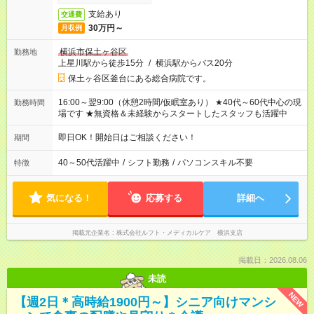
支給あり
交通費
30万円～
月収例
横浜市保土ヶ谷区
勤務地
上星川駅から徒歩15分
/
横浜駅からバス20分
保土ヶ谷区釜台にある総合病院です。
16:00～翌9:00（休憩2時間/仮眠室あり） ★40代～60代中心の現
勤務時間
場です ★無資格＆未経験からスタートしたスタッフも活躍中
即日OK！開始日はご相談ください！
期間
40～50代活躍中
/
シフト勤務
/
パソコンスキル不要
特徴
気になる！
応募する
詳細へ
掲載元企業名
株式会社ルフト・メディカルケア 横浜支店
掲載日：2026.08.06
未読
NEW
【週2日＊高時給1900円～】シニア向けマンシ