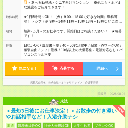
＜選べる勤務地＞シニア向けマンション ※他にもさまざま
な施設をご紹介できます！
★1日5時間～OK！ （例）9:00～18:00で好きな時間に勤務可
勤務時間
能！ ＞シフト例 9時～14時 11時～15時 13時～18時など ご自身
のご都合に合わせて勤務時間をご相談ください！ ★家庭の都合
でお休みや時間の調整が必要な場合も遠慮なくご相談くださ
短期2ヵ月～のお仕事です。開始日はご相談ください！ ★急募
期間
い。
です！
日払いOK
/
履歴書不要
/
40～50代活躍中
/
副業・WワークOK
/
特徴
服装自由
/
シフト勤務
/
10名以上の大量募集
/
電話対応なし
/
パ
ソコンスキル不要
気になる！
応募する
詳細へ
掲載元企業名
株式会社ネオキャリア ナイス！介護事業部
掲載日：2026.08.04
未読
NEW
＜最短3日後にお仕事決定！＞お散歩の付き添い
やお話相手など！入浴介助ナシ
派遣
職種未経験OK
社会人未経験OK
大学生歓迎
ブランクOK