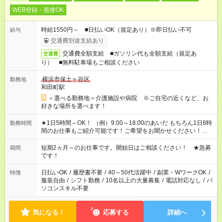
WEB登録・面接OK
時給1550円～ ■日払いOK（規定あり）※即日払い不可
給与
交通費別途支給あり
交通費全額支給 ■ガソリン代も全額支給（規定あ
交通費
り） ■無料駐車場もご相談ください
横浜市保土ヶ谷区
勤務地
和田町駅
＜選べる勤務地＞介護施設や病院 ※ご自宅の近くなど、お
好きな場所を選べます！
★1日5時間～OK！ （例）9:00～18:00のあいだ もちろん1日8時
勤務時間
間のお仕事もご紹介可能です！ご希望をお聞かせください！★家
庭の都合でお休みが必要な場合も遠慮なくご相談ください。 ※
週最低15時間以上の勤務が必要です
短期2ヵ月～のお仕事です。開始日はご相談ください！ ★急募
期間
です！
日払いOK
/
履歴書不要
/
40～50代活躍中
/
副業・WワークOK
/
特徴
服装自由
/
シフト勤務
/
10名以上の大量募集
/
電話対応なし
/
パ
ソコンスキル不要
気になる！
応募する
詳細へ