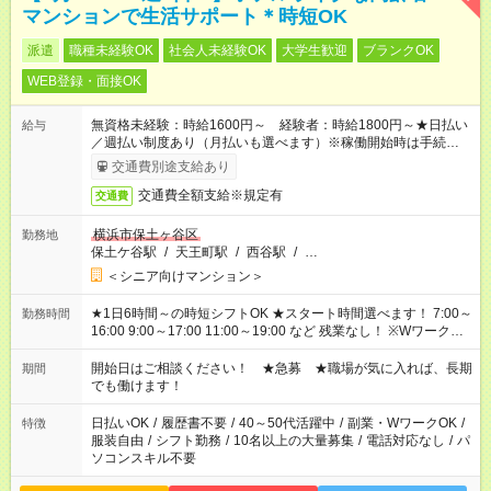
マンションで生活サポート＊時短OK
派遣
職種未経験OK
社会人未経験OK
大学生歓迎
ブランクOK
WEB登録・面接OK
無資格未経験：時給1600円～ 経験者：時給1800円～★日払い
給与
／週払い制度あり（月払いも選べます）※稼働開始時は手続き完
了次第のお支払いとなります。
交通費別途支給あり
交通費全額支給※規定有
交通費
横浜市保土ヶ谷区
勤務地
保土ケ谷駅
/
天王町駅
/
西谷駅
/
…
＜シニア向けマンション＞
★1日6時間～の時短シフトOK ★スタート時間選べます！ 7:00～
勤務時間
16:00 9:00～17:00 11:00～19:00 など 残業なし！ ※Wワークの
場合、他のお仕事と合わせ週40時間超の就業はご案内できませ
ん ※法令に基づき、週20時間以上勤務は社会保険への加入対象
開始日はご相談ください！ ★急募 ★職場が気に入れば、長期
期間
となります ※労働者派遣法（日雇い派遣の原則禁止）により、
でも働けます！
短時間・短期間の就業はご案内が難しい場合があります
日払いOK
/
履歴書不要
/
40～50代活躍中
/
副業・WワークOK
/
特徴
服装自由
/
シフト勤務
/
10名以上の大量募集
/
電話対応なし
/
パ
ソコンスキル不要