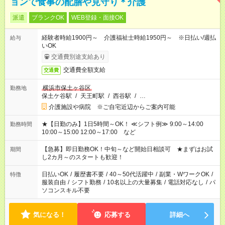
ョンで食事の配膳や見守り＊介護
派遣
ブランクOK
WEB登録・面接OK
経験者時給1900円～ 介護福祉士時給1950円～ ※日払い/週払
給与
いOK
交通費別途支給あり
交通費全額支給
交通費
横浜市保土ヶ谷区
勤務地
保土ケ谷駅
/
天王町駅
/
西谷駅
/
…
介護施設や病院 ※ご自宅近辺からご案内可能
★【日勤のみ】1日5時間～OK！ ≪シフト例≫ 9:00～14:00
勤務時間
10:00～15:00 12:00～17:00 など
【急募】即日勤務OK！中旬～など開始日相談可 ★まずはお試
期間
し2カ月～のスタートも歓迎！
日払いOK
/
履歴書不要
/
40～50代活躍中
/
副業・WワークOK
/
特徴
服装自由
/
シフト勤務
/
10名以上の大量募集
/
電話対応なし
/
パ
ソコンスキル不要
気になる！
応募する
詳細へ