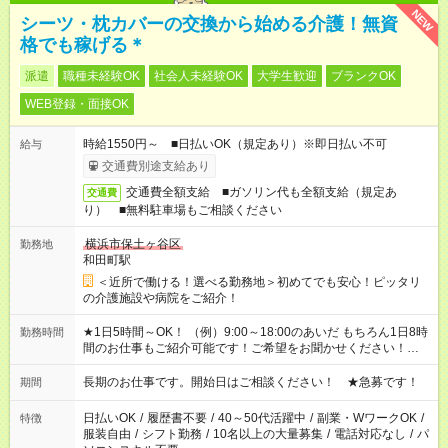
NEW
シーツ・枕カバーの交換から始める介護！無資
格でも稼げる＊
派遣
職種未経験OK
社会人未経験OK
大学生歓迎
ブランクOK
WEB登録・面接OK
時給1550円～ ■日払いOK（規定あり）※即日払い不可
給与
交通費別途支給あり
交通費全額支給 ■ガソリン代も全額支給（規定あ
交通費
り） ■無料駐車場もご相談ください
横浜市保土ヶ谷区
勤務地
和田町駅
＜近所で働ける！選べる勤務地＞初めてでも安心！ピッタリ
の介護施設や病院をご紹介！
★1日5時間～OK！ （例）9:00～18:00のあいだ もちろん1日8時
勤務時間
間のお仕事もご紹介可能です！ご希望をお聞かせください！★家
庭の都合でお休みが必要な場合も遠慮なくご相談ください。 ※
週最低15時間以上の勤務が必要です
長期のお仕事です。開始日はご相談ください！ ★急募です！
期間
日払いOK
/
履歴書不要
/
40～50代活躍中
/
副業・WワークOK
/
特徴
服装自由
/
シフト勤務
/
10名以上の大量募集
/
電話対応なし
/
パ