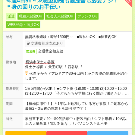
≪週4日5h～≫志望動機も履歴書も必要ナシ！
＊身の回りのお手伝い
派遣
職種未経験OK
社会人未経験OK
ブランクOK
WEB登録・面接OK
無資格未経験：時給1500円～ ■週払いOK ■扶養内OK
給与
交通費別途支給あり
交通費全額支給
交通費
横浜市保土ヶ谷区
勤務地
保土ケ谷駅
/
天王町駅
/
西谷駅
/
…
≪自宅からドアtoドアで30分以内！≫ご希望の勤務地を紹介
します。
1日5時間からOK！ ■シフト例 (1)8:00～13:00 (2)10:00～15:00
勤務時間
(3)12:00～17:00 「子どもたちが学校に行く間だけ働きたい」
「余裕を持って夕飯の準備がしたい」 「午前中は働いて、午後
はプライベートの時間にしたい」 など、ご希望を教えてくださ
【積極採用中！】＊1年以上勤務している方が多数！ご応募から
期間
いね。 ※Wワーク希望の方へ 今ご覧のお仕事で希望する勤務時
最短2～3日後の就業も相談可能です！
間と、もう1つのお仕事の勤務時間。 合計で週40時間を超える
場合は応募できません。
履歴書不要
/
40～50代活躍中
/
服装自由
/
シフト勤務
/
10名以
特徴
上の大量募集
/
電話対応なし
/
パソコンスキル不要