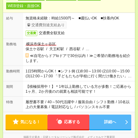
WEB登録・面接OK
無資格未経験：時給1500円～ ■週払いOK ■扶養内OK
給与
交通費別途支給あり
交通費全額支給
交通費
横浜市保土ヶ谷区
勤務地
保土ケ谷駅
/
天王町駅
/
西谷駅
/
…
≪自宅からドアtoドアで30分以内！≫ご希望の勤務地を紹介
します。
1日5時間からOK！ ■シフト例 (1)8:00～13:00 (2)10:00～15:00
勤務時間
(3)12:00～17:00 「子どもたちが学校に行く間だけ働きたい」
「余裕を持って夕飯の準備がしたい」 「午前中は働いて、午後
はプライベートの時間にしたい」 など、ご希望を教えてくださ
【積極採用中！】＊1年以上勤務している方が多数！ご応募から
期間
いね。 ※Wワーク希望の方へ 今ご覧のお仕事で希望する勤務時
1ヶ月、2か月後のの就業も相談可能です！
間と、もう1つのお仕事の勤務時間。 合計で週40時間を超える
場合は応募できません。
履歴書不要
/
40～50代活躍中
/
服装自由
/
シフト勤務
/
10名以
特徴
上の大量募集
/
電話対応なし
/
パソコンスキル不要
気になる！
応募する
詳細へ
掲載元企業名
日研トータルソーシング株式会社 メディカルケア事業部