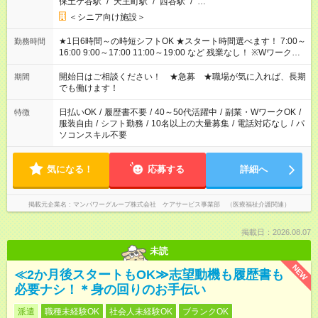
保土ケ谷駅
/
天王町駅
/
西谷駅
/
…
＜シニア向け施設＞
★1日6時間～の時短シフトOK ★スタート時間選べます！ 7:00～
勤務時間
16:00 9:00～17:00 11:00～19:00 など 残業なし！ ※Wワークの
場合、他のお仕事と合わせ週40時間超の就業はご案内できませ
ん ※法令に基づき、週20時間以上勤務は社会保険への加入対象
開始日はご相談ください！ ★急募 ★職場が気に入れば、長期
期間
となります ※労働者派遣法（日雇い派遣の原則禁止）により、
でも働けます！
短時間・短期間の就業はご案内が難しい場合があります
日払いOK
/
履歴書不要
/
40～50代活躍中
/
副業・WワークOK
/
特徴
服装自由
/
シフト勤務
/
10名以上の大量募集
/
電話対応なし
/
パ
ソコンスキル不要
気になる！
応募する
詳細へ
掲載元企業名
マンパワーグループ株式会社 ケアサービス事業部 （医療福祉介護関連）
掲載日：2026.08.07
未読
NEW
≪2か月後スタートもOK≫志望動機も履歴書も
必要ナシ！＊身の回りのお手伝い
派遣
職種未経験OK
社会人未経験OK
ブランクOK