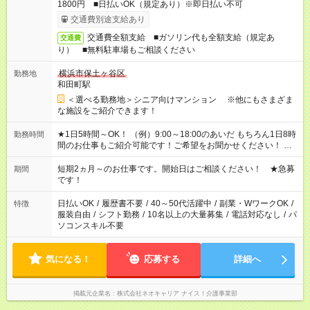
1800円 ■日払いOK（規定あり）※即日払い不可
交通費別途支給あり
交通費全額支給 ■ガソリン代も全額支給（規定あ
交通費
り） ■無料駐車場もご相談ください
横浜市保土ヶ谷区
勤務地
和田町駅
＜選べる勤務地＞シニア向けマンション ※他にもさまざま
な施設をご紹介できます！
★1日5時間～OK！ （例）9:00～18:00のあいだ もちろん1日8時
勤務時間
間のお仕事もご紹介可能です！ご希望をお聞かせください！ ★
家庭の都合でお休みが必要な場合も遠慮なくご相談ください。
※週最低15時間以上の勤務が必要です
短期2ヵ月～のお仕事です。開始日はご相談ください！ ★急募
期間
です！
日払いOK
/
履歴書不要
/
40～50代活躍中
/
副業・WワークOK
/
特徴
服装自由
/
シフト勤務
/
10名以上の大量募集
/
電話対応なし
/
パ
ソコンスキル不要
気になる！
応募する
詳細へ
掲載元企業名
株式会社ネオキャリア ナイス！介護事業部