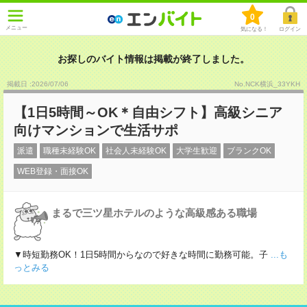
0
メニュー
気になる！
ログイン
お探しのバイト情報は掲載が終了しました。
掲載日 :2026
/
07
/
06
No.NCK横浜_33YKH
【1日5時間～OK＊自由シフト】高級シニア
向けマンションで生活サポ
派遣
職種未経験OK
社会人未経験OK
大学生歓迎
ブランクOK
WEB登録・面接OK
まるで三ツ星ホテルのような高級感ある職場
▼時短勤務OK！1日5時間からなので好きな時間に勤務可能。子
...も
っとみる