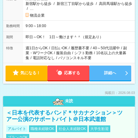
新宿駅から徒歩
/
新宿三丁目駅から徒歩
/
高田馬場駅から徒歩
/
…
物流企業
9:00～18:00
勤務時間
即日～OK！ 1日～働けます＾＾（規定あり）
期間
週1日からOK
/
日払いOK
/
履歴書不要
/
40～50代活躍中
/
副
特徴
業・WワークOK
/
服装自由
/
シフト勤務
/
10名以上の大量募
集
/
電話対応なし
/
パソコンスキル不要
気になる！
応募する
詳細へ
掲載日：2026.08.03
未読
＜日本を代表するバンド＊サカナクション＞ツ
アー公演のサポートバイト＠日本武道館
アルバイト
職種未経験OK
社会人未経験OK
大学生歓迎
ブランクOK