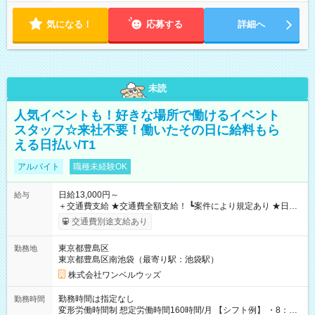
気になる！
応募する
詳細へ
未読
人気イベントも！好きな場所で働けるイベント
スタッフ☆来社不要！働いたその日に給料もら
える日払い/T1
アルバイト
職種未経験OK
日給13,000円～
給与
＋交通費支給 ★交通費全額支給！ ┗案件により規定あり ★日払
いOK！（規定あり） ┗働いたその日に現金GET♪ お仕事後はコ
交通費別途支給あり
ンビニATMから 日払い分を引き落とせます！ 【試用期間】試
用期間なし
東京都豊島区
勤務地
東京都豊島区南池袋（最寄り駅：池袋駅）
株式会社ワンベルウッズ
勤務時間は指定なし
勤務時間
変形労働時間制 想定労働時間160時間/月 【シフト例】 ・8：00