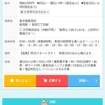
時給1500円 ■日払い・週払いOK！(規定あり) ■現金日払いも
給与
OK(規定あり)
交通費別途支給あり
東京都新宿区
勤務地
新宿駅
/
新宿三丁目駅
大手物流会社（年齢不問／「無理なく続けられる」と好評の
職場です！）
9:00～18:00（実動8時間） 希望の時間帯を選べます！ ＜シフト
勤務時間
例＞ ・8：30～12：00 ・10：00～19：00 ・17：00～22：00
・13：00～22：00 ・22：00～翌6：00 など
【急募】即日スタートＯＫ！ 単発1日のみから働けます。
期間
週1日からOK
/
日払いOK
/
履歴書不要
/
40～50代活躍中
/
副
特徴
業・WワークOK
/
服装自由
/
シフト勤務
/
10名以上の大量募
集
/
電話対応なし
/
パソコンスキル不要
気になる！
応募する
詳細へ
未読