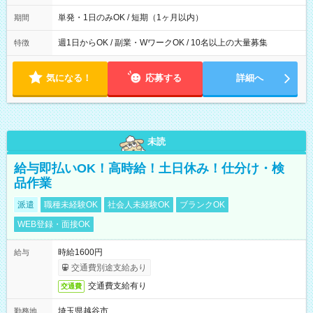
間は 試験により異なります。
単発・1日のみOK / 短期（1ヶ月以内）
期間
週1日からOK / 副業・WワークOK / 10名以上の大量募集
特徴
気になる！
応募する
詳細へ
未読
給与即払いOK！高時給！土日休み！仕分け・検
品作業
派遣
職種未経験OK
社会人未経験OK
ブランクOK
WEB登録・面接OK
時給1600円
給与
交通費別途支給あり
交通費支給有り
交通費
埼玉県越谷市
勤務地