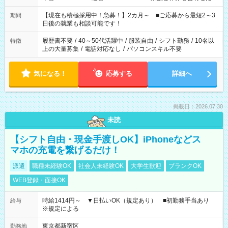
い」 「余裕を持って夕飯の準備がしたい」 「できれば残業はし
たくない」 など、ご希望を教えてくださいね。 ※Wワーク希望
【現在も積極採用中！急募！】2カ月～ ■ご応募から最短2～3
期間
の方へ 今ご覧のお仕事で希望する勤務時間と、もう1つのお仕事
日後の就業も相談可能です！
の勤務時間。 合計で週40時間を超える場合は応募できません。
履歴書不要
/
40～50代活躍中
/
服装自由
/
シフト勤務
/
10名以
特徴
上の大量募集
/
電話対応なし
/
パソコンスキル不要
気になる！
応募する
詳細へ
掲載日：2026.07.30
未読
【シフト自由・現金手渡しOK】iPhoneなどス
マホの充電を繋げるだけ！
派遣
職種未経験OK
社会人未経験OK
大学生歓迎
ブランクOK
WEB登録・面接OK
時給1414円～ ▼日払いOK（規定あり） ■初勤務手当あり
給与
※規定による
東京都新宿区
勤務地