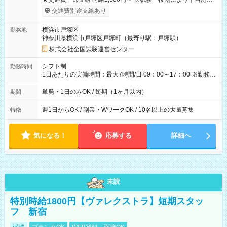
※勤務回数により昇給あり 【即給（前払い）オプションあ
交通費別途支給あり
り！】 希望される場合、勤務から1週間ほどで給与の一部を受け
取れます。 ※手数料418円がかかります。 【過去試験日の収入
横浜市戸塚区
勤務地
例】 ・河合塾模擬試験 8:30～17:30（休憩1時間） 時給1,300円
神奈川県横浜市戸塚区戸塚町（最寄り駅：戸塚駅）
×8時間＝日収10,400円＋交通費 ※当日の役割により時給＋100
円の場合あり ・国家試験 7:00～13:30（休憩なし） 時給1,300
株式会社全国試験運営センター
円（役割手当＋100円）×6時間＝日収8,400円＋交通費 【試用期
間】試用期間なし
シフト制
勤務時間
1日あたりの実働時間：最大7時間/日 09：00～17：00 ※勤務時
間は 試験により異なります。
単発・1日のみOK / 短期（1ヶ月以内）
期間
週1日からOK / 副業・WワークOK / 10名以上の大量募集
特徴
気になる！
応募する
詳細へ
未読
特別時給1800円【ヴァレクストラ】短期スタッ
フ 新宿