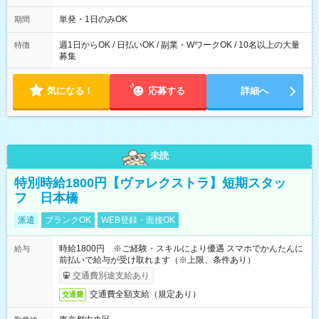
～21：00
単発・1日のみOK
期間
週1日からOK / 日払いOK / 副業・WワークOK / 10名以上の大量
特徴
募集
気になる！
応募する
詳細へ
未読
特別時給1800円【ヴァレクストラ】短期スタッ
フ 日本橋
派遣
ブランクOK
WEB登録・面接OK
時給1800円 ※ご経験・スキルにより優遇 スマホでかんたんに
給与
前払いで給与が受け取れます（※上限、条件あり）
交通費別途支給あり
交通費全額支給（規定あり）
交通費