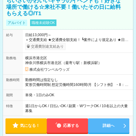
ちいさいかわいいキャラのイベントも！好きな
場所で働ける☆来社不要！働いたその日に給料
もらえる◎/T1
アルバイト
職種未経験OK
日給13,000円～
給与
＋交通費支給 ★交通費全額支給！ ┗案件により規定あり ★日払
いOK！（規定あり） ┗働いたその日に現金GET♪ お仕事後はコ
交通費別途支給あり
ンビニATMから 日払い分を引き落とせます！ 【試用期間】試
用期間なし
横浜市港北区
勤務地
神奈川県横浜市港北区（最寄り駅：新横浜駅）
株式会社ワンベルウッズ
勤務時間は指定なし
勤務時間
変形労働時間制 想定労働時間160時間/月 【シフト例】 ・8：00
～21：00
単発・1日のみOK
期間
週1日からOK / 日払いOK / 副業・WワークOK / 10名以上の大量
特徴
募集
気になる！
応募する
詳細へ