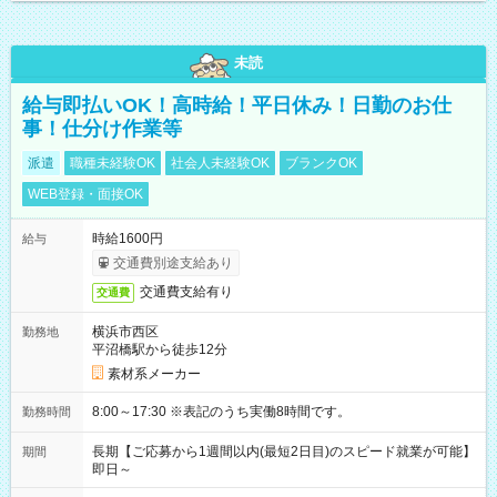
未読
給与即払いOK！高時給！平日休み！日勤のお仕
事！仕分け作業等
派遣
職種未経験OK
社会人未経験OK
ブランクOK
WEB登録・面接OK
時給1600円
給与
交通費別途支給あり
交通費支給有り
交通費
横浜市西区
勤務地
平沼橋駅から徒歩12分
素材系メーカー
8:00～17:30 ※表記のうち実働8時間です。
勤務時間
長期【ご応募から1週間以内(最短2日目)のスピード就業が可能】
期間
即日～