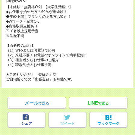
面接OK
【未経験・無資格OK】【大学生活躍中】
◆お仕事を始めた方の60％が未経験！
◆年齢不問！ブランクのある方も歓迎！
◆Wワーク・副業OK
◆資格取得支援あり
※10名以上採用予定
※学歴不問
【応募後の流れ】
（1）Webまたはお電話で応募
（2）来社不要！お電話orオンラインで簡単登録♪
（3）担当者からお仕事のご紹介
（4）職場見学＆お仕事決定
★ご来社いただく『登録会』や、
ご自宅近くでの『出張登録』も可能です。
メール
LINE
で送る
で送る
シェア
ツイート
ブックマーク