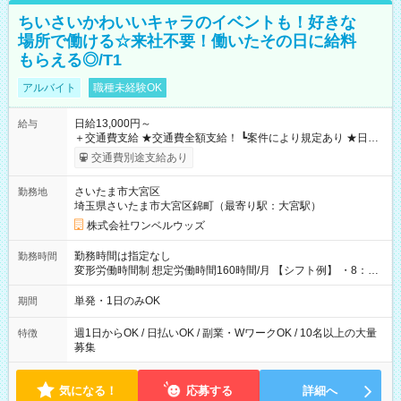
ちいさいかわいいキャラのイベントも！好きな
場所で働ける☆来社不要！働いたその日に給料
もらえる◎/T1
アルバイト
職種未経験OK
日給13,000円～
給与
＋交通費支給 ★交通費全額支給！ ┗案件により規定あり ★日払
いOK！（規定あり） ┗働いたその日に現金GET♪ お仕事後はコ
交通費別途支給あり
ンビニATMから 日払い分を引き落とせます！ 【試用期間】試
用期間なし
さいたま市大宮区
勤務地
埼玉県さいたま市大宮区錦町（最寄り駅：大宮駅）
株式会社ワンベルウッズ
勤務時間は指定なし
勤務時間
変形労働時間制 想定労働時間160時間/月 【シフト例】 ・8：00
～21：00
単発・1日のみOK
期間
週1日からOK / 日払いOK / 副業・WワークOK / 10名以上の大量
特徴
募集
気になる！
応募する
詳細へ