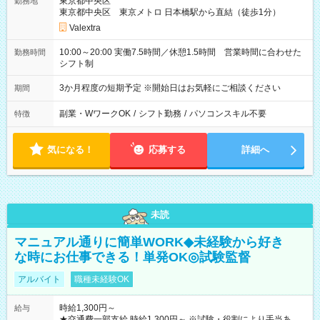
東京都中央区
勤務地
東京都中央区 東京メトロ 日本橋駅から直結（徒歩1分）
Valextra
10:00～20:00 実働7.5時間／休憩1.5時間 営業時間に合わせた
勤務時間
シフト制
3か月程度の短期予定 ※開始日はお気軽にご相談ください
期間
副業・WワークOK
/
シフト勤務
/
パソコンスキル不要
特徴
気になる！
応募する
詳細へ
未読
マニュアル通りに簡単WORK◆未経験から好き
な時にお仕事できる！単発OK◎試験監督
アルバイト
職種未経験OK
時給1,300円～
給与
★交通費一部支給 時給1,300円～ ※試験・役割により手当あり