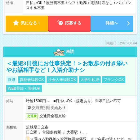
日払いOK
/
履歴書不要
/
シフト勤務
/
電話対応なし
/
パソコン
特徴
スキル不要
気になる！
応募する
詳細へ
掲載日：2026.08.04
未読
＜最短3日後にお仕事決定！＞お散歩の付き添い
やお話相手など！入浴介助ナシ
派遣
職種未経験OK
社会人未経験OK
大学生歓迎
ブランクOK
WEB登録・面接OK
時給1500円～ ■日払いOK（規定あり）※即日払い不可
給与
交通費別途支給あり
交通費全額支給
交通費
茨城県日立市
勤務地
日立駅
/
常陸多賀駅
/
大甕駅
/
…
＜選べる勤務地＞介護施設や病院 ※ご自宅の近くなど、お