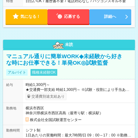
日払いOK
/
履歴書不要
/
電話対応なし
/
パソコンスキル不要
特徴
気になる！
応募する
詳細へ
未読
マニュアル通りに簡単WORK◆未経験から好き
な時にお仕事できる！単発OK◎試験監督
アルバイト
職種未経験OK
時給1,300円～
給与
★交通費一部支給 時給1,300円～ ※試験・役割により手当あり
※勤務回数により昇給あり 【即給（前払い）オプションあ
交通費別途支給あり
り！】 希望される場合、勤務から1週間ほどで給与の一部を受け
取れます。 ※手数料418円がかかります。 【過去試験日の収入
横浜市西区
勤務地
例】 ・河合塾模擬試験 8:30～17:30（休憩1時間） 時給1,300円
神奈川県横浜市西区高島（最寄り駅：横浜駅）
×8時間＝日収10,400円＋交通費 ※当日の役割により時給＋100
円の場合あり ・国家試験 7:00～13:30（休憩なし） 時給1,300
株式会社全国試験運営センター
円（役割手当＋100円）×6時間＝日収8,400円＋交通費 【試用期
間】試用期間なし
シフト制
勤務時間
1日あたりの実働時間：最大7時間/日 09：00～17：00 ※勤務時