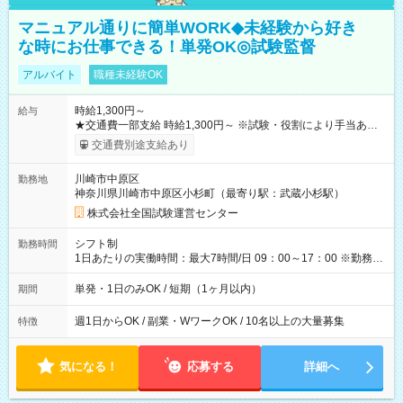
マニュアル通りに簡単WORK◆未経験から好き
な時にお仕事できる！単発OK◎試験監督
アルバイト
職種未経験OK
時給1,300円～
給与
★交通費一部支給 時給1,300円～ ※試験・役割により手当あり
※勤務回数により昇給あり 【即給（前払い）オプションあ
交通費別途支給あり
り！】 希望される場合、勤務から1週間ほどで給与の一部を受け
取れます。 ※手数料418円がかかります。 【過去試験日の収入
川崎市中原区
勤務地
例】 ・河合塾模擬試験 8:30～17:30（休憩1時間） 時給1,300円
神奈川県川崎市中原区小杉町（最寄り駅：武蔵小杉駅）
×8時間＝日収10,400円＋交通費 ※当日の役割により時給＋100
円の場合あり ・国家試験 7:00～13:30（休憩なし） 時給1,300
株式会社全国試験運営センター
円（役割手当＋100円）×6時間＝日収8,400円＋交通費 【試用期
間】試用期間なし
シフト制
勤務時間
1日あたりの実働時間：最大7時間/日 09：00～17：00 ※勤務時
間は 試験により異なります。
単発・1日のみOK / 短期（1ヶ月以内）
期間
週1日からOK / 副業・WワークOK / 10名以上の大量募集
特徴
気になる！
応募する
詳細へ