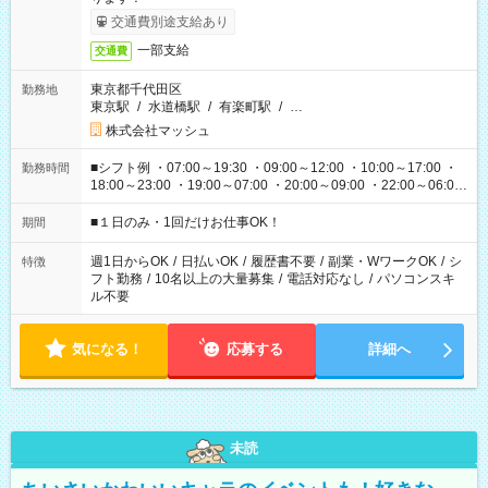
交通費別途支給あり
一部支給
交通費
東京都千代田区
勤務地
東京駅
/
水道橋駅
/
有楽町駅
/
…
株式会社マッシュ
■シフト例 ・07:00～19:30 ・09:00～12:00 ・10:00～17:00 ・
勤務時間
18:00～23:00 ・19:00～07:00 ・20:00～09:00 ・22:00～06:00
etc ★最短で3時間で5,120円のお仕事から 15時間で2万円近く稼
げるお仕事も！ ご希望のお時間に合わせてご紹介！ ※シフトは
■１日のみ・1回だけお仕事OK！
期間
現場によって異なります。 ※勿論、休憩時間はあるのでご安心
ください！
週1日からOK
/
日払いOK
/
履歴書不要
/
副業・WワークOK
/
シ
特徴
フト勤務
/
10名以上の大量募集
/
電話対応なし
/
パソコンスキ
ル不要
気になる！
応募する
詳細へ
未読