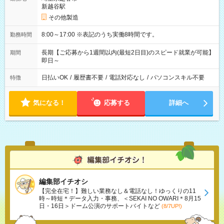
新越谷駅
その他製造
8:00～17:00 ※表記のうち実働8時間です。
勤務時間
長期【ご応募から1週間以内(最短2日目)のスピード就業が可能】
期間
即日～
日払いOK
/
履歴書不要
/
電話対応なし
/
パソコンスキル不要
特徴
気になる！
応募する
詳細へ
編集部イチオシ
【完全在宅！】難しい業務なし＆電話なし！ゆっくりの11
時～時短＊データ入力・事務、＜SEKAI NO OWARI＊8月15
日・16日＞ドーム公演のサポートバイトなど
(8/7UP!)