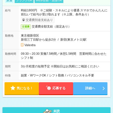
派遣
ブランクOK
WEB登録・面接OK
時給1800円 ※ご経験・スキルにより優遇 スマホでかんたんに
給与
前払いで給与が受け取れます（※上限、条件あり）
交通費別途支給あり
交通費全額支給（規定あり）
交通費
東京都新宿区
勤務地
新宿三丁目駅から徒歩2分
/
新宿(東京メトロ)駅
Valextra
09:30～20:30 実働7.5時間／休憩1.5時間 営業時間に合わせた
勤務時間
シフト制
3か月程度の短期予定 ※開始日はお気軽にご相談ください
期間
副業・WワークOK
/
シフト勤務
/
パソコンスキル不要
特徴
気になる！
応募する
詳細へ
未読