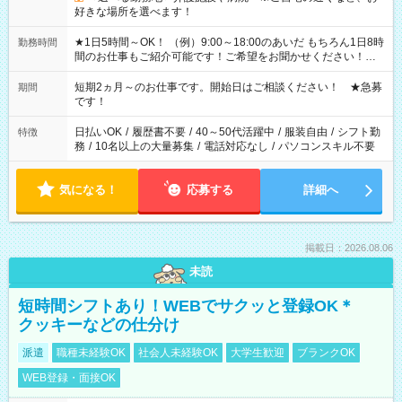
好きな場所を選べます！
★1日5時間～OK！ （例）9:00～18:00のあいだ もちろん1日8時
勤務時間
間のお仕事もご紹介可能です！ご希望をお聞かせください！★
家庭の都合でお休みが必要な場合も遠慮なくご相談ください。
※週最低15時間以上の勤務が必要です
短期2ヵ月～のお仕事です。開始日はご相談ください！ ★急募
期間
です！
日払いOK
/
履歴書不要
/
40～50代活躍中
/
服装自由
/
シフト勤
特徴
務
/
10名以上の大量募集
/
電話対応なし
/
パソコンスキル不要
気になる！
応募する
詳細へ
掲載日：2026.08.06
未読
短時間シフトあり！WEBでサクッと登録OK＊
クッキーなどの仕分け
派遣
職種未経験OK
社会人未経験OK
大学生歓迎
ブランクOK
WEB登録・面接OK