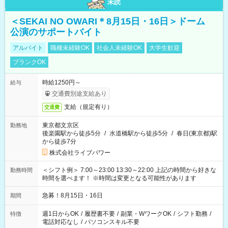
未読
＜SEKAI NO OWARI＊8月15日・16日＞ドーム
公演のサポートバイト
アルバイト
職種未経験OK
社会人未経験OK
大学生歓迎
ブランクOK
時給1250円～
給与
交通費別途支給あり
支給（規定有り）
交通費
東京都文京区
勤務地
後楽園駅から徒歩5分
/
水道橋駅から徒歩5分
/
春日(東京都)駅
から徒歩7分
株式会社ライブパワー
＜シフト例＞ 7:00～23:00 13:30～22:00 上記の時間から好きな
勤務時間
時間を選べます！ ※時間は変更となる可能性があります
急募！8月15日・16日
期間
週1日からOK
/
履歴書不要
/
副業・WワークOK
/
シフト勤務
/
特徴
電話対応なし
/
パソコンスキル不要