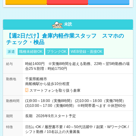
未読
【週2日だけ】倉庫内軽作業スタッフ スマホの
チェック・検品
派遣
職種未経験OK
ブランクOK
WEB登録・面接OK
時給1400円 ※実働8時間を超える勤務、22時～翌5時勤務の場
給与
合25％割増：時給1750円
千葉県船橋市
勤務地
南船橋駅から徒歩10分程度
スマートフォンを取り扱う倉庫
(1)9:00～18:00（実働8時間） (2)10:00～18:00（実働7時間）
勤務時間
(3)10:00～17:00（実働6時間） ※時間帯選べます ※休憩60分
長期 2026年9月スタート予定
期間
日払いOK
/
履歴書不要
/
40～50代活躍中
/
副業・WワークOK
/
特徴
シフト勤務
/
10名以上の大量募集