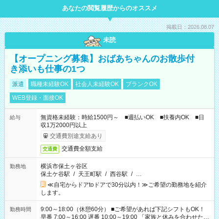
あなたの閲覧履歴からのオススメ
掲載日：2026.08.07
未読
【オープニング募集】おばあちゃんのお散歩付
き添いも仕事の1つ
派遣
職種未経験OK
社会人未経験OK
ブランクOK
WEB登録・面接OK
無資格未経験：時給1500円～ ■週払いOK ■扶養内OK ■日
給与
収1万2000円以上
交通費別途支給あり
交通費全額支給
交通費
横浜市保土ヶ谷区
勤務地
保土ケ谷駅
/
天王町駅
/
西谷駅
/
…
≪自宅からドアtoドアで30分以内！≫ご希望の勤務地を紹介
します。
9:00～18:00（休憩60分） ■ご希望があれば下記シフトもOK！
勤務時間
早番 7:00～16:00 遅番 10:00～19:00 「家族と休みを合わせた