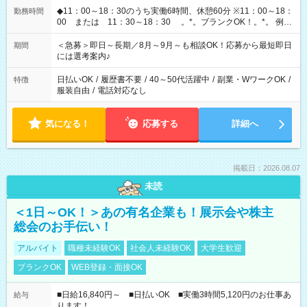
◆11：00～18：30のうち実働6時間、休憩60分 ※11：00～18：
勤務時間
00 または 11：30～18：30 。*。ブランクOK！。*。 例え
ば前職が、 在宅/財団法人/事務/コールセンター/受付/販売/カフェ
スタッフ スイーツ販売/ホテルフロント/化粧品販売/など 様々な
＜急募＞即日～長期／8月～9月～も相談OK！応募から最短即日
期間
業界から入社して活躍されています♪
には選考案内♪
日払いOK
/
履歴書不要
/
40～50代活躍中
/
副業・WワークOK
/
特徴
服装自由
/
電話対応なし
気になる！
応募する
詳細へ
掲載日：2026.08.07
未読
＜1日～OK！＞あの有名企業も！展示会や株主
総会のお手伝い！
アルバイト
職種未経験OK
社会人未経験OK
大学生歓迎
ブランクOK
WEB登録・面接OK
■日給16,840円～ ■日払いOK ■実働3時間5,120円のお仕事あ
給与
ります！