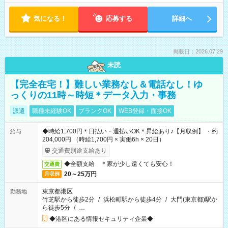
気になる！
応募する
詳細へ
掲載日：2026.07.29
未読
【完全在宅！】難しい業務なし＆電話なし！ゆ
っくりの11時～時短＊データ入力・事務
派遣
職種未経験OK
ブランクOK
WEB登録・面接OK
◆時給1,700円＊日払い・週払いOK＊昇給あり♪【月収例】 ・約
給与
204,000円 （時給1,700円 × 実働6h × 20日）
交通費別途支給あり
◆全額支給 ＊家が少し遠くても安心！
交通費
20～25万円
月収例
東京都港区
勤務地
竹芝駅から徒歩2分
/
浜松町駅から徒歩4分
/
大門(東京都)駅か
ら徒歩5分
/
…
◆港区にある情報セキュリティ企業◆