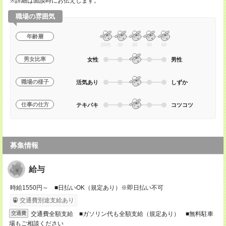
※詳細は面談時にお伝えします。
職場の雰囲気
年齢層
20代
30
40
50
60
男女比率
女性
男性
職場の様子
活気あり
しずか
仕事の仕方
テキパキ
コツコツ
募集情報
給与
時給1550円～ ■日払いOK（規定あり）※即日払い不可
交通費別途支給あり
交通費全額支給 ■ガソリン代も全額支給（規定あり） ■無料駐車
交通費
場もご相談ください