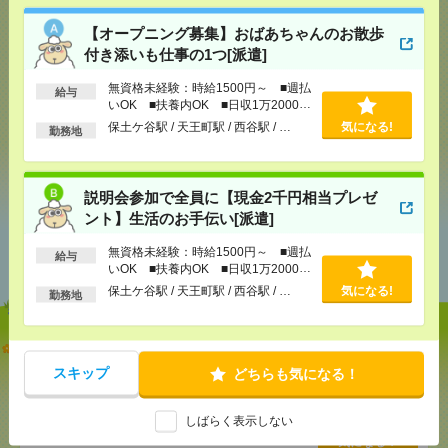
気になる！
電話応募
【オープニング募集】おばあちゃんのお散歩
付き添いも仕事の1つ[派遣]
無資格未経験：時給1500円～ ■週払
給与
メール
LINE
で送る
で送る
いOK ■扶養内OK ■日収1万2000円
以上
保土ケ谷駅 / 天王町駅 / 西谷駅 / …
気になる!
勤務地
シェア
ツイート
ブックマーク
説明会参加で全員に【現金2千円相当プレゼ
ント】生活のお手伝い[派遣]
あなたの閲覧履歴からの
無資格未経験：時給1500円～ ■週払
給与
おすすめ
いOK ■扶養内OK ■日収1万2000円
以上
保土ケ谷駅 / 天王町駅 / 西谷駅 / …
気になる!
勤務地
【オープニング募集】おばあちゃんのお散歩付き添
いも仕事の1つ[派遣]
スキップ
どちらも気になる！
[給 与]
無資格未経験：時給1500円～ ■週払い
OK ■扶養内OK ■日収1万2000円以上
しばらく表示しない
[交通費]
交通費全額支給
気になる！