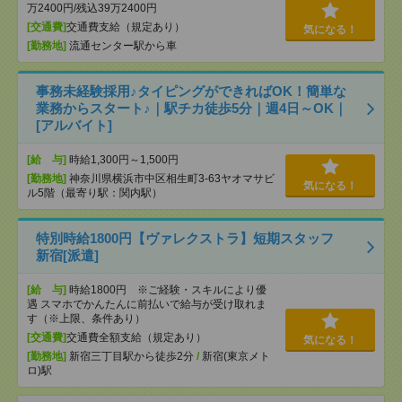
万2400円/残込39万2400円
[交通費]
交通費支給（規定あり）
気になる！
[勤務地]
流通センター駅から車
事務未経験採用♪タイピングができればOK！簡単な
業務からスタート♪｜駅チカ徒歩5分｜週4日～OK｜
[アルバイト]
[給 与]
時給1,300円～1,500円
[勤務地]
神奈川県横浜市中区相生町3-63ヤオマサビ
気になる！
ル5階（最寄り駅：関内駅）
特別時給1800円【ヴァレクストラ】短期スタッフ
新宿[派遣]
[給 与]
時給1800円 ※ご経験・スキルにより優
遇 スマホでかんたんに前払いで給与が受け取れま
す（※上限、条件あり）
[交通費]
交通費全額支給（規定あり）
気になる！
[勤務地]
新宿三丁目駅から徒歩2分
/
新宿(東京メト
ロ)駅