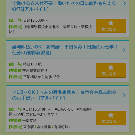
で働ける☆来社不要！働いたその日に給料もらえる
◎/T1[アルバイト]
[給 与]
日給13,000円～
[勤務地]
神奈川県横浜市港北区（最寄り駅：新横浜
気になる！
駅）
給与即払いOK！高時給！平日休み！日勤のお仕事！
仕分け作業等[派遣]
[給 与]
時給1600円
[交通費]
交通費支給有り
気になる！
[勤務地]
平沼橋駅から徒歩12分
＜1日～OK！＞あの有名企業も！展示会や株主総会
のお手伝い！[アルバイト]
[給 与]
■日給16,840円～ ■日払いOK ■実働3時
間5,120円のお仕事あります！
[交通費]
一部支給
気になる！
[勤務地]
東京駅
/
水道橋駅
/
有楽町駅
/
…