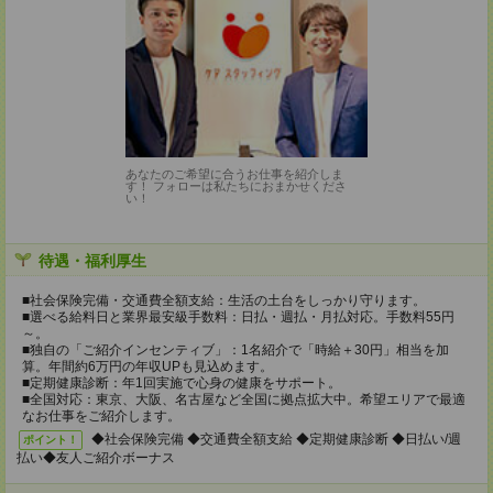
あなたのご希望に合うお仕事を紹介しま
す！ フォローは私たちにおまかせくださ
い！
待遇・福利厚生
■社会保険完備・交通費全額支給：生活の土台をしっかり守ります。
■選べる給料日と業界最安級手数料：日払・週払・月払対応。手数料55円
～。
■独自の「ご紹介インセンティブ」：1名紹介で「時給＋30円」相当を加
算。年間約6万円の年収UPも見込めます。
■定期健康診断：年1回実施で心身の健康をサポート。
■全国対応：東京、大阪、名古屋など全国に拠点拡大中。希望エリアで最適
なお仕事をご紹介します。
◆社会保険完備 ◆交通費全額支給 ◆定期健康診断 ◆日払い/週
ポイント！
払い◆友人ご紹介ボーナス