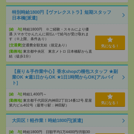
特別時給1800円【ヴァレクストラ】短期スタッフ
日本橋[派遣]
[給 与]
時給1800円 ※ご経験・スキルにより優
遇 スマホでかんたんに前払いで給与が受け取れま
す（※上限、条件あり）
[交通費]
交通費全額支給（規定あり）
気になる！
[勤務地]
東京都中央区 東京メトロ 日本橋駅から直
結（徒歩1分）
【座り＆手作業中心】香水shopの梱包スタッフ ★副
業OK ★週1日からOK ★1日1時間からOK[アルバイ
ト]
[給 与]
時給1,400円～
[勤務地]
東京都千代田区内神田2丁目14番12号 星屋
気になる！
第六ビル402号（最寄り駅：神田駅）
大田区！軽作業！時給1800円[派遣]
[給 与]
時給1800円 日額平均1万4400円/月額30