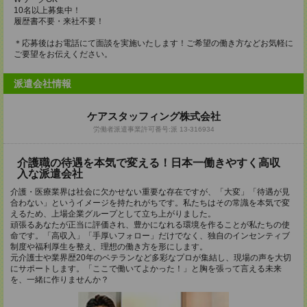
10名以上募集中！
履歴書不要・来社不要！
＊応募後はお電話にて面談を実施いたします！ご希望の働き方などお気軽に
ご要望をお伝えください。
派遣会社情報
ケアスタッフィング株式会社
労働者派遣事業許可番号:派 13-316934
介護職の待遇を本気で変える！日本一働きやすく高収
入な派遣会社
介護・医療業界は社会に欠かせない重要な存在ですが、「大変」「待遇が見
合わない」というイメージを持たれがちです。私たちはその常識を本気で変
えるため、上場企業グループとして立ち上がりました。
頑張るあなたが正当に評価され、豊かになれる環境を作ることが私たちの使
命です。「高収入」「手厚いフォロー」だけでなく、独自のインセンティブ
制度や福利厚生を整え、理想の働き方を形にします。
元介護士や業界歴20年のベテランなど多彩なプロが集結し、現場の声を大切
にサポートします。「ここで働いてよかった！」と胸を張って言える未来
を、一緒に作りませんか？