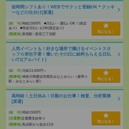
短時間シフトあり！WEBでサクッと登録OK＊クッキ
ーなどの仕分け[派遣]
[給 与]
時給1500円 ■日払い・週払いOK！(規定
あり) ■現金日払いもOK(規定あり)
気になる！
[勤務地]
新宿駅
/
新宿三丁目駅
人気イベントも！好きな場所で働けるイベントスタ
ッフ☆来社不要！働いたその日に給料もらえる日払
い/T1[アルバイト]
[給 与]
日給13,000円～
[勤務地]
神奈川県横浜市西区みなとみらい（最寄り
気になる！
駅：みなとみらい駅）
高時給！土日休み！日勤のお仕事！検査、分析業務
[派遣]
[給 与]
時給1500円
[交通費]
交通費支給有り
気になる！
[勤務地]
鳥浜駅から徒歩12分