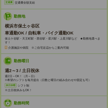
交通費全額支給
交通費
勤務地
横浜市保土ヶ谷区
車通勤OK / 自転車・バイク通勤OK
保土ケ谷駅・天王町駅・西谷駅・星川駅・上星川駅など ★勤務地選べま
す！
介護施設や病院 ※ご自宅近辺からご案内可能
勤務曜日
週2～3 / 土日祝休
週2日～OK！（月～日）
※希望のシフトを毎月提出（日数と曜日の組み合わせや固定も可）
シフト制
休日休暇
※土日祝休みもOK！
勤務時間