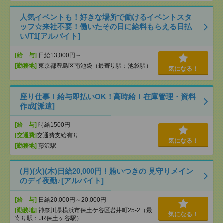
人気イベントも！好きな場所で働けるイベントスタ
ッフ☆来社不要！働いたその日に給料もらえる日払
い/T1[アルバイト]
[給 与]
日給13,000円～
[勤務地]
東京都豊島区南池袋（最寄り駅：池袋駅）
気になる！
座り仕事！給与即払いOK！高時給！在庫管理・資料
作成[派遣]
[給 与]
時給1500円
[交通費]
交通費支給有り
気になる！
[勤務地]
藤沢駅
(月)(火)(木)日給20,000円！賄いつきの 見守りメイン
のデイ夜勤♪[アルバイト]
[給 与]
日給20,000円～20,000円
[勤務地]
神奈川県横浜市保土ケ谷区岩井町25-2（最
気になる！
寄り駅：JR保土ヶ谷駅）