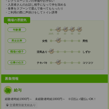
・レクリエーションの準備やお手伝い
・入居者さんのお話し相手になって仲を深める
・食事をスプーンで運んで食べてもらったり
・ご利用の際に声掛けをしてトイレ誘導
職場の雰囲気
年齢層
20代
30
40
50
60
男女比率
女性
男性
職場の様子
活気あり
しずか
仕事の仕方
テキパキ
コツコツ
募集情報
給与
経験者時給1900円～ 未経験者時給1800円～ ※日払い/週払いOK！
交通費別途支給あり