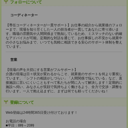
フォローについて
コーディネーター
【専任コーディネーターが一貫サポート】お仕事の紹介から就業後のフォロ
ーまで、現場を知り尽くした一人の担当者が一貫してあなたに寄り添いま
す。職場の雰囲気や人間関係まで熟知しているため、ミスマッチのない的確
なアドバイスが可能。定期的な対話を通じて、お仕事探しの不安から就業中
の小さなお悩みまで、いつでも気軽に相談できる安心のサポート体制を整え
ています。
営業
【現場の声を大切にする営業がフルサポート】
介護の現場は日々状況が変わるからこそ、就業後のサポートを何より重視し
ています。「シフトの相談がしづらい」「人間関係で悩んでいる」など、直
接施設に言いにくいこともすべて私たちが間に入って解決します！定期的に
施設へ伺い、みなさんが笑顔で気持ちよく働けるよう、全力で交渉・調整を
行います。一人で抱え込まずに、まずは何でも頼ってくださいね！
登録について
Web登録は24時間365日受け付けております！
お電話の場合
■平日：8時～20時