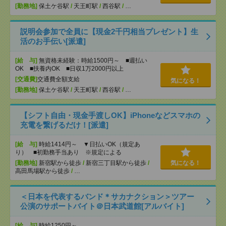
[勤務地]
保土ケ谷駅
/
天王町駅
/
西谷駅
/
…
説明会参加で全員に【現金2千円相当プレゼント】生
活のお手伝い[派遣]
[給 与]
無資格未経験：時給1500円～ ■週払い
OK ■扶養内OK ■日収1万2000円以上
[交通費]
交通費全額支給
気になる！
[勤務地]
保土ケ谷駅
/
天王町駅
/
西谷駅
/
…
【シフト自由・現金手渡しOK】iPhoneなどスマホの
充電を繋げるだけ！[派遣]
[給 与]
時給1414円～ ▼日払いOK（規定あ
り） ■初勤務手当あり ※規定による
[勤務地]
新宿駅から徒歩
/
新宿三丁目駅から徒歩
/
気になる！
高田馬場駅から徒歩
/
…
＜日本を代表するバンド＊サカナクション＞ツアー
公演のサポートバイト＠日本武道館[アルバイト]
[給 与]
時給1250円～