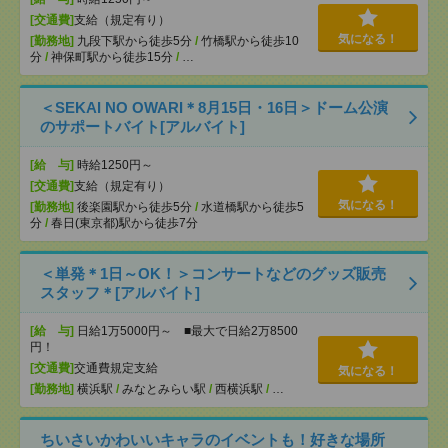
[交通費]
支給（規定有り）
気になる！
[勤務地]
九段下駅から徒歩5分
/
竹橋駅から徒歩10
分
/
神保町駅から徒歩15分
/
…
＜SEKAI NO OWARI＊8月15日・16日＞ドーム公演
のサポートバイト[アルバイト]
[給 与]
時給1250円～
[交通費]
支給（規定有り）
気になる！
[勤務地]
後楽園駅から徒歩5分
/
水道橋駅から徒歩5
分
/
春日(東京都)駅から徒歩7分
＜単発＊1日～OK！＞コンサートなどのグッズ販売
スタッフ＊[アルバイト]
[給 与]
日給1万5000円～ ■最大で日給2万8500
円！
[交通費]
交通費規定支給
気になる！
[勤務地]
横浜駅
/
みなとみらい駅
/
西横浜駅
/
…
ちいさいかわいいキャラのイベントも！好きな場所