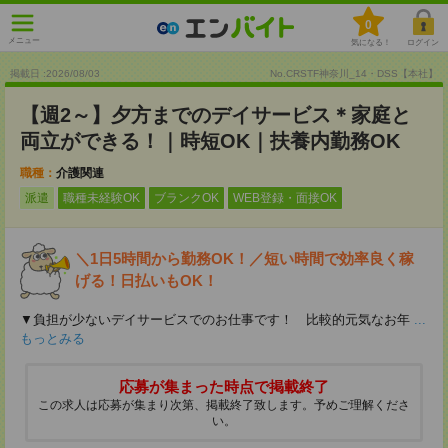
0
メニュー
気になる！
ログイン
掲載日 :2026
/
08
/
03
No.CRSTF神奈川_14・DSS【本社】
【週2～】夕方までのデイサービス＊家庭と
両立ができる！｜時短OK｜扶養内勤務OK
職種：
介護関連
派遣
職種未経験OK
ブランクOK
WEB登録・面接OK
＼1日5時間から勤務OK！／短い時間で効率良く稼
げる！日払いもOK！
▼負担が少ないデイサービスでのお仕事です！ 比較的元気なお年
...
もっとみる
応募が集まった時点で掲載終了
この求人は応募が集まり次第、掲載終了致します。予めご理解くださ
い。