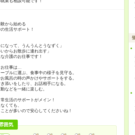
の就業も相談可能です！
経験から始める
での生活サポート！
手になって、うんうんとうなずく」
いいからお散歩に連れ出す」
派な介護のお仕事です！
なお仕事は…
テーブルに運ぶ、食事中の様子を見守る。
やお風呂の時の声かけやサポートをする。
付き添いをしたり、お話相手になる。
運動などを一緒に楽しむ。
日常生活のサポートがメイン！
えなくても、
ることが多いので安心してくださいね！
雰囲気