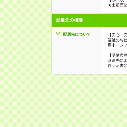
★出張面
派遣先の概要
配属先について
【安心・
福祉のお
用中。シ
【受動喫
派遣先に
件明示書