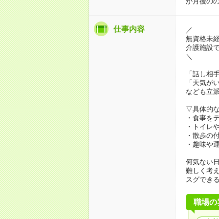
か月後の
仕事内容
／
無資格未
介護施設
＼
「話し相
「天気が
なども立
▽具体的
・食事を
・トイレ
・散歩の
・趣味や
何気ない
難しく考
スグでき
職場の