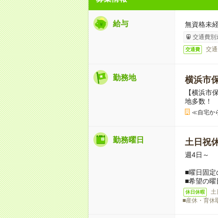
給与
無資格未経
交通費別
交通
交通費
勤務地
横浜市
【横浜市
地多数！
≪自宅か
勤務曜日
土日祝
週4日～
■曜日固定
■希望の曜
土
休日休暇
■産休・育休