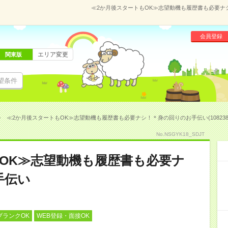
≪2か月後スタートもOK≫志望動機も履歴書も必要ナシ！
会員登録
エリア変更
関東版
望条件
≪2か月後スタートもOK≫志望動機も履歴書も必要ナシ！＊身の回りのお手伝い(108238
No.NSGYK18_SDJT
OK≫志望動機も履歴書も必要ナ
手伝い
ブランクOK
WEB登録・面接OK