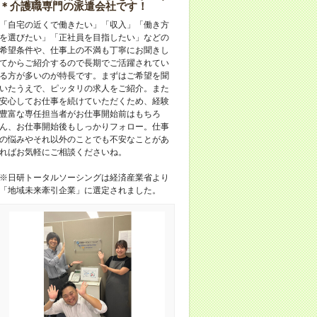
＊介護職専門の派遣会社です！
「自宅の近くで働きたい」「収入」「働き方
を選びたい」「正社員を目指したい」などの
希望条件や、仕事上の不満も丁寧にお聞きし
てからご紹介するので長期でご活躍されてい
る方が多いのが特長です。まずはご希望を聞
いたうえで、ピッタリの求人をご紹介。また
安心してお仕事を続けていただくため、経験
豊富な専任担当者がお仕事開始前はもちろ
ん、お仕事開始後もしっかりフォロー。仕事
の悩みやそれ以外のことでも不安なことがあ
ればお気軽にご相談くださいね。
※日研トータルソーシングは経済産業省より
「地域未来牽引企業」に選定されました。