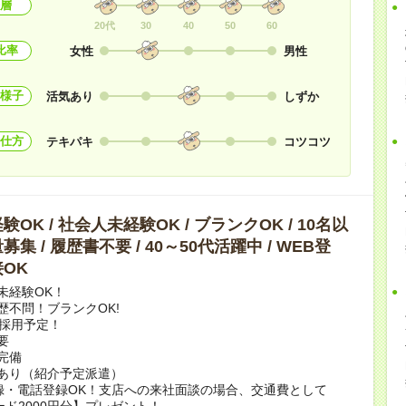
層
20代
30
40
50
60
比率
女性
男性
様子
活気あり
しずか
仕方
テキパキ
コツコツ
OK / 社会人未経験OK / ブランクOK / 10名以
集 / 履歴書不要 / 40～50代活躍中 / WEB登
OK
未経験OK！
歴不問！ブランクOK!
上採用予定！
要
完備
あり（紹介予定派遣）
録・電話登録OK！支店への来社面談の場合、交通費として
ード2000円分】プレゼント！