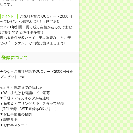
します。
ご来社登録でQUOカード2000円
ポイント！
分プレゼント♪週払いOK！（規定あり）
☆1981年創業。長く続く実績があるので安心
♪ご紹介できるお仕事多数！
選べる条件が多いって、実は重要なこと。安
心の「ニッケン」で一緒に働きましょう♪
登録について
★今ならご来社登録でQUOカード2000円分を
プレゼント中★
≪応募～就業までの流れ≫
▼Webまたはお電話にてご応募
▼日研メディカルケアから連絡
▼面談＆ヒアリングの後、スタッフ登録
（TEL登録、WEB登録もOKです！）
▼お仕事情報の提供
▼職場見学
▼お仕事スタート