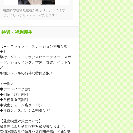
看護師や現場経験者がキャリアアドバイザー
としてしっかりフォローいたします！
待遇・福利厚生
【★ベネフィット・ステーション利用可能
★】
旅行、グルメ、リラク＆ビューティー、スポ
ーツ、ショッピング、学習、育児、ペットな
ど
各種ジャンルのお得な特典多数！
＜一例＞
◆テーマパーク割引
◆宿泊、旅行割引
◆各種飲食店割引
◆飲食チェーン店クーポン
◆サロン、スパ、ジム割引など
【受動喫煙対策について】
派遣先により受動喫煙対策が異なります。
詳細は職場見学時及び条件明示書にて通知致