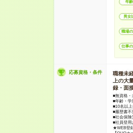
年齢
男女
職場の
仕事の
応募資格・条件
職種未経験
上の大量募
録・面接
■無資格・
■年齢・学
■10名以
■履歴書不
■社会保険
■社員登用
★WEB登
【QUOカ