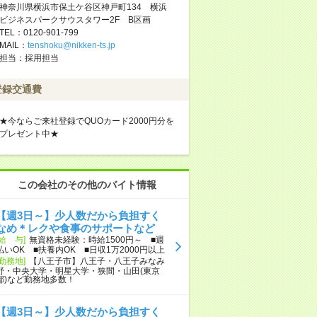
神奈川県横浜市保土ケ谷区神戸町134 横浜
ビジネスパークサウスタワー2F B区画
TEL：0120-901-799
MAIL：
tenshoku@nikken-ts.jp
担当：採用担当
登録交通費
★今ならご来社登録でQUOカード2000円分を
プレゼント中★
この会社のその他のバイト情報
【週3日～】少人数だから負担すく
なめ＊レクや食事のサポートなど
[給 与]
無資格未経験：時給1500円～ ■週
払いOK ■扶養内OK ■日収1万2000円以上
[勤務地]
【八王子市】八王子・八王子みなみ
野・中央大学・明星大学・狭間・山田(東京
都)など勤務地多数！
【週3日～】少人数だから負担すく