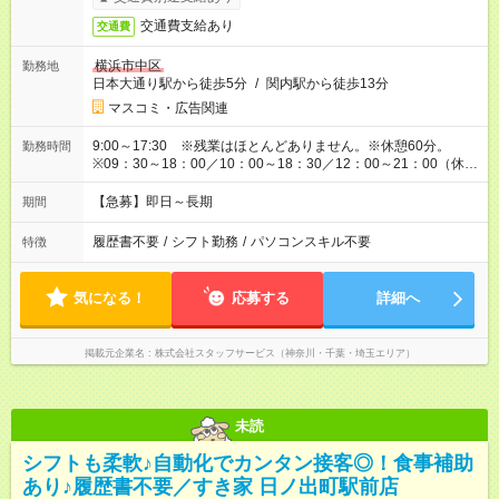
交通費支給あり
交通費
横浜市中区
勤務地
日本大通り駅から徒歩5分
/
関内駅から徒歩13分
マスコミ・広告関連
9:00～17:30 ※残業はほとんどありません。※休憩60分。
勤務時間
※09：30～18：00／10：00～18：30／12：00～21：00（休憩
60分）の勤務もあります。
【急募】即日～長期
期間
履歴書不要
/
シフト勤務
/
パソコンスキル不要
特徴
気になる！
応募する
詳細へ
掲載元企業名
株式会社スタッフサービス（神奈川・千葉・埼玉エリア）
未読
シフトも柔軟♪自動化でカンタン接客◎！食事補助
あり♪履歴書不要／すき家 日ノ出町駅前店