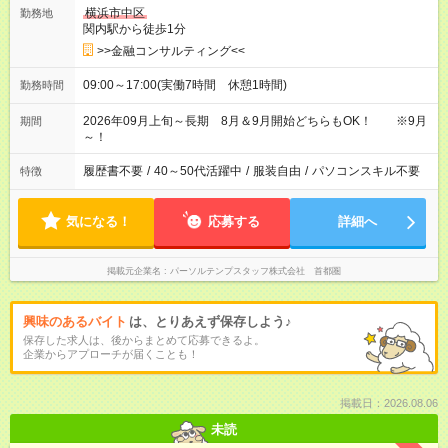
横浜市中区
勤務地
関内駅から徒歩1分
>>金融コンサルティング<<
09:00～17:00(実働7時間 休憩1時間)
勤務時間
2026年09月上旬～長期 8月＆9月開始どちらもOK！ ※9月
期間
～！
履歴書不要
/
40～50代活躍中
/
服装自由
/
パソコンスキル不要
特徴
気になる！
応募する
詳細へ
掲載元企業名
パーソルテンプスタッフ株式会社 首都圏
興味のあるバイト
は、とりあえず保存しよう♪
保存した求人は、後からまとめて応募できるよ。
企業からアプローチが届くことも！
掲載日：2026.08.06
未読