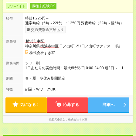
アルバイト
職種未経験OK
時給1,225円～
給与
通常時給（5時～22時）：1250円 深夜時給（22時～翌5時）：
1600円 高校生時給：1225円 【特別手当】早朝手当（5：00-9：
交通費別途支給あり
00）時給+150円 【試用期間】試用期間あり 試用期間の長さ：1
ヶ月 雇用形態、給与は本採用時と同じです。 試用期間の実態は
横浜市中区
勤務地
30日（※条件変更なし）ですが、切り上げで一ヶ月とさせてい
神奈川県
横浜市中区
日ノ出町1-51日ノ出町サクアス 1階
ただきます。 研修制度あり：15時間(研修中も同時給）
株式会社すき家
シフト制
勤務時間
1日あたりの実働時間：最大8時間/日 0:00-24:00 週2日～・1日
2h～OK ＜シフト例＞ 〇朝帯 5:00-9:00 〇昼帯 9:00-14:00 〇午
後帯 14:00-18:00 〇夜帯 18:00-22:00 〇深夜帯 22:00-翌5:00 基
春・夏・冬休み期間限定
期間
本は固定シフトですが家庭の都合などイレギュラーには対応し
ます♪
副業・WワークOK
特徴
気になる！
応募する
詳細へ
掲載元企業名
株式会社すき家