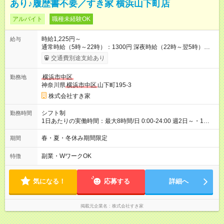
あり♪履歴書不要／すき家 横浜山下町店
アルバイト
職種未経験OK
時給1,225円～
給与
通常時給（5時～22時）：1300円 深夜時給（22時～翌5時）：
1625円 高校生時給：1225円 【特別手当】早朝手当（5：00-9：
交通費別途支給あり
00）時給+150円 【試用期間】試用期間あり 試用期間の長さ：1
ヶ月 雇用形態、給与は本採用時と同じです。 試用期間の実態は
横浜市中区
勤務地
30日（※条件変更なし）ですが、切り上げで一ヶ月とさせてい
神奈川県
横浜市中区
山下町195-3
ただきます。 研修制度あり：15時間(研修中も同時給）
株式会社すき家
シフト制
勤務時間
1日あたりの実働時間：最大8時間/日 0:00-24:00 週2日～・1日
2h～OK ＜シフト例＞ 〇朝帯 5:00-9:00 〇昼帯 9:00-14:00 〇午
後帯 14:00-18:00 〇夜帯 18:00-22:00 〇深夜帯 22:00-翌5:00 基
春・夏・冬休み期間限定
期間
本は固定シフトですが家庭の都合などイレギュラーには対応し
ます♪
副業・WワークOK
特徴
気になる！
応募する
詳細へ
掲載元企業名
株式会社すき家