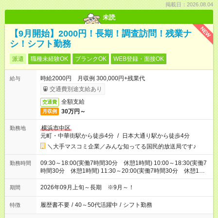
掲載日：2026.08.04
未読
NEW
【9月開始】2000円！長期！調査訪問！残業ナ
シ！シフト勤務
派遣
職種未経験OK
ブランクOK
WEB登録・面接OK
時給2000円 月収例 300,000円+残業代
給与
交通費別途支給あり
全額支給
交通費
30万円～
月収例
横浜市中区
勤務地
元町・中華街駅から徒歩4分
/
日本大通り駅から徒歩4分
＼大手マスコミ企業／みんな知ってる国民的放送局です♪
09:30～18:00(実働7時間30分 休憩1時間) 10:00～18:30(実働7
勤務時間
時間30分 休憩1時間) 11:30～20:00(実働7時間30分 休憩1時
間) ※ほとんどが9：30～18：00！このシフトのみの勤務も可能
です！
2026年09月上旬～長期 ※9月～！
期間
履歴書不要
/
40～50代活躍中
/
シフト勤務
特徴