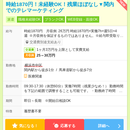
NEW
時給1870円！未経験OK！残業ほぼなし▼関内
でのテレマーケティング
派遣
職種未経験OK
ブランクOK
WEB登録・面接OK
時給1870円 月収例 26万円 時給1870円×実働7h×週5日×4
給与
週 ※月収例を保証するものではありません。※給与即受取りサ
ービス利用可（利用条件有）
交通費別途支給あり
1ヶ月3万円を上限として実費支給
交通費
25～30万円
月収例
横浜市中区
勤務地
関内駅から徒歩1分
/
馬車道駅から徒歩7分
医療関連
09:30-17:30（休憩60分）実働7時間（残業少なめ！） 勤務時間
勤務時間
を下記の範囲で調整することも可能です。 ・勤務終了時間
16:30～18:30 ・実働 06:00～08:00
即日～長期 ※開始日相談OK
期間
履歴書不要
特徴
気になる！
応募する
詳細へ