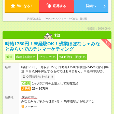
気になる！
応募する
詳細へ
掲載元企業名
パーソルテンプスタッフ株式会社 首都圏
掲載日：2026.08.04
未読
NEW
時給1750円！未経験OK！残業ほぼなし▼みな
とみらいでのテレマーケティング
派遣
職種未経験OK
ブランクOK
WEB登録・面接OK
時給1750円 月収例 27万円 時給1750円×実働7h45m×週5日×4
給与
週 ※月収例を保証するものではありません。※給与即受取りサ
ービス利用可（利用条件有）
交通費別途支給あり
1ヶ月3万円を上限として実費支給
交通費
25～30万円
月収例
横浜市中区
勤務地
みなとみらい駅から徒歩9分
/
馬車道駅から徒歩11分
メーカー