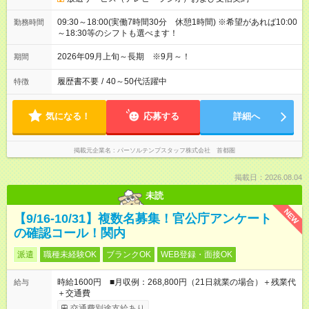
09:30～18:00(実働7時間30分 休憩1時間) ※希望があれば10:00
勤務時間
～18:30等のシフトも選べます！
2026年09月上旬～長期 ※9月～！
期間
履歴書不要
/
40～50代活躍中
特徴
気になる！
応募する
詳細へ
掲載元企業名
パーソルテンプスタッフ株式会社 首都圏
掲載日：2026.08.04
未読
NEW
【9/16-10/31】複数名募集！官公庁アンケート
の確認コール！関内
派遣
職種未経験OK
ブランクOK
WEB登録・面接OK
時給1600円 ■月収例：268,800円（21日就業の場合）＋残業代
給与
＋交通費
交通費別途支給あり