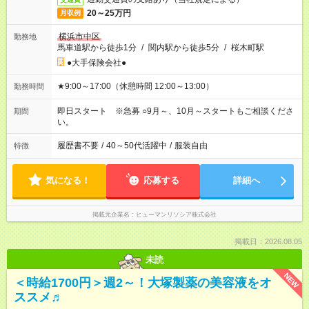
20～25万円
月収例
横浜市中区
勤務地
馬車道駅から徒歩1分
/
関内駅から徒歩5分
/
桜木町駅
●大手保険会社●
★9:00～17:00（休憩時間 12:00～13:00）
勤務時間
即日スタート ※急募 ○9月～、10月～スタートもご相談くださ
期間
い。
履歴書不要
/
40～50代活躍中
/
服装自由
特徴
気になる！
応募する
詳細へ
掲載元企業名
ヒューマンリソシア株式会社
掲載日：2026.08.05
未読
NEW
＜時給1700円＞週2～！大塚製薬の美容液をオ
ススメ♬