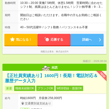
10:30～20:00 実働7.5時間、休憩1.5時間 営業時間に合わせた
勤務時間
シフト制、残業はほとんどありません！シフト例/早番：9：30
～18：30、遅番：11：30～20：30
開始日はご相談いただけます。在職中の方もお気軽にご相談く
期間
ださい
40～50代活躍中
/
シフト勤務
/
パソコンスキル不要
特徴
気になる！
応募する
詳細へ
掲載元企業名
株式会社iDA
掲載日：2026.08.04
未読
NEW
【正社員実績あり】1600円！長期！電話対応＆
履歴データ入力
派遣
職種未経験OK
ブランクOK
WEB登録・面接OK
時給1600円 月収例 256,000円
給与
交通費別途支給あり