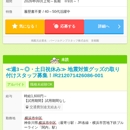
2026年09月上旬～長期 ※9月～！
期間
履歴書不要
/
40～50代活躍中
特徴
気になる！
応募する
詳細へ
掲載元企業名
パーソルテンプスタッフ株式会社 首都圏
未読
≪週3～◎・土日祝休み≫ 地震対策グッズの取り
付けスタッフ募集！/R212071426086-001
アルバイト
職種未経験OK
時給1,600円～
給与
【試用期間】試用期間なし
交通費別途支給あり
横浜市中区
勤務地
神奈川県
横浜市中区
（最寄り駅：JR各線・横浜市営地下鉄ブル
ーライン「関内」駅）