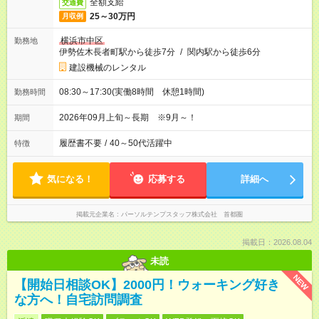
全額支給
交通費
25～30万円
月収例
横浜市中区
勤務地
伊勢佐木長者町駅から徒歩7分
/
関内駅から徒歩6分
建設機械のレンタル
08:30～17:30(実働8時間 休憩1時間)
勤務時間
2026年09月上旬～長期 ※9月～！
期間
履歴書不要
/
40～50代活躍中
特徴
気になる！
応募する
詳細へ
掲載元企業名
パーソルテンプスタッフ株式会社 首都圏
掲載日：2026.08.04
未読
NEW
【開始日相談OK】2000円！ウォーキング好き
な方へ！自宅訪問調査