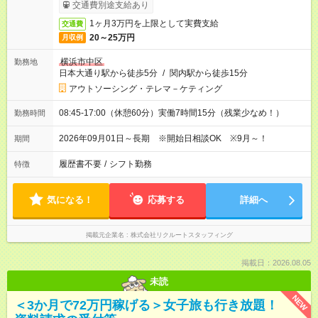
交通費別途支給あり
1ヶ月3万円を上限として実費支給
交通費
20～25万円
月収例
横浜市中区
勤務地
日本大通り駅から徒歩5分
/
関内駅から徒歩15分
アウトソーシング・テレマ－ケティング
08:45-17:00（休憩60分）実働7時間15分（残業少なめ！）
勤務時間
2026年09月01日～長期 ※開始日相談OK ※9月～！
期間
履歴書不要
/
シフト勤務
特徴
気になる！
応募する
詳細へ
掲載元企業名
株式会社リクルートスタッフィング
掲載日：2026.08.05
未読
NEW
＜3か月で72万円稼げる＞女子旅も行き放題！