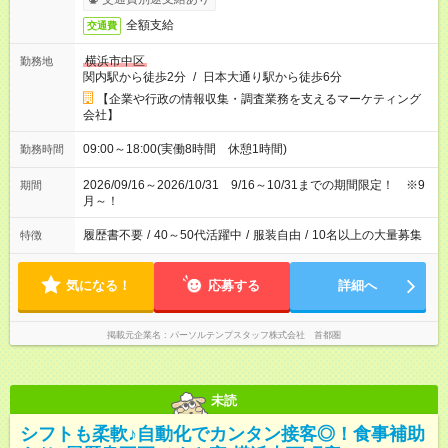
全額支給
交通費
横浜市中区
勤務地
関内駅から徒歩2分
/
日本大通り駅から徒歩6分
【企業や行政の情報収集・調査業務を支えるマーケティング
会社】
09:00～18:00(実働8時間 休憩1時間)
勤務時間
2026/09/16～2026/10/31 9/16～10/31までの期間限定！ ※9
期間
月～！
履歴書不要
/
40～50代活躍中
/
服装自由
/
10名以上の大量募集
特徴
気になる！
応募する
詳細へ
掲載元企業名
パーソルテンプスタッフ株式会社 首都圏
未読
シフトも柔軟♪自動化でカンタン接客◎！食事補助