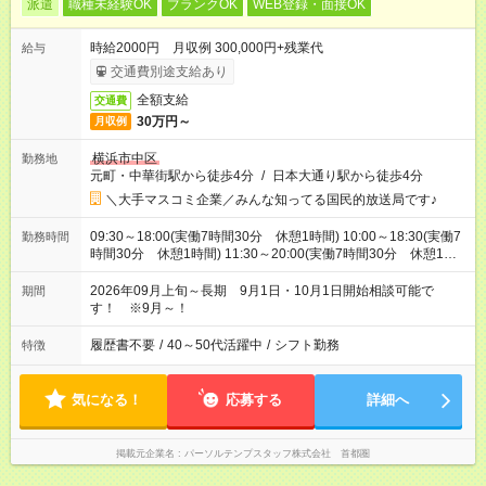
派遣
職種未経験OK
ブランクOK
WEB登録・面接OK
時給2000円 月収例 300,000円+残業代
給与
交通費別途支給あり
全額支給
交通費
30万円～
月収例
横浜市中区
勤務地
元町・中華街駅から徒歩4分
/
日本大通り駅から徒歩4分
＼大手マスコミ企業／みんな知ってる国民的放送局です♪
09:30～18:00(実働7時間30分 休憩1時間) 10:00～18:30(実働7
勤務時間
時間30分 休憩1時間) 11:30～20:00(実働7時間30分 休憩1時
間) ※ほとんどが9：30～18：00！このシフトのみの勤務も可能
です！
2026年09月上旬～長期 9月1日・10月1日開始相談可能で
期間
す！ ※9月～！
履歴書不要
/
40～50代活躍中
/
シフト勤務
特徴
気になる！
応募する
詳細へ
掲載元企業名
パーソルテンプスタッフ株式会社 首都圏