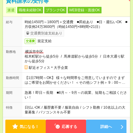
資料請求の受付等
派遣
職種未経験OK
ブランクOK
WEB登録・面接OK
時給1450円～1800円＋交通費 ■昇給あり ■日・週払いOK ■
給与
月収例24万3600円（時給1450円×8時間×21日）
交通費別途支給あり
規定支給
交通費
横浜市中区
勤務地
桜木町駅から徒歩5分
/
馬車道駅から徒歩5分
/
日本大通り駅
から徒歩5分
駅近オフィス＊大手企業
【1日7時間～OK】 様々な時間帯をご用意していますので まず
勤務時間
はご希望をお聞かせください！ ＜その他シフト例＞ 9：00～
17：00 11：00～20：00 などなど！その他のお時間もOKです！
急募！即日～長期 ■8月～・9月～の就業、短期もご相談くださ
期間
い！
日払いOK
/
履歴書不要
/
服装自由
/
シフト勤務
/
10名以上の大
特徴
量募集
/
パソコンスキル不要
気になる！
応募する
詳細へ