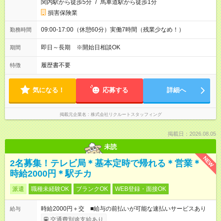
関内駅から徒歩5分
/
馬車道駅から徒歩1分
損害保険業
09:00-17:00（休憩60分）実働7時間（残業少なめ！）
勤務時間
即日～長期 ※開始日相談OK
期間
履歴書不要
特徴
気になる！
応募する
詳細へ
掲載元企業名
株式会社リクルートスタッフィング
掲載日：2026.08.05
未読
NEW
2名募集！テレビ局＊基本定時で帰れる＊営業＊
時給2000円＊駅チカ
派遣
職種未経験OK
ブランクOK
WEB登録・面接OK
時給2000円＋交 ■給与の前払いが可能な速払いサービスあり
給与
交通費別途支給あり