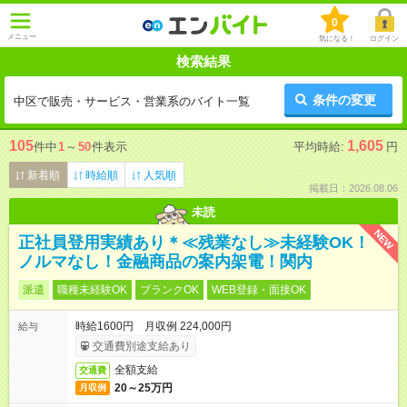
0
メニュー
気になる！
ログイン
検索結果
条件の変更
中区で販売・サービス・営業系のバイト一覧
105
1,605
件中
1
～
50
件表示
平均時給:
円
新着順
時給順
人気順
掲載日：2026.08.06
未読
NEW
正社員登用実績あり＊≪残業なし≫未経験OK！
ノルマなし！金融商品の案内架電！関内
派遣
職種未経験OK
ブランクOK
WEB登録・面接OK
時給1600円 月収例 224,000円
給与
交通費別途支給あり
全額支給
交通費
20～25万円
月収例