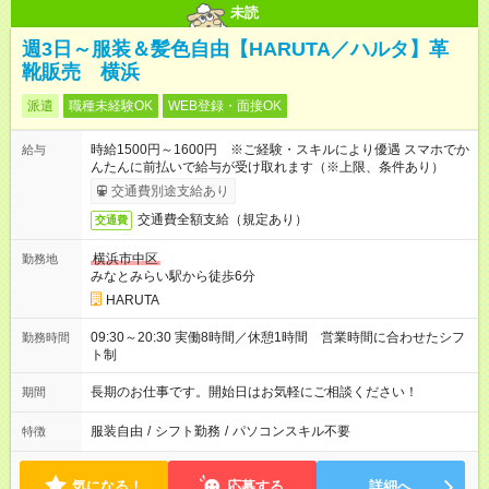
未読
週3日～服装＆髪色自由【HARUTA／ハルタ】革
靴販売 横浜
派遣
職種未経験OK
WEB登録・面接OK
時給1500円～1600円 ※ご経験・スキルにより優遇 スマホでか
給与
んたんに前払いで給与が受け取れます（※上限、条件あり）
交通費別途支給あり
交通費全額支給（規定あり）
交通費
横浜市中区
勤務地
みなとみらい駅から徒歩6分
HARUTA
09:30～20:30 実働8時間／休憩1時間 営業時間に合わせたシフ
勤務時間
ト制
長期のお仕事です。開始日はお気軽にご相談ください！
期間
服装自由
/
シフト勤務
/
パソコンスキル不要
特徴
気になる！
応募する
詳細へ