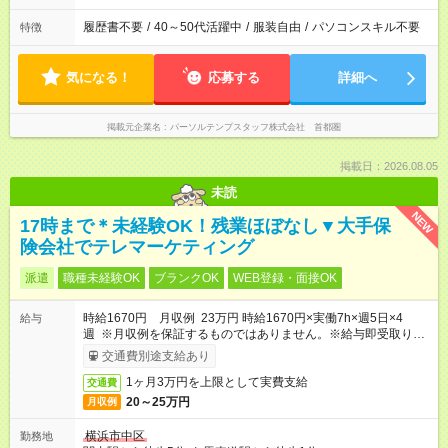
履歴書不要
/
40～50代活躍中
/
服装自由
/
パソコンスキル不要
特徴
気になる！
応募する
詳細へ
掲載元企業名
パーソルテンプスタッフ株式会社 首都圏
掲載日：2026.08.05
未読
NEW
17時まで＊未経験OK！残業ほぼなし▼大手保
険会社でテレマーケティング
派遣
職種未経験OK
ブランクOK
WEB登録・面接OK
時給1670円 月収例 23万円 時給1670円×実働7h×週5日×4
給与
週 ※月収例を保証するものではありません。※給与即受取りサ
ービス利用可（利用条件有）
交通費別途支給あり
1ヶ月3万円を上限として実費支給
交通費
20～25万円
月収例
横浜市中区
勤務地