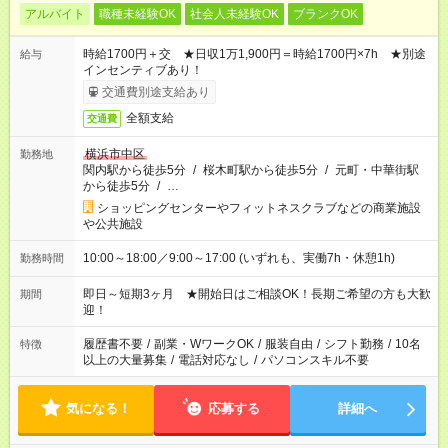
アルバイト
職種未経験OK
社会人未経験OK
ブランクOK
時給1700円＋交 ★日収1万1,900円＝時給1700円×7h ★別途
給与
インセンティブあり！
交通費別途支給あり
全額支給
交通費
横浜市中区
勤務地
関内駅から徒歩5分
/
桜木町駅から徒歩5分
/
元町・中華街駅
から徒歩5分
/
…
ショッピングセンターやフィットネスクラブなどの商業施設
や公共施設
10:00～18:00／9:00～17:00 (いずれも、実働7h・休憩1h)
勤務時間
即日～短期3ヶ月 ★開始日はご相談OK！長期ご希望の方も大歓
期間
迎！
履歴書不要
/
副業・WワークOK
/
服装自由
/
シフト勤務
/
10名
特徴
以上の大量募集
/
電話対応なし
/
パソコンスキル不要
気になる！
応募する
詳細へ