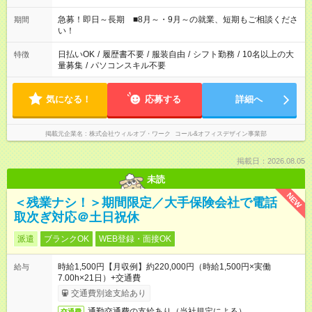
17：00 11：00～20：00 などなど！その他のお時間もOKです！
急募！即日～長期 ■8月～・9月～の就業、短期もご相談くださ
期間
い！
日払いOK
/
履歴書不要
/
服装自由
/
シフト勤務
/
10名以上の大
特徴
量募集
/
パソコンスキル不要
気になる！
応募する
詳細へ
掲載元企業名
株式会社ウィルオブ・ワーク コール&オフィスデザイン事業部
掲載日：2026.08.05
未読
NEW
＜残業ナシ！＞期間限定／大手保険会社で電話
取次ぎ対応＠土日祝休
派遣
ブランクOK
WEB登録・面接OK
時給1,500円【月収例】約220,000円（時給1,500円×実働
給与
7.00h×21日）+交通費
交通費別途支給あり
通勤交通費の支給あり（当社規定による）
交通費