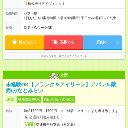
株式会社アイヴィジット
シフト制
勤務時間
1日あたりの実働時間：最大8時間/日 平日のみ週3日～OK(土日
祝日休み) 週5日勤務可能な方も大歓迎 8:30～17:30の間、1日
3時間～OK、シフト制 ※勤務時間は相談可能 ※扶養内勤務OK、
副業・WワークOK
特徴
WワークOK。 業務期間：2027年3月末まで
気になる！
応募する
詳細へ
掲載元企業名
株式会社アイヴィジット
未読
未経験OK【フランク＆アイリーン】アパレル販
売/みなとみらい
派遣
職種未経験OK
WEB登録・面接OK
時給1500円～1700円 ※ご経験・スキルにより考慮致します
給与
交通費別途支給あり
交通費全額支給（規定あり）
交通費