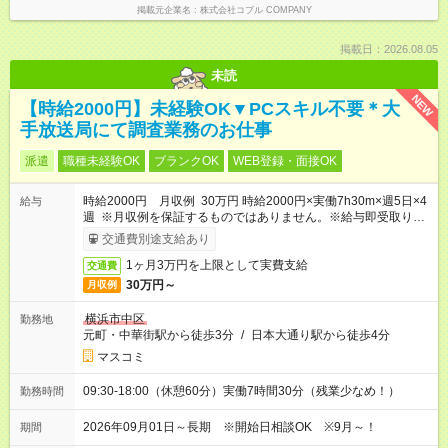
掲載元企業名
株式会社コブル COMPANY
掲載日：2026.08.05
未読
NEW
【時給2000円】未経験OK▼PCスキル不要＊大
手放送局にて調査業務のお仕事
派遣
職種未経験OK
ブランクOK
WEB登録・面接OK
時給2000円 月収例 30万円 時給2000円×実働7h30m×週5日×4
給与
週 ※月収例を保証するものではありません。※給与即受取りサ
ービス利用可（利用条件有）
交通費別途支給あり
1ヶ月3万円を上限として実費支給
交通費
30万円～
月収例
横浜市中区
勤務地
元町・中華街駅から徒歩3分
/
日本大通り駅から徒歩4分
マスコミ
09:30-18:00（休憩60分）実働7時間30分（残業少なめ！）
勤務時間
2026年09月01日～長期 ※開始日相談OK ※9月～！
期間