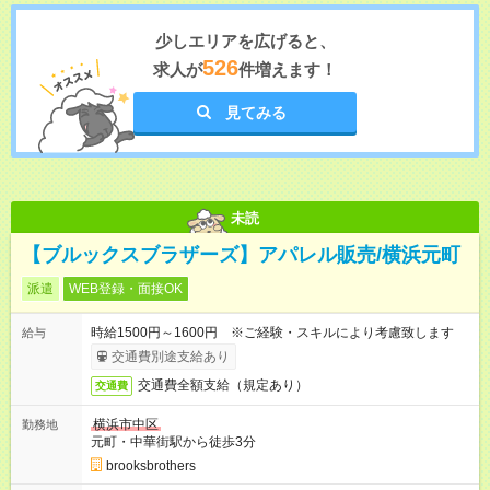
少しエリアを広げると、
526
求人が
件増えます！
見てみる
未読
【ブルックスブラザーズ】アパレル販売/横浜元町
派遣
WEB登録・面接OK
時給1500円～1600円 ※ご経験・スキルにより考慮致します
給与
交通費別途支給あり
交通費全額支給（規定あり）
交通費
横浜市中区
勤務地
元町・中華街駅から徒歩3分
brooksbrothers