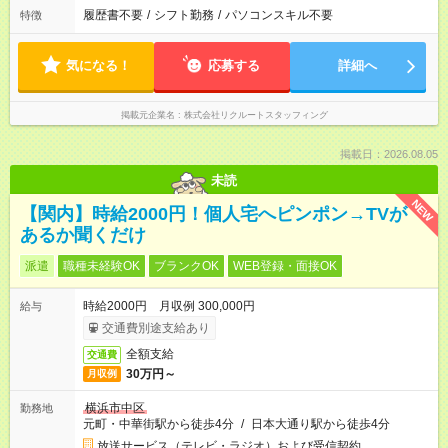
履歴書不要
/
シフト勤務
/
パソコンスキル不要
特徴
気になる！
応募する
詳細へ
掲載元企業名
株式会社リクルートスタッフィング
掲載日：2026.08.05
未読
NEW
【関内】時給2000円！個人宅へピンポン→TVが
あるか聞くだけ
派遣
職種未経験OK
ブランクOK
WEB登録・面接OK
時給2000円 月収例 300,000円
給与
交通費別途支給あり
全額支給
交通費
30万円～
月収例
横浜市中区
勤務地
元町・中華街駅から徒歩4分
/
日本大通り駅から徒歩4分
放送サービス（テレビ・ラジオ）および受信契約