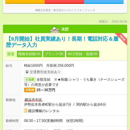
掲載元企業名
株式会社リクルートスタッフィング
掲載日：2026.08.06
未読
NEW
【9月開始】社員実績あり！長期！電話対応＆履
歴データ入力
派遣
職種未経験OK
ブランクOK
WEB登録・面接OK
時給1600円 月収例 256,000円
給与
交通費別途支給あり
全額支給 ※★制服:シャツ・うち履き（ナースシューズ
交通費
等）の用意が必要です
25～30万円
月収例
横浜市中区
勤務地
伊勢佐木長者町駅から徒歩7分
/
関内駅から徒歩6分
建設機械のレンタル
08:30～17:30(実働8時間 休憩1時間)
勤務時間