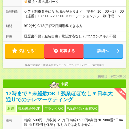
横浜・象の鼻パーク
シフト制※変更になる場合があります ［早番］10：00～17：00
勤務時間
［遅番］13：00～20：00 ※ローテーションシフト制 休憩：60
分 / 実働：6時間
9/12(土).9/13(日)※2日間勤務できる方
期間
履歴書不要
/
服装自由
/
電話対応なし
/
パソコンスキル不要
特徴
気になる！
応募する
詳細へ
掲載元企業名
株式会社センチュリーアンドカンパニー 第1営業部
掲載日：2026.08.06
未読
NEW
17時まで＊未経験OK！残業ほぼなし▼日本大
通りでのテレマーケティング
派遣
職種未経験OK
ブランクOK
WEB登録・面接OK
時給1500円 月収例 21万円 時給1500円×実働7h15m×週5日×4
給与
週 ※月収例を保証するものではありません。