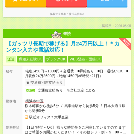
掲載元企業名
株式会社iDA
掲載日：2026.08.05
未読
NEW
【ガッツリ長期で稼げる】月24万円以上！＊カ
ンタン入力や電話対応！
派遣
職種未経験OK
ブランクOK
WEB登録・面接OK
時給1450円～1800円＋交通費 ■昇給あり ■日・週払いOK ■
給与
月収例24万3600円（時給1450円×8時間×21日）
交通費別途支給あり
交通費支給あり ※当社規定による
交通費
横浜市中区
勤務地
桜木町駅から徒歩5分
/
馬車道駅から徒歩5分
/
日本大通り駅
から徒歩5分
駅近オフィス＊大手企業
【1日7時間～OK】 様々な時間帯をご用意していますので まず
勤務時間
はご希望をお聞かせください！ ＜その他シフト例＞ 9：00～