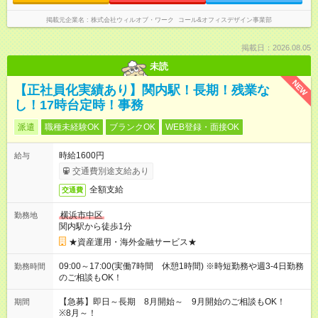
掲載元企業名
株式会社ウィルオブ・ワーク コール&オフィスデザイン事業部
掲載日：2026.08.05
未読
NEW
【正社員化実績あり】関内駅！長期！残業な
し！17時台定時！事務
派遣
職種未経験OK
ブランクOK
WEB登録・面接OK
時給1600円
給与
交通費別途支給あり
全額支給
交通費
横浜市中区
勤務地
関内駅から徒歩1分
★資産運用・海外金融サービス★
09:00～17:00(実働7時間 休憩1時間) ※時短勤務や週3-4日勤務
勤務時間
のご相談もOK！
【急募】即日～長期 8月開始～ 9月開始のご相談もOK！
期間
※8月～！