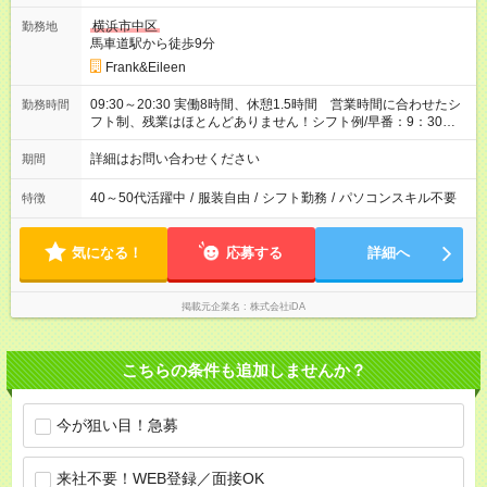
横浜市中区
勤務地
馬車道駅から徒歩9分
Frank&Eileen
09:30～20:30 実働8時間、休憩1.5時間 営業時間に合わせたシ
勤務時間
フト制、残業はほとんどありません！シフト例/早番：9：30～
18：30、遅番：11：00～20：30
詳細はお問い合わせください
期間
40～50代活躍中
/
服装自由
/
シフト勤務
/
パソコンスキル不要
特徴
気になる！
応募する
詳細へ
掲載元企業名
株式会社iDA
こちらの条件も追加しませんか？
今が狙い目！急募
来社不要！WEB登録／面接OK