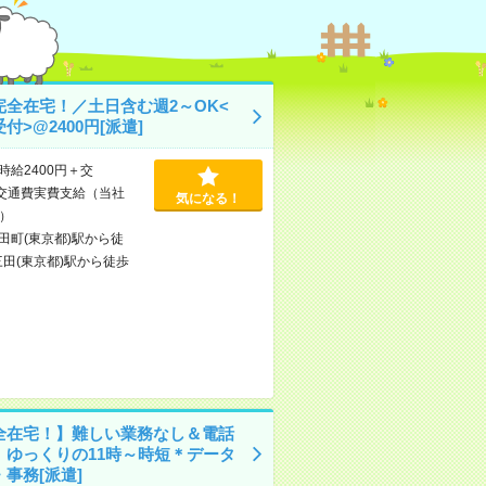
完全在宅！／土日含む週2～OK<
付>@2400円[派遣]
時給2400円＋交
交通費実費支給（当社
気になる！
）
田町(東京都)駅から徒
三田(東京都)駅から徒歩
全在宅！】難しい業務なし＆電話
！ゆっくりの11時～時短＊データ
事務[派遣]