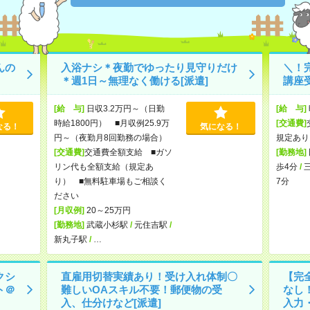
んの
入浴ナシ＊夜勤でゆったり見守りだけ
＼！
＊週1日～無理なく働ける[派遣]
講座受
[給 与]
日収3.2万円～（日勤
[給 与]
時給1800円） ■月収例25.9万
[交通費]
なる！
気になる！
円～（夜勤月8回勤務の場合）
規定あり
[交通費]
交通費全額支給 ■ガソ
[勤務地]
リン代も全額支給（規定あ
歩4分
/
り） ■無料駐車場もご相談く
7分
ださい
[月収例]
20～25万円
[勤務地]
武蔵小杉駅
/
元住吉駅
/
新丸子駅
/
…
クシ
直雇用切替実績あり！受け入れ体制〇
【完
ト＠
難しいOAスキル不要！郵便物の受
なし
入、仕分けなど[派遣]
入力・