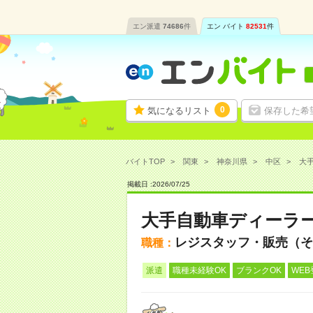
エン派遣
74686
件
エン バイト
82531
件
0
気になるリスト
保存した希
バイトTOP
関東
神奈川県
中区
大手
掲載日 :
2026
/
07
/
25
大手自動車ディーラ
レジスタッフ・販売（そ
職種：
派遣
職種未経験OK
ブランクOK
WEB