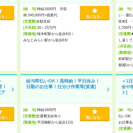
[給 与]
時給1600円 月収
[給 与]
例 240,000円+残業代
い・週払
なる！
気になる！
[交通費]
全額支給
収例】 ・
[月収例]
20～25万円
1,700円
[勤務地]
桜木町駅から徒歩6分
/
[交通費]
みなとみらい駅から徒歩6分
し遠くて
[月収例]
[勤務地]
松町駅か
都)駅か
ト
給与即払いOK！高時給！平日休み！
＜1
要！
日勤のお仕事！仕分け作業等[派遣]
会や
[ア
ト]
[給 与]
時給1600円
[給 与]
[交通費]
交通費支給有り
払いOK 
なる！
気になる！
[勤務地]
平沼橋駅から徒歩12分
お仕事あ
[交通費]