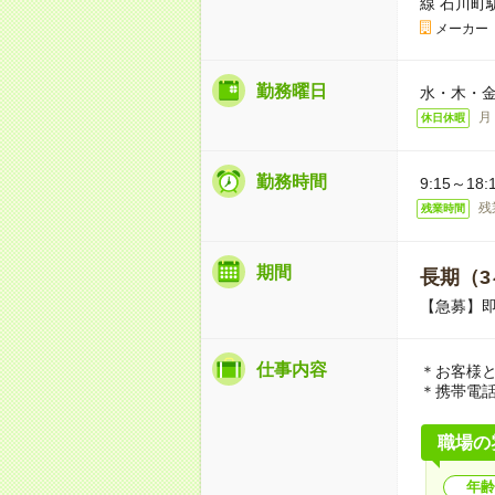
線 石川町
メーカー
勤務曜日
水・木・
月
休日休暇
勤務時間
9:15～1
残
残業時間
期間
長期（3
【急募】
仕事内容
＊お客様
＊携帯電
職場の
年齢