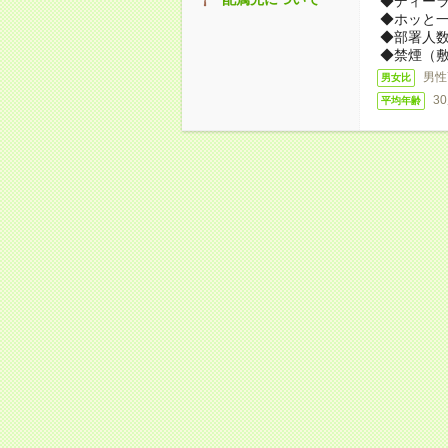
◆ディー
◆ホッと
◆部署人数
◆禁煙（
男性
男女比
3
平均年齢