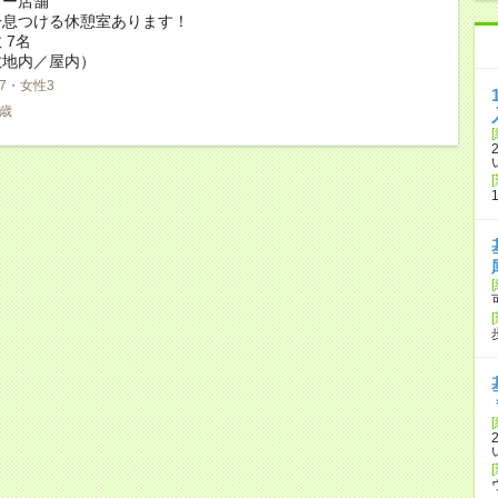
ラー店舗
一息つける休憩室あります！
 7名
敷地内／屋内）
7・女性3
0歳