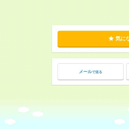
気に
メール
で送る