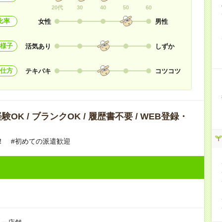
20代
30
40
50
60
比率
女性
男性
様子
活気あり
しずか
仕方
テキパキ
コツコツ
OK / ブランクOK / 履歴書不要 / WEB登録・
！ #初めての派遣歓迎