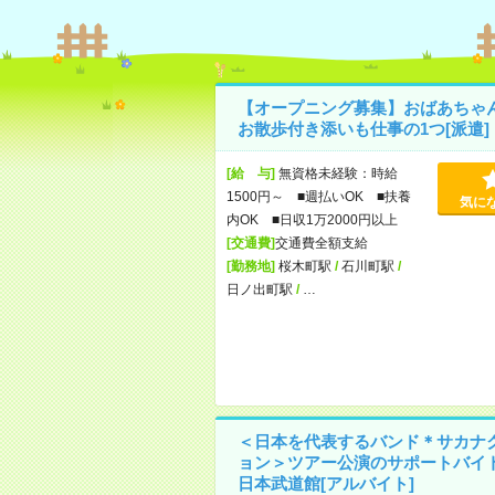
【オープニング募集】おばあちゃ
お散歩付き添いも仕事の1つ[派遣]
[給 与]
無資格未経験：時給
1500円～ ■週払いOK ■扶養
気に
内OK ■日収1万2000円以上
[交通費]
交通費全額支給
[勤務地]
桜木町駅
/
石川町駅
/
日ノ出町駅
/
…
＜日本を代表するバンド＊サカナ
ョン＞ツアー公演のサポートバイ
日本武道館[アルバイト]