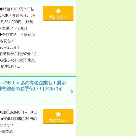
◆時給1,700円＊日払
いOK＊昇給あり♪【月
気になる！
約204,000円 （時給
 × 実働6h × 20日）
◆全額支給 ＊家が少
も安心！
20～25万円
竹芝駅から徒歩2分
/
浜
ら徒歩4分
/
大門(東京
ら徒歩5分
/
…
日～OK！＞あの有名企業も！展示
株主総会のお手伝い！[アルバイ
■日給16,840円～ ■日
■実働3時間5,120円の
気になる！
ります！
一部支給