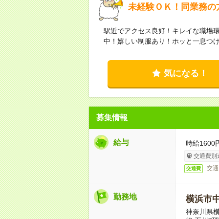
未経験ＯＫ！同業務の
駅近でアクセス良好！キレイな職場
中！嬉しい制服あり！ホッと一息つ
気になる！
募集情報
給与
時給160
交通費別
交通
交通費
勤務地
横浜市
神奈川県横