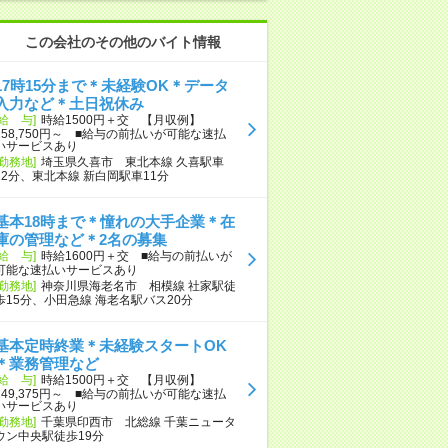
この会社のその他のバイト情報
17時15分まで＊未経験OK＊データ
入力など＊土日祝休み
[給 与]
時給1500円＋交 【月収例】
258,750円～ ■給与の前払いが可能な速払
いサービスあり
[勤務地]
埼玉県久喜市 東北本線 久喜駅車
12分、東北本線 新白岡駅車11分
基本18時まで＊憧れの大手企業＊在
庫の管理など＊2名の募集
[給 与]
時給1600円＋交 ■給与の前払いが
可能な速払いサービスあり
[勤務地]
神奈川県海老名市 相模線 社家駅徒
歩15分、小田急線 海老名駅バス20分
基本定時終業＊未経験スタートOK
＊業務管理など
[給 与]
時給1500円＋交 【月収例】
249,375円～ ■給与の前払いが可能な速払
いサービスあり
[勤務地]
千葉県印西市 北総線 千葉ニュータ
ウン中央駅徒歩19分