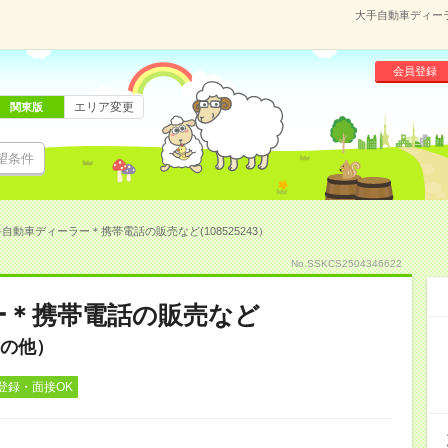
大手自動車ディーラ
会員登録
エリア変更
関東版
望条件
自動車ディーラー＊携帯電話の販売など(108525243）
No.SSKCS2504346622
ー＊携帯電話の販売など
の他）
登録・面接OK