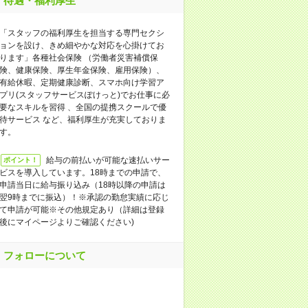
待遇・福利厚生
「スタッフの福利厚生を担当する専門セクシ
ョンを設け、きめ細やかな対応を心掛けてお
ります」各種社会保険 （労働者災害補償保
険、健康保険、厚生年金保険、雇用保険）、
有給休暇、定期健康診断、スマホ向け学習ア
プリ(スタッフサービスぽけっと)でお仕事に必
要なスキルを習得 、全国の提携スクールで優
待サービス など、福利厚生が充実しておりま
す。
給与の前払いが可能な速払いサー
ポイント！
ビスを導入しています。18時までの申請で、
申請当日に給与振り込み（18時以降の申請は
翌9時までに振込）！※承認の勤怠実績に応じ
て申請が可能※その他規定あり（詳細は登録
後にマイページよりご確認ください)
フォローについて