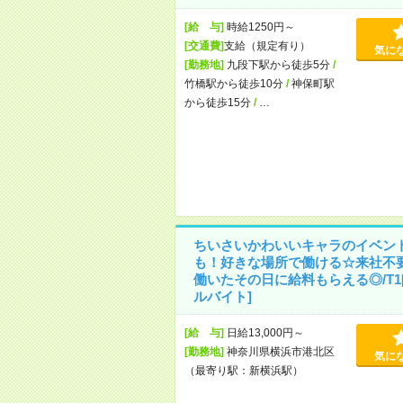
[給 与]
時給1250円～
[交通費]
支給（規定有り）
気に
[勤務地]
九段下駅から徒歩5分
/
竹橋駅から徒歩10分
/
神保町駅
から徒歩15分
/
…
ちいさいかわいいキャラのイベン
も！好きな場所で働ける☆来社不
働いたその日に給料もらえる◎/T1
ルバイト]
[給 与]
日給13,000円～
[勤務地]
神奈川県横浜市港北区
気に
（最寄り駅：新横浜駅）