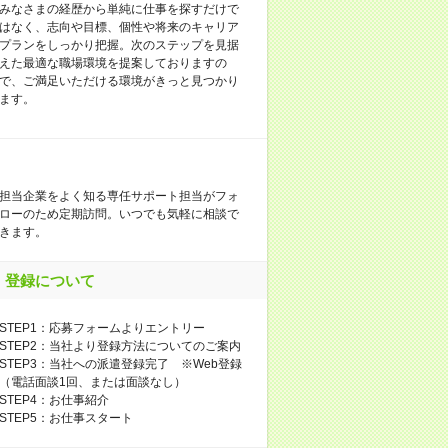
みなさまの経歴から単純に仕事を探すだけで
はなく、志向や目標、個性や将来のキャリア
プランをしっかり把握。次のステップを見据
えた最適な職場環境を提案しておりますの
で、ご満足いただける環境がきっと見つかり
ます。
担当企業をよく知る専任サポート担当がフォ
ローのため定期訪問。いつでも気軽に相談で
きます。
登録について
STEP1：応募フォームよりエントリー
STEP2：当社より登録方法についてのご案内
STEP3：当社への派遣登録完了 ※Web登録
（電話面談1回、または面談なし）
STEP4：お仕事紹介
STEP5：お仕事スタート