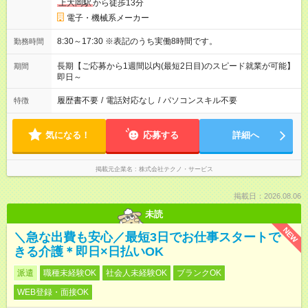
上大岡駅
から徒歩13分
電子・機械系メーカー
8:30～17:30 ※表記のうち実働8時間です。
勤務時間
長期【ご応募から1週間以内(最短2日目)のスピード就業が可能】
期間
即日～
履歴書不要
/
電話対応なし
/
パソコンスキル不要
特徴
気になる！
応募する
詳細へ
掲載元企業名
株式会社テクノ・サービス
掲載日：2026.08.06
未読
NEW
＼急な出費も安心／最短3日でお仕事スタートで
きる介護＊即日×日払いOK
派遣
職種未経験OK
社会人未経験OK
ブランクOK
WEB登録・面接OK