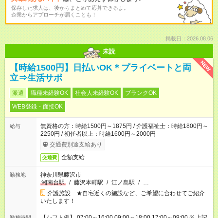
保存した求人は、後からまとめて応募できるよ。
企業からアプローチが届くことも！
掲載日：2026.08.06
未読
NEW
【時給1500円】日払いOK＊プライベートと両
立⇒生活サポ
派遣
職種未経験OK
社会人未経験OK
ブランクOK
WEB登録・面接OK
無資格の方：時給1500円～1875円 / 介護福祉士：時給1800円～
給与
2250円 / 初任者以上：時給1600円～2000円
交通費別途支給あり
全額支給
交通費
神奈川県藤沢市
勤務地
湘南台駅
/
藤沢本町駅
/
江ノ島駅
/
…
介護施設 ★自宅近くの施設など、ご希望に合わせてご紹介
いたします！
【シフト例】 07:00～16:00 09:00～18:00 17:00～09:00 ※ 上記
勤務時間