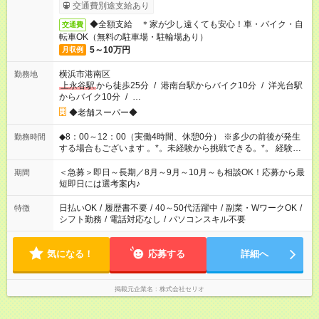
4h × 12日）
交通費別途支給あり
◆全額支給 ＊家が少し遠くても安心！車・バイク・自
交通費
転車OK（無料の駐車場・駐輪場あり）
5～10万円
月収例
横浜市港南区
勤務地
上永谷駅
から徒歩25分
/
港南台駅からバイク10分
/
洋光台駅
からバイク10分
/
…
◆老舗スーパー◆
◆8：00～12：00（実働4時間、休憩0分） ※多少の前後が発生
勤務時間
する場合もございます 。*。未経験から挑戦できる。*。 経験ゼ
ロから始められるお仕事！ 例えば前職が、 軽作業/ピッキング/
倉庫内作業/フォクリフト/接客/販売/短期・単発アルバイト/夜
＜急募＞即日～長期／8月～9月～10月～も相談OK！応募から最
期間
勤・ホテルフロントなど いろんな業界の方たちが未経験で入社
短即日には選考案内♪
されて活躍中♪
日払いOK
/
履歴書不要
/
40～50代活躍中
/
副業・WワークOK
/
特徴
シフト勤務
/
電話対応なし
/
パソコンスキル不要
気になる！
応募する
詳細へ
掲載元企業名
株式会社セリオ