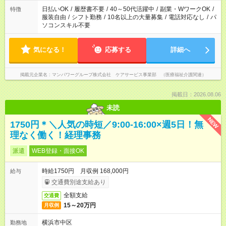
案内が難しい場合があります
日払いOK
/
履歴書不要
/
40～50代活躍中
/
副業・WワークOK
/
特徴
服装自由
/
シフト勤務
/
10名以上の大量募集
/
電話対応なし
/
パ
ソコンスキル不要
気になる！
応募する
詳細へ
掲載元企業名
マンパワーグループ株式会社 ケアサービス事業部 （医療福祉介護関連）
掲載日：2026.08.06
未読
NEW
1750円＊＼人気の時短／9:00-16:00×週5日！無
理なく働く！経理事務
派遣
WEB登録・面接OK
時給1750円 月収例 168,000円
給与
交通費別途支給あり
全額支給
交通費
15～20万円
月収例
横浜市中区
勤務地