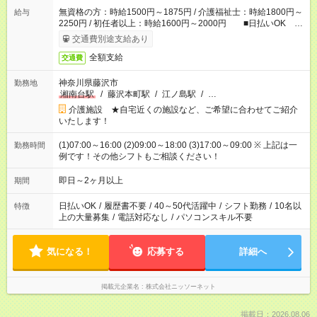
無資格の方：時給1500円～1875円 / 介護福祉士：時給1800円～
給与
2250円 / 初任者以上：時給1600円～2000円 ■日払いOK ■
日収例：1万2000円（時給1500円×8h）
交通費別途支給あり
全額支給
交通費
神奈川県藤沢市
勤務地
湘南台駅
/
藤沢本町駅
/
江ノ島駅
/
…
介護施設 ★自宅近くの施設など、ご希望に合わせてご紹介
いたします！
(1)07:00～16:00 (2)09:00～18:00 (3)17:00～09:00 ※ 上記は一
勤務時間
例です！その他シフトもご相談ください！
即日～2ヶ月以上
期間
日払いOK
/
履歴書不要
/
40～50代活躍中
/
シフト勤務
/
10名以
特徴
上の大量募集
/
電話対応なし
/
パソコンスキル不要
気になる！
応募する
詳細へ
掲載元企業名
株式会社ニッソーネット
掲載日：2026.08.06