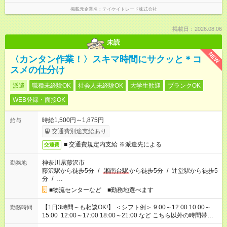
掲載元企業名
テイケイトレード株式会社
掲載日：2026.08.06
未読
NEW
〈カンタン作業！〉スキマ時間にサクッと＊コ
スメの仕分け
派遣
職種未経験OK
社会人未経験OK
大学生歓迎
ブランクOK
WEB登録・面接OK
時給1,500円～1,875円
給与
交通費別途支給あり
■ 交通費規定内支給 ※派遣先による
交通費
神奈川県藤沢市
勤務地
藤沢駅から徒歩5分
/
湘南台駅
から徒歩5分
/
辻堂駅から徒歩5
分
/
…
■物流センターなど ■勤務地選べます
【1日3時間～も相談OK!】 ＜シフト例＞ 9:00～12:00 10:00～
勤務時間
15:00 12:00～17:00 18:00～21:00 など こちら以外の時間帯も
お気軽にご相談ください！