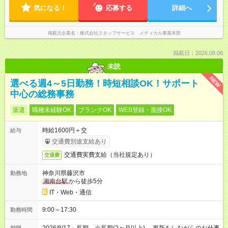
気になる！
応募する
詳細へ
掲載元企業名
株式会社スタッフサービス メディカル事業本部
掲載日：2026.08.06
未読
NEW
選べる週4～5日勤務！時短相談OK！サポート
中心の総務事務
派遣
職種未経験OK
ブランクOK
WEB登録・面接OK
時給1600円＋交
給与
交通費別途支給あり
交通費実費支給（当社規定あり）
交通費
神奈川県藤沢市
勤務地
湘南台駅
から徒歩5分
IT・Web・通信
9:00～17:30
勤務時間