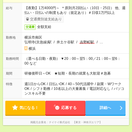
【夜勤】1万4000円～ ＊原則月2回払い（10日・25日） 他、週
給与
払い・日払いの制度もあり（規定あり）＃日収1万円以上
交通費別途支給あり
全額支給
交通費
横浜市南区
勤務地
弘明寺(京急線)駅
/
井土ケ谷駅
/
吉野町駅
/
…
横浜
（選べる日勤・夜勤） ▼20：00～翌5：00／21：00～翌6：
勤務時間
00 など
研修後即日～OK ★短期・長期の就業も大歓迎＃急募
期間
週1日からOK
/
日払いOK
/
40～50代活躍中
/
副業・Wワーク
特徴
OK
/
シフト勤務
/
10名以上の大量募集
/
電話対応なし
/
パソコ
ンスキル不要
気になる！
応募する
詳細へ
掲載元企業名
テイケイ株式会社 【東京・神奈川エリア】