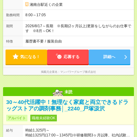
湘南台駅近くの企業
8:00～17:05
勤務時間
2026/8/17～長期 ※長期(2ヶ月以上)更新をしながらのお仕事で
期間
す ※8月～OK！
履歴書不要
/
服装自由
特徴
気になる！
応募する
詳細へ
掲載元企業名
マンパワーグループ株式会社
未読
30～40代活躍中！無理なく家庭と両立できるドラ
ッグストアの調剤事務│_2240_戸塚汲沢
アルバイト
職種未経験OK
時給1,325円～
給与
時給1325円(17:00～1345円)※研修期間3ヶ月以降、社内試験に