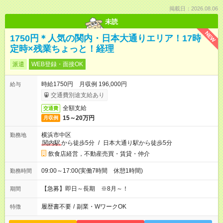
掲載日：2026.08.06
未読
NEW
1750円＊人気の関内・日本大通りエリア！17時
定時×残業ちょっと！経理
派遣
WEB登録・面接OK
時給1750円 月収例 196,000円
給与
交通費別途支給あり
全額支給
交通費
15～20万円
月収例
横浜市中区
勤務地
関内駅
から徒歩5分
/
日本大通り駅から徒歩5分
飲食店経営，不動産売買・賃貸・仲介
09:00～17:00(実働7時間 休憩1時間)
勤務時間
【急募】即日～長期 ※8月～！
期間
履歴書不要
/
副業・WワークOK
特徴