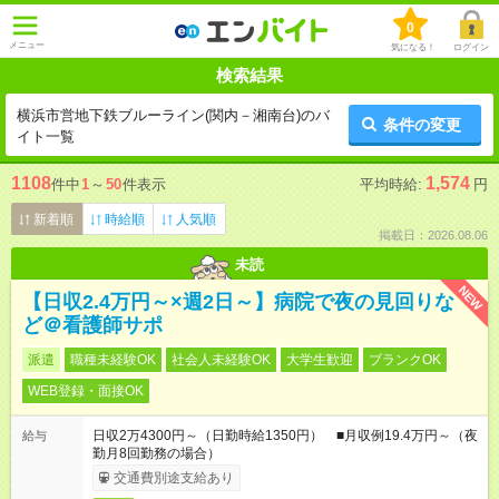
0
メニュー
気になる！
ログイン
検索結果
横浜市営地下鉄ブルーライン(関内－湘南台)のバ
条件の変更
イト一覧
1108
1,574
件中
1
～
50
件表示
平均時給:
円
新着順
時給順
人気順
掲載日：2026.08.06
未読
NEW
【日収2.4万円～×週2日～】病院で夜の見回りな
ど＠看護師サポ
派遣
職種未経験OK
社会人未経験OK
大学生歓迎
ブランクOK
WEB登録・面接OK
日収2万4300円～（日勤時給1350円） ■月収例19.4万円～（夜
給与
勤月8回勤務の場合）
交通費別途支給あり