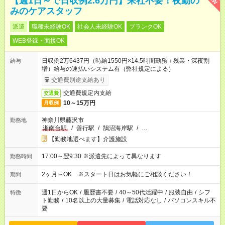
【週1日～で日収例2.6万円】来社不要！夜勤の
みのケアスタッフ
派遣
職種未経験OK
社会人未経験OK
ブランクOK
WEB登録・面接OK
日収例2万6437円（時給1550円×14.5時間勤務＋残業・深夜割
給与
増）給与の速払いシステム有（弊社規定による）
交通費別途支給あり
交通費規定内支給
交通費
10～15万円
月収例
神奈川県藤沢市
勤務地
湘南台駅
/
善行駅
/
鵠沼海岸駅
/
…
【勤務地選べます】介護施設
17:00～翌9:30 ※派遣先によって異なります
勤務時間
2ヶ月～OK ※スタート日はお気軽にご相談ください！
期間
週1日からOK
/
履歴書不要
/
40～50代活躍中
/
服装自由
/
シフ
特徴
ト勤務
/
10名以上の大量募集
/
電話対応なし
/
パソコンスキル不
要