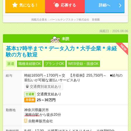
気になる！
応募する
詳細へ
掲載元企業名
パーソルテンプスタッフ株式会社 首都圏
掲載日：2026.08.06
未読
NEW
基本17時半まで＊データ入力＊大手企業＊未経
験の方も歓迎
派遣
職種未経験OK
ブランクOK
WEB登録・面接OK
時給1650円～1700円＋交 【月収例】255,750円～ ■給与の
給与
前払いが可能な速払いサービスあり
交通費別途支給あり
交通費支給あり
交通費
25～30万円
月収例
神奈川県藤沢市
勤務地
湘南台駅
から徒歩20分
自動車販売会社