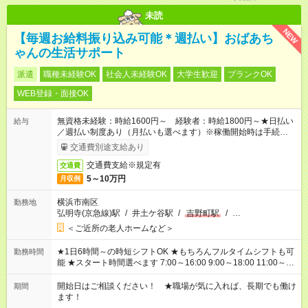
未読
NEW
【毎週お給料振り込み可能＊週払い】おばあち
ゃんの生活サポート
派遣
職種未経験OK
社会人未経験OK
大学生歓迎
ブランクOK
WEB登録・面接OK
無資格未経験：時給1600円～ 経験者：時給1800円～★日払い
給与
／週払い制度あり（月払いも選べます）※稼働開始時は手続き完
了次第のお支払いとなります。
交通費別途支給あり
交通費支給※規定有
交通費
5～10万円
月収例
横浜市南区
勤務地
弘明寺(京急線)駅
/
井土ケ谷駅
/
吉野町駅
/
…
＜ご近所の老人ホームなど＞
★1日6時間～の時短シフトOK ★もちろんフルタイムシフトも可
勤務時間
能 ★スタート時間選べます 7:00～16:00 9:00～18:00 11:00～
20:00 など 残業なし！ ※Wワークの場合、他のお仕事と合わせ
週40時間超の就業はご案内できません ※法令に基づき、週20時
開始日はご相談ください！ ★職場が気に入れば、長期でも働け
期間
間以上勤務は社会保険への加入対象となります ※労働者派遣法
ます！
（日雇い派遣の原則禁止）により、短時間・短期間の就業はご