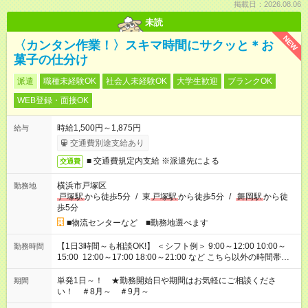
掲載日：2026.08.06
未読
NEW
〈カンタン作業！〉スキマ時間にサクッと＊お
菓子の仕分け
派遣
職種未経験OK
社会人未経験OK
大学生歓迎
ブランクOK
WEB登録・面接OK
時給1,500円～1,875円
給与
交通費別途支給あり
■ 交通費規定内支給 ※派遣先による
交通費
横浜市戸塚区
勤務地
戸塚駅
から徒歩5分
/
東
戸塚駅
から徒歩5分
/
舞岡駅
から徒
歩5分
■物流センターなど ■勤務地選べます
【1日3時間～も相談OK!】 ＜シフト例＞ 9:00～12:00 10:00～
勤務時間
15:00 12:00～17:00 18:00～21:00 など こちら以外の時間帯も
お気軽にご相談ください！
単発1日～！ ★勤務開始日や期間はお気軽にご相談くださ
期間
い！ ＃8月～ ＃9月～