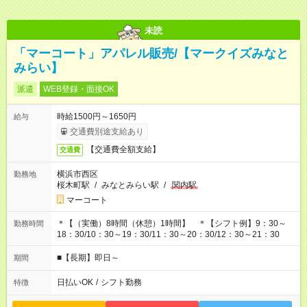
未読
「マーコート」アパレル販売/【マークイズみなと
みらい】
派遣
WEB登録・面接OK
時給1500円～1650円
給与
交通費別途支給あり
【交通費全額支給】
交通費
横浜市西区
勤務地
桜木町駅
/
みなとみらい駅
/
関内駅
マーコート
＊【（実働）8時間（休憩）1時間】 ＊【シフト例】9：30～
勤務時間
18：30/10：30～19：30/11：30～20：30/12：30～21：30
■【長期】即日～
期間
日払いOK
/
シフト勤務
特徴