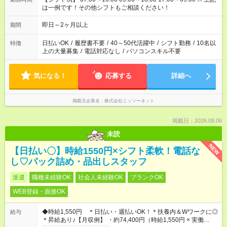
は一例です！その他シフトもご相談ください！
即日～2ヶ月以上
期間
日払いOK
/
履歴書不要
/
40～50代活躍中
/
シフト勤務
/
10名以
特徴
上の大量募集
/
電話対応なし
/
パソコンスキル不要
気になる！
応募する
詳細へ
掲載元企業名
株式会社ニッソーネット
掲載日：2026.08.06
未読
NEW
【日払い〇】時給1550円×シフト柔軟！電話な
し♡パック詰め・品出しスタッフ
派遣
職種未経験OK
社会人未経験OK
ブランクOK
WEB登録・面接OK
◆時給1,550円 ＊日払い・週払いOK！＊扶養内＆Wワークに◎
給与
＊昇給あり♪【月収例】 ・約74,400円（時給1,550円 × 実働