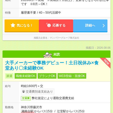
2026/8/17～長期 ※長期(2ヶ月以上) 、更新をしながらのお仕事
期間
です ※8月～OK！
履歴書不要
/
40～50代活躍中
特徴
気になる！
応募する
詳細へ
掲載元企業名
マンパワーグループ株式会社
掲載日：2026.08.06
未読
NEW
大手メーカーで事務デビュー！土日祝休み×食
堂あり〇未経験OK
派遣
職種未経験OK
ブランクOK
WEB登録・面接OK
時給1600円＋交
給与
交通費別途支給あり
弊社規定により通勤交通費支給
交通費
神奈川県藤沢市
勤務地
湘南台駅
からバス15分
/
辻堂駅からバス25分