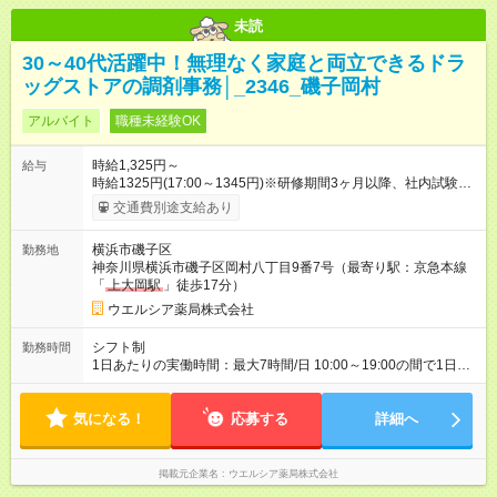
未読
30～40代活躍中！無理なく家庭と両立できるドラ
ッグストアの調剤事務│_2346_磯子岡村
アルバイト
職種未経験OK
時給1,325円～
給与
時給1325円(17:00～1345円)※研修期間3ヶ月以降、社内試験に
よる更新判定あり 社内試験合格後、時給＋50～100円の昇給あ
交通費別途支給あり
り （大学生は＋20円） 試用期間あり：入社日から3ヶ月間／本
採用と待遇は変わりません。 【試用期間】試用期間あり 試用期
横浜市磯子区
勤務地
間の長さ：3ヶ月 雇用形態、給与は本採用時と同じです。
神奈川県横浜市磯子区岡村八丁目9番7号（最寄り駅：京急本線
「
上大岡駅
」徒歩17分）
ウエルシア薬局株式会社
シフト制
勤務時間
1日あたりの実働時間：最大7時間/日 10:00～19:00の間で1日4
時間～応相談 ☆週2～5日の勤務 ※勤務曜日応相談 ☆未経験・無
資格可
気になる！
応募する
詳細へ
掲載元企業名
ウエルシア薬局株式会社