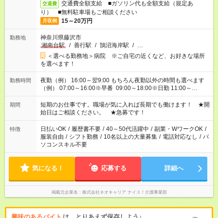
交通費全額支給 ■ガソリン代も全額支給（規定あ
交通費
り） ■無料駐車場もご相談ください
15～20万円
月収例
神奈川県藤沢市
勤務地
湘南台駅
/
善行駅
/
鵠沼海岸駅
/
…
＜選べる勤務地＞病院 ※ご自宅の近くなど、お好きな場所
を選べます！
夜勤（例） 16:00～翌9:00 もちろん夜勤以外の時間も選べます
勤務時間
（例） 07:00～16:00※早番 09:00～18:00※日勤 11:00～
20:00※遅番 ※時間は、固定・選べる施設もあるので、ご希望が
あれば調整できます！ ※シフト制。勤務地により実働時間が異
短期のお仕事です。職場が気に入れば長期でも働けます！ ★開
期間
なります。★家庭の都合でお休みが必要な場合も遠慮なくご相談
始日はご相談ください。 ★急募です！
ください。
日払いOK
/
履歴書不要
/
40～50代活躍中
/
副業・WワークOK
/
特徴
服装自由
/
シフト勤務
/
10名以上の大量募集
/
電話対応なし
/
パ
ソコンスキル不要
気になる！
応募する
詳細へ
掲載元企業名
株式会社ネオキャリア ナイス！介護事業部
興味のあるバイト
は、とりあえず保存しよう♪