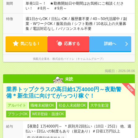
単発1日～！ ★勤務開始日や期間はお気軽にご相談くださ
期間
い！ ＃8月～ ＃9月～
週1日からOK
/
日払いOK
/
履歴書不要
/
40～50代活躍中
/
副
特徴
業・WワークOK
/
服装自由
/
シフト勤務
/
10名以上の大量募
集
/
電話対応なし
/
パソコンスキル不要
気になる！
応募する
詳細へ
掲載元企業名
株式会社バイトレ（キャムコムグループ）
掲載日：2026.08.06
未読
NEW
業界トップクラスの高日給1万4000円～夜勤警
備＊新生活に向けてがっつり稼ぐ！
アルバイト
職種未経験OK
社会人未経験OK
大学生歓迎
ブランクOK
WEB登録・面接OK
【夜勤】1万4000円～ ＊原則月2回払い（10日・25日） 他、週
給与
払い・日払いの制度もあり（規定あり）＃日収1万円以上