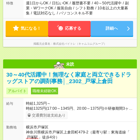
週1日からOK
/
日払いOK
/
履歴書不要
/
40～50代活躍中
/
副
特徴
業・WワークOK
/
服装自由
/
シフト勤務
/
10名以上の大量募
集
/
電話対応なし
/
パソコンスキル不要
気になる！
応募する
詳細へ
掲載元企業名
株式会社バイトレ（キャムコムグループ）
未読
30～40代活躍中！無理なく家庭と両立できるドラ
ッグストアの調剤事務│_2302_戸塚上倉田
アルバイト
職種未経験OK
時給1,325円～
給与
時給1325円(17:00～1345円、20:00～1375円)※研修期間3ヶ月
以降、社内試験による更新判定あり 社内試験合格後、時給＋50
交通費別途支給あり
～100円の昇給あり （大学生は＋20円） 試用期間あり：入社日
から3ヶ月間／本採用と待遇は変わりません。 【試用期間】試用
横浜市戸塚区
勤務地
期間あり 試用期間の長さ：3ヶ月 雇用形態、給与は本採用時と
神奈川県横浜市戸塚区上倉田町479-2（最寄り駅：東海道線「
同じです。
戸塚駅
」徒歩4分）