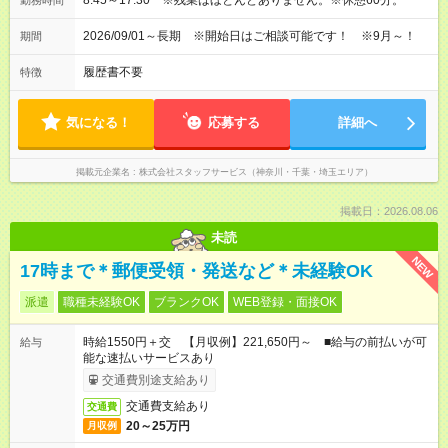
8:45～17:30 ※残業はほとんどありません。※休憩60分。
勤務時間
2026/09/01～長期 ※開始日はご相談可能です！ ※9月～！
期間
履歴書不要
特徴
気になる！
応募する
詳細へ
掲載元企業名
株式会社スタッフサービス（神奈川・千葉・埼玉エリア）
掲載日：2026.08.06
未読
NEW
17時まで＊郵便受領・発送など＊未経験OK
派遣
職種未経験OK
ブランクOK
WEB登録・面接OK
時給1550円＋交 【月収例】221,650円～ ■給与の前払いが可
給与
能な速払いサービスあり
交通費別途支給あり
交通費支給あり
交通費
20～25万円
月収例