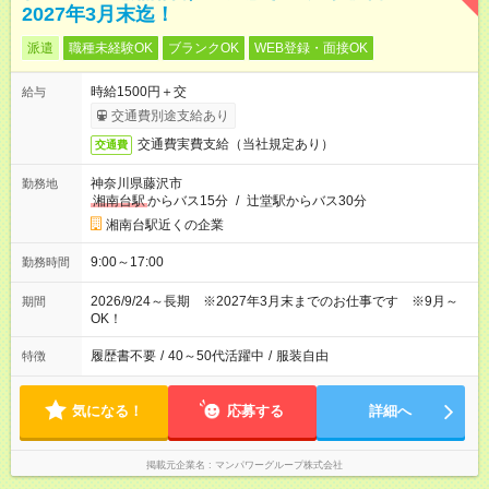
2027年3月末迄！
派遣
職種未経験OK
ブランクOK
WEB登録・面接OK
時給1500円＋交
給与
交通費別途支給あり
交通費実費支給（当社規定あり）
交通費
神奈川県藤沢市
勤務地
湘南台駅
からバス15分
/
辻堂駅からバス30分
湘南台駅近くの企業
9:00～17:00
勤務時間
2026/9/24～長期 ※2027年3月末までのお仕事です ※9月～
期間
OK！
履歴書不要
/
40～50代活躍中
/
服装自由
特徴
気になる！
応募する
詳細へ
掲載元企業名
マンパワーグループ株式会社