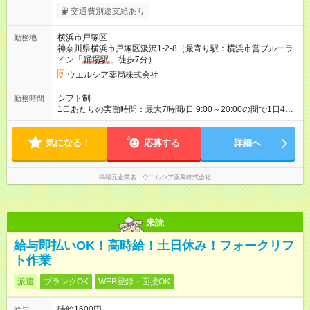
よる更新判定あり 社内試験合格後、時給＋50～100円の昇給あ
交通費別途支給あり
り （大学生は＋20円） 試用期間あり：入社日から3ヶ月間／本
採用と待遇は変わりません。 【試用期間】試用期間あり 試用期
横浜市戸塚区
勤務地
間の長さ：3ヶ月 雇用形態、給与は本採用時と同じです。
神奈川県横浜市戸塚区汲沢1-2-8（最寄り駅：横浜市営ブルーラ
イン「
踊場駅
」徒歩7分）
ウエルシア薬局株式会社
シフト制
勤務時間
1日あたりの実働時間：最大7時間/日 9:00～20:00の間で1日4時
間～応相談 ☆週2～5日の勤務 ※シフトの相談可能 ☆未経験・無
資格可
気になる！
応募する
詳細へ
掲載元企業名
ウエルシア薬局株式会社
未読
給与即払いOK！高時給！土日休み！フォークリフ
ト作業
派遣
ブランクOK
WEB登録・面接OK
時給1600円
給与