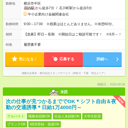
横浜市中区
勤務地
関内駅
から徒歩7分
/
石川町駅から徒歩5分
中小企業向け金融関連会社
9:00～17:00 ※残業はほとんどありません。※休憩60分。
勤務時間
【急募】即日～長期 ※開始日はご相談可能です！ ※8月～！
期間
履歴書不要
特徴
気になる！
応募する
詳細へ
掲載元企業名
株式会社スタッフサービス（神奈川・千葉・埼玉エリア）
掲載日：2026.08.06
未読
NEW
次の仕事が見つかるまででOK＊シフト自由＆夜
勤の交通誘導＊日給1万4000円～
アルバイト
職種未経験OK
社会人未経験OK
大学生歓迎
ブランクOK
WEB登録・面接OK