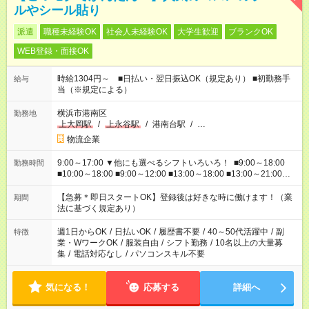
ルやシール貼り
派遣
職種未経験OK
社会人未経験OK
大学生歓迎
ブランクOK
WEB登録・面接OK
時給1304円～ ■日払い・翌日振込OK（規定あり） ■初勤務手
給与
当（※規定による）
横浜市港南区
勤務地
上大岡駅
/
上永谷駅
/
港南台駅
/
…
物流企業
9:00～17:00 ▼他にも選べるシフトいろいろ！ ■9:00～18:00
勤務時間
■10:00～18:00 ■9:00～12:00 ■13:00～18:00 ■13:00～21:00
■22:00～翌6:00 など あなたの希望を教えてください！
【急募＊即日スタートOK】登録後は好きな時に働けます！（業
期間
法に基づく規定あり）
週1日からOK
/
日払いOK
/
履歴書不要
/
40～50代活躍中
/
副
特徴
業・WワークOK
/
服装自由
/
シフト勤務
/
10名以上の大量募
集
/
電話対応なし
/
パソコンスキル不要
気になる！
応募する
詳細へ