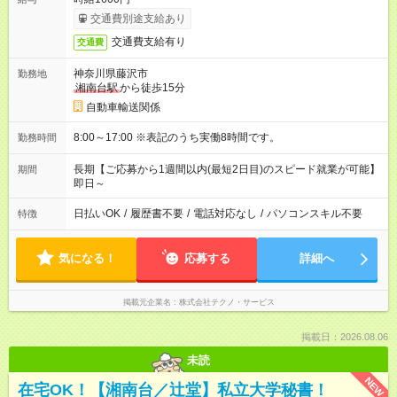
交通費別途支給あり
交通費支給有り
交通費
神奈川県藤沢市
勤務地
湘南台駅
から徒歩15分
自動車輸送関係
8:00～17:00 ※表記のうち実働8時間です。
勤務時間
長期【ご応募から1週間以内(最短2日目)のスピード就業が可能】
期間
即日～
日払いOK
/
履歴書不要
/
電話対応なし
/
パソコンスキル不要
特徴
気になる！
応募する
詳細へ
掲載元企業名
株式会社テクノ・サービス
掲載日：2026.08.06
未読
NEW
在宅OK！【湘南台／辻堂】私立大学秘書！