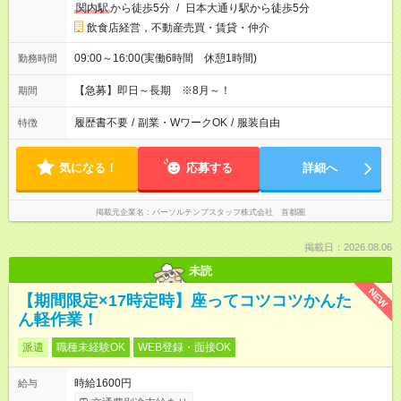
関内駅
から徒歩5分
/
日本大通り駅から徒歩5分
飲食店経営，不動産売買・賃貸・仲介
09:00～16:00(実働6時間 休憩1時間)
勤務時間
【急募】即日～長期 ※8月～！
期間
履歴書不要
/
副業・WワークOK
/
服装自由
特徴
気になる！
応募する
詳細へ
掲載元企業名
パーソルテンプスタッフ株式会社 首都圏
掲載日：2026.08.06
未読
NEW
【期間限定×17時定時】座ってコツコツかんた
ん軽作業！
派遣
職種未経験OK
WEB登録・面接OK
時給1600円
給与