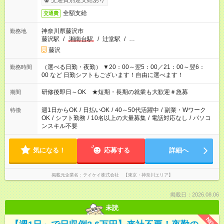
交通費別途支給あり
全額支給
交通費
神奈川県藤沢市
勤務地
藤沢駅
/
湘南台駅
/
辻堂駅
/
…
藤沢
（選べる日勤・夜勤） ▼20：00～翌5：00／21：00～翌6：
勤務時間
00 など 日勤シフトもございます！自由に選べます！
研修後即日～OK ★短期・長期の就業も大歓迎＃急募
期間
週1日からOK
/
日払いOK
/
40～50代活躍中
/
副業・Wワーク
特徴
OK
/
シフト勤務
/
10名以上の大量募集
/
電話対応なし
/
パソコ
ンスキル不要
気になる！
応募する
詳細へ
掲載元企業名
テイケイ株式会社 【東京・神奈川エリア】
掲載日：2026.08.06
未読
NEW