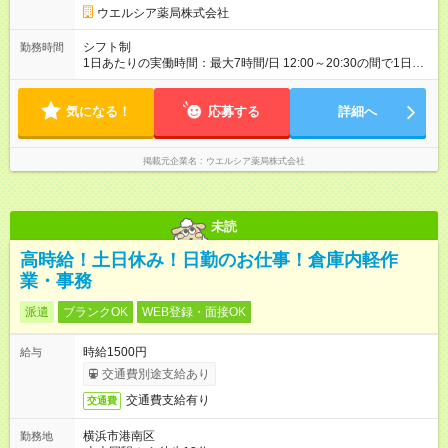
ウエルシア薬局株式会社
シフト制
勤務時間
1日あたりの実働時間：最大7時間/日 12:00～20:30の間で1日4
時間～応相談 ☆週2～5日の勤務 ※シフトの相談可能 ☆未経験・
無資格可
気になる！
応募する
詳細へ
掲載元企業名
ウエルシア薬局株式会社
未読
高時給！土日休み！日勤のお仕事！倉庫内軽作
業・事務
派遣
ブランクOK
WEB登録・面接OK
時給1500円
給与
交通費別途支給あり
交通費支給有り
交通費
横浜市港南区
勤務地