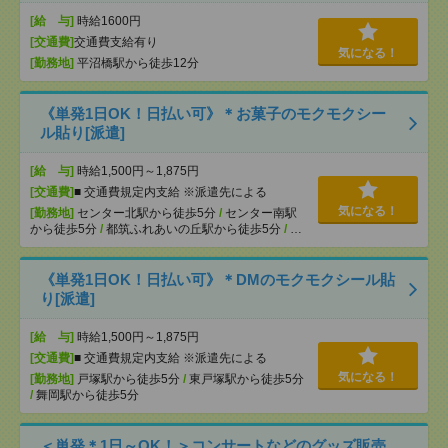
[給 与]
時給1600円
[交通費]
交通費支給有り
気になる！
[勤務地]
平沼橋駅から徒歩12分
《単発1日OK！日払い可》＊お菓子のモクモクシー
ル貼り[派遣]
[給 与]
時給1,500円～1,875円
[交通費]
■ 交通費規定内支給 ※派遣先による
気になる！
[勤務地]
センター北駅から徒歩5分
/
センター南駅
から徒歩5分
/
都筑ふれあいの丘駅から徒歩5分
/
…
《単発1日OK！日払い可》＊DMのモクモクシール貼
り[派遣]
[給 与]
時給1,500円～1,875円
[交通費]
■ 交通費規定内支給 ※派遣先による
気になる！
[勤務地]
戸塚駅から徒歩5分
/
東戸塚駅から徒歩5分
/
舞岡駅から徒歩5分
＜単発＊1日～OK！＞コンサートなどのグッズ販売