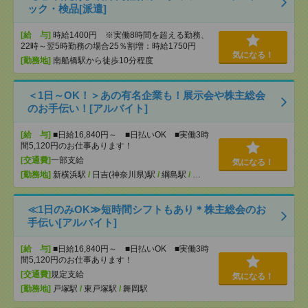
ック・検品[派遣]
[給 与]
時給1400円 ※実働8時間を超える勤務、
22時～翌5時勤務の場合25％割増：時給1750円
気になる！
[勤務地]
南船橋駅から徒歩10分程度
＜1日～OK！＞あの有名企業も！展示会や株主総会
のお手伝い！[アルバイト]
[給 与]
■日給16,840円～ ■日払いOK ■実働3時
間5,120円のお仕事あります！
[交通費]
一部支給
気になる！
[勤務地]
新横浜駅
/
日吉(神奈川県)駅
/
綱島駅
/
…
≪1日のみOK≫短時間シフトもあり＊株主総会のお
手伝い[アルバイト]
[給 与]
■日給16,840円～ ■日払いOK ■実働3時
間5,120円のお仕事あります！
[交通費]
規定支給
気になる！
[勤務地]
戸塚駅
/
東戸塚駅
/
舞岡駅