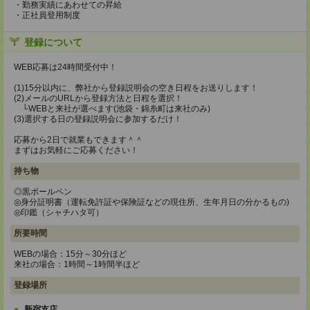
・勤務実績にあわせての昇給
・正社員登用制度
登録について
WEB応募は24時間受付中！
(1)15分以内に、弊社から登録説明会の空き日程をお送りします！
(2)メールのURLから登録方法と日程を選択！
└WEBと来社が選べます(池袋・錦糸町は来社のみ)
(3)選択する日の登録説明会に参加するだけ！
応募から2日で就業もできます＾＾
まずはお気軽にご応募ください！
持ち物
◎黒ボールペン
◎身分証明書（運転免許証や保険証などの現住所、生年月日の分かるもの)
◎印鑑（シャチハタ可）
所要時間
WEBの場合：15分～30分ほど
来社の場合：1時間～1時間半ほど
登録場所
新宿支店