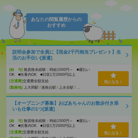
あなたの閲覧履歴からの
おすすめ
説明会参加で全員に【現金2千円相当プレゼント】生
活のお手伝い[派遣]
[給 与]
無資格未経験：時給1500円～ ■週払い
OK ■扶養内OK ■日収1万2000円以上
[交通費]
交通費全額支給
気になる！
[勤務地]
上大岡駅
/
港南台駅
/
上永谷駅
/
…
【オープニング募集】おばあちゃんのお散歩付き添
いも仕事の1つ[派遣]
[給 与]
無資格未経験：時給1500円～ ■週払い
OK ■扶養内OK ■日収1万2000円以上
[交通費]
交通費全額支給
気になる！