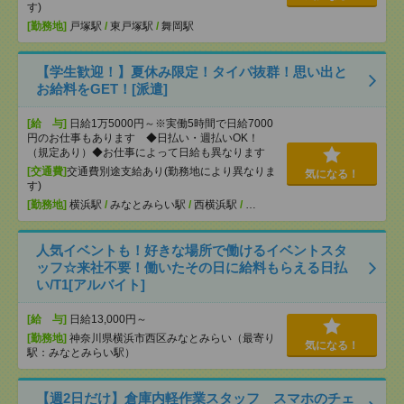
す)
[勤務地]
戸塚駅
/
東戸塚駅
/
舞岡駅
【学生歓迎！】夏休み限定！タイパ抜群！思い出と
お給料をGET！[派遣]
[給 与]
日給1万5000円～※実働5時間で日給7000
円のお仕事もあります ◆日払い・週払いOK！
（規定あり）◆お仕事によって日給も異なります
[交通費]
交通費別途支給あり(勤務地により異なりま
気になる！
す)
[勤務地]
横浜駅
/
みなとみらい駅
/
西横浜駅
/
…
人気イベントも！好きな場所で働けるイベントスタ
ッフ☆来社不要！働いたその日に給料もらえる日払
い/T1[アルバイト]
[給 与]
日給13,000円～
[勤務地]
神奈川県横浜市西区みなとみらい（最寄り
気になる！
駅：みなとみらい駅）
【週2日だけ】倉庫内軽作業スタッフ スマホのチェ