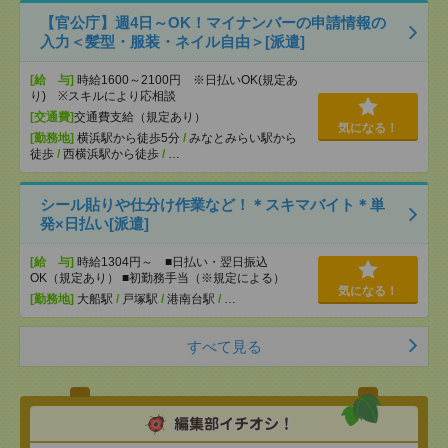
【官公庁】週4日～OK！マイナンバーの申請情報の
入力＜髪型・服装・ネイル自由＞[派遣]
[給 与]
時給1600～2100円 ※日払いOK(規定あ
り) ※スキルにより応相談
[交通費]
交通費支給（規定あり）
気になる！
[勤務地]
横浜駅から徒歩5分
/
みなとみらい駅から
徒歩
/
西横浜駅から徒歩
/
…
シール貼りや仕分け作業など！＊スキマバイト＊単
発×日払い[派遣]
[給 与]
時給1304円～ ■日払い・翌日振込
OK（規定あり） ■初勤務手当（※規定による）
気になる！
[勤務地]
大船駅
/
戸塚駅
/
港南台駅
/
…
すべて見る