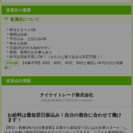
派遣先の概要
配属先について
＊即日スタートOK
＊期間は自由
＊平日のみ、土日のみOK
＊休みも自由
＊主婦(夫)の方も始めやすい
＊夜勤、夜間のお仕事もあり
＊給与は現金手渡しOK！（もちろん振り込みも対応可能！）
【年齢不問】20代、30代、40代、50代と幅広い年代の方が活躍
平均年齢
中！
派遣会社情報
テイケイトレード株式会社
労働者派遣事業許可番号:派13-080662
お給料は最短翌日振込み！自分の都合に合わせて働け
ます！
【即日～勤務OKのお仕事多数】応募から最短翌々日にはお仕事スタート！し
かもお給料は最短翌日振込みでスグにゲットできます。シフトも事前申請な