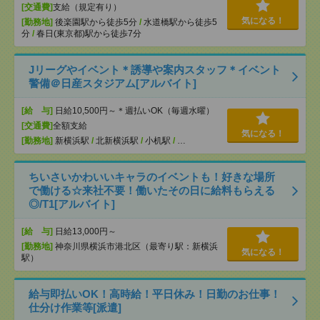
[交通費]
支給（規定有り）
気になる！
[勤務地]
後楽園駅から徒歩5分
/
水道橋駅から徒歩5
分
/
春日(東京都)駅から徒歩7分
Jリーグやイベント＊誘導や案内スタッフ＊イベント
警備＠日産スタジアム[アルバイト]
[給 与]
日給10,500円～＊週払いOK（毎週水曜）
[交通費]
全額支給
気になる！
[勤務地]
新横浜駅
/
北新横浜駅
/
小机駅
/
…
ちいさいかわいいキャラのイベントも！好きな場所
で働ける☆来社不要！働いたその日に給料もらえる
◎/T1[アルバイト]
[給 与]
日給13,000円～
[勤務地]
神奈川県横浜市港北区（最寄り駅：新横浜
気になる！
駅）
給与即払いOK！高時給！平日休み！日勤のお仕事！
仕分け作業等[派遣]