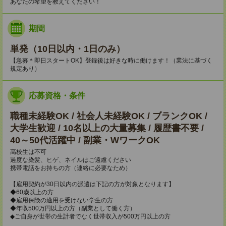
あなたの希望を教えてください！
期間
単発（10日以内・1日のみ）
【急募＊即日スタートOK】登録後は好きな時に働けます！（業法に基づく
規定あり）
応募資格・条件
職種未経験OK / 社会人未経験OK / ブランクOK /
大学生歓迎 / 10名以上の大量募集 / 履歴書不要 /
40～50代活躍中 / 副業・WワークOK
高校生は不可
過度な染髪、ヒゲ、ネイルはご遠慮ください
携帯電話をお持ちの方（連絡に必要なため）
【雇用契約が30日以内の派遣は下記の方が対象となります】
◆60歳以上の方
◆雇用保険の適用を受けない学生の方
◆年収500万円以上の方（副業として働く方）
◆ご自身が世帯の生計者でなく世帯収入が500万円以上の方