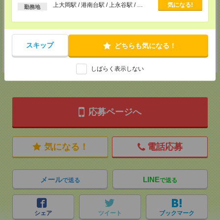
以上
上大岡駅 / 港南台駅 / 上永谷駅 / …
気になる!
勤務地
TEL：04-7146-2681
担当：受付担当
千葉支店
千葉県千葉市中央区富士見1-1-1 千葉駅前ビル9F
スキップ
どちらも気になる！
TEL：043-306-2791
担当：受付担当
しばらく表示しない
応募ページへ
気になる！
電話応募
メール
LINE
で送る
で送る
シェア
ツイート
ブックマーク