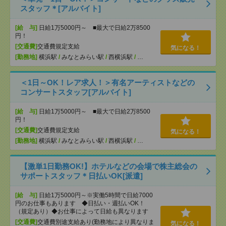
スタッフ＊[アルバイト]
[給 与]
日給1万5000円～ ■最大で日給2万8500
円！
[交通費]
交通費規定支給
気になる！
[勤務地]
横浜駅
/
みなとみらい駅
/
西横浜駅
/
…
＜1日～OK！レア求人！＞有名アーティストなどの
コンサートスタッフ[アルバイト]
[給 与]
日給1万5000円～ ■最大で日給2万8500
円！
[交通費]
交通費規定支給
気になる！
[勤務地]
横浜駅
/
みなとみらい駅
/
西横浜駅
/
…
【激単1日勤務OK!】ホテルなどの会場で株主総会の
サポートスタッフ＊日払いOK[派遣]
[給 与]
日給1万5000円～※実働5時間で日給7000
円のお仕事もあります ◆日払い・週払いOK！
（規定あり）◆お仕事によって日給も異なります
[交通費]
交通費別途支給あり(勤務地により異なりま
気になる！