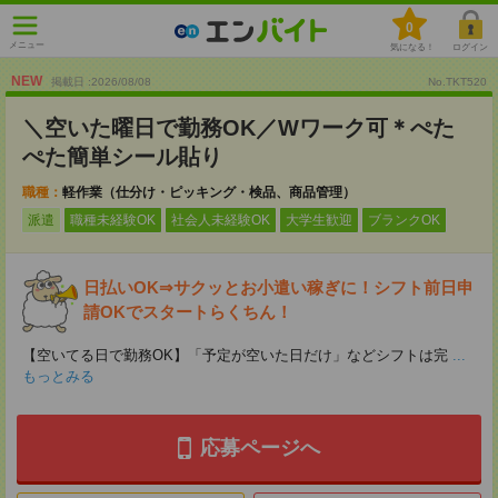
0
メニュー
気になる！
ログイン
NEW
掲載日 :2026
/
08
/
08
No.TKT520
＼空いた曜日で勤務OK／Wワーク可＊ぺた
ぺた簡単シール貼り
職種：
軽作業（仕分け・ピッキング・検品、商品管理）
派遣
職種未経験OK
社会人未経験OK
大学生歓迎
ブランクOK
日払いOK⇒サクッとお小遣い稼ぎに！シフト前日申
請OKでスタートらくちん！
【空いてる日で勤務OK】「予定が空いた日だけ」などシフトは完
...
もっとみる
応募ページへ