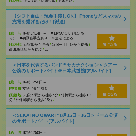
[勤務地]
上大岡駅
/
港南台駅
/
上永谷駅
/
…
【シフト自由・現金手渡しOK】iPhoneなどスマホの
充電を繋げるだけ！[派遣]
[給 与]
時給1414円～ ▼日払いOK（規定あ
り） ■初勤務手当あり ※規定による
[勤務地]
新宿駅から徒歩
/
新宿三丁目駅から徒歩
/
気になる！
高田馬場駅から徒歩
/
…
＜日本を代表するバンド＊サカナクション＞ツアー
公演のサポートバイト＠日本武道館[アルバイト]
[給 与]
時給1250円～
[交通費]
支給（規定有り）
気になる！
[勤務地]
九段下駅から徒歩5分
/
竹橋駅から徒歩10
分
/
神保町駅から徒歩15分
/
…
＜SEKAI NO OWARI＊8月15日・16日＞ドーム公演
のサポートバイト[アルバイト]
[給 与]
時給1250円～