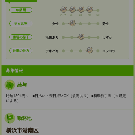
年齢層
20代
30
40
50
60
男女比率
女性
男性
職場の様子
活気あり
しずか
仕事の仕方
テキパキ
コツコツ
募集情報
給与
時給1304円～ ■日払い・翌日振込OK（規定あり） ■初勤務手当（※規定
による）
勤務地
横浜市港南区