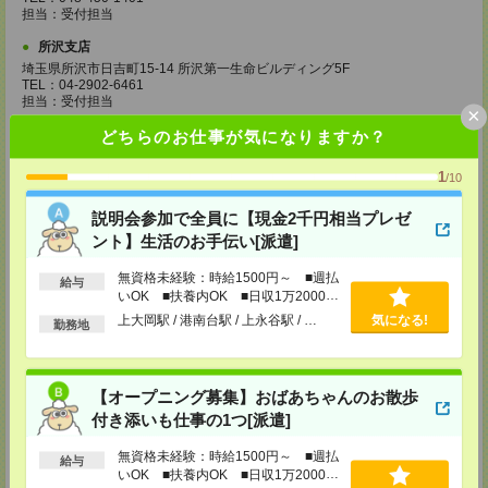
担当：受付担当
所沢支店
埼玉県所沢市日吉町15-14 所沢第一生命ビルディング5F
TEL：04-2902-6461
担当：受付担当
×
東松山支店
どちらのお仕事が気になりますか？
埼玉県東松山市箭弓町1-13-20
光越園ビル4Ｆ
1
/10
TEL：0493-27-8811
担当：受付担当
説明会参加で全員に【現金2千円相当プレゼ
大宮リクルートセンター
ント】生活のお手伝い[派遣]
東京都豊島区西池袋1-16-10 第2三笠ビル7F
TEL：03-5956-7411
無資格未経験：時給1500円～ ■週払
給与
担当：受付担当
いOK ■扶養内OK ■日収1万2000円
以上
上大岡駅 / 港南台駅 / 上永谷駅 / …
気になる!
西船橋支店
勤務地
千葉県船橋市印内町593-1 NST第2ビル7F
【オープニング募集】おばあちゃんのお散歩
TEL：047-420-8501
担当：受付担当
付き添いも仕事の1つ[派遣]
柏支店
無資格未経験：時給1500円～ ■週払
給与
千葉県柏市旭町1-1-17 SNビル5F
いOK ■扶養内OK ■日収1万2000円