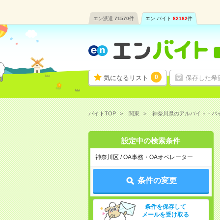
エン派遣
71570
件
エン バイト
82182
件
0
気になるリスト
保存した希
バイトTOP
関東
神奈川県のアルバイト・バ
設定中の検索条件
神奈川区 / OA事務・OAオペレーター
条件の変更
条件を保存して
メールを受け取る