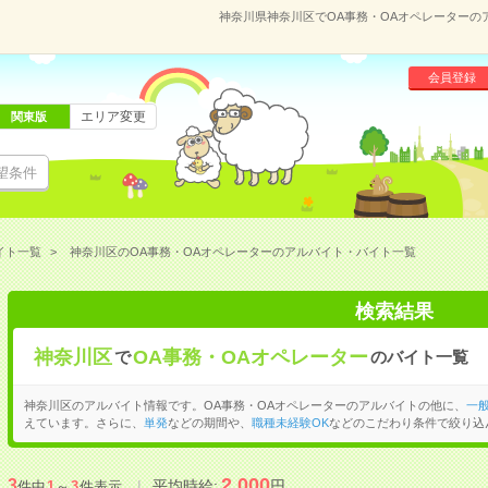
神奈川県神奈川区でOA事務・OAオペレーターの
会員登録
エリア変更
関東版
望条件
イト一覧
神奈川区のOA事務・OAオペレーターのアルバイト・バイト一覧
検索結果
神奈川区
OA事務・OAオペレーター
で
のバイト一覧
神奈川区のアルバイト情報です。OA事務・OAオペレーターのアルバイトの他に、
一
えています。さらに、
単発
などの期間や、
職種未経験OK
などのこだわり条件で絞り込
2,000
3
平均時給:
円
件中
1
～
3
件表示