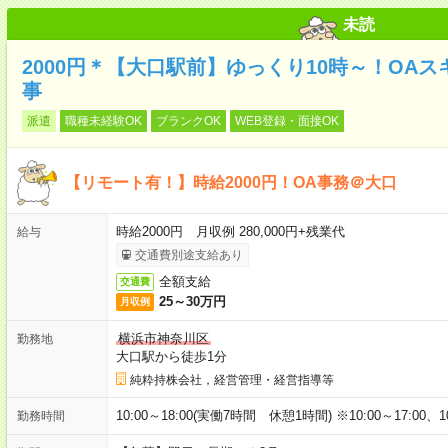
未読
2000円＊【大口駅前】ゆっくり10時～！OA
事
派遣
職種未経験OK
ブランクOK
WEB登録・面接OK
【リモート有！】時給2000円！OA事務＠大口
時給2000円 月収例 280,000円+残業代
給与
交通費別途支給あり
全額支給
交通費
25～30万円
月収例
横浜市神奈川区
勤務地
大口駅から徒歩1分
純粋持株会社，経営管理・経営指導等
10:00～18:00(実働7時間 休憩1時間) ※10:00～17:00、1
勤務時間