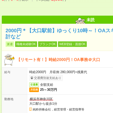
未読
2000円＊【大口駅前】ゆっくり10時～！OA
計など
派遣
職種未経験OK
ブランクOK
WEB登録・面接OK
【リモート有！】時給2000円！OA事務＠大口
時給2000円 月収例 280,000円+残業代
給与
交通費別途支給あり
全額支給
交通費
25～30万円
月収例
横浜市神奈川区
勤務地
大口駅から徒歩1分
純粋持株会社，経営管理・経営指導等