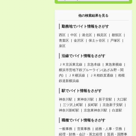
他の検索結果を見る
勤務地でバイト情報をさがす
西区
中区
港北区
鶴見区
都筑区
青葉区
金沢区
保土ヶ谷区
戸塚区
泉区
沿線でバイト情報をさがす
ＪＲ京浜東北線
京急本線
東急東横線
横浜市営地下鉄ブルーライン(あざみ野－関
内)
ＪＲ横浜線
ＪＲ相鉄直通線
相模
鉄道新横浜線
駅でバイト情報をさがす
神奈川駅
東神奈川駅
新子安駅
大口駅
三ツ沢上町駅
反町駅
京急新子安駅
神奈川新町駅
京急東神奈川駅
白楽駅
職種でバイト情報をさがす
一般事務
営業事務
総務・人事・労務
経理・財務・会計・英文経理
貿易・国際事