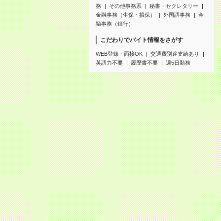
務
その他事務系
秘書・セクレタリー
金融事務（生保・損保）
外国語事務
金
融事務（銀行）
こだわりでバイト情報をさがす
WEB登録・面接OK
交通費別途支給あり
英語力不要
履歴書不要
週5日勤務