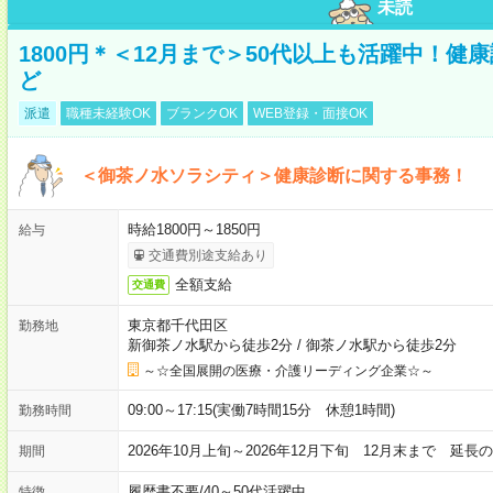
未読
1800円＊＜12月まで＞50代以上も活躍中！
ど
派遣
職種未経験OK
ブランクOK
WEB登録・面接OK
＜御茶ノ水ソラシティ＞健康診断に関する事務！
時給1800円～1850円
給与
交通費別途支給あり
全額支給
交通費
東京都千代田区
勤務地
新御茶ノ水駅から徒歩2分
/
御茶ノ水駅から徒歩2分
～☆全国展開の医療・介護リーディング企業☆～
09:00～17:15(実働7時間15分 休憩1時間)
勤務時間
2026年10月上旬～2026年12月下旬 12月末まで 延
期間
履歴書不要
/
40～50代活躍中
特徴