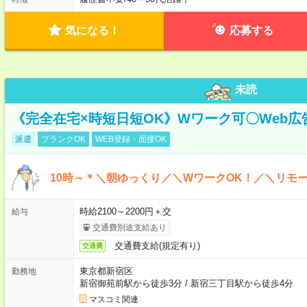
気になる！
応募する
未読
《完全在宅×時短日短OK》Wワーク可〇Web
派遣
ブランクOK
WEB登録・面接OK
10時～＊＼朝ゆっくり／＼WワークOK！／＼リモー
時給2100～2200円＋交
給与
交通費別途支給あり
交通費支給(規定有り)
交通費
東京都新宿区
勤務地
新宿御苑前駅から徒歩3分
/
新宿三丁目駅から徒歩4分
マスコミ関連