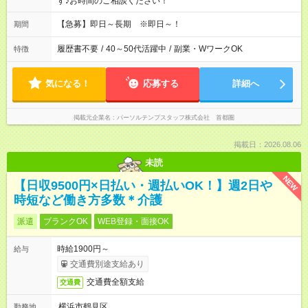
す♪お時間のご相談ください！
【急募】即日～長期 ※即日～！
期間
履歴書不要
/
40～50代活躍中
/
副業・WワークOK
特徴
気になる！
応募する
詳細へ
掲載元企業名
パーソルテンプスタッフ株式会社 首都圏
掲載日：2026.08.06
未読
NEW
【日収9500円×日払い・週払いOK！】週2日や
時短など働き方多数＊介護
派遣
ブランクOK
WEB登録・面接OK
時給1900円～
給与
交通費別途支給あり
交通費全額支給
交通費
横浜市鶴見区
勤務地