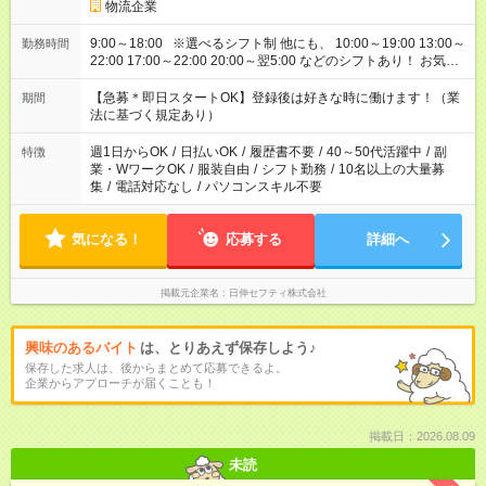
物流企業
9:00～18:00 ※選べるシフト制 他にも、 10:00～19:00 13:00～
勤務時間
22:00 17:00～22:00 20:00～翌5:00 などのシフトあり！ お気軽
にご相談ください！
【急募＊即日スタートOK】登録後は好きな時に働けます！（業
期間
法に基づく規定あり）
週1日からOK
/
日払いOK
/
履歴書不要
/
40～50代活躍中
/
副
特徴
業・WワークOK
/
服装自由
/
シフト勤務
/
10名以上の大量募
集
/
電話対応なし
/
パソコンスキル不要
気になる！
応募する
詳細へ
掲載元企業名
日伸セフティ株式会社
興味のあるバイト
は、とりあえず保存しよう♪
保存した求人は、後からまとめて応募できるよ。
企業からアプローチが届くことも！
掲載日：2026.08.09
未読