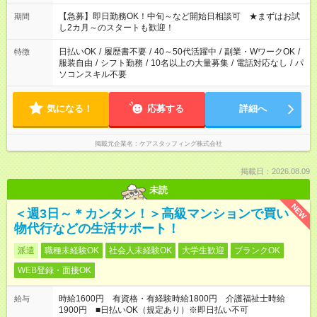
【急募】即日勤務OK！中旬～など開始日相談可 ★まずはお試
期間
し2カ月～のスタートも歓迎！
日払いOK
/
履歴書不要
/
40～50代活躍中
/
副業・WワークOK
/
特徴
服装自由
/
シフト勤務
/
10名以上の大量募集
/
電話対応なし
/
パ
ソコンスキル不要
気になる！
応募する
詳細へ
掲載元企業名
ケアスタッフィング株式会社
掲載日：2026.08.09
未読
NEW
＜週3日～＊カンタン！＞高級マンションで買い
物代行などの生活サポート！
派遣
職種未経験OK
社会人未経験OK
大学生歓迎
ブランクOK
WEB登録・面接OK
時給1600円 有資格・有経験時給1800円 介護福祉士時給
給与
1900円 ■日払いOK（規定あり）※即日払い不可