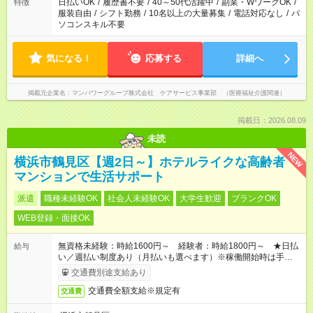
日払いOK
/
履歴書不要
/
40～50代活躍中
/
副業・WワークOK
/
特徴
服装自由
/
シフト勤務
/
10名以上の大量募集
/
電話対応なし
/
パ
ソコンスキル不要
気になる！
応募する
詳細へ
掲載元企業名
マンパワーグループ株式会社 ケアサービス事業部 （医療福祉介護関連）
掲載日：2026.08.09
未読
NEW
横浜市鶴見区【週2日～】ホテルライクな高齢者
マンションで生活サポート
派遣
職種未経験OK
社会人未経験OK
大学生歓迎
ブランクOK
WEB登録・面接OK
無資格未経験：時給1600円～ 経験者：時給1800円～ ★日払
給与
い／週払い制度あり（月払いも選べます）※稼働開始時は手続き
完了次第のお支払いとなります。
交通費別途支給あり
交通費全額支給※規定有
交通費