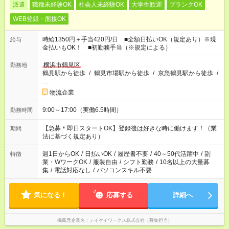
派遣
職種未経験OK
社会人未経験OK
大学生歓迎
ブランクOK
WEB登録・面接OK
時給1350円＋手当420円/日 ■全額日払いOK（規定あり）※現
給与
金払いもOK！ ■初勤務手当（※規定による）
横浜市鶴見区
勤務地
鶴見駅から徒歩
/
鶴見市場駅から徒歩
/
京急鶴見駅から徒歩
/
…
物流企業
9:00～17:00（実働6.5時間）
勤務時間
【急募＊即日スタートOK】登録後は好きな時に働けます！（業
期間
法に基づく規定あり）
週1日からOK
/
日払いOK
/
履歴書不要
/
40～50代活躍中
/
副
特徴
業・WワークOK
/
服装自由
/
シフト勤務
/
10名以上の大量募
集
/
電話対応なし
/
パソコンスキル不要
気になる！
応募する
詳細へ
掲載元企業名
テイケイワークス株式会社（募集担当）