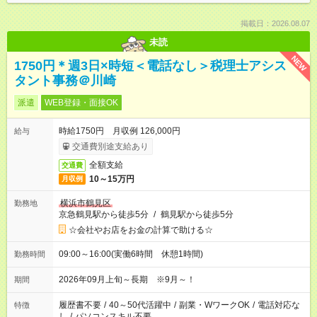
掲載日：2026.08.07
未読
NEW
1750円＊週3日×時短＜電話なし＞税理士アシス
タント事務＠川崎
派遣
WEB登録・面接OK
時給1750円 月収例 126,000円
給与
交通費別途支給あり
全額支給
交通費
10～15万円
月収例
横浜市鶴見区
勤務地
京急鶴見駅から徒歩5分
/
鶴見駅から徒歩5分
☆会社やお店をお金の計算で助ける☆
09:00～16:00(実働6時間 休憩1時間)
勤務時間
2026年09月上旬～長期 ※9月～！
期間
履歴書不要
/
40～50代活躍中
/
副業・WワークOK
/
電話対応な
特徴
し
/
パソコンスキル不要