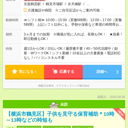
京急鶴見駅
/
鶴見市場駅
/
弁天橋駅
/
…
介護施設や病院 ※ご自宅近辺からご案内可能
≪シフト例≫ 10:00～15:00（実働5時間） 12:00～17:00（実働
勤務時間
5時間） 上記シフト以外にも、早朝や深夜など希望の時間帯お聞
かせください！ 事前に担当からヒアリングもしますので、ご安
心ください！
3ヵ月までの短期 ※職場が気に入れば、長期もOK！ ★急募！
期間
即日勤務もOK！
週1日からOK
/
日払いOK
/
履歴書不要
/
40～50代活躍中
/
副
特徴
業・WワークOK
/
シフト勤務
/
10名以上の大量募集
/
電話対応
なし
/
パソコンスキル不要
気になる！
応募する
詳細へ
掲載元企業名
ケアスタッフィング株式会社
掲載日：2026.08.06
未読
NEW
【横浜市鶴見区】子供を見守る保育補助＊10時
～13時などの時短も