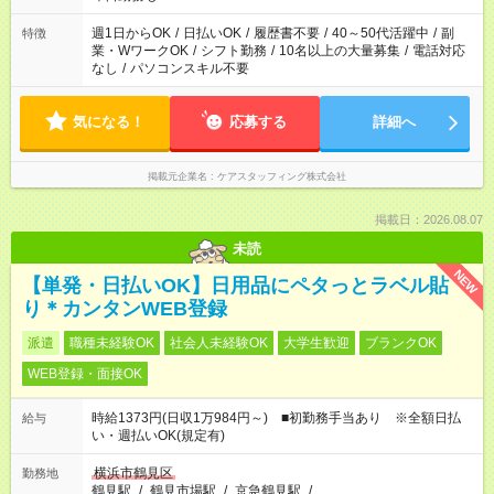
週1日からOK
/
日払いOK
/
履歴書不要
/
40～50代活躍中
/
副
特徴
業・WワークOK
/
シフト勤務
/
10名以上の大量募集
/
電話対応
なし
/
パソコンスキル不要
気になる！
応募する
詳細へ
掲載元企業名
ケアスタッフィング株式会社
掲載日：2026.08.07
未読
NEW
【単発・日払いOK】日用品にペタっとラベル貼
り＊カンタンWEB登録
派遣
職種未経験OK
社会人未経験OK
大学生歓迎
ブランクOK
WEB登録・面接OK
時給1373円(日収1万984円～) ■初勤務手当あり ※全額日払
給与
い・週払いOK(規定有)
横浜市鶴見区
勤務地
鶴見駅
/
鶴見市場駅
/
京急鶴見駅
/
…