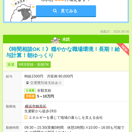
見てみる
掲載日：2026.08.06
未読
NEW
《時間相談OK！》穏やかな職場環境！長期！給
与計算！朝ゆっくり
派遣
WEB登録・面接OK
時給1500円 月収例 90,000円
給与
交通費別途支給あり
全額支給
交通費
5～10万円
月収例
横浜市鶴見区
勤務地
生麦駅から徒歩19分
エネルギーを通じて地域の暮らしを支える会社
09:30～15:30(実働5時間 休憩1時間) ※10:00～16:00も可能で
勤務時間