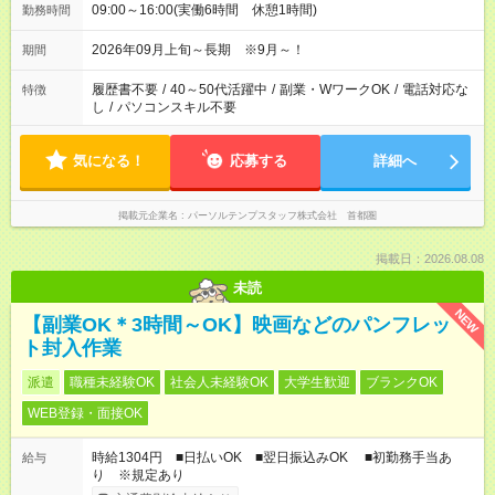
09:00～16:00(実働6時間 休憩1時間)
勤務時間
2026年09月上旬～長期 ※9月～！
期間
履歴書不要
/
40～50代活躍中
/
副業・WワークOK
/
電話対応な
特徴
し
/
パソコンスキル不要
気になる！
応募する
詳細へ
掲載元企業名
パーソルテンプスタッフ株式会社 首都圏
掲載日：2026.08.08
未読
NEW
【副業OK＊3時間～OK】映画などのパンフレッ
ト封入作業
派遣
職種未経験OK
社会人未経験OK
大学生歓迎
ブランクOK
WEB登録・面接OK
時給1304円 ■日払いOK ■翌日振込みOK ■初勤務手当あ
給与
り ※規定あり