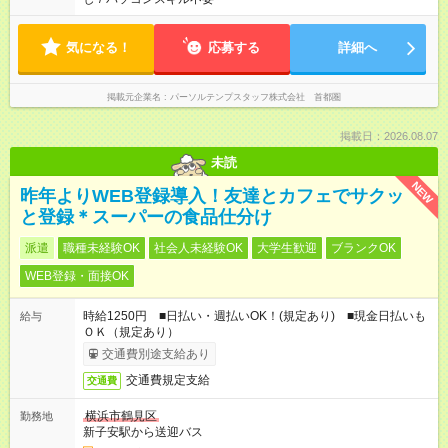
気になる！
応募する
詳細へ
掲載元企業名
パーソルテンプスタッフ株式会社 首都圏
掲載日：2026.08.07
未読
NEW
昨年よりWEB登録導入！友達とカフェでサクッ
と登録＊スーパーの食品仕分け
派遣
職種未経験OK
社会人未経験OK
大学生歓迎
ブランクOK
WEB登録・面接OK
時給1250円 ■日払い・週払いOK！(規定あり) ■現金日払いも
給与
ＯＫ（規定あり）
交通費別途支給あり
交通費規定支給
交通費
横浜市鶴見区
勤務地
新子安駅から送迎バス