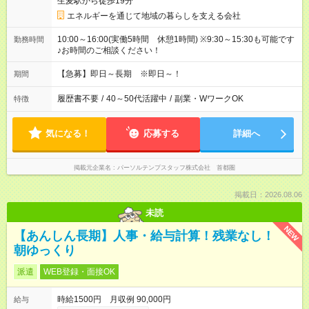
生麦駅から徒歩19分
エネルギーを通じて地域の暮らしを支える会社
10:00～16:00(実働5時間 休憩1時間) ※9:30～15:30も可能です
勤務時間
♪お時間のご相談ください！
【急募】即日～長期 ※即日～！
期間
履歴書不要
/
40～50代活躍中
/
副業・WワークOK
特徴
気になる！
応募する
詳細へ
掲載元企業名
パーソルテンプスタッフ株式会社 首都圏
掲載日：2026.08.06
未読
NEW
【あんしん長期】人事・給与計算！残業なし！
朝ゆっくり
派遣
WEB登録・面接OK
時給1500円 月収例 90,000円
給与