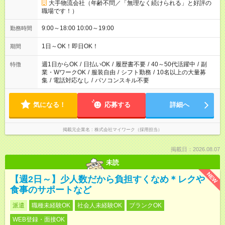
大手物流会社（年齢不問／「無理なく続けられる」と好評の
職場です！）
9:00～18:00 10:00～19:00
勤務時間
1日～OK！即日OK！
期間
週1日からOK
/
日払いOK
/
履歴書不要
/
40～50代活躍中
/
副
特徴
業・WワークOK
/
服装自由
/
シフト勤務
/
10名以上の大量募
集
/
電話対応なし
/
パソコンスキル不要
気になる！
応募する
詳細へ
掲載元企業名
株式会社マイワーク（採用担当）
掲載日：2026.08.07
未読
NEW
【週2日～】少人数だから負担すくなめ＊レクや
食事のサポートなど
派遣
職種未経験OK
社会人未経験OK
ブランクOK
WEB登録・面接OK