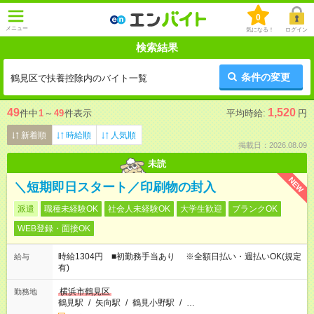
0
メニュー
気になる！
ログイン
検索結果
条件の変更
鶴見区で扶養控除内のバイト一覧
49
1,520
件中
1
～
49
件表示
平均時給:
円
新着順
時給順
人気順
掲載日：2026.08.09
未読
NEW
＼短期即日スタート／印刷物の封入
派遣
職種未経験OK
社会人未経験OK
大学生歓迎
ブランクOK
WEB登録・面接OK
時給1304円 ■初勤務手当あり ※全額日払い・週払いOK(規定
給与
有)
横浜市鶴見区
勤務地
鶴見駅
/
矢向駅
/
鶴見小野駅
/
…