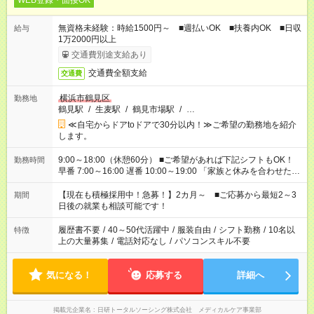
WEB登録・面接OK
無資格未経験：時給1500円～ ■週払いOK ■扶養内OK ■日収
給与
1万2000円以上
交通費別途支給あり
交通費全額支給
交通費
横浜市鶴見区
勤務地
鶴見駅
/
生麦駅
/
鶴見市場駅
/
…
≪自宅からドアtoドアで30分以内！≫ご希望の勤務地を紹介
します。
9:00～18:00（休憩60分） ■ご希望があれば下記シフトもOK！
勤務時間
早番 7:00～16:00 遅番 10:00～19:00 「家族と休みを合わせた
い」 「余裕を持って夕飯の準備がしたい」 「できれば残業はし
たくない」 など、ご希望を教えてくださいね。 ※Wワーク希望
【現在も積極採用中！急募！】2カ月～ ■ご応募から最短2～3
期間
の方へ 今ご覧のお仕事で希望する勤務時間と、もう1つのお仕事
日後の就業も相談可能です！
の勤務時間。 合計で週40時間を超える場合は応募できません。
履歴書不要
/
40～50代活躍中
/
服装自由
/
シフト勤務
/
10名以
特徴
上の大量募集
/
電話対応なし
/
パソコンスキル不要
気になる！
応募する
詳細へ
掲載元企業名
日研トータルソーシング株式会社 メディカルケア事業部