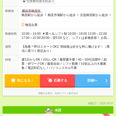
交通費別途支給あり
横浜市鶴見区
勤務地
鶴見駅から徒歩
/
鶴見市場駅から徒歩
/
京急鶴見駅から徒歩
/
…
物流企業
10:00～14:00 ▼選べるシフト制 10:00～19:00 13:00～22:00
勤務時間
17:00～22:00 20:00～翌5:00 など、シフトは多種多様！ お気軽
にご相談ください！
【急募＊即日スタートOK】登録後は好きな時に働けます！（業
期間
法に基づく規定あり）
週1日からOK
/
日払いOK
/
履歴書不要
/
40～50代活躍中
/
副
特徴
業・WワークOK
/
服装自由
/
シフト勤務
/
10名以上の大量募
集
/
電話対応なし
/
パソコンスキル不要
気になる！
応募する
詳細へ
掲載元企業名
日伸セフティ株式会社
掲載日：2026.08.07
未読