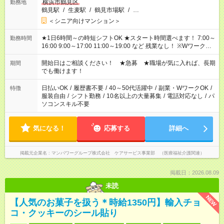
横浜市鶴見区
勤務地
鶴見駅
/
生麦駅
/
鶴見市場駅
/
…
＜シニア向けマンション＞
★1日6時間～の時短シフトOK ★スタート時間選べます！ 7:00～
勤務時間
16:00 9:00～17:00 11:00～19:00 など 残業なし！ ※Wワークの
場合、他のお仕事と合わせ週40時間超の就業はご案内できませ
ん ※法令に基づき、週20時間以上勤務は社会保険への加入対象
開始日はご相談ください！ ★急募 ★職場が気に入れば、長期
期間
となります ※労働者派遣法（日雇い派遣の原則禁止）により、
でも働けます！
短時間・短期間の就業はご案内が難しい場合があります
日払いOK
/
履歴書不要
/
40～50代活躍中
/
副業・WワークOK
/
特徴
服装自由
/
シフト勤務
/
10名以上の大量募集
/
電話対応なし
/
パ
ソコンスキル不要
気になる！
応募する
詳細へ
掲載元企業名
マンパワーグループ株式会社 ケアサービス事業部 （医療福祉介護関連）
掲載日：2026.08.09
未読
NEW
【人気のお菓子を扱う＊時給1350円】輸入チョ
コ・クッキーのシール貼り