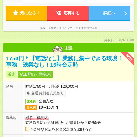
気になる！
応募する
詳細へ
掲載元企業名
テイケイワークス東京株式会社
掲載日：2026.08.08
未読
NEW
1750円＊【電話なし】業務に集中できる環境！
事務！残業なし！16時台定時
派遣
WEB登録・面接OK
時給1750円 月収例 126,000円
給与
交通費別途支給あり
全額支給
交通費
10～15万円
月収例
横浜市鶴見区
勤務地
京急鶴見駅から徒歩5分
/
鶴見駅から徒歩5分
☆会社やお店をお金の計算で助ける☆