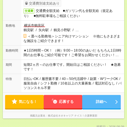
交通費別途支給あり
交通費全額支給 ■ガソリン代も全額支給（規定あ
交通費
り） ■無料駐車場もご相談ください
横浜市鶴見区
勤務地
鶴見駅
/
矢向駅
/
鶴見小野駅
/
…
＜選べる勤務地＞シニア向けマンション ※他にもさまざま
な施設をご紹介できます！
★1日5時間～OK！ （例）9:00～18:00のあいだ もちろん1日8時
勤務時間
間のお仕事もご紹介可能です！ご希望をお聞かせください！★家
庭の都合でお休みが必要な場合も遠慮なくご相談ください。 ※
週最低15時間以上の勤務が必要です
短期2ヵ月～のお仕事です。開始日はご相談ください！ ★急募
期間
です！
日払いOK
/
履歴書不要
/
40～50代活躍中
/
副業・WワークOK
/
特徴
服装自由
/
シフト勤務
/
10名以上の大量募集
/
電話対応なし
/
パ
ソコンスキル不要
気になる！
応募する
詳細へ
掲載元企業名
株式会社ネオキャリア ナイス！介護事業部
掲載日：2026.08.09