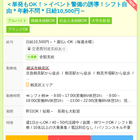
NEW
＜単発もOK！＞イベント警備の誘導！シフト自
由＊年齢不問＊日給10,500円～
アルバイト
職種未経験OK
社会人未経験OK
大学生歓迎
ブランクOK
日給10,500円～＊週払いOK（毎週水曜）
給与
交通費別途支給あり
全額支給
交通費
横浜市鶴見区
勤務地
京急鶴見駅から徒歩
/
鶴見駅から徒歩
/
鶴見市場駅から徒歩
/
…
鶴見区エリア
≪シフト例≫ ・8:00～17:00(実働8h/休憩1h） ・9:00～
勤務時間
18:00(実働8h/休憩1h） ・13:00～22:00(実働8h/休憩1h） 現場
によって勤務開始時間は異なります！ 休憩1時間あり
即日OK！短期～ 長期も大歓迎
期間
週1日からOK
/
40～50代活躍中
/
副業・WワークOK
/
シフト勤
特徴
務
/
10名以上の大量募集
/
電話対応なし
/
パソコンスキル不要