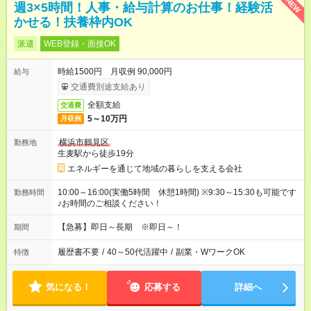
NEW
週3×5時間！人事・給与計算のお仕事！経験活
かせる！扶養枠内OK
派遣
WEB登録・面接OK
時給1500円 月収例 90,000円
給与
交通費別途支給あり
全額支給
交通費
5～10万円
月収例
横浜市鶴見区
勤務地
生麦駅から徒歩19分
エネルギーを通じて地域の暮らしを支える会社
10:00～16:00(実働5時間 休憩1時間) ※9:30～15:30も可能です
勤務時間
♪お時間のご相談ください！
【急募】即日～長期 ※即日～！
期間
履歴書不要
/
40～50代活躍中
/
副業・WワークOK
特徴
気になる！
応募する
詳細へ