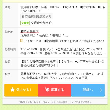
無資格未経験：時給1500円～ ■週払いOK ■扶養内OK ■日収
給与
1万2000円以上
交通費別途支給あり
交通費全額支給
交通費
横浜市鶴見区
勤務地
京急鶴見駅
/
矢向駅
/
安善駅
/
…
デイサービス ■勤務地選べます！お気軽にご相談ください！
9:00～18:00（休憩60分） ■ご希望があれば下記シフトもOK！
勤務時間
早番 7:00～16:00 遅番 10:00～19:00 「家族と休みを合わせた
い」 「余裕を持って夕飯の準備がしたい」 「できれば残業はし
たくない」 など、ご希望を教えてくださいね。 ※Wワーク希望
【現在も積極採用中！急募！】2カ月～ ■ご応募から最短2～3
期間
の方へ 今ご覧のお仕事で希望する勤務時間と、もう1つのお仕事
日後の就業も相談可能です！
の勤務時間。 合計で週40時間を超える場合は応募できません。
履歴書不要
/
40～50代活躍中
/
服装自由
/
シフト勤務
/
10名以
特徴
上の大量募集
/
電話対応なし
/
パソコンスキル不要
気になる！
応募する
詳細へ
掲載元企業名
日研トータルソーシング株式会社 メディカルケア事業部