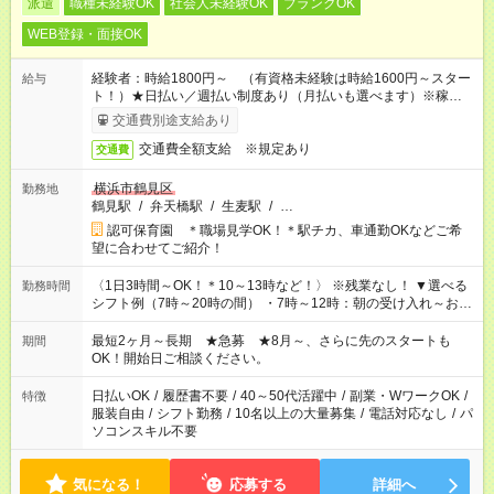
派遣
職種未経験OK
社会人未経験OK
ブランクOK
WEB登録・面接OK
経験者：時給1800円～ （有資格未経験は時給1600円～スター
給与
ト！）★日払い／週払い制度あり（月払いも選べます）※稼働開
始時は手続き完了次第のお支払いとなります★フルタイムできる
交通費別途支給あり
方は100円アップ！
交通費全額支給 ※規定あり
交通費
横浜市鶴見区
勤務地
鶴見駅
/
弁天橋駅
/
生麦駅
/
…
認可保育園 ＊職場見学OK！＊駅チカ、車通勤OKなどご希
望に合わせてご紹介！
〈1日3時間～OK！＊10～13時など！〉 ※残業なし！ ▼選べる
勤務時間
シフト例（7時～20時の間） ・7時～12時：朝の受け入れ～お昼
の準備 ・10時～13時：園児の見守り～お昼の補助 ・9時～16
時：帰りの会まで！子供の成長を見守る ・15時～20時：夜のお
最短2ヶ月～長期 ★急募 ★8月～、さらに先のスタートも
期間
迎えサポート
OK！開始日ご相談ください。
日払いOK
/
履歴書不要
/
40～50代活躍中
/
副業・WワークOK
/
特徴
服装自由
/
シフト勤務
/
10名以上の大量募集
/
電話対応なし
/
パ
ソコンスキル不要
気になる！
応募する
詳細へ