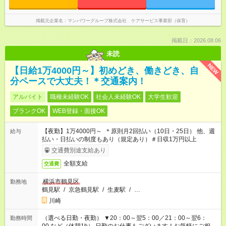
掲載元企業名
マンパワーグループ株式会社 ケアサービス事業部（保育）
掲載日：2026.08.06
未読
NEW
【日給1万4000円～】初めどき、働きどき、自
分ペースで大丈夫！＊交通案内！
アルバイト
職種未経験OK
社会人未経験OK
大学生歓迎
ブランクOK
WEB登録・面接OK
【夜勤】1万4000円～ ＊原則月2回払い（10日・25日） 他、週
給与
払い・日払いの制度もあり（規定あり）＃日収1万円以上
交通費別途支給あり
全額支給
交通費
横浜市鶴見区
勤務地
鶴見駅
/
京急鶴見駅
/
生麦駅
/
…
川崎
（選べる日勤・夜勤） ▼20：00～翌5：00／21：00～翌6：
勤務時間