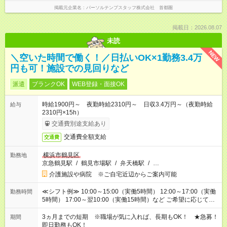
掲載元企業名
パーソルテンプスタッフ株式会社 首都圏
掲載日：2026.08.07
未読
NEW
＼空いた時間で働く！／日払いOK×1勤務3.4万
円も可！施設での見回りなど
派遣
ブランクOK
WEB登録・面接OK
時給1900円～ 夜勤時給2310円～ 日収3.4万円～（夜勤時給
給与
2310円×15h）
交通費別途支給あり
交通費全額支給
交通費
横浜市鶴見区
勤務地
京急鶴見駅
/
鶴見市場駅
/
弁天橋駅
/
…
介護施設や病院 ※ご自宅近辺からご案内可能
≪シフト例≫ 10:00～15:00（実働5時間） 12:00～17:00（実働
勤務時間
5時間） 17:00～翌10:00（実働15時間）など ご希望に応じて、
働く時間は調整できます！ お気軽に担当へ相談ください！
3ヵ月までの短期 ※職場が気に入れば、長期もOK！ ★急募！
期間
即日勤務もOK！