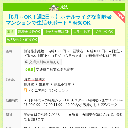
未読
NEW
【8月～OK！週2日～】ホテルライクな高齢者
マンションで生活サポート＊時短OK
派遣
職種未経験OK
社会人未経験OK
大学生歓迎
ブランクOK
WEB登録・面接OK
無資格未経験：時給1600円～ 経験者：時給1800円～★日払い
給与
／週払い制度あり（月払いも選べます）※稼働開始時は手続き完
了次第のお支払いとなります。
交通費別途支給あり
交通費全額支給※規定有
交通費
横浜市鶴見区
勤務地
鶴見駅
/
生麦駅
/
鶴見市場駅
/
…
＜シニア向けマンション＞
★1日6時間～の時短シフトOK ★スタート時間選べます！ 7:00～
勤務時間
16:00 9:00～17:00 11:00～19:00 など 残業なし！ ※Wワークの
場合、他のお仕事と合わせ週40時間超の就業はご案内できませ
ん ※法令に基づき、週20時間以上勤務は社会保険への加入対象
開始日はご相談ください！ ★急募 ★職場が気に入れば、長期
期間
となります ※労働者派遣法（日雇い派遣の原則禁止）により、
でも働けます！
短時間・短期間の就業はご案内が難しい場合があります