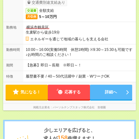
交通費別途支給あり
全額支給
交通費
5～10万円
月収例
横浜市鶴見区
勤務地
生麦駅から徒歩19分
エネルギーを通じて地域の暮らしを支える会社
10:00～16:00(実働5時間 休憩1時間) ※9:30～15:30も可能です
勤務時間
♪お時間のご相談ください！
【急募】即日～長期 ※即日～！
期間
履歴書不要
/
40～50代活躍中
/
副業・WワークOK
特徴
気になる！
応募する
詳細へ
掲載元企業名
パーソルテンプスタッフ株式会社 首都圏
少しエリアを広げると、
158
求人が
件増えます！