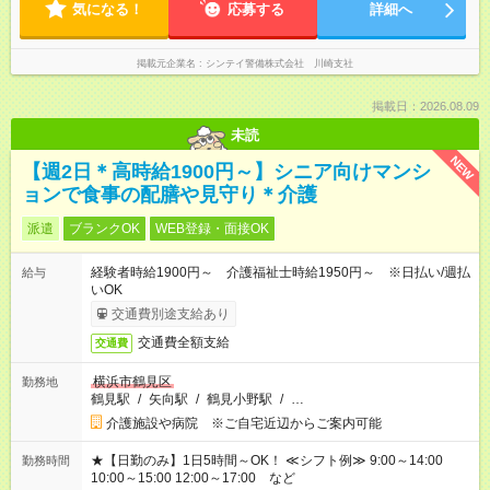
気になる！
応募する
詳細へ
掲載元企業名
シンテイ警備株式会社 川崎支社
掲載日：2026.08.09
未読
NEW
【週2日＊高時給1900円～】シニア向けマンシ
ョンで食事の配膳や見守り＊介護
派遣
ブランクOK
WEB登録・面接OK
経験者時給1900円～ 介護福祉士時給1950円～ ※日払い/週払
給与
いOK
交通費別途支給あり
交通費全額支給
交通費
横浜市鶴見区
勤務地
鶴見駅
/
矢向駅
/
鶴見小野駅
/
…
介護施設や病院 ※ご自宅近辺からご案内可能
★【日勤のみ】1日5時間～OK！ ≪シフト例≫ 9:00～14:00
勤務時間
10:00～15:00 12:00～17:00 など