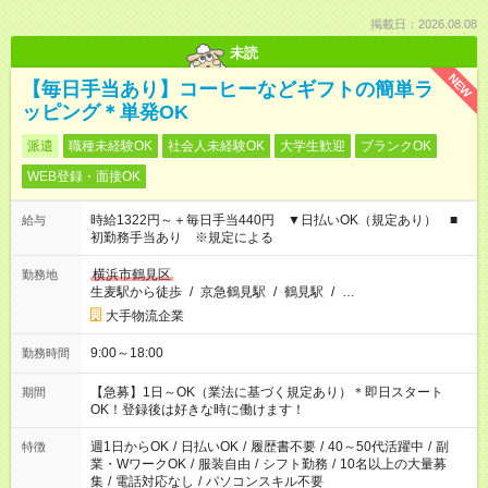
掲載日：2026.08.08
未読
NEW
【毎日手当あり】コーヒーなどギフトの簡単ラ
ッピング＊単発OK
派遣
職種未経験OK
社会人未経験OK
大学生歓迎
ブランクOK
WEB登録・面接OK
時給1322円～＋毎日手当440円 ▼日払いOK（規定あり） ■
給与
初勤務手当あり ※規定による
横浜市鶴見区
勤務地
生麦駅から徒歩
/
京急鶴見駅
/
鶴見駅
/
…
大手物流企業
9:00～18:00
勤務時間
【急募】1日～OK（業法に基づく規定あり）＊即日スタート
期間
OK！登録後は好きな時に働けます！
週1日からOK
/
日払いOK
/
履歴書不要
/
40～50代活躍中
/
副
特徴
業・WワークOK
/
服装自由
/
シフト勤務
/
10名以上の大量募
集
/
電話対応なし
/
パソコンスキル不要