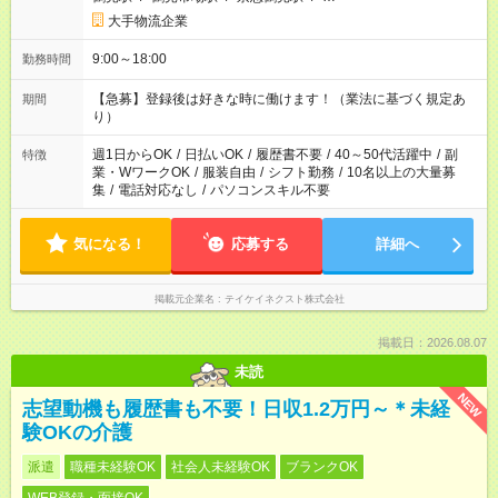
大手物流企業
9:00～18:00
勤務時間
【急募】登録後は好きな時に働けます！（業法に基づく規定あ
期間
り）
週1日からOK
/
日払いOK
/
履歴書不要
/
40～50代活躍中
/
副
特徴
業・WワークOK
/
服装自由
/
シフト勤務
/
10名以上の大量募
集
/
電話対応なし
/
パソコンスキル不要
気になる！
応募する
詳細へ
掲載元企業名
テイケイネクスト株式会社
掲載日：2026.08.07
未読
NEW
志望動機も履歴書も不要！日収1.2万円～＊未経
験OKの介護
派遣
職種未経験OK
社会人未経験OK
ブランクOK