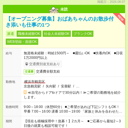
掲載日：2026.08.07
未読
NEW
【オープニング募集】おばあちゃんのお散歩付
き添いも仕事の1つ
派遣
職種未経験OK
社会人未経験OK
ブランクOK
WEB登録・面接OK
無資格未経験：時給1500円～ ■週払いOK ■扶養内OK ■日収
給与
1万2000円以上
交通費別途支給あり
交通費全額支給
交通費
横浜市鶴見区
勤務地
京急鶴見駅
/
矢向駅
/
安善駅
/
…
≪自宅からドアtoドアで30分以内！≫ご希望の勤務地を紹介
します。
9:00～18:00（休憩60分） ■ご希望があれば下記シフトもOK！
勤務時間
早番 7:00～16:00 遅番 10:00～19:00 「家族と休みを合わせた
い」 「余裕を持って夕飯の準備がしたい」 「できれば残業はし
たくない」 など、ご希望を教えてくださいね。 ※Wワーク希望
【現在も積極採用中！急募！】2カ月～ ■ご応募から最短2～3
期間
の方へ 今ご覧のお仕事で希望する勤務時間と、もう1つのお仕事
日後の就業も相談可能です！