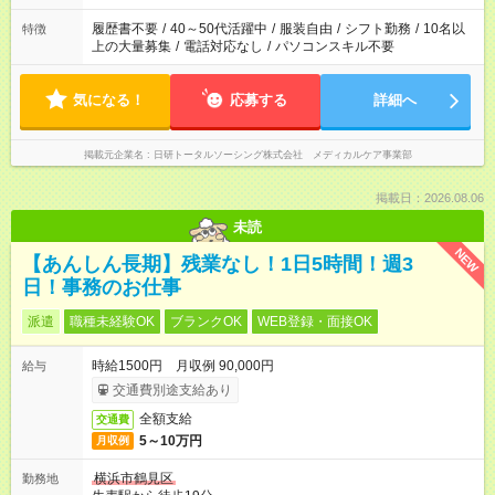
の勤務時間。 合計で週40時間を超える場合は応募できません。
履歴書不要
/
40～50代活躍中
/
服装自由
/
シフト勤務
/
10名以
特徴
上の大量募集
/
電話対応なし
/
パソコンスキル不要
気になる！
応募する
詳細へ
掲載元企業名
日研トータルソーシング株式会社 メディカルケア事業部
掲載日：2026.08.06
未読
NEW
【あんしん長期】残業なし！1日5時間！週3
日！事務のお仕事
派遣
職種未経験OK
ブランクOK
WEB登録・面接OK
時給1500円 月収例 90,000円
給与
交通費別途支給あり
全額支給
交通費
5～10万円
月収例
横浜市鶴見区
勤務地