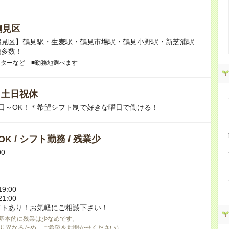
鶴見区
鶴見区】鶴見駅・生麦駅・鶴見市場駅・鶴見小野駅・新芝浦駅
地多数！
ンターなど ■勤務地選べます
/ 土日祝休
日～OK！＊希望シフト制で好きな曜日で働ける！
K / シフト勤務 / 残業少
00
9:00
1:00
フトあり！お気軽にご相談下さい！
基本的に残業は少なめです。
り異なるため、ご希望をお聞かせください）