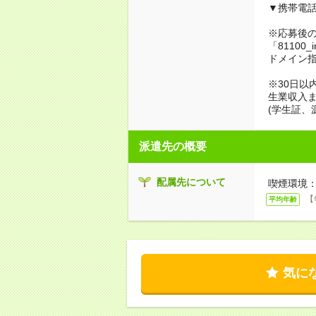
▼携帯電
※応募後
「81100_
ドメイン
※30日以
生業収入ま
(学生証、
派遣先の概要
配属先について
喫煙環境：
【
平均年齢
気に