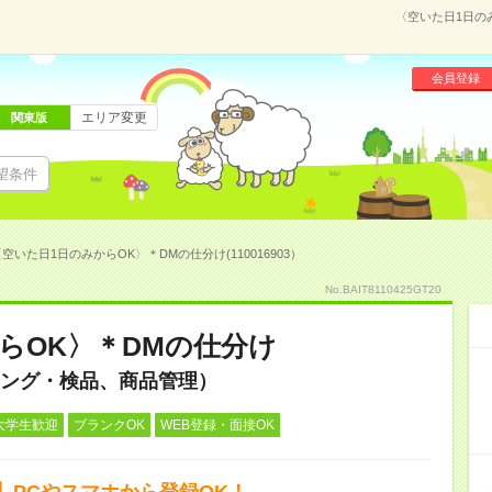
〈空いた日1日のみ
会員登録
エリア変更
関東版
望条件
空いた日1日のみからOK〉＊DMの仕分け(110016903）
No.BAIT8110425GT20
らOK〉＊DMの仕分け
ング・検品、商品管理）
大学生歓迎
ブランクOK
WEB登録・面接OK
】PCやスマホから登録OK！