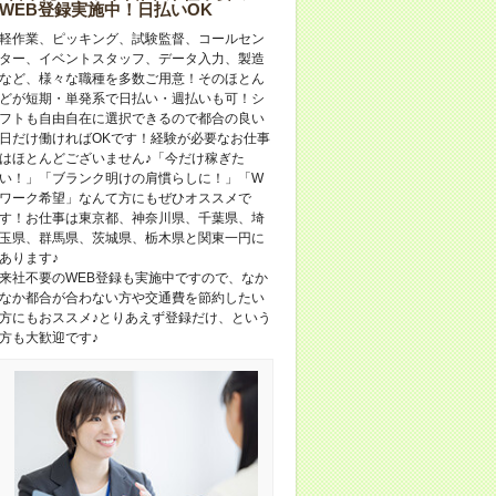
WEB登録実施中！日払いOK
軽作業、ピッキング、試験監督、コールセン
ター、イベントスタッフ、データ入力、製造
など、様々な職種を多数ご用意！そのほとん
どが短期・単発系で日払い・週払いも可！シ
フトも自由自在に選択できるので都合の良い
日だけ働ければOKです！経験が必要なお仕事
はほとんどございません♪「今だけ稼ぎた
い！」「ブランク明けの肩慣らしに！」「W
ワーク希望」なんて方にもぜひオススメで
す！お仕事は東京都、神奈川県、千葉県、埼
玉県、群馬県、茨城県、栃木県と関東一円に
あります♪
来社不要のWEB登録も実施中ですので、なか
なか都合が合わない方や交通費を節約したい
方にもおススメ♪とりあえず登録だけ、という
方も大歓迎です♪