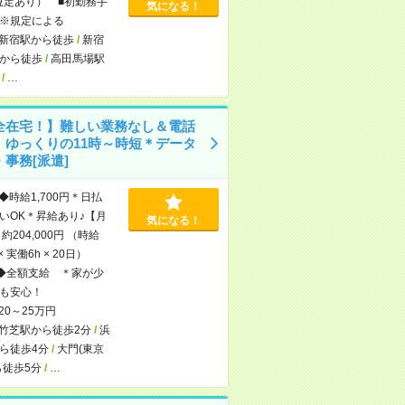
規定あり） ■初勤務手
気になる！
※規定による
新宿駅から徒歩
/
新宿
から徒歩
/
高田馬場駅
/
…
全在宅！】難しい業務なし＆電話
！ゆっくりの11時～時短＊データ
事務[派遣]
◆時給1,700円＊日払
いOK＊昇給あり♪【月
気になる！
約204,000円 （時給
 × 実働6h × 20日）
◆全額支給 ＊家が少
も安心！
20～25万円
竹芝駅から徒歩2分
/
浜
ら徒歩4分
/
大門(東京
ら徒歩5分
/
…