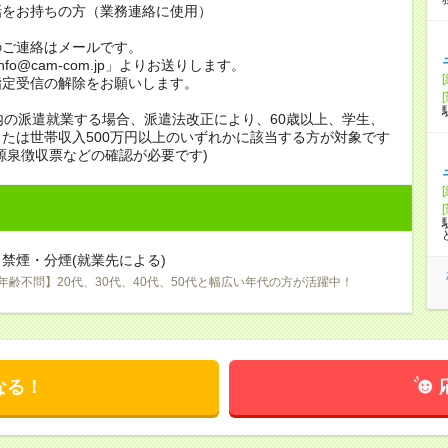
話をお持ちの方（業務連絡に使用）
のご連絡はメールです。
info@cam-com.jp」よりお送りします。
指定受信の解除をお願いします。
内の派遣就業する場合、派遣法改正により、60歳以上、学生、
たは世帯収入500万円以上のいずれかに該当する方が対象です
源泉徴収票などの確認が必要です)
禁煙・分煙(就業先による)
年齢不問】20代、30代、40代、50代と幅広い年代の方が活躍中！
なる！