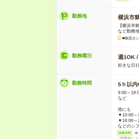
勤務地
横浜市
【横浜市
など勤務
■物流セ
勤務曜日
週1OK 
好きな日1
勤務時間
5ｈ以内O
9:00～18:
など
他にも
▼10:00～1
▼18:00～2
などのシ
★
残業時間
（就業先によ