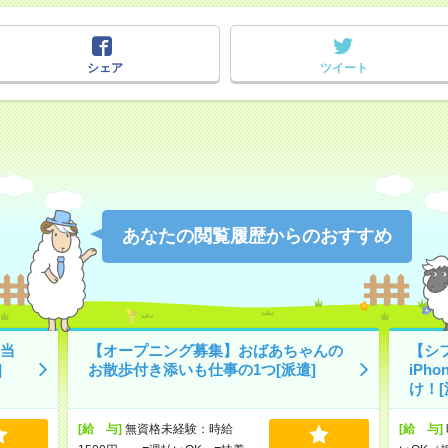
シェア
ツイート
あなたの閲覧履歴からのおすすめ
当
【オープニング募集】おばあちゃんの
【シ
]
お散歩付き添いも仕事の1つ[派遣]
iPh
け！[
[給 与]
無資格未経験：時給
[給 与]