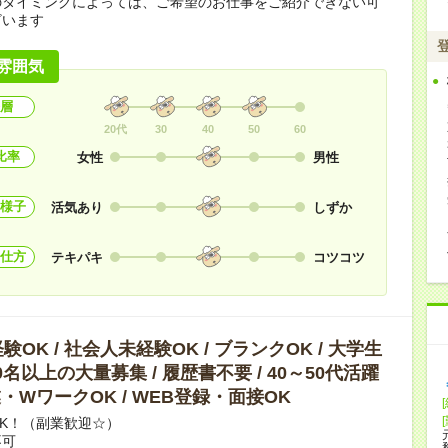
のタイミングによっては、ご希望のお仕事をご紹介できない可
ざいます
雰囲気
層
20代
30
40
50
60
比率
女性
男性
様子
活気あり
しずか
仕方
テキパキ
コツコツ
OK / 社会人未経験OK / ブランクOK / 大学生
10名以上の大量募集 / 履歴書不要 / 40～50代活躍
副業・WワークOK / WEB登録・面接OK
K！（副業歓迎☆）
不可