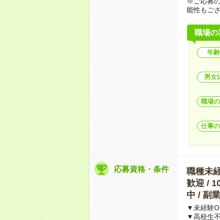
※ご応募
能性もご
職場の
年齢
男女
職場の
仕事の
応募資格・条件
職種未経験
歓迎 / 
中 / 
▼未経験O
▼高校生