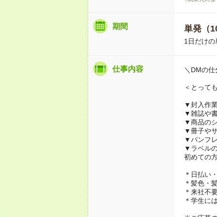
期間
単発（1
1日だけの
仕事内容
＼DMの仕
＜とって
▼封入作
▼雑誌や
▼商品の
▼冊子や
▼パンフ
▼ラベル
初めての
＊日払い・
＊髪色・髪
＊来社不要
＊学生に