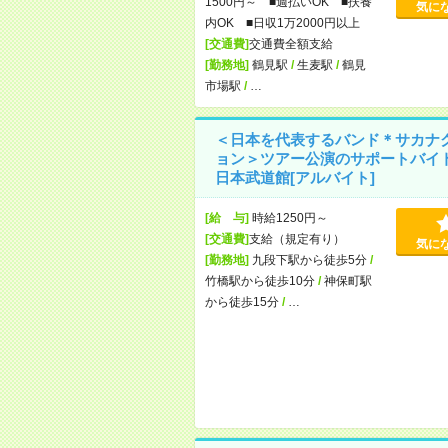
1500円～ ■週払いOK ■扶養
気に
内OK ■日収1万2000円以上
[交通費]
交通費全額支給
[勤務地]
鶴見駅
/
生麦駅
/
鶴見
市場駅
/
…
＜日本を代表するバンド＊サカナ
ョン＞ツアー公演のサポートバイ
日本武道館[アルバイト]
[給 与]
時給1250円～
[交通費]
支給（規定有り）
気に
[勤務地]
九段下駅から徒歩5分
/
竹橋駅から徒歩10分
/
神保町駅
から徒歩15分
/
…