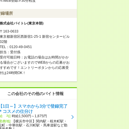
≪WEB登録≫30分程度
登録場所
株式会社バイトレ(東京本部)
〒163-0633
東京都新宿区西新宿1-25-1 新宿センタービル
32階
TEL：0120-49-0451
担当：受付係
受付可能日時：お電話の場合はお時間がかか
る場合がございますのでWEBからの応募がお
すすめです！エントリーボタンからの応募受
付は24時間OK！
この会社のその他のバイト情報
【1日～】スマホから3分で登録完了
＊コスメの仕分け
[給 与]
時給1,500円～1,875円
[勤務地]
【横浜市中区】関内駅・桜木町駅・
元町・中華街駅・石川町駅・馬車道駅など勤
務地多数！