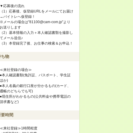
▼応募後の流れ
（1）応募後、仮登録URLをメールにてお届け
→バイトレへ仮登録！
※メールの場合は"81100@cam-com.jp"より
お送りします
（2）基本情報の入力＋本人確認書類を撮影し
てメール送信♪
（3）本登録完了後、お仕事の検索＆お申込！
持ち物
≪来社登録の場合≫
●本人確認書類(免許証、パスポート、学生証
ほか)
●本人名義の銀行口座が分かるもの(カード、
通帳のどちらでも可)
●現住所がわかるもの(公共料金や携帯電話の
請求書など)
所要時間
≪来社登録≫1時間程度