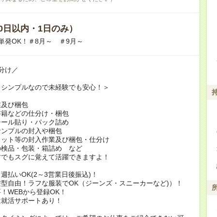
0日以内・1日のみ）
単発OK！＃8月～ ＃9月～
分け／
もシンプルなので未経験でも安心！＞
業及び梱包
書籍などの仕分け・梱包
シール貼り・パック詰め
サンプルの封入や梱包
レット等の封入作業及び梱包・仕分け
の検品・包装・箱詰め など
方でもスグに覚えて活躍できますよ！
週払いOK(2～3営業日後振込)！
型自由！ラフな服装でOK（ジーンズ・スニーカーなど)）！
！WEBから登録OK！
は就活サポートあり！