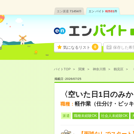
エン派遣
71454
件
エン バイト
82531
件
0
気になるリスト
保存した希
バイトTOP
関東
神奈川県
鶴見区
〈
掲載日 :
2026
/
07
/
25
〈空いた日1日のみか
軽作業（仕分け・ピッキ
職種：
派遣
職種未経験OK
社会人未経験OK
【面談なしでスタート