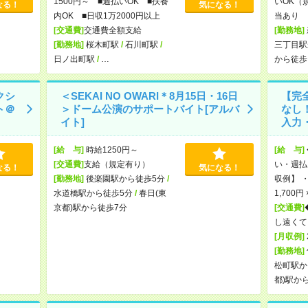
1500円～ ■週払いOK ■扶養
いOK（
なる！
気になる！
内OK ■日収1万2000円以上
当あり 
[交通費]
交通費全額支給
[勤務地]
[勤務地]
桜木町駅
/
石川町駅
/
三丁目駅
日ノ出町駅
/
…
から徒歩
クシ
＜SEKAI NO OWARI＊8月15日・16日
【完
ト＠
＞ドーム公演のサポートバイト[アルバ
なし
イト]
入力・
[給 与]
時給1250円～
[給 与]
[交通費]
支給（規定有り）
い・週払
なる！
気になる！
[勤務地]
後楽園駅から徒歩5分
/
収例】 ・
水道橋駅から徒歩5分
/
春日(東
1,700円
京都)駅から徒歩7分
[交通費]
し遠くて
[月収例]
[勤務地]
松町駅か
都)駅か