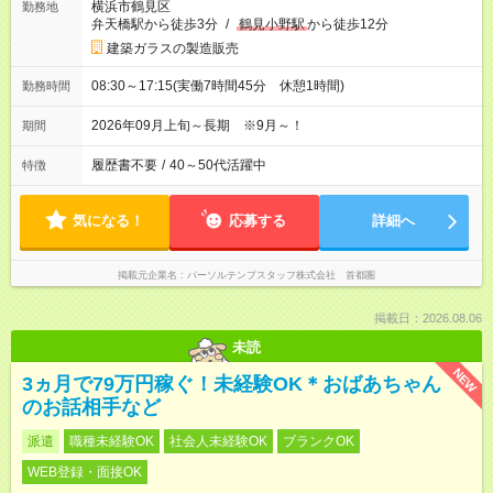
横浜市鶴見区
勤務地
弁天橋駅から徒歩3分
/
鶴見小野駅
から徒歩12分
建築ガラスの製造販売
08:30～17:15(実働7時間45分 休憩1時間)
勤務時間
2026年09月上旬～長期 ※9月～！
期間
履歴書不要
/
40～50代活躍中
特徴
気になる！
応募する
詳細へ
掲載元企業名
パーソルテンプスタッフ株式会社 首都圏
掲載日：2026.08.06
未読
NEW
3ヵ月で79万円稼ぐ！未経験OK＊おばあちゃん
のお話相手など
派遣
職種未経験OK
社会人未経験OK
ブランクOK
WEB登録・面接OK