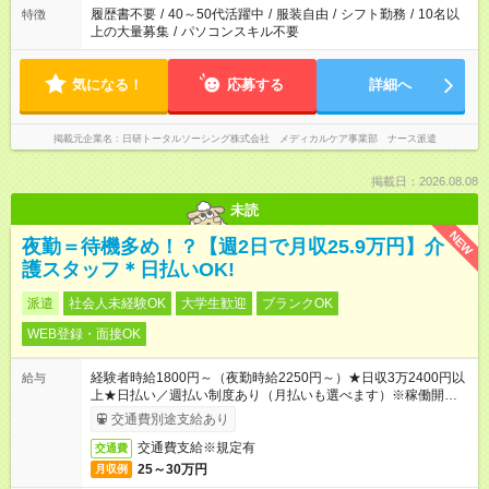
ません
履歴書不要
/
40～50代活躍中
/
服装自由
/
シフト勤務
/
10名以
特徴
上の大量募集
/
パソコンスキル不要
気になる！
応募する
詳細へ
掲載元企業名
日研トータルソーシング株式会社 メディカルケア事業部 ナース派遣
掲載日：2026.08.08
未読
NEW
夜勤＝待機多め！？【週2日で月収25.9万円】介
護スタッフ＊日払いOK!
派遣
社会人未経験OK
大学生歓迎
ブランクOK
WEB登録・面接OK
経験者時給1800円～（夜勤時給2250円～）★日収3万2400円以
給与
上★日払い／週払い制度あり（月払いも選べます）※稼働開始時
は手続き完了次第のお支払いとなります。
交通費別途支給あり
交通費支給※規定有
交通費
25～30万円
月収例