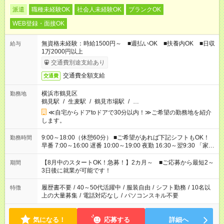
派遣
職種未経験OK
社会人未経験OK
ブランクOK
WEB登録・面接OK
無資格未経験：時給1500円～ ■週払いOK ■扶養内OK ■日収
給与
1万2000円以上
交通費別途支給あり
交通費全額支給
交通費
横浜市鶴見区
勤務地
鶴見駅
/
生麦駅
/
鶴見市場駅
/
…
≪自宅からドアtoドアで30分以内！≫ご希望の勤務地を紹介
します。
9:00～18:00（休憩60分） ■ご希望があれば下記シフトもOK！
勤務時間
早番 7:00～16:00 遅番 10:00～19:00 夜勤 16:30～翌9:30 「家族
と休みを合わせたい」 「余裕を持って夕飯の準備がしたい」
「できれば残業はしたくない」 など、ご希望を教えてください
【8月中のスタートOK！急募！】2カ月～ ■ご応募から最短2～
期間
ね。 ※Wワーク希望の方へ 今ご覧のお仕事で希望する勤務時間
3日後に就業が可能です！
と、もう1つのお仕事の勤務時間。 合計で週40時間を超える場
合は応募できません。
履歴書不要
/
40～50代活躍中
/
服装自由
/
シフト勤務
/
10名以
特徴
上の大量募集
/
電話対応なし
/
パソコンスキル不要
気になる！
応募する
詳細へ