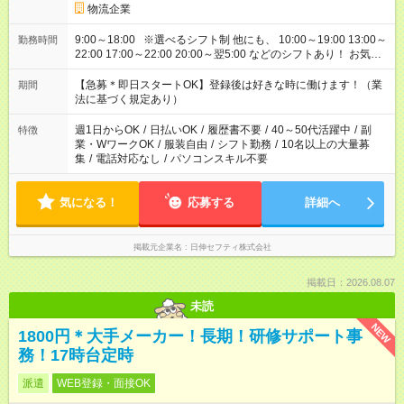
物流企業
9:00～18:00 ※選べるシフト制 他にも、 10:00～19:00 13:00～
勤務時間
22:00 17:00～22:00 20:00～翌5:00 などのシフトあり！ お気軽
にご相談ください！
【急募＊即日スタートOK】登録後は好きな時に働けます！（業
期間
法に基づく規定あり）
週1日からOK
/
日払いOK
/
履歴書不要
/
40～50代活躍中
/
副
特徴
業・WワークOK
/
服装自由
/
シフト勤務
/
10名以上の大量募
集
/
電話対応なし
/
パソコンスキル不要
気になる！
応募する
詳細へ
掲載元企業名
日伸セフティ株式会社
掲載日：2026.08.07
未読
NEW
1800円＊大手メーカー！長期！研修サポート事
務！17時台定時
派遣
WEB登録・面接OK