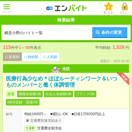
0
メニュー
気になる！
ログイン
検索結果
条件の変更
鶴見小野のバイト一覧
115
1,529
件中
1
～
50
件表示
平均時給:
円
新着順
時給順
人気順
掲載日：2026.08.08
未読
NEW
医療行為少なめ＊ほぼルーティンワーク＆いつ
ものメンバーと働く体調管理
派遣
職種未経験OK
社会人未経験OK
ブランクOK
WEB登録・面接OK
時給2400円～ ■週払いOK ■日収1万9200円以上
給与
交通費別途支給あり
交通費全額支給
交通費