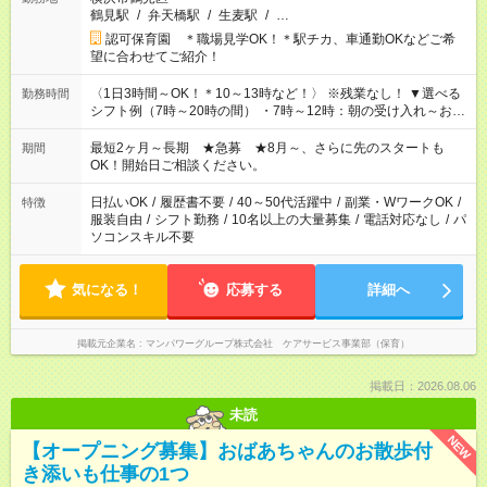
鶴見駅
/
弁天橋駅
/
生麦駅
/
…
認可保育園 ＊職場見学OK！＊駅チカ、車通勤OKなどご希
望に合わせてご紹介！
〈1日3時間～OK！＊10～13時など！〉 ※残業なし！ ▼選べる
勤務時間
シフト例（7時～20時の間） ・7時～12時：朝の受け入れ～お昼
の準備 ・10時～13時：園児の見守り～お昼の補助 ・9時～16
時：帰りの会まで！子供の成長を見守る ・15時～20時：夜のお
最短2ヶ月～長期 ★急募 ★8月～、さらに先のスタートも
期間
迎えサポート
OK！開始日ご相談ください。
日払いOK
/
履歴書不要
/
40～50代活躍中
/
副業・WワークOK
/
特徴
服装自由
/
シフト勤務
/
10名以上の大量募集
/
電話対応なし
/
パ
ソコンスキル不要
気になる！
応募する
詳細へ
掲載元企業名
マンパワーグループ株式会社 ケアサービス事業部（保育）
掲載日：2026.08.06
未読
NEW
【オープニング募集】おばあちゃんのお散歩付
き添いも仕事の1つ