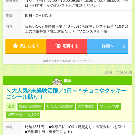
【シフト例】 07:00～16:00 09:00～18:00 17:00～09:00 ※ 上記
勤務時間
は一例です！その他シフトもご相談ください！
即日～2ヶ月以上
期間
日払いOK
/
履歴書不要
/
40～50代活躍中
/
シフト勤務
/
10名以
特徴
上の大量募集
/
電話対応なし
/
パソコンスキル不要
気になる！
応募する
詳細へ
掲載元企業名
株式会社ニッソーネット
掲載日：2026.08.05
未読
＼大人気×未経験活躍／1日～＊チョコやクッキー
にシール貼り！
派遣
職種未経験OK
社会人未経験OK
大学生歓迎
ブランクOK
WEB登録・面接OK
時給1351円 ■全額日払いOK（規定あり）※現金払いもOK！
給与
■初勤務手当（※規定による）