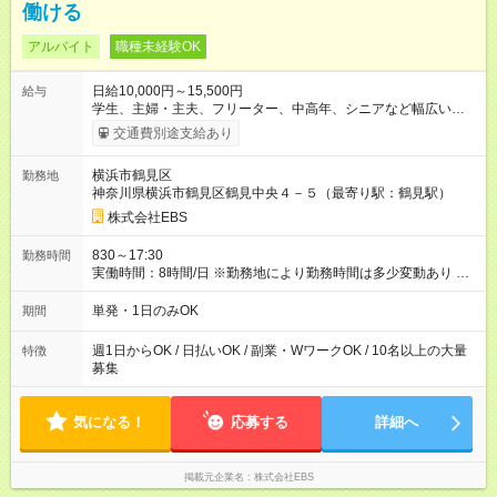
働ける
アルバイト
職種未経験OK
日給10,000円～15,500円
給与
学生、主婦・主夫、フリーター、中高年、シニアなど幅広い世
代が活躍中！ 意欲が強い方々が得意を生かして、年齢を問わず
交通費別途支給あり
キャリアアップしています！ ◆スタートダッシュに 入社祝金最
大200，000円を支給！ 研修手当(法定研修20時間)：24，500円
横浜市鶴見区
勤務地
支給！ ＜月収例＞ 日給10，000円×22日間＝22万円 ◆昇給あり
神奈川県横浜市鶴見区鶴見中央４－５（最寄り駅：鶴見駅）
資格取得も応援しています♪資格取得費用すべて弊社がお出しし
ます♪ ◆交通費「全額」支給 公共交通機関を利用の履歴を提出
株式会社EBS
で、交通費全額支給！ 自動車通勤・バイク通勤もOK ◆日当保証
たとえ仕事が1時間で終わっても 日当は全額お支払いします！ ◆
830～17:30
勤務時間
制服貸与 制服は全て無償で貸し出します。保証金は一切いただ
実働時間：8時間/日 ※勤務地により勤務時間は多少変動あり ◆希
きません。 他にも、リュックサック、快適に働ける空調服や防
望のシフトで働ける！ 希望の勤務日数がありましたらご相談下
寒ベストのご用意もあります♪ 【試用期間】試用期間なし
さい。 週1日、月1日～の勤務OKです 夜勤・深夜・早朝のお仕
単発・1日のみOK
期間
事もございます
週1日からOK / 日払いOK / 副業・WワークOK / 10名以上の大量
特徴
募集
気になる！
応募する
詳細へ
掲載元企業名
株式会社EBS