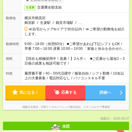
交通費全額支給
交通費
横浜市鶴見区
勤務地
鶴見駅
/
生麦駅
/
鶴見市場駅
/
…
≪自宅からドアtoドアで30分以内！≫ご希望の勤務地を紹介
します。
9:00～18:00（休憩60分） ■ご希望があれば下記シフトもOK！
勤務時間
早番 7:00～16:00 遅番 10:00～19:00 「家族と休みを合わせた
い」 「余裕を持って夕飯の準備がしたい」 「できれば残業はし
たくない」 など、ご希望を教えてくださいね。 ※Wワーク希望
【現在も積極採用中！急募！】2カ月～ ■ご応募から最短2～3
期間
の方へ 今ご覧のお仕事で希望する勤務時間と、もう1つのお仕事
日後の就業も相談可能です！
の勤務時間。 合計で週40時間を超える場合は応募できません。
履歴書不要
/
40～50代活躍中
/
服装自由
/
シフト勤務
/
10名以
特徴
上の大量募集
/
電話対応なし
/
パソコンスキル不要
気になる！
応募する
詳細へ
掲載元企業名
日研トータルソーシング株式会社 メディカルケア事業部
掲載日：2026.08.07
未読