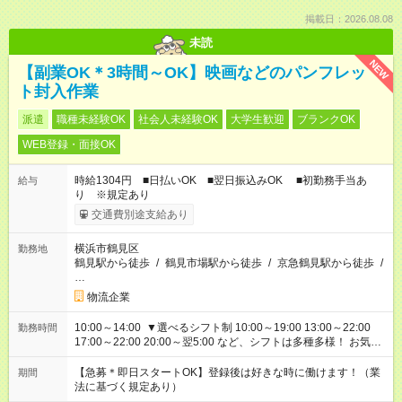
掲載日：2026.08.08
未読
NEW
【副業OK＊3時間～OK】映画などのパンフレッ
ト封入作業
派遣
職種未経験OK
社会人未経験OK
大学生歓迎
ブランクOK
WEB登録・面接OK
時給1304円 ■日払いOK ■翌日振込みOK ■初勤務手当あ
給与
り ※規定あり
交通費別途支給あり
横浜市鶴見区
勤務地
鶴見駅から徒歩
/
鶴見市場駅から徒歩
/
京急鶴見駅から徒歩
/
…
物流企業
10:00～14:00 ▼選べるシフト制 10:00～19:00 13:00～22:00
勤務時間
17:00～22:00 20:00～翌5:00 など、シフトは多種多様！ お気軽
にご相談ください！
【急募＊即日スタートOK】登録後は好きな時に働けます！（業
期間
法に基づく規定あり）