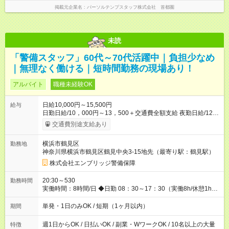
掲載元企業名
パーソルテンプスタッフ株式会社 首都圏
未読
「警備スタッフ」60代～70代活躍中｜負担少なめ
｜無理なく働ける｜短時間勤務の現場あり！
アルバイト
職種未経験OK
日給10,000円～15,500円
給与
日勤日給/10，000円～13，500＋交通費全額支給 夜勤日給/12，
000円～15，500＋交通費全額支給 ＜月収例＞ 日給10，000円
交通費別途支給あり
×22日間＝22万円 ◆スタートダッシュに 入社祝金最大200，000
円を支給！ 研修手当(法定研修20時間)：24，500円支給！ ◆昇
横浜市鶴見区
勤務地
給あり 資格取得も応援しています♪ ◆交通費「全額」支給 公共
神奈川県横浜市鶴見区鶴見中央3-15地先（最寄り駅：鶴見駅）
交通機関を利用の履歴を提出で、交通費全額支給！ 自動車通
勤・バイク通勤もOK バイク貸与もあります ※規程あり ◆日当保
株式会社エンブリッジ警備保障
証 たとえ仕事が1時間で終わっても 日当は全額お支払いしま
す！ 業者さんと協力し合って、早く仕事を終えるほど、お
20:30～530
勤務時間
得……！ ◆その他 資格応援手当・隊長手当等 アルバイトから社
実働時間：8時間/日 ◆日勤 08：30～17：30（実働8h/休憩1h）
員雇用までのキャリアアップを楽しめるスキームをご用意して
◆夜勤 20：30～翌05：30（実働8h/休憩1h） ※勤務地により勤
おります☆ 【試用期間】試用期間なし
務時間は多少変動あり ◆希望のシフトで働ける！ 希望の勤務日
単発・1日のみOK / 短期（1ヶ月以内）
期間
数がありましたらご相談下さい。 週1日、月1日～の勤務OKです
夜勤・深夜・早朝のお仕事もございます
週1日からOK / 日払いOK / 副業・WワークOK / 10名以上の大量
特徴