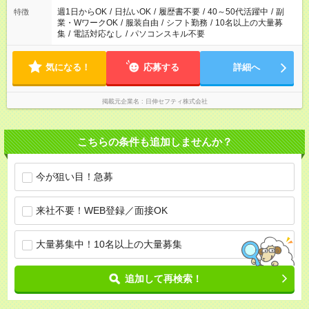
週1日からOK
/
日払いOK
/
履歴書不要
/
40～50代活躍中
/
副
特徴
業・WワークOK
/
服装自由
/
シフト勤務
/
10名以上の大量募
集
/
電話対応なし
/
パソコンスキル不要
気になる！
応募する
詳細へ
掲載元企業名
日伸セフティ株式会社
こちらの条件も追加しませんか？
今が狙い目！急募
来社不要！WEB登録／面接OK
大量募集中！10名以上の大量募集
追加して再検索！