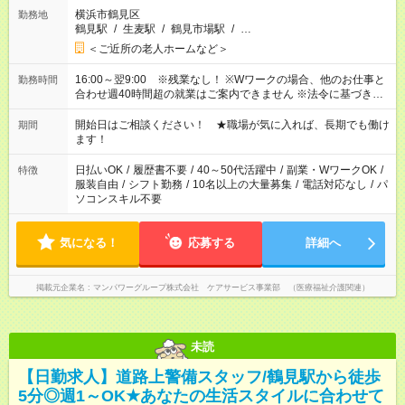
横浜市鶴見区
勤務地
鶴見駅
/
生麦駅
/
鶴見市場駅
/
…
＜ご近所の老人ホームなど＞
16:00～翌9:00 ※残業なし！ ※Wワークの場合、他のお仕事と
勤務時間
合わせ週40時間超の就業はご案内できません ※法令に基づき、
週20時間以上勤務は社会保険への加入対象となります ※労働者
派遣法（日雇い派遣の原則禁止）により、短時間・短期間の就
開始日はご相談ください！ ★職場が気に入れば、長期でも働け
期間
業はご案内が難しい場合があります
ます！
日払いOK
/
履歴書不要
/
40～50代活躍中
/
副業・WワークOK
/
特徴
服装自由
/
シフト勤務
/
10名以上の大量募集
/
電話対応なし
/
パ
ソコンスキル不要
気になる！
応募する
詳細へ
掲載元企業名
マンパワーグループ株式会社 ケアサービス事業部 （医療福祉介護関連）
未読
【日勤求人】道路上警備スタッフ/鶴見駅から徒歩
5分◎週1～OK★あなたの生活スタイルに合わせて