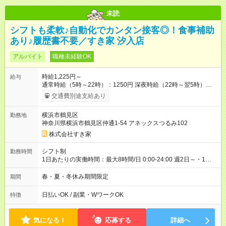
未読
シフトも柔軟♪自動化でカンタン接客◎！食事補助
あり♪履歴書不要／すき家 汐入店
アルバイト
職種未経験OK
時給1,225円～
給与
通常時給（5時～22時）：1250円 深夜時給（22時～翌5時）：
1563円 高校生時給：1225円 【特別手当】早朝手当（5：00-9：
交通費別途支給あり
00）時給+150円 【試用期間】試用期間あり 試用期間の長さ：1
ヶ月 雇用形態、給与は本採用時と同じです。 試用期間の実態は
横浜市鶴見区
勤務地
30日（※条件変更なし）ですが、切り上げで一ヶ月とさせてい
神奈川県横浜市鶴見区仲通1-54 アネックスつるみ102
ただきます。 研修制度あり：15時間(研修中も同時給）
株式会社すき家
シフト制
勤務時間
1日あたりの実働時間：最大8時間/日 0:00-24:00 週2日～・1日
2h～OK ＜シフト例＞ 〇朝帯 5:00-9:00 〇昼帯 9:00-14:00 〇午
後帯 14:00-18:00 〇夜帯 18:00-22:00 〇深夜帯 22:00-翌5:00 基
春・夏・冬休み期間限定
期間
本は固定シフトですが家庭の都合などイレギュラーには対応し
ます♪
日払いOK / 副業・WワークOK
特徴
気になる！
応募する
詳細へ