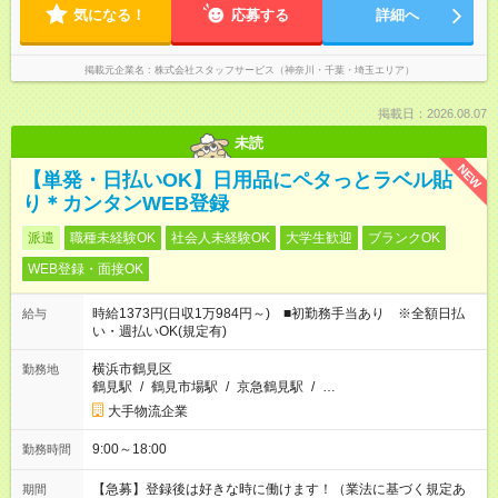
気になる！
応募する
詳細へ
掲載元企業名
株式会社スタッフサービス（神奈川・千葉・埼玉エリア）
掲載日：2026.08.07
未読
NEW
【単発・日払いOK】日用品にペタっとラベル貼
り＊カンタンWEB登録
派遣
職種未経験OK
社会人未経験OK
大学生歓迎
ブランクOK
WEB登録・面接OK
時給1373円(日収1万984円～) ■初勤務手当あり ※全額日払
給与
い・週払いOK(規定有)
横浜市鶴見区
勤務地
鶴見駅
/
鶴見市場駅
/
京急鶴見駅
/
…
大手物流企業
9:00～18:00
勤務時間
【急募】登録後は好きな時に働けます！（業法に基づく規定あ
期間