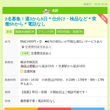
掲載日：2026.08.08
未読
NEW
2名募集！週3から5日＊仕分け・検品など＊実
働5hから＊電話なし
派遣
職種未経験OK
ブランクOK
WEB登録・面接OK
時給1400円＋交 ■給与の前払いが可能な速払いサービスあり
給与
交通費別途支給あり
交通費支給あり
交通費
横浜市鶴見区
勤務地
鶴見小野駅
から徒歩15分
/
生麦駅から徒歩18分
流通関連
10:00～16:00 ※休憩は計60分。※10時～17時半・9時～17時
勤務時間
半もあり。
【急募】即日～長期 ※開始日はご相談可能です！
期間
履歴書不要
/
電話対応なし
特徴