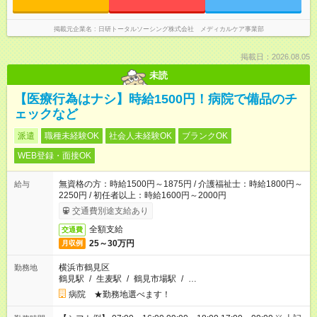
掲載元企業名
日研トータルソーシング株式会社 メディカルケア事業部
掲載日：2026.08.05
未読
【医療行為はナシ】時給1500円！病院で備品のチ
ェックなど
派遣
職種未経験OK
社会人未経験OK
ブランクOK
WEB登録・面接OK
無資格の方：時給1500円～1875円 / 介護福祉士：時給1800円～
給与
2250円 / 初任者以上：時給1600円～2000円
交通費別途支給あり
全額支給
交通費
25～30万円
月収例
横浜市鶴見区
勤務地
鶴見駅
/
生麦駅
/
鶴見市場駅
/
…
病院 ★勤務地選べます！