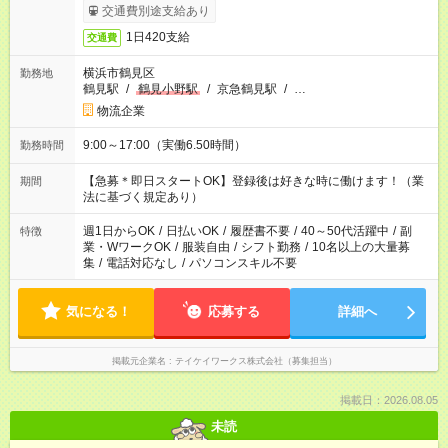
交通費別途支給あり
1日420支給
交通費
横浜市鶴見区
勤務地
鶴見駅
/
鶴見小野駅
/
京急鶴見駅
/
…
物流企業
9:00～17:00（実働6.50時間）
勤務時間
【急募＊即日スタートOK】登録後は好きな時に働けます！（業
期間
法に基づく規定あり）
週1日からOK
/
日払いOK
/
履歴書不要
/
40～50代活躍中
/
副
特徴
業・WワークOK
/
服装自由
/
シフト勤務
/
10名以上の大量募
集
/
電話対応なし
/
パソコンスキル不要
気になる！
応募する
詳細へ
掲載元企業名
テイケイワークス株式会社（募集担当）
掲載日：2026.08.05
未読