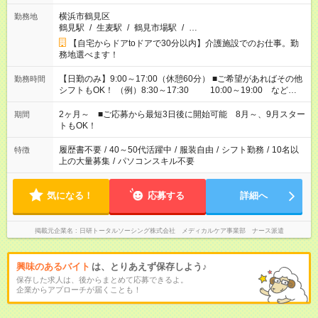
横浜市鶴見区
勤務地
鶴見駅
/
生麦駅
/
鶴見市場駅
/
…
【自宅からドアtoドアで30分以内】介護施設でのお仕事。勤
務地選べます！
【日勤のみ】9:00～17:00（休憩60分） ■ご希望があればその他
勤務時間
シフトもOK！ （例）8:30～17:30 10:00～19:00 など
「家族とお休みを合わせたい」 「できれば残業はしたくない」
など、あなたのご希望に沿ったお仕事をご紹介します！ ※Wワ
2ヶ月～ ■ご応募から最短3日後に開始可能 8月～、9月スター
期間
ーク希望の方へ 今ご覧のお仕事で希望する勤務時間と、もう1つ
トもOK！
のお仕事の勤務時間。 合計で週40時間を超える場合は応募でき
ません
履歴書不要
/
40～50代活躍中
/
服装自由
/
シフト勤務
/
10名以
特徴
上の大量募集
/
パソコンスキル不要
気になる！
応募する
詳細へ
掲載元企業名
日研トータルソーシング株式会社 メディカルケア事業部 ナース派遣
興味のあるバイト
は、とりあえず保存しよう♪
保存した求人は、後からまとめて応募できるよ。
企業からアプローチが届くことも！