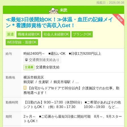
掲載日：2026.08.08
未読
NEW
≪最短3日後開始OK！≫体温・血圧の記録メイ
ン＊看護師資格で高収入Get！
派遣
職種未経験OK
社会人未経験OK
ブランクOK
WEB登録・面接OK
時給2400円～ ■週払いOK ■日収1万9200円以上
給与
交通費別途支給あり
交通費全額支給
交通費
横浜市鶴見区
勤務地
鶴見駅
/
生麦駅
/
鶴見市場駅
/
…
【自宅からドアtoドアで30分以内】介護施設でのお仕事。勤
務地選べます！
【日勤のみ】9:00～17:00（休憩60分） ■ご希望があればその他
勤務時間
シフトもOK！ （例）8:30～17:30 10:00～19:00 など
「家族とお休みを合わせたい」 「できれば残業はしたくない」
など、あなたのご希望に沿ったお仕事をご紹介します！ ※Wワ
2ヶ月～ ■ご応募から最短3日後に開始可能 8月～、9月スター
期間
ーク希望の方へ 今ご覧のお仕事で希望する勤務時間と、もう1つ
トもOK！
のお仕事の勤務時間。 合計で週40時間を超える場合は応募でき