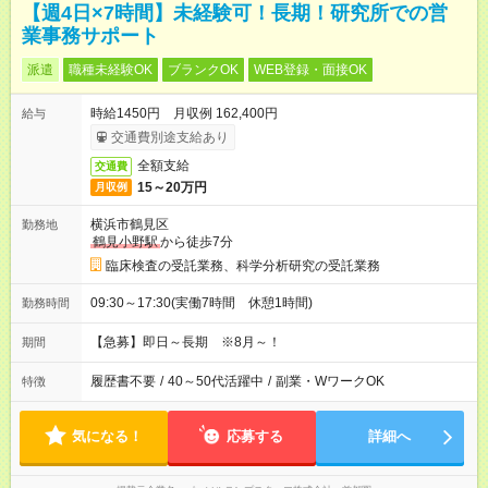
【週4日×7時間】未経験可！長期！研究所での営
業事務サポート
派遣
職種未経験OK
ブランクOK
WEB登録・面接OK
時給1450円 月収例 162,400円
給与
交通費別途支給あり
全額支給
交通費
15～20万円
月収例
横浜市鶴見区
勤務地
鶴見小野駅
から徒歩7分
臨床検査の受託業務、科学分析研究の受託業務
09:30～17:30(実働7時間 休憩1時間)
勤務時間
【急募】即日～長期 ※8月～！
期間
履歴書不要
/
40～50代活躍中
/
副業・WワークOK
特徴
気になる！
応募する
詳細へ