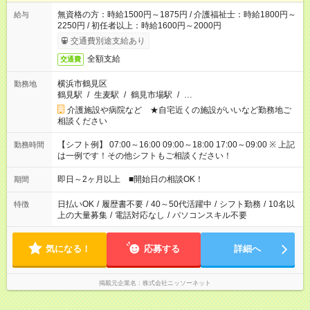
無資格の方：時給1500円～1875円 / 介護福祉士：時給1800円～
給与
2250円 / 初任者以上：時給1600円～2000円
交通費別途支給あり
全額支給
交通費
横浜市鶴見区
勤務地
鶴見駅
/
生麦駅
/
鶴見市場駅
/
…
介護施設や病院など ★自宅近くの施設がいいなど勤務地ご
相談ください
【シフト例】 07:00～16:00 09:00～18:00 17:00～09:00 ※ 上記
勤務時間
は一例です！その他シフトもご相談ください！
即日～2ヶ月以上 ■開始日の相談OK！
期間
日払いOK
/
履歴書不要
/
40～50代活躍中
/
シフト勤務
/
10名以
特徴
上の大量募集
/
電話対応なし
/
パソコンスキル不要
気になる！
応募する
詳細へ
掲載元企業名
株式会社ニッソーネット