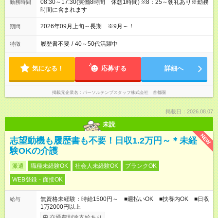
08:30～17:30(実働8時間 休憩1時間) ※8：25～朝礼あり※勤務
勤務時間
時間に含まれます
2026年09月上旬～長期 ※9月～！
期間
履歴書不要
/
40～50代活躍中
特徴
気になる！
応募する
詳細へ
掲載元企業名
パーソルテンプスタッフ株式会社 首都圏
掲載日：2026.08.07
未読
NEW
志望動機も履歴書も不要！日収1.2万円～＊未経
験OKの介護
派遣
職種未経験OK
社会人未経験OK
ブランクOK
WEB登録・面接OK
無資格未経験：時給1500円～ ■週払いOK ■扶養内OK ■日収
給与
1万2000円以上
交通費別途支給あり