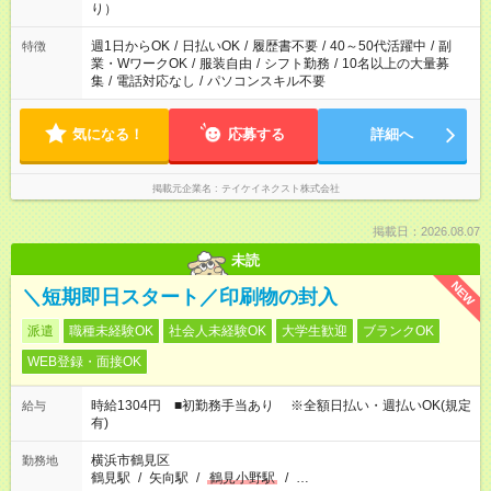
り）
週1日からOK
/
日払いOK
/
履歴書不要
/
40～50代活躍中
/
副
特徴
業・WワークOK
/
服装自由
/
シフト勤務
/
10名以上の大量募
集
/
電話対応なし
/
パソコンスキル不要
気になる！
応募する
詳細へ
掲載元企業名
テイケイネクスト株式会社
掲載日：2026.08.07
未読
NEW
＼短期即日スタート／印刷物の封入
派遣
職種未経験OK
社会人未経験OK
大学生歓迎
ブランクOK
WEB登録・面接OK
時給1304円 ■初勤務手当あり ※全額日払い・週払いOK(規定
給与
有)
横浜市鶴見区
勤務地
鶴見駅
/
矢向駅
/
鶴見小野駅
/
…