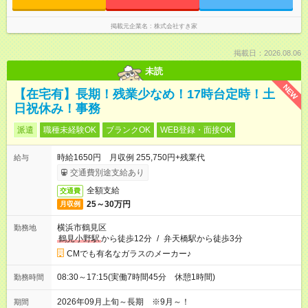
掲載元企業名
株式会社すき家
掲載日：2026.08.06
未読
NEW
【在宅有】長期！残業少なめ！17時台定時！土
日祝休み！事務
派遣
職種未経験OK
ブランクOK
WEB登録・面接OK
時給1650円 月収例 255,750円+残業代
給与
交通費別途支給あり
全額支給
交通費
25～30万円
月収例
横浜市鶴見区
勤務地
鶴見小野駅
から徒歩12分
/
弁天橋駅から徒歩3分
CMでも有名なガラスのメーカー♪
08:30～17:15(実働7時間45分 休憩1時間)
勤務時間
2026年09月上旬～長期 ※9月～！
期間