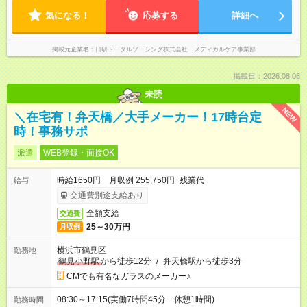
気になる！
応募する
詳細へ
掲載元企業名
日研トータルソーシング株式会社 メディカルケア事業部
掲載日：2026.08.06
未読
NEW
＼在宅有！弁天橋／大手メーカー！17時台定
時！事務サポ
派遣
WEB登録・面接OK
時給1650円 月収例 255,750円+残業代
給与
交通費別途支給あり
全額支給
交通費
25～30万円
月収例
横浜市鶴見区
勤務地
鶴見小野駅
から徒歩12分
/
弁天橋駅から徒歩3分
CMでも有名なガラスのメーカー♪
08:30～17:15(実働7時間45分 休憩1時間)
勤務時間