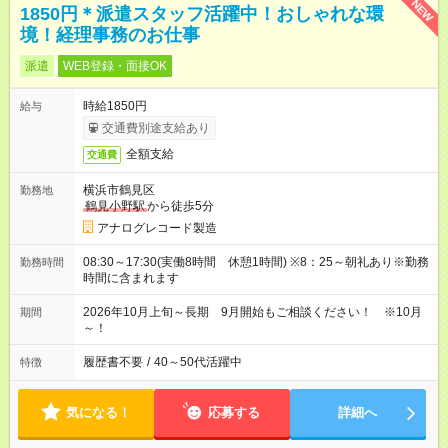
NEW
1850円＊派遣スタッフ活躍中！おしゃれな環
境！経理事務のお仕事
派遣
WEB登録・面接OK
時給1850円
給与
交通費別途支給あり
全額支給
交通費
横浜市鶴見区
勤務地
鶴見小野駅
から徒歩5分
アナログレコード製造
08:30～17:30(実働8時間 休憩1時間) ※8：25～朝礼あり※勤務
勤務時間
時間に含まれます
2026年10月上旬～長期 9月開始もご相談ください！ ※10月
期間
～！
履歴書不要
/
40～50代活躍中
特徴
気になる！
応募する
詳細へ