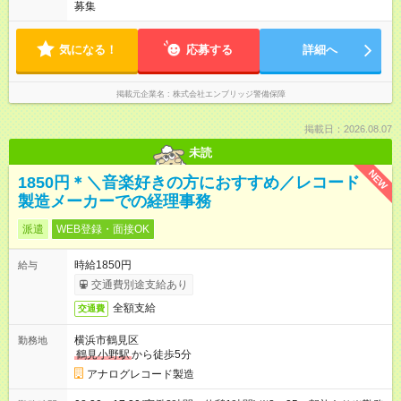
募集
気になる！
応募する
詳細へ
掲載元企業名
株式会社エンブリッジ警備保障
掲載日：2026.08.07
未読
NEW
1850円＊＼音楽好きの方におすすめ／レコード
製造メーカーでの経理事務
派遣
WEB登録・面接OK
時給1850円
給与
交通費別途支給あり
全額支給
交通費
横浜市鶴見区
勤務地
鶴見小野駅
から徒歩5分
アナログレコード製造