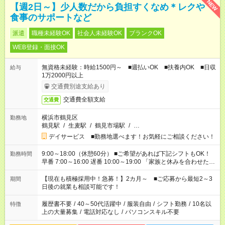
NEW
【週2日～】少人数だから負担すくなめ＊レクや
食事のサポートなど
派遣
職種未経験OK
社会人未経験OK
ブランクOK
WEB登録・面接OK
無資格未経験：時給1500円～ ■週払いOK ■扶養内OK ■日収
給与
1万2000円以上
交通費別途支給あり
交通費全額支給
交通費
横浜市鶴見区
勤務地
鶴見駅
/
生麦駅
/
鶴見市場駅
/
…
デイサービス ■勤務地選べます！お気軽にご相談ください！
9:00～18:00（休憩60分） ■ご希望があれば下記シフトもOK！
勤務時間
早番 7:00～16:00 遅番 10:00～19:00 「家族と休みを合わせた
い」 「余裕を持って夕飯の準備がしたい」 「できれば残業はし
たくない」 など、ご希望を教えてくださいね。 ※Wワーク希望
【現在も積極採用中！急募！】2カ月～ ■ご応募から最短2～3
期間
の方へ 今ご覧のお仕事で希望する勤務時間と、もう1つのお仕事
日後の就業も相談可能です！
の勤務時間。 合計で週40時間を超える場合は応募できません。
履歴書不要
/
40～50代活躍中
/
服装自由
/
シフト勤務
/
10名以
特徴
上の大量募集
/
電話対応なし
/
パソコンスキル不要