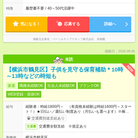
履歴書不要
/
40～50代活躍中
特徴
気になる！
応募する
詳細へ
掲載元企業名
パーソルテンプスタッフ株式会社 首都圏
掲載日：2026.08.06
未読
NEW
【横浜市鶴見区】子供を見守る保育補助＊10時
～13時などの時短も
派遣
職種未経験OK
社会人未経験OK
ブランクOK
WEB登録・面接OK
経験者：時給1800円～ （有資格未経験は時給1600円～スター
給与
ト！）★日払い／週払い制度あり（月払いも選べます）※稼働開
始時は手続き完了次第のお支払いとなります★フルタイムできる
交通費別途支給あり
方は100円アップ！
交通費全額支給 ※規定あり
交通費
横浜市鶴見区
勤務地