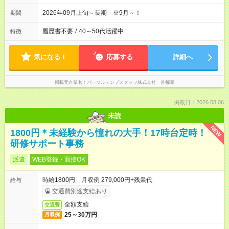
2026年09月上旬～長期 ※9月～！
期間
履歴書不要
/
40～50代活躍中
特徴
気になる！
応募する
詳細へ
掲載元企業名
パーソルテンプスタッフ株式会社 首都圏
掲載日：2026.08.06
未読
NEW
1800円＊未経験から憧れの大手！17時台定時！
研修サポート事務
派遣
WEB登録・面接OK
時給1800円 月収例 279,000円+残業代
給与
交通費別途支給あり
全額支給
交通費
25～30万円
月収例