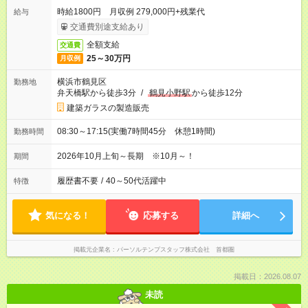
時給1800円 月収例 279,000円+残業代
給与
交通費別途支給あり
全額支給
交通費
25～30万円
月収例
横浜市鶴見区
勤務地
弁天橋駅から徒歩3分
/
鶴見小野駅
から徒歩12分
建築ガラスの製造販売
08:30～17:15(実働7時間45分 休憩1時間)
勤務時間
2026年10月上旬～長期 ※10月～！
期間
履歴書不要
/
40～50代活躍中
特徴
気になる！
応募する
詳細へ
掲載元企業名
パーソルテンプスタッフ株式会社 首都圏
掲載日：2026.08.07
未読